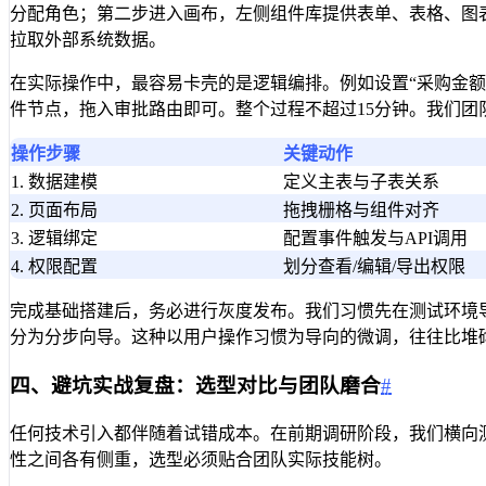
分配角色；第二步进入画布，左侧组件库提供表单、表格、图表、按钮等
拉取外部系统数据。
在实际操作中，最容易卡壳的是逻辑编排。例如设置“采购金额大
件节点，拖入审批路由即可。整个过程不超过15分钟。我们团
操作步骤
关键动作
1. 数据建模
定义主表与子表关系
2. 页面布局
拖拽栅格与组件对齐
3. 逻辑绑定
配置事件触发与API调用
4. 权限配置
划分查看/编辑/导出权限
完成基础搭建后，务必进行灰度发布。我们习惯先在测试环境
分为分步向导。这种以用户操作习惯为导向的微调，往往比堆
四、避坑实战复盘：选型对比与团队磨合
#
任何技术引入都伴随着试错成本。在前期调研阶段，我们横向
性之间各有侧重，选型必须贴合团队实际技能树。