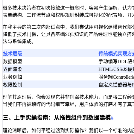
很多技术决策者在初次接触这一概念时，容易产生误解，认为它
表单结构、工作流节点和权限规则封装成可视化的配置项，开
在我主导的第二次内部试点中，我们尝试用可视化建模替代部分
降低了技术门槛，让具备基础SQL知识的产品经理也能独立搭建
法与系统集成。
技术层级
传统模式实现方
数据模型
手动编写DDL语
界面渲染
HTML/CSS/JS
业务逻辑
服务端Controller
权限控制
自定义拦截器与R
理解其原理后，你会发现它并非削弱技术能力，而是将工程经
当我们不再被琐碎的代码细节牵绊，用户体验的打磨才有了真
三、上手实操指南：从拖拽组件到数据建模
#
理论清晰后，如何平稳过渡到实际操作？我们以一个标准的内