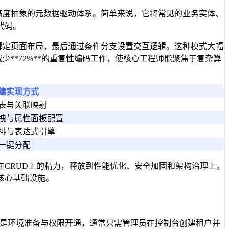
套高度抽象的元数据驱动体系。简单来说，它将常见的业务实体、
代码。
再绑定页面布局，最后通过条件分支设置交互逻辑。这种模式大幅
**72%**的重复性编码工作，使核心工程师能聚焦于复杂算
建实现方式
表与关联映射
拽与属性面板配置
排与表达式引擎
一键分配
CRUD上的精力，释放到性能优化、安全加固和架构治理上。
核心基础设施。
步是环境准备与权限开通，通常只需管理员在控制台创建租户并