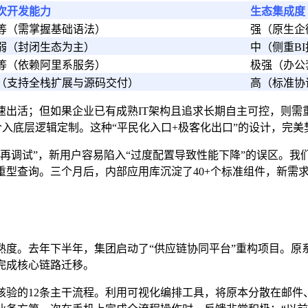
次开发能力
生态集成度
等（需掌握基础语法）
强（原生企
弱（封闭生态为主）
中（侧重B
等（依赖阿里系服务）
极强（办公
（支持全栈扩展与源码交付）
高（标准协
出活；但如果企业已有成熟IT架构且追求长期自主可控，则需重
介入底层逻辑定制。这种“平民化入口+极客化出口”的设计，完
再调试”，新用户容易陷入“过度配置导致性能下降”的误区。我们
重型查询。三个月后，内部应用库沉淀了40+个标准组件，新需
熟度。去年下半年，集团启动了“供应链协同平台”重构项目。原
完成核心链路迁移。
核验的12条主干流程。利用可视化编排工具，将原本分散在邮件