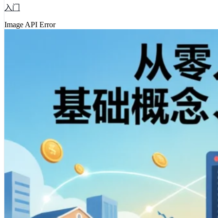
入门
Image API Error