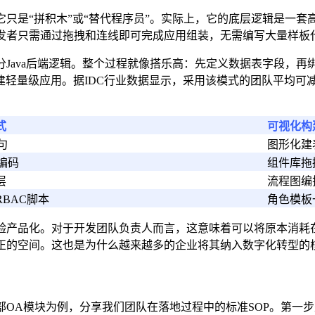
只是“拼积木”或“替代程序员”。实际上，它的底层逻辑是一
发者只需通过拖拽和连线即可完成应用组装，无需编写大量样板
Java后端逻辑。整个过程就像搭乐高：先定义数据表字段，
轻量级应用。据IDC行业数据显示，采用该模式的团队平均可减少
式
可视化构
句
图形化建
硬编码
组件库拖
层
流程图编
BAC脚本
角色模板
验产品化。对于开发团队负责人而言，这意味着可以将原本消耗在
正的空间。这也是为什么越来越多的企业将其纳入数字化转型的
部OA模块为例，分享我们团队在落地过程中的标准SOP。第一