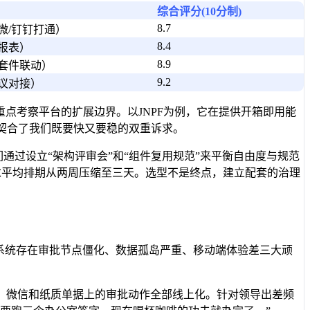
综合评分(10分制)
8.7
微/钉钉打通）
8.4
I报表）
8.9
套件联动）
9.2
议对接）
点考察平台的扩展边界。以JNPF为例，它在提供开箱即用能
美契合了我们既要快又要稳的双重诉求。
通过设立“架构评审会”和“组件复用规范”来平衡自由度与规范
求平均排期从两周压缩至三天。选型不是终点，建立配套的治理
系统存在审批节点僵化、数据孤岛严重、移动端体验差三大顽
、微信和纸质单据上的审批动作全部线上化。针对领导出差频