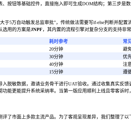
基础控件，直接拖入即可生成DOM结构；第三步是数据源绑定，支持直
于5万自动触发总监审批”，传统做法需要写if-else判断并
队选用的方案是
JNPF
，其内置的流程引擎对复杂分支的支持非
耗时参考
常
20分钟
避
30分钟
优
40分钟
注
15分钟
遵
导入脱敏数据，邀请业务骨干进行UAT验收。通过收集真实反馈
砌功能更能提升系统采纳率。当第一版应用顺利上线且零客诉时
测评了市面上多款主流产品。为了客观呈现差异，我们整理了以