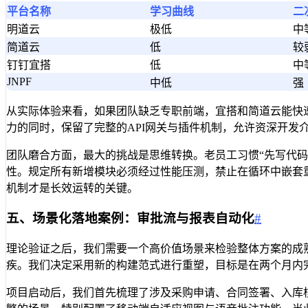
平台名称
学习曲线
二
明道云
极低
中
简道云
低
较
钉钉宜搭
低
中
JNPF
中低
强
从实际体验来看，如果团队缺乏专职前端，宜搭和简道云能快速
力的同时，保留了完整的API网关与插件机制，允许资深开发
团队磨合方面，最大的挑战是思维转换。老员工习惯“先写代码
性。规定所有新增模块必须经过性能压测，禁止在循环中嵌套
机制才是长效运转的关键。
五、场景化落地案例：审批流与报表自动化
#
理论验证之后，我们需要一个高价值场景来检验整体方案的成
疾。我们决定采用新的构建范式进行重塑，目标是在两个月内
项目启动后，我们首先梳理了涉及采购申请、合同签署、入库