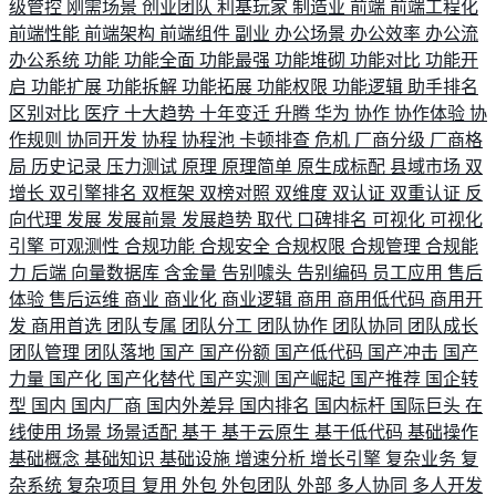
级管控
刚需场景
创业团队
利基玩家
制造业
前端
前端工程化
前端性能
前端架构
前端组件
副业
办公场景
办公效率
办公流
办公系统
功能
功能全面
功能最强
功能堆砌
功能对比
功能开
启
功能扩展
功能拆解
功能拓展
功能权限
功能逻辑
助手排名
区别对比
医疗
十大趋势
十年变迁
升腾
华为
协作
协作体验
协
作规则
协同开发
协程
协程池
卡顿排查
危机
厂商分级
厂商格
局
历史记录
压力测试
原理
原理简单
原生成标配
县域市场
双
增长
双引擎排名
双框架
双榜对照
双维度
双认证
双重认证
反
向代理
发展
发展前景
发展趋势
取代
口碑排名
可视化
可视化
引擎
可观测性
合规功能
合规安全
合规权限
合规管理
合规能
力
后端
向量数据库
含金量
告别噱头
告别编码
员工应用
售后
体验
售后运维
商业
商业化
商业逻辑
商用
商用低代码
商用开
发
商用首选
团队专属
团队分工
团队协作
团队协同
团队成长
团队管理
团队落地
国产
国产份额
国产低代码
国产冲击
国产
力量
国产化
国产化替代
国产实测
国产崛起
国产推荐
国企转
型
国内
国内厂商
国内外差异
国内排名
国内标杆
国际巨头
在
线使用
场景
场景适配
基于
基于云原生
基于低代码
基础操作
基础概念
基础知识
基础设施
增速分析
增长引擎
复杂业务
复
杂系统
复杂项目
复用
外包
外包团队
外部
多人协同
多人开发