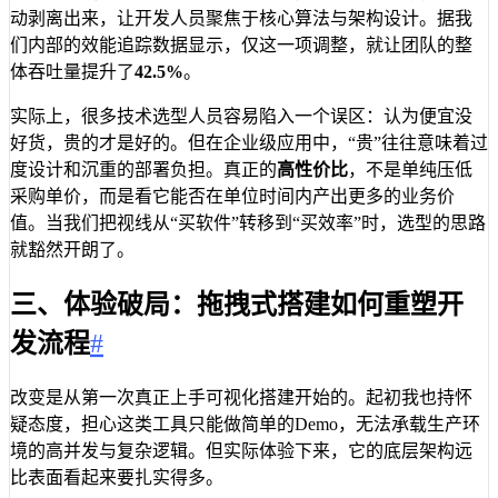
动剥离出来，让开发人员聚焦于核心算法与架构设计。据我
们内部的效能追踪数据显示，仅这一项调整，就让团队的整
体吞吐量提升了
42.5%
。
实际上，很多技术选型人员容易陷入一个误区：认为便宜没
好货，贵的才是好的。但在企业级应用中，“贵”往往意味着过
度设计和沉重的部署负担。真正的
高性价比
，不是单纯压低
采购单价，而是看它能否在单位时间内产出更多的业务价
值。当我们把视线从“买软件”转移到“买效率”时，选型的思路
就豁然开朗了。
三、体验破局：拖拽式搭建如何重塑开
发流程
#
改变是从第一次真正上手可视化搭建开始的。起初我也持怀
疑态度，担心这类工具只能做简单的Demo，无法承载生产环
境的高并发与复杂逻辑。但实际体验下来，它的底层架构远
比表面看起来要扎实得多。