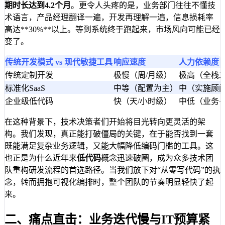
期时长达到
4.2个月
。更令人头疼的是，业务部门往往不懂技
术语言，产品经理翻译一遍，开发再理解一遍，信息损耗率
高达**30%**以上。等到系统终于跑起来，市场风向可能已经
变了。
传统开发模式 vs 现代敏捷工具
响应速度
人力依赖度
传统定制开发
极慢（周/月级）
极高（全栈
标准化SaaS
中等（配置为主）
中（实施顾
企业级低代码
快（天/小时级）
中低（业务+
在这种背景下，技术决策者们开始将目光转向更灵活的架
构。我们发现，真正能打破僵局的关键，在于能否找到一套
既能满足复杂业务逻辑，又能大幅降低编码门槛的工具。这
也正是为什么近年来
低代码
概念迅速破圈，成为众多技术团
队重构研发流程的首选路径。当我们放下对“从零写代码”的执
念，转而拥抱可视化编排时，整个团队的节奏明显轻快了起
来。
二、痛点直击：业务迭代慢与IT预算紧