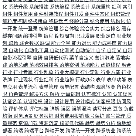
化
系统升级
系统搭建
系统编程
系统设计
系统重构
红利
索引
组件
组件复用
组件封装教程
组件开发
组件生态化
组织管理
细粒度控制
终极榜单
终极盘点
经验分享
结合使用
结构化
统
一开发
统一登录
统筹管理
综合体验
综合实力
综合排名
缓存
缓存问题
编排引擎
编程
缩短周期
职业发展
职业定位
职业规
划
职场
联合数据
联调
能力全景
能力对比
能力成熟度
能力极
限
自动化
自动化工具
自动化测试
自动统计
自学
自定义
自带
自带流程引擎
自研
自研低代码
菜单自定义
营销泡沫
落地实
践
落地总结
落地效果排名
落地案例
落地能力
虚拟线程
融合
行业
行业专属
行业乱象
行业大模型
行业定制
行业方案
行业
洗牌
行业现状
行业红利
行业趋势
行政办公
表单
表单功能
表
单应用
表单流程
表单管理
表单配置
表结构
观念转变
角色权
限
角色管理
解决方法
解析
计算逻辑
认可标准
认知
认知误区
认证名单
认证授权
设计
设计复用
设计模式
访客权限
访问风
险
评价体系
评估标准
详解
误区
误解澄清
读写分离
豆包
负载
均衡
财务场景
财务报销
财务费用报销
账号保护
账号管理
质
量规范
资源加载
资源沉淀
赋能低代码
趋势
趋势分析
跨地域
部署
跨端
跨端平台
跨端开发
跨端统一开发
跨系统业
跨系统