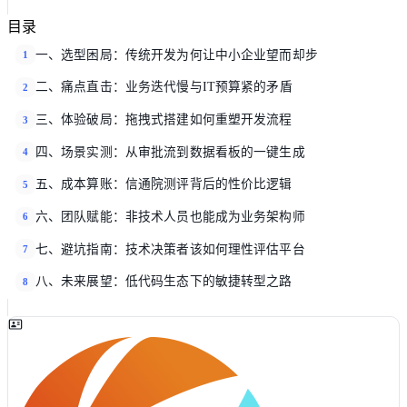
目录
一、选型困局：传统开发为何让中小企业望而却步
1
二、痛点直击：业务迭代慢与IT预算紧的矛盾
2
三、体验破局：拖拽式搭建如何重塑开发流程
3
四、场景实测：从审批流到数据看板的一键生成
4
五、成本算账：信通院测评背后的性价比逻辑
5
六、团队赋能：非技术人员也能成为业务架构师
6
七、避坑指南：技术决策者该如何理性评估平台
7
八、未来展望：低代码生态下的敏捷转型之路
8