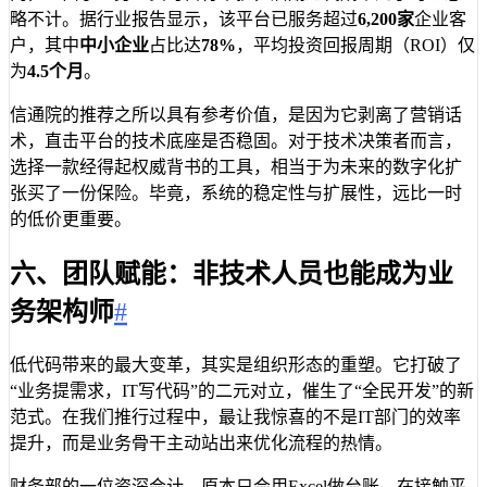
略不计。据行业报告显示，该平台已服务超过
6,200家
企业客
户，其中
中小企业
占比达
78%
，平均投资回报周期（ROI）仅
为
4.5个月
。
信通院的推荐之所以具有参考价值，是因为它剥离了营销话
术，直击平台的技术底座是否稳固。对于技术决策者而言，
选择一款经得起权威背书的工具，相当于为未来的数字化扩
张买了一份保险。毕竟，系统的稳定性与扩展性，远比一时
的低价更重要。
六、团队赋能：非技术人员也能成为业
务架构师
#
低代码带来的最大变革，其实是组织形态的重塑。它打破了
“业务提需求，IT写代码”的二元对立，催生了“全民开发”的新
范式。在我们推行过程中，最让我惊喜的不是IT部门的效率
提升，而是业务骨干主动站出来优化流程的热情。
财务部的一位资深会计，原本只会用Excel做台账。在接触平