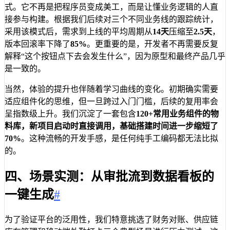
式。它不再是把程序员变成美工，而是让懂业务逻辑的人直
接参与构建。根据我们后续对三个不同业务线的跟踪统计，
采用该模式后，需求到上线的平均周期从
14天
压缩至
2.5天
，
版本回滚率下降了
85%
。更重要的是，开发者不再需要反复
解释“这个按钮点下去会发生什么”，因为原型和最终产品几乎
是一致的。
当然，体验的提升也伴随着学习曲线的变化。初期确实需要
适应组件化的思维，但一旦跨过入门门槛，后续的复用率会
呈指数级上升。我们沉淀了一套包含
120+
常用业务组件的物
料库，新项目启动时直接调用，基础搭建时间进一步缩短了
70%
。这种流畅的开发手感，是任何纯手工编码都无法比拟
的。
四、场景实测：从审批流到数据看板的
一键生成
#
为了验证平台的泛用性，我们特意挑选了财务对账、供应链