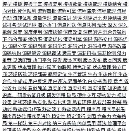
模型
模板
模板丰富
模板复用
模板数量
模板管理
模板结合
横
向对比
死信队列
流程审批
流程引擎
流程演示
流程管理
流程
自动
流转体系
流量治理
流量演进
测评
测评对比
测评结果
测
试排名
测试环境
海外热门
消息推送
消息队列
淘汰
深入
深入
拆解
深度
深度使用
深度拆解
深度改造
深度测评
混合云架构
下
混合部署
渗透率
渲染优化
渲染引擎
源码
源码交付
源码优
化
源码分享
源码剖析
源码学习
源码对比
源码推荐
源码改造
源码结构
源码解读
源码调试
满意度
漏洞扫描
漏洞检测
潜力
推荐
灵活配置
热门平台
爆发
版本区别
版本发布
版本回滚
版
本更新
版本管理
物业园区
物联网
特色功能
状态管理
独立厂
商
环境搭建
环境部署
瓶颈定位
生产管理
生态
生态伙伴
生态
合作
生成式
用户反馈
用户评选
界面美化
白皮书
监控
盘点
省
时省力
省钱
看似简单
真实价值
真实排名
真实适配
知识库
知
识库，
研发效能升级
研发流程
破局
硬件交互
硬核能力
视觉
效果
离线环境
私有化
私有化实测
私有环境
私有部署
秒杀
移
动端
移动端低代码
移动端工
移动端应用
程序员
程序员必看
程序员替代
程序员进阶
稳定性
稳定运行
突围
竞争力
竞争格
局
第一梯队
第三方对接
第三方系统
简单易用
算法
管理平台
管理系统
类型安全
类型系统
精细化管控
精致应用
系统
系统