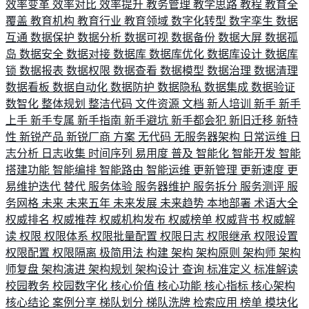
效率变革
效率对比
效率提升
教务管理
教学思路
教程
教育全
覆盖
教育机构
教育行业
教育领域
数字化转型
数字孪生
数据
互通
数据保护
数据分析
数据可视
数据备份
数据大屏
数据孤
岛
数据安全
数据对接
数据库
数据库优化
数据库设计
数据库
锁
数据报表
数据权限
数据查看
数据模型
数据治理
数据清理
数据看板
数据自动化
数据防护
数据隐私
数据集成
数据验证
数智化
整体规划
整洁代码
文件资源
文档
新人培训
新手
新手
上手
新手专属
新手指南
新手避坑
新手都会犯
新旧迁移
新特
性
新锐产品
新锐厂商
方案
无代码
无服务器架构
日常运维
日
志分析
日志收集
时间序列
易用度
普及
智能化
智能开发
智能
搭建功能
智能编排
智能路由
智能运维
更新管理
更新速度
更
易维护迭代
替代
服务体验
服务器维护
服务拆分
服务测评
服
务网格
未来
未来五年
未来发展
未来趋势
本地部署
术语大全
权威排名
权威推荐
权威机构发布
权威榜单
权威背书
权威解
读
权限
权限体系
权限批量配置
权限日志
权限继承
权限设置
权限配置
权限隔离
极简用法
构建
架构
架构原则
架构师
架构
师复盘
架构演进
架构规划
架构设计
查询
标准定义
标准解读
校园教务
校园数字化
核心价值
核心功能
核心指标
核心架构
核心结论
案例分享
梯队划分
梯队洗牌
检索应用
榜单
模块化