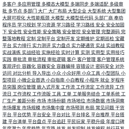
多客户
多应用管理
多模态大模型
多端同步
多端适配
多级审
批
多节点
多部门
大厂
大厂布局
大型企业
大型系统
大型集团
大屏可视化
大性能瓶颈
大模型
大模型低代码
头部厂商
奉劝
程序员
学习规划
学习资源
学习路径
学习路线
安全
安全加固
下
安全性
安全性能
安全策略
安全管控
安全管理
完整源码
完
整落地教程
定制
定制平台
定制开发
定期维护
定期巡检
宝藏
平台
实力排行
实力测评
实力盘点
实力硬通货
实战
实战教程
实战演练
实战经验
实施经验
实时计算
实测
实用型
实用技巧
实践
审批流
审批流程
审批逻辑
客户
客户管理
客户管理系统
客观评价
容器化
容器安全
容器编排
容错设计
密码安全
对外
访问
对比分析
导入导出
小众
小众好用
小众工具
小型团队
小
型项目
小微企业首选
小白指南
小白教程
小程序
就业
岁程序
员突围
岗位管理
嵌入式开发
工作流
工作流定
工作流异
工作
流日
工作流权
工作流版
工具
工单
工单服务结合
工单系统
工
厂生产
差距分析
市场
市场份额
市场地位
市场数据
市场洞察
市场爆发
市场规模
市场集中度
市场预测
布局
常见问题
干货
平台
平台优势
平台安全
平台对比
平台排名
平台推荐
平台搭
建
平台清单
平台盘点
平台追赶
平民玩家
平稳升级
年度口碑
年度潜力
年度趋势
年弯路
并发
并发控制
并发编程
并行开发