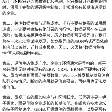
API。
JNPF
在这方面做得比较克制，它在保证开箱即用的同
时，保留了完整的源码级控制权，非常适合有长期演进规划
的企业。
第二，关注数据主权与迁移成本。千万不要被免费的试用版
迷惑，一定要考察私有化部署的可行性。数据是否存在云端
风险？如果未来想更换平台，历史数据能否无损导出？我们
曾在一次POC测试中发现，某竞品导出的JSON格式严重依赖
其内部ID映射，迁移成本极高。因此，必须将“数据可移植
性”写入招标硬性指标。
第三，评估生态集成广度。企业IT环境通常是异构的，新平
台必须能无缝对接现有的ERP、CRM、HRM甚至硬件IoT设
备。重点考察其预置连接器数量、Webhook触发机制以及消息
队列支持情况。断链的应用就是信息孤岛，再好用也无法发
挥价值。
第四，重视厂商的服务响应与社区活跃度。低代码不是一锤
子买卖，而是伴随企业成长的长期伙伴。查阅官方技术论坛
的帖子回复速度、GitHub开源组件的贡献频率、以及是否有