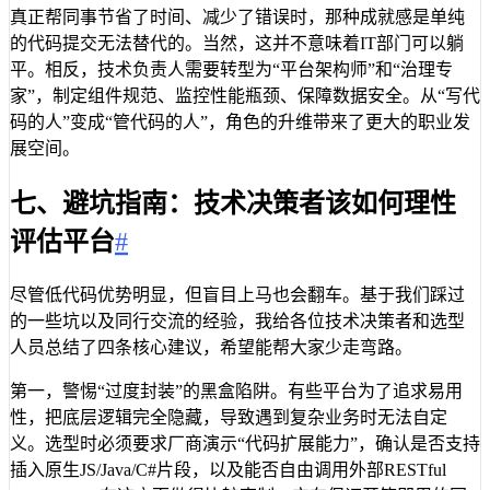
真正帮同事节省了时间、减少了错误时，那种成就感是单纯
的代码提交无法替代的。当然，这并不意味着IT部门可以躺
平。相反，技术负责人需要转型为“平台架构师”和“治理专
家”，制定组件规范、监控性能瓶颈、保障数据安全。从“写代
码的人”变成“管代码的人”，角色的升维带来了更大的职业发
展空间。
七、避坑指南：技术决策者该如何理性
评估平台
#
尽管低代码优势明显，但盲目上马也会翻车。基于我们踩过
的一些坑以及同行交流的经验，我给各位技术决策者和选型
人员总结了四条核心建议，希望能帮大家少走弯路。
第一，警惕“过度封装”的黑盒陷阱。有些平台为了追求易用
性，把底层逻辑完全隐藏，导致遇到复杂业务时无法自定
义。选型时必须要求厂商演示“代码扩展能力”，确认是否支持
插入原生JS/Java/C#片段，以及能否自由调用外部RESTful