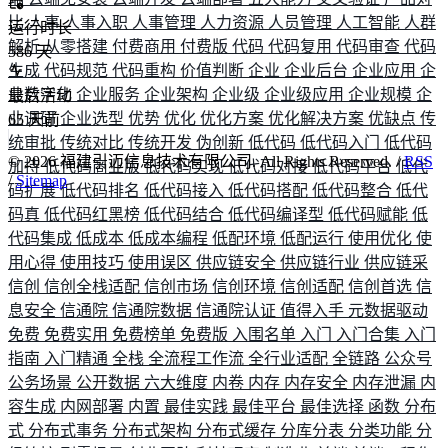
比
人事
人事入职
人事管理
人力资源
人员管理
人工智能
人群
运行时长
解析
从零搭建
付费商用
付费版
代码
代码复用
代码审查
代码
586
天
生成
代码规范
代码重构
价值判断
企业
企业后台
企业应用
企
业数字化
企业服务
企业架构
企业级
企业级应用
企业规模
企
最后活动
业调研
企业选型
优势
优化
优化方案
优化解决方案
优缺点
传
65
天前
统审批
传统对比
传统开发
伪创新
低代码
低代码入门
低代码
©
2026
福建引迈信息技术有限公司. All Rights Reserved. /
RSS
加持
低代码商业版
低代码实现
低代码对接
低代码平台
低代
/
Sitemap
码扩展
低代码排名
低代码接入
低代码搭配
低代码整合
低代
码真
低代码红黑榜
低代码结合
低代码编译型
低代码赋能
低
代码集成
低成本
低成本编程
低配环境
低配运行
使用优化
使
用心得
使用技巧
使用误区
供应链安全
供应链行业
供应链采
信创
信创全栈适配
信创市场
信创环境
信创适配
信创首选
信
息安全
信通院
信通院数据
信通院认证
值得入手
元数据驱动
免费
免费实用
免费榜单
免费版
入围名单
入门
入门合集
入门
指南
入门精通
全栈
全流程工作流
全行业适配
全链路
公众号
公务场景
公开数据
六大维度
内卷
内存
内存安全
内存泄漏
内
容生成
内网部署
内置
最佳实践
最佳平台
最佳选择
函数
分布
式
分布式事务
分布式架构
分布式缓存
分库分表
分类功能
分