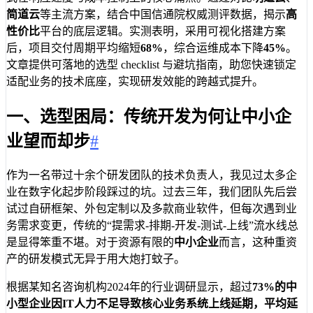
简道云
等主流方案，结合中国信通院权威测评数据，揭示
高
性价比
平台的底层逻辑。实测表明，采用可视化搭建方案
后，项目交付周期平均缩短
68%
，综合运维成本下降
45%
。
文章提供可落地的选型 checklist 与避坑指南，助您快速锁定
适配业务的技术底座，实现研发效能的跨越式提升。
一、选型困局：传统开发为何让中小企
业望而却步
#
作为一名带过十余个研发团队的技术负责人，我见过太多企
业在数字化起步阶段踩过的坑。过去三年，我们团队先后尝
试过自研框架、外包定制以及多款商业软件，但每次遇到业
务需求变更，传统的“提需求-排期-开发-测试-上线”流水线总
是显得笨重不堪。对于资源有限的
中小企业
而言，这种重资
产的研发模式无异于用大炮打蚊子。
根据某知名咨询机构2024年的行业调研显示，超过
73%
的中
小型企业因IT人力不足导致核心业务系统上线延期，平均延