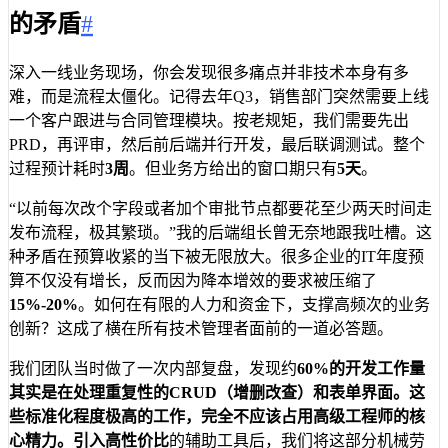
的矛盾
#
深入一线业务现场，你会发现很多痛点并非技术本身有多
难，而是流程太僵化。记得去年Q3，销售部门突然需要上线
一个客户跟进与合同管理模块。按老规矩，我们需要先出
PRD，再评审，然后前后端并行开发，最后联调测试。整个
过程预计耗时
3周
。但业务方给出的窗口期只有
5天
。
“以前每次改个字段或者加个审批节点都要花至少两天时间走
发布流程，极其繁琐。”我的后端组长曾无奈地跟我吐槽。这
种矛盾在预算收紧的当下被无限放大。很多企业的IT年度预
算不仅没有增长，反而因为降本增效的要求被压缩了
15%-20%
。如何在有限的人力和资金下，支撑高频次的业务
创新？这成了横在所有技术管理者面前的一道必答题。
我们团队当时做了一次内部复盘，发现约
60%
的开发工作量
其实是在处理重复性的CRUD（增删改查）和表单界面。这
些标准化程度极高的工作，完全不应该占用高级工程师的核
心精力。引入
高性价比
的辅助工具后，我们将这部分机械劳