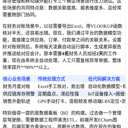
库存管理和移动端外勤打卡三个典型场景进行压力测试。这
些场景的共同特点是：数据关联度高、报表维度多、且经常
需要跨部门协同。
在财务对账场景中，以往需要导出Excel，用VLOOKUP函数
核对半天，还容易出错。现在，我们通过平台的数据模型功
能，直接建立供应商、订单、付款单之间的关联关系。设置
好对账规则后，系统每天凌晨自动运行脚本，生成差异报告
并推送给对应会计。原本需要
4名
财务人员加班
2天
的工作
量，现在由系统全自动处理，人工只需复核异常单据，整体
效率提升**90%**以上。
核心业务场景
传统处理方式
低代码解决方案
财务月度对账
Excel手工核对，易出错
自动化数据模型+规
供应链库存预警
定期盘点，滞后性强
IoT设备接入+阈值
销售外勤轨迹
GPS手动打卡，造假频发
移动端LBS定位+
特别值得一提的是数据看板（BI）的构建。过去做一个管理
层驾驶舱，需要数据工程师清洗ETL、前端开发ECharts图
表、后端写聚合查询SQL，周期长达数周。而在现在的架构