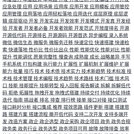
应急处理
应用
应用场景
应用库
应用开发
应用模板
应用管控
应用管理
应用落地
应用轻松落地
应用迭代
底层原理
底层逻
辑
底层驱动
开发
开发实战
开发效率
开发模式
开发真
开发经
验
开发者
开发者必备
开发者效能
开发范式
开放度排名
开源
开源低代码
开源排名
开源源码
开源首选
异步编程
录入系统
微信
微信生态
微服务
微服务迁移
快速定位
快速搭建
快速检
索
快速落地
性价比
性价比出众
性能
性能优化
性能对比
性能
提升
性能调优
愿景完整性
慢查询
成熟度
成长
战略差异
手写
手机系统
打包构建
执行能力
扩展性
扩展机制
扩展维护
扩展
能力
批量
技巧
技术
技术债
技术实力
技术新趋势
技术标准
技
术栈
技术管理
技术编程
技术趋势
技术路线
技术门槛
技术风
口
技能
技能提升
技能转型
投入回报
报告解读
拆解
拆解低代
码
拒绝
拓展性
拖拽开发
拖拽式搭建
持续交付
持续优化
持续
迭代
指南
挑战者
排名
排查
排行榜
接单
接口对接
接口测试
接口耗时分析
接口集成
推荐
提效思路
插件更新
搭建
搭建思
路
搭建方案
搭建流程
撕开低代码
支持二次开发
支持多端开
发
改造方案
政企
政企选型
政企采购
政企项目
政务
政务合规
政务类
政务行业
政务选型
政务项目可用
故障
故障排查
效率