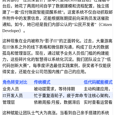
台后，她花了两周时间自学了数据建模和流程配置，独立搭
建了一套“应付账款智能提醒系统”。这套系统不仅自动抓取邮
件附件中的发票信息，还能根据账期提前向采购员发送催款
通知。如今，她已经是我们内部公认的“公民开发者”（Citizen
Developer）。
这种现象在业内被称为“影子IT”的正面转化。过去，大量游离
在IT体系之外的线下表格和微信群沟通，构成了巨大的数据
孤岛和管理盲区。现在，通过赋予业务人员低门槛的构建能
力，这些碎片化的智慧得以系统化沉淀。我们团队设立了“低
代码创新大赛”，每季度评选最佳实践案例，获奖者不仅能获
得奖金，还能在全公司范围内推广自己的应用。
角色转变对比
传统模式
低代码赋能模式
业务人员
被动提需求，等待排期
主动构建应用，
IT开发人员
忙于重复造轮子，疲于奔命
专注核心架构，
管理层
依赖周报/月报，数据滞后
实时查看运营看
这种赋能让团队士气大为高涨。当看到自己亲手搭建的系统