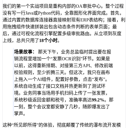
我们的第一个实战项目是重构内部的OA审批中心。整个过程
没有写一行Java或Python代码，全靠图形化界面完成。首先，
通过内置的数据库连接器直接映射现有ERP表结构；接着，利
用拖拽组件快速拼装出包含动态条件判断的表单页面；最
后，通过可视化流程引擎配置多级审批路由。从立项到灰度
上线，总共只用了
18个小时
。
场景故事：
那天下午，业务总监临时提出要在报
销流程里增加一个“发票OCR识别”环节。如果是
以前，这得重新排期、对接第三方API、修改前端
校验规则，至少折腾三天。但这次，我只在画布
上拖入一个AI组件，配置好参数，点击“发布”。
系统自动生成了接口文档并热更新到了测试环
境。业务同事当场用手机扫码上传了一张发票，
系统秒级返回金额和税号，准确率高达
99.2%
。那
一刻，整个会议室都安静了几秒，随即爆发出了
掌声。
这种“所见即所得”的体验，彻底颠覆了传统的瀑布流开发模