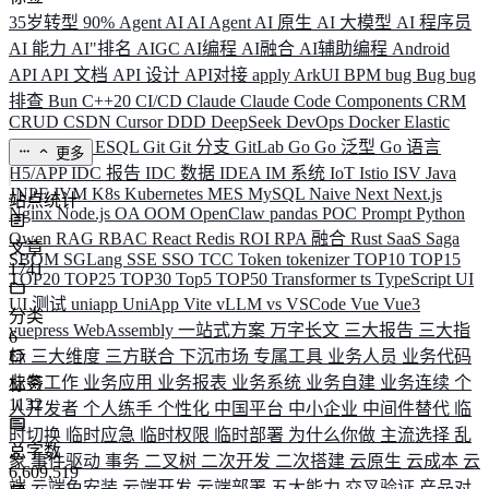
35岁转型
90%
Agent
AI
AI Agent
AI 原生
AI 大模型
AI 程序员
AI 能力
AI"排名
AIGC
AI编程
AI融合
AI辅助编程
Android
API
API 文档
API 设计
API对接
apply
ArkUI
BPM
bug
Bug
bug
排查
Bun
C++20
CI/CD
Claude
Claude Code
Components
CRM
CRUD
CSDN
Cursor
DDD
DeepSeek
DevOps
Docker
Elastic
ELK
Elysia
ESQL
Git
Git 分支
GitLab
Go
Go 泛型
Go 语言
更多
H5/APP
IDC 报告
IDC 数据
IDEA
IM 系统
IoT
Istio
ISV
Java
JNPF
JVM
K8s
Kubernetes
MES
MySQL
Naive
Next
Next.js
站点统计
Nginx
Node.js
OA
OOM
OpenClaw
pandas
POC
Prompt
Python
Qwen
RAG
RBAC
React
Redis
ROI
RPA 融合
Rust
SaaS
Saga
文章
SBOM
SGLang
SSE
SSO
TCC
Token
tokenizer
TOP10
TOP15
1741
TOP20
TOP25
TOP30
Top5
TOP50
Transformer
ts
TypeScript
UI
UI 测试
uniapp
UniApp
Vite
vLLM
vs
VSCode
Vue
Vue3
分类
vuepress
WebAssembly
一站式方案
万字长文
三大报告
三大指
6
标
三大维度
三方联合
下沉市场
专属工具
业务人员
业务代码
业务工作
业务应用
业务报表
业务系统
业务自建
业务连续
个
标签
1132
人开发者
个人练手
个性化
中国平台
中小企业
中间件替代
临
时切换
临时应急
临时权限
临时部署
为什么你做
主流选择
乱
总字数
象
事件驱动
事务
二叉树
二次开发
二次搭建
云原生
云成本
云
6,609,519
端
云端免安装
云端开发
云端部署
五大能力
交叉验证
产品对