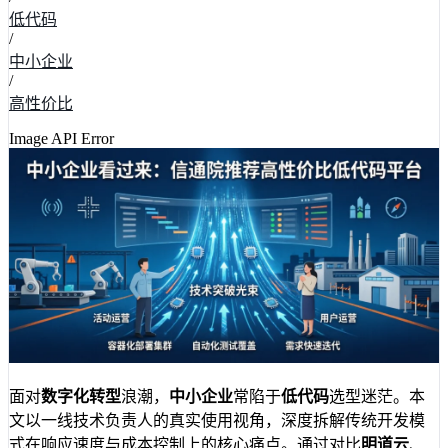
低代码
/
中小企业
/
高性价比
Image API Error
面对
数字化转型
浪潮，
中小企业
常陷于
低代码
选型迷茫。本
文以一线技术负责人的真实使用视角，深度拆解传统开发模
式在响应速度与成本控制上的核心痛点。通过对比
明道云
、