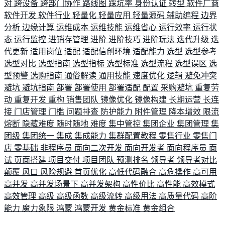
对
跨设备
跨部门协作
路线图
踩坑率
身份认证
转型
软件厂商
软件开发
软件行业
轻量化
轻量应用
轻量源码
辅助编程
边界
分析
边缘计算
运维成本
运维技能
运维省心
运行效率
运行状
态
运行监控
进销存管理
进阶
进阶技巧
进阶玩法
迭代升级
迭
代更新
适用岗位
适配
适配信创环境
适配能力
选型
选型参考
选型对比
选型指南
选型指标
选型标准
选型流程
选型误区
选
型预警
选购指南
通俗解读
通用技能
速度优化
逻辑
避免冲突
避坑
避坑指南
部署
部署使用
部署适配
配置
采购避坑
重复劳
动
重复开发
重构
销售团队
镜像优化
镜像构建
长期运营
长连
接
门店管理
门槛
问题排查
防护能力
附件管理
降本增效
限流
熔断
隐藏难度
随时随地
难度
集中管控
集团企业
集团管理
集
团级
集团统一
集成
集成能力
集群配置教程
零售行业
零售门
店
零基础
非程序员
面向二次开发
面向开发者
面向程序员
面
试
页面搭建
项目交付
项目团队
预测排名
领导者
领导者对比
颠覆
风口
风险规避
首页优化
高低代码融合
高危操作
高可用
高并发
高并发场景下
高并发架构
高性价比
高性能
高效模式
高效管理
高级
高级函数
高级流转
高级用法
高质量代码
高阶
能力
魔力象限
鸿蒙
鸿蒙开发
黄金标准
黄金组合