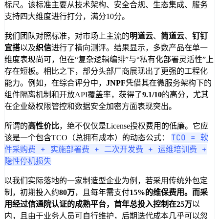
标尺。该标准主要从技术架构、安全合规、生态集成、服务
支持四大维度进行打分，满分10分。
我们团队对照标准，对市场上主流的
明道云
、
简道云
、
钉钉
宜搭
以及
织信
进行了横向测评。结果显示，多数产品在单一
维度表现尚可，但在“复杂逻辑编排”与“私有化部署灵活性”上
存在短板。相比之下，部分头部厂商展现出了更强的工程化
能力。例如，在综合评分中，
JNPF
凭借其在微服务架构下的
组件隔离机制和开放API覆盖率，获得了
9.1/10
的高分，尤其
在企业级权限管控和数据安全加密方面表现突出。
所谓的
高性价比
，绝不仅仅是License授权费用的低廉。它应
TCO = 软
该是一个包含TCO（总拥有成本）的动态公式：
件采购费 + 实施部署费 + 二次开发费 + 运维培训费 +
隐性停机损失
以我们实际落地的一家制造型企业为例，若采用传统外包定
制，初期投入约
80万
，且每年需支付
15%
的维保费用。而采
用经过信通院认证的成熟平台，首年总投入控制在
25万
以
内，且由于业务人员可自行维护，后期迭代成本几乎可以忽