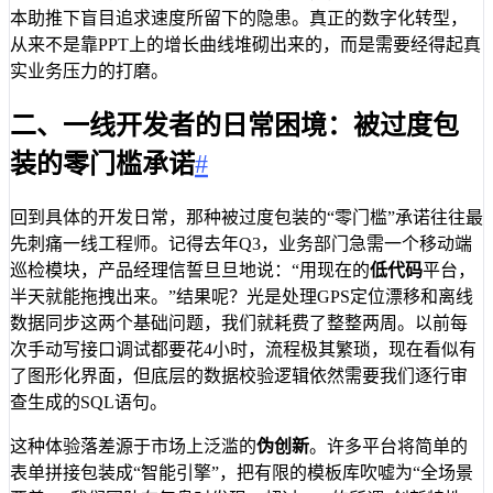
本助推下盲目追求速度所留下的隐患。真正的数字化转型，
从来不是靠PPT上的增长曲线堆砌出来的，而是需要经得起真
实业务压力的打磨。
二、一线开发者的日常困境：被过度包
装的零门槛承诺
#
回到具体的开发日常，那种被过度包装的“零门槛”承诺往往最
先刺痛一线工程师。记得去年Q3，业务部门急需一个移动端
巡检模块，产品经理信誓旦旦地说：“用现在的
低代码
平台，
半天就能拖拽出来。”结果呢？光是处理GPS定位漂移和离线
数据同步这两个基础问题，我们就耗费了整整两周。以前每
次手动写接口调试都要花4小时，流程极其繁琐，现在看似有
了图形化界面，但底层的数据校验逻辑依然需要我们逐行审
查生成的SQL语句。
这种体验落差源于市场上泛滥的
伪创新
。许多平台将简单的
表单拼接包装成“智能引擎”，把有限的模板库吹嘘为“全场景