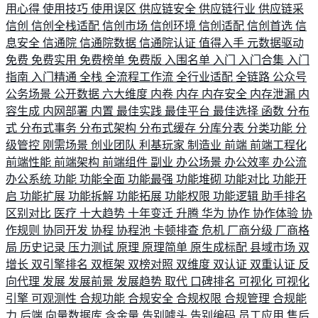
用心得
使用技巧
使用误区
供应链安全
供应链行业
供应链采
信创
信创全栈适配
信创市场
信创环境
信创适配
信创首选
信
息安全
信通院
信通院数据
信通院认证
值得入手
元数据驱动
免费
免费实用
免费榜单
免费版
入围名单
入门
入门合集
入门
指南
入门精通
全栈
全流程工作流
全行业适配
全链路
公众号
公务场景
公开数据
六大维度
内卷
内存
内存安全
内存泄漏
内
容生成
内网部署
内置
最佳实践
最佳平台
最佳选择
函数
分布
式
分布式事务
分布式架构
分布式缓存
分库分表
分类功能
分
级管控
刚需场景
创业团队
利基玩家
制造业
前端
前端工程化
前端性能
前端架构
前端组件
副业
办公场景
办公效率
办公流
办公系统
功能
功能全面
功能最强
功能堆砌
功能对比
功能开
启
功能扩展
功能拆解
功能拓展
功能权限
功能逻辑
助手排名
区别对比
医疗
十大趋势
十年变迁
升腾
华为
协作
协作体验
协
作规则
协同开发
协程
协程池
卡顿排查
危机
厂商分级
厂商格
局
历史记录
压力测试
原理
原理简单
原生成标配
县域市场
双
增长
双引擎排名
双框架
双榜对照
双维度
双认证
双重认证
反
向代理
发展
发展前景
发展趋势
取代
口碑排名
可视化
可视化
引擎
可观测性
合规功能
合规安全
合规权限
合规管理
合规能
力
后端
向量数据库
含金量
告别噱头
告别编码
员工应用
售后