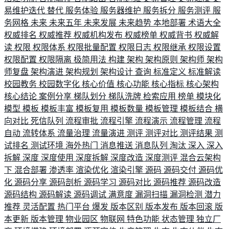
易维护迭代
替代
服务体验
服务器维护
服务拆分
服务测评
服
务网格
未来
未来五年
未来发展
未来趋势
本地部署
术语大全
权威排名
权威推荐
权威机构发布
权威榜单
权威背书
权威解
读
权限
权限体系
权限批量配置
权限日志
权限继承
权限设置
权限配置
权限隔离
极简用法
构建
架构
架构原则
架构师
架构
师复盘
架构演进
架构规划
架构设计
查询
标准定义
标准解读
校园教务
校园数字化
核心价值
核心功能
核心指标
核心架构
核心结论
案例分享
梯队划分
梯队洗牌
检索应用
榜单
模块化
模型
模板
模板丰富
模板复用
模板数量
模板管理
模板结合
横
向对比
死信队列
流程审批
流程引擎
流程演示
流程管理
流程
自动
流转体系
流量治理
流量演进
测评
测评对比
测评结果
测
试排名
测试环境
海外热门
消息推送
消息队列
淘汰
深入
深入
拆解
深度
深度使用
深度拆解
深度改造
深度测评
混合云架构
下
混合部署
渗透率
渲染优化
渲染引擎
源码
源码交付
源码优
化
源码分享
源码剖析
源码学习
源码对比
源码推荐
源码改造
源码结构
源码解读
源码调试
满意度
漏洞扫描
漏洞检测
潜力
推荐
灵活配置
热门平台
爆发
版本区别
版本发布
版本回滚
版
本更新
版本管理
物业园区
物联网
特色功能
状态管理
独立厂