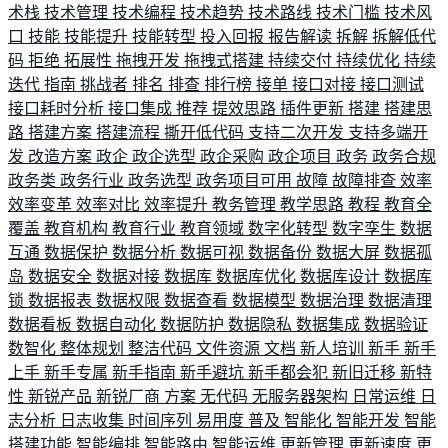
术栈
技术管理
技术编程
技术趋势
技术路线
技术门槛
技术风
口
技能
技能提升
技能转型
投入回报
报告解读
拆解
拆解低代
码
拒绝
拓展性
拖拽开发
拖拽式搭建
持续交付
持续优化
持续
迭代
指南
挑战者
排名
排查
排行榜
接单
接口对接
接口测试
接口耗时分析
接口集成
推荐
提效思路
插件更新
搭建
搭建思
路
搭建方案
搭建流程
撕开低代码
支持二次开发
支持多端开
发
改造方案
政企
政企选型
政企采购
政企项目
政务
政务合规
政务类
政务行业
政务选型
政务项目可用
故障
故障排查
效率
效率变革
效率对比
效率提升
教务管理
教学思路
教程
教育全
覆盖
教育机构
教育行业
教育领域
数字化转型
数字孪生
数据
互通
数据保护
数据分析
数据可视
数据备份
数据大屏
数据孤
岛
数据安全
数据对接
数据库
数据库优化
数据库设计
数据库
锁
数据报表
数据权限
数据查看
数据模型
数据治理
数据清理
数据看板
数据自动化
数据防护
数据隐私
数据集成
数据验证
数智化
整体规划
整洁代码
文件资源
文档
新人培训
新手
新手
上手
新手专属
新手指南
新手避坑
新手都会犯
新旧迁移
新特
性
新锐产品
新锐厂商
方案
无代码
无服务器架构
日常运维
日
志分析
日志收集
时间序列
易用度
普及
智能化
智能开发
智能
搭建功能
智能编排
智能路由
智能运维
更新管理
更新速度
更