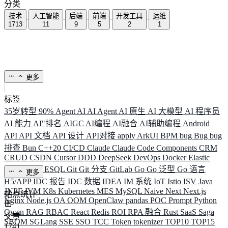
分类
技术
人工智能
后端
前端
开发工具
运维
1713
11
9
5
2
1
更多
标签
35岁转型
90%
Agent
AI
AI Agent
AI 原生
AI 大模型
AI 程序员
AI 能力
AI"排名
AIGC
AI编程
AI融合
AI辅助编程
Android
API
API 文档
API 设计
API对接
apply
ArkUI
BPM
bug
Bug
bug
排查
Bun
C++20
CI/CD
Claude
Claude Code
Components
CRM
CRUD
CSDN
Cursor
DDD
DeepSeek
DevOps
Docker
Elastic
ELK
Elysia
ESQL
Git
Git 分支
GitLab
Go
Go 泛型
Go 语言
更多
H5/APP
IDC 报告
IDC 数据
IDEA
IM 系统
IoT
Istio
ISV
Java
JNPF
JVM
K8s
Kubernetes
MES
MySQL
Naive
Next
Next.js
站点统计
Nginx
Node.js
OA
OOM
OpenClaw
pandas
POC
Prompt
Python
Qwen
RAG
RBAC
React
Redis
ROI
RPA 融合
Rust
SaaS
Saga
文章
SBOM
SGLang
SSE
SSO
TCC
Token
tokenizer
TOP10
TOP15
1741