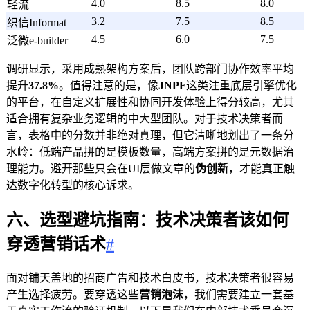
4.0
8.5
8.0
轻流
3.2
7.5
8.5
织信Informat
4.5
6.0
7.5
泛微e-builder
调研显示，采用成熟架构方案后，团队跨部门协作效率平均
提升
37.8%
。值得注意的是，像
JNPF
这类注重底层引擎优化
的平台，在自定义扩展性和协同开发体验上得分较高，尤其
适合拥有复杂业务逻辑的中大型团队。对于技术决策者而
言，表格中的分数并非绝对真理，但它清晰地划出了一条分
水岭：低端产品拼的是模板数量，高端方案拼的是元数据治
理能力。避开那些只会在UI层做文章的
伪创新
，才能真正触
达数字化转型的核心诉求。
六、选型避坑指南：技术决策者该如何
穿透营销话术
#
面对铺天盖地的招商广告和技术白皮书，技术决策者很容易
产生选择疲劳。要穿透这些
营销泡沫
，我们需要建立一套基