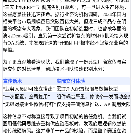
新
概念正在透支团队的信任。现场PPT总是光鲜亮丽，承诺着
“三天上线ERP”与“彻底告别IT瓶颈”，可一旦进入生产环境，
这些愿景往往迅速褪色。据行业咨询机构调研，2024年国内
相关平台市场规模虽已突破百亿大关，但近三成产品存在明
显的概念夸大现象。我们团队在初期选型时，也曾被华丽的
演示Demo吸引，直到第一次尝试将复杂的财务审批流接入现
有OA系统，才发现所谓的“开箱即用”根本经不起复杂业务的
摩擦。
为了更直观地看清现状，我们整理了一份典型厂商宣传与实
际交付的对比清单，帮助技术团队快速识别水分：
宣传话术
实际交付体验
“业务人员即可独立搭建”
需IT介入配置权限与数据模型
“一次配置，全局复用”
组件耦合严重，修改牵一发而动全身
“无缝对接企业微信/钉钉”
仅支持基础消息推送，API调用受限
这种信息不对称直接导致了项目初期的信任危机。当我们试
图用
低代码
思维去重构供应链看板时，发现底层逻辑依然依
赖传统硬编码。这并非单一产品的缺陷，而是整个赛道在资