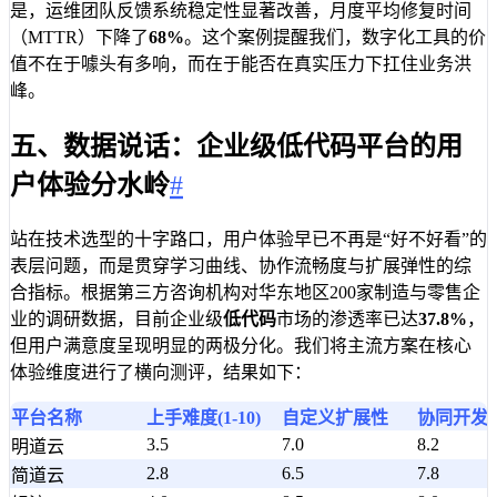
是，运维团队反馈系统稳定性显著改善，月度平均修复时间
（MTTR）下降了
68%
。这个案例提醒我们，数字化工具的价
值不在于噱头有多响，而在于能否在真实压力下扛住业务洪
峰。
五、数据说话：企业级低代码平台的用
户体验分水岭
#
站在技术选型的十字路口，用户体验早已不再是“好不好看”的
表层问题，而是贯穿学习曲线、协作流畅度与扩展弹性的综
合指标。根据第三方咨询机构对华东地区200家制造与零售企
业的调研数据，目前企业级
低代码
市场的渗透率已达
37.8%
，
但用户满意度呈现明显的两极分化。我们将主流方案在核心
体验维度进行了横向测评，结果如下：
平台名称
上手难度(1-10)
自定义扩展性
协同开发
3.5
7.0
8.2
明道云
2.8
6.5
7.8
简道云