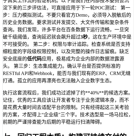
于真实工作流的验证机制。以下是我们在内部技术委员会沉
淀下来的三步评估法，可直接应用于下一轮POC测试： 第一
步：压力模拟测试。不要只看官方Demo，必须导入脱敏后的
历史业务数据。要求测试并发提交、大文件传输和复杂条件
查询。我们发现，许多平台在百条数据下运行流畅，一旦突
破千级阈值，查询延迟就会飙升超过
3秒
，这在生产环境中是
不可接受的。 第二步：权限与审计追踪。检查系统是否支持
细粒度的字段级权限控制，以及完整的操作日志留痕。缺乏
安全底座的
低代码
应用，极易成为企业内部的数据泄露源
头。 第三步：生态集成能力。确认平台是否提供标准的
RESTful API和Webhook，能否与我们现有的ERP、CRM无缝
打通。孤立的应用再漂亮也无法融入企业数字生态。
执行这套流程后，我们成功过滤掉了约**40%**的候选方案。
记住，优秀的工具应该让开发者专注于业务逻辑本身，而不
是花费大量时间去适配平台的限制。只有经得起这三关考验
的方案，才配得上“企业级”三个字。技术选型是一场马拉松，
前期的严谨排查能为后期的平稳运行扫清障碍。