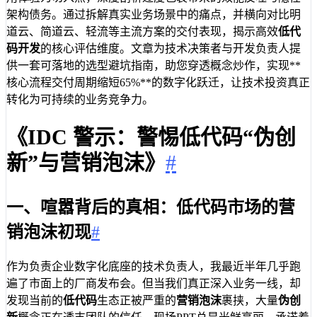
架构债务。通过拆解真实业务场景中的痛点，并横向对比明
道云、简道云、轻流等主流方案的交付表现，揭示高效
低代
码开发
的核心评估维度。文章为技术决策者与开发负责人提
供一套可落地的选型避坑指南，助您穿透概念炒作，实现**
核心流程交付周期缩短65%**的数字化跃迁，让技术投资真正
转化为可持续的业务竞争力。
《IDC 警示：警惕低代码“伪创
新”与营销泡沫》
#
一、喧嚣背后的真相：低代码市场的营
销泡沫初现
#
作为负责企业数字化底座的技术负责人，我最近半年几乎跑
遍了市面上的厂商发布会。但当我们真正深入业务一线，却
发现当前的
低代码
生态正被严重的
营销泡沫
裹挟，大量
伪创