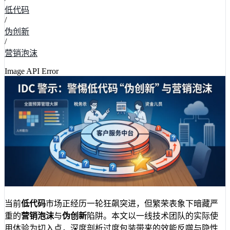
低代码
/
伪创新
/
营销泡沫
Image API Error
当前
低代码
市场正经历一轮狂飙突进，但繁荣表象下暗藏严
重的
营销泡沫
与
伪创新
陷阱。本文以一线技术团队的实际使
用体验为切入点，深度剖析过度包装带来的效能反噬与隐性