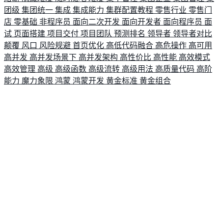
团级
集团统一
集成
集成能力
集群配置教程
零售行业
零售门
店
零基础
非程序员
面向二次开发
面向开发者
面向程序员
面
试
页面搭建
项目交付
项目团队
预测排名
领导者
领导者对比
颠覆
风口
风险规避
首页优化
高低代码融合
高危操作
高可用
高并发
高并发场景下
高并发架构
高性价比
高性能
高效模式
高效管理
高级
高级函数
高级流转
高级用法
高质量代码
高阶
能力
魔力象限
鸿蒙
鸿蒙开发
黄金标准
黄金组合