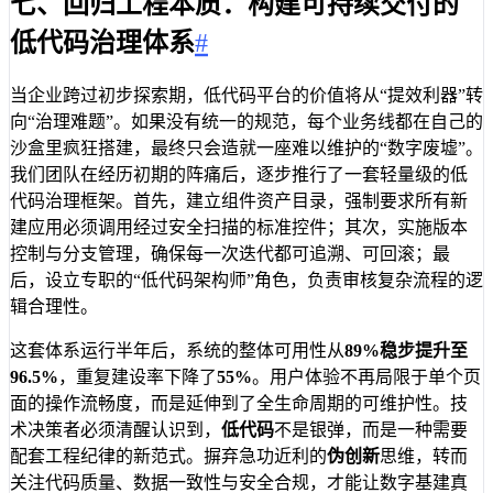
七、回归工程本质：构建可持续交付的
低代码治理体系
#
当企业跨过初步探索期，低代码平台的价值将从“提效利器”转
向“治理难题”。如果没有统一的规范，每个业务线都在自己的
沙盒里疯狂搭建，最终只会造就一座难以维护的“数字废墟”。
我们团队在经历初期的阵痛后，逐步推行了一套轻量级的低
代码治理框架。首先，建立组件资产目录，强制要求所有新
建应用必须调用经过安全扫描的标准控件；其次，实施版本
控制与分支管理，确保每一次迭代都可追溯、可回滚；最
后，设立专职的“低代码架构师”角色，负责审核复杂流程的逻
辑合理性。
这套体系运行半年后，系统的整体可用性从
89%
稳步提升至
96.5%
，重复建设率下降了
55%
。用户体验不再局限于单个页
面的操作流畅度，而是延伸到了全生命周期的可维护性。技
术决策者必须清醒认识到，
低代码
不是银弹，而是一种需要
配套工程纪律的新范式。摒弃急功近利的
伪创新
思维，转而
关注代码质量、数据一致性与安全合规，才能让数字基建真