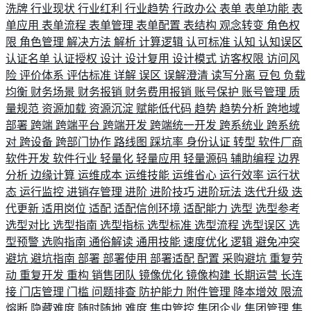
洗牌
行业现状
行业红利
行业趋势
行政办公
表单
表单功能
表
单应用
表单流程
表单管理
表单配置
表结构
观念转变
角色权
限
角色管理
解决方法
解析
计算逻辑
认可标准
认知
认知误区
认证名单
认证授权
设计
设计复用
设计模式
访客权限
访问风
险
评价体系
评估标准
详解
误区
误解澄清
读写分离
豆包
负载
均衡
财务场景
财务报销
财务费用报销
账号保护
账号管理
质
量规范
资源加载
资源沉淀
赋能低代码
趋势
趋势分析
跨地域
部署
跨端
跨端平台
跨端开发
跨端统一开发
跨系统业
跨系统
对
跨设备
跨部门协作
路线图
踩坑率
身份认证
转型
软件厂商
软件开发
软件行业
轻量化
轻量应用
轻量源码
辅助编程
边界
分析
边缘计算
运维成本
运维技能
运维省心
运行效率
运行状
态
运行监控
进销存管理
进阶
进阶技巧
进阶玩法
迭代升级
迭
代更新
适用岗位
适配
适配信创环境
适配能力
选型
选型参考
选型对比
选型指南
选型指标
选型标准
选型流程
选型误区
选
型预警
选购指南
通俗解读
通用技能
速度优化
逻辑
避免冲突
避坑
避坑指南
部署
部署使用
部署适配
配置
采购避坑
重复劳
动
重复开发
重构
销售团队
镜像优化
镜像构建
长期运营
长连
接
门店管理
门槛
问题排查
防护能力
附件管理
降本增效
限流
熔断
隐藏难度
随时随地
难度
集中管控
集团企业
集团管理
集