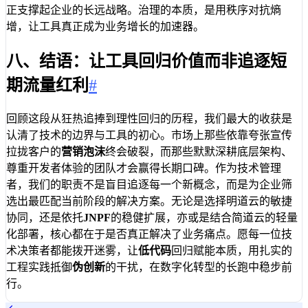
正支撑起企业的长远战略。治理的本质，是用秩序对抗熵
增，让工具真正成为业务增长的加速器。
八、结语：让工具回归价值而非追逐短
期流量红利
#
回顾这段从狂热追捧到理性回归的历程，我们最大的收获是
认清了技术的边界与工具的初心。市场上那些依靠夸张宣传
拉拢客户的
营销泡沫
终会破裂，而那些默默深耕底层架构、
尊重开发者体验的团队才会赢得长期口碑。作为技术管理
者，我们的职责不是盲目追逐每一个新概念，而是为企业筛
选出最匹配当前阶段的解决方案。无论是选择明道云的敏捷
协同，还是依托
JNPF
的稳健扩展，亦或是结合简道云的轻量
化部署，核心都在于是否真正解决了业务痛点。愿每一位技
术决策者都能拨开迷雾，让
低代码
回归赋能本质，用扎实的
工程实践抵御
伪创新
的干扰，在数字化转型的长跑中稳步前
行。