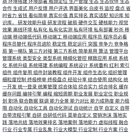
商
环境搭建
环境部署
瓶颈定位
生产管理
生态
生态伙伴
生态
合作
生成式
用户反馈
用户评选
界面美化
白皮书
监控
盘点
省
时省力
省钱
看似简单
真实价值
真实排名
真实适配
知识库
知
识库，
研发效能升级
研发流程
破局
硬件交互
硬核能力
视觉
效果
离线环境
私有化
私有化实测
私有环境
私有部署
秒杀
移
动端
移动端低代码
移动端工
移动端应用
程序员
程序员必看
程序员替代
程序员进阶
稳定性
稳定运行
突围
竞争力
竞争格
局
第一梯队
第三方对接
第三方系统
简单易用
算法
管理平台
管理系统
类型安全
类型系统
精细化管控
精致应用
系统
系统
化
系统升级
系统搭建
系统编程
系统设计
系统重构
红利
索引
组件
组件复用
组件封装教程
组件开发
组件生态化
组织管理
细粒度控制
终极榜单
终极盘点
经验分享
结合使用
结构化
统
一开发
统一登录
统筹管理
综合体验
综合实力
综合排名
缓存
缓存问题
编排引擎
编程
缩短周期
职业发展
职业定位
职业规
划
职场
联合数据
联调
能力全景
能力对比
能力成熟度
能力极
限
自动化
自动化工具
自动化测试
自动统计
自学
自定义
自带
自带流程引擎
自研
自研低代码
菜单自定义
营销泡沫
落地实
践
落地总结
落地效果排名
落地案例
落地能力
虚拟线程
融合
行业
行业专属
行业乱象
行业大模型
行业定制
行业方案
行业