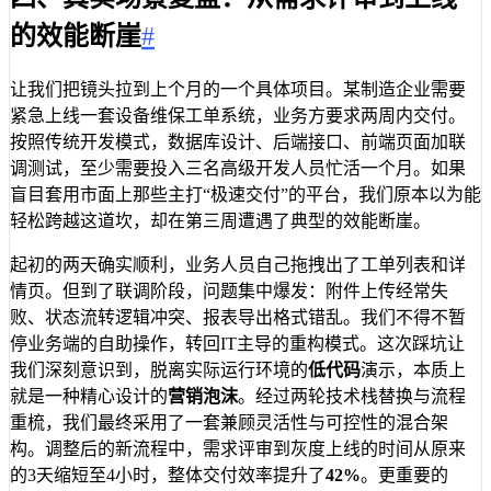
的效能断崖
#
让我们把镜头拉到上个月的一个具体项目。某制造企业需要
紧急上线一套设备维保工单系统，业务方要求两周内交付。
按照传统开发模式，数据库设计、后端接口、前端页面加联
调测试，至少需要投入三名高级开发人员忙活一个月。如果
盲目套用市面上那些主打“极速交付”的平台，我们原本以为能
轻松跨越这道坎，却在第三周遭遇了典型的效能断崖。
起初的两天确实顺利，业务人员自己拖拽出了工单列表和详
情页。但到了联调阶段，问题集中爆发：附件上传经常失
败、状态流转逻辑冲突、报表导出格式错乱。我们不得不暂
停业务端的自助操作，转回IT主导的重构模式。这次踩坑让
我们深刻意识到，脱离实际运行环境的
低代码
演示，本质上
就是一种精心设计的
营销泡沫
。经过两轮技术栈替换与流程
重梳，我们最终采用了一套兼顾灵活性与可控性的混合架
构。调整后的新流程中，需求评审到灰度上线的时间从原来
的3天缩短至4小时，整体交付效率提升了
42%
。更重要的