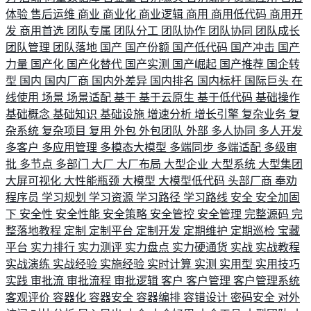
体验
售后运维
商业
商业化
商业逻辑
商用
商用低代码
商用开
发
商用首选
团队专属
团队分工
团队协作
团队协同
团队成长
团队管理
团队落地
国产
国产份额
国产低代码
国产冲击
国产
力量
国产化
国产化替代
国产实测
国产崛起
国产推荐
国企转
型
国内
国内厂商
国内外差异
国内排名
国内标杆
国际巨头
在
线使用
场景
场景适配
基于
基于云原生
基于低代码
基础操作
基础概念
基础知识
基础设施
增速分析
增长引擎
复杂业务
复
杂系统
复杂项目
复用
外包
外包团队
外部
多人协同
多人开发
多客户
多应用管理
多模态大模型
多端同步
多端适配
多级审
批
多节点
多部门
大厂
大厂布局
大型企业
大型系统
大型集团
大屏可视化
大性能瓶颈
大模型
大模型低代码
头部厂商
奉劝
程序员
学习规划
学习资源
学习路径
学习路线
安全
安全加固
下
安全性
安全性能
安全策略
安全管控
安全管理
完整源码
完
整落地教程
定制
定制平台
定制开发
定期维护
定期巡检
宝藏
平台
实力排行
实力测评
实力盘点
实力硬通货
实战
实战教程
实战演练
实战经验
实施经验
实时计算
实测
实用型
实用技巧
实践
审批流
审批流程
审批逻辑
客户
客户管理
客户管理系统
客观评价
容器化
容器安全
容器编排
容错设计
密码安全
对外