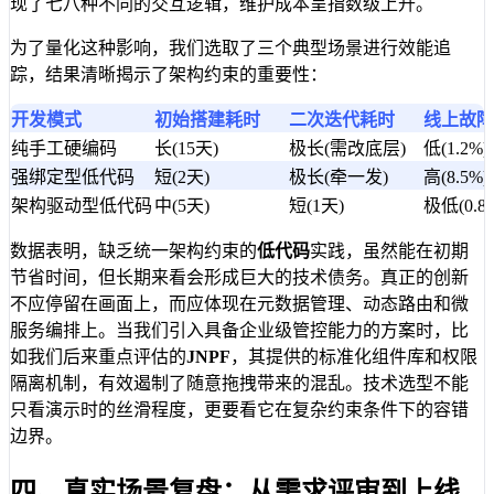
现了七八种不同的交互逻辑，维护成本呈指数级上升。
为了量化这种影响，我们选取了三个典型场景进行效能追
踪，结果清晰揭示了架构约束的重要性：
开发模式
初始搭建耗时
二次迭代耗时
线上故障
纯手工硬编码
长(15天)
极长(需改底层)
低(1.2%)
强绑定型低代码
短(2天)
极长(牵一发)
高(8.5%)
架构驱动型低代码
中(5天)
短(1天)
极低(0.8
数据表明，缺乏统一架构约束的
低代码
实践，虽然能在初期
节省时间，但长期来看会形成巨大的技术债务。真正的创新
不应停留在画面上，而应体现在元数据管理、动态路由和微
服务编排上。当我们引入具备企业级管控能力的方案时，比
如我们后来重点评估的
JNPF
，其提供的标准化组件库和权限
隔离机制，有效遏制了随意拖拽带来的混乱。技术选型不能
只看演示时的丝滑程度，更要看它在复杂约束条件下的容错
边界。
四、真实场景复盘：从需求评审到上线