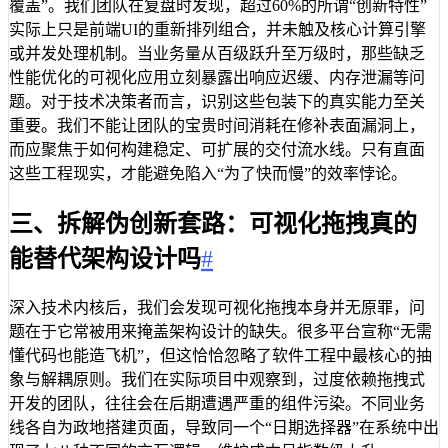
覆盖”。我们团队在复盘时发现，超过60%的所谓“创新特性”
实际上只是前端UI的重新排列组合，并未触及核心计算引擎
或并发处理机制。当业务量从百级跃升至万级时，那些缺乏
性能优化的可视化应用立刻暴露出响应迟缓、内存泄漏等问
题。对于技术决策者而言，识别这些包装下的真实能力至关
重要。我们不能让团队的宝贵时间消耗在修补表面漏洞上，
而应聚焦于如何构建稳定、可扩展的交付流水线。只有直面
这些工程现实，才能避免陷入“为了快而慢”的效率悖论。
三、拆解伪创新套路：可视化拖拽真的
能替代架构设计吗
#
深入技术内核后，我们会发现可视化拖拽本身并无原罪，问
题在于它常被用来掩盖架构设计的缺失。很多平台宣称“无需
懂代码也能造飞机”，但这恰恰忽略了软件工程中最核心的抽
象与解耦原则。我们在实际项目中观察到，过度依赖拖拽式
开发的团队，往往会在后期遭遇严重的组件污染。不同业务
线各自为政地搭建页面，导致同一个“日期选择器”在系统中出