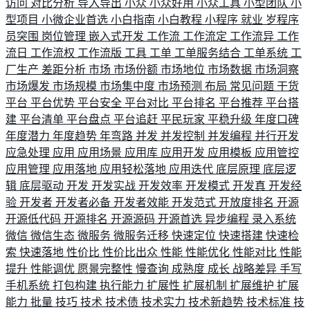
访问
对比分析
导入导出
小众
小众好用
小众工具
小型团队
小
型项目
小微企业首选
小白指南
小白教程
小程序
就业
岁程序
员突围
岗位管理
嵌入式开发
工作流
工作流定
工作流异
工作
流日
工作流权
工作流版
工具
工单
工单服务结合
工单系统
工
厂生产
差距分析
市场
市场份额
市场地位
市场数据
市场洞察
市场爆发
市场规模
市场集中度
市场预测
布局
常见问题
干货
平台
平台优势
平台安全
平台对比
平台排名
平台推荐
平台搭
建
平台清单
平台盘点
平台追赶
平民玩家
平稳升级
年度口碑
年度潜力
年度趋势
年弯路
并发
并发控制
并发编程
并行开发
应急处理
应用
应用场景
应用库
应用开发
应用模板
应用管控
应用管理
应用落地
应用轻松落地
应用迭代
底层原理
底层逻
辑
底层驱动
开发
开发实战
开发效率
开发模式
开发真
开发经
验
开发者
开发者必备
开发者效能
开发范式
开放度排名
开源
开源低代码
开源排名
开源源码
开源首选
异步编程
录入系统
微信
微信生态
微服务
微服务迁移
快速定位
快速搭建
快速检
索
快速落地
性价比
性价比出众
性能
性能优化
性能对比
性能
提升
性能调优
愿景完整性
慢查询
成熟度
成长
战略差异
手写
手机系统
打包构建
执行能力
扩展性
扩展机制
扩展维护
扩展
能力
批量
技巧
技术
技术债
技术实力
技术新趋势
技术标准
技