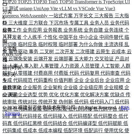
TOP20
TOP25
TOP30
Top5
TOP50
Transformer
ts
TypeScript
UI
UI 测试
uniapp
UniApp
Vite
vLLM
vs
VSCode
Vue
Vue3
分类
vuepress
WebAssembly
一站式方案
万字长文
三大报告
三大指
6
标
三大维度
三方联合
下沉市场
专属工具
业务人员
业务代码
业务工作
业务应用
业务报表
业务系统
业务自建
业务连续
个
标签
1132
人开发者
个人练手
个性化
中国平台
中小企业
中间件替代
临
时切换
临时应急
临时权限
临时部署
为什么你做
主流选择
乱
总字数
象
事件驱动
事务
二叉树
二次开发
二次搭建
云原生
云成本
云
6,609,519
端
云端免安装
云端开发
云端部署
五大能力
交叉验证
产品对
比
人事
人事入职
人事管理
人力资源
人员管理
人工智能
人群
运行时长
解析
从零搭建
付费商用
付费版
代码
代码复用
代码审查
代码
582
天
生成
代码规范
代码重构
价值判断
企业
企业后台
企业应用
企
业数字化
企业服务
企业架构
企业级
企业级应用
企业规模
企
最后活动
业调研
企业选型
优势
优化
优化方案
优化解决方案
优缺点
传
62
天前
统审批
传统对比
传统开发
伪创新
低代码
低代码入门
低代码
©
2026
福建引迈信息技术有限公司. All Rights Reserved. /
RSS
加持
低代码商业版
低代码实现
低代码对接
低代码平台
低代
/
Sitemap
码扩展
低代码排名
低代码接入
低代码搭配
低代码整合
低代
码真
低代码红黑榜
低代码结合
低代码编译型
低代码赋能
低
代码集成
低成本
低成本编程
低配环境
低配运行
使用优化
使