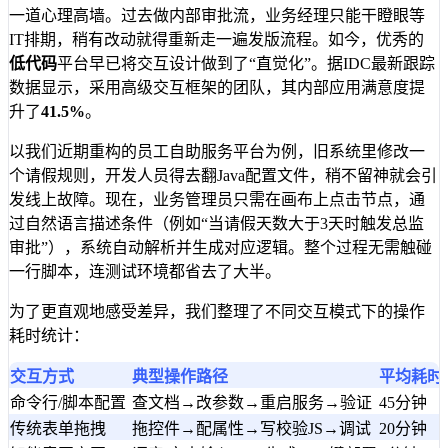
一道心理高墙。过去做内部审批流，业务经理只能干瞪眼等
IT排期，稍有改动就得重新走一遍发版流程。如今，优秀的
低代码
平台早已将交互设计做到了“直觉化”。据IDC最新跟踪
数据显示，采用高级交互框架的团队，其内部应用满意度提
升了
41.5%
。
以我们近期重构的员工自助服务平台为例，旧系统里修改一
个请假规则，开发人员得去翻Java配置文件，稍不留神就会引
发线上故障。现在，业务管理员只需在画布上点击节点，通
过自然语言描述条件（例如“当请假天数大于3天时触发总监
审批”），系统自动解析并生成对应逻辑。整个过程无需触碰
一行脚本，连测试环境都省去了大半。
为了更直观地感受差异，我们整理了不同交互模式下的操作
耗时统计：
交互方式
典型操作路径
平均耗时
命令行/脚本配置
查文档→改参数→重启服务→验证
45分钟
传统表单拖拽
拖控件→配属性→写校验JS→调试
20分钟