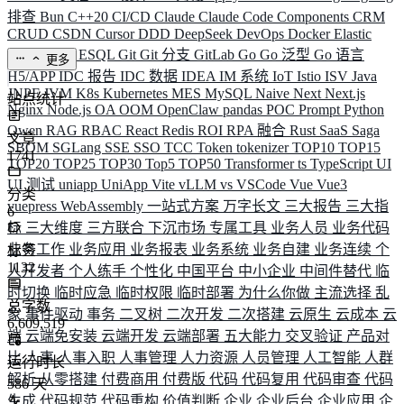
排查
Bun
C++20
CI/CD
Claude
Claude Code
Components
CRM
CRUD
CSDN
Cursor
DDD
DeepSeek
DevOps
Docker
Elastic
ELK
Elysia
ESQL
Git
Git 分支
GitLab
Go
Go 泛型
Go 语言
更多
H5/APP
IDC 报告
IDC 数据
IDEA
IM 系统
IoT
Istio
ISV
Java
JNPF
JVM
K8s
Kubernetes
MES
MySQL
Naive
Next
Next.js
站点统计
Nginx
Node.js
OA
OOM
OpenClaw
pandas
POC
Prompt
Python
Qwen
RAG
RBAC
React
Redis
ROI
RPA 融合
Rust
SaaS
Saga
文章
SBOM
SGLang
SSE
SSO
TCC
Token
tokenizer
TOP10
TOP15
1741
TOP20
TOP25
TOP30
Top5
TOP50
Transformer
ts
TypeScript
UI
UI 测试
uniapp
UniApp
Vite
vLLM
vs
VSCode
Vue
Vue3
分类
vuepress
WebAssembly
一站式方案
万字长文
三大报告
三大指
6
标
三大维度
三方联合
下沉市场
专属工具
业务人员
业务代码
业务工作
业务应用
业务报表
业务系统
业务自建
业务连续
个
标签
1132
人开发者
个人练手
个性化
中国平台
中小企业
中间件替代
临
时切换
临时应急
临时权限
临时部署
为什么你做
主流选择
乱
总字数
象
事件驱动
事务
二叉树
二次开发
二次搭建
云原生
云成本
云
6,609,519
端
云端免安装
云端开发
云端部署
五大能力
交叉验证
产品对
比
人事
人事入职
人事管理
人力资源
人员管理
人工智能
人群
运行时长
解析
从零搭建
付费商用
付费版
代码
代码复用
代码审查
代码
586
天
生成
代码规范
代码重构
价值判断
企业
企业后台
企业应用
企