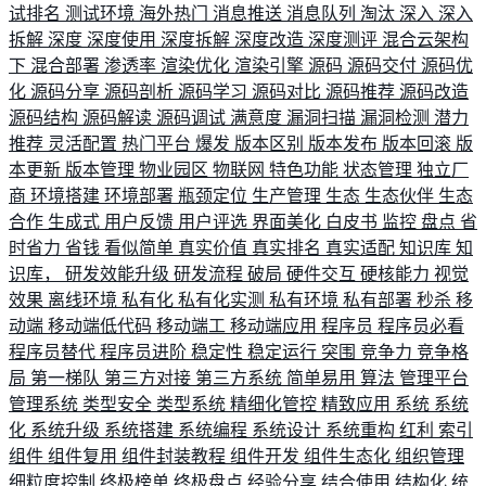
试排名
测试环境
海外热门
消息推送
消息队列
淘汰
深入
深入
拆解
深度
深度使用
深度拆解
深度改造
深度测评
混合云架构
下
混合部署
渗透率
渲染优化
渲染引擎
源码
源码交付
源码优
化
源码分享
源码剖析
源码学习
源码对比
源码推荐
源码改造
源码结构
源码解读
源码调试
满意度
漏洞扫描
漏洞检测
潜力
推荐
灵活配置
热门平台
爆发
版本区别
版本发布
版本回滚
版
本更新
版本管理
物业园区
物联网
特色功能
状态管理
独立厂
商
环境搭建
环境部署
瓶颈定位
生产管理
生态
生态伙伴
生态
合作
生成式
用户反馈
用户评选
界面美化
白皮书
监控
盘点
省
时省力
省钱
看似简单
真实价值
真实排名
真实适配
知识库
知
识库，
研发效能升级
研发流程
破局
硬件交互
硬核能力
视觉
效果
离线环境
私有化
私有化实测
私有环境
私有部署
秒杀
移
动端
移动端低代码
移动端工
移动端应用
程序员
程序员必看
程序员替代
程序员进阶
稳定性
稳定运行
突围
竞争力
竞争格
局
第一梯队
第三方对接
第三方系统
简单易用
算法
管理平台
管理系统
类型安全
类型系统
精细化管控
精致应用
系统
系统
化
系统升级
系统搭建
系统编程
系统设计
系统重构
红利
索引
组件
组件复用
组件封装教程
组件开发
组件生态化
组织管理
细粒度控制
终极榜单
终极盘点
经验分享
结合使用
结构化
统