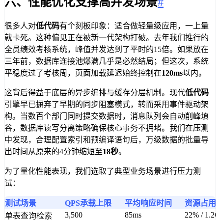
六、性能优化支撑高并发场景
#
很多人对
低代码
有个刻板印象：适合做轻量级应用，一上量
就卡死。这种偏见正在被新一代架构打破。去年我们推行的
全员绩效考核系统，峰值并发达到了平时的15倍。如果放在
三年前，数据库连接池爆满几乎是必然结局；但这次，系统
平稳度过了考核周，页面加载延迟始终控制在
120ms
以内。
这背后得益于底层的异步编排与缓存分层机制。现代
低代码
引擎早已摒弃了早期的同步阻塞模式，转而采用事件驱动架
构。当数百个部门同时提交数据时，消息队列会自动削峰填
谷，数据库读写分离策略确保核心事务不拥堵。我们在压测
中发现，合理配置索引和预编译语句后，万级数据的批量导
出时间从原来的4分钟缩短至
18秒
。
为了量化性能表现，我们选取了典型业务场景进行压力测
试：
测试场景
QPS承载上限
平均响应时间
资源占用(C
3,500
85ms
22% / 1.2
单表查询检索