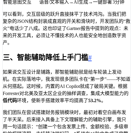
智能意图交互
语音/文本输入→AI生成→一键部署
3分钟
可以看到，交互层级的跃升直接抹平了技术鸿沟。当我们把
复杂的JSON结构封装成直观的开关和滑块时，开发团队的“救
火”电话少了八成。这也印证了Gartner报告中提到的观点：未
来的开发工具，必须让不懂技术的人也能安全地创造数字资
产。
三、智能辅助降低上手门槛
#
如果说交互设计是铺路，那智能辅助就是给车轮装上发动
机。在实际落地中，我发现很多团队卡在“第一步”——不知道
从何搭起。这时候，内置的AI Copilot就成了破局关键。根据
Forrester对北美及亚太区企业的抽样调查，集成大模型能力的
低代码
环境，使新手搭建效率平均提高了
53.2%
。
我们团队在尝试搭建财务报销模块时，最初对着空白画布发
了半天呆。后来接入具备上下文理解能力的辅助引擎，我只
用一句话提示：“创建一个包含发票上传、金额校验、多级审