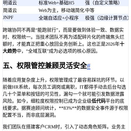
明道云
标准Web+基础H5
强（自定义策略）
简道云
Web为主，移动端简化
中等
JNPF
全端自适应+小程序
极强（边缘计算节点
跨端协同不再是“能跑就行”，而是要做到体验一致、数据实
时、权限统一。当技术团队不再为适配碎片化的终端焦头烂
额时，才能真正把重心放回业务创新上。这也正是2026年
十
大趋势
中，“全域互联”成为必选项的核心原因。
五、权限管控兼顾灵活安全
#
随着应用复杂度上升，权限管理成了最容易踩坑的环节。以
前做HR系统，每次员工调岗或离职，IT都得手动去后台勾选
几十个菜单和按钮的可见性，漏勾一个就可能引发数据泄露
风险。如今，细粒度权限控制已成为企业级
低代码
平台的底
线要求。据赛迪顾问统计，**83%**的数据安全事件源于权限
配置不当，而非底层漏洞。
我们团队在搭建客户CRM时，引入了动态角色矩阵。业务主