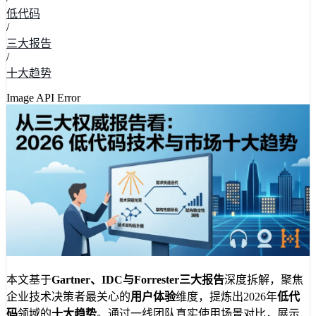
低代码
/
三大报告
/
十大趋势
Image API Error
本文基于
Gartner、IDC与Forrester三大报告
深度拆解，聚焦
企业技术决策者最关心的
用户体验
维度，提炼出2026年
低代
码
领域的
十大趋势
。通过一线团队真实使用场景对比，展示