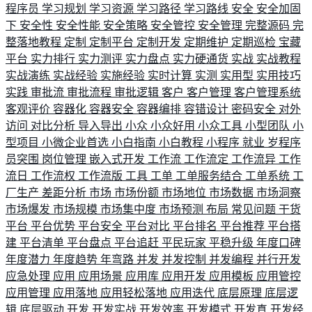
程序员
学习规划
学习资源
学习路径
学习路线
安全
安全加固
下
安全性
安全性能
安全策略
安全管控
安全管理
完整源码
完
整落地教程
定制
定制平台
定制开发
定期维护
定期巡检
宝藏
平台
实力排行
实力测评
实力盘点
实力硬通货
实战
实战教程
实战演练
实战经验
实施经验
实时计算
实测
实用型
实用技巧
实践
审批流
审批流程
审批逻辑
客户
客户管理
客户管理系统
客观评价
容器化
容器安全
容器编排
容错设计
密码安全
对外
访问
对比分析
导入导出
小众
小众好用
小众工具
小型团队
小
型项目
小微企业首选
小白指南
小白教程
小程序
就业
岁程序
员突围
岗位管理
嵌入式开发
工作流
工作流定
工作流异
工作
流日
工作流权
工作流版
工具
工单
工单服务结合
工单系统
工
厂生产
差距分析
市场
市场份额
市场地位
市场数据
市场洞察
市场爆发
市场规模
市场集中度
市场预测
布局
常见问题
干货
平台
平台优势
平台安全
平台对比
平台排名
平台推荐
平台搭
建
平台清单
平台盘点
平台追赶
平民玩家
平稳升级
年度口碑
年度潜力
年度趋势
年弯路
并发
并发控制
并发编程
并行开发
应急处理
应用
应用场景
应用库
应用开发
应用模板
应用管控
应用管理
应用落地
应用轻松落地
应用迭代
底层原理
底层逻
辑
底层驱动
开发
开发实战
开发效率
开发模式
开发真
开发经