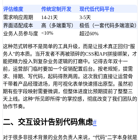
评估维度
传统定制开发
现代低代码平台
需求响应周期
14-21天
3-5天
界面适配成本
高（多端重写）
极低（一套代码多端渲染）
<10%
业务人员参与度
超过60%
这种范式转移不是简单的工具升级，而是让技术真正回归“服
务人”的本质。当开发者不再被琐碎的CSS和API拼接绑架，才
能把精力投入到复杂业务逻辑的打磨中。记得去年双十一
前，运营部门临时要加一个促销配置后台。按老规矩，提需
求、排期、写代码，起码得熬两周。这次我们直接让运营骨
干带着产品经理进场，用可视化表单快速搭出原型。虽然初
期有些字段映射需要微调，但整体进度比预期提前了整整三
天上线。这种“所见即所得”的掌控感，彻底改变了我们团队的
协作节奏。
二、交互设计告别代码焦虑
#
对于很多非技术背景的业务负责人来说，“代码”二字本身就是