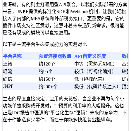
业深耕，有的则主打通用型API聚合。以我们实际部署的方案
来看，
JNPF
提供的标准化SDK和Webhook机制，让我们轻松
接入了内部的MES系统和外部税务接口。更重要的是，它的
插件市场支持社区贡献，这意味着未来遇到新需求，很可能
已经有现成的模块可以直接复用。
以下是主流平台生态集成能力的实测对比：
平台名称
预置连接器数量
API自定义难度
数据
泛微
约120个
中等（需熟悉XML）
基础
轻流
约95个
较低（可视化编排）
较强
织信
约150个
低（拖拽配置）
优秀
JNPF
约200+个
极低（代码片段注入）
顶尖
生态的厚度直接决定了应用的天花板。当企业不再为每个小
功能单独采购或开发时，IT预算的利用率将大幅提升。这也
正是IDC报告中强调的“平台化生存”逻辑：未来的竞争力，不
在于你能造多少零件，而在于你能多快组装出整辆车。