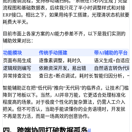
批的报销流程，支持移动端扫码。”系统在15秒内生成了完整
流程图和基础数据表，后续我只花了半小时调整样式和对接
ERP接口。相比之下，如果用纯手工搭建，光理清状态机就要
耗费大半天。
目前市面上各家方案的AI能力参差不齐，以下是我们实测的
辅助效果对比：
功能模块
传统手动搭建
带AI辅助的平台
页面布局生成
逐像素调整，耗时久
语义生成+自适应
逻辑规则编写
依赖资深开发，易出错
自然语言转伪代码
异常排查定位
查日志+断点调试，耗时长
智能归因分析，一
智能辅助正在把“低代码”推向“无代码”的临界点，让技术门槛
降到了地板以下。当然，AI并非万能，它更适合处理标准化
程度高的场景。对于极度个性化的复杂算法，仍需人工介入
把关。但不可否认，当助手能读懂你的业务语境时，开发就
不再是苦力活，而是一场高效的创意协作。
四、跨端协同打破数据孤岛
#