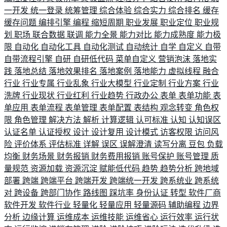
一开发
统一登录
统筹管理
综合体验
综合实力
综合排名
缓存
缓存问题
编排引擎
编程
缩短周期
职业发展
职业定位
职业规
划
职场
联合数据
联调
能力全景
能力对比
能力成熟度
能力极
限
自动化
自动化工具
自动化测试
自动统计
自学
自定义
自带
自带流程引擎
自研
自研低代码
菜单自定义
营销泡沫
落地实
践
落地总结
落地效果排名
落地案例
落地能力
虚拟线程
融合
行业
行业专属
行业乱象
行业大模型
行业定制
行业方案
行业
洗牌
行业现状
行业红利
行业趋势
行政办公
表单
表单功能
表
单应用
表单流程
表单管理
表单配置
表结构
观念转变
角色权
限
角色管理
解决方法
解析
计算逻辑
认可标准
认知
认知误区
认证名单
认证授权
设计
设计复用
设计模式
访客权限
访问风
险
评价体系
评估标准
详解
误区
误解澄清
读写分离
豆包
负载
均衡
财务场景
财务报销
财务费用报销
账号保护
账号管理
质
量规范
资源加载
资源沉淀
赋能低代码
趋势
趋势分析
跨地域
部署
跨端
跨端平台
跨端开发
跨端统一开发
跨系统业
跨系统
对
跨设备
跨部门协作
路线图
踩坑率
身份认证
转型
软件厂商
软件开发
软件行业
轻量化
轻量应用
轻量源码
辅助编程
边界
分析
边缘计算
运维成本
运维技能
运维省心
运行效率
运行状