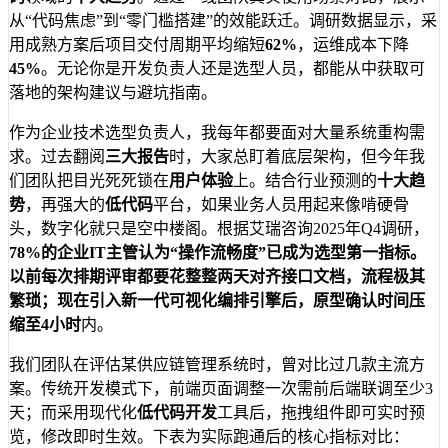
从“代码焦虑”到“零门槛搭建”的效能跃迁。调研数据显示，采
用成熟方案后项目交付周期平均缩短
62%
，运维成本下降
45%
。无论你是开发负责人还是选型人员，都能从中获取可
落地的架构建议与避坑指南。
作为企业技术选型负责人，我每年都要面对大量系统重构需
求。过去翻阅
三大报告
时，大家总盯着底层架构，但今年我
们团队把目光死死锁在
用户体验
上。结合行业预测的
十大趋
势
，再强大的
低代码
平台，如果业务人员用起来像啃硬骨
头，数字化就只是空中楼阁。根据艾瑞咨询2025年Q4调研，
78%
的企业IT主管认为“操作流畅度”已成为选型第一指标。
以前每次排期评审都要花整整两天对齐接口文档，流程极其
繁琐；现在引入新一代可视化编排引擎后，原型确认时间压
缩至
4小时
内。
我们团队在评估某供应链管理系统时，曾对比过几款主流方
案。传统开发模式下，前端页面调整一次需前后端联调至少3
天；而采用现代化
低代码开发
工具后，拖拽组件即可实时预
览，修改即时生效。下表为实际跑通后的核心指标对比：