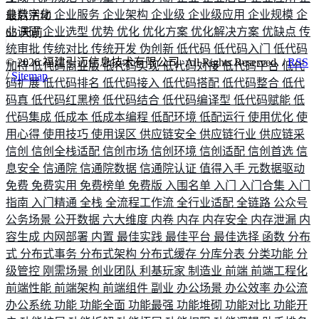
业数字化
企业服务
企业架构
企业级
企业级应用
企业规模
企
最后活动
业调研
企业选型
优势
优化
优化方案
优化解决方案
优缺点
传
65
天前
统审批
传统对比
传统开发
伪创新
低代码
低代码入门
低代码
©
2026
福建引迈信息技术有限公司. All Rights Reserved. /
RSS
加持
低代码商业版
低代码实现
低代码对接
低代码平台
低代
/
Sitemap
码扩展
低代码排名
低代码接入
低代码搭配
低代码整合
低代
码真
低代码红黑榜
低代码结合
低代码编译型
低代码赋能
低
代码集成
低成本
低成本编程
低配环境
低配运行
使用优化
使
用心得
使用技巧
使用误区
供应链安全
供应链行业
供应链采
信创
信创全栈适配
信创市场
信创环境
信创适配
信创首选
信
息安全
信通院
信通院数据
信通院认证
值得入手
元数据驱动
免费
免费实用
免费榜单
免费版
入围名单
入门
入门合集
入门
指南
入门精通
全栈
全流程工作流
全行业适配
全链路
公众号
公务场景
公开数据
六大维度
内卷
内存
内存安全
内存泄漏
内
容生成
内网部署
内置
最佳实践
最佳平台
最佳选择
函数
分布
式
分布式事务
分布式架构
分布式缓存
分库分表
分类功能
分
级管控
刚需场景
创业团队
利基玩家
制造业
前端
前端工程化
前端性能
前端架构
前端组件
副业
办公场景
办公效率
办公流
办公系统
功能
功能全面
功能最强
功能堆砌
功能对比
功能开