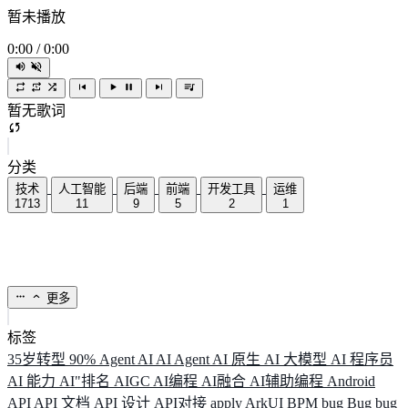
暂未播放
0:00
/
0:00
暂无歌词
分类
技术
人工智能
后端
前端
开发工具
运维
1713
11
9
5
2
1
更多
标签
35岁转型
90%
Agent
AI
AI Agent
AI 原生
AI 大模型
AI 程序员
AI 能力
AI"排名
AIGC
AI编程
AI融合
AI辅助编程
Android
API
API 文档
API 设计
API对接
apply
ArkUI
BPM
bug
Bug
bug