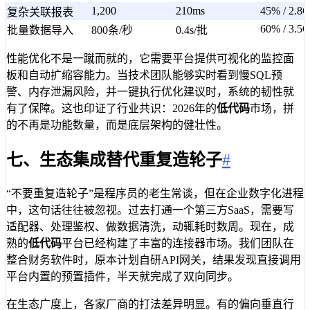
1,200
210ms
45% / 2.8
复杂关联报表
60% / 3.5
批量数据导入
800条/秒
0.4s/批
性能优化不是一蹴而就的，它需要平台提供可视化的监控面
板和自动扩缩容能力。当技术团队能够实时看到慢SQL预
警、内存泄漏风险，并一键执行优化建议时，系统的韧性就
有了保障。这也印证了行业共识：2026年的
低代码
市场，拼
的不再是功能数量，而是底层架构的健壮性。
七、生态集成替代重复造轮子
#
“不要重复造轮子”是程序员的老生常谈，但在企业数字化进程
中，这句话往往被忽视。过去打通一个第三方SaaS，需要写
适配器、处理鉴权、做数据清洗，动辄耗时数周。现在，成
熟的
低代码
平台已经构建了丰富的连接器市场。我们团队在
整合财务软件时，原本计划自研API网关，结果发现直接调用
平台内置的预置插件，半天就完成了双向同步。
在生态广度上，各家厂商的打法差异明显。有的偏向垂直行