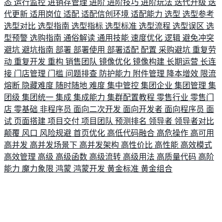
态
运行监控
进销存管理
进阶
进阶技巧
进阶玩法
迭代升级
迭
代更新
适用岗位
适配
适配信创环境
适配能力
选型
选型参考
选型对比
选型指南
选型指标
选型标准
选型流程
选型误区
选
型预警
选购指南
通俗解读
通用技能
速度优化
逻辑
避免冲突
避坑
避坑指南
部署
部署使用
部署适配
配置
采购避坑
重复劳
动
重复开发
重构
销售团队
镜像优化
镜像构建
长期运营
长连
接
门店管理
门槛
问题排查
防护能力
附件管理
降本增效
限流
熔断
隐藏难度
随时随地
难度
集中管控
集团企业
集团管理
集
团级
集团统一
集成
集成能力
集群配置教程
零售行业
零售门
店
零基础
非程序员
面向二次开发
面向开发者
面向程序员
面
试
页面搭建
项目交付
项目团队
预测排名
领导者
领导者对比
颠覆
风口
风险规避
首页优化
高低代码融合
高危操作
高可用
高并发
高并发场景下
高并发架构
高性价比
高性能
高效模式
高效管理
高级
高级函数
高级流转
高级用法
高质量代码
高阶
能力
魔力象限
鸿蒙
鸿蒙开发
黄金标准
黄金组合