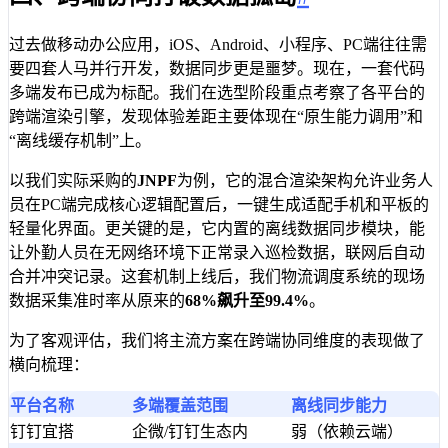
过去做移动办公应用，iOS、Android、小程序、PC端往往需
要四套人马并行开发，数据同步更是噩梦。现在，一套代码
多端发布已成为标配。我们在选型阶段重点考察了各平台的
跨端渲染引擎，发现体验差距主要体现在“原生能力调用”和
“离线缓存机制”上。
以我们实际采购的
JNPF
为例，它的混合渲染架构允许业务人
员在PC端完成核心逻辑配置后，一键生成适配手机和平板的
轻量化界面。更关键的是，它内置的离线数据同步模块，能
让外勤人员在无网络环境下正常录入巡检数据，联网后自动
合并冲突记录。这套机制上线后，我们物流调度系统的现场
数据采集准时率从原来的
68%
飙升至
99.4%
。
为了客观评估，我们将主流方案在跨端协同维度的表现做了
横向梳理：
平台名称
多端覆盖范围
离线同步能力
钉钉宜搭
企微/钉钉生态内
弱（依赖云端）