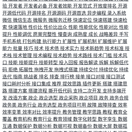
验
开发者
开发者必备
开发者效能
开发范式
开放度排名
开源
开源低代码
开源排名
开源源码
开源首选
异步编程
录入系统
微信
微信生态
微服务
微服务迁移
快速定位
快速搭建
快速检
索
快速落地
性价比
性价比出众
性能
性能优化
性能对比
性能
提升
性能调优
愿景完整性
慢查询
成熟度
成长
战略差异
手写
手机系统
打包构建
执行能力
扩展性
扩展机制
扩展维护
扩展
能力
批量
技巧
技术
技术债
技术实力
技术新趋势
技术标准
技
术栈
技术管理
技术编程
技术趋势
技术路线
技术门槛
技术风
口
技能
技能提升
技能转型
投入回报
报告解读
拆解
拆解低代
码
拒绝
拓展性
拖拽开发
拖拽式搭建
持续交付
持续优化
持续
迭代
指南
挑战者
排名
排查
排行榜
接单
接口对接
接口测试
接口耗时分析
接口集成
推荐
提效思路
插件更新
搭建
搭建思
路
搭建方案
搭建流程
撕开低代码
支持二次开发
支持多端开
发
改造方案
政企
政企选型
政企采购
政企项目
政务
政务合规
政务类
政务行业
政务选型
政务项目可用
故障
故障排查
效率
效率变革
效率对比
效率提升
教务管理
教学思路
教程
教育全
覆盖
教育机构
教育行业
教育领域
数字化转型
数字孪生
数据
互通
数据保护
数据分析
数据可视
数据备份
数据大屏
数据孤