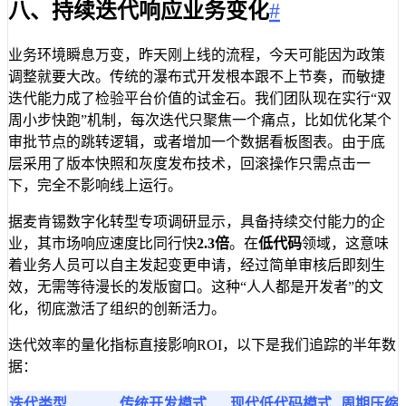
八、持续迭代响应业务变化
#
业务环境瞬息万变，昨天刚上线的流程，今天可能因为政策
调整就要大改。传统的瀑布式开发根本跟不上节奏，而敏捷
迭代能力成了检验平台价值的试金石。我们团队现在实行“双
周小步快跑”机制，每次迭代只聚焦一个痛点，比如优化某个
审批节点的跳转逻辑，或者增加一个数据看板图表。由于底
层采用了版本快照和灰度发布技术，回滚操作只需点击一
下，完全不影响线上运行。
据麦肯锡数字化转型专项调研显示，具备持续交付能力的企
业，其市场响应速度比同行快
2.3倍
。在
低代码
领域，这意味
着业务人员可以自主发起变更申请，经过简单审核后即刻生
效，无需等待漫长的发版窗口。这种“人人都是开发者”的文
化，彻底激活了组织的创新活力。
迭代效率的量化指标直接影响ROI，以下是我们追踪的半年数
据：
迭代类型
传统开发模式
现代低代码模式
周期压缩