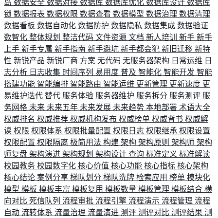
岛
数据安全
数据对接
数据库
数据库优化
数据库设计
数据库
锁
数据报表
数据权限
数据查看
数据模型
数据治理
数据清理
数据看板
数据自动化
数据防护
数据隐私
数据集成
数据验证
数智化
整体规划
整洁代码
文件资源
文档
新人培训
新手
新手
上手
新手专属
新手指南
新手避坑
新手都会犯
新旧迁移
新特
性
新锐产品
新锐厂商
方案
无代码
无服务器架构
日常运维
日
志分析
日志收集
时间序列
易用度
普及
智能化
智能开发
智能
搭建功能
智能编排
智能路由
智能运维
更新管理
更新速度
更
易维护迭代
替代
服务体验
服务器维护
服务拆分
服务测评
服
务网格
未来
未来五年
未来发展
未来趋势
本地部署
术语大全
权威排名
权威推荐
权威机构发布
权威榜单
权威背书
权威解
读
权限
权限体系
权限批量配置
权限日志
权限继承
权限设置
权限配置
权限隔离
极简用法
构建
架构
架构原则
架构师
架构
师复盘
架构演进
架构规划
架构设计
查询
标准定义
标准解读
校园教务
校园数字化
核心价值
核心功能
核心指标
核心架构
核心结论
案例分享
梯队划分
梯队洗牌
检索应用
榜单
模块化
模型
模板
模板丰富
模板复用
模板数量
模板管理
模板结合
横
向对比
死信队列
流程审批
流程引擎
流程演示
流程管理
流程
自动
流转体系
流量治理
流量演进
测评
测评对比
测评结果
测