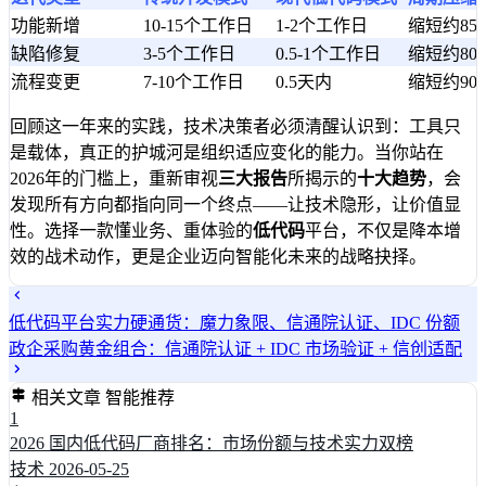
功能新增
10-15个工作日
1-2个工作日
缩短约85
缺陷修复
3-5个工作日
0.5-1个工作日
缩短约80
流程变更
7-10个工作日
0.5天内
缩短约90
回顾这一年来的实践，技术决策者必须清醒认识到：工具只
是载体，真正的护城河是组织适应变化的能力。当你站在
2026年的门槛上，重新审视
三大报告
所揭示的
十大趋势
，会
发现所有方向都指向同一个终点——让技术隐形，让价值显
性。选择一款懂业务、重体验的
低代码
平台，不仅是降本增
效的战术动作，更是企业迈向智能化未来的战略抉择。
低代码平台实力硬通货：魔力象限、信通院认证、IDC 份额
政企采购黄金组合：信通院认证 + IDC 市场验证 + 信创适配
相关文章
智能推荐
1
2026 国内低代码厂商排名：市场份额与技术实力双榜
技术
2026-05-25