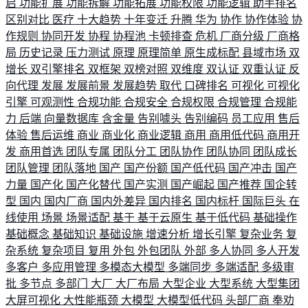
启
功能扩展
功能拆解
功能拓展
功能权限
功能逻辑
助手排名
区别对比
医疗
十大趋势
十年变迁
升腾
华为
协作
协作体验
协
作规则
协同开发
协程
协程池
卡顿排查
危机
厂商分级
厂商格
局
历史记录
压力测试
原理
原理简单
原生成标配
县域市场
双
增长
双引擎排名
双框架
双榜对照
双维度
双认证
双重认证
反
向代理
发展
发展前景
发展趋势
取代
口碑排名
可视化
可视化
引擎
可观测性
合规功能
合规安全
合规权限
合规管理
合规能
力
后端
向量数据库
含金量
告别噱头
告别编码
员工应用
售后
体验
售后运维
商业
商业化
商业逻辑
商用
商用低代码
商用开
发
商用首选
团队专属
团队分工
团队协作
团队协同
团队成长
团队管理
团队落地
国产
国产份额
国产低代码
国产冲击
国产
力量
国产化
国产化替代
国产实测
国产崛起
国产推荐
国企转
型
国内
国内厂商
国内外差异
国内排名
国内标杆
国际巨头
在
线使用
场景
场景适配
基于
基于云原生
基于低代码
基础操作
基础概念
基础知识
基础设施
增速分析
增长引擎
复杂业务
复
杂系统
复杂项目
复用
外包
外包团队
外部
多人协同
多人开发
多客户
多应用管理
多模态大模型
多端同步
多端适配
多级审
批
多节点
多部门
大厂
大厂布局
大型企业
大型系统
大型集团
大屏可视化
大性能瓶颈
大模型
大模型低代码
头部厂商
奉劝