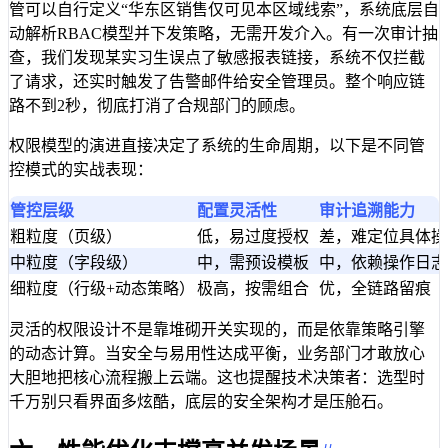
管可以自行定义“华东区销售仅可见本区域线索”，系统底层自
动解析RBAC模型并下发策略，无需开发介入。有一次审计抽
查，我们发现某实习生误点了敏感报表链接，系统不仅拦截
了请求，还实时触发了告警邮件给安全管理员。整个响应链
路不到2秒，彻底打消了合规部门的顾虑。
权限模型的演进直接决定了系统的生命周期，以下是不同管
控模式的实战表现：
管控层级
配置灵活性
审计追溯能力
粗粒度（页级）
低，易过度授权
差，难定位具体操
中粒度（字段级）
中，需预设模板
中，依赖操作日志
细粒度（行级+动态策略）
极高，按需组合
优，全链路留痕
灵活的权限设计不是靠堆砌开关实现的，而是依靠策略引擎
的动态计算。当安全与易用性达成平衡，业务部门才敢放心
大胆地把核心流程搬上云端。这也提醒技术决策者：选型时
千万别只看界面多炫酷，底层的安全架构才是压舱石。