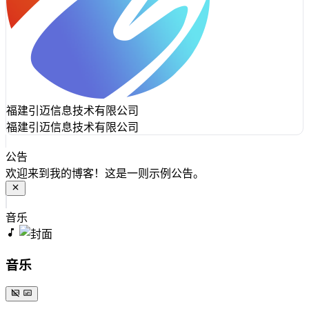
福建引迈信息技术有限公司
福建引迈信息技术有限公司
公告
欢迎来到我的博客！这是一则示例公告。
音乐
音乐