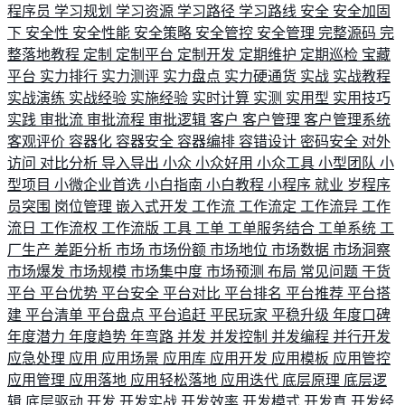
程序员
学习规划
学习资源
学习路径
学习路线
安全
安全加固
下
安全性
安全性能
安全策略
安全管控
安全管理
完整源码
完
整落地教程
定制
定制平台
定制开发
定期维护
定期巡检
宝藏
平台
实力排行
实力测评
实力盘点
实力硬通货
实战
实战教程
实战演练
实战经验
实施经验
实时计算
实测
实用型
实用技巧
实践
审批流
审批流程
审批逻辑
客户
客户管理
客户管理系统
客观评价
容器化
容器安全
容器编排
容错设计
密码安全
对外
访问
对比分析
导入导出
小众
小众好用
小众工具
小型团队
小
型项目
小微企业首选
小白指南
小白教程
小程序
就业
岁程序
员突围
岗位管理
嵌入式开发
工作流
工作流定
工作流异
工作
流日
工作流权
工作流版
工具
工单
工单服务结合
工单系统
工
厂生产
差距分析
市场
市场份额
市场地位
市场数据
市场洞察
市场爆发
市场规模
市场集中度
市场预测
布局
常见问题
干货
平台
平台优势
平台安全
平台对比
平台排名
平台推荐
平台搭
建
平台清单
平台盘点
平台追赶
平民玩家
平稳升级
年度口碑
年度潜力
年度趋势
年弯路
并发
并发控制
并发编程
并行开发
应急处理
应用
应用场景
应用库
应用开发
应用模板
应用管控
应用管理
应用落地
应用轻松落地
应用迭代
底层原理
底层逻
辑
底层驱动
开发
开发实战
开发效率
开发模式
开发真
开发经