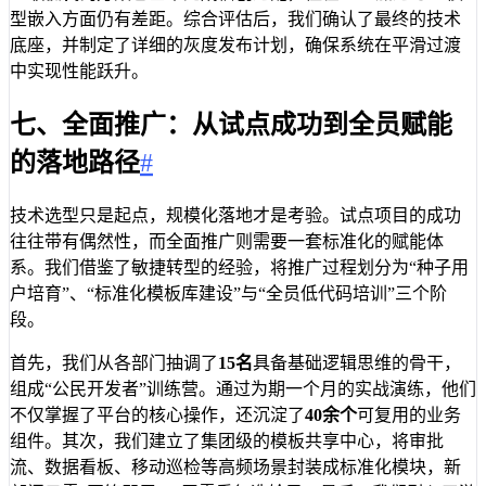
型嵌入方面仍有差距。综合评估后，我们确认了最终的技术
底座，并制定了详细的灰度发布计划，确保系统在平滑过渡
中实现性能跃升。
七、全面推广：从试点成功到全员赋能
的落地路径
#
技术选型只是起点，规模化落地才是考验。试点项目的成功
往往带有偶然性，而全面推广则需要一套标准化的赋能体
系。我们借鉴了敏捷转型的经验，将推广过程划分为“种子用
户培育”、“标准化模板库建设”与“全员低代码培训”三个阶
段。
首先，我们从各部门抽调了
15名
具备基础逻辑思维的骨干，
组成“公民开发者”训练营。通过为期一个月的实战演练，他们
不仅掌握了平台的核心操作，还沉淀了
40余个
可复用的业务
组件。其次，我们建立了集团级的模板共享中心，将审批
流、数据看板、移动巡检等高频场景封装成标准化模块，新