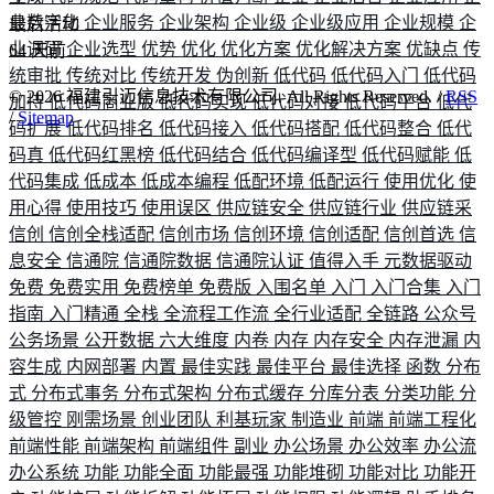
业数字化
企业服务
企业架构
企业级
企业级应用
企业规模
企
最后活动
业调研
企业选型
优势
优化
优化方案
优化解决方案
优缺点
传
64
天前
统审批
传统对比
传统开发
伪创新
低代码
低代码入门
低代码
©
2026
福建引迈信息技术有限公司. All Rights Reserved. /
RSS
加持
低代码商业版
低代码实现
低代码对接
低代码平台
低代
/
Sitemap
码扩展
低代码排名
低代码接入
低代码搭配
低代码整合
低代
码真
低代码红黑榜
低代码结合
低代码编译型
低代码赋能
低
代码集成
低成本
低成本编程
低配环境
低配运行
使用优化
使
用心得
使用技巧
使用误区
供应链安全
供应链行业
供应链采
信创
信创全栈适配
信创市场
信创环境
信创适配
信创首选
信
息安全
信通院
信通院数据
信通院认证
值得入手
元数据驱动
免费
免费实用
免费榜单
免费版
入围名单
入门
入门合集
入门
指南
入门精通
全栈
全流程工作流
全行业适配
全链路
公众号
公务场景
公开数据
六大维度
内卷
内存
内存安全
内存泄漏
内
容生成
内网部署
内置
最佳实践
最佳平台
最佳选择
函数
分布
式
分布式事务
分布式架构
分布式缓存
分库分表
分类功能
分
级管控
刚需场景
创业团队
利基玩家
制造业
前端
前端工程化
前端性能
前端架构
前端组件
副业
办公场景
办公效率
办公流
办公系统
功能
功能全面
功能最强
功能堆砌
功能对比
功能开