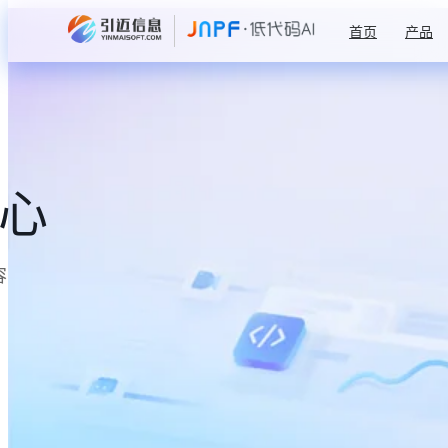
首页
产品
中心
容