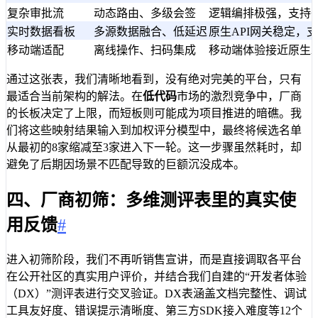
复杂审批流
动态路由、多级会签
逻辑编排极强，支持
实时数据看板
多源数据融合、低延迟
原生API网关稳定，
移动端适配
离线操作、扫码集成
移动端体验接近原生A
通过这张表，我们清晰地看到，没有绝对完美的平台，只有
最适合当前架构的解法。在
低代码
市场的激烈竞争中，厂商
的长板决定了上限，而短板则可能成为项目推进的暗礁。我
们将这些映射结果输入到加权评分模型中，最终将候选名单
从最初的8家缩减至3家进入下一轮。这一步骤虽然耗时，却
避免了后期因场景不匹配导致的巨额沉没成本。
四、厂商初筛：多维测评表里的真实使
用反馈
#
进入初筛阶段，我们不再听销售宣讲，而是直接调取各平台
在公开社区的真实用户评价，并结合我们自建的“开发者体验
（DX）”测评表进行交叉验证。DX表涵盖文档完整性、调试
工具友好度、错误提示清晰度、第三方SDK接入难度等12个