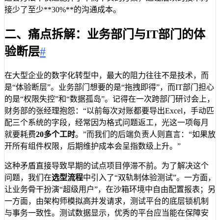
接少了至少**30%**的沟通成本。
二、痛点拆解：业务部门与IT部门的体
验断层
#
在大型企业的数字化转型中，最大的阻力往往不是技术，而
是“体验断层”。业务部门想要的是“拖拽即得”，而IT部门担心
的是“权限失控”和“数据孤岛”。记得在一次跨部门研讨会上，
财务部的张经理抱怨：“以前每次对账都要导出Excel，手动匹
配三个系统的字段，经常因为格式问题返工，光这一项每月
就要耗费
20多个工时
。”而我们的后端负责人则直言：“如果放
开所有组件权限，后期维护成本会呈指数级上升。”
这种矛盾直接导致早期的试点项目停滞不前。为了解决这个
问题，我们在
选型流程
中引入了“双轨制体验测试”。一方面，
让业务骨干扮演“超级用户”，在沙箱环境中自由配置报表；另
一方面，由架构师模拟高并发请求，测试平台的底层锁机制
与事务一致性。测试数据显示，优秀的平台应当能在保障安