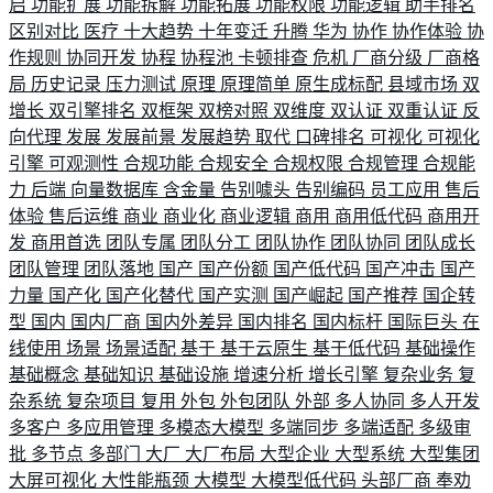
启
功能扩展
功能拆解
功能拓展
功能权限
功能逻辑
助手排名
区别对比
医疗
十大趋势
十年变迁
升腾
华为
协作
协作体验
协
作规则
协同开发
协程
协程池
卡顿排查
危机
厂商分级
厂商格
局
历史记录
压力测试
原理
原理简单
原生成标配
县域市场
双
增长
双引擎排名
双框架
双榜对照
双维度
双认证
双重认证
反
向代理
发展
发展前景
发展趋势
取代
口碑排名
可视化
可视化
引擎
可观测性
合规功能
合规安全
合规权限
合规管理
合规能
力
后端
向量数据库
含金量
告别噱头
告别编码
员工应用
售后
体验
售后运维
商业
商业化
商业逻辑
商用
商用低代码
商用开
发
商用首选
团队专属
团队分工
团队协作
团队协同
团队成长
团队管理
团队落地
国产
国产份额
国产低代码
国产冲击
国产
力量
国产化
国产化替代
国产实测
国产崛起
国产推荐
国企转
型
国内
国内厂商
国内外差异
国内排名
国内标杆
国际巨头
在
线使用
场景
场景适配
基于
基于云原生
基于低代码
基础操作
基础概念
基础知识
基础设施
增速分析
增长引擎
复杂业务
复
杂系统
复杂项目
复用
外包
外包团队
外部
多人协同
多人开发
多客户
多应用管理
多模态大模型
多端同步
多端适配
多级审
批
多节点
多部门
大厂
大厂布局
大型企业
大型系统
大型集团
大屏可视化
大性能瓶颈
大模型
大模型低代码
头部厂商
奉劝