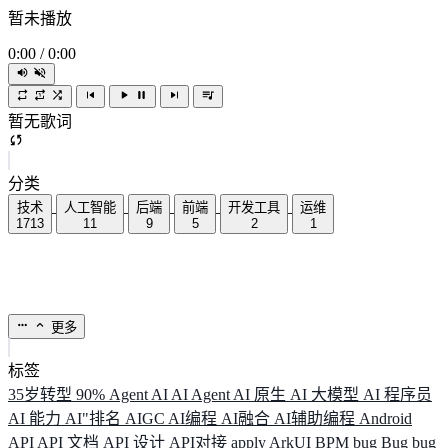
暂未播放
0:00
/
0:00
暂无歌词
分类
技术
人工智能
后端
前端
开发工具
运维
1713
11
9
5
2
1
更多
标签
35岁转型
90%
Agent
AI
AI Agent
AI 原生
AI 大模型
AI 程序员
AI 能力
AI"排名
AIGC
AI编程
AI融合
AI辅助编程
Android
API
API 文档
API 设计
API对接
apply
ArkUI
BPM
bug
Bug
bug