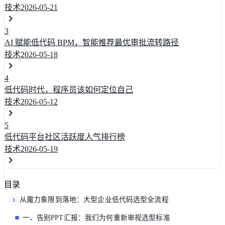
技术
2026-05-21
3
AI 赋能低代码 BPM，智能推荐最优审批流转路径
技术
2026-05-18
4
低代码时代，程序员该如何定位自己
技术
2026-05-12
5
低代码平台社区活跃度人气排行榜
技术
2026-05-19
目录
从魔力象限到落地：大型企业低代码选型全流程
1
一、告别PPT汇报：我们为何重新审视选型标准