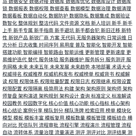
岛
数据安全
数据对接
数据库
数据库优化
数据库设计
数据库
锁
数据报表
数据权限
数据查看
数据模型
数据治理
数据清理
数据看板
数据自动化
数据防护
数据隐私
数据集成
数据验证
数智化
整体规划
整洁代码
文件资源
文档
新人培训
新手
新手
上手
新手专属
新手指南
新手避坑
新手都会犯
新旧迁移
新特
性
新锐产品
新锐厂商
方案
无代码
无服务器架构
日常运维
日
志分析
日志收集
时间序列
易用度
普及
智能化
智能开发
智能
搭建功能
智能编排
智能路由
智能运维
更新管理
更新速度
更
易维护迭代
替代
服务体验
服务器维护
服务拆分
服务测评
服
务网格
未来
未来五年
未来发展
未来趋势
本地部署
术语大全
权威排名
权威推荐
权威机构发布
权威榜单
权威背书
权威解
读
权限
权限体系
权限批量配置
权限日志
权限继承
权限设置
权限配置
权限隔离
极简用法
构建
架构
架构原则
架构师
架构
师复盘
架构演进
架构规划
架构设计
查询
标准定义
标准解读
校园教务
校园数字化
核心价值
核心功能
核心指标
核心架构
核心结论
案例分享
梯队划分
梯队洗牌
检索应用
榜单
模块化
模型
模板
模板丰富
模板复用
模板数量
模板管理
模板结合
横
向对比
死信队列
流程审批
流程引擎
流程演示
流程管理
流程
自动
流转体系
流量治理
流量演进
测评
测评对比
测评结果
测