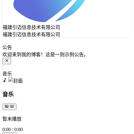
福建引迈信息技术有限公司
福建引迈信息技术有限公司
公告
欢迎来到我的博客！这是一则示例公告。
音乐
音乐
暂未播放
0:00
/
0:00