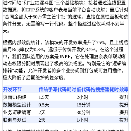
进时间轴”和“业绩漏斗图”三个基础模块；接着通过连线配置
数据源，将ERP系统的客户表与当前平台自动映射；最后针对
“合同金额大于50万需主管审批”的逻辑，直接在属性面板勾选
条件分支，无需编写一行代码。整个搭建过程仅耗时不到半
天。
根据内部效能统计，该模块的开发效率提升了75%，且上线后
首月Bug率仅为0.8%，远低于传统开发的3.5%。在这个过程
中，我们团队选用的方案是
JNPF
，它在处理复杂表单联动和
动态权限分配时展现出了极高的流畅度。特别是它的“逻辑编
排器”功能，允许开发者将多个业务规则打包成可复用插件，
极大降低了后期维护的复杂度。
开发环节
传统手写代码耗时
低代码拖拽搭建耗时
效率
页面UI构建
1.5天
2小时
提升9
数据模型设计
0.5天
15分钟
提升9
业务逻辑编写
2天
30分钟
提升9
联调与测试
2天
1小时
提升9