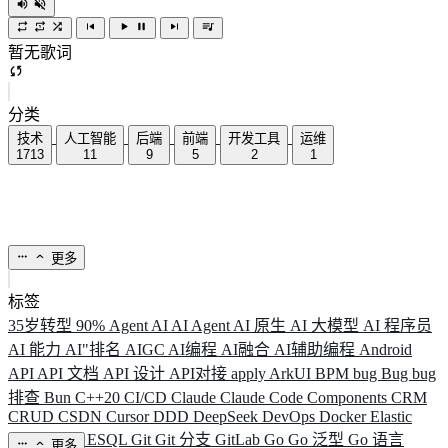
暂无歌词
分类
技术
人工智能
后端
前端
开发工具
运维
1713
11
9
5
2
1
更多
标签
35岁转型
90%
Agent
AI
AI Agent
AI 原生
AI 大模型
AI 程序员
AI 能力
AI"排名
AIGC
AI编程
AI融合
AI辅助编程
Android
API
API 文档
API 设计
API对接
apply
ArkUI
BPM
bug
Bug
bug
排查
Bun
C++20
CI/CD
Claude
Claude Code
Components
CRM
CRUD
CSDN
Cursor
DDD
DeepSeek
DevOps
Docker
Elastic
ELK
Elysia
ESQL
Git
Git 分支
GitLab
Go
Go 泛型
Go 语言
更多