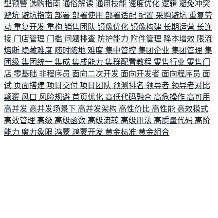
型预警
选购指南
通俗解读
通用技能
速度优化
逻辑
避免冲突
避坑
避坑指南
部署
部署使用
部署适配
配置
采购避坑
重复劳
动
重复开发
重构
销售团队
镜像优化
镜像构建
长期运营
长连
接
门店管理
门槛
问题排查
防护能力
附件管理
降本增效
限流
熔断
隐藏难度
随时随地
难度
集中管控
集团企业
集团管理
集
团级
集团统一
集成
集成能力
集群配置教程
零售行业
零售门
店
零基础
非程序员
面向二次开发
面向开发者
面向程序员
面
试
页面搭建
项目交付
项目团队
预测排名
领导者
领导者对比
颠覆
风口
风险规避
首页优化
高低代码融合
高危操作
高可用
高并发
高并发场景下
高并发架构
高性价比
高性能
高效模式
高效管理
高级
高级函数
高级流转
高级用法
高质量代码
高阶
能力
魔力象限
鸿蒙
鸿蒙开发
黄金标准
黄金组合