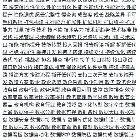
索
快速落地
性价比
性价比出众
性能
性能优化
性能对比
性能
提升
性能调优
愿景完整性
慢查询
成熟度
成长
战略差异
手写
手机系统
打包构建
执行能力
扩展性
扩展机制
扩展维护
扩展
能力
批量
技巧
技术
技术债
技术实力
技术新趋势
技术标准
技
术栈
技术管理
技术编程
技术趋势
技术路线
技术门槛
技术风
口
技能
技能提升
技能转型
投入回报
报告解读
拆解
拆解低代
码
拒绝
拓展性
拖拽开发
拖拽式搭建
持续交付
持续优化
持续
迭代
指南
挑战者
排名
排查
排行榜
接单
接口对接
接口测试
接口耗时分析
接口集成
推荐
提效思路
插件更新
搭建
搭建思
路
搭建方案
搭建流程
撕开低代码
支持二次开发
支持多端开
发
改造方案
政企
政企选型
政企采购
政企项目
政务
政务合规
政务类
政务行业
政务选型
政务项目可用
故障
故障排查
效率
效率变革
效率对比
效率提升
教务管理
教学思路
教程
教育全
覆盖
教育机构
教育行业
教育领域
数字化转型
数字孪生
数据
互通
数据保护
数据分析
数据可视
数据备份
数据大屏
数据孤
岛
数据安全
数据对接
数据库
数据库优化
数据库设计
数据库
锁
数据报表
数据权限
数据查看
数据模型
数据治理
数据清理
数据看板
数据自动化
数据防护
数据隐私
数据集成
数据验证