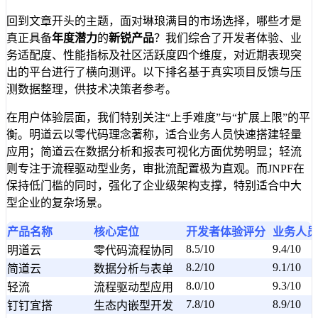
回到文章开头的主题，面对琳琅满目的市场选择，哪些才是
真正具备
年度潜力
的
新锐产品
？我们综合了开发者体验、业
务适配度、性能指标及社区活跃度四个维度，对近期表现突
出的平台进行了横向测评。以下排名基于真实项目反馈与压
测数据整理，供技术决策者参考。
在用户体验层面，我们特别关注“上手难度”与“扩展上限”的平
衡。明道云以零代码理念著称，适合业务人员快速搭建轻量
应用；简道云在数据分析和报表可视化方面优势明显；轻流
则专注于流程驱动型业务，审批流配置极为直观。而JNPF在
保持低门槛的同时，强化了企业级架构支撑，特别适合中大
型企业的复杂场景。
产品名称
核心定位
开发者体验评分
业务人员
8.5/10
9.4/10
明道云
零代码流程协同
8.2/10
9.1/10
简道云
数据分析与表单
8.0/10
9.3/10
轻流
流程驱动型应用
7.8/10
8.9/10
钉钉宜搭
生态内嵌型开发