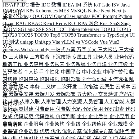
H5/APP
IDC 报告
IDC 数据
IDEA
IM 系统
IoT
Istio
ISV
Java
JNPF
JVM
K8s
Kubernetes
MES
MySQL
Naive
Next
Next.js
站点统计
Nginx
Node.js
OA
OOM
OpenClaw
pandas
POC
Prompt
Python
Qwen
RAG
RBAC
React
Redis
ROI
RPA 融合
Rust
SaaS
Saga
文章
SBOM
SGLang
SSE
SSO
TCC
Token
tokenizer
TOP10
TOP15
1741
TOP20
TOP25
TOP30
Top5
TOP50
Transformer
ts
TypeScript
UI
UI 测试
uniapp
UniApp
Vite
vLLM
vs
VSCode
Vue
Vue3
分类
vuepress
WebAssembly
一站式方案
万字长文
三大报告
三大指
6
标
三大维度
三方联合
下沉市场
专属工具
业务人员
业务代码
业务工作
业务应用
业务报表
业务系统
业务自建
业务连续
个
标签
1132
人开发者
个人练手
个性化
中国平台
中小企业
中间件替代
临
时切换
临时应急
临时权限
临时部署
为什么你做
主流选择
乱
总字数
象
事件驱动
事务
二叉树
二次开发
二次搭建
云原生
云成本
云
6,609,519
端
云端免安装
云端开发
云端部署
五大能力
交叉验证
产品对
比
人事
人事入职
人事管理
人力资源
人员管理
人工智能
人群
运行时长
解析
从零搭建
付费商用
付费版
代码
代码复用
代码审查
代码
587
天
生成
代码规范
代码重构
价值判断
企业
企业后台
企业应用
企
业数字化
企业服务
企业架构
企业级
企业级应用
企业规模
企
最后活动
业调研
企业选型
优势
优化
优化方案
优化解决方案
优缺点
传
67
天前
统审批
传统对比
传统开发
伪创新
低代码
低代码入门
低代码