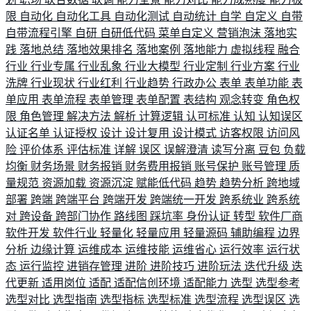
限
自动化
自动化工具
自动化测试
自动统计
自学
自定义
自带
自带流程引擎
自研
自研低代码
菜单自定义
营销泡沫
落地实
践
落地总结
落地效果排名
落地案例
落地能力
虚拟线程
融合
行业
行业专属
行业乱象
行业大模型
行业定制
行业方案
行业
洗牌
行业现状
行业红利
行业趋势
行政办公
表单
表单功能
表
单应用
表单流程
表单管理
表单配置
表结构
观念转变
角色权
限
角色管理
解决方法
解析
计算逻辑
认可标准
认知
认知误区
认证名单
认证授权
设计
设计复用
设计模式
访客权限
访问风
险
评价体系
评估标准
详解
误区
误解澄清
读写分离
豆包
负载
均衡
财务场景
财务报销
财务费用报销
账号保护
账号管理
质
量规范
资源加载
资源沉淀
赋能低代码
趋势
趋势分析
跨地域
部署
跨端
跨端平台
跨端开发
跨端统一开发
跨系统业
跨系统
对
跨设备
跨部门协作
路线图
踩坑率
身份认证
转型
软件厂商
软件开发
软件行业
轻量化
轻量应用
轻量源码
辅助编程
边界
分析
边缘计算
运维成本
运维技能
运维省心
运行效率
运行状
态
运行监控
进销存管理
进阶
进阶技巧
进阶玩法
迭代升级
迭
代更新
适用岗位
适配
适配信创环境
适配能力
选型
选型参考
选型对比
选型指南
选型指标
选型标准
选型流程
选型误区
选