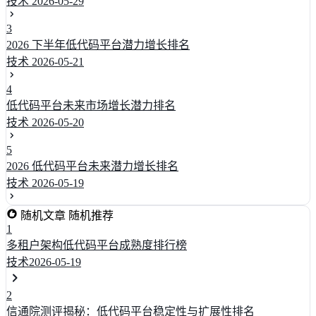
技术
2026-05-29
3
2026 下半年低代码平台潜力增长排名
技术
2026-05-21
4
低代码平台未来市场增长潜力排名
技术
2026-05-20
5
2026 低代码平台未来潜力增长排名
技术
2026-05-19
随机文章
随机推荐
1
多租户架构低代码平台成熟度排行榜
技术
2026-05-19
2
信通院测评揭秘：低代码平台稳定性与扩展性排名