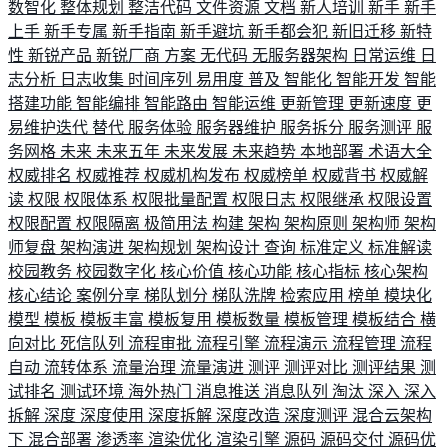
数智化
整体规划
整洁代码
文件资源
文档
新人培训
新手
新手
上手
新手专属
新手指南
新手避坑
新手都会犯
新旧迁移
新特
性
新锐产品
新锐厂商
方案
无代码
无服务器架构
日常运维
日
志分析
日志收集
时间序列
易用度
普及
智能化
智能开发
智能
搭建功能
智能编排
智能路由
智能运维
更新管理
更新速度
更
易维护迭代
替代
服务体验
服务器维护
服务拆分
服务测评
服
务网格
未来
未来五年
未来发展
未来趋势
本地部署
术语大全
权威排名
权威推荐
权威机构发布
权威榜单
权威背书
权威解
读
权限
权限体系
权限批量配置
权限日志
权限继承
权限设置
权限配置
权限隔离
极简用法
构建
架构
架构原则
架构师
架构
师复盘
架构演进
架构规划
架构设计
查询
标准定义
标准解读
校园教务
校园数字化
核心价值
核心功能
核心指标
核心架构
核心结论
案例分享
梯队划分
梯队洗牌
检索应用
榜单
模块化
模型
模板
模板丰富
模板复用
模板数量
模板管理
模板结合
横
向对比
死信队列
流程审批
流程引擎
流程演示
流程管理
流程
自动
流转体系
流量治理
流量演进
测评
测评对比
测评结果
测
试排名
测试环境
海外热门
消息推送
消息队列
淘汰
深入
深入
拆解
深度
深度使用
深度拆解
深度改造
深度测评
混合云架构
下
混合部署
渗透率
渲染优化
渲染引擎
源码
源码交付
源码优