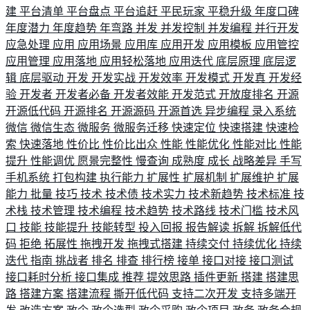
建
平台清单
平台盘点
平台追赶
平民玩家
平稳升级
年度口碑
年度潜力
年度趋势
年弯路
并发
并发控制
并发编程
并行开发
应急处理
应用
应用场景
应用库
应用开发
应用模板
应用管控
应用管理
应用落地
应用轻松落地
应用迭代
底层原理
底层逻
辑
底层驱动
开发
开发实战
开发效率
开发模式
开发真
开发经
验
开发者
开发者必备
开发者效能
开发范式
开放度排名
开源
开源低代码
开源排名
开源源码
开源首选
异步编程
录入系统
微信
微信生态
微服务
微服务迁移
快速定位
快速搭建
快速检
索
快速落地
性价比
性价比出众
性能
性能优化
性能对比
性能
提升
性能调优
愿景完整性
慢查询
成熟度
成长
战略差异
手写
手机系统
打包构建
执行能力
扩展性
扩展机制
扩展维护
扩展
能力
批量
技巧
技术
技术债
技术实力
技术新趋势
技术标准
技
术栈
技术管理
技术编程
技术趋势
技术路线
技术门槛
技术风
口
技能
技能提升
技能转型
投入回报
报告解读
拆解
拆解低代
码
拒绝
拓展性
拖拽开发
拖拽式搭建
持续交付
持续优化
持续
迭代
指南
挑战者
排名
排查
排行榜
接单
接口对接
接口测试
接口耗时分析
接口集成
推荐
提效思路
插件更新
搭建
搭建思
路
搭建方案
搭建流程
撕开低代码
支持二次开发
支持多端开