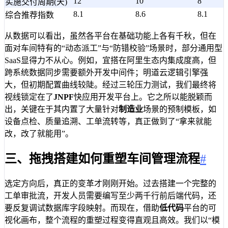
12
10
8
实施交付周期(天)
8.1
8.6
8.1
综合推荐指数
从数据可以看出，虽然各平台在基础功能上各有千秋，但在
面对车间特有的“动态派工”与“防错校验”场景时，部分通用型
SaaS显得力不从心。例如，宜搭在阿里生态内集成度高，但
跨系统数据同步需要额外开发中间件；明道云逻辑引擎强
大，但初期配置曲线较陡。经过三轮压力测试，我们最终将
视线锁定在了
JNPF
快应用开发平台上。它之所以能脱颖而
出，关键在于其内置了大量针对
制造业
场景的预制模板，如
设备点检、质量追溯、工单流转等，真正做到了“拿来就能
改，改了就能用”。
三、拖拽搭建如何重塑车间管理流程
#
选定方向后，真正的变革才刚刚开始。过去搭建一个完整的
工单审批流，开发人员需要编写至少两千行前后端代码，还
要反复调试数据库字段映射。而现在，借助
低代码
平台的可
视化画布，整个流程的重塑过程变得直观且高效。我们以“模