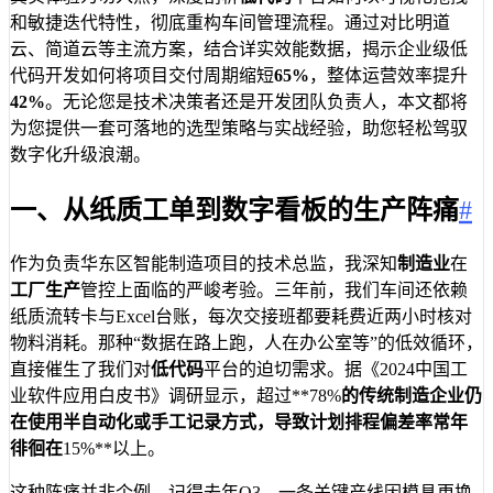
和敏捷迭代特性，彻底重构车间管理流程。通过对比明道
云、简道云等主流方案，结合详实效能数据，揭示企业级低
代码开发如何将项目交付周期缩短
65%
，整体运营效率提升
42%
。无论您是技术决策者还是开发团队负责人，本文都将
为您提供一套可落地的选型策略与实战经验，助您轻松驾驭
数字化升级浪潮。
一、从纸质工单到数字看板的生产阵痛
#
作为负责华东区智能制造项目的技术总监，我深知
制造业
在
工厂生产
管控上面临的严峻考验。三年前，我们车间还依赖
纸质流转卡与Excel台账，每次交接班都要耗费近两小时核对
物料消耗。那种“数据在路上跑，人在办公室等”的低效循环，
直接催生了我们对
低代码
平台的迫切需求。据《2024中国工
业软件应用白皮书》调研显示，超过**78%
的传统制造企业仍
在使用半自动化或手工记录方式，导致计划排程偏差率常年
徘徊在
15%**以上。
这种阵痛并非个例。记得去年Q3，一条关键产线因模具更换