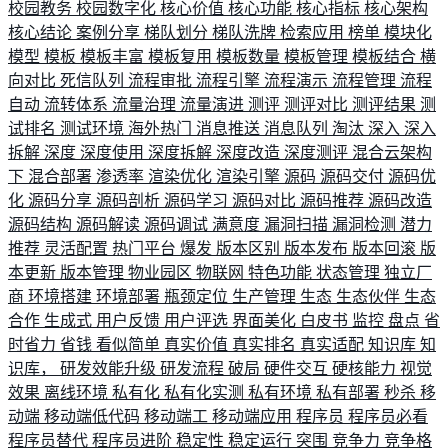
校园教务
校园数字化
核心价值
核心功能
核心指标
核心架构
核心结论
案例分享
梯队划分
梯队洗牌
检索应用
榜单
模块化
模型
模板
模板丰富
模板复用
模板数量
模板管理
模板结合
横
向对比
死信队列
流程审批
流程引擎
流程演示
流程管理
流程
自动
流转体系
流量治理
流量演进
测评
测评对比
测评结果
测
试排名
测试环境
海外热门
消息推送
消息队列
淘汰
深入
深入
拆解
深度
深度使用
深度拆解
深度改造
深度测评
混合云架构
下
混合部署
渗透率
渲染优化
渲染引擎
源码
源码交付
源码优
化
源码分享
源码剖析
源码学习
源码对比
源码推荐
源码改造
源码结构
源码解读
源码调试
满意度
漏洞扫描
漏洞检测
潜力
推荐
灵活配置
热门平台
爆发
版本区别
版本发布
版本回滚
版
本更新
版本管理
物业园区
物联网
特色功能
状态管理
独立厂
商
环境搭建
环境部署
瓶颈定位
生产管理
生态
生态伙伴
生态
合作
生成式
用户反馈
用户评选
界面美化
白皮书
监控
盘点
省
时省力
省钱
看似简单
真实价值
真实排名
真实适配
知识库
知
识库，
研发效能升级
研发流程
破局
硬件交互
硬核能力
视觉
效果
离线环境
私有化
私有化实测
私有环境
私有部署
秒杀
移
动端
移动端低代码
移动端工
移动端应用
程序员
程序员必看
程序员替代
程序员进阶
稳定性
稳定运行
突围
竞争力
竞争格