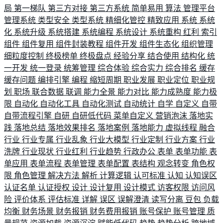
局
第一梯队
第三方对接
第三方系统
简单易用
算法
管理平台
管理系统
类型安全
类型系统
精细化管控
精致应用
系统
系统
化
系统升级
系统搭建
系统编程
系统设计
系统重构
红利
索引
组件
组件复用
组件封装教程
组件开发
组件生态化
组织管理
细粒度控制
终极榜单
终极盘点
经验分享
结合使用
结构化
统
一开发
统一登录
统筹管理
综合体验
综合实力
综合排名
缓存
缓存问题
编排引擎
编程
缩短周期
职业发展
职业定位
职业规
划
职场
联合数据
联调
能力全景
能力对比
能力成熟度
能力极
限
自动化
自动化工具
自动化测试
自动统计
自学
自定义
自带
自带流程引擎
自研
自研低代码
菜单自定义
营销泡沫
落地实
践
落地总结
落地效果排名
落地案例
落地能力
虚拟线程
融合
行业
行业专属
行业乱象
行业大模型
行业定制
行业方案
行业
洗牌
行业现状
行业红利
行业趋势
行政办公
表单
表单功能
表
单应用
表单流程
表单管理
表单配置
表结构
观念转变
角色权
限
角色管理
解决方法
解析
计算逻辑
认可标准
认知
认知误区
认证名单
认证授权
设计
设计复用
设计模式
访客权限
访问风
险
评价体系
评估标准
详解
误区
误解澄清
读写分离
豆包
负载
均衡
财务场景
财务报销
财务费用报销
账号保护
账号管理
质