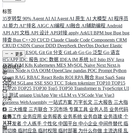
标签
35岁转型
90%
Agent
AI
AI Agent
AI 原生
AI 大模型
AI 程序员
AI 能力
AI"排名
AIGC
AI编程
AI融合
AI辅助编程
Android
API
API 文档
API 设计
API对接
apply
ArkUI
BPM
bug
Bug
bug
排查
Bun
C++20
CI/CD
Claude
Claude Code
Components
CRM
CRUD
CSDN
Cursor
DDD
DeepSeek
DevOps
Docker
Elastic
ELK
Elysia
ESQL
Git
Git 分支
GitLab
Go
Go 泛型
Go 语言
更多
H5/APP
IDC 报告
IDC 数据
IDEA
IM 系统
IoT
Istio
ISV
Java
JNPF
JVM
K8s
Kubernetes
MES
MySQL
Naive
Next
Next.js
站点统计
Nginx
Node.js
OA
OOM
OpenClaw
pandas
POC
Prompt
Python
Qwen
RAG
RBAC
React
Redis
ROI
RPA 融合
Rust
SaaS
Saga
文章
SBOM
SGLang
SSE
SSO
TCC
Token
tokenizer
TOP10
TOP15
1741
TOP20
TOP25
TOP30
Top5
TOP50
Transformer
ts
TypeScript
UI
UI 测试
uniapp
UniApp
Vite
vLLM
vs
VSCode
Vue
Vue3
分类
vuepress
WebAssembly
一站式方案
万字长文
三大报告
三大指
6
标
三大维度
三方联合
下沉市场
专属工具
业务人员
业务代码
业务工作
业务应用
业务报表
业务系统
业务自建
业务连续
个
标签
1132
人开发者
个人练手
个性化
中国平台
中小企业
中间件替代
临
时切换
临时应急
临时权限
临时部署
为什么你做
主流选择
乱