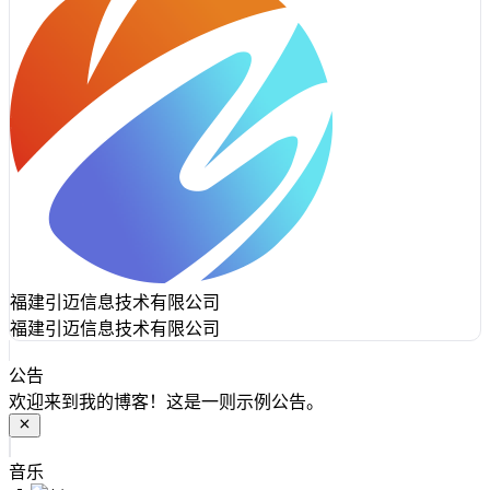
福建引迈信息技术有限公司
福建引迈信息技术有限公司
公告
欢迎来到我的博客！这是一则示例公告。
音乐