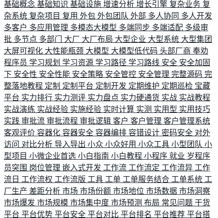
基础概念
基础知识
基础设施
增速分析
增长引擎
复杂业务
复
杂系统
复杂项目
复用
外包
外包团队
外部
多人协同
多人开发
多客户
多应用管理
多模态大模型
多端同步
多端适配
多级审
批
多节点
多部门
大厂
大厂布局
大型企业
大型系统
大型集团
大屏可视化
大性能瓶颈
大模型
大模型低代码
头部厂商
奉劝
程序员
学习规划
学习资源
学习路径
学习路线
安全
安全加固
下
安全性
安全性能
安全策略
安全管控
安全管理
完整源码
完
整落地教程
定制
定制平台
定制开发
定期维护
定期巡检
宝藏
平台
实力排行
实力测评
实力盘点
实力硬通货
实战
实战教程
实战演练
实战经验
实施经验
实时计算
实测
实用型
实用技巧
实践
审批流
审批流程
审批逻辑
客户
客户管理
客户管理系统
客观评价
容器化
容器安全
容器编排
容错设计
密码安全
对外
访问
对比分析
导入导出
小众
小众好用
小众工具
小型团队
小
型项目
小微企业首选
小白指南
小白教程
小程序
就业
岁程序
员突围
岗位管理
嵌入式开发
工作流
工作流定
工作流异
工作
流日
工作流权
工作流版
工具
工单
工单服务结合
工单系统
工
厂生产
差距分析
市场
市场份额
市场地位
市场数据
市场洞察
市场爆发
市场规模
市场集中度
市场预测
布局
常见问题
干货
平台
平台优势
平台安全
平台对比
平台排名
平台推荐
平台搭