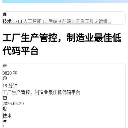
技术
1713
人工智能
11
后端
9
前端
5
开发工具
2
运维
1
工厂生产管控，制造业最佳低
代码平台
3820 字
19 分钟
工厂生产管控，制造业最佳低代码平台
2026-05-29
技术
/