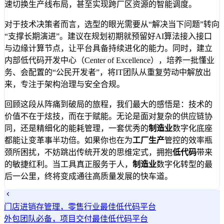
速切换生产线布局，甚至实现跨厂区资源的智能调度。
对于技术决策者而言，选型的眼光需要从“解决当下问题”转向
“支撑长期演进”。建议在规划初期就预留好AI算法接入接口
与边缘计算节点，让平台具备持续进化的能力。同时，建立
内部低代码开发中心（Center of Excellence），培养一批懂业
务、会配置的“公民开发者”，将IT团队从重复劳动中解放出
来，专注于架构治理与安全合规。
回顾这段从阵痛到破局的旅程，我们最大的感悟是：技术的
价值不在于炫技，而在于赋能。无论是面对复杂的供应链协
同，还是精细化的能耗管理，一套优秀的
制造业
数字化底座
都能让变革事半功倍。如果你也在为
工厂生产
管控的效率瓶
颈所困扰，不妨跳出传统开发的思维定式，拥抱
低代码
带来
的敏捷红利。当工具真正服务于人，
制造业
数字化转型的最
后一公里，终将变成通往高质量发展的快车道。
门店进销存管理，零售行业最佳低代码平台
外包团队必备，项目交付最佳低代码平台