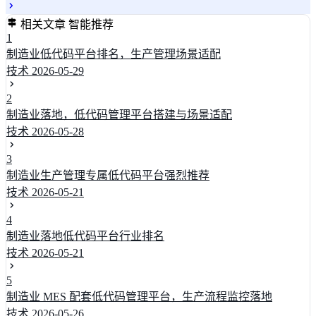
相关文章
智能推荐
1
制造业低代码平台排名，生产管理场景适配
技术
2026-05-29
2
制造业落地，低代码管理平台搭建与场景适配
技术
2026-05-28
3
制造业生产管理专属低代码平台强烈推荐
技术
2026-05-21
4
制造业落地低代码平台行业排名
技术
2026-05-21
5
制造业 MES 配套低代码管理平台，生产流程监控落地
技术
2026-05-26