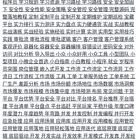
程序员
学习规划
学习资源
学习路径
学习路线
安全
安全加固
下
安全性
安全性能
安全策略
安全管控
安全管理
完整源码
完
整落地教程
定制
定制平台
定制开发
定期维护
定期巡检
宝藏
平台
实力排行
实力测评
实力盘点
实力硬通货
实战
实战教程
实战演练
实战经验
实施经验
实时计算
实测
实用型
实用技巧
实践
审批流
审批流程
审批逻辑
客户
客户管理
客户管理系统
客观评价
容器化
容器安全
容器编排
容错设计
密码安全
对外
访问
对比分析
导入导出
小众
小众好用
小众工具
小型团队
小
型项目
小微企业首选
小白指南
小白教程
小程序
就业
岁程序
员突围
岗位管理
嵌入式开发
工作流
工作流定
工作流异
工作
流日
工作流权
工作流版
工具
工单
工单服务结合
工单系统
工
厂生产
差距分析
市场
市场份额
市场地位
市场数据
市场洞察
市场爆发
市场规模
市场集中度
市场预测
布局
常见问题
干货
平台
平台优势
平台安全
平台对比
平台排名
平台推荐
平台搭
建
平台清单
平台盘点
平台追赶
平民玩家
平稳升级
年度口碑
年度潜力
年度趋势
年弯路
并发
并发控制
并发编程
并行开发
应急处理
应用
应用场景
应用库
应用开发
应用模板
应用管控
应用管理
应用落地
应用轻松落地
应用迭代
底层原理
底层逻
辑
底层驱动
开发
开发实战
开发效率
开发模式
开发真
开发经