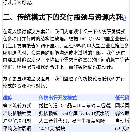
行才成为可能。
二、传统模式下的交付瓶颈与资源内耗
#
在深入探讨解决方案前，我们先客观审视一下传统研发模式
在多项目并行时的结构性缺陷。根据IDC《2024中国企业低代
码应用发展报告》调研显示，超过68%的中大型企业在推进多
应用迭代时，会遭遇跨职能沟通成本激增的问题。我们通过
内部工时追踪发现，平均每个需求有约35%的时间消耗在等待
评审、环境配置和代码合并上，而非实际编码或设计。
为了更直观地呈现差异，我们整理了传统模式与低代码并行
模式的资源流转对比：
维度
传统串行开发模式
低代码
需求流转方式
线性传递（产品→UI→前端→后端）
网状同
环境依赖程度
强依赖统一Git仓库与CI/CD流水线
弱依赖
冲突解决机制
人工合并代码，易产生覆盖风险
自动版
平均交付周期
14-21天/模块
6-9天/