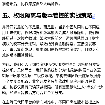
准清晰后，协作摩擦自然大幅降低。
五、权限隔离与版本管控的实战策略
#
并行开发最怕的不是慢，而是乱。当多个团队同时在不同应
用上迭代时，权限越界和版本覆盖会成为致命隐患。我们曾
经历过一次惨痛教训：某次大促前夕，运营团队误改了财务
模块的税率计算逻辑，导致结算页金额异常，直接引发客
诉。事后复盘发现，根本原因是权限颗粒度过粗，且缺乏有
效的版本回溯机制。
为此，我们引入了细粒度RBAC权限模型与Git风格的分支管
控体系。具体而言，我们将系统划分为“基础架构层”“业务逻
辑层”“展示交互层”三级权限域。架构管理员负责底层数据源
与全局变量配置，业务开发者只能修改所属应用的流程节
点，访客仅拥有只读预览权限。所有变更默认进入“待发布”沙
箱，经双人复核后方可合并至主分支。
在主流低代码平台的横向对比中，不同厂商在版本管控上的