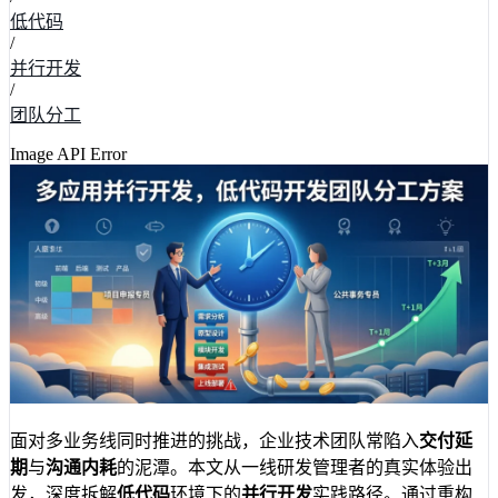
低代码
/
并行开发
/
团队分工
Image API Error
面对多业务线同时推进的挑战，企业技术团队常陷入
交付延
期
与
沟通内耗
的泥潭。本文从一线研发管理者的真实体验出
发，深度拆解
低代码
环境下的
并行开发
实践路径。通过重构