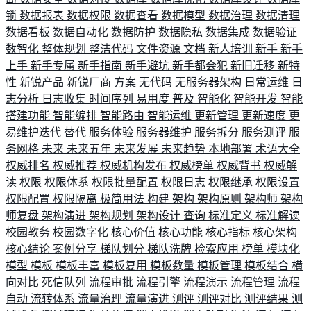
锁
数据报表
数据权限
数据查看
数据模型
数据治理
数据清理
数据看板
数据自动化
数据防护
数据隐私
数据集成
数据验证
数智化
整体规划
整洁代码
文件资源
文档
新人培训
新手
新手
上手
新手专属
新手指南
新手避坑
新手都会犯
新旧迁移
新特
性
新锐产品
新锐厂商
方案
无代码
无服务器架构
日常运维
日
志分析
日志收集
时间序列
易用度
普及
智能化
智能开发
智能
搭建功能
智能编排
智能路由
智能运维
更新管理
更新速度
更
易维护迭代
替代
服务体验
服务器维护
服务拆分
服务测评
服
务网格
未来
未来五年
未来发展
未来趋势
本地部署
术语大全
权威排名
权威推荐
权威机构发布
权威榜单
权威背书
权威解
读
权限
权限体系
权限批量配置
权限日志
权限继承
权限设置
权限配置
权限隔离
极简用法
构建
架构
架构原则
架构师
架构
师复盘
架构演进
架构规划
架构设计
查询
标准定义
标准解读
校园教务
校园数字化
核心价值
核心功能
核心指标
核心架构
核心结论
案例分享
梯队划分
梯队洗牌
检索应用
榜单
模块化
模型
模板
模板丰富
模板复用
模板数量
模板管理
模板结合
横
向对比
死信队列
流程审批
流程引擎
流程演示
流程管理
流程
自动
流转体系
流量治理
流量演进
测评
测评对比
测评结果
测