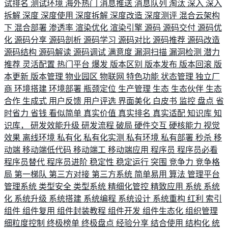
试排名
测试环境
海外热门
消息推送
消息队列
淘汰
深入
深入
拆解
深度
深度使用
深度拆解
深度改造
深度测评
混合云架构
下
混合部署
渗透率
渲染优化
渲染引擎
源码
源码交付
源码优
化
源码分享
源码剖析
源码学习
源码对比
源码推荐
源码改造
源码结构
源码解读
源码调试
满意度
漏洞扫描
漏洞检测
潜力
推荐
灵活配置
热门平台
爆发
版本区别
版本发布
版本回滚
版
本更新
版本管理
物业园区
物联网
特色功能
状态管理
独立厂
商
环境搭建
环境部署
瓶颈定位
生产管理
生态
生态伙伴
生态
合作
生成式
用户反馈
用户评选
界面美化
白皮书
监控
盘点
省
时省力
省钱
看似简单
真实价值
真实排名
真实适配
知识库
知
识库，
研发效能升级
研发流程
破局
硬件交互
硬核能力
视觉
效果
离线环境
私有化
私有化实测
私有环境
私有部署
秒杀
移
动端
移动端低代码
移动端工
移动端应用
程序员
程序员必看
程序员替代
程序员进阶
稳定性
稳定运行
突围
竞争力
竞争格
局
第一梯队
第三方对接
第三方系统
简单易用
算法
管理平台
管理系统
类型安全
类型系统
精细化管控
精致应用
系统
系统
化
系统升级
系统搭建
系统编程
系统设计
系统重构
红利
索引
组件
组件复用
组件封装教程
组件开发
组件生态化
组织管理
细粒度控制
终极榜单
终极盘点
经验分享
结合使用
结构化
统