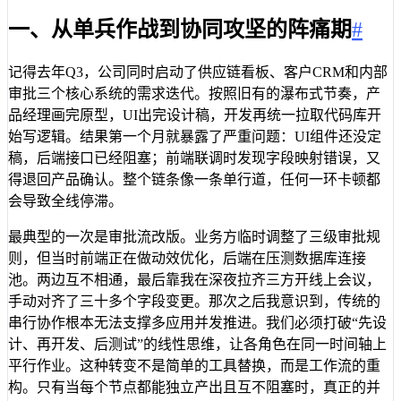
一、从单兵作战到协同攻坚的阵痛期
#
记得去年Q3，公司同时启动了供应链看板、客户CRM和内部
审批三个核心系统的需求迭代。按照旧有的瀑布式节奏，产
品经理画完原型，UI出完设计稿，开发再统一拉取代码库开
始写逻辑。结果第一个月就暴露了严重问题：UI组件还没定
稿，后端接口已经阻塞；前端联调时发现字段映射错误，又
得退回产品确认。整个链条像一条单行道，任何一环卡顿都
会导致全线停滞。
最典型的一次是审批流改版。业务方临时调整了三级审批规
则，但当时前端正在做动效优化，后端在压测数据库连接
池。两边互不相通，最后靠我在深夜拉齐三方开线上会议，
手动对齐了三十多个字段变更。那次之后我意识到，传统的
串行协作根本无法支撑多应用并发推进。我们必须打破“先设
计、再开发、后测试”的线性思维，让各角色在同一时间轴上
平行作业。这种转变不是简单的工具替换，而是工作流的重
构。只有当每个节点都能独立产出且互不阻塞时，真正的并