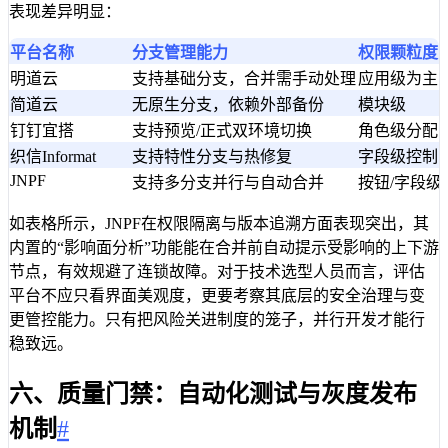
表现差异明显：
平台名称
分支管理能力
权限颗粒度
明道云
支持基础分支，合并需手动处理
应用级为主
简道云
无原生分支，依赖外部备份
模块级
钉钉宜搭
支持预览/正式双环境切换
角色级分配
织信Informat
支持特性分支与热修复
字段级控制
JNPF
支持多分支并行与自动合并
按钮/字段级
如表格所示，JNPF在权限隔离与版本追溯方面表现突出，其
内置的“影响面分析”功能能在合并前自动提示受影响的上下游
节点，有效规避了连锁故障。对于技术选型人员而言，评估
平台不应只看界面美观度，更要考察其底层的安全治理与变
更管控能力。只有把风险关进制度的笼子，并行开发才能行
稳致远。
六、质量门禁：自动化测试与灰度发布
机制
#