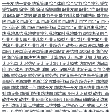
一开发
统一登录
统筹管理
综合体验
综合实力
综合排名
缓存
缓存问题
编排引擎
编程
缩短周期
职业发展
职业定位
职业规
划
职场
联合数据
联调
能力全景
能力对比
能力成熟度
能力极
限
自动化
自动化工具
自动化测试
自动统计
自学
自定义
自带
自带流程引擎
自研
自研低代码
菜单自定义
营销泡沫
落地实
践
落地总结
落地效果排名
落地案例
落地能力
虚拟线程
融合
行业
行业专属
行业乱象
行业大模型
行业定制
行业方案
行业
洗牌
行业现状
行业红利
行业趋势
行政办公
表单
表单功能
表
单应用
表单流程
表单管理
表单配置
表结构
观念转变
角色权
限
角色管理
解决方法
解析
计算逻辑
认可标准
认知
认知误区
认证名单
认证授权
设计
设计复用
设计模式
访客权限
访问风
险
评价体系
评估标准
详解
误区
误解澄清
读写分离
豆包
负载
均衡
财务场景
财务报销
财务费用报销
账号保护
账号管理
质
量规范
资源加载
资源沉淀
赋能低代码
趋势
趋势分析
跨地域
部署
跨端
跨端平台
跨端开发
跨端统一开发
跨系统业
跨系统
对
跨设备
跨部门协作
路线图
踩坑率
身份认证
转型
软件厂商
软件开发
软件行业
轻量化
轻量应用
轻量源码
辅助编程
边界
分析
边缘计算
运维成本
运维技能
运维省心
运行效率
运行状
态
运行监控
进销存管理
进阶
进阶技巧
进阶玩法
迭代升级
迭