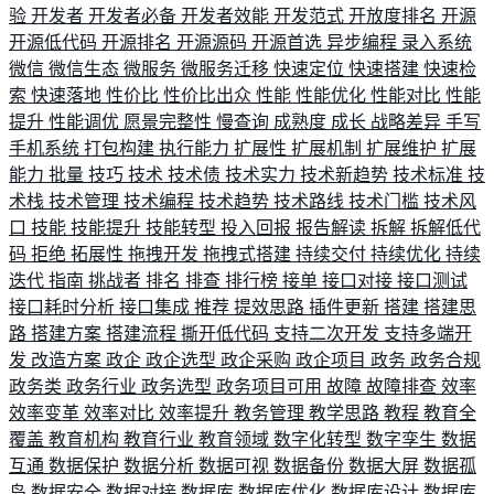
验
开发者
开发者必备
开发者效能
开发范式
开放度排名
开源
开源低代码
开源排名
开源源码
开源首选
异步编程
录入系统
微信
微信生态
微服务
微服务迁移
快速定位
快速搭建
快速检
索
快速落地
性价比
性价比出众
性能
性能优化
性能对比
性能
提升
性能调优
愿景完整性
慢查询
成熟度
成长
战略差异
手写
手机系统
打包构建
执行能力
扩展性
扩展机制
扩展维护
扩展
能力
批量
技巧
技术
技术债
技术实力
技术新趋势
技术标准
技
术栈
技术管理
技术编程
技术趋势
技术路线
技术门槛
技术风
口
技能
技能提升
技能转型
投入回报
报告解读
拆解
拆解低代
码
拒绝
拓展性
拖拽开发
拖拽式搭建
持续交付
持续优化
持续
迭代
指南
挑战者
排名
排查
排行榜
接单
接口对接
接口测试
接口耗时分析
接口集成
推荐
提效思路
插件更新
搭建
搭建思
路
搭建方案
搭建流程
撕开低代码
支持二次开发
支持多端开
发
改造方案
政企
政企选型
政企采购
政企项目
政务
政务合规
政务类
政务行业
政务选型
政务项目可用
故障
故障排查
效率
效率变革
效率对比
效率提升
教务管理
教学思路
教程
教育全
覆盖
教育机构
教育行业
教育领域
数字化转型
数字孪生
数据
互通
数据保护
数据分析
数据可视
数据备份
数据大屏
数据孤
岛
数据安全
数据对接
数据库
数据库优化
数据库设计
数据库