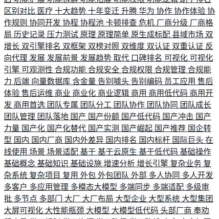
区别对比
医疗
十大趋势
十年变迁
升腾
华为
协作
协作体验
协
作规则
协同开发
协程
协程池
卡顿排查
危机
厂商分级
厂商格
局
历史记录
压力测试
原理
原理简单
原生成标配
县域市场
双
增长
双引擎排名
双框架
双榜对照
双维度
双认证
双重认证
反
向代理
发展
发展前景
发展趋势
取代
口碑排名
可视化
可视化
引擎
可观测性
合规功能
合规安全
合规权限
合规管理
合规能
力
后端
向量数据库
含金量
告别噱头
告别编码
员工应用
售后
体验
售后运维
商业
商业化
商业逻辑
商用
商用低代码
商用开
发
商用首选
团队专属
团队分工
团队协作
团队协同
团队成长
团队管理
团队落地
国产
国产份额
国产低代码
国产冲击
国产
力量
国产化
国产化替代
国产实测
国产崛起
国产推荐
国企转
型
国内
国内厂商
国内外差异
国内排名
国内标杆
国际巨头
在
线使用
场景
场景适配
基于
基于云原生
基于低代码
基础操作
基础概念
基础知识
基础设施
增速分析
增长引擎
复杂业务
复
杂系统
复杂项目
复用
外包
外包团队
外部
多人协同
多人开发
多客户
多应用管理
多模态大模型
多端同步
多端适配
多级审
批
多节点
多部门
大厂
大厂布局
大型企业
大型系统
大型集团
大屏可视化
大性能瓶颈
大模型
大模型低代码
头部厂商
奉劝