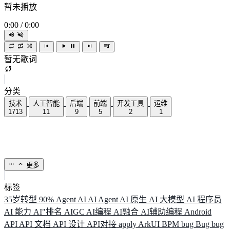
暂未播放
0:00
/
0:00
暂无歌词
分类
技术
人工智能
后端
前端
开发工具
运维
1713
11
9
5
2
1
更多
标签
35岁转型
90%
Agent
AI
AI Agent
AI 原生
AI 大模型
AI 程序员
AI 能力
AI"排名
AIGC
AI编程
AI融合
AI辅助编程
Android
API
API 文档
API 设计
API对接
apply
ArkUI
BPM
bug
Bug
bug