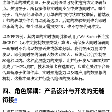
注组件库的样式变量，开发者则通过可视化拖拽绑定逻辑节
点。关键在于，所有操作都实时同步至中央协同时钟。举个
例子，当产品经理修改了订单表的“支付状态”枚举值，前端设
计师的表单控件会自动刷新选项，后端的校验规则也会即时
继承新约束。整个过程无需提交PR，也不存在代码冲突。
以JNPF为例，其内置的实时协同引擎采用了WebSocket长连接
与CRDT（无冲突复制数据类型）算法，确保多人同时编辑同
一画布时不会出现数据丢失或版本分裂。我们在压力测试中
发现，即使同时在线编辑人数达到50人，系统延迟仍控制在
80毫秒以内。这种底层能力的支撑，让并行开发从“理想状态”
变成了“日常习惯”。技术决策者在选型时，应重点关注平台是
否具备原子化组件库、实时预览能力以及跨应用的数据总线
机制，这些才是决定并行能否跑通的技术基石。
四、角色解耦：产品设计与开发的无缝
衔接
#