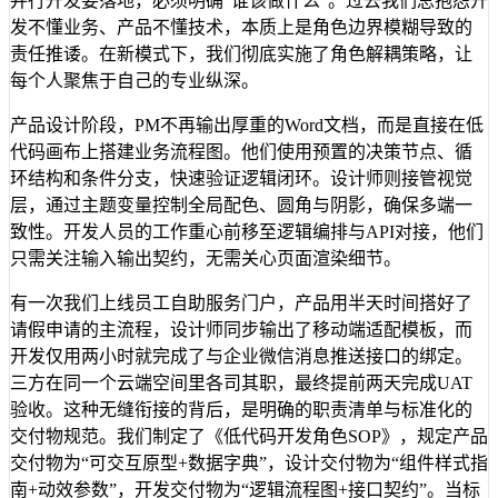
并行开发要落地，必须明确“谁该做什么”。过去我们总抱怨开
发不懂业务、产品不懂技术，本质上是角色边界模糊导致的
责任推诿。在新模式下，我们彻底实施了角色解耦策略，让
每个人聚焦于自己的专业纵深。
产品设计阶段，PM不再输出厚重的Word文档，而是直接在低
代码画布上搭建业务流程图。他们使用预置的决策节点、循
环结构和条件分支，快速验证逻辑闭环。设计师则接管视觉
层，通过主题变量控制全局配色、圆角与阴影，确保多端一
致性。开发人员的工作重心前移至逻辑编排与API对接，他们
只需关注输入输出契约，无需关心页面渲染细节。
有一次我们上线员工自助服务门户，产品用半天时间搭好了
请假申请的主流程，设计师同步输出了移动端适配模板，而
开发仅用两小时就完成了与企业微信消息推送接口的绑定。
三方在同一个云端空间里各司其职，最终提前两天完成UAT
验收。这种无缝衔接的背后，是明确的职责清单与标准化的
交付物规范。我们制定了《低代码开发角色SOP》，规定产品
交付物为“可交互原型+数据字典”，设计交付物为“组件样式指
南+动效参数”，开发交付物为“逻辑流程图+接口契约”。当标