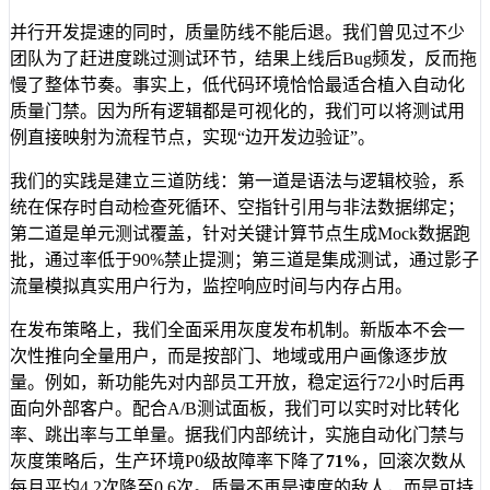
并行开发提速的同时，质量防线不能后退。我们曾见过不少
团队为了赶进度跳过测试环节，结果上线后Bug频发，反而拖
慢了整体节奏。事实上，低代码环境恰恰最适合植入自动化
质量门禁。因为所有逻辑都是可视化的，我们可以将测试用
例直接映射为流程节点，实现“边开发边验证”。
我们的实践是建立三道防线：第一道是语法与逻辑校验，系
统在保存时自动检查死循环、空指针引用与非法数据绑定；
第二道是单元测试覆盖，针对关键计算节点生成Mock数据跑
批，通过率低于90%禁止提测；第三道是集成测试，通过影子
流量模拟真实用户行为，监控响应时间与内存占用。
在发布策略上，我们全面采用灰度发布机制。新版本不会一
次性推向全量用户，而是按部门、地域或用户画像逐步放
量。例如，新功能先对内部员工开放，稳定运行72小时后再
面向外部客户。配合A/B测试面板，我们可以实时对比转化
率、跳出率与工单量。据我们内部统计，实施自动化门禁与
灰度策略后，生产环境P0级故障率下降了
71%
，回滚次数从
每月平均4.2次降至0.6次。质量不再是速度的敌人，而是可持