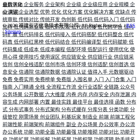
业数字化
企业服务
企业架构
企业级
企业级应用
企业规模
企
最后活动
业调研
企业选型
优势
优化
优化方案
优化解决方案
优缺点
传
62
天前
统审批
传统对比
传统开发
伪创新
低代码
低代码入门
低代码
©
2026
福建引迈信息技术有限公司. All Rights Reserved. /
RSS
加持
低代码商业版
低代码实现
低代码对接
低代码平台
低代
/
Sitemap
码扩展
低代码排名
低代码接入
低代码搭配
低代码整合
低代
码真
低代码红黑榜
低代码结合
低代码编译型
低代码赋能
低
代码集成
低成本
低成本编程
低配环境
低配运行
使用优化
使
用心得
使用技巧
使用误区
供应链安全
供应链行业
供应链采
信创
信创全栈适配
信创市场
信创环境
信创适配
信创首选
信
息安全
信通院
信通院数据
信通院认证
值得入手
元数据驱动
免费
免费实用
免费榜单
免费版
入围名单
入门
入门合集
入门
指南
入门精通
全栈
全流程工作流
全行业适配
全链路
公众号
公务场景
公开数据
六大维度
内卷
内存
内存安全
内存泄漏
内
容生成
内网部署
内置
最佳实践
最佳平台
最佳选择
函数
分布
式
分布式事务
分布式架构
分布式缓存
分库分表
分类功能
分
级管控
刚需场景
创业团队
利基玩家
制造业
前端
前端工程化
前端性能
前端架构
前端组件
副业
办公场景
办公效率
办公流
办公系统
功能
功能全面
功能最强
功能堆砌
功能对比
功能开
启
功能扩展
功能拆解
功能拓展
功能权限
功能逻辑
助手排名