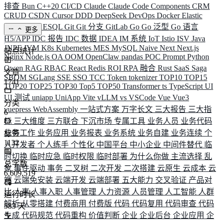
排查
Bun
C++20
CI/CD
Claude
Claude Code
Components
CRM
CRUD
CSDN
Cursor
DDD
DeepSeek
DevOps
Docker
Elastic
ELK
Elysia
ESQL
Git
Git 分支
GitLab
Go
Go 泛型
Go 语言
更多
H5/APP
IDC 报告
IDC 数据
IDEA
IM 系统
IoT
Istio
ISV
Java
JNPF
JVM
K8s
Kubernetes
MES
MySQL
Naive
Next
Next.js
站点统计
Nginx
Node.js
OA
OOM
OpenClaw
pandas
POC
Prompt
Python
Qwen
RAG
RBAC
React
Redis
ROI
RPA 融合
Rust
SaaS
Saga
文章
SBOM
SGLang
SSE
SSO
TCC
Token
tokenizer
TOP10
TOP15
1741
TOP20
TOP25
TOP30
Top5
TOP50
Transformer
ts
TypeScript
UI
UI 测试
uniapp
UniApp
Vite
vLLM
vs
VSCode
Vue
Vue3
分类
vuepress
WebAssembly
一站式方案
万字长文
三大报告
三大指
6
标
三大维度
三方联合
下沉市场
专属工具
业务人员
业务代码
业务工作
业务应用
业务报表
业务系统
业务自建
业务连续
个
标签
1132
人开发者
个人练手
个性化
中国平台
中小企业
中间件替代
临
时切换
临时应急
临时权限
临时部署
为什么你做
主流选择
乱
总字数
象
事件驱动
事务
二叉树
二次开发
二次搭建
云原生
云成本
云
6,609,519
端
云端免安装
云端开发
云端部署
五大能力
交叉验证
产品对
比
人事
人事入职
人事管理
人力资源
人员管理
人工智能
人群
运行时长
解析
从零搭建
付费商用
付费版
代码
代码复用
代码审查
代码
583
天
生成
代码规范
代码重构
价值判断
企业
企业后台
企业应用
企