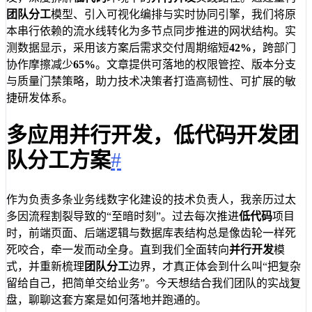
团队分工
模型、引入可视化编排与实时协同引擎，我们将原
本串行依赖的流水线转化为多节点同步推进的网状结构。实
测数据显示，采用该方案后需求交付周期缩短
42%
，跨部门
协作摩擦减少
65%
。文章提供可落地的权限管控、版本分支
与质量门禁策略，助力技术决策者打造高韧性、可扩展的敏
捷研发体系。
多应用并行开发，低代码开发团
队分工方案
#
作为负责多条业务线数字化建设的技术负责人，我亲历过太
多因流程割裂导致的“至暗时刻”。过去每次推进
低代码
项目
时，前端页面、后端逻辑与数据库表结构总是像齿轮一样死
死咬合，牵一发而动全身。直到我们全面转向
并行开发
模
式，并重新梳理
团队分工
边界，才真正体会到什么叫“把复杂
留给自己，把简单交给业务”。今天想结合我们团队的实战复
盘，聊聊这套方案是如何落地并跑通的。