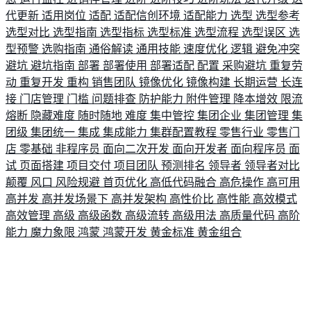
代更新
适用岗位
适配
适配信创环境
适配能力
选型
选型参考
选型对比
选型指南
选型指标
选型标准
选型流程
选型误区
选
型预警
选购指南
通俗解读
通用技能
速度优化
逻辑
避免冲突
避坑
避坑指南
部署
部署使用
部署适配
配置
采购避坑
重复劳
动
重复开发
重构
销售团队
镜像优化
镜像构建
长期运营
长连
接
门店管理
门槛
问题排查
防护能力
附件管理
降本增效
限流
熔断
隐藏难度
随时随地
难度
集中管控
集团企业
集团管理
集
团级
集团统一
集成
集成能力
集群配置教程
零售行业
零售门
店
零基础
非程序员
面向二次开发
面向开发者
面向程序员
面
试
页面搭建
项目交付
项目团队
预测排名
领导者
领导者对比
颠覆
风口
风险规避
首页优化
高低代码融合
高危操作
高可用
高并发
高并发场景下
高并发架构
高性价比
高性能
高效模式
高效管理
高级
高级函数
高级流转
高级用法
高质量代码
高阶
能力
魔力象限
鸿蒙
鸿蒙开发
黄金标准
黄金组合