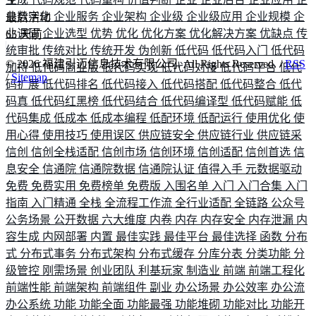
业数字化
企业服务
企业架构
企业级
企业级应用
企业规模
企
最后活动
业调研
企业选型
优势
优化
优化方案
优化解决方案
优缺点
传
65
天前
统审批
传统对比
传统开发
伪创新
低代码
低代码入门
低代码
©
2026
福建引迈信息技术有限公司. All Rights Reserved. /
RSS
加持
低代码商业版
低代码实现
低代码对接
低代码平台
低代
/
Sitemap
码扩展
低代码排名
低代码接入
低代码搭配
低代码整合
低代
码真
低代码红黑榜
低代码结合
低代码编译型
低代码赋能
低
代码集成
低成本
低成本编程
低配环境
低配运行
使用优化
使
用心得
使用技巧
使用误区
供应链安全
供应链行业
供应链采
信创
信创全栈适配
信创市场
信创环境
信创适配
信创首选
信
息安全
信通院
信通院数据
信通院认证
值得入手
元数据驱动
免费
免费实用
免费榜单
免费版
入围名单
入门
入门合集
入门
指南
入门精通
全栈
全流程工作流
全行业适配
全链路
公众号
公务场景
公开数据
六大维度
内卷
内存
内存安全
内存泄漏
内
容生成
内网部署
内置
最佳实践
最佳平台
最佳选择
函数
分布
式
分布式事务
分布式架构
分布式缓存
分库分表
分类功能
分
级管控
刚需场景
创业团队
利基玩家
制造业
前端
前端工程化
前端性能
前端架构
前端组件
副业
办公场景
办公效率
办公流
办公系统
功能
功能全面
功能最强
功能堆砌
功能对比
功能开