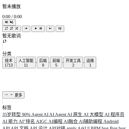
暂未播放
0:00
/
0:00
暂无歌词
分类
技术
人工智能
后端
前端
开发工具
运维
1713
11
9
5
2
1
更多
标签
35岁转型
90%
Agent
AI
AI Agent
AI 原生
AI 大模型
AI 程序员
AI 能力
AI"排名
AIGC
AI编程
AI融合
AI辅助编程
Android
API
API 文档
API 设计
API对接
apply
ArkUI
BPM
bug
Bug
bug