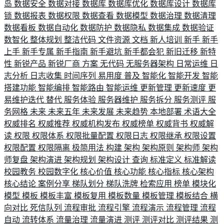
岛
数据安全
数据对接
数据库
数据库优化
数据库设计
数据库
锁
数据报表
数据权限
数据查看
数据模型
数据治理
数据清理
数据看板
数据自动化
数据防护
数据隐私
数据集成
数据验证
数智化
整体规划
整洁代码
文件资源
文档
新人培训
新手
新手
上手
新手专属
新手指南
新手避坑
新手都会犯
新旧迁移
新特
性
新锐产品
新锐厂商
方案
无代码
无服务器架构
日常运维
日
志分析
日志收集
时间序列
易用度
普及
智能化
智能开发
智能
搭建功能
智能编排
智能路由
智能运维
更新管理
更新速度
更
易维护迭代
替代
服务体验
服务器维护
服务拆分
服务测评
服
务网格
未来
未来五年
未来发展
未来趋势
本地部署
术语大全
权威排名
权威推荐
权威机构发布
权威榜单
权威背书
权威解
读
权限
权限体系
权限批量配置
权限日志
权限继承
权限设置
权限配置
权限隔离
极简用法
构建
架构
架构原则
架构师
架构
师复盘
架构演进
架构规划
架构设计
查询
标准定义
标准解读
校园教务
校园数字化
核心价值
核心功能
核心指标
核心架构
核心结论
案例分享
梯队划分
梯队洗牌
检索应用
榜单
模块化
模型
模板
模板丰富
模板复用
模板数量
模板管理
模板结合
横
向对比
死信队列
流程审批
流程引擎
流程演示
流程管理
流程
自动
流转体系
流量治理
流量演进
测评
测评对比
测评结果
测