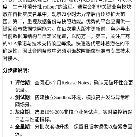
度→生产环境分批 rollout”的流程。通常会将非关键业务模块
放在首批灰度名单中，观察
72小时
无异常后再逐步扩大范
围。第二，重视数据备份与快照功能。优秀的平台应提供一
键回滚与数据快照能力。在每次重大版本更新前，务必导出
当前数据库结构与自定义配置，以防万一。第三，关注厂商
的SLA承诺与技术支持响应等级。快速迭代意味着潜在的不
确定性，因此合同条款中必须明确故障赔偿标准与专属技术
对接人。
分步骤说明：
评估期
：查阅近6个月Release Notes，确认无破坏性变更
记录。
测试期
：搭建独立Sandbox环境，模拟高并发与异常断
网场景。
灰度期
：选取10%-20%非核心业务试点，实时监控错误
日志与性能指标。
全量期
：分批次滚动升级，保留旧版本镜像以备紧急回
退。