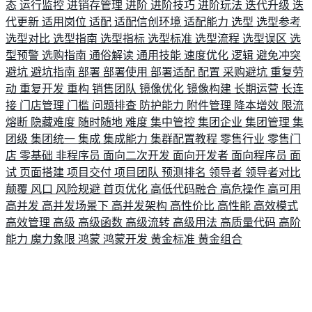
态
运行监控
进销存管理
进阶
进阶技巧
进阶玩法
迭代升级
迭
代更新
适用岗位
适配
适配信创环境
适配能力
选型
选型参考
选型对比
选型指南
选型指标
选型标准
选型流程
选型误区
选
型预警
选购指南
通俗解读
通用技能
速度优化
逻辑
避免冲突
避坑
避坑指南
部署
部署使用
部署适配
配置
采购避坑
重复劳
动
重复开发
重构
销售团队
镜像优化
镜像构建
长期运营
长连
接
门店管理
门槛
问题排查
防护能力
附件管理
降本增效
限流
熔断
隐藏难度
随时随地
难度
集中管控
集团企业
集团管理
集
团级
集团统一
集成
集成能力
集群配置教程
零售行业
零售门
店
零基础
非程序员
面向二次开发
面向开发者
面向程序员
面
试
页面搭建
项目交付
项目团队
预测排名
领导者
领导者对比
颠覆
风口
风险规避
首页优化
高低代码融合
高危操作
高可用
高并发
高并发场景下
高并发架构
高性价比
高性能
高效模式
高效管理
高级
高级函数
高级流转
高级用法
高质量代码
高阶
能力
魔力象限
鸿蒙
鸿蒙开发
黄金标准
黄金组合