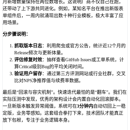
月新增数量保持在两位数增长。这说明厂商不仅自己在跑，
还带动了上下游共同进化。例如，某知名平台在推出新版表
单组件后，一周内就涌现出数十种行业模板，极大丰富了应
用场景。
分步骤说明：
抓取版本日志
：利用爬虫或官方公告，统计近12个月的
Release频次与更新体量。
评估修复时效
：抽样查看GitHub Issues或工单系统，计
算Critical级别Bug的平均关闭时间。
验证用户留存
：通过第三方评测网站或行业社群，交叉
比对NPS净推荐值与续费率数据。
最后是“回滚与容灾机制”。快速迭代最怕的是“翻车”。我们在
实际压测中发现，优秀的架构设计会内置自动化回滚脚本。
一旦新版本触发异常阈值，系统可在
3分钟内
自动切回上一稳
定版，业务零感知。这套组合拳打下来，技术团队才能真正
放下包袱，专注于业务逻辑本身。