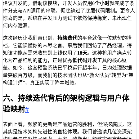
建议开发的。借助该模块，开发人员仅用
6个小时
就完成了条
件分支与API调用的串联，彻底绕过了底层代码限制。更令人
惊喜的是，系统在并发压力测试下依然保持稳定，未出现任
何内存泄漏。
这次经历让我们意识到，
持续迭代
的平台就像一位默契的搭
档，它能读懂你的未尽之言。事后我们回访了产品经理，得
知该功能从需求收集到上线仅用了
18天
。这种将用户痛点转
化为产品红利的能力，正是优秀
低代码开发
工具的核心壁
垒。如今，这套预警系统已平稳运行超半年，日均处理数据
量突破百万级，而我们的技术团队也从“救火队员”转型为“架
构设计师”，真正实现了降本增效。
六、持续迭代背后的架构逻辑与用户体
验映射
#
表面上看，频繁的更新是产品运营的胜利，但深挖底层，这
其实是技术架构先进性的直接体现。我们曾邀请几位资深架