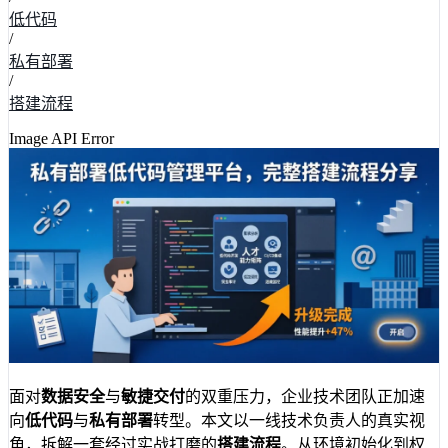
低代码
/
私有部署
/
搭建流程
Image API Error
面对
数据安全
与
敏捷交付
的双重压力，企业技术团队正加速
向
低代码
与
私有部署
转型。本文以一线技术负责人的真实视
角，拆解一套经过实战打磨的
搭建流程
。从环境初始化到权