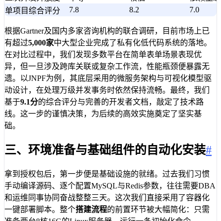
7.8
8.2
7.0
单项目综合评分
根据Gartner及国内多家咨询机构的联合调研，目前市场上已
有超过
5,000家
中大型企业完成了私有化低代码系统的落地。
在对比过程中，我们发现多数平台在简单表单场景表现优
异，但一旦涉及跨库关联或复杂工作流，性能瓶颈便暴露无
遗。以JNPF为例，其底层采用的微服务架构与可视化模型驱
动设计，在处理万级并发事务时依然保持流畅。最终，我们
基于
9.1分
的综合评分与完善的开发者文档，敲定了技术路
线。这一步的谨慎决策，为后续的高效实施奠定了坚实基
础。
三、环境准备与基础组件的自动化安装
#
拿到授权包后，第一步便是基础设施的就绪。过去我们习惯
手动编译源码、逐个配置MySQL与Redis参数，往往需要DBA
和运维同事协同奋战整整三天。这次我们直接采用了容器化
一键部署脚本。整个
搭建流程
的前置环节被大幅简化：只需