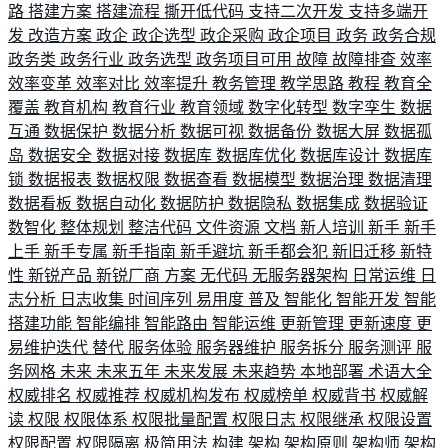
路
搭建方案
搭建流程
撕开低代码
支持二次开发
支持多端开
发
改造方案
政企
政企选型
政企采购
政企项目
政务
政务合规
政务类
政务行业
政务选型
政务项目可用
故障
故障排查
效率
效率变革
效率对比
效率提升
教务管理
教学思路
教程
教育全
覆盖
教育机构
教育行业
教育领域
数字化转型
数字孪生
数据
互通
数据保护
数据分析
数据可视
数据备份
数据大屏
数据孤
岛
数据安全
数据对接
数据库
数据库优化
数据库设计
数据库
锁
数据报表
数据权限
数据查看
数据模型
数据治理
数据清理
数据看板
数据自动化
数据防护
数据隐私
数据集成
数据验证
数智化
整体规划
整洁代码
文件资源
文档
新人培训
新手
新手
上手
新手专属
新手指南
新手避坑
新手都会犯
新旧迁移
新特
性
新锐产品
新锐厂商
方案
无代码
无服务器架构
日常运维
日
志分析
日志收集
时间序列
易用度
普及
智能化
智能开发
智能
搭建功能
智能编排
智能路由
智能运维
更新管理
更新速度
更
易维护迭代
替代
服务体验
服务器维护
服务拆分
服务测评
服
务网格
未来
未来五年
未来发展
未来趋势
本地部署
术语大全
权威排名
权威推荐
权威机构发布
权威榜单
权威背书
权威解
读
权限
权限体系
权限批量配置
权限日志
权限继承
权限设置
权限配置
权限隔离
极简用法
构建
架构
架构原则
架构师
架构