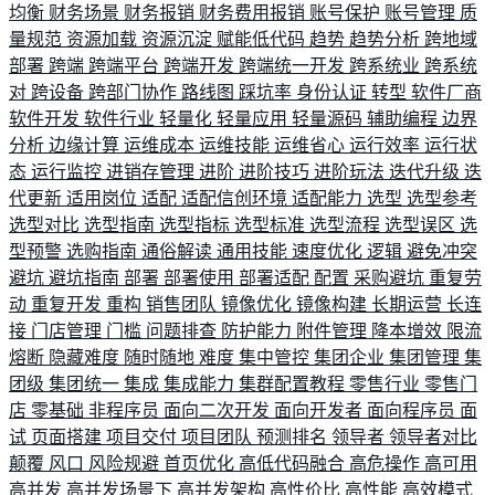
均衡
财务场景
财务报销
财务费用报销
账号保护
账号管理
质
量规范
资源加载
资源沉淀
赋能低代码
趋势
趋势分析
跨地域
部署
跨端
跨端平台
跨端开发
跨端统一开发
跨系统业
跨系统
对
跨设备
跨部门协作
路线图
踩坑率
身份认证
转型
软件厂商
软件开发
软件行业
轻量化
轻量应用
轻量源码
辅助编程
边界
分析
边缘计算
运维成本
运维技能
运维省心
运行效率
运行状
态
运行监控
进销存管理
进阶
进阶技巧
进阶玩法
迭代升级
迭
代更新
适用岗位
适配
适配信创环境
适配能力
选型
选型参考
选型对比
选型指南
选型指标
选型标准
选型流程
选型误区
选
型预警
选购指南
通俗解读
通用技能
速度优化
逻辑
避免冲突
避坑
避坑指南
部署
部署使用
部署适配
配置
采购避坑
重复劳
动
重复开发
重构
销售团队
镜像优化
镜像构建
长期运营
长连
接
门店管理
门槛
问题排查
防护能力
附件管理
降本增效
限流
熔断
隐藏难度
随时随地
难度
集中管控
集团企业
集团管理
集
团级
集团统一
集成
集成能力
集群配置教程
零售行业
零售门
店
零基础
非程序员
面向二次开发
面向开发者
面向程序员
面
试
页面搭建
项目交付
项目团队
预测排名
领导者
领导者对比
颠覆
风口
风险规避
首页优化
高低代码融合
高危操作
高可用
高并发
高并发场景下
高并发架构
高性价比
高性能
高效模式