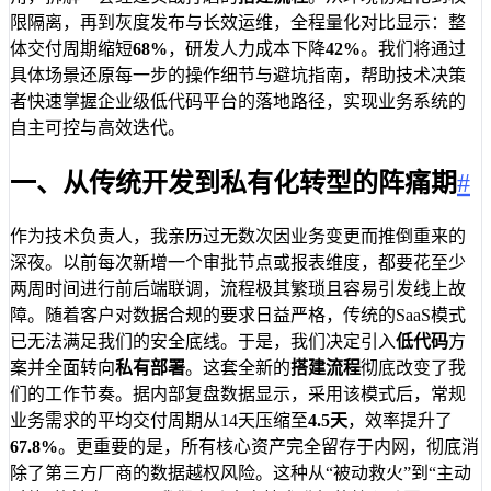
限隔离，再到灰度发布与长效运维，全程量化对比显示：整
体交付周期缩短
68%
，研发人力成本下降
42%
。我们将通过
具体场景还原每一步的操作细节与避坑指南，帮助技术决策
者快速掌握企业级低代码平台的落地路径，实现业务系统的
自主可控与高效迭代。
一、从传统开发到私有化转型的阵痛期
#
作为技术负责人，我亲历过无数次因业务变更而推倒重来的
深夜。以前每次新增一个审批节点或报表维度，都要花至少
两周时间进行前后端联调，流程极其繁琐且容易引发线上故
障。随着客户对数据合规的要求日益严格，传统的SaaS模式
已无法满足我们的安全底线。于是，我们决定引入
低代码
方
案并全面转向
私有部署
。这套全新的
搭建流程
彻底改变了我
们的工作节奏。据内部复盘数据显示，采用该模式后，常规
业务需求的平均交付周期从14天压缩至
4.5天
，效率提升了
67.8%
。更重要的是，所有核心资产完全留存于内网，彻底消
除了第三方厂商的数据越权风险。这种从“被动救火”到“主动