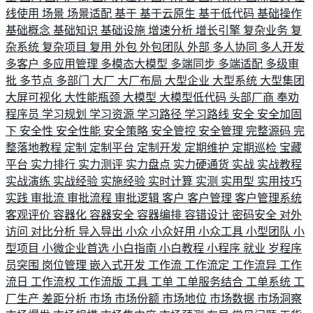
线使用
场景
场景适配
基于
基于云原生
基于低代码
基础操作
基础概念
基础知识
基础设施
增速分析
增长引擎
复杂业务
复
杂系统
复杂项目
复用
外包
外包团队
外部
多人协同
多人开发
多客户
多应用管理
多模态大模型
多端同步
多端适配
多级审
批
多节点
多部门
大厂
大厂布局
大型企业
大型系统
大型集团
大屏可视化
大性能瓶颈
大模型
大模型低代码
头部厂商
奉劝
程序员
学习规划
学习资源
学习路径
学习路线
安全
安全加固
下
安全性
安全性能
安全策略
安全管控
安全管理
完整源码
完
整落地教程
定制
定制平台
定制开发
定期维护
定期巡检
宝藏
平台
实力排行
实力测评
实力盘点
实力硬通货
实战
实战教程
实战演练
实战经验
实施经验
实时计算
实测
实用型
实用技巧
实践
审批流
审批流程
审批逻辑
客户
客户管理
客户管理系统
客观评价
容器化
容器安全
容器编排
容错设计
密码安全
对外
访问
对比分析
导入导出
小众
小众好用
小众工具
小型团队
小
型项目
小微企业首选
小白指南
小白教程
小程序
就业
岁程序
员突围
岗位管理
嵌入式开发
工作流
工作流定
工作流异
工作
流日
工作流权
工作流版
工具
工单
工单服务结合
工单系统
工
厂生产
差距分析
市场
市场份额
市场地位
市场数据
市场洞察