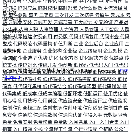
人开发者
个人练手
个性化
中国平台
中小企业
中间件替代
临
时切换
临时应急
临时权限
临时部署
为什么你做
主流选择
乱
总字数
象
事件驱动
事务
二叉树
二次开发
二次搭建
云原生
云成本
云
6,609,519
端
云端免安装
云端开发
云端部署
五大能力
交叉验证
产品对
比
人事
人事入职
人事管理
人力资源
人员管理
人工智能
人群
运行时长
解析
从零搭建
付费商用
付费版
代码
代码复用
代码审查
代码
584
天
生成
代码规范
代码重构
价值判断
企业
企业后台
企业应用
企
业数字化
企业服务
企业架构
企业级
企业级应用
企业规模
企
最后活动
业调研
企业选型
优势
优化
优化方案
优化解决方案
优缺点
传
64
天前
统审批
传统对比
传统开发
伪创新
低代码
低代码入门
低代码
©
2026
福建引迈信息技术有限公司. All Rights Reserved. /
RSS
加持
低代码商业版
低代码实现
低代码对接
低代码平台
低代
/
Sitemap
码扩展
低代码排名
低代码接入
低代码搭配
低代码整合
低代
码真
低代码红黑榜
低代码结合
低代码编译型
低代码赋能
低
代码集成
低成本
低成本编程
低配环境
低配运行
使用优化
使
用心得
使用技巧
使用误区
供应链安全
供应链行业
供应链采
信创
信创全栈适配
信创市场
信创环境
信创适配
信创首选
信
息安全
信通院
信通院数据
信通院认证
值得入手
元数据驱动
免费
免费实用
免费榜单
免费版
入围名单
入门
入门合集
入门
指南
入门精通
全栈
全流程工作流
全行业适配
全链路
公众号