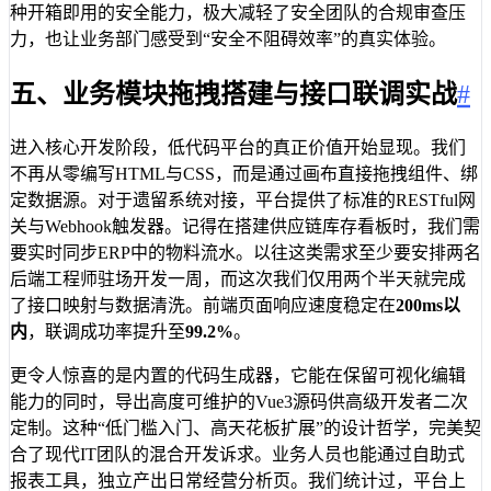
种开箱即用的安全能力，极大减轻了安全团队的合规审查压
力，也让业务部门感受到“安全不阻碍效率”的真实体验。
五、业务模块拖拽搭建与接口联调实战
#
进入核心开发阶段，低代码平台的真正价值开始显现。我们
不再从零编写HTML与CSS，而是通过画布直接拖拽组件、绑
定数据源。对于遗留系统对接，平台提供了标准的RESTful网
关与Webhook触发器。记得在搭建供应链库存看板时，我们需
要实时同步ERP中的物料流水。以往这类需求至少要安排两名
后端工程师驻场开发一周，而这次我们仅用两个半天就完成
了接口映射与数据清洗。前端页面响应速度稳定在
200ms以
内
，联调成功率提升至
99.2%
。
更令人惊喜的是内置的代码生成器，它能在保留可视化编辑
能力的同时，导出高度可维护的Vue3源码供高级开发者二次
定制。这种“低门槛入门、高天花板扩展”的设计哲学，完美契
合了现代IT团队的混合开发诉求。业务人员也能通过自助式
报表工具，独立产出日常经营分析页。我们统计过，平台上