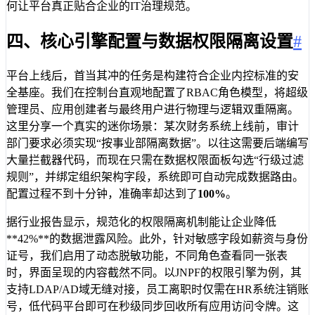
何让平台真正贴合企业的IT治理规范。
四、核心引擎配置与数据权限隔离设置
#
平台上线后，首当其冲的任务是构建符合企业内控标准的安
全基座。我们在控制台直观地配置了RBAC角色模型，将超级
管理员、应用创建者与最终用户进行物理与逻辑双重隔离。
这里分享一个真实的迷你场景：某次财务系统上线前，审计
部门要求必须实现“按事业部隔离数据”。以往这需要后端编写
大量拦截器代码，而现在只需在数据权限面板勾选“行级过滤
规则”，并绑定组织架构字段，系统即可自动完成数据路由。
配置过程不到十分钟，准确率却达到了
100%
。
据行业报告显示，规范化的权限隔离机制能让企业降低
**42%**的数据泄露风险。此外，针对敏感字段如薪资与身份
证号，我们启用了动态脱敏功能，不同角色查看同一张表
时，界面呈现的内容截然不同。以JNPF的权限引擎为例，其
支持LDAP/AD域无缝对接，员工离职时仅需在HR系统注销账
号，低代码平台即可在秒级同步回收所有应用访问令牌。这