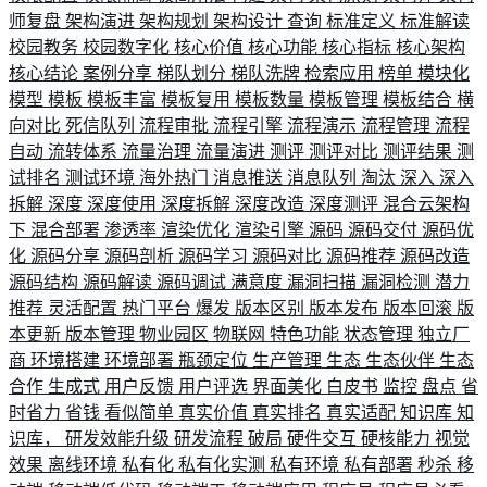
师复盘
架构演进
架构规划
架构设计
查询
标准定义
标准解读
校园教务
校园数字化
核心价值
核心功能
核心指标
核心架构
核心结论
案例分享
梯队划分
梯队洗牌
检索应用
榜单
模块化
模型
模板
模板丰富
模板复用
模板数量
模板管理
模板结合
横
向对比
死信队列
流程审批
流程引擎
流程演示
流程管理
流程
自动
流转体系
流量治理
流量演进
测评
测评对比
测评结果
测
试排名
测试环境
海外热门
消息推送
消息队列
淘汰
深入
深入
拆解
深度
深度使用
深度拆解
深度改造
深度测评
混合云架构
下
混合部署
渗透率
渲染优化
渲染引擎
源码
源码交付
源码优
化
源码分享
源码剖析
源码学习
源码对比
源码推荐
源码改造
源码结构
源码解读
源码调试
满意度
漏洞扫描
漏洞检测
潜力
推荐
灵活配置
热门平台
爆发
版本区别
版本发布
版本回滚
版
本更新
版本管理
物业园区
物联网
特色功能
状态管理
独立厂
商
环境搭建
环境部署
瓶颈定位
生产管理
生态
生态伙伴
生态
合作
生成式
用户反馈
用户评选
界面美化
白皮书
监控
盘点
省
时省力
省钱
看似简单
真实价值
真实排名
真实适配
知识库
知
识库，
研发效能升级
研发流程
破局
硬件交互
硬核能力
视觉
效果
离线环境
私有化
私有化实测
私有环境
私有部署
秒杀
移