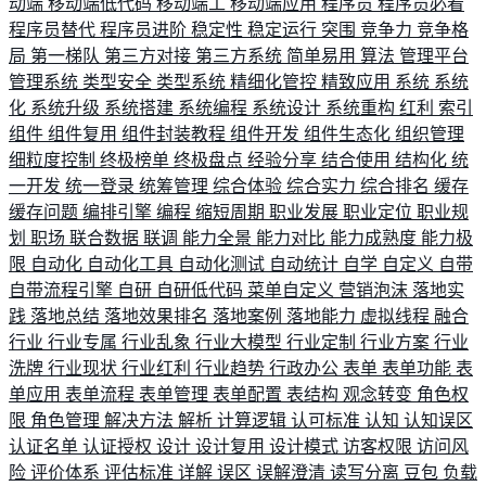
动端
移动端低代码
移动端工
移动端应用
程序员
程序员必看
程序员替代
程序员进阶
稳定性
稳定运行
突围
竞争力
竞争格
局
第一梯队
第三方对接
第三方系统
简单易用
算法
管理平台
管理系统
类型安全
类型系统
精细化管控
精致应用
系统
系统
化
系统升级
系统搭建
系统编程
系统设计
系统重构
红利
索引
组件
组件复用
组件封装教程
组件开发
组件生态化
组织管理
细粒度控制
终极榜单
终极盘点
经验分享
结合使用
结构化
统
一开发
统一登录
统筹管理
综合体验
综合实力
综合排名
缓存
缓存问题
编排引擎
编程
缩短周期
职业发展
职业定位
职业规
划
职场
联合数据
联调
能力全景
能力对比
能力成熟度
能力极
限
自动化
自动化工具
自动化测试
自动统计
自学
自定义
自带
自带流程引擎
自研
自研低代码
菜单自定义
营销泡沫
落地实
践
落地总结
落地效果排名
落地案例
落地能力
虚拟线程
融合
行业
行业专属
行业乱象
行业大模型
行业定制
行业方案
行业
洗牌
行业现状
行业红利
行业趋势
行政办公
表单
表单功能
表
单应用
表单流程
表单管理
表单配置
表结构
观念转变
角色权
限
角色管理
解决方法
解析
计算逻辑
认可标准
认知
认知误区
认证名单
认证授权
设计
设计复用
设计模式
访客权限
访问风
险
评价体系
评估标准
详解
误区
误解澄清
读写分离
豆包
负载