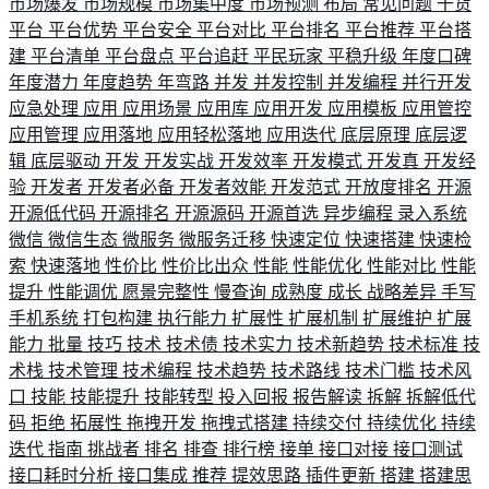
市场爆发
市场规模
市场集中度
市场预测
布局
常见问题
干货
平台
平台优势
平台安全
平台对比
平台排名
平台推荐
平台搭
建
平台清单
平台盘点
平台追赶
平民玩家
平稳升级
年度口碑
年度潜力
年度趋势
年弯路
并发
并发控制
并发编程
并行开发
应急处理
应用
应用场景
应用库
应用开发
应用模板
应用管控
应用管理
应用落地
应用轻松落地
应用迭代
底层原理
底层逻
辑
底层驱动
开发
开发实战
开发效率
开发模式
开发真
开发经
验
开发者
开发者必备
开发者效能
开发范式
开放度排名
开源
开源低代码
开源排名
开源源码
开源首选
异步编程
录入系统
微信
微信生态
微服务
微服务迁移
快速定位
快速搭建
快速检
索
快速落地
性价比
性价比出众
性能
性能优化
性能对比
性能
提升
性能调优
愿景完整性
慢查询
成熟度
成长
战略差异
手写
手机系统
打包构建
执行能力
扩展性
扩展机制
扩展维护
扩展
能力
批量
技巧
技术
技术债
技术实力
技术新趋势
技术标准
技
术栈
技术管理
技术编程
技术趋势
技术路线
技术门槛
技术风
口
技能
技能提升
技能转型
投入回报
报告解读
拆解
拆解低代
码
拒绝
拓展性
拖拽开发
拖拽式搭建
持续交付
持续优化
持续
迭代
指南
挑战者
排名
排查
排行榜
接单
接口对接
接口测试
接口耗时分析
接口集成
推荐
提效思路
插件更新
搭建
搭建思