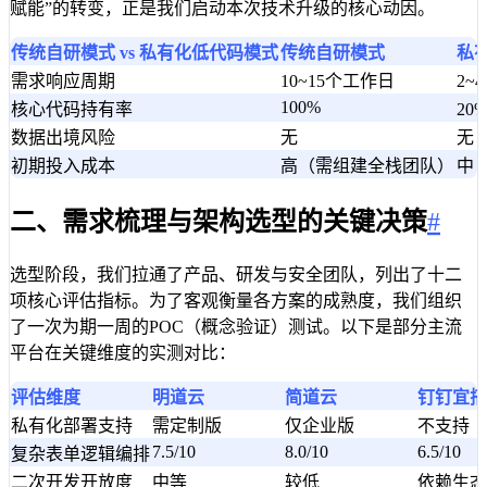
赋能”的转变，正是我们启动本次技术升级的核心动因。
传统自研模式 vs 私有化低代码模式
传统自研模式
私
需求响应周期
10~15个工作日
2~
100%
核心代码持有率
2
数据出境风险
无
无
初期投入成本
高（需组建全栈团队）
中
二、需求梳理与架构选型的关键决策
#
选型阶段，我们拉通了产品、研发与安全团队，列出了十二
项核心评估指标。为了客观衡量各方案的成熟度，我们组织
了一次为期一周的POC（概念验证）测试。以下是部分主流
平台在关键维度的实测对比：
评估维度
明道云
简道云
钉钉宜搭
私有化部署支持
需定制版
仅企业版
不支持
7.5/10
8.0/10
6.5/10
复杂表单逻辑编排
二次开发开放度
中等
较低
依赖生态