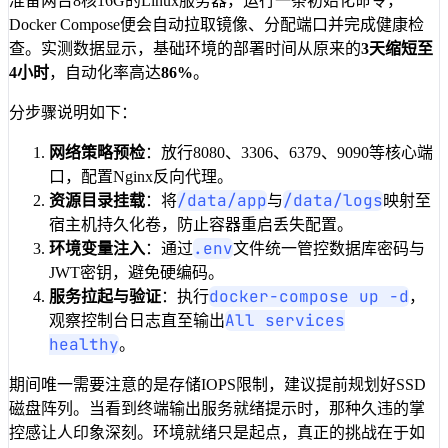
准备两台8核16G的Linux服务器，运行一条初始化命令，
Docker Compose便会自动拉取镜像、分配端口并完成健康检
查。实测数据显示，基础环境的部署时间从原来的
3天缩短至
4小时
，自动化率高达
86%
。
分步骤说明如下：
网络策略预检
：放行8080、3306、6379、9090等核心端
口，配置Nginx反向代理。
/data/app
/data/logs
资源目录挂载
：将
与
映射至
宿主机持久化卷，防止容器重启丢失配置。
.env
环境变量注入
：通过
文件统一管控数据库密码与
JWT密钥，避免硬编码。
docker-compose up -d
服务拉起与验证
：执行
，
All services
观察控制台日志直至输出
healthy
。
期间唯一需要注意的是存储IOPS限制，建议提前规划好SSD
磁盘阵列。当看到终端输出服务就绪提示时，那种久违的掌
控感让人印象深刻。环境就绪只是起点，真正的挑战在于如