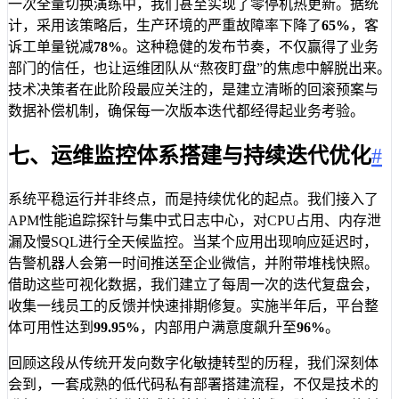
一次全量切换演练中，我们甚至实现了零停机热更新。据统
计，采用该策略后，生产环境的严重故障率下降了
65%
，客
诉工单量锐减
78%
。这种稳健的发布节奏，不仅赢得了业务
部门的信任，也让运维团队从“熬夜盯盘”的焦虑中解脱出来。
技术决策者在此阶段最应关注的，是建立清晰的回滚预案与
数据补偿机制，确保每一次版本迭代都经得起业务考验。
七、运维监控体系搭建与持续迭代优化
#
系统平稳运行并非终点，而是持续优化的起点。我们接入了
APM性能追踪探针与集中式日志中心，对CPU占用、内存泄
漏及慢SQL进行全天候监控。当某个应用出现响应延迟时，
告警机器人会第一时间推送至企业微信，并附带堆栈快照。
借助这些可视化数据，我们建立了每周一次的迭代复盘会，
收集一线员工的反馈并快速排期修复。实施半年后，平台整
体可用性达到
99.95%
，内部用户满意度飙升至
96%
。
回顾这段从传统开发向数字化敏捷转型的历程，我们深刻体
会到，一套成熟的低代码私有部署搭建流程，不仅是技术的