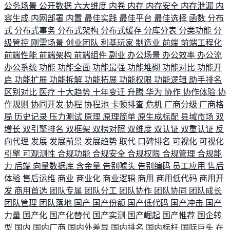
公务场景
公开数据
六大维度
内卷
内存
内存安全
内存泄漏
内
容生成
内网部署
内置
最佳实践
最佳平台
最佳选择
函数
分布
式
分布式事务
分布式架构
分布式缓存
分库分表
分类功能
分
级管控
刚需场景
创业团队
利基玩家
制造业
前端
前端工程化
前端性能
前端架构
前端组件
副业
办公场景
办公效率
办公流
办公系统
功能
功能全面
功能最强
功能堆砌
功能对比
功能开
启
功能扩展
功能拆解
功能拓展
功能权限
功能逻辑
助手排名
区别对比
医疗
十大趋势
十年变迁
升腾
华为
协作
协作体验
协
作规则
协同开发
协程
协程池
卡顿排查
危机
厂商分级
厂商格
局
历史记录
压力测试
原理
原理简单
原生成标配
县域市场
双
增长
双引擎排名
双框架
双榜对照
双维度
双认证
双重认证
反
向代理
发展
发展前景
发展趋势
取代
口碑排名
可视化
可视化
引擎
可观测性
合规功能
合规安全
合规权限
合规管理
合规能
力
后端
向量数据库
含金量
告别噱头
告别编码
员工应用
售后
体验
售后运维
商业
商业化
商业逻辑
商用
商用低代码
商用开
发
商用首选
团队专属
团队分工
团队协作
团队协同
团队成长
团队管理
团队落地
国产
国产份额
国产低代码
国产冲击
国产
力量
国产化
国产化替代
国产实测
国产崛起
国产推荐
国企转
型
国内
国内厂商
国内外差异
国内排名
国内标杆
国际巨头
在