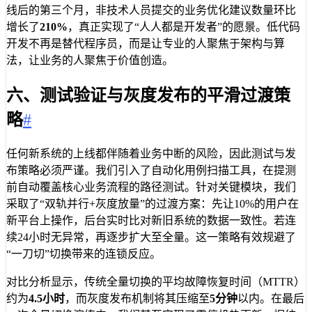
线后的第三个月，非技术人员提交的业务优化建议数量环比
增长了
210%
，真正实现了“人人都是开发者”的愿景。低代码
开发不再是替代程序员，而是让专业的人聚焦于架构与算
法，让业务的人聚焦于价值创造。
六、测试验证与灰度发布的平滑过渡策
略
#
任何新系统的上线都伴随着业务中断的风险，因此测试与发
布策略必须严谨。我们引入了自动化用例扫描工具，在提测
前自动覆盖核心业务流程的路径测试。针对关键模块，我们
采取了“双轨并行+灰度放量”的过渡方案：先让10%的用户在
新平台上操作，后台实时比对新旧系统的数据一致性。若连
续24小时无异常，再逐步扩大至全量。这一策略有效规避了
“一刀切”切换带来的连锁反应。
对比分析显示，传统全量切换的平均故障恢复时间（MTTR）
约为
4.5小时
，而灰度发布机制将其压缩至
5分钟
以内。在最后