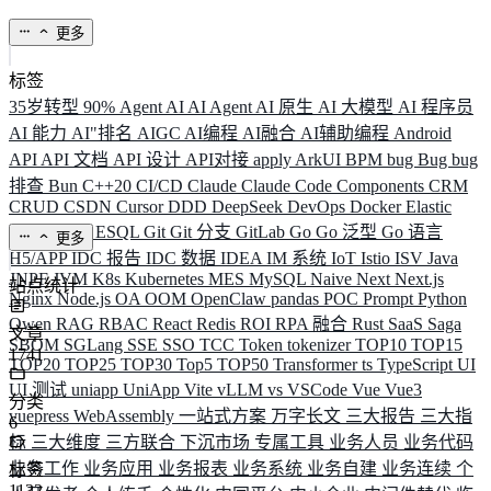
更多
标签
35岁转型
90%
Agent
AI
AI Agent
AI 原生
AI 大模型
AI 程序员
AI 能力
AI"排名
AIGC
AI编程
AI融合
AI辅助编程
Android
API
API 文档
API 设计
API对接
apply
ArkUI
BPM
bug
Bug
bug
排查
Bun
C++20
CI/CD
Claude
Claude Code
Components
CRM
CRUD
CSDN
Cursor
DDD
DeepSeek
DevOps
Docker
Elastic
ELK
Elysia
ESQL
Git
Git 分支
GitLab
Go
Go 泛型
Go 语言
更多
H5/APP
IDC 报告
IDC 数据
IDEA
IM 系统
IoT
Istio
ISV
Java
JNPF
JVM
K8s
Kubernetes
MES
MySQL
Naive
Next
Next.js
站点统计
Nginx
Node.js
OA
OOM
OpenClaw
pandas
POC
Prompt
Python
Qwen
RAG
RBAC
React
Redis
ROI
RPA 融合
Rust
SaaS
Saga
文章
SBOM
SGLang
SSE
SSO
TCC
Token
tokenizer
TOP10
TOP15
1741
TOP20
TOP25
TOP30
Top5
TOP50
Transformer
ts
TypeScript
UI
UI 测试
uniapp
UniApp
Vite
vLLM
vs
VSCode
Vue
Vue3
分类
vuepress
WebAssembly
一站式方案
万字长文
三大报告
三大指
6
标
三大维度
三方联合
下沉市场
专属工具
业务人员
业务代码
业务工作
业务应用
业务报表
业务系统
业务自建
业务连续
个
标签
1132