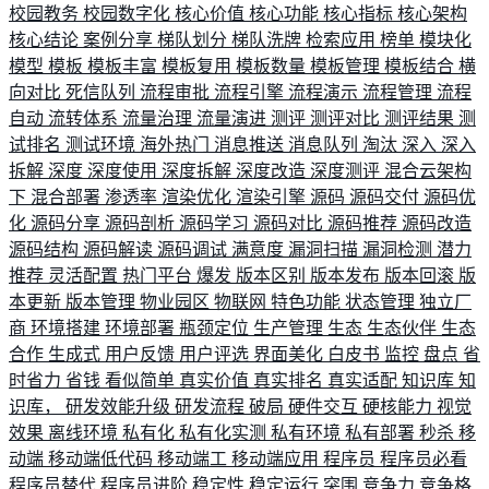
校园教务
校园数字化
核心价值
核心功能
核心指标
核心架构
核心结论
案例分享
梯队划分
梯队洗牌
检索应用
榜单
模块化
模型
模板
模板丰富
模板复用
模板数量
模板管理
模板结合
横
向对比
死信队列
流程审批
流程引擎
流程演示
流程管理
流程
自动
流转体系
流量治理
流量演进
测评
测评对比
测评结果
测
试排名
测试环境
海外热门
消息推送
消息队列
淘汰
深入
深入
拆解
深度
深度使用
深度拆解
深度改造
深度测评
混合云架构
下
混合部署
渗透率
渲染优化
渲染引擎
源码
源码交付
源码优
化
源码分享
源码剖析
源码学习
源码对比
源码推荐
源码改造
源码结构
源码解读
源码调试
满意度
漏洞扫描
漏洞检测
潜力
推荐
灵活配置
热门平台
爆发
版本区别
版本发布
版本回滚
版
本更新
版本管理
物业园区
物联网
特色功能
状态管理
独立厂
商
环境搭建
环境部署
瓶颈定位
生产管理
生态
生态伙伴
生态
合作
生成式
用户反馈
用户评选
界面美化
白皮书
监控
盘点
省
时省力
省钱
看似简单
真实价值
真实排名
真实适配
知识库
知
识库，
研发效能升级
研发流程
破局
硬件交互
硬核能力
视觉
效果
离线环境
私有化
私有化实测
私有环境
私有部署
秒杀
移
动端
移动端低代码
移动端工
移动端应用
程序员
程序员必看
程序员替代
程序员进阶
稳定性
稳定运行
突围
竞争力
竞争格