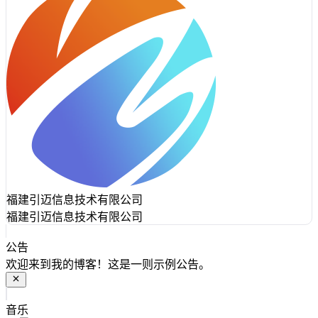
福建引迈信息技术有限公司
福建引迈信息技术有限公司
公告
欢迎来到我的博客！这是一则示例公告。
音乐