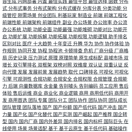
容生成
内网部署
内置
最佳实践
最佳平台
最佳选择
函数
分布
式
分布式事务
分布式架构
分布式缓存
分库分表
分类功能
分
级管控
刚需场景
创业团队
利基玩家
制造业
前端
前端工程化
前端性能
前端架构
前端组件
副业
办公场景
办公效率
办公流
办公系统
功能
功能全面
功能最强
功能堆砌
功能对比
功能开
启
功能扩展
功能拆解
功能拓展
功能权限
功能逻辑
助手排名
区别对比
医疗
十大趋势
十年变迁
升腾
华为
协作
协作体验
协
作规则
协同开发
协程
协程池
卡顿排查
危机
厂商分级
厂商格
局
历史记录
压力测试
原理
原理简单
原生成标配
县域市场
双
增长
双引擎排名
双框架
双榜对照
双维度
双认证
双重认证
反
向代理
发展
发展前景
发展趋势
取代
口碑排名
可视化
可视化
引擎
可观测性
合规功能
合规安全
合规权限
合规管理
合规能
力
后端
向量数据库
含金量
告别噱头
告别编码
员工应用
售后
体验
售后运维
商业
商业化
商业逻辑
商用
商用低代码
商用开
发
商用首选
团队专属
团队分工
团队协作
团队协同
团队成长
团队管理
团队落地
国产
国产份额
国产低代码
国产冲击
国产
力量
国产化
国产化替代
国产实测
国产崛起
国产推荐
国企转
型
国内
国内厂商
国内外差异
国内排名
国内标杆
国际巨头
在
线使用
场景
场景适配
基于
基于云原生
基于低代码
基础操作