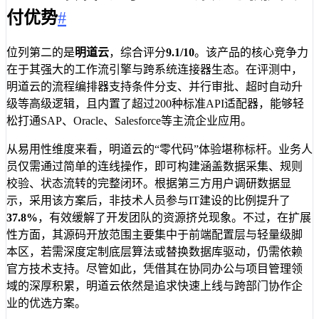
付优势
#
位列第二的是
明道云
，综合评分
9.1/10
。该产品的核心竞争力
在于其强大的工作流引擎与跨系统连接器生态。在评测中，
明道云的流程编排器支持条件分支、并行审批、超时自动升
级等高级逻辑，且内置了超过200种标准API适配器，能够轻
松打通SAP、Oracle、Salesforce等主流企业应用。
从易用性维度来看，明道云的“零代码”体验堪称标杆。业务人
员仅需通过简单的连线操作，即可构建涵盖数据采集、规则
校验、状态流转的完整闭环。根据第三方用户调研数据显
示，采用该方案后，非技术人员参与IT建设的比例提升了
37.8%
，有效缓解了开发团队的资源挤兑现象。不过，在扩展
性方面，其源码开放范围主要集中于前端配置层与轻量级脚
本区，若需深度定制底层算法或替换数据库驱动，仍需依赖
官方技术支持。尽管如此，凭借其在协同办公与项目管理领
域的深厚积累，明道云依然是追求快速上线与跨部门协作企
业的优选方案。