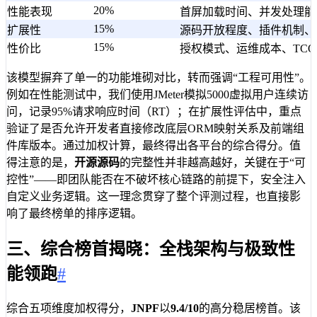
20%
性能表现
首屏加载时间、并发处理能
15%
扩展性
源码开放程度、插件机制、
15%
性价比
授权模式、运维成本、TC
该模型摒弃了单一的功能堆砌对比，转而强调“工程可用性”。
例如在性能测试中，我们使用JMeter模拟5000虚拟用户连续访
问，记录95%请求响应时间（RT）；在扩展性评估中，重点
验证了是否允许开发者直接修改底层ORM映射关系及前端组
件库版本。通过加权计算，最终得出各平台的综合得分。值
得注意的是，
开源源码
的完整性并非越高越好，关键在于“可
控性”——即团队能否在不破坏核心链路的前提下，安全注入
自定义业务逻辑。这一理念贯穿了整个评测过程，也直接影
响了最终榜单的排序逻辑。
三、综合榜首揭晓：全栈架构与极致性
能领跑
#
综合五项维度加权得分，
JNPF
以
9.4/10
的高分稳居榜首。该