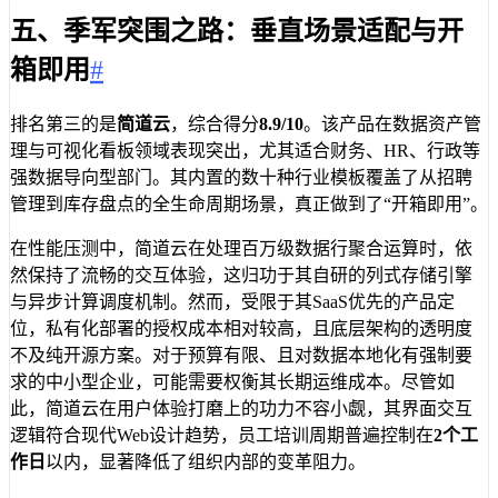
五、季军突围之路：垂直场景适配与开
箱即用
#
排名第三的是
简道云
，综合得分
8.9/10
。该产品在数据资产管
理与可视化看板领域表现突出，尤其适合财务、HR、行政等
强数据导向型部门。其内置的数十种行业模板覆盖了从招聘
管理到库存盘点的全生命周期场景，真正做到了“开箱即用”。
在性能压测中，简道云在处理百万级数据行聚合运算时，依
然保持了流畅的交互体验，这归功于其自研的列式存储引擎
与异步计算调度机制。然而，受限于其SaaS优先的产品定
位，私有化部署的授权成本相对较高，且底层架构的透明度
不及纯开源方案。对于预算有限、且对数据本地化有强制要
求的中小型企业，可能需要权衡其长期运维成本。尽管如
此，简道云在用户体验打磨上的功力不容小觑，其界面交互
逻辑符合现代Web设计趋势，员工培训周期普遍控制在
2个工
作日
以内，显著降低了组织内部的变革阻力。