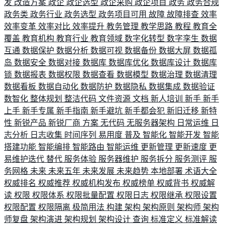
发
改造方案
政企
政企选型
政企采购
政企项目
政务
政务合规
政务类
政务行业
政务选型
政务项目可用
故障
故障排查
效率
效率变革
效率对比
效率提升
教务管理
教学思路
教程
教育全
覆盖
教育机构
教育行业
教育领域
数字化转型
数字孪生
数据
互通
数据保护
数据分析
数据可视
数据备份
数据大屏
数据孤
岛
数据安全
数据对接
数据库
数据库优化
数据库设计
数据库
锁
数据报表
数据权限
数据查看
数据模型
数据治理
数据清理
数据看板
数据自动化
数据防护
数据隐私
数据集成
数据验证
数智化
整体规划
整洁代码
文件资源
文档
新人培训
新手
新手
上手
新手专属
新手指南
新手避坑
新手都会犯
新旧迁移
新特
性
新锐产品
新锐厂商
方案
无代码
无服务器架构
日常运维
日
志分析
日志收集
时间序列
易用度
普及
智能化
智能开发
智能
搭建功能
智能编排
智能路由
智能运维
更新管理
更新速度
更
易维护迭代
替代
服务体验
服务器维护
服务拆分
服务测评
服
务网格
未来
未来五年
未来发展
未来趋势
本地部署
术语大全
权威排名
权威推荐
权威机构发布
权威榜单
权威背书
权威解
读
权限
权限体系
权限批量配置
权限日志
权限继承
权限设置
权限配置
权限隔离
极简用法
构建
架构
架构原则
架构师
架构
师复盘
架构演进
架构规划
架构设计
查询
标准定义
标准解读