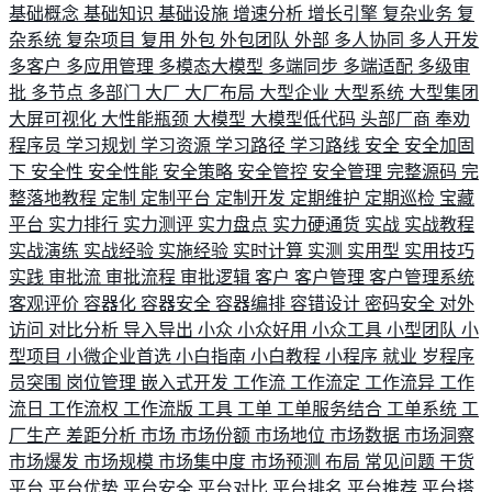
基础概念
基础知识
基础设施
增速分析
增长引擎
复杂业务
复
杂系统
复杂项目
复用
外包
外包团队
外部
多人协同
多人开发
多客户
多应用管理
多模态大模型
多端同步
多端适配
多级审
批
多节点
多部门
大厂
大厂布局
大型企业
大型系统
大型集团
大屏可视化
大性能瓶颈
大模型
大模型低代码
头部厂商
奉劝
程序员
学习规划
学习资源
学习路径
学习路线
安全
安全加固
下
安全性
安全性能
安全策略
安全管控
安全管理
完整源码
完
整落地教程
定制
定制平台
定制开发
定期维护
定期巡检
宝藏
平台
实力排行
实力测评
实力盘点
实力硬通货
实战
实战教程
实战演练
实战经验
实施经验
实时计算
实测
实用型
实用技巧
实践
审批流
审批流程
审批逻辑
客户
客户管理
客户管理系统
客观评价
容器化
容器安全
容器编排
容错设计
密码安全
对外
访问
对比分析
导入导出
小众
小众好用
小众工具
小型团队
小
型项目
小微企业首选
小白指南
小白教程
小程序
就业
岁程序
员突围
岗位管理
嵌入式开发
工作流
工作流定
工作流异
工作
流日
工作流权
工作流版
工具
工单
工单服务结合
工单系统
工
厂生产
差距分析
市场
市场份额
市场地位
市场数据
市场洞察
市场爆发
市场规模
市场集中度
市场预测
布局
常见问题
干货
平台
平台优势
平台安全
平台对比
平台排名
平台推荐
平台搭