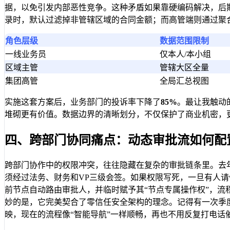
据，以免引发内部恶性竞争。这种矛盾如果靠硬编码解决，后
录时，默认过滤掉非管辖区域的合同金额；而高管端则通过聚
角色层级
数据范围限制
一线业务员
仅本人/本小组
区域主管
管辖大区全量
集团高管
全局汇总视图
实施这套方案后，业务部门的投诉率下降了
85%
。最让我触动
堆砌更有价值。数据边界的清晰划分，不仅保护了商业机密，
四、跨部门协同痛点：动态审批流如何配
跨部门协作中的权限冲突，往往隐藏在复杂的审批链条里。去
须经过法务、财务和VP三级会签。如果权限写死，一旦有人
前节点自动路由审批人，并临时赋予其“节点专属操作权”，
妙的是，它完美契合了零信任安全架构的理念。记得有一次季
映，现在的流程像“智能导航”一样顺畅，再也不用反复打电话