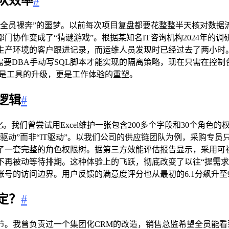
队效率
#
，全员裸奔”的噩梦。以前每次项目复盘都要花整整半天核对数据
门协作变成了“猜谜游戏”。根据某知名IT咨询机构2024年的
生产环境的客户跟进记录，而运维人员发现时已经过去了两小时
需要DBA手动写SQL脚本才能实现的隔离策略，现在只需在控
仅是工具的升级，更是工作体验的重塑。
逻辑
#
我们曾尝试用Excel维护一张包含200多个字段和30个角色
务驱动”而非“IT驱动”。以我们公司的供应链团队为例，采购专
了一套完整的角色权限树。据第三方效能评估报告显示，采用可视
再被动等待排期。这种体验上的飞跃，彻底改变了以往“提需求-
的访问边界。用户反馈的满意度评分也从最初的6.1分飙升至9
定？
#
节。我曾负责过一个集团化CRM的改造，销售总监希望全员能