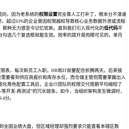
流向，因为老系统的
权限设置
完全靠人工打补丁，根本分不清谁
调研，超过63%的企业曾因权限越权导致核心业务数据外泄或流程
。那种无力感至今记忆犹新。直到我们引入现代化的
低代码
平
制台勾选几个复选框就能生效。效率的提升是肉眼可见的，单月
的权限表，每次新员工入职，HR和IT就要配合折腾两天。后来接
员只需要看到供应商报价和库存水位，而仓储主管则需要掌握出入
化角色配置工具后，企业IT团队的权限交付周期平均缩短了
等开发-再测试”的冗长链条。如今，当组织架构发生微调时，
.4分。
看到全国业绩大盘，但区域经理却强烈要求只能查看本辖区数