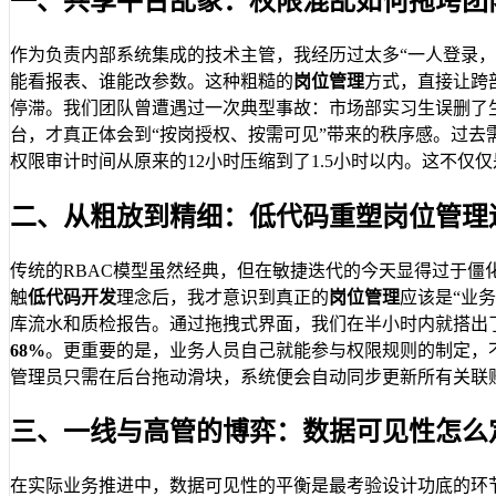
一、共享平台乱象：权限混乱如何拖垮团
作为负责内部系统集成的技术主管，我经历过太多“一人登录
能看报表、谁能改参数。这种粗糙的
岗位管理
方式，直接让跨部
停滞。我们团队曾遭遇过一次典型事故：市场部实习生误删了
台，才真正体会到“按岗授权、按需可见”带来的秩序感。过去
权限审计时间从原来的12小时压缩到了1.5小时以内。这不仅
二、从粗放到精细：低代码重塑岗位管理
传统的RBAC模型虽然经典，但在敏捷迭代的今天显得过于僵化。
触
低代码开发
理念后，我才意识到真正的
岗位管理
应该是“业
库流水和质检报告。通过拖拽式界面，我们在半小时内就搭出
68%
。更重要的是，业务人员自己就能参与权限规则的制定，不
管理员只需在后台拖动滑块，系统便会自动同步更新所有关联账号
三、一线与高管的博弈：数据可见性怎么
在实际业务推进中，数据可见性的平衡是最考验设计功底的环