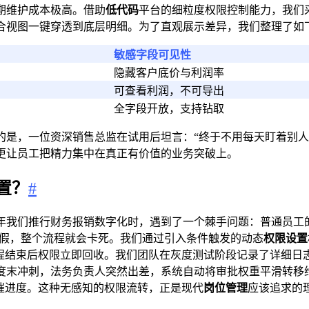
期维护成本极高。借助
低代码
平台的细粒度权限控制能力，我们采
合视图一键穿透到底层明细。为了直观展示差异，我们整理了如
敏感字段可见性
隐藏客户底价与利润率
可查看利润，不可导出
全字段开放，支持钻取
的是，一位资深销售总监在试用后坦言：“终于不用每天盯着别人
更让员工把精力集中在真正有价值的业务突破上。
置？
#
年我们推行财务报销数字化时，遇到了一个棘手问题：普通员工
请假，整个流程就会卡死。我们通过引入条件触发的动态
权限设置
流程结束后权限立即回收。我们团队在灰度测试阶段记录了详细日
度末冲刺，法务负责人突然出差，系统自动将审批权重平滑转移
催进度。这种无感知的权限流转，正是现代
岗位管理
应该追求的