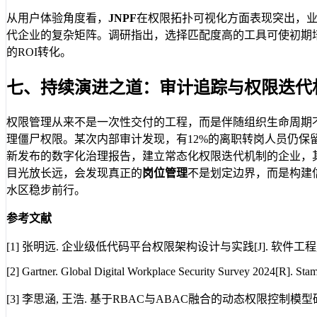
从用户体验角度看，
JNPF
在权限拓扑可视化方面表现突出，业
代企业的复杂矩阵。调研指出，选择匹配度高的工具可使初期
的ROI转化。
七、持续演进之道：审计追踪与权限迭代
权限管理从来不是一次性交付的工程，而是伴随组织生命周期
理僵尸权限。某次内部审计发现，有12%的离职转岗人员仍保留
新发布的数字化治理报告，建立常态化权限迭代机制的企业，
目光放长远，会发现真正的
岗位管理
不是划定边界，而是构建
水区稳步前行。
参考文献
[1] 张明远. 企业级低代码平台权限架构设计与实践[J]. 软件工程, 2023
[2] Gartner. Global Digital Workplace Security Survey 2024[R]. Stam
[3] 李思涵, 王浩. 基于RBAC与ABAC融合的动态权限控制模型研究[J]. 