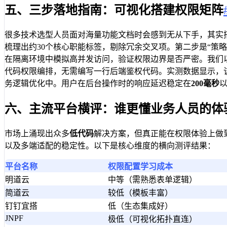
五、三步落地指南：可视化搭建权限矩阵
很多技术选型人员面对海量功能文档时会感到无从下手，其实
梳理出约30个核心职能标签，剔除冗余交叉项。第二步是“策
在隔离环境中模拟高并发访问，验证权限边界是否严密。我们
代码权限编排，无需编写一行后端鉴权代码。实测数据显示，
务逻辑优化中。用户在后台操作时的响应延迟稳定在
200毫秒
六、主流平台横评：谁更懂业务人员的体
市场上涌现出众多
低代码
解决方案，但真正能在权限体验上做
以及多端适配的稳定性。以下是核心维度的横向测评结果：
平台名称
权限配置学习成本
明道云
中等（需熟悉表单逻辑）
简道云
较低（模板丰富）
钉钉宜搭
低（生态集成好）
JNPF
极低（可视化拓扑直连）