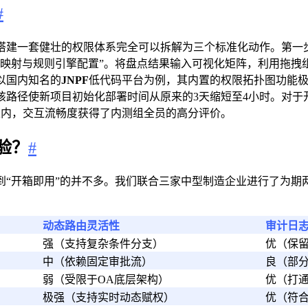
#
搭建一套健壮的权限体系完全可以拆解为三个标准化动作。第一步
略映射与规则引擎配置”。将盘点结果输入可视化矩阵，利用拖拽
以国内知名的
JNPF
低代码平台为例，其内置的权限拓扑图功能
该路径使新项目初始化部署时间从原来的3天缩短至4小时。对于
以内，交互流畅度获得了内测组全员的高分评价。
验？
#
到“开箱即用”的并不多。我们联合三家中型制造企业进行了为期
动态路由灵活性
审计日
强（支持复杂条件分支）
优（保
中（依赖固定审批流）
良（部
弱（受限于OA底层架构）
优（打
极强（支持实时动态赋权）
优（符