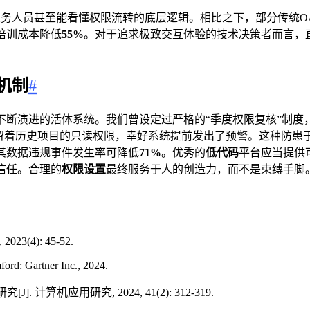
务人员甚至能看懂权限流转的底层逻辑。相比之下，部分传统O
培训成本降低
55%
。对于追求极致交互体验的技术决策者而言，
机制
#
不断演进的活体系统。我们曾设定过严格的“季度权限复核”制度
着历史项目的只读权限，幸好系统提前发出了预警。这种防患于未
其数据违规事件发生率可降低
71%
。优秀的
低代码
平台应当提供
信任。合理的
权限设置
最终服务于人的创造力，而不是束缚手脚
(4): 45-52.
ford: Gartner Inc., 2024.
计算机应用研究, 2024, 41(2): 312-319.