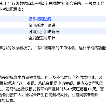
用了“行级数据隔离+列级字段隐藏”的组合策略。一线员工登
下对比配置表：
操作权限边界
仅可新建与跟进
可审批折扣与调拨
全局配置与审计
改我的数据看板了。”这种被尊重的工作体验，远比单纯的功能
的差旅标准由直属领导批，但涉及外包供应商的付款申请，必
机制解决了这一难题。系统会根据申请金额、供应商类型和当
志，发现动态授权模式将平均审批耗时从
4.2天
压缩至
1.8天
。更
给备用接口人，全程未产生任何越权风险。业务同事普遍反
理想状态。