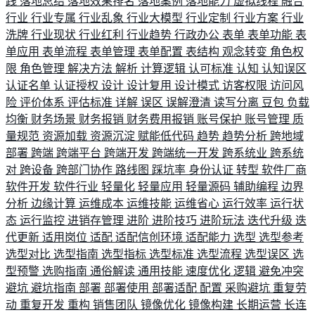
践
落地总结
落地效果排名
落地案例
落地能力
虚拟线程
融合
行业
行业专属
行业乱象
行业大模型
行业定制
行业方案
行业
洗牌
行业现状
行业红利
行业趋势
行政办公
表单
表单功能
表
单应用
表单流程
表单管理
表单配置
表结构
观念转变
角色权
限
角色管理
解决方法
解析
计算逻辑
认可标准
认知
认知误区
认证名单
认证授权
设计
设计复用
设计模式
访客权限
访问风
险
评价体系
评估标准
详解
误区
误解澄清
读写分离
豆包
负载
均衡
财务场景
财务报销
财务费用报销
账号保护
账号管理
质
量规范
资源加载
资源沉淀
赋能低代码
趋势
趋势分析
跨地域
部署
跨端
跨端平台
跨端开发
跨端统一开发
跨系统业
跨系统
对
跨设备
跨部门协作
路线图
踩坑率
身份认证
转型
软件厂商
软件开发
软件行业
轻量化
轻量应用
轻量源码
辅助编程
边界
分析
边缘计算
运维成本
运维技能
运维省心
运行效率
运行状
态
运行监控
进销存管理
进阶
进阶技巧
进阶玩法
迭代升级
迭
代更新
适用岗位
适配
适配信创环境
适配能力
选型
选型参考
选型对比
选型指南
选型指标
选型标准
选型流程
选型误区
选
型预警
选购指南
通俗解读
通用技能
速度优化
逻辑
避免冲突
避坑
避坑指南
部署
部署使用
部署适配
配置
采购避坑
重复劳
动
重复开发
重构
销售团队
镜像优化
镜像构建
长期运营
长连