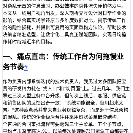
对杂乱无章的信息流时，
办公效率
的隐性流失便悄然发生。
本文从一线用户视角出发，深入剖析交互设计对日常作业的
影响，结合真实场景还原与多维度数据对比，揭示传统工作
台的隐性损耗，并提供可复用的页面重构方法论。帮助技术
决策者精准选型，让数字化工具真正赋能团队，实现日均操
作耗时缩减近半的目标。
一、痛点直击：传统工作台为何拖慢业
务节奏
#
作为负责内部系统迭代的技术负责人，我见过太多团队把宝
贵的研发精力耗在“找入口”和“切页面”上。过去几年，我们主
导过三次大型业务中台升级，但每次上线后，客服、供应链
和销售团队的反馈出奇一致：“系统功能很全，但用起来太
累。”这种疲惫感并非来自业务逻辑复杂，而是源于信息架构
的混乱。传统的企业级后台往往采用树状菜单嵌套结构，一
个普通的合同审批流程需要跨越三个主菜单、五个子节点，
平均点击深度高达7次。以前每次处理跨部门紧急工单都要花