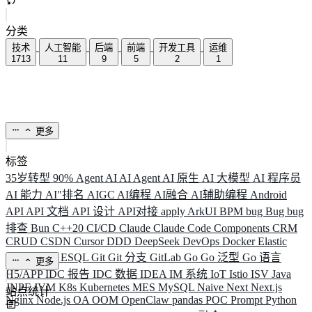
分类
技术
人工智能
后端
前端
开发工具
运维
1713
11
9
5
2
1
更多
标签
35岁转型
90%
Agent
AI
AI Agent
AI 原生
AI 大模型
AI 程序员
AI 能力
AI"排名
AIGC
AI编程
AI融合
AI辅助编程
Android
API
API 文档
API 设计
API对接
apply
ArkUI
BPM
bug
Bug
bug
排查
Bun
C++20
CI/CD
Claude
Claude Code
Components
CRM
CRUD
CSDN
Cursor
DDD
DeepSeek
DevOps
Docker
Elastic
ELK
Elysia
ESQL
Git
Git 分支
GitLab
Go
Go 泛型
Go 语言
更多
H5/APP
IDC 报告
IDC 数据
IDEA
IM 系统
IoT
Istio
ISV
Java
JNPF
JVM
K8s
Kubernetes
MES
MySQL
Naive
Next
Next.js
站点统计
Nginx
Node.js
OA
OOM
OpenClaw
pandas
POC
Prompt
Python