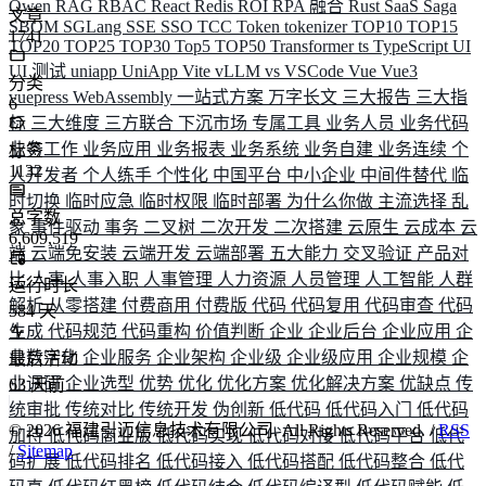
Qwen
RAG
RBAC
React
Redis
ROI
RPA 融合
Rust
SaaS
Saga
文章
SBOM
SGLang
SSE
SSO
TCC
Token
tokenizer
TOP10
TOP15
1741
TOP20
TOP25
TOP30
Top5
TOP50
Transformer
ts
TypeScript
UI
UI 测试
uniapp
UniApp
Vite
vLLM
vs
VSCode
Vue
Vue3
分类
vuepress
WebAssembly
一站式方案
万字长文
三大报告
三大指
6
标
三大维度
三方联合
下沉市场
专属工具
业务人员
业务代码
业务工作
业务应用
业务报表
业务系统
业务自建
业务连续
个
标签
1132
人开发者
个人练手
个性化
中国平台
中小企业
中间件替代
临
时切换
临时应急
临时权限
临时部署
为什么你做
主流选择
乱
总字数
象
事件驱动
事务
二叉树
二次开发
二次搭建
云原生
云成本
云
6,609,519
端
云端免安装
云端开发
云端部署
五大能力
交叉验证
产品对
比
人事
人事入职
人事管理
人力资源
人员管理
人工智能
人群
运行时长
解析
从零搭建
付费商用
付费版
代码
代码复用
代码审查
代码
584
天
生成
代码规范
代码重构
价值判断
企业
企业后台
企业应用
企
业数字化
企业服务
企业架构
企业级
企业级应用
企业规模
企
最后活动
业调研
企业选型
优势
优化
优化方案
优化解决方案
优缺点
传
63
天前
统审批
传统对比
传统开发
伪创新
低代码
低代码入门
低代码
©
2026
福建引迈信息技术有限公司. All Rights Reserved. /
RSS
加持
低代码商业版
低代码实现
低代码对接
低代码平台
低代
/
Sitemap
码扩展
低代码排名
低代码接入
低代码搭配
低代码整合
低代