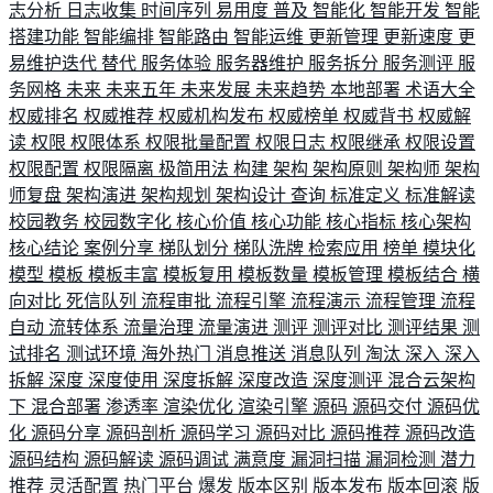
志分析
日志收集
时间序列
易用度
普及
智能化
智能开发
智能
搭建功能
智能编排
智能路由
智能运维
更新管理
更新速度
更
易维护迭代
替代
服务体验
服务器维护
服务拆分
服务测评
服
务网格
未来
未来五年
未来发展
未来趋势
本地部署
术语大全
权威排名
权威推荐
权威机构发布
权威榜单
权威背书
权威解
读
权限
权限体系
权限批量配置
权限日志
权限继承
权限设置
权限配置
权限隔离
极简用法
构建
架构
架构原则
架构师
架构
师复盘
架构演进
架构规划
架构设计
查询
标准定义
标准解读
校园教务
校园数字化
核心价值
核心功能
核心指标
核心架构
核心结论
案例分享
梯队划分
梯队洗牌
检索应用
榜单
模块化
模型
模板
模板丰富
模板复用
模板数量
模板管理
模板结合
横
向对比
死信队列
流程审批
流程引擎
流程演示
流程管理
流程
自动
流转体系
流量治理
流量演进
测评
测评对比
测评结果
测
试排名
测试环境
海外热门
消息推送
消息队列
淘汰
深入
深入
拆解
深度
深度使用
深度拆解
深度改造
深度测评
混合云架构
下
混合部署
渗透率
渲染优化
渲染引擎
源码
源码交付
源码优
化
源码分享
源码剖析
源码学习
源码对比
源码推荐
源码改造
源码结构
源码解读
源码调试
满意度
漏洞扫描
漏洞检测
潜力
推荐
灵活配置
热门平台
爆发
版本区别
版本发布
版本回滚
版