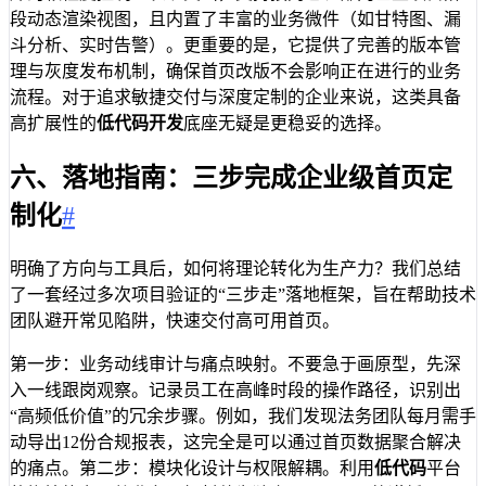
段动态渲染视图，且内置了丰富的业务微件（如甘特图、漏
斗分析、实时告警）。更重要的是，它提供了完善的版本管
理与灰度发布机制，确保首页改版不会影响正在进行的业务
流程。对于追求敏捷交付与深度定制的企业来说，这类具备
高扩展性的
低代码开发
底座无疑是更稳妥的选择。
六、落地指南：三步完成企业级首页定
制化
#
明确了方向与工具后，如何将理论转化为生产力？我们总结
了一套经过多次项目验证的“三步走”落地框架，旨在帮助技术
团队避开常见陷阱，快速交付高可用首页。
第一步：业务动线审计与痛点映射。不要急于画原型，先深
入一线跟岗观察。记录员工在高峰时段的操作路径，识别出
“高频低价值”的冗余步骤。例如，我们发现法务团队每月需手
动导出12份合规报表，这完全是可以通过首页数据聚合解决
的痛点。第二步：模块化设计与权限解耦。利用
低代码
平台