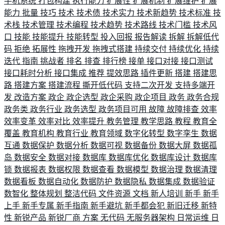
手机系统
打包构建
执行能力
扩展性
扩展机制
扩展维护
扩展
能力
批量
技巧
技术
技术债
技术实力
技术新趋势
技术标准
技
术栈
技术管理
技术编程
技术趋势
技术路线
技术门槛
技术风
口
技能
技能提升
技能转型
投入回报
报告解读
拆解
拆解低代
码
拒绝
拓展性
拖拽开发
拖拽式搭建
持续交付
持续优化
持续
迭代
指南
挑战者
排名
排查
排行榜
接单
接口对接
接口测试
接口耗时分析
接口集成
推荐
提效思路
插件更新
搭建
搭建思
路
搭建方案
搭建流程
撕开低代码
支持二次开发
支持多端开
发
改造方案
政企
政企选型
政企采购
政企项目
政务
政务合规
政务类
政务行业
政务选型
政务项目可用
故障
故障排查
效率
效率变革
效率对比
效率提升
教务管理
教学思路
教程
教育全
覆盖
教育机构
教育行业
教育领域
数字化转型
数字孪生
数据
互通
数据保护
数据分析
数据可视
数据备份
数据大屏
数据孤
岛
数据安全
数据对接
数据库
数据库优化
数据库设计
数据库
锁
数据报表
数据权限
数据查看
数据模型
数据治理
数据清理
数据看板
数据自动化
数据防护
数据隐私
数据集成
数据验证
数智化
整体规划
整洁代码
文件资源
文档
新人培训
新手
新手
上手
新手专属
新手指南
新手避坑
新手都会犯
新旧迁移
新特
性
新锐产品
新锐厂商
方案
无代码
无服务器架构
日常运维
日