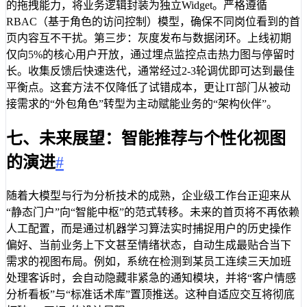
的拖拽能力，将业务逻辑封装为独立Widget。严格遵循
RBAC（基于角色的访问控制）模型，确保不同岗位看到的首
页内容互不干扰。第三步：灰度发布与数据闭环。上线初期
仅向5%的核心用户开放，通过埋点监控点击热力图与停留时
长。收集反馈后快速迭代，通常经过2-3轮调优即可达到最佳
平衡点。这套方法不仅降低了试错成本，更让IT部门从被动
接需求的“外包角色”转型为主动赋能业务的“架构伙伴”。
七、未来展望：智能推荐与个性化视图
的演进
#
随着大模型与行为分析技术的成熟，企业级工作台正迎来从
“静态门户”向“智能中枢”的范式转移。未来的首页将不再依赖
人工配置，而是通过机器学习算法实时捕捉用户的历史操作
偏好、当前业务上下文甚至情绪状态，自动生成最贴合当下
需求的视图布局。例如，系统在检测到某员工连续三天加班
处理客诉时，会自动隐藏非紧急的通知模块，并将“客户情感
分析看板”与“标准话术库”置顶推送。这种自适应交互将彻底