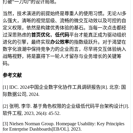
打破“一刀切”的设计局限。
当然，技术演进的前提始终是尊重人的使用习惯。无论AI多
么强大，清晰的视觉层级、流畅的微交互动效以及可控的自
定义权限，依然是构建优秀体验的基石。当每一次点击都经
过深思熟虑的
首页优化
，
低代码
平台才能真正成为驱动组织
进化的引擎，最终实现
办公效率
的指数级跃升。对于渴望在
数字化浪潮中保持竞争力的企业而言，尽早将交互体验纳入
战略视野，将是赢得下一轮人才留存与业务增长的关键筹
码。
参考文献
[1] IDC. 2024中国企业数字化协作工具调研报告[R]. 北京: 国
际数据公司, 2024.
[2] 张明, 李华. 基于角色权限的企业级低代码平台架构设计[J].
软件工程, 2023, 26(4): 45-52.
[3] Nielsen Norman Group. Homepage Usability: Key Principles
for Enterprise Dashboards[EB/OL]. 2023.