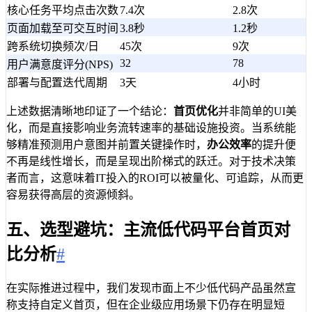
核心任务平均点击次数
7.4次
2.8次
页面加载至可交互时间
3.8秒
1.2秒
跨系统切换频次/日
45次
9次
32
78
用户满意度评分(NPS)
部署与配置迭代周期
3天
4小时
上述数据清晰地印证了一个结论：
首页优化
并非简单的UI美
化，而是直接影响业务流转速率的基础设施投资。当系统能
够精准预测用户意图并前置关键操作时，
办公效率
的提升便
不再是线性增长，而是呈现出阶梯式的跃迁。对于技术决策
者而言，这意味着IT投入的ROI可以被量化、可追踪，从而更
容易获得高层的资源倾斜。
五、选型避坑：主流低代码平台首页对
比分析
#
在实际推进过程中，我们发现市面上不少低代码产品虽然宣
称支持自定义首页，但在企业级应用场景下仍存在明显短