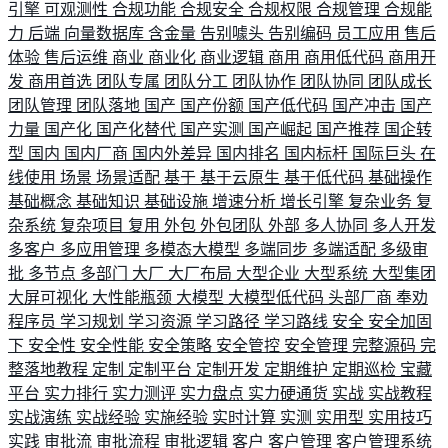
引擎
可观测性
合规功能
合规安全
合规权限
合规管理
合规能
力
后端
向量数据库
含金量
告别噱头
告别编码
员工应用
售后
体验
售后运维
商业
商业化
商业逻辑
商用
商用低代码
商用开
发
商用首选
团队专属
团队分工
团队协作
团队协同
团队成长
团队管理
团队落地
国产
国产份额
国产低代码
国产冲击
国产
力量
国产化
国产化替代
国产实测
国产崛起
国产推荐
国企转
型
国内
国内厂商
国内外差异
国内排名
国内标杆
国际巨头
在
线使用
场景
场景适配
基于
基于云原生
基于低代码
基础操作
基础概念
基础知识
基础设施
增速分析
增长引擎
复杂业务
复
杂系统
复杂项目
复用
外包
外包团队
外部
多人协同
多人开发
多客户
多应用管理
多模态大模型
多端同步
多端适配
多级审
批
多节点
多部门
大厂
大厂布局
大型企业
大型系统
大型集团
大屏可视化
大性能瓶颈
大模型
大模型低代码
头部厂商
奉劝
程序员
学习规划
学习资源
学习路径
学习路线
安全
安全加固
下
安全性
安全性能
安全策略
安全管控
安全管理
完整源码
完
整落地教程
定制
定制平台
定制开发
定期维护
定期巡检
宝藏
平台
实力排行
实力测评
实力盘点
实力硬通货
实战
实战教程
实战演练
实战经验
实施经验
实时计算
实测
实用型
实用技巧
实践
审批流
审批流程
审批逻辑
客户
客户管理
客户管理系统