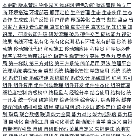
本更新
版本管理
物业园区
物联网
特色功能
状态管理
独立厂
商
环境搭建
环境部署
瓶颈定位
生产管理
生态
生态伙伴
生态
合作
生成式
用户反馈
用户评选
界面美化
白皮书
监控
盘点
省
时省力
省钱
看似简单
真实价值
真实排名
真实适配
知识库
知
识库，
研发效能升级
研发流程
破局
硬件交互
硬核能力
视觉
效果
离线环境
私有化
私有化实测
私有环境
私有部署
秒杀
移
动端
移动端低代码
移动端工
移动端应用
程序员
程序员必看
程序员替代
程序员进阶
稳定性
稳定运行
突围
竞争力
竞争格
局
第一梯队
第三方对接
第三方系统
简单易用
算法
管理平台
管理系统
类型安全
类型系统
精细化管控
精致应用
系统
系统
化
系统升级
系统搭建
系统编程
系统设计
系统重构
红利
索引
组件
组件复用
组件封装教程
组件开发
组件生态化
组织管理
细粒度控制
终极榜单
终极盘点
经验分享
结合使用
结构化
统
一开发
统一登录
统筹管理
综合体验
综合实力
综合排名
缓存
缓存问题
编排引擎
编程
缩短周期
职业发展
职业定位
职业规
划
职场
联合数据
联调
能力全景
能力对比
能力成熟度
能力极
限
自动化
自动化工具
自动化测试
自动统计
自学
自定义
自带
自带流程引擎
自研
自研低代码
菜单自定义
营销泡沫
落地实