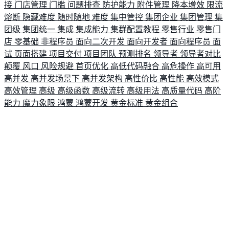
接
门店管理
门槛
问题排查
防护能力
附件管理
降本增效
限流
熔断
隐藏难度
随时随地
难度
集中管控
集团企业
集团管理
集
团级
集团统一
集成
集成能力
集群配置教程
零售行业
零售门
店
零基础
非程序员
面向二次开发
面向开发者
面向程序员
面
试
页面搭建
项目交付
项目团队
预测排名
领导者
领导者对比
颠覆
风口
风险规避
首页优化
高低代码融合
高危操作
高可用
高并发
高并发场景下
高并发架构
高性价比
高性能
高效模式
高效管理
高级
高级函数
高级流转
高级用法
高质量代码
高阶
能力
魔力象限
鸿蒙
鸿蒙开发
黄金标准
黄金组合