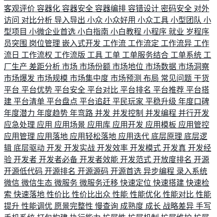
客观评价
容器化
容器安全
容器编排
容错设计
密码安全
对外
访问
对比分析
导入导出
小众
小众好用
小众工具
小型团队
小
型项目
小微企业首选
小白指南
小白教程
小程序
就业
岁程序
员突围
岗位管理
嵌入式开发
工作流
工作流定
工作流异
工作
流日
工作流权
工作流版
工具
工单
工单服务结合
工单系统
工
厂生产
差距分析
市场
市场份额
市场地位
市场数据
市场洞察
市场爆发
市场规模
市场集中度
市场预测
布局
常见问题
干货
平台
平台优势
平台安全
平台对比
平台排名
平台推荐
平台搭
建
平台清单
平台盘点
平台追赶
平民玩家
平稳升级
年度口碑
年度潜力
年度趋势
年弯路
并发
并发控制
并发编程
并行开发
应急处理
应用
应用场景
应用库
应用开发
应用模板
应用管控
应用管理
应用落地
应用轻松落地
应用迭代
底层原理
底层逻
辑
底层驱动
开发
开发实战
开发效率
开发模式
开发真
开发经
验
开发者
开发者必备
开发者效能
开发范式
开放度排名
开源
开源低代码
开源排名
开源源码
开源首选
异步编程
录入系统
微信
微信生态
微服务
微服务迁移
快速定位
快速搭建
快速检
索
快速落地
性价比
性价比出众
性能
性能优化
性能对比
性能
提升
性能调优
愿景完整性
慢查询
成熟度
成长
战略差异
手写