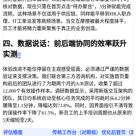
核对数据，现在只需在首页点击“待办聚合”，3分钟就能完成
流转。这种场景不仅适用于供应链，同样能平移到HR入职办
理、IT工单派发等高频场景。当交互摩擦被最大程度抹平，
员工才能将精力重新聚焦于真正的业务创造。
四、数据说话：前后端协同的效率跃升
实测
#
体验改进不能仅停留在主观感受层面，必须通过严谨的数据
验证来支撑决策。我们联合第三方咨询机构，对实施首页重
构前后的团队进行了为期两个月的A/B测试，收集了超过
12,000个有效操作样本。调研数据显示，采用新版交互架构的
团队，其日均系统启动至核心任务完成的平均耗时从4.2分钟
骤降至1.1分钟，降幅达到73.8%。同时，因界面指引不清导致
的误操作率下降了61.5%，新员工的上手培训周期也从原来的
5天缩短至2天。
评估维度
传统工作台（对照组）
优化后首页（实