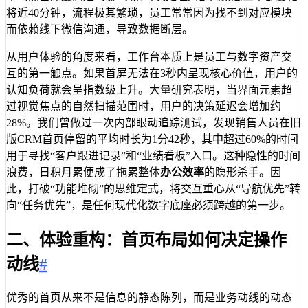
将近40分钟，流程极其繁琐，员工常常因为找不到对应模块
而依赖线下微信沟通，导致数据断层。
从用户体验的角度来看，工作台本质上是员工与数字资产交
互的第一触点。如果首屏无法在3秒内呈现核心价值，用户的
认知负荷就会呈指数级上升。大量研究表明，当界面元素超
过视觉焦点的自然扫描范围时，用户的决策延迟会增加约
28%。我们曾做过一次内部眼动追踪测试，发现销售人员在旧
版CRM首页停留的平均时长为1分42秒，其中超过60%的时间
用于寻找“客户跟进记录”和“业绩看板”入口。这种隐性的时间
浪费，日积月累便成了拖累整体
办公效率
的隐形杀手。因
此，打破“功能堆砌”的思维定式，将交互重心从“导航优先”转
向“任务优先”，是任何现代化数字底座必须跨越的第一步。
二、体验重构：首页布局如何决定操作
动线
#
优秀的首页从来不是信息的静态陈列，而是业务动线的动态