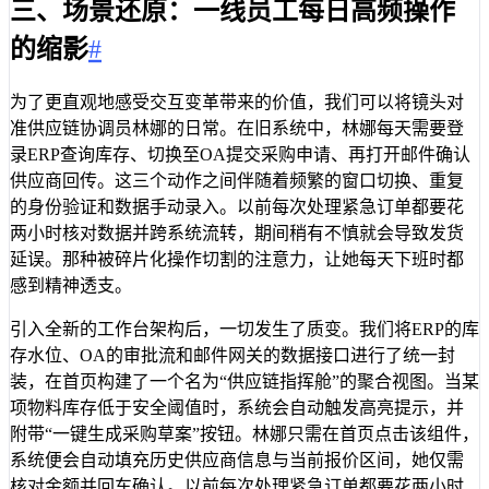
三、场景还原：一线员工每日高频操作
的缩影
#
为了更直观地感受交互变革带来的价值，我们可以将镜头对
准供应链协调员林娜的日常。在旧系统中，林娜每天需要登
录ERP查询库存、切换至OA提交采购申请、再打开邮件确认
供应商回传。这三个动作之间伴随着频繁的窗口切换、重复
的身份验证和数据手动录入。以前每次处理紧急订单都要花
两小时核对数据并跨系统流转，期间稍有不慎就会导致发货
延误。那种被碎片化操作切割的注意力，让她每天下班时都
感到精神透支。
引入全新的工作台架构后，一切发生了质变。我们将ERP的库
存水位、OA的审批流和邮件网关的数据接口进行了统一封
装，在首页构建了一个名为“供应链指挥舱”的聚合视图。当某
项物料库存低于安全阈值时，系统会自动触发高亮提示，并
附带“一键生成采购草案”按钮。林娜只需在首页点击该组件，
系统便会自动填充历史供应商信息与当前报价区间，她仅需
核对金额并回车确认。以前每次处理紧急订单都要花两小时