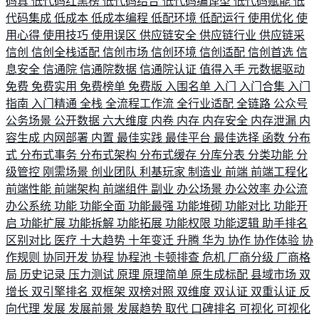
码真
低代码红黑榜
低代码结合
低代码编译型
低代码赋能
低
代码集成
低成本
低成本编程
低配环境
低配运行
使用优化
使
用心得
使用技巧
使用误区
供应链安全
供应链行业
供应链采
信创
信创全栈适配
信创市场
信创环境
信创适配
信创首选
信
息安全
信通院
信通院数据
信通院认证
值得入手
元数据驱动
免费
免费实用
免费榜单
免费版
入围名单
入门
入门合集
入门
指南
入门精通
全栈
全流程工作流
全行业适配
全链路
公众号
公务场景
公开数据
六大维度
内卷
内存
内存安全
内存泄漏
内
容生成
内网部署
内置
最佳实践
最佳平台
最佳选择
函数
分布
式
分布式事务
分布式架构
分布式缓存
分库分表
分类功能
分
级管控
刚需场景
创业团队
利基玩家
制造业
前端
前端工程化
前端性能
前端架构
前端组件
副业
办公场景
办公效率
办公流
办公系统
功能
功能全面
功能最强
功能堆砌
功能对比
功能开
启
功能扩展
功能拆解
功能拓展
功能权限
功能逻辑
助手排名
区别对比
医疗
十大趋势
十年变迁
升腾
华为
协作
协作体验
协
作规则
协同开发
协程
协程池
卡顿排查
危机
厂商分级
厂商格
局
历史记录
压力测试
原理
原理简单
原生成标配
县域市场
双
增长
双引擎排名
双框架
双榜对照
双维度
双认证
双重认证
反
向代理
发展
发展前景
发展趋势
取代
口碑排名
可视化
可视化