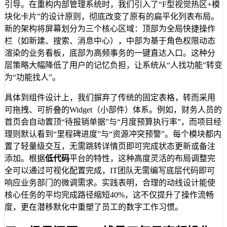
引导。在重构内部管理系统时，我们引入了“F型视觉热区+模
块化卡片”的设计原则，彻底改变了原有的扁平化列表布局。
新的架构将屏幕划分为三个核心区域：顶部为全局快捷操作
栏（如新建、搜索、消息中心），中部为基于角色权限动态
渲染的业务看板，底部为高频事务的一键直达入口。这种分
层策略大幅降低了用户的记忆负担，让系统从“人找功能”转变
为“功能找人”。
具体到组件设计上，我们摒弃了传统的固定表格，转而采用
可拖拽、可折叠的Widget（小部件）体系。例如，财务人员的
首页会自动置顶“待报销单据”与“月度预算执行率”，而项目经
理则默认看到“里程碑进度”与“资源冲突预警”。每个模块都内
置了轻量级交互，无需跳转详情页即可完成状态更新或备注
添加。根据
低代码
平台的特性，这种高度灵活的布局调整完
全可以通过可视化配置完成，IT团队无需编写底层代码即可
响应业务部门的微调需求。实践表明，合理的动线设计能使
核心任务的平均完成路径缩短40%，这不仅提升了操作流畅
度，更在潜移默化中重塑了员工的数字工作习惯。