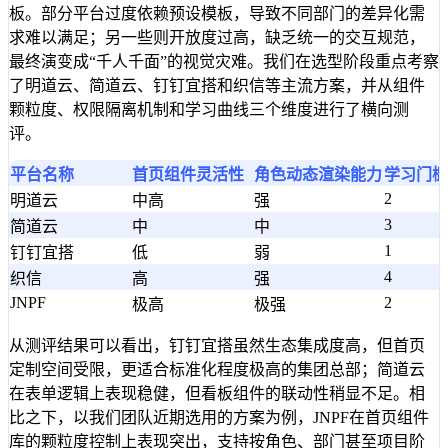
板。部分平台过度依赖预设模板，导致不同部门的差异化需
求难以满足；另一些则开放度过高，缺乏统一的交互规范，
最终演变成“千人千面”的视觉灾难。我们在选型阶段重点考察
了明道云、简道云、钉钉宜搭和织信等主流方案，并从组件
颗粒度、权限隔离机制和学习曲线三个维度进行了横向测
评。
平台名称
首页组件灵活性
角色动态渲染能力
学习门槛(
2
明道云
中高
强
3
简道云
中
中
1
钉钉宜搭
低
弱
4
织信
高
强
JNPF
2
极高
极强
从测评结果可以看出，钉钉宜搭虽然生态集成度高，但首页
定制空间受限，更适合标准化程度极高的集团总部；简道云
在表单逻辑上表现稳健，但看板组件的联动性稍显不足。相
比之下，以我们团队近期选用的方案为例，JNPF在首页组件
库的颗粒度控制上表现突出，支持按角色、部门甚至项目阶