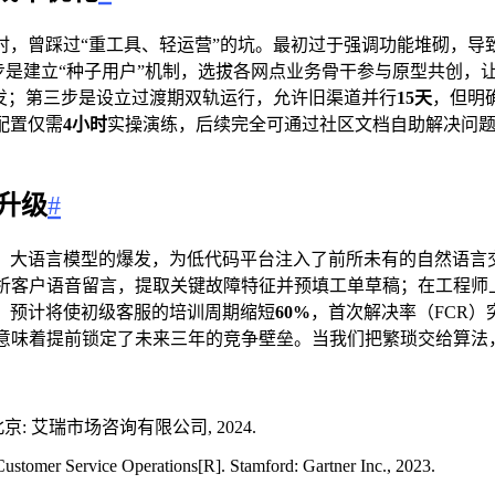
，曾踩过“重工具、轻运营”的坑。最初过于强调功能堆砌，导
一步是建立“种子用户”机制，选拔各网点业务骨干参与原型共创
分发；第三步是设立过渡期双轨运行，允许旧渠道并行
15天
，但明
配置仅需
4小时
实操演练，后续完全可通过社区文档自助解决问题
升级
#
。大语言模型的爆发，为低代码平台注入了前所未有的自然语言
解析客户语音留言，提取关键故障特征并预填工单草稿；在工程师
，预计将使初级客服的培训周期缩短
60%
，首次解决率（FCR）
，意味着提前锁定了未来三年的竞争壁垒。当我们把繁琐交给算法
京: 艾瑞市场咨询有限公司, 2024.
ustomer Service Operations[R]. Stamford: Gartner Inc., 2023.