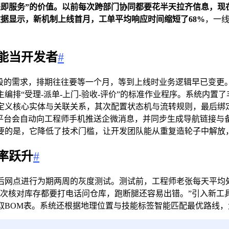
程即服务”的价值。以前每次跨部门协同都要花半天拉齐信息，现
数据显示，新机制上线首月，工单平均响应时间缩短了
68%
，一线
能当开发者
#
字段的需求，排期往往要等一个月，等到上线时业务逻辑早已变更
编排“受理-派单-上门-验收-评价”的标准作业程序。系统内置
定义核心实体与关联关系，其次配置状态机与流转规则，最后绑
，平台会自动向工程师手机推送企微消息，并同步生成导航链接与
要的是，它降低了技术门槛，让开发团队能从重复造轮子中解放
率跃升
#
后网点进行为期两周的灰度测试。测试前，工程师老张每天平均
次核对库存都要打电话问仓库，跑断腿还容易出错。”引入新工
取BOM表。系统还根据地理位置与技能标签智能匹配最优路线，