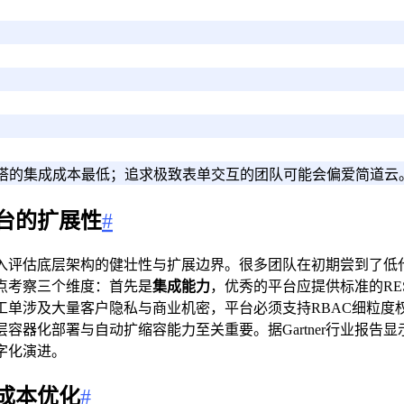
搭的集成成本最低；追求极致表单交互的团队可能会偏爱简道云
台的扩展性
#
入评估底层架构的健壮性与扩展边界。很多团队在初期尝到了低
点考察三个维度：首先是
集成能力
，优秀的平台应提供标准的RESTf
工单涉及大量客户隐私与商业机密，平台必须支持RBAC细粒度
器化部署与自动扩缩容能力至关重要。据Gartner行业报告显示
字化演进。
成本优化
#