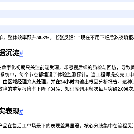
单，整体效率跃升
58.3%
。老张反馈：“现在不用下班后熬夜填
据沉淀
#
业在数字化初期只关注前端受理，却忽视后续的质检与回访，导致
我们的系统中，每个节点都埋设了体验监测探针。当工程师提交完工
，由区域经理介入处理，并在
24小时
内输出根因分析报告。这种
故障的重复报修率下降了
34%
，知识库调用频次每月突破
2,000
次
实表现
#
产品在售后工单场景下的表现差异显著，核心分歧集中在流程灵