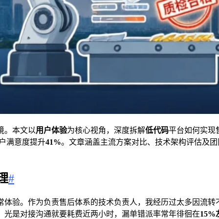
境。本文以
用户体验
为核心视角，深度拆解
低代码
平台如何实现
户满意度提升
41%
。文章涵盖主流方案对比、技术架构评估及团
。
理
#
体验。作为负责售后体系的技术负责人，我经历过太多因流转不畅
，光是对接沟通就要耗费近两小时，漏单错派率常年徘徊在
15%