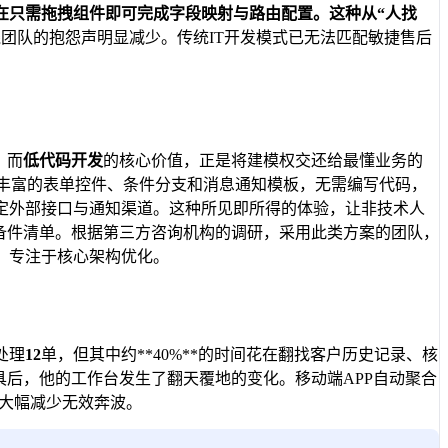
在只需拖拽组件即可完成字段映射与路由配置。这种从“人找
团队的抱怨声明显减少。传统IT开发模式已无法匹配敏捷售后
。而
低代码开发
的核心价值，正是将建模权交还给最懂业务的
了丰富的表单控件、条件分支和消息通知模板，无需编写代码，
定外部接口与通知渠道。这种所见即所得的体验，让非技术人
备件清单。根据第三方咨询机构的调研，采用此类方案的团队，
，专注于核心架构优化。
处理
12
单，但其中约**40%**的时间花在翻找客户历史记录、核
具后，他的工作台发生了翻天覆地的变化。移动端APP自动聚合
大幅减少无效奔波。