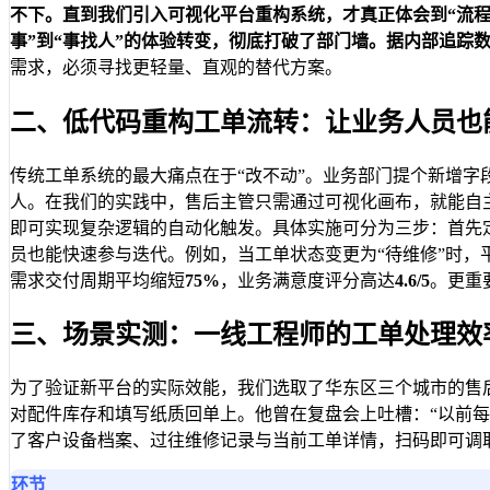
不下。直到我们引入可视化平台重构系统，才真正体会到“流
事”到“事找人”的体验转变，彻底打破了部门墙。据内部追踪
需求，必须寻找更轻量、直观的替代方案。
二、低代码重构工单流转：让业务人员也
传统工单系统的最大痛点在于“改不动”。业务部门提个新增
人。在我们的实践中，售后主管只需通过可视化画布，就能自主
即可实现复杂逻辑的自动化触发。具体实施可分为三步：首先
员也能快速参与迭代。例如，当工单状态变更为“待维修”时
需求交付周期平均缩短
75%
，业务满意度评分高达
4.6/5
。更重
三、场景实测：一线工程师的工单处理效
为了验证新平台的实际效能，我们选取了华东区三个城市的售
对配件库存和填写纸质回单上。他曾在复盘会上吐槽：“以前每
了客户设备档案、过往维修记录与当前工单详情，扫码即可调
环节