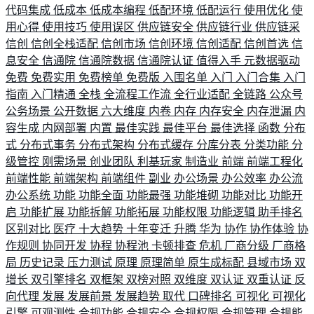
代码集成
低成本
低成本编程
低配环境
低配运行
使用优化
使
用心得
使用技巧
使用误区
供应链安全
供应链行业
供应链采
信创
信创全栈适配
信创市场
信创环境
信创适配
信创首选
信
息安全
信通院
信通院数据
信通院认证
值得入手
元数据驱动
免费
免费实用
免费榜单
免费版
入围名单
入门
入门合集
入门
指南
入门精通
全栈
全流程工作流
全行业适配
全链路
公众号
公务场景
公开数据
六大维度
内卷
内存
内存安全
内存泄漏
内
容生成
内网部署
内置
最佳实践
最佳平台
最佳选择
函数
分布
式
分布式事务
分布式架构
分布式缓存
分库分表
分类功能
分
级管控
刚需场景
创业团队
利基玩家
制造业
前端
前端工程化
前端性能
前端架构
前端组件
副业
办公场景
办公效率
办公流
办公系统
功能
功能全面
功能最强
功能堆砌
功能对比
功能开
启
功能扩展
功能拆解
功能拓展
功能权限
功能逻辑
助手排名
区别对比
医疗
十大趋势
十年变迁
升腾
华为
协作
协作体验
协
作规则
协同开发
协程
协程池
卡顿排查
危机
厂商分级
厂商格
局
历史记录
压力测试
原理
原理简单
原生成标配
县域市场
双
增长
双引擎排名
双框架
双榜对照
双维度
双认证
双重认证
反
向代理
发展
发展前景
发展趋势
取代
口碑排名
可视化
可视化
引擎
可观测性
合规功能
合规安全
合规权限
合规管理
合规能