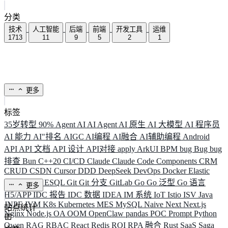
分类
技术
人工智能
后端
前端
开发工具
运维
1713
11
9
5
2
1
更多
标签
35岁转型
90%
Agent
AI
AI Agent
AI 原生
AI 大模型
AI 程序员
AI 能力
AI"排名
AIGC
AI编程
AI融合
AI辅助编程
Android
API
API 文档
API 设计
API对接
apply
ArkUI
BPM
bug
Bug
bug
排查
Bun
C++20
CI/CD
Claude
Claude Code
Components
CRM
CRUD
CSDN
Cursor
DDD
DeepSeek
DevOps
Docker
Elastic
ELK
Elysia
ESQL
Git
Git 分支
GitLab
Go
Go 泛型
Go 语言
更多
H5/APP
IDC 报告
IDC 数据
IDEA
IM 系统
IoT
Istio
ISV
Java
JNPF
JVM
K8s
Kubernetes
MES
MySQL
Naive
Next
Next.js
站点统计
Nginx
Node.js
OA
OOM
OpenClaw
pandas
POC
Prompt
Python
Qwen
RAG
RBAC
React
Redis
ROI
RPA 融合
Rust
SaaS
Saga