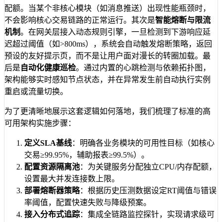
配额。当某个非核心模块（如消息推送）出现性能瓶颈时，
不会影响核心交易链路的正常运行。其次是
智能熔断与限流
机制
。在网关层接入动态规则引擎，一旦检测到下游响应延
迟超过阈值（如>800ms），系统会自动触发熔断策略，返回
预设的友好提示页，而不是让用户面对漫长的转圈加载。最
后是
自动化健康巡检
。通过内置的心跳检测与依赖拓扑图，
架构能够实时感知节点状态，并在异常发生前自动执行实例
重启或流量切换。
为了更清晰地展示这套逻辑如何落地，我们梳理了标准的高
可用架构实施步骤：
定义SLA基线
：明确各业务模块的可用性目标（如核心
交易≥99.95%，辅助报表≥99.5%）。
配置资源隔离池
：为关键服务分配独立CPU/内存配额，
设置最大并发连接数上限。
部署熔断器策略
：根据历史压测数据设定RT阈值与错误
率阈值，配置快速失败与降级预案。
接入分布式追踪
：集成全链路监控探针，实现请求级可