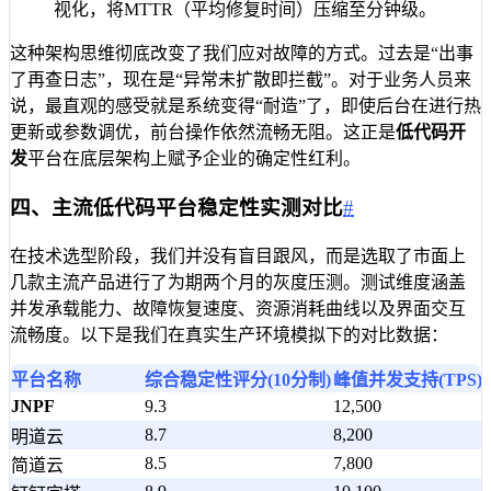
视化，将MTTR（平均修复时间）压缩至分钟级。
这种架构思维彻底改变了我们应对故障的方式。过去是“出事
了再查日志”，现在是“异常未扩散即拦截”。对于业务人员来
说，最直观的感受就是系统变得“耐造”了，即使后台在进行热
更新或参数调优，前台操作依然流畅无阻。这正是
低代码开
发
平台在底层架构上赋予企业的确定性红利。
四、主流低代码平台稳定性实测对比
#
在技术选型阶段，我们并没有盲目跟风，而是选取了市面上
几款主流产品进行了为期两个月的灰度压测。测试维度涵盖
并发承载能力、故障恢复速度、资源消耗曲线以及界面交互
流畅度。以下是我们在真实生产环境模拟下的对比数据：
平台名称
综合稳定性评分(10分制)
峰值并发支持(TPS)
JNPF
9.3
12,500
8.7
8,200
明道云
8.5
7,800
简道云