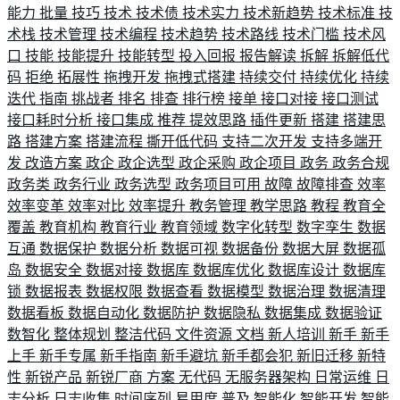
能力
批量
技巧
技术
技术债
技术实力
技术新趋势
技术标准
技
术栈
技术管理
技术编程
技术趋势
技术路线
技术门槛
技术风
口
技能
技能提升
技能转型
投入回报
报告解读
拆解
拆解低代
码
拒绝
拓展性
拖拽开发
拖拽式搭建
持续交付
持续优化
持续
迭代
指南
挑战者
排名
排查
排行榜
接单
接口对接
接口测试
接口耗时分析
接口集成
推荐
提效思路
插件更新
搭建
搭建思
路
搭建方案
搭建流程
撕开低代码
支持二次开发
支持多端开
发
改造方案
政企
政企选型
政企采购
政企项目
政务
政务合规
政务类
政务行业
政务选型
政务项目可用
故障
故障排查
效率
效率变革
效率对比
效率提升
教务管理
教学思路
教程
教育全
覆盖
教育机构
教育行业
教育领域
数字化转型
数字孪生
数据
互通
数据保护
数据分析
数据可视
数据备份
数据大屏
数据孤
岛
数据安全
数据对接
数据库
数据库优化
数据库设计
数据库
锁
数据报表
数据权限
数据查看
数据模型
数据治理
数据清理
数据看板
数据自动化
数据防护
数据隐私
数据集成
数据验证
数智化
整体规划
整洁代码
文件资源
文档
新人培训
新手
新手
上手
新手专属
新手指南
新手避坑
新手都会犯
新旧迁移
新特
性
新锐产品
新锐厂商
方案
无代码
无服务器架构
日常运维
日
志分析
日志收集
时间序列
易用度
普及
智能化
智能开发
智能