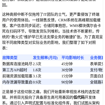
因。
这种高频中断不仅拖垮了IT团队的士气，更严重侵蚀了终端
用户的使用体验。一线销售反馈，CRM系统在高峰期加载缓
慢，客户信息同步延迟；仓储同事抱怨，WMS模块偶尔会卡
死在扫码环节，导致发货队列堆积。当技术债不断累积，传
统的“救火式”维护早已无法支撑业务的敏捷扩张。为了直观呈
现不同故障类型对实际业务的影响，我们整理了如下对照
表：
故障类型
发生频率(月均)
平均影响时长
业务侧直
数据库连接池耗尽
2.3次
45分钟
表单提交
第三方API超时
1.8次
30分钟
支付/物
前端资源加载阻塞
3.1次
15分钟
页面白屏
内存泄漏导致重启
0.9次
90分钟
全链路功
正是基于这些切肤之痛，我们开始重新审视技术栈的选型逻
辑，并将目光投向了具备原生高可用基因的
低代码
开发体
系。通过引入声明式配置与标准化组件库，我们试图从架构