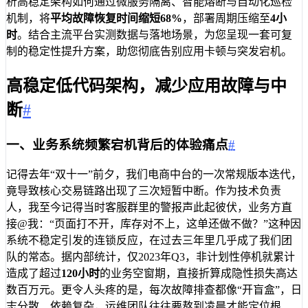
析高稳定架构如何通过微服务隔离、智能熔断与自动化巡检
机制，将
平均故障恢复时间缩短68%
，部署周期压缩至
4小
时
。结合主流平台实测数据与落地场景，为您呈现一套可复
制的稳定性提升方案，助您彻底告别应用卡顿与突发宕机。
高稳定低代码架构，减少应用故障与中
断
#
一、业务系统频繁宕机背后的体验痛点
#
记得去年“双十一”前夕，我们电商中台的一次常规版本迭代，
竟导致核心交易链路出现了三次短暂中断。作为技术负责
人，我至今记得当时客服群里的警报声此起彼伏，业务方直
接@我：“页面打不开，库存对不上，这单还做不做？”这种因
系统不稳定引发的连锁反应，在过去三年里几乎成了我们团
队的常态。据内部统计，仅2023年Q3，非计划性停机就累计
造成了超过
120小时
的业务空窗期，直接折算成隐性损失高达
数百万元。更令人头疼的是，每次故障排查都像“开盲盒”，日
志分散、依赖复杂，运维团队往往要熬到凌晨才能定位根