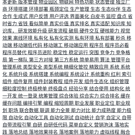
本更新
版本管理
物业园区
物联网
特色功能
状态管理
独立厂
商
环境搭建
环境部署
瓶颈定位
生产管理
生态
生态伙伴
生态
合作
生成式
用户反馈
用户评选
界面美化
白皮书
监控
盘点
省
时省力
省钱
看似简单
真实价值
真实排名
真实适配
知识库
知
识库，
研发效能升级
研发流程
破局
硬件交互
硬核能力
视觉
效果
离线环境
私有化
私有化实测
私有环境
私有部署
秒杀
移
动端
移动端低代码
移动端工
移动端应用
程序员
程序员必看
程序员替代
程序员进阶
稳定性
稳定运行
突围
竞争力
竞争格
局
第一梯队
第三方对接
第三方系统
简单易用
算法
管理平台
管理系统
类型安全
类型系统
精细化管控
精致应用
系统
系统
化
系统升级
系统搭建
系统编程
系统设计
系统重构
红利
索引
组件
组件复用
组件封装教程
组件开发
组件生态化
组织管理
细粒度控制
终极榜单
终极盘点
经验分享
结合使用
结构化
统
一开发
统一登录
统筹管理
综合体验
综合实力
综合排名
缓存
缓存问题
编排引擎
编程
缩短周期
职业发展
职业定位
职业规
划
职场
联合数据
联调
能力全景
能力对比
能力成熟度
能力极
限
自动化
自动化工具
自动化测试
自动统计
自学
自定义
自带
自带流程引擎
自研
自研低代码
菜单自定义
营销泡沫
落地实
践
落地总结
落地效果排名
落地案例
落地能力
虚拟线程
融合