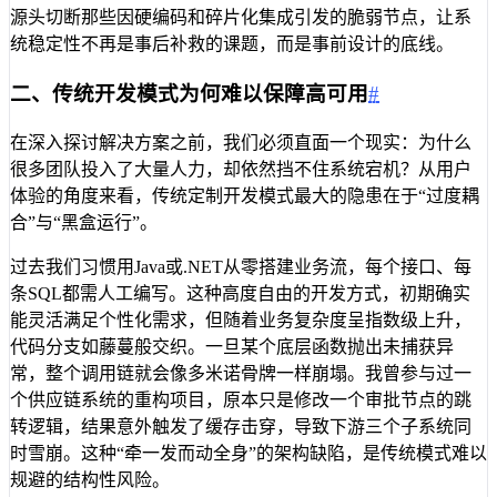
源头切断那些因硬编码和碎片化集成引发的脆弱节点，让系
统稳定性不再是事后补救的课题，而是事前设计的底线。
二、传统开发模式为何难以保障高可用
#
在深入探讨解决方案之前，我们必须直面一个现实：为什么
很多团队投入了大量人力，却依然挡不住系统宕机？从用户
体验的角度来看，传统定制开发模式最大的隐患在于“过度耦
合”与“黑盒运行”。
过去我们习惯用Java或.NET从零搭建业务流，每个接口、每
条SQL都需人工编写。这种高度自由的开发方式，初期确实
能灵活满足个性化需求，但随着业务复杂度呈指数级上升，
代码分支如藤蔓般交织。一旦某个底层函数抛出未捕获异
常，整个调用链就会像多米诺骨牌一样崩塌。我曾参与过一
个供应链系统的重构项目，原本只是修改一个审批节点的跳
转逻辑，结果意外触发了缓存击穿，导致下游三个子系统同
时雪崩。这种“牵一发而动全身”的架构缺陷，是传统模式难以
规避的结构性风险。