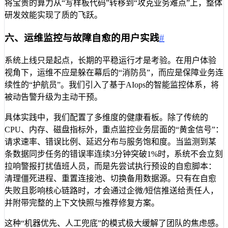
将宝贵的算力从“写样板代码”转移到“攻克业务难点”上，整体
研发效能实现了质的飞跃。
六、运维监控与故障自愈的用户实践
#
系统上线只是起点，长期的平稳运行才是考验。在用户体验
视角下，运维不应是躲在幕后的“消防员”，而应是保障业务连
续性的“护航员”。我们引入了基于AIops的智能监控体系，将
被动告警升级为主动干预。
具体实践中，我们配置了多维度的健康看板。除了传统的
CPU、内存、磁盘指标外，重点监控业务层面的“黄金信号”：
请求速率、错误比例、延迟分布与服务饱和度。当监测到某
条数据同步任务的错误率连续3分钟突破1%时，系统不会立刻
拉响警报打扰值班人员，而是先尝试执行预设的自愈脚本：
清理僵死进程、重置连接池、切换备用数据源。只有在自愈
失败且影响核心链路时，才会通过企微/短信推送给责任人，
并附带完整的上下文快照与推荐修复方案。
这种“机器优先、人工兜底”的模式极大缓解了团队的焦虑感。