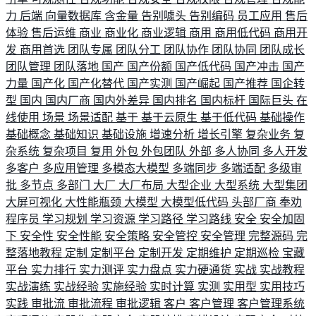
力
后端
向量数据库
含金量
告别噱头
告别编码
员工应用
售后
体验
售后运维
商业
商业化
商业逻辑
商用
商用低代码
商用开
发
商用首选
团队专属
团队分工
团队协作
团队协同
团队成长
团队管理
团队落地
国产
国产份额
国产低代码
国产冲击
国产
力量
国产化
国产化替代
国产实测
国产崛起
国产推荐
国企转
型
国内
国内厂商
国内外差异
国内排名
国内标杆
国际巨头
在
线使用
场景
场景适配
基于
基于云原生
基于低代码
基础操作
基础概念
基础知识
基础设施
增速分析
增长引擎
复杂业务
复
杂系统
复杂项目
复用
外包
外包团队
外部
多人协同
多人开发
多客户
多应用管理
多模态大模型
多端同步
多端适配
多级审
批
多节点
多部门
大厂
大厂布局
大型企业
大型系统
大型集团
大屏可视化
大性能瓶颈
大模型
大模型低代码
头部厂商
奉劝
程序员
学习规划
学习资源
学习路径
学习路线
安全
安全加固
下
安全性
安全性能
安全策略
安全管控
安全管理
完整源码
完
整落地教程
定制
定制平台
定制开发
定期维护
定期巡检
宝藏
平台
实力排行
实力测评
实力盘点
实力硬通货
实战
实战教程
实战演练
实战经验
实施经验
实时计算
实测
实用型
实用技巧
实践
审批流
审批流程
审批逻辑
客户
客户管理
客户管理系统