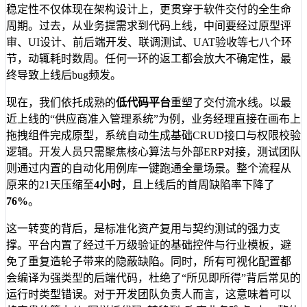
稳定性不仅体现在架构设计上，更贯穿于软件交付的全生命
周期。过去，从业务提需求到代码上线，中间要经过原型评
审、UI设计、前后端开发、联调测试、UAT验收等七八个环
节，动辄耗时数周。任何一环的返工都会放大不确定性，最
终导致上线后bug频发。
现在，我们依托成熟的
低代码平台
重塑了交付流水线。以最
近上线的“供应商准入管理系统”为例，业务经理直接在画布上
拖拽组件完成原型，系统自动生成基础CRUD接口与权限校验
逻辑。开发人员只需聚焦核心算法与外部ERP对接，测试团队
则通过内置的自动化用例库一键跑通全量场景。整个流程从
原来的21天压缩至
4小时
，且上线后的首周缺陷率下降了
76%
。
这一转变的背后，是标准化资产复用与契约测试的强力支
撑。平台内置了经过千万级验证的基础控件与行业模板，避
免了重复造轮子带来的隐蔽缺陷。同时，所有可视化配置都
会编译为强类型的后端代码，杜绝了“所见即所得”背后常见的
运行时类型错误。对于开发团队负责人而言，这意味着可以