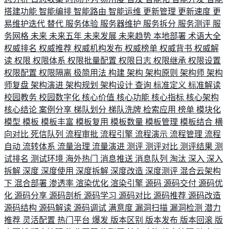
搭建功能
智能编排
智能路由
智能运维
更新管理
更新速度
更
易维护迭代
替代
服务体验
服务器维护
服务拆分
服务测评
服
务网格
未来
未来五年
未来发展
未来趋势
本地部署
术语大全
权威排名
权威推荐
权威机构发布
权威榜单
权威背书
权威解
读
权限
权限体系
权限批量配置
权限日志
权限继承
权限设置
权限配置
权限隔离
极简用法
构建
架构
架构原则
架构师
架构
师复盘
架构演进
架构规划
架构设计
查询
标准定义
标准解读
校园教务
校园数字化
核心价值
核心功能
核心指标
核心架构
核心结论
案例分享
梯队划分
梯队洗牌
检索应用
榜单
模块化
模型
模板
模板丰富
模板复用
模板数量
模板管理
模板结合
横
向对比
死信队列
流程审批
流程引擎
流程演示
流程管理
流程
自动
流转体系
流量治理
流量演进
测评
测评对比
测评结果
测
试排名
测试环境
海外热门
消息推送
消息队列
淘汰
深入
深入
拆解
深度
深度使用
深度拆解
深度改造
深度测评
混合云架构
下
混合部署
渗透率
渲染优化
渲染引擎
源码
源码交付
源码优
化
源码分享
源码剖析
源码学习
源码对比
源码推荐
源码改造
源码结构
源码解读
源码调试
满意度
漏洞扫描
漏洞检测
潜力
推荐
灵活配置
热门平台
爆发
版本区别
版本发布
版本回滚
版