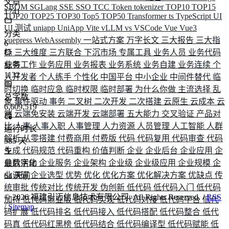
文章
SBOM
SGLang
SSE
SSO
TCC
Token
tokenizer
TOP10
TOP15
1741
TOP20
TOP25
TOP30
Top5
TOP50
Transformer
ts
TypeScript
UI
UI 测试
uniapp
UniApp
Vite
vLLM
vs
VSCode
Vue
Vue3
分类
vuepress
WebAssembly
一站式方案
万字长文
三大报告
三大指
6
标
三大维度
三方联合
下沉市场
专属工具
业务人员
业务代码
业务工作
业务应用
业务报表
业务系统
业务自建
业务连续
个
标签
1132
人开发者
个人练手
个性化
中国平台
中小企业
中间件替代
临
时切换
临时应急
临时权限
临时部署
为什么你做
主流选择
乱
总字数
象
事件驱动
事务
二叉树
二次开发
二次搭建
云原生
云成本
云
6,609,519
端
云端免安装
云端开发
云端部署
五大能力
交叉验证
产品对
比
人事
人事入职
人事管理
人力资源
人员管理
人工智能
人群
运行时长
解析
从零搭建
付费商用
付费版
代码
代码复用
代码审查
代码
585
天
生成
代码规范
代码重构
价值判断
企业
企业后台
企业应用
企
业数字化
企业服务
企业架构
企业级
企业级应用
企业规模
企
最后活动
业调研
企业选型
优势
优化
优化方案
优化解决方案
优缺点
传
64
天前
统审批
传统对比
传统开发
伪创新
低代码
低代码入门
低代码
©
2026
福建引迈信息技术有限公司. All Rights Reserved. /
RSS
加持
低代码商业版
低代码实现
低代码对接
低代码平台
低代
/
Sitemap
码扩展
低代码排名
低代码接入
低代码搭配
低代码整合
低代
码真
低代码红黑榜
低代码结合
低代码编译型
低代码赋能
低