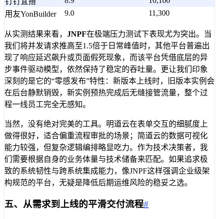
8.9
10,100
钉钉宜搭
9.0
11,300
用友YonBuilder
从实测结果来看，
JNPF
在极端压力测试下表现尤为突出。当
我们将并发请求推高至1.5倍于日常峰值时，其他平台普遍出
现了响应延迟飙升或页面假死现象，而该平台凭借底层的异
步事件驱动模型，依然保持了稳定的吞吐量。更让我们印象
深刻的是它的“零感发布”特性：新版本上线时，旧版本实例会
在后台静默销毁，新实例预热完成后无缝接管流量，整个过
程一线员工完全无感知。
当然，没有绝对完美的工具。明道云在表单交互的细腻度上
做得很好，适合偏重流程审批的场景；简道云的数据可视化
能力较强，但复杂逻辑编排略显吃力。作为技术决策者，我
们需要根据自身的业务体量与技术储备来匹配。如果追求极
致的系统韧性与跨系统集成能力，像JNPF这样强调企业级架
构规范的平台，无疑是降低后期运维风险的稳妥之选。
五、从需求到上线的平滑交付流程
#