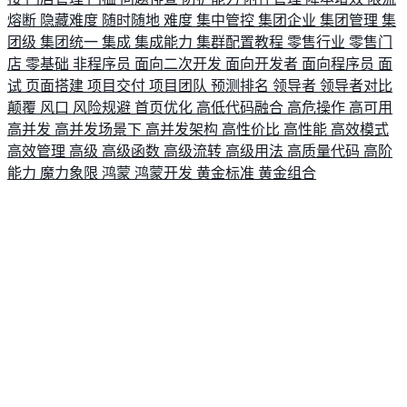
熔断
隐藏难度
随时随地
难度
集中管控
集团企业
集团管理
集
团级
集团统一
集成
集成能力
集群配置教程
零售行业
零售门
店
零基础
非程序员
面向二次开发
面向开发者
面向程序员
面
试
页面搭建
项目交付
项目团队
预测排名
领导者
领导者对比
颠覆
风口
风险规避
首页优化
高低代码融合
高危操作
高可用
高并发
高并发场景下
高并发架构
高性价比
高性能
高效模式
高效管理
高级
高级函数
高级流转
高级用法
高质量代码
高阶
能力
魔力象限
鸿蒙
鸿蒙开发
黄金标准
黄金组合