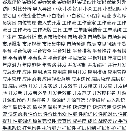
客观评价
容器化
容器安全
容器编排
容错设计
密码安全
对外
访问
对比分析
导入导出
小众
小众好用
小众工具
小型团队
小
型项目
小微企业首选
小白指南
小白教程
小程序
就业
岁程序
员突围
岗位管理
嵌入式开发
工作流
工作流定
工作流异
工作
流日
工作流权
工作流版
工具
工单
工单服务结合
工单系统
工
厂生产
差距分析
市场
市场份额
市场地位
市场数据
市场洞察
市场爆发
市场规模
市场集中度
市场预测
布局
常见问题
干货
平台
平台优势
平台安全
平台对比
平台排名
平台推荐
平台搭
建
平台清单
平台盘点
平台追赶
平民玩家
平稳升级
年度口碑
年度潜力
年度趋势
年弯路
并发
并发控制
并发编程
并行开发
应急处理
应用
应用场景
应用库
应用开发
应用模板
应用管控
应用管理
应用落地
应用轻松落地
应用迭代
底层原理
底层逻
辑
底层驱动
开发
开发实战
开发效率
开发模式
开发真
开发经
验
开发者
开发者必备
开发者效能
开发范式
开放度排名
开源
开源低代码
开源排名
开源源码
开源首选
异步编程
录入系统
微信
微信生态
微服务
微服务迁移
快速定位
快速搭建
快速检
索
快速落地
性价比
性价比出众
性能
性能优化
性能对比
性能
提升
性能调优
愿景完整性
慢查询
成熟度
成长
战略差异
手写
手机系统
打包构建
执行能力
扩展性
扩展机制
扩展维护
扩展