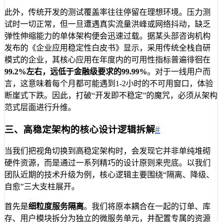
此外，传统开发的测试覆盖率往往停留在理想环境。压力测
试时一切正常，但一旦遭遇真实流量洪峰或网络抖动，缺乏
弹性伸缩能力的单体架构便会迅速过载。据某头部咨询机构
发布的《企业应用稳定性白皮书》显示，采用传统全栈自研
模式的企业，其核心应用在年度内的可用性指标普遍徘徊在
99.2%
左右，远低于金融级要求的
99.99%
。对于一线用户而
言，这意味着每个月都可能遇到1-2小时的不可用窗口，体验
断崖式下跌。因此，打破“开发即不稳定”的魔咒，必须从架构
范式层面进行升维。
三、高稳定架构的核心设计逻辑拆解
#
当我们把视角切换到高稳定架构时，会发现它并非单纯堆砌
硬件资源，而是通过一系列精巧的设计原则来兜底。以我们
团队近期的技术升级为例，核心逻辑主要围绕“隔离、降级、
自愈”三大支柱展开。
首先是
细粒度服务隔离
。我们将原本耦合在一起的订单、库
存、用户模块拆分为独立的微服务单元，并配置专属的资源