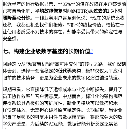
据近半年的运行数据显示，**85%**的潜在故障在用户察觉前
已被自动化解，
平均故障恢复时间(MTTR)
从过去的2.5小时
骤降至
42分钟
。一线业务用户甚至调侃说：“现在的系统比我
还稳，我都没机会找你们报修。”技术的终极价值，恰恰在于
让使用者感受不到技术的存在，却能享受其带来的确定性与
安全感。
七、构建企业级数字基座的长期价值
#
回顾这段从“频繁宕机”到“高可用交付”的转型之路，我们深刻
体会到，选择一套高稳定的
低代码
架构，绝非仅仅为了应付
眼前的技术债务，更是为企业未来的数字化演进铺设轨道。
短期来看，它直接降低了运维成本与业务中断损失，提升了
员工协作效率与客户满意度。中期而言，标准化的架构规范
使得系统具备极强的可扩展性，新业务模块可以像搭积木一
样快速插入，无需担心破坏原有稳定性。长期展望，当企业
积累了足够多的可复用组件与数据模型后，将形成强大的数
字资产壁垒，为后续的AI赋能、数据智能分析奠定坚实基