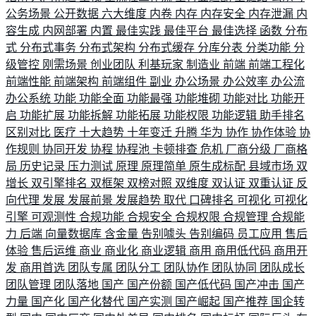
公务场景
公开数据
六大维度
内卷
内存
内存安全
内存泄漏
内
容生成
内网部署
内置
最佳实践
最佳平台
最佳选择
函数
分布
式
分布式事务
分布式架构
分布式缓存
分库分表
分类功能
分
级管控
刚需场景
创业团队
利基玩家
制造业
前端
前端工程化
前端性能
前端架构
前端组件
副业
办公场景
办公效率
办公流
办公系统
功能
功能全面
功能最强
功能堆砌
功能对比
功能开
启
功能扩展
功能拆解
功能拓展
功能权限
功能逻辑
助手排名
区别对比
医疗
十大趋势
十年变迁
升腾
华为
协作
协作体验
协
作规则
协同开发
协程
协程池
卡顿排查
危机
厂商分级
厂商格
局
历史记录
压力测试
原理
原理简单
原生成标配
县域市场
双
增长
双引擎排名
双框架
双榜对照
双维度
双认证
双重认证
反
向代理
发展
发展前景
发展趋势
取代
口碑排名
可视化
可视化
引擎
可观测性
合规功能
合规安全
合规权限
合规管理
合规能
力
后端
向量数据库
含金量
告别噱头
告别编码
员工应用
售后
体验
售后运维
商业
商业化
商业逻辑
商用
商用低代码
商用开
发
商用首选
团队专属
团队分工
团队协作
团队协同
团队成长
团队管理
团队落地
国产
国产份额
国产低代码
国产冲击
国产
力量
国产化
国产化替代
国产实测
国产崛起
国产推荐
国企转