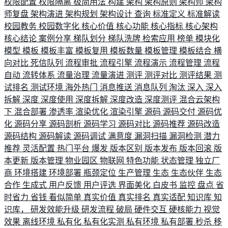
权限配置
权限隔离
极简用法
构建
架构
架构原则
架构师
架构
师复盘
架构演进
架构规划
架构设计
查询
标准定义
标准解读
校园教务
校园数字化
核心价值
核心功能
核心指标
核心架构
核心结论
案例分享
梯队划分
梯队洗牌
检索应用
榜单
模块化
模型
模板
模板丰富
模板复用
模板数量
模板管理
模板结合
横
向对比
死信队列
流程审批
流程引擎
流程演示
流程管理
流程
自动
流转体系
流量治理
流量演进
测评
测评对比
测评结果
测
试排名
测试环境
海外热门
消息推送
消息队列
淘汰
深入
深入
拆解
深度
深度使用
深度拆解
深度改造
深度测评
混合云架构
下
混合部署
渗透率
渲染优化
渲染引擎
源码
源码交付
源码优
化
源码分享
源码剖析
源码学习
源码对比
源码推荐
源码改造
源码结构
源码解读
源码调试
满意度
漏洞扫描
漏洞检测
潜力
推荐
灵活配置
热门平台
爆发
版本区别
版本发布
版本回滚
版
本更新
版本管理
物业园区
物联网
特色功能
状态管理
独立厂
商
环境搭建
环境部署
瓶颈定位
生产管理
生态
生态伙伴
生态
合作
生成式
用户反馈
用户评选
界面美化
白皮书
监控
盘点
省
时省力
省钱
看似简单
真实价值
真实排名
真实适配
知识库
知
识库，
研发效能升级
研发流程
破局
硬件交互
硬核能力
视觉
效果
离线环境
私有化
私有化实测
私有环境
私有部署
秒杀
移