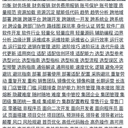
均衡
财务场景
财务报销
财务费用报销
账号保护
账号管理
质
量规范
资源加载
资源沉淀
赋能低代码
趋势
趋势分析
跨地域
部署
跨端
跨端平台
跨端开发
跨端统一开发
跨系统业
跨系统
对
跨设备
跨部门协作
路线图
踩坑率
身份认证
转型
软件厂商
软件开发
软件行业
轻量化
轻量应用
轻量源码
辅助编程
边界
分析
边缘计算
运维成本
运维技能
运维省心
运行效率
运行状
态
运行监控
进销存管理
进阶
进阶技巧
进阶玩法
迭代升级
迭
代更新
适用岗位
适配
适配信创环境
适配能力
选型
选型参考
选型对比
选型指南
选型指标
选型标准
选型流程
选型误区
选
型预警
选购指南
通俗解读
通用技能
速度优化
逻辑
避免冲突
避坑
避坑指南
部署
部署使用
部署适配
配置
采购避坑
重复劳
动
重复开发
重构
销售团队
镜像优化
镜像构建
长期运营
长连
接
门店管理
门槛
问题排查
防护能力
附件管理
降本增效
限流
熔断
隐藏难度
随时随地
难度
集中管控
集团企业
集团管理
集
团级
集团统一
集成
集成能力
集群配置教程
零售行业
零售门
店
零基础
非程序员
面向二次开发
面向开发者
面向程序员
面
试
页面搭建
项目交付
项目团队
预测排名
领导者
领导者对比
颠覆
风口
风险规避
首页优化
高低代码融合
高危操作
高可用