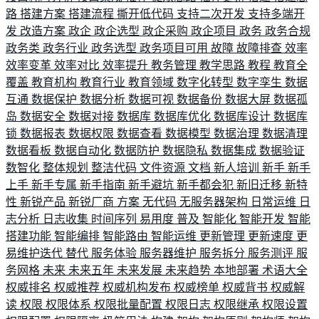
路
搭建方案
搭建流程
撕开低代码
支持二次开发
支持多端开
发
改造方案
政企
政企选型
政企采购
政企项目
政务
政务合规
政务类
政务行业
政务选型
政务项目可用
故障
故障排查
效率
效率变革
效率对比
效率提升
教务管理
教学思路
教程
教育全
覆盖
教育机构
教育行业
教育领域
数字化转型
数字孪生
数据
互通
数据保护
数据分析
数据可视
数据备份
数据大屏
数据孤
岛
数据安全
数据对接
数据库
数据库优化
数据库设计
数据库
锁
数据报表
数据权限
数据查看
数据模型
数据治理
数据清理
数据看板
数据自动化
数据防护
数据隐私
数据集成
数据验证
数智化
整体规划
整洁代码
文件资源
文档
新人培训
新手
新手
上手
新手专属
新手指南
新手避坑
新手都会犯
新旧迁移
新特
性
新锐产品
新锐厂商
方案
无代码
无服务器架构
日常运维
日
志分析
日志收集
时间序列
易用度
普及
智能化
智能开发
智能
搭建功能
智能编排
智能路由
智能运维
更新管理
更新速度
更
易维护迭代
替代
服务体验
服务器维护
服务拆分
服务测评
服
务网格
未来
未来五年
未来发展
未来趋势
本地部署
术语大全
权威排名
权威推荐
权威机构发布
权威榜单
权威背书
权威解
读
权限
权限体系
权限批量配置
权限日志
权限继承
权限设置