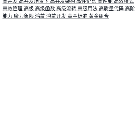
高并发
高并发场景下
高并发架构
高性价比
高性能
高效模式
高效管理
高级
高级函数
高级流转
高级用法
高质量代码
高阶
能力
魔力象限
鸿蒙
鸿蒙开发
黄金标准
黄金组合