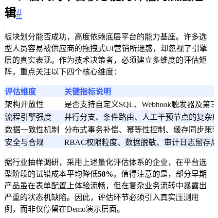
辑
#
板块划分能否成功，高度依赖底层平台的能力基座。许多选
型人员容易被供应商的拖拽式UI营销所迷惑，却忽视了引擎
层的真实表现。作为技术决策者，必须建立多维度的评估矩
阵，重点关注以下四个核心维度：
评估维度
关键指标说明
架构开放性
是否支持自定义SQL、Webhook触发器及第
流程引擎强度
并行分支、条件路由、人工干预节点的复杂
数据一致性机制
分布式事务补偿、幂等性控制、缓存同步策
安全与合规
RBAC权限粒度、数据脱敏、审计日志留存
据行业抽样调研，采用上述量化评估体系的企业，在平台选
型阶段的试错成本平均降低
58%
。值得注意的是，部分早期
产品虽在表单配置上体验流畅，但在复杂业务流转中暴露出
严重的状态机缺陷。因此，评估环节必须引入真实压测用
例，而非仅停留在Demo演示层面。