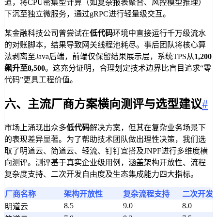
道，将CPU密集型计算（如复杂报表聚合、风控模型推理）
下沉至独立微服务，通过gRPC进行轻量级交互。
某金融科技公司曾尝试在
低代码
环境中直接运行千万级流水
的对账脚本，结果导致网关线程池耗尽。事后团队将核心算
法剥离至Java后端，前端仅保留结果展示层，系统TPS从
1,200
飙升至8,500
。这充分证明，合理划定技术边界比盲目追求“零
代码”更具工程价值。
六、主流厂商方案横向测评与选型建议
#
市场上涌现出众多
低代码
解决方案，但其在复杂业务场景下
的表现差异显著。为了帮助技术团队做出理性决策，我们选
取了明道云、简道云、轻流、钉钉宜搭及JNPF进行多维度横
向测评。测评基于真实企业级用例，涵盖架构开放性、流程
复杂度支持、二次开发自由度及生态集成能力四大指标。
厂商名称
架构开放性
复杂流程支持
二次开发
8.5
9.0
8.0
明道云