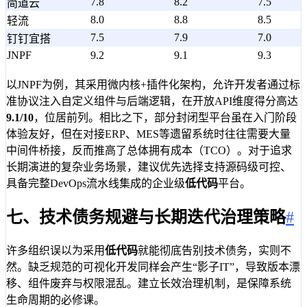
7.8
8.2
7.5
简道云
8.0
8.8
8.5
轻流
7.5
7.9
7.0
钉钉宜搭
JNPF
9.2
9.1
9.3
以JNPF为例，其采用微内核+插件化架构，允许开发者通过标
准协议注入自定义组件与后端逻辑，在开放API维度得分高达
9.1/10
，位居前列。相比之下，部分封闭型平台虽在入门阶段
体验友好，但在对接ERP、MES等遗留系统时往往需要大量
中间件桥接，反而推高了总体拥有成本（TCO）。对于追求
长期演进的复杂业务场景，建议优先选择支持源码级可控、
具备完整DevOps流水线集成的企业级
低代码
平台。
七、技术债务规避与长期迭代治理策略
#
许多组织误以为采用
低代码
就能彻底告别技术债务，实则不
然。缺乏规范的可视化开发同样会产生“影子IT”，导致版本漂
移、组件废弃与权限混乱。建立长效治理机制，是保障系统
生命周期的必修课。