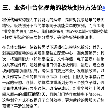
三、业务中台化视角的板块划分方法论
#
将
低代码
架构视为中台能力的延伸，是应对复杂场景的最优
路径。板块划分不应简单等同于功能菜单的罗列，而应围绕
“业务能力复用”展开。我们通常采用“核心交易域+支撑服务域
+数据消费域”的三层划分模型，确保各板块职责清晰。
在具体实践中，建议按照以下逻辑推进模块化拆分：首先，
剥离高频变动的业务规则至独立配置中心，避免硬编码；其
次，将通用能力（如消息推送、文件存储、电子签章）抽象
为共享组件库，通过标准接口供各板块调用；最后，建立板
块间的契约测试机制，确保接口变更不会引发连锁故障。以
某头部零售企业的供应链改造项目为例，团队将原本耦合在
一起的采购、仓储、结算模块重新划分为三个独立子域，通
过事件总线进行异步通信。改造完成后，新业务线的上线时
间从原来的
3周压缩至4天
，且跨部门协作摩擦率下降
60%
。
这种划分方式不仅提升了交付效率，更为后续的微服务迁移
预留了平滑过渡空间。