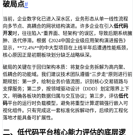
破局点
#
当前，企业数字化已进入深水区，业务形态从单一线性流程
向多节点、高耦合的网状结构演进。许多企业在引入
低代码
开发
时，往往陷入“重界面、轻架构”的误区，导致后期系统臃
肿、迭代停滞。根据《2024中国企业级应用架构演进报告》
显示，**72.4%**的中大型项目在上线半年后遭遇性能瓶颈，
核心原因正是初期板块划分缺乏战略纵深。
破局的关键在于回归架构本质：将复杂业务拆解为高内聚、
低耦合的功能域。我们建议技术团队遵循“三步走”原则进行前
期规划：第一步，绘制业务价值流图，识别核心交易链路与
支撑服务；第二步，按领域驱动设计（DDD）划定限界上下
文，明确各板块的数据归属与交互协议；第三步，评估
低代
码
平台的运行时负载模型，避免将重型计算逻辑强行嵌入可
视化组件。只有完成这一套标准化拆解动作，后续的工程化
落地才能具备可扩展性。
二、低代码平台核心能力评估的底层逻