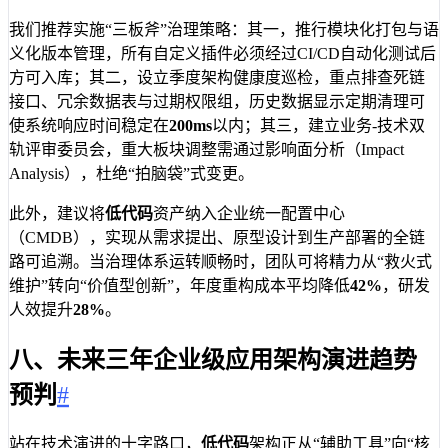
我们推荐实施“三板斧”治理策略：其一，推行模块化打包与语
义化版本管理，所有自定义插件必须经过CI/CD自动化测试后
方可入库；其二，设立季度架构健康度巡检，重点排查死链
接口、冗余数据表与过期权限组，历史数据显示定期清理可
使系统响应时间稳定在
200ms
以内；其三，建立业务-技术双
轨评审委员会，重大板块调整需通过影响面分析（Impact
Analysis），杜绝“拍脑袋”式变更。
此外，建议将
低代码
资产纳入企业统一配置中心
（CMDB），实现从需求提出、原型设计到生产部署的全链
路可追溯。当治理体系运转顺畅时，团队可将精力从“救火式
维护”转向“价值型创新”，年度重构成本平均降低
42%
，研发
人效提升
28%
。
八、未来三年企业级应用架构演进趋势
预判
#
站在技术演进的十字路口，
低代码
架构正从“辅助工具”向“核