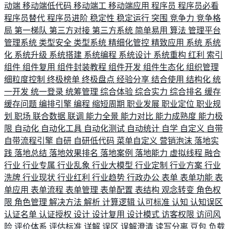
动端
移动端低代码
移动端工
移动端应用
程序员
程序员必看
程序员替代
程序员进阶
稳定性
稳定运行
突围
竞争力
竞争格
局
第一梯队
第三方对接
第三方系统
简单易用
算法
管理平台
管理系统
类型安全
类型系统
精细化管控
精致应用
系统
系统
化
系统升级
系统搭建
系统编程
系统设计
系统重构
红利
索引
组件
组件复用
组件封装教程
组件开发
组件生态化
组织管理
细粒度控制
终极榜单
终极盘点
经验分享
结合使用
结构化
统
一开发
统一登录
统筹管理
综合体验
综合实力
综合排名
缓存
缓存问题
编排引擎
编程
缩短周期
职业发展
职业定位
职业规
划
职场
联合数据
联调
能力全景
能力对比
能力成熟度
能力极
限
自动化
自动化工具
自动化测试
自动统计
自学
自定义
自带
自带流程引擎
自研
自研低代码
菜单自定义
营销泡沫
落地实
践
落地总结
落地效果排名
落地案例
落地能力
虚拟线程
融合
行业
行业专属
行业乱象
行业大模型
行业定制
行业方案
行业
洗牌
行业现状
行业红利
行业趋势
行政办公
表单
表单功能
表
单应用
表单流程
表单管理
表单配置
表结构
观念转变
角色权
限
角色管理
解决方法
解析
计算逻辑
认可标准
认知
认知误区
认证名单
认证授权
设计
设计复用
设计模式
访客权限
访问风
险
评价体系
评估标准
详解
误区
误解澄清
读写分离
豆包
负载