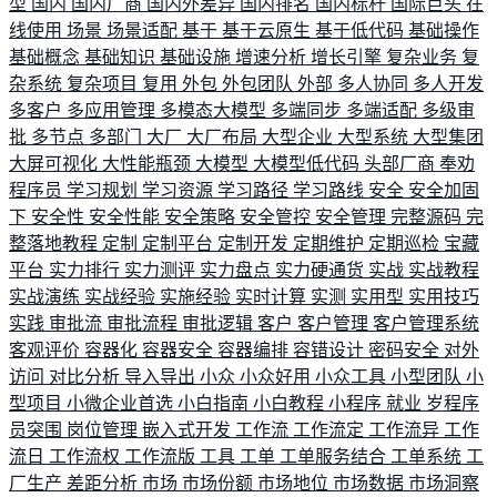
型
国内
国内厂商
国内外差异
国内排名
国内标杆
国际巨头
在
线使用
场景
场景适配
基于
基于云原生
基于低代码
基础操作
基础概念
基础知识
基础设施
增速分析
增长引擎
复杂业务
复
杂系统
复杂项目
复用
外包
外包团队
外部
多人协同
多人开发
多客户
多应用管理
多模态大模型
多端同步
多端适配
多级审
批
多节点
多部门
大厂
大厂布局
大型企业
大型系统
大型集团
大屏可视化
大性能瓶颈
大模型
大模型低代码
头部厂商
奉劝
程序员
学习规划
学习资源
学习路径
学习路线
安全
安全加固
下
安全性
安全性能
安全策略
安全管控
安全管理
完整源码
完
整落地教程
定制
定制平台
定制开发
定期维护
定期巡检
宝藏
平台
实力排行
实力测评
实力盘点
实力硬通货
实战
实战教程
实战演练
实战经验
实施经验
实时计算
实测
实用型
实用技巧
实践
审批流
审批流程
审批逻辑
客户
客户管理
客户管理系统
客观评价
容器化
容器安全
容器编排
容错设计
密码安全
对外
访问
对比分析
导入导出
小众
小众好用
小众工具
小型团队
小
型项目
小微企业首选
小白指南
小白教程
小程序
就业
岁程序
员突围
岗位管理
嵌入式开发
工作流
工作流定
工作流异
工作
流日
工作流权
工作流版
工具
工单
工单服务结合
工单系统
工
厂生产
差距分析
市场
市场份额
市场地位
市场数据
市场洞察