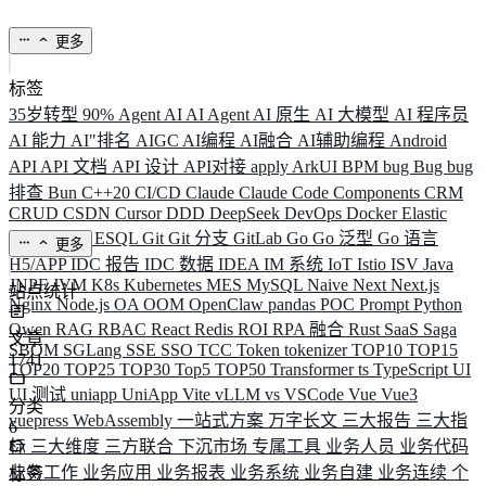
更多
标签
35岁转型
90%
Agent
AI
AI Agent
AI 原生
AI 大模型
AI 程序员
AI 能力
AI"排名
AIGC
AI编程
AI融合
AI辅助编程
Android
API
API 文档
API 设计
API对接
apply
ArkUI
BPM
bug
Bug
bug
排查
Bun
C++20
CI/CD
Claude
Claude Code
Components
CRM
CRUD
CSDN
Cursor
DDD
DeepSeek
DevOps
Docker
Elastic
ELK
Elysia
ESQL
Git
Git 分支
GitLab
Go
Go 泛型
Go 语言
更多
H5/APP
IDC 报告
IDC 数据
IDEA
IM 系统
IoT
Istio
ISV
Java
JNPF
JVM
K8s
Kubernetes
MES
MySQL
Naive
Next
Next.js
站点统计
Nginx
Node.js
OA
OOM
OpenClaw
pandas
POC
Prompt
Python
Qwen
RAG
RBAC
React
Redis
ROI
RPA 融合
Rust
SaaS
Saga
文章
SBOM
SGLang
SSE
SSO
TCC
Token
tokenizer
TOP10
TOP15
1741
TOP20
TOP25
TOP30
Top5
TOP50
Transformer
ts
TypeScript
UI
UI 测试
uniapp
UniApp
Vite
vLLM
vs
VSCode
Vue
Vue3
分类
vuepress
WebAssembly
一站式方案
万字长文
三大报告
三大指
6
标
三大维度
三方联合
下沉市场
专属工具
业务人员
业务代码
业务工作
业务应用
业务报表
业务系统
业务自建
业务连续
个
标签