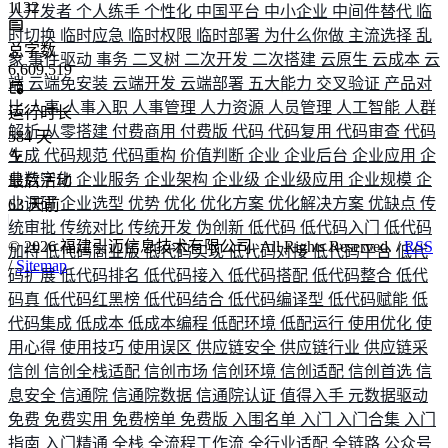
1132
人开发者
个人练手
个性化
中国平台
中小企业
中间件替代
临
时切换
临时应急
临时权限
临时部署
为什么你做
主流选择
乱
总字数
象
事件驱动
事务
二叉树
二次开发
二次搭建
云原生
云成本
云
6,609,519
端
云端免安装
云端开发
云端部署
五大能力
交叉验证
产品对
比
人事
人事入职
人事管理
人力资源
人员管理
人工智能
人群
运行时长
解析
从零搭建
付费商用
付费版
代码
代码复用
代码审查
代码
584
天
生成
代码规范
代码重构
价值判断
企业
企业后台
企业应用
企
业数字化
企业服务
企业架构
企业级
企业级应用
企业规模
企
最后活动
业调研
企业选型
优势
优化
优化方案
优化解决方案
优缺点
传
63
天前
统审批
传统对比
传统开发
伪创新
低代码
低代码入门
低代码
©
2026
福建引迈信息技术有限公司. All Rights Reserved. /
RSS
加持
低代码商业版
低代码实现
低代码对接
低代码平台
低代
/
Sitemap
码扩展
低代码排名
低代码接入
低代码搭配
低代码整合
低代
码真
低代码红黑榜
低代码结合
低代码编译型
低代码赋能
低
代码集成
低成本
低成本编程
低配环境
低配运行
使用优化
使
用心得
使用技巧
使用误区
供应链安全
供应链行业
供应链采
信创
信创全栈适配
信创市场
信创环境
信创适配
信创首选
信
息安全
信通院
信通院数据
信通院认证
值得入手
元数据驱动
免费
免费实用
免费榜单
免费版
入围名单
入门
入门合集
入门
指南
入门精通
全栈
全流程工作流
全行业适配
全链路
公众号