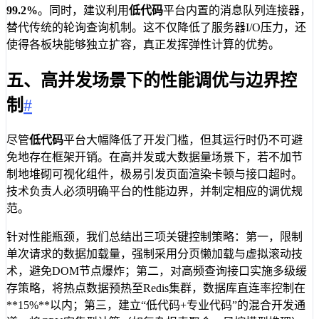
99.2%
。同时，建议利用
低代码
平台内置的消息队列连接器，
替代传统的轮询查询机制。这不仅降低了服务器I/O压力，还
使得各板块能够独立扩容，真正发挥弹性计算的优势。
五、高并发场景下的性能调优与边界控
制
#
尽管
低代码
平台大幅降低了开发门槛，但其运行时仍不可避
免地存在框架开销。在高并发或大数据量场景下，若不加节
制地堆砌可视化组件，极易引发页面渲染卡顿与接口超时。
技术负责人必须明确平台的性能边界，并制定相应的调优规
范。
针对性能瓶颈，我们总结出三项关键控制策略：第一，限制
单次请求的数据加载量，强制采用分页懒加载与虚拟滚动技
术，避免DOM节点爆炸；第二，对高频查询接口实施多级缓
存策略，将热点数据预热至Redis集群，数据库直连率控制在
**15%**以内；第三，建立“低代码+专业代码”的混合开发通