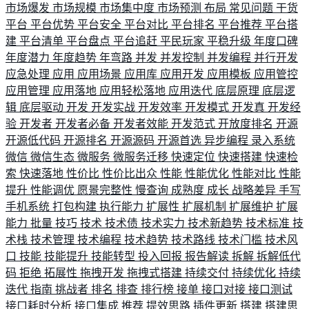
市场爆发
市场规模
市场集中度
市场预测
布局
常见问题
干货
平台
平台优势
平台安全
平台对比
平台排名
平台推荐
平台搭
建
平台清单
平台盘点
平台追赶
平民玩家
平稳升级
年度口碑
年度潜力
年度趋势
年弯路
并发
并发控制
并发编程
并行开发
应急处理
应用
应用场景
应用库
应用开发
应用模板
应用管控
应用管理
应用落地
应用轻松落地
应用迭代
底层原理
底层逻
辑
底层驱动
开发
开发实战
开发效率
开发模式
开发真
开发经
验
开发者
开发者必备
开发者效能
开发范式
开放度排名
开源
开源低代码
开源排名
开源源码
开源首选
异步编程
录入系统
微信
微信生态
微服务
微服务迁移
快速定位
快速搭建
快速检
索
快速落地
性价比
性价比出众
性能
性能优化
性能对比
性能
提升
性能调优
愿景完整性
慢查询
成熟度
成长
战略差异
手写
手机系统
打包构建
执行能力
扩展性
扩展机制
扩展维护
扩展
能力
批量
技巧
技术
技术债
技术实力
技术新趋势
技术标准
技
术栈
技术管理
技术编程
技术趋势
技术路线
技术门槛
技术风
口
技能
技能提升
技能转型
投入回报
报告解读
拆解
拆解低代
码
拒绝
拓展性
拖拽开发
拖拽式搭建
持续交付
持续优化
持续
迭代
指南
挑战者
排名
排查
排行榜
接单
接口对接
接口测试
接口耗时分析
接口集成
推荐
提效思路
插件更新
搭建
搭建思