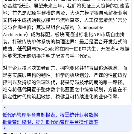
心基建”跃迁。展望未来三年，我们将见证三大趋势的加速落
地：首先是AI原生建模的普及，大语言模型将自动解析业务
文档并生成初始数据模型与流程草案，人工仅需聚焦异常分
支与合规校验；其次是组合式架构（Composable
Architecture）成为标配，板块间通过标准化API市场自由拼
装，打破传统单体系统的物理边界；最后是混合开发范式的
成熟，
低代码
与Pro-Code将在同一IDE中共生，开发者可根据
性能需求无缝切换声明式配置与手写代码。
对于企业技术决策者而言，拥抱变化并非盲目追逐概念，而
是夯实底层架构的韧性。科学的板块划分、严谨的性能边界
控制以及持续的治理迭代，将是穿越技术周期的唯一路径。
唯有将
低代码
置于整体数字化蓝图之中统筹规划，方能在不
确定性时代构筑起敏捷、稳健且可持续进化的业务引擎。
低代码管理平台自制报表，按需统计业务数据
批量管理权限，提升低代码管理平台操作效率