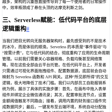
越多，架构的沉重感直接传导到了每一个使用者的日常操作
中，效率瓶颈成了悬在头顶的达摩克利斯之剑。
三、Serverless赋能：低代码平台的底层
逻辑重构
#
当我们把目光转向无服务器架构时，最先感受到的不是技术
的冰冷，而是体验的顺滑。Serverless 的本质是“事件驱动”与
“按需计费”，它与低代码的结合，彻底重构了应用的生命周期
管理。以前我们需要关心容器规格、负载均衡甚至网络策
略，现在这些全部由云平台托管。在低代码平台上，开发者
只需通过可视化界面拖拽组件、配置数据源，底层就会自动
映射为 Serverless 函数和 API 网关。这种“所见即所得”的交互
逻辑，极大地降低了技术门槛。我们以内部员工自助报销系
统为例，展示了具体的实施步骤：首先，在画布中拖入表单
组件并绑定企业微信通讯录；其次，配置审批流节点，设置
金额阈值触发不同路由；接着，调用内置的财务接口插件完
成数据同步；最后，一键发布至云端环境，系统自动分配独