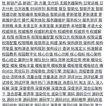
性
新锐产品
新锐厂商
方案
无代码
无服务器架构
日常运维
日
志分析
日志收集
时间序列
易用度
普及
智能化
智能开发
智能
搭建功能
智能编排
智能路由
智能运维
更新管理
更新速度
更
易维护迭代
替代
服务体验
服务器维护
服务拆分
服务测评
服
务网格
未来
未来五年
未来发展
未来趋势
本地部署
术语大全
权威排名
权威推荐
权威机构发布
权威榜单
权威背书
权威解
读
权限
权限体系
权限批量配置
权限日志
权限继承
权限设置
权限配置
权限隔离
极简用法
构建
架构
架构原则
架构师
架构
师复盘
架构演进
架构规划
架构设计
查询
标准定义
标准解读
校园教务
校园数字化
核心价值
核心功能
核心指标
核心架构
核心结论
案例分享
梯队划分
梯队洗牌
检索应用
榜单
模块化
模型
模板
模板丰富
模板复用
模板数量
模板管理
模板结合
横
向对比
死信队列
流程审批
流程引擎
流程演示
流程管理
流程
自动
流转体系
流量治理
流量演进
测评
测评对比
测评结果
测
试排名
测试环境
海外热门
消息推送
消息队列
淘汰
深入
深入
拆解
深度
深度使用
深度拆解
深度改造
深度测评
混合云架构
下
混合部署
渗透率
渲染优化
渲染引擎
源码
源码交付
源码优
化
源码分享
源码剖析
源码学习
源码对比
源码推荐
源码改造
源码结构
源码解读
源码调试
满意度
漏洞扫描
漏洞检测
潜力