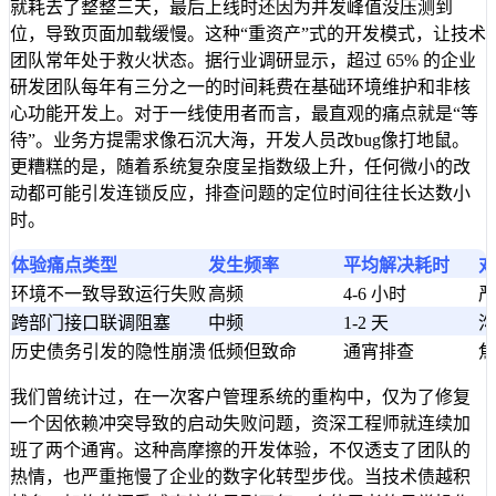
就耗去了整整三天，最后上线时还因为并发峰值没压测到
位，导致页面加载缓慢。这种“重资产”式的开发模式，让技术
团队常年处于救火状态。据行业调研显示，超过 65% 的企业
研发团队每年有三分之一的时间耗费在基础环境维护和非核
心功能开发上。对于一线使用者而言，最直观的痛点就是“等
待”。业务方提需求像石沉大海，开发人员改bug像打地鼠。
更糟糕的是，随着系统复杂度呈指数级上升，任何微小的改
动都可能引发连锁反应，排查问题的定位时间往往长达数小
时。
体验痛点类型
发生频率
平均解决耗时
对
环境不一致导致运行失败
高频
4-6 小时
严
跨部门接口联调阻塞
中频
1-2 天
沟
历史债务引发的隐性崩溃
低频但致命
通宵排查
焦
我们曾统计过，在一次客户管理系统的重构中，仅为了修复
一个因依赖冲突导致的启动失败问题，资深工程师就连续加
班了两个通宵。这种高摩擦的开发体验，不仅透支了团队的
热情，也严重拖慢了企业的数字化转型步伐。当技术债越积