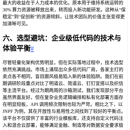
最大的收益在于人力成本的优化。原本用于维持系统运转的
30% 算力资源被释放出来，转而投入新功能研发。这种从“保
稳定”到“促创新”的资源倾斜，让技术团队的价值主张变得更
加清晰可见。
六、选型避坑：企业级低代码的技术与
体验平衡
#
尽管轻量化架构优势明显，但在实际落地过程中，技术选型
依然充满挑战。市场上涌现出众多低代码厂商，各家主打的
卖点各不相同，盲目跟风极易陷入新的体验陷阱。我们在前
期调研阶段重点对比了明道云、简道云、钉钉宜搭以及织信
等主流平台。经过为期两周的沙箱测试，我们发现部分平台
虽然界面友好，但在复杂业务逻辑编排和私有化部署方面存
在明显短板，API 调用频次限制也较为严苛。相比之下，以
JNPF 为例，其在开放性与易用性之间找到了较好的平衡点。
该平台不仅提供了丰富的行业模板库，还支持自定义代码注
入和混合云部署，能够满足金融、制造等对数据安全要求极