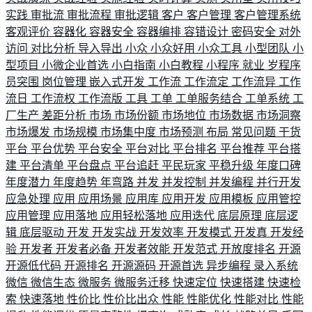
实践
审批流
审批流程
审批逻辑
客户
客户管理
客户管理系统
客观评价
容器化
容器安全
容器编排
容错设计
密码安全
对外
访问
对比分析
导入导出
小众
小众好用
小众工具
小型团队
小
型项目
小微企业首选
小白指南
小白教程
小程序
就业
岁程序
员突围
岗位管理
嵌入式开发
工作流
工作流定
工作流异
工作
流日
工作流权
工作流版
工具
工单
工单服务结合
工单系统
工
厂生产
差距分析
市场
市场份额
市场地位
市场数据
市场洞察
市场爆发
市场规模
市场集中度
市场预测
布局
常见问题
干货
平台
平台优势
平台安全
平台对比
平台排名
平台推荐
平台搭
建
平台清单
平台盘点
平台追赶
平民玩家
平稳升级
年度口碑
年度潜力
年度趋势
年弯路
并发
并发控制
并发编程
并行开发
应急处理
应用
应用场景
应用库
应用开发
应用模板
应用管控
应用管理
应用落地
应用轻松落地
应用迭代
底层原理
底层逻
辑
底层驱动
开发
开发实战
开发效率
开发模式
开发真
开发经
验
开发者
开发者必备
开发者效能
开发范式
开放度排名
开源
开源低代码
开源排名
开源源码
开源首选
异步编程
录入系统
微信
微信生态
微服务
微服务迁移
快速定位
快速搭建
快速检
索
快速落地
性价比
性价比出众
性能
性能优化
性能对比
性能