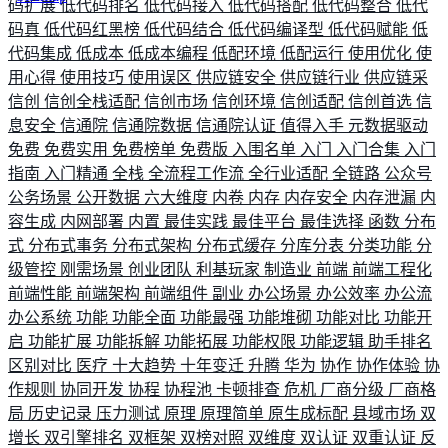
码扩展
低代码排名
低代码接入
低代码搭配
低代码整合
低代
码真
低代码红黑榜
低代码结合
低代码编译型
低代码赋能
低
代码集成
低成本
低成本编程
低配环境
低配运行
使用优化
使
用心得
使用技巧
使用误区
供应链安全
供应链行业
供应链采
信创
信创全栈适配
信创市场
信创环境
信创适配
信创首选
信
息安全
信通院
信通院数据
信通院认证
值得入手
元数据驱动
免费
免费实用
免费榜单
免费版
入围名单
入门
入门合集
入门
指南
入门精通
全栈
全流程工作流
全行业适配
全链路
公众号
公务场景
公开数据
六大维度
内卷
内存
内存安全
内存泄漏
内
容生成
内网部署
内置
最佳实践
最佳平台
最佳选择
函数
分布
式
分布式事务
分布式架构
分布式缓存
分库分表
分类功能
分
级管控
刚需场景
创业团队
利基玩家
制造业
前端
前端工程化
前端性能
前端架构
前端组件
副业
办公场景
办公效率
办公流
办公系统
功能
功能全面
功能最强
功能堆砌
功能对比
功能开
启
功能扩展
功能拆解
功能拓展
功能权限
功能逻辑
助手排名
区别对比
医疗
十大趋势
十年变迁
升腾
华为
协作
协作体验
协
作规则
协同开发
协程
协程池
卡顿排查
危机
厂商分级
厂商格
局
历史记录
压力测试
原理
原理简单
原生成标配
县域市场
双
增长
双引擎排名
双框架
双榜对照
双维度
双认证
双重认证
反