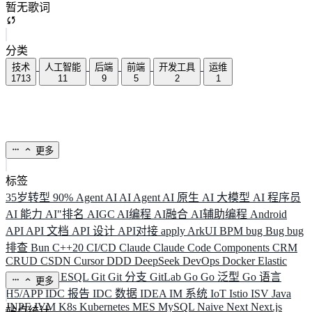
暂无歌词
分类
技术
人工智能
后端
前端
开发工具
运维
1713
11
9
5
2
1
更多
标签
35岁转型
90%
Agent
AI
AI Agent
AI 原生
AI 大模型
AI 程序员
AI 能力
AI"排名
AIGC
AI编程
AI融合
AI辅助编程
Android
API
API 文档
API 设计
API对接
apply
ArkUI
BPM
bug
Bug
bug
排查
Bun
C++20
CI/CD
Claude
Claude Code
Components
CRM
CRUD
CSDN
Cursor
DDD
DeepSeek
DevOps
Docker
Elastic
ELK
Elysia
ESQL
Git
Git 分支
GitLab
Go
Go 泛型
Go 语言
更多
H5/APP
IDC 报告
IDC 数据
IDEA
IM 系统
IoT
Istio
ISV
Java
JNPF
JVM
K8s
Kubernetes
MES
MySQL
Naive
Next
Next.js
站点统计