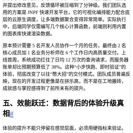
并提出修改意见，反馈循环被压缩到了分钟级。我们团队选
用的方案是 JNPF 快速开发平台，它的可视化编排能力配合底
层的云原生调度，让多端数据聚合变得异常简单。实际执行
中，后端同学仅需编写几个核心计算函数，前端则利用内置
的图表库快速渲染数据。
原本预计需要 5 名开发人员协作一个月的任务，最终由 2 名
核心成员加 1 名业务分析师在 6 个工作日内高质量交付。上
线首周，系统成功扛住了日均 12 万次的查询请求，而服务器
账单却比预期预算低了 38%。这种“小步快跑、即时验证”的
体验，彻底改变了以往“憋大招”的交付模式。团队成员普遍反
映，现在的开发过程更像是在拼乐高，而不是在工地搬砖，
成就感与掌控感得到了前所未有的提升。
五、效能跃迁：数据背后的体验升级真
相
#
体验的提升不能只停留在感觉层面，必须用硬指标来验证。