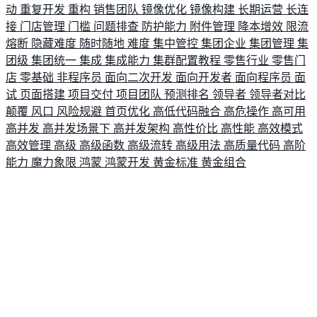
动
重复开发
重构
销售团队
镜像优化
镜像构建
长期运营
长连
接
门店管理
门槛
问题排查
防护能力
附件管理
降本增效
限流
熔断
隐藏难度
随时随地
难度
集中管控
集团企业
集团管理
集
团级
集团统一
集成
集成能力
集群配置教程
零售行业
零售门
店
零基础
非程序员
面向二次开发
面向开发者
面向程序员
面
试
页面搭建
项目交付
项目团队
预测排名
领导者
领导者对比
颠覆
风口
风险规避
首页优化
高低代码融合
高危操作
高可用
高并发
高并发场景下
高并发架构
高性价比
高性能
高效模式
高效管理
高级
高级函数
高级流转
高级用法
高质量代码
高阶
能力
魔力象限
鸿蒙
鸿蒙开发
黄金标准
黄金组合