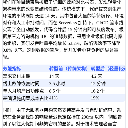
我们在项目结束后拉取了详细的效能对比报表，发现轻量化
架构带来的改变是结构性的。传统模式下，代码提交到生产
环境的平均周期长达 14 天，其中包含大量的等待编译、环境
对齐和人工审批时间。而在 Serverless 加持下，CI/CD 流水线
实现了全自动触发，代码合并后 15 分钟内即可灰度发布。根
据第三方咨询机构 IDC 的追踪数据，采用企业级低代码方案
的组织，其研发吞吐量平均增长 53.2%，缺陷逃逸率下降至
0.8% 以下。这组数据的背后，是开发者心智负担的显著减
轻。
效能指标
转型前（传统架构）
转型后（轻量化架
需求交付周期
14 天
4.2 天
线上故障恢复时间
3.5 小时
12 分钟
单人月均产出功能点
8.5 个
16.2 个
41%
19%
基础设施闲置成本占比
同时，由于无服务器架构天然支持高并发与自动扩缩容，系
统在业务高峰期的响应延迟稳定保持在 200ms 以内，彻底告
别了以往大促期间频繁宕机的噩梦。对于技术管理者而言，