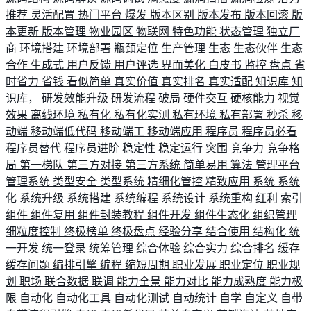
推荐
灵活配置
热门平台
爆发
版本区别
版本发布
版本回滚
版
本更新
版本管理
物业园区
物联网
特色功能
状态管理
独立厂
商
环境搭建
环境部署
瓶颈定位
生产管理
生态
生态伙伴
生态
合作
生成式
用户反馈
用户评选
界面美化
白皮书
监控
盘点
省
时省力
省钱
看似简单
真实价值
真实排名
真实适配
知识库
知
识库，
研发效能升级
研发流程
破局
硬件交互
硬核能力
视觉
效果
离线环境
私有化
私有化实测
私有环境
私有部署
秒杀
移
动端
移动端低代码
移动端工
移动端应用
程序员
程序员必看
程序员替代
程序员进阶
稳定性
稳定运行
突围
竞争力
竞争格
局
第一梯队
第三方对接
第三方系统
简单易用
算法
管理平台
管理系统
类型安全
类型系统
精细化管控
精致应用
系统
系统
化
系统升级
系统搭建
系统编程
系统设计
系统重构
红利
索引
组件
组件复用
组件封装教程
组件开发
组件生态化
组织管理
细粒度控制
终极榜单
终极盘点
经验分享
结合使用
结构化
统
一开发
统一登录
统筹管理
综合体验
综合实力
综合排名
缓存
缓存问题
编排引擎
编程
缩短周期
职业发展
职业定位
职业规
划
职场
联合数据
联调
能力全景
能力对比
能力成熟度
能力极
限
自动化
自动化工具
自动化测试
自动统计
自学
自定义
自带