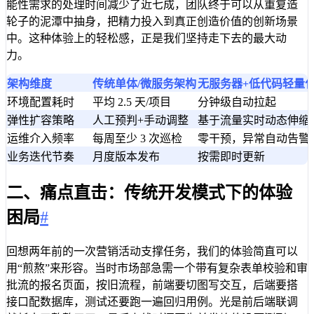
能性需求的处理时间减少了近七成，团队终于可以从重复造
轮子的泥潭中抽身，把精力投入到真正创造价值的创新场景
中。这种体验上的轻松感，正是我们坚持走下去的最大动
力。
架构维度
传统单体/微服务架构
无服务器+低代码轻量
环境配置耗时
平均 2.5 天/项目
分钟级自动拉起
弹性扩容策略
人工预判+手动调整
基于流量实时动态伸缩
运维介入频率
每周至少 3 次巡检
零干预，异常自动告警
业务迭代节奏
月度版本发布
按需即时更新
二、痛点直击：传统开发模式下的体验
困局
#
回想两年前的一次营销活动支撑任务，我们的体验简直可以
用“煎熬”来形容。当时市场部急需一个带有复杂表单校验和审
批流的报名页面，按旧流程，前端要切图写交互，后端要搭
接口配数据库，测试还要跑一遍回归用例。光是前后端联调