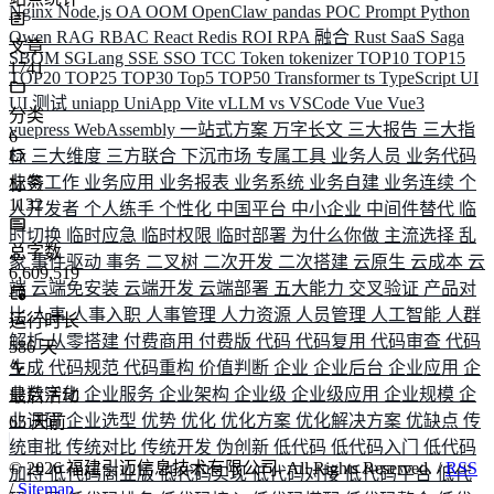
Nginx
Node.js
OA
OOM
OpenClaw
pandas
POC
Prompt
Python
Qwen
RAG
RBAC
React
Redis
ROI
RPA 融合
Rust
SaaS
Saga
文章
SBOM
SGLang
SSE
SSO
TCC
Token
tokenizer
TOP10
TOP15
1741
TOP20
TOP25
TOP30
Top5
TOP50
Transformer
ts
TypeScript
UI
UI 测试
uniapp
UniApp
Vite
vLLM
vs
VSCode
Vue
Vue3
分类
vuepress
WebAssembly
一站式方案
万字长文
三大报告
三大指
6
标
三大维度
三方联合
下沉市场
专属工具
业务人员
业务代码
业务工作
业务应用
业务报表
业务系统
业务自建
业务连续
个
标签
1132
人开发者
个人练手
个性化
中国平台
中小企业
中间件替代
临
时切换
临时应急
临时权限
临时部署
为什么你做
主流选择
乱
总字数
象
事件驱动
事务
二叉树
二次开发
二次搭建
云原生
云成本
云
6,609,519
端
云端免安装
云端开发
云端部署
五大能力
交叉验证
产品对
比
人事
人事入职
人事管理
人力资源
人员管理
人工智能
人群
运行时长
解析
从零搭建
付费商用
付费版
代码
代码复用
代码审查
代码
586
天
生成
代码规范
代码重构
价值判断
企业
企业后台
企业应用
企
业数字化
企业服务
企业架构
企业级
企业级应用
企业规模
企
最后活动
业调研
企业选型
优势
优化
优化方案
优化解决方案
优缺点
传
65
天前
统审批
传统对比
传统开发
伪创新
低代码
低代码入门
低代码
©
2026
福建引迈信息技术有限公司. All Rights Reserved. /
RSS
加持
低代码商业版
低代码实现
低代码对接
低代码平台
低代
/
Sitemap