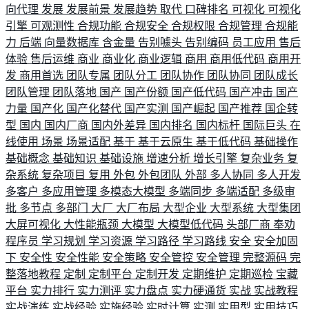
向代理
发展
发展前景
发展趋势
取代
口碑排名
可视化
可视化
引擎
可观测性
合规功能
合规安全
合规权限
合规管理
合规能
力
后端
向量数据库
含金量
告别噱头
告别编码
员工应用
售后
体验
售后运维
商业
商业化
商业逻辑
商用
商用低代码
商用开
发
商用首选
团队专属
团队分工
团队协作
团队协同
团队成长
团队管理
团队落地
国产
国产份额
国产低代码
国产冲击
国产
力量
国产化
国产化替代
国产实测
国产崛起
国产推荐
国企转
型
国内
国内厂商
国内外差异
国内排名
国内标杆
国际巨头
在
线使用
场景
场景适配
基于
基于云原生
基于低代码
基础操作
基础概念
基础知识
基础设施
增速分析
增长引擎
复杂业务
复
杂系统
复杂项目
复用
外包
外包团队
外部
多人协同
多人开发
多客户
多应用管理
多模态大模型
多端同步
多端适配
多级审
批
多节点
多部门
大厂
大厂布局
大型企业
大型系统
大型集团
大屏可视化
大性能瓶颈
大模型
大模型低代码
头部厂商
奉劝
程序员
学习规划
学习资源
学习路径
学习路线
安全
安全加固
下
安全性
安全性能
安全策略
安全管控
安全管理
完整源码
完
整落地教程
定制
定制平台
定制开发
定期维护
定期巡检
宝藏
平台
实力排行
实力测评
实力盘点
实力硬通货
实战
实战教程
实战演练
实战经验
实施经验
实时计算
实测
实用型
实用技巧