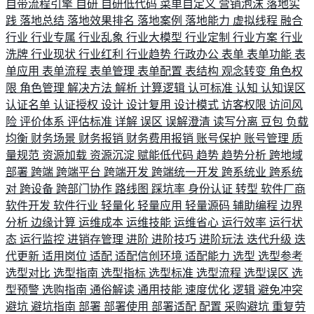
自带流程引擎
自研
自研低代码
菜单自定义
营销泡沫
落地实
践
落地总结
落地效果排名
落地案例
落地能力
虚拟线程
融合
行业
行业专属
行业乱象
行业大模型
行业定制
行业方案
行业
洗牌
行业现状
行业红利
行业趋势
行政办公
表单
表单功能
表
单应用
表单流程
表单管理
表单配置
表结构
观念转变
角色权
限
角色管理
解决方法
解析
计算逻辑
认可标准
认知
认知误区
认证名单
认证授权
设计
设计复用
设计模式
访客权限
访问风
险
评价体系
评估标准
详解
误区
误解澄清
读写分离
豆包
负载
均衡
财务场景
财务报销
财务费用报销
账号保护
账号管理
质
量规范
资源加载
资源沉淀
赋能低代码
趋势
趋势分析
跨地域
部署
跨端
跨端平台
跨端开发
跨端统一开发
跨系统业
跨系统
对
跨设备
跨部门协作
路线图
踩坑率
身份认证
转型
软件厂商
软件开发
软件行业
轻量化
轻量应用
轻量源码
辅助编程
边界
分析
边缘计算
运维成本
运维技能
运维省心
运行效率
运行状
态
运行监控
进销存管理
进阶
进阶技巧
进阶玩法
迭代升级
迭
代更新
适用岗位
适配
适配信创环境
适配能力
选型
选型参考
选型对比
选型指南
选型指标
选型标准
选型流程
选型误区
选
型预警
选购指南
通俗解读
通用技能
速度优化
逻辑
避免冲突
避坑
避坑指南
部署
部署使用
部署适配
配置
采购避坑
重复劳