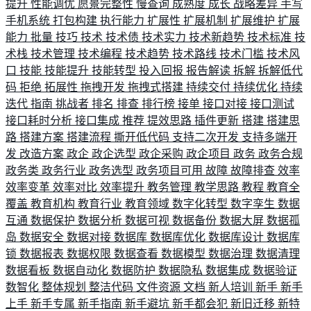
提升
性能调优
愿景完整性
慢查询
成熟度
成长
战略差异
手写
手机系统
打包构建
执行能力
扩展性
扩展机制
扩展维护
扩展
能力
批量
技巧
技术
技术债
技术实力
技术新趋势
技术标准
技
术栈
技术管理
技术编程
技术趋势
技术路线
技术门槛
技术风
口
技能
技能提升
技能转型
投入回报
报告解读
拆解
拆解低代
码
拒绝
拓展性
拖拽开发
拖拽式搭建
持续交付
持续优化
持续
迭代
指南
挑战者
排名
排查
排行榜
接单
接口对接
接口测试
接口耗时分析
接口集成
推荐
提效思路
插件更新
搭建
搭建思
路
搭建方案
搭建流程
撕开低代码
支持二次开发
支持多端开
发
改造方案
政企
政企选型
政企采购
政企项目
政务
政务合规
政务类
政务行业
政务选型
政务项目可用
故障
故障排查
效率
效率变革
效率对比
效率提升
教务管理
教学思路
教程
教育全
覆盖
教育机构
教育行业
教育领域
数字化转型
数字孪生
数据
互通
数据保护
数据分析
数据可视
数据备份
数据大屏
数据孤
岛
数据安全
数据对接
数据库
数据库优化
数据库设计
数据库
锁
数据报表
数据权限
数据查看
数据模型
数据治理
数据清理
数据看板
数据自动化
数据防护
数据隐私
数据集成
数据验证
数智化
整体规划
整洁代码
文件资源
文档
新人培训
新手
新手
上手
新手专属
新手指南
新手避坑
新手都会犯
新旧迁移
新特