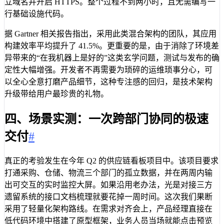
立域名并开启 HTTPS。整个过程不到两小时，且无需编写一
行基础设施代码。
据 Gartner 相关报告指出，采用此类混合架构的团队，其应用
构建效率平均提升了 41.5%。更重要的是，由于消除了环境差
异带来的“在我机器上是好的”这类玄学问题，测试与发布的确
定性大幅增强。开发者不再需要为琐碎的运维琐事分心，可
以全心全意打磨产品细节，这种专注感的回归，是技术架构
升级带给用户最珍贵的礼物。
四、场景实测：一次跨部门协同的极速
交付
#
真正的考验发生在今年 Q2 的供应链看板项目中。该项目要求
打通采购、仓储、物流三个部门的孤立数据，并在两周内输
出可交互的实时监控大屏。如果沿用老办法，光是对接三方
遗留系统的接口文档梳理就要花掉一周时间。这次我们果断
采用了轻量化架构路线。在需求对齐会上，产品经理直接在
低代码环境中搭建了原型框架，业务人员当场就能点击预览