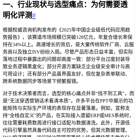
一、行业现状与选型痛点：为何需要透
明化评测
#
根据权威咨询机构发布的《2025年中国企业级低代码应用趋
势报告》，该赛道市场规模已突破128亿元，年复合增长率保
持在34%以上。高速增长的背后，是大量传统软件厂商、云服
务商以及独立ISV纷纷入局。尽管产品形态日益丰富，但实际
落地过程中暴露出的问题却高度一致：部分平台过度封装导
致业务逻辑黑盒化；部分开源方案缺乏企业级安全审计与高
可用设计；还有部分产品虽界面友好，但在复杂表单联动、
跨系统数据同步等场景下频繁报错。
对于技术决策者而言，选型的核心痛点并非“找不到工具”，而
是“无法穿透营销话术看清本质”。许多平台在PPT中展示的功
能矩阵与实际生产环境的表现存在显著落差。例如，宣称支
持“全栈自定义”的产品，在实际接入遗留ERP或MES系统时，
往往需要耗费数周进行接口适配与数据清洗。此外，开源低
代码引擎虽然具备代码自主可控的优势，但其元数据管理、