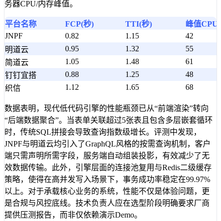
务器CPU/内存峰值。
平台名称
FCP(秒)
TTI(秒)
峰值CPU(
JNPF
0.82
1.15
42
0.95
1.32
55
明道云
1.05
1.48
61
简道云
0.88
1.25
48
钉钉宜搭
1.12
1.65
68
织信
数据表明，现代低代码引擎的性能瓶颈已从“前端渲染”转向
“后端数据聚合”。当表单关联超过5张表且包含多层嵌套循环
时，传统SQL拼接会导致查询指数级增长。评测中发现，
JNPF与明道云均引入了GraphQL风格的按需查询机制，客户
端只需声明所需字段，服务端自动组装投影，有效减少了无
效数据传输。此外，引擎层面的连接池复用与Redis二级缓存
策略，使得在高并发写入场景下，事务成功率稳定在99.97%
以上。对于承载核心业务的系统，性能不仅是体验问题，更
是合规与风控底线。技术负责人应在选型阶段明确要求厂商
提供压测报告，而非仅依赖演示Demo。