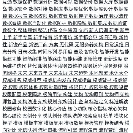
互通
数据保护
数据分析
数据可视
数据备份
数据大屏
数据孤
岛
数据安全
数据对接
数据库
数据库优化
数据库设计
数据库
锁
数据报表
数据权限
数据查看
数据模型
数据治理
数据清理
数据看板
数据自动化
数据防护
数据隐私
数据集成
数据验证
数智化
整体规划
整洁代码
文件资源
文档
新人培训
新手
新手
上手
新手专属
新手指南
新手避坑
新手都会犯
新旧迁移
新特
性
新锐产品
新锐厂商
方案
无代码
无服务器架构
日常运维
日
志分析
日志收集
时间序列
易用度
普及
智能化
智能开发
智能
搭建功能
智能编排
智能路由
智能运维
更新管理
更新速度
更
易维护迭代
替代
服务体验
服务器维护
服务拆分
服务测评
服
务网格
未来
未来五年
未来发展
未来趋势
本地部署
术语大全
权威排名
权威推荐
权威机构发布
权威榜单
权威背书
权威解
读
权限
权限体系
权限批量配置
权限日志
权限继承
权限设置
权限配置
权限隔离
极简用法
构建
架构
架构原则
架构师
架构
师复盘
架构演进
架构规划
架构设计
查询
标准定义
标准解读
校园教务
校园数字化
核心价值
核心功能
核心指标
核心架构
核心结论
案例分享
梯队划分
梯队洗牌
检索应用
榜单
模块化
模型
模板
模板丰富
模板复用
模板数量
模板管理
模板结合
横
向对比
死信队列
流程审批
流程引擎
流程演示
流程管理
流程