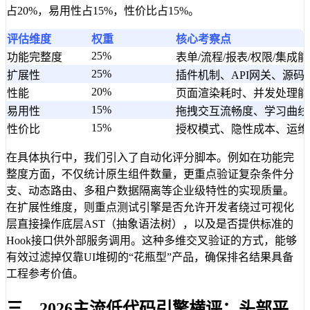
占20%，易用性占15%，性价比占15%。
评估维度
权重
核心考察点
25%
功能完整度
表单/流程/报表/权限/集成
25%
扩展性
插件机制、API网关、源码
20%
性能
页面渲染耗时、并发处理能
15%
易用性
拖拽交互流畅度、学习曲线
15%
性价比
授权模式、隐性成本、运维
在具体执行中，我们引入了自动化评分脚本。例如在功能完
整度方面，不仅统计原生组件数量，更重点验证复杂条件分
支、动态路由、多租户数据隔离等企业级特性的实现质量。
在扩展性维度，则重点测试引擎是否允许开发者绕过可视化
层直接操作底层AST（抽象语法树），以及是否提供标准的
Hook接口供外部服务调用。这种多维交叉验证的方式，能够
有效过滤掉仅靠UI堆砌的“花瓶型”产品，确保排名结果具备
工程参考价值。
三、2026主流低代码引擎横评：头部平