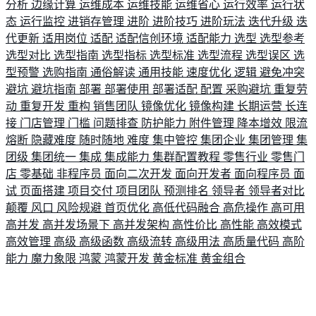
分析
边缘计算
运维成本
运维技能
运维省心
运行效率
运行状
态
运行监控
进销存管理
进阶
进阶技巧
进阶玩法
迭代升级
迭
代更新
适用岗位
适配
适配信创环境
适配能力
选型
选型参考
选型对比
选型指南
选型指标
选型标准
选型流程
选型误区
选
型预警
选购指南
通俗解读
通用技能
速度优化
逻辑
避免冲突
避坑
避坑指南
部署
部署使用
部署适配
配置
采购避坑
重复劳
动
重复开发
重构
销售团队
镜像优化
镜像构建
长期运营
长连
接
门店管理
门槛
问题排查
防护能力
附件管理
降本增效
限流
熔断
隐藏难度
随时随地
难度
集中管控
集团企业
集团管理
集
团级
集团统一
集成
集成能力
集群配置教程
零售行业
零售门
店
零基础
非程序员
面向二次开发
面向开发者
面向程序员
面
试
页面搭建
项目交付
项目团队
预测排名
领导者
领导者对比
颠覆
风口
风险规避
首页优化
高低代码融合
高危操作
高可用
高并发
高并发场景下
高并发架构
高性价比
高性能
高效模式
高效管理
高级
高级函数
高级流转
高级用法
高质量代码
高阶
能力
魔力象限
鸿蒙
鸿蒙开发
黄金标准
黄金组合