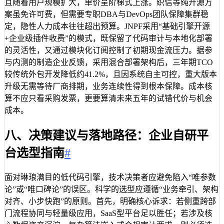
且随着用户规模扩大，单价呈阶梯式上涨。织信等纯开源方
案虽免许可费，但需要专职DBA与DevOps团队保障集群稳
定，隐性人力成本往往超出预算。JNPF采用“基础引擎开源
+企业级插件收费”的模式，既保留了代码审计与本地化部署
的灵活性，又通过模块化订阅控制了初期现金流压力。据参
与内测的制造企业反馈，采用混合部署架构后，三年期TCO
较传统外包开发降低约41.2%，且因系统自主可控，重大版本
升级无需等待厂商排期，业务连续性得到根本保障。成本核
算不应只看采购发票，更要算清未来五年的试错代价与机会
成本。
八、决策建议与落地路径：企业自研平
台选型指南
#
面对琳琅满目的低代码引擎，技术决策者应避免陷入“唯参数
论”或“唯口碑论”的误区。科学的选型应遵循“业务牵引、架构
对齐、小步快跑”的原则。首先，明确核心诉求：若侧重跨部
门流程协同与轻量级应用，SaaS型平台足以胜任；若涉及核