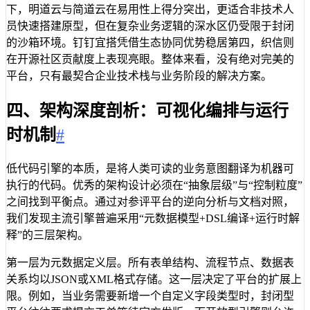
下，明道云与简道云在易用性上得分突出，更适合非技术人
员快速搭建原型，但在复杂业务逻辑的深水区仍受限于封闭
的沙箱环境。钉钉宜搭凭借生态协同优势稳居第四，织信则
在开源社区贡献度上表现亮眼。整体来看，没有绝对完美的
平台，只有最契合企业技术栈与业务阶段的解决方案。
四、架构深度剖析：可视化编排与运行
时机制
#
低代码引擎的本质，是将人类可读的业务意图翻译为机器可
执行的代码。优秀的架构设计必须在“抽象层级”与“控制粒度”
之间找到平衡点。通过对参评平台的逆向分析与文档对照，
我们发现主流引擎普遍采用“元数据模型+DSL编译+运行时解
释”的三层架构。
第一层为元数据定义层。所有表单结构、流程节点、数据表
关系均以JSON或XML格式存储。这一层决定了平台的扩展上
限。例如，当业务需要新增一个自定义字段类型时，封闭型