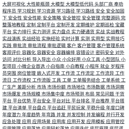
大屏可视化
大性能瓶颈
大模型
大模型低代码
头部厂商
奉劝
程序员
学习规划
学习资源
学习路径
学习路线
安全
安全加固
下
安全性
安全性能
安全策略
安全管控
安全管理
完整源码
完
整落地教程
定制
定制平台
定制开发
定期维护
定期巡检
宝藏
平台
实力排行
实力测评
实力盘点
实力硬通货
实战
实战教程
实战演练
实战经验
实施经验
实时计算
实测
实用型
实用技巧
实践
审批流
审批流程
审批逻辑
客户
客户管理
客户管理系统
客观评价
容器化
容器安全
容器编排
容错设计
密码安全
对外
访问
对比分析
导入导出
小众
小众好用
小众工具
小型团队
小
型项目
小微企业首选
小白指南
小白教程
小程序
就业
岁程序
员突围
岗位管理
嵌入式开发
工作流
工作流定
工作流异
工作
流日
工作流权
工作流版
工具
工单
工单服务结合
工单系统
工
厂生产
差距分析
市场
市场份额
市场地位
市场数据
市场洞察
市场爆发
市场规模
市场集中度
市场预测
布局
常见问题
干货
平台
平台优势
平台安全
平台对比
平台排名
平台推荐
平台搭
建
平台清单
平台盘点
平台追赶
平民玩家
平稳升级
年度口碑
年度潜力
年度趋势
年弯路
并发
并发控制
并发编程
并行开发
应急处理
应用
应用场景
应用库
应用开发
应用模板
应用管控
应用管理
应用落地
应用轻松落地
应用迭代
底层原理
底层逻