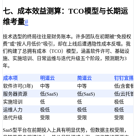
七、成本效益测算：TCO模型与长期运
维考量
#
技术选型的终局往往是财务账本。许多团队在初期被“免授权
费”或“按人月低价”吸引，却在上线后遭遇隐性成本反噬。我
们构建了总拥有成本（TCO）模型，涵盖软件许可、基础设
施、实施培训、日常运维与迭代升级五个阶段，预测期为3
年。
成本项
明道云
简道云
钉钉宜搭
软件许可(3年)
中等
中等
低(含套餐
服务器资源
低(SaaS)
低(SaaS)
低(云托管
实施培训
低
低
极低
运维人力
极低
极低
极低
迭代升级
受限
受限
受限
SaaS型平台在前期投入上具有明显优势，但数据主权受限，