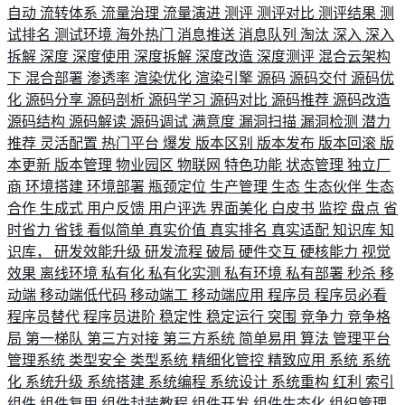
自动
流转体系
流量治理
流量演进
测评
测评对比
测评结果
测
试排名
测试环境
海外热门
消息推送
消息队列
淘汰
深入
深入
拆解
深度
深度使用
深度拆解
深度改造
深度测评
混合云架构
下
混合部署
渗透率
渲染优化
渲染引擎
源码
源码交付
源码优
化
源码分享
源码剖析
源码学习
源码对比
源码推荐
源码改造
源码结构
源码解读
源码调试
满意度
漏洞扫描
漏洞检测
潜力
推荐
灵活配置
热门平台
爆发
版本区别
版本发布
版本回滚
版
本更新
版本管理
物业园区
物联网
特色功能
状态管理
独立厂
商
环境搭建
环境部署
瓶颈定位
生产管理
生态
生态伙伴
生态
合作
生成式
用户反馈
用户评选
界面美化
白皮书
监控
盘点
省
时省力
省钱
看似简单
真实价值
真实排名
真实适配
知识库
知
识库，
研发效能升级
研发流程
破局
硬件交互
硬核能力
视觉
效果
离线环境
私有化
私有化实测
私有环境
私有部署
秒杀
移
动端
移动端低代码
移动端工
移动端应用
程序员
程序员必看
程序员替代
程序员进阶
稳定性
稳定运行
突围
竞争力
竞争格
局
第一梯队
第三方对接
第三方系统
简单易用
算法
管理平台
管理系统
类型安全
类型系统
精细化管控
精致应用
系统
系统
化
系统升级
系统搭建
系统编程
系统设计
系统重构
红利
索引
组件
组件复用
组件封装教程
组件开发
组件生态化
组织管理