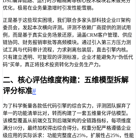
DSL编译链路、运行时沙箱隔离等核心技术模块若未做充分
优化，极易在业务量激增时引发性能雪崩。
正是基于这些现实困境，我们联合多家头部科技企业IT架构
委员会，发起本次横向评测。评测不依赖厂商提供的测试用
例，而是基于真实业务场景还原，涵盖CRM客户管理、供应
链协同、财务报销审批等高频模块。通过引入第三方压力测
试工具与代码审计流程，力求剥离包装层，直击引擎内核。
只有建立透明、可复现的评测标准，企业才能避免为“伪低代
码”买单，真正将技术投资转化为业务生产力。
二、核心评估维度构建：五维模型拆解
评分标准
#
为了科学衡量各款低代码引擎的综合实力，评测团队摒弃了
单一的功能清单比对，转而构建了一套五维量化评估模型。
该模型覆盖从前端交互到后端架构的全链路指标，每项维度
满分10分，最终加权得出综合得分。权重分配严格遵循企业
级应用的实际诉求：功能完整度占25%，扩展性占25%，性能