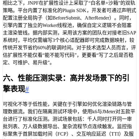
相比之下，JNPF在扩展性设计上采取了“白名单+沙箱”的双轨
策略。平台内置了标准化的Plugin SDK，开发者可通过声明式
配置注册全局钩子（如BeforeSubmit、AfterRender）。同时，
引擎内置了独立的Worker线程池，确保自定义逻辑不会阻塞
主渲染管线。据内部实测，采用该方案的团队在对接老旧SAP
系统时，平均仅需编写3个核心适配器即可完成数据映射，较
传统开发节省约60%的联调时间。对于技术选型人员而言，评
估扩展性不能仅看“能不能写代码”，更要看“写了之后是否稳
定、可维护、易升级”。
六、性能压测实录：高并发场景下的引
擎表现
#
可视化不等于低性能，关键在于引擎如何优化渲染链路与管
理数据流。我们在隔离测试环境中，使用k6与JMeter对五款平
台进行了标准化压测。测试场景包括：千人同时打开同一审
批列表、万人级数据导出、复杂流程节点连续触发。监控指
标聚焦于首屏加载时间（FCP）、交互响应延迟（TTI）及服