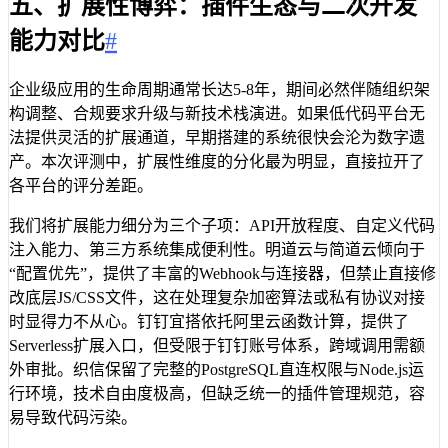
五、扩展性博弈：插件生态与二次开发
能力对比
#
企业级应用的生命周期通常长达5-8年，期间必然伴随组织架
构调整、合规要求升级与新技术栈演进。如果低代码平台无
法提供灵活的扩展通道，早期搭建的系统很快会沦为数字遗
产。本次评测中，扩展性维度的分化最为明显，直接拉开了
各平台的评分差距。
我们将扩展能力细分为三个子项：API开放程度、自定义代码
注入能力、第三方系统集成便利性。明道云与简道云倾向于
“配置优先”，提供了丰富的Webhook与连接器，但禁止直接修
改底层JS/CSS文件，这在处理复杂加密算法或私有协议对接
时显得力不从心。钉钉宜搭依托阿里云函数计算，提供了
Serverless扩展入口，但受限于钉钉账号体系，跨域调用需额
外审批。织信保留了完整的PostgreSQL直连权限与Node.js运
行环境，技术自由度极高，但缺乏统一的插件管理规范，容
易导致代码污染。