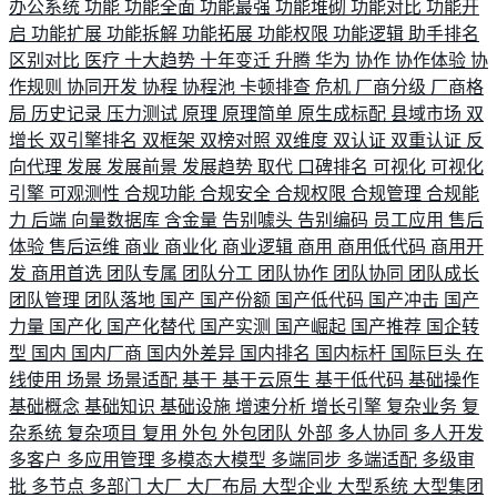
办公系统
功能
功能全面
功能最强
功能堆砌
功能对比
功能开
启
功能扩展
功能拆解
功能拓展
功能权限
功能逻辑
助手排名
区别对比
医疗
十大趋势
十年变迁
升腾
华为
协作
协作体验
协
作规则
协同开发
协程
协程池
卡顿排查
危机
厂商分级
厂商格
局
历史记录
压力测试
原理
原理简单
原生成标配
县域市场
双
增长
双引擎排名
双框架
双榜对照
双维度
双认证
双重认证
反
向代理
发展
发展前景
发展趋势
取代
口碑排名
可视化
可视化
引擎
可观测性
合规功能
合规安全
合规权限
合规管理
合规能
力
后端
向量数据库
含金量
告别噱头
告别编码
员工应用
售后
体验
售后运维
商业
商业化
商业逻辑
商用
商用低代码
商用开
发
商用首选
团队专属
团队分工
团队协作
团队协同
团队成长
团队管理
团队落地
国产
国产份额
国产低代码
国产冲击
国产
力量
国产化
国产化替代
国产实测
国产崛起
国产推荐
国企转
型
国内
国内厂商
国内外差异
国内排名
国内标杆
国际巨头
在
线使用
场景
场景适配
基于
基于云原生
基于低代码
基础操作
基础概念
基础知识
基础设施
增速分析
增长引擎
复杂业务
复
杂系统
复杂项目
复用
外包
外包团队
外部
多人协同
多人开发
多客户
多应用管理
多模态大模型
多端同步
多端适配
多级审
批
多节点
多部门
大厂
大厂布局
大型企业
大型系统
大型集团