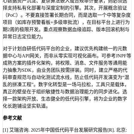
心数据资产沉淀、复杂算法嵌入或合规审计要求，则必须选
择支持私有化部署与深度定制的引擎。其次，开展概念验证
（PoC）。不要直接签署长期合同，而是选取一个中等复杂度
项目（如库存预警看板+多级审批流），在目标平台上进行为
期2周的极限开发。重点观察数据血缘追踪、版本回滚机制与
异常日志定位能力。
对于计划自研低代码平台的企业，建议优先构建统一的元数
据中心与API网关，而非从零实现可视化画布。可参考JNPF等
成熟方案的插件化架构，将权限、消息、文件服务等通用能
力抽象为SDK，由业务团队按需拼装。同时，建立严格的代
码审查规范与自动化测试流水线，防止低代码开发演变为“混
乱的拼凑工程”。数字化转型是一场马拉松，工具只是载体，
真正的壁垒在于组织敏捷性与数据治理能力的同步进化。选
择一款架构开放、生态健全的低代码引擎，将为企业的数字
化长跑铺设坚实轨道。
参考文献
[1] 艾瑞咨询. 2025年中国低代码平台发展研究报告[R]. 北京: