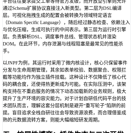
平台往往要求提交工单等待官方发版，而开放型引擎则允许
通过Schema扩展协议直接注入新类型。第二层为DSL编译
层。可视化拖拽生成的配置会被转换为领域特定语言
（Domain Specific Language），随后经过静态检查、依赖注入
与优化压缩，生成可执行的中间表示。第三层为运行时引擎
层。负责解析DSL、调度事件总线、管理状态机并渲染
DOM。在此环节，内存泄漏与线程阻塞是最常见的性能杀
手。
以JNPF为例，其运行时采用了微内核设计，核心只保留事件
分发与生命周期管理，其余如表单校验、数据聚合、权限拦
截等功能均作为独立插件挂载。这种设计不仅降低了核心代
码的耦合度，还使得热更新成为可能。在实际压测中，该架
构支持在不重启服务的情况下动态加载新的业务规则，极大
提升了生产环境的容灾能力。对于计划自研低代码平台的技
术团队而言，理解这套分层机制是避开“重写轮子”陷阱的前
提。盲目追求全栈自研往往会导致资源浪费，而合理借鉴成
熟的元数据流转方案，则能大幅缩短研发周期。