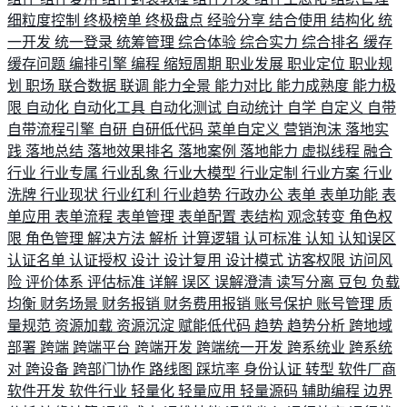
细粒度控制
终极榜单
终极盘点
经验分享
结合使用
结构化
统
一开发
统一登录
统筹管理
综合体验
综合实力
综合排名
缓存
缓存问题
编排引擎
编程
缩短周期
职业发展
职业定位
职业规
划
职场
联合数据
联调
能力全景
能力对比
能力成熟度
能力极
限
自动化
自动化工具
自动化测试
自动统计
自学
自定义
自带
自带流程引擎
自研
自研低代码
菜单自定义
营销泡沫
落地实
践
落地总结
落地效果排名
落地案例
落地能力
虚拟线程
融合
行业
行业专属
行业乱象
行业大模型
行业定制
行业方案
行业
洗牌
行业现状
行业红利
行业趋势
行政办公
表单
表单功能
表
单应用
表单流程
表单管理
表单配置
表结构
观念转变
角色权
限
角色管理
解决方法
解析
计算逻辑
认可标准
认知
认知误区
认证名单
认证授权
设计
设计复用
设计模式
访客权限
访问风
险
评价体系
评估标准
详解
误区
误解澄清
读写分离
豆包
负载
均衡
财务场景
财务报销
财务费用报销
账号保护
账号管理
质
量规范
资源加载
资源沉淀
赋能低代码
趋势
趋势分析
跨地域
部署
跨端
跨端平台
跨端开发
跨端统一开发
跨系统业
跨系统
对
跨设备
跨部门协作
路线图
踩坑率
身份认证
转型
软件厂商
软件开发
软件行业
轻量化
轻量应用
轻量源码
辅助编程
边界