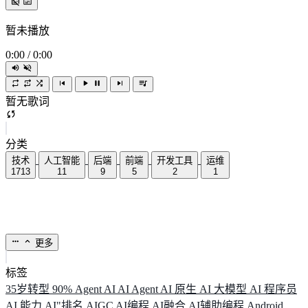
暂未播放
0:00
/
0:00
暂无歌词
分类
技术
人工智能
后端
前端
开发工具
运维
1713
11
9
5
2
1
更多
标签
35岁转型
90%
Agent
AI
AI Agent
AI 原生
AI 大模型
AI 程序员
AI 能力
AI"排名
AIGC
AI编程
AI融合
AI辅助编程
Android