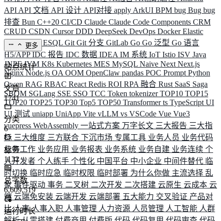
API
API 文档
API 设计
API对接
apply
ArkUI
BPM
bug
Bug
bug
排查
Bun
C++20
CI/CD
Claude
Claude Code
Components
CRM
CRUD
CSDN
Cursor
DDD
DeepSeek
DevOps
Docker
Elastic
ELK
Elysia
ESQL
Git
Git 分支
GitLab
Go
Go 泛型
Go 语言
更多
H5/APP
IDC 报告
IDC 数据
IDEA
IM 系统
IoT
Istio
ISV
Java
JNPF
JVM
K8s
Kubernetes
MES
MySQL
Naive
Next
Next.js
站点统计
Nginx
Node.js
OA
OOM
OpenClaw
pandas
POC
Prompt
Python
Qwen
RAG
RBAC
React
Redis
ROI
RPA 融合
Rust
SaaS
Saga
文章
SBOM
SGLang
SSE
SSO
TCC
Token
tokenizer
TOP10
TOP15
1741
TOP20
TOP25
TOP30
Top5
TOP50
Transformer
ts
TypeScript
UI
UI 测试
uniapp
UniApp
Vite
vLLM
vs
VSCode
Vue
Vue3
分类
vuepress
WebAssembly
一站式方案
万字长文
三大报告
三大指
6
标
三大维度
三方联合
下沉市场
专属工具
业务人员
业务代码
业务工作
业务应用
业务报表
业务系统
业务自建
业务连续
个
标签
1132
人开发者
个人练手
个性化
中国平台
中小企业
中间件替代
临
时切换
临时应急
临时权限
临时部署
为什么你做
主流选择
乱
总字数
象
事件驱动
事务
二叉树
二次开发
二次搭建
云原生
云成本
云
6,609,519
端
云端免安装
云端开发
云端部署
五大能力
交叉验证
产品对
比
人事
人事入职
人事管理
人力资源
人员管理
人工智能
人群
运行时长
解析
从零搭建
付费商用
付费版
代码
代码复用
代码审查
代码