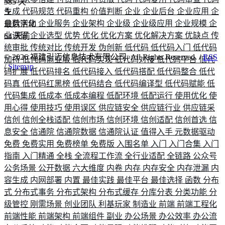
585
天
生成
代码规范
代码重构
价值判断
企业
企业后台
企业应用
企
业数字化
企业服务
企业架构
企业级
企业级应用
企业规模
企
最后活动
业调研
企业选型
优势
优化
优化方案
优化解决方案
优缺点
传
64
天前
统审批
传统对比
传统开发
伪创新
低代码
低代码入门
低代码
©
2026
福建引迈信息技术有限公司. All Rights Reserved. /
RSS
加持
低代码商业版
低代码实现
低代码对接
低代码平台
低代
/
Sitemap
码扩展
低代码排名
低代码接入
低代码搭配
低代码整合
低代
码真
低代码红黑榜
低代码结合
低代码编译型
低代码赋能
低
代码集成
低成本
低成本编程
低配环境
低配运行
使用优化
使
用心得
使用技巧
使用误区
供应链安全
供应链行业
供应链采
信创
信创全栈适配
信创市场
信创环境
信创适配
信创首选
信
息安全
信通院
信通院数据
信通院认证
值得入手
元数据驱动
免费
免费实用
免费榜单
免费版
入围名单
入门
入门合集
入门
指南
入门精通
全栈
全流程工作流
全行业适配
全链路
公众号
公务场景
公开数据
六大维度
内卷
内存
内存安全
内存泄漏
内
容生成
内网部署
内置
最佳实践
最佳平台
最佳选择
函数
分布
式
分布式事务
分布式架构
分布式缓存
分库分表
分类功能
分
级管控
刚需场景
创业团队
利基玩家
制造业
前端
前端工程化
前端性能
前端架构
前端组件
副业
办公场景
办公效率
办公流