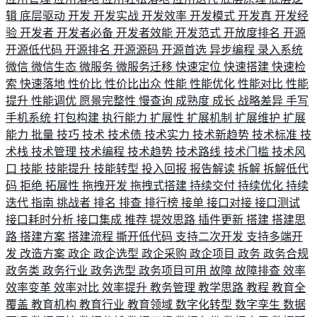
辑
底层驱动
开发
开发实战
开发效率
开发模式
开发真
开发经
验
开发者
开发者必备
开发者效能
开发范式
开放度排名
开源
开源低代码
开源排名
开源源码
开源首选
异步编程
录入系统
微信
微信生态
微服务
微服务迁移
快速定位
快速搭建
快速检
索
快速落地
性价比
性价比出众
性能
性能优化
性能对比
性能
提升
性能调优
愿景完整性
慢查询
成熟度
成长
战略差异
手写
手机系统
打包构建
执行能力
扩展性
扩展机制
扩展维护
扩展
能力
批量
技巧
技术
技术债
技术实力
技术新趋势
技术标准
技
术栈
技术管理
技术编程
技术趋势
技术路线
技术门槛
技术风
口
技能
技能提升
技能转型
投入回报
报告解读
拆解
拆解低代
码
拒绝
拓展性
拖拽开发
拖拽式搭建
持续交付
持续优化
持续
迭代
指南
挑战者
排名
排查
排行榜
接单
接口对接
接口测试
接口耗时分析
接口集成
推荐
提效思路
插件更新
搭建
搭建思
路
搭建方案
搭建流程
撕开低代码
支持二次开发
支持多端开
发
改造方案
政企
政企选型
政企采购
政企项目
政务
政务合规
政务类
政务行业
政务选型
政务项目可用
故障
故障排查
效率
效率变革
效率对比
效率提升
教务管理
教学思路
教程
教育全
覆盖
教育机构
教育行业
教育领域
数字化转型
数字孪生
数据