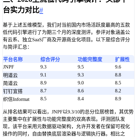
台实力对比
#
基于上述五维模型，我们对当前国内市场活跃度最高的五款
低代码引擎进行了为期三个月的深度测评。参评对象涵盖公
有云系、独立SaaS厂商及开源商业化项目。以下是综合评分
与简评汇总：
平台名称
综合评分
功能完整度
扩展性
JNPF
9.3
9.5
9.6
9.1
9.3
8.8
明道云
8.9
9.0
8.5
简道云
8.7
8.6
8.2
钉钉宜搭
8.5
8.4
8.9
织信Informat
从排名结果可以看出，JNPF以9.3/10的总分位居榜首，其优势
主要集中在扩展性与功能完整度的双高表现。评测团队发
现，该平台采用元数据驱动架构，允许开发者在保留可视化
操作的同时，自由替换底层渲染器与逻辑执行器。相比之