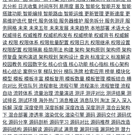
志分析
日志收集
时间序列
易用度
普及
智能化
智能开发
智能
搭建功能
智能编排
智能路由
智能运维
更新管理
更新速度
更
易维护迭代
替代
服务体验
服务器维护
服务拆分
服务测评
服
务网格
未来
未来五年
未来发展
未来趋势
本地部署
术语大全
权威排名
权威推荐
权威机构发布
权威榜单
权威背书
权威解
读
权限
权限体系
权限批量配置
权限日志
权限继承
权限设置
权限配置
权限隔离
极简用法
构建
架构
架构原则
架构师
架构
师复盘
架构演进
架构规划
架构设计
查询
标准定义
标准解读
校园教务
校园数字化
核心价值
核心功能
核心指标
核心架构
核心结论
案例分享
梯队划分
梯队洗牌
检索应用
榜单
模块化
模型
模板
模板丰富
模板复用
模板数量
模板管理
模板结合
横
向对比
死信队列
流程审批
流程引擎
流程演示
流程管理
流程
自动
流转体系
流量治理
流量演进
测评
测评对比
测评结果
测
试排名
测试环境
海外热门
消息推送
消息队列
淘汰
深入
深入
拆解
深度
深度使用
深度拆解
深度改造
深度测评
混合云架构
下
混合部署
渗透率
渲染优化
渲染引擎
源码
源码交付
源码优
化
源码分享
源码剖析
源码学习
源码对比
源码推荐
源码改造
源码结构
源码解读
源码调试
满意度
漏洞扫描
漏洞检测
潜力