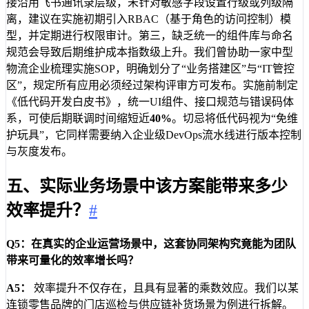
接沿用飞书通讯录层级，未针对敏感字段设置行级或列级隔
离，建议在实施初期引入RBAC（基于角色的访问控制）模
型，并定期进行权限审计。第三，缺乏统一的组件库与命名
规范会导致后期维护成本指数级上升。我们曾协助一家中型
物流企业梳理实施SOP，明确划分了“业务搭建区”与“IT管控
区”，规定所有应用必须经过架构评审方可发布。实施前制定
《低代码开发白皮书》，统一UI组件、接口规范与错误码体
系，可使后期联调时间缩短近
40%
。切忌将低代码视为“免维
护玩具”，它同样需要纳入企业级DevOps流水线进行版本控制
与灰度发布。
五、实际业务场景中该方案能带来多少
效率提升？
#
Q5：在真实的企业运营场景中，这套协同架构究竟能为团队
带来可量化的效率增长吗？
A5：
效率提升不仅存在，且具有显著的乘数效应。我们以某
连锁零售品牌的门店巡检与供应链补货场景为例进行拆解。