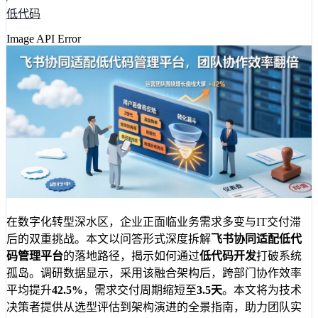
低代码
Image API Error
在数字化转型深水区，企业正面临业务需求多变与IT交付滞
后的双重挑战。本文以问答形式深度拆解
飞书协同适配低代
码管理平台
的落地路径，揭示如何通过
低代码开发
打破系统
孤岛。调研数据显示，采用该融合架构后，跨部门协作效率
平均提升
42.5%
，需求交付周期缩短至
3.5天
。本文将为技术
决策者提供从选型评估到架构演进的全景指南，助力团队实