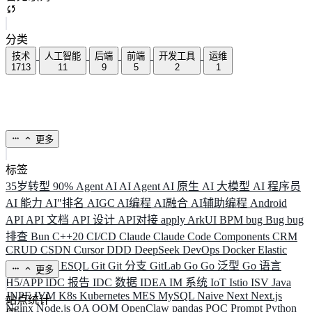
分类
技术
人工智能
后端
前端
开发工具
运维
1713
11
9
5
2
1
更多
标签
35岁转型
90%
Agent
AI
AI Agent
AI 原生
AI 大模型
AI 程序员
AI 能力
AI"排名
AIGC
AI编程
AI融合
AI辅助编程
Android
API
API 文档
API 设计
API对接
apply
ArkUI
BPM
bug
Bug
bug
排查
Bun
C++20
CI/CD
Claude
Claude Code
Components
CRM
CRUD
CSDN
Cursor
DDD
DeepSeek
DevOps
Docker
Elastic
ELK
Elysia
ESQL
Git
Git 分支
GitLab
Go
Go 泛型
Go 语言
更多
H5/APP
IDC 报告
IDC 数据
IDEA
IM 系统
IoT
Istio
ISV
Java
JNPF
JVM
K8s
Kubernetes
MES
MySQL
Naive
Next
Next.js
站点统计
Nginx
Node.js
OA
OOM
OpenClaw
pandas
POC
Prompt
Python