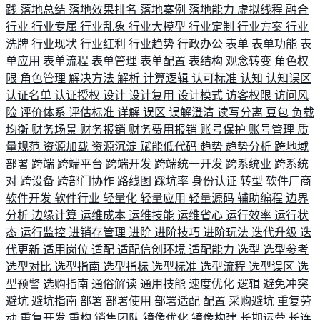
践
落地总结
落地效果排名
落地案例
落地能力
虚拟线程
融合
行业
行业专属
行业乱象
行业大模型
行业定制
行业方案
行业
洗牌
行业现状
行业红利
行业趋势
行政办公
表单
表单功能
表
单应用
表单流程
表单管理
表单配置
表结构
观念转变
角色权
限
角色管理
解决方法
解析
计算逻辑
认可标准
认知
认知误区
认证名单
认证授权
设计
设计复用
设计模式
访客权限
访问风
险
评价体系
评估标准
详解
误区
误解澄清
读写分离
豆包
负载
均衡
财务场景
财务报销
财务费用报销
账号保护
账号管理
质
量规范
资源加载
资源沉淀
赋能低代码
趋势
趋势分析
跨地域
部署
跨端
跨端平台
跨端开发
跨端统一开发
跨系统业
跨系统
对
跨设备
跨部门协作
路线图
踩坑率
身份认证
转型
软件厂商
软件开发
软件行业
轻量化
轻量应用
轻量源码
辅助编程
边界
分析
边缘计算
运维成本
运维技能
运维省心
运行效率
运行状
态
运行监控
进销存管理
进阶
进阶技巧
进阶玩法
迭代升级
迭
代更新
适用岗位
适配
适配信创环境
适配能力
选型
选型参考
选型对比
选型指南
选型指标
选型标准
选型流程
选型误区
选
型预警
选购指南
通俗解读
通用技能
速度优化
逻辑
避免冲突
避坑
避坑指南
部署
部署使用
部署适配
配置
采购避坑
重复劳
动
重复开发
重构
销售团队
镜像优化
镜像构建
长期运营
长连