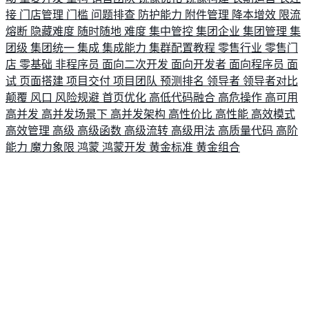
接
门店管理
门槛
问题排查
防护能力
附件管理
降本增效
限流
熔断
隐藏难度
随时随地
难度
集中管控
集团企业
集团管理
集
团级
集团统一
集成
集成能力
集群配置教程
零售行业
零售门
店
零基础
非程序员
面向二次开发
面向开发者
面向程序员
面
试
页面搭建
项目交付
项目团队
预测排名
领导者
领导者对比
颠覆
风口
风险规避
首页优化
高低代码融合
高危操作
高可用
高并发
高并发场景下
高并发架构
高性价比
高性能
高效模式
高效管理
高级
高级函数
高级流转
高级用法
高质量代码
高阶
能力
魔力象限
鸿蒙
鸿蒙开发
黄金标准
黄金组合