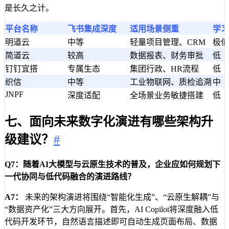
是长久之计。
平台名称
飞书集成深度
适用场景侧重
学习
明道云
中等
轻量项目管理、CRM
极低
简道云
较高
数据报表、财务审批
低
钉钉宜搭
专属生态
集团行政、HR流程
低
织信
中等
工业物联网、质检追溯
中
JNPF
深度适配
全场景业务敏捷搭建
低
七、面向未来数字化演进有哪些架构升
级建议？
#
Q7：随着AI大模型与云原生技术的普及，企业应如何规划下
一代协同与低代码融合的演进路线？
A7：
未来的架构演进将围绕“智能化生成”、“云原生解耦”与
“数据资产化”三大方向展开。首先，AI Copilot将深度融入低
代码开发环节，自然语言描述即可自动生成页面布局、数据