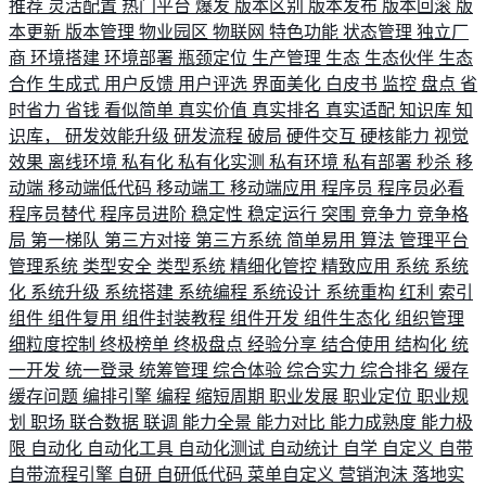
推荐
灵活配置
热门平台
爆发
版本区别
版本发布
版本回滚
版
本更新
版本管理
物业园区
物联网
特色功能
状态管理
独立厂
商
环境搭建
环境部署
瓶颈定位
生产管理
生态
生态伙伴
生态
合作
生成式
用户反馈
用户评选
界面美化
白皮书
监控
盘点
省
时省力
省钱
看似简单
真实价值
真实排名
真实适配
知识库
知
识库，
研发效能升级
研发流程
破局
硬件交互
硬核能力
视觉
效果
离线环境
私有化
私有化实测
私有环境
私有部署
秒杀
移
动端
移动端低代码
移动端工
移动端应用
程序员
程序员必看
程序员替代
程序员进阶
稳定性
稳定运行
突围
竞争力
竞争格
局
第一梯队
第三方对接
第三方系统
简单易用
算法
管理平台
管理系统
类型安全
类型系统
精细化管控
精致应用
系统
系统
化
系统升级
系统搭建
系统编程
系统设计
系统重构
红利
索引
组件
组件复用
组件封装教程
组件开发
组件生态化
组织管理
细粒度控制
终极榜单
终极盘点
经验分享
结合使用
结构化
统
一开发
统一登录
统筹管理
综合体验
综合实力
综合排名
缓存
缓存问题
编排引擎
编程
缩短周期
职业发展
职业定位
职业规
划
职场
联合数据
联调
能力全景
能力对比
能力成熟度
能力极
限
自动化
自动化工具
自动化测试
自动统计
自学
自定义
自带
自带流程引擎
自研
自研低代码
菜单自定义
营销泡沫
落地实