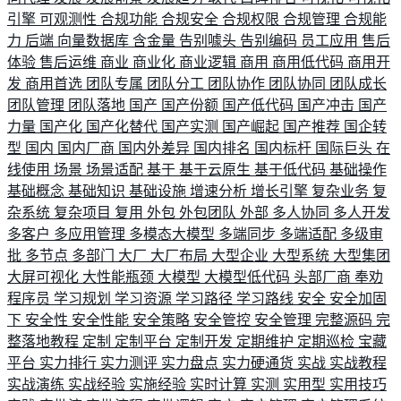
引擎
可观测性
合规功能
合规安全
合规权限
合规管理
合规能
力
后端
向量数据库
含金量
告别噱头
告别编码
员工应用
售后
体验
售后运维
商业
商业化
商业逻辑
商用
商用低代码
商用开
发
商用首选
团队专属
团队分工
团队协作
团队协同
团队成长
团队管理
团队落地
国产
国产份额
国产低代码
国产冲击
国产
力量
国产化
国产化替代
国产实测
国产崛起
国产推荐
国企转
型
国内
国内厂商
国内外差异
国内排名
国内标杆
国际巨头
在
线使用
场景
场景适配
基于
基于云原生
基于低代码
基础操作
基础概念
基础知识
基础设施
增速分析
增长引擎
复杂业务
复
杂系统
复杂项目
复用
外包
外包团队
外部
多人协同
多人开发
多客户
多应用管理
多模态大模型
多端同步
多端适配
多级审
批
多节点
多部门
大厂
大厂布局
大型企业
大型系统
大型集团
大屏可视化
大性能瓶颈
大模型
大模型低代码
头部厂商
奉劝
程序员
学习规划
学习资源
学习路径
学习路线
安全
安全加固
下
安全性
安全性能
安全策略
安全管控
安全管理
完整源码
完
整落地教程
定制
定制平台
定制开发
定期维护
定期巡检
宝藏
平台
实力排行
实力测评
实力盘点
实力硬通货
实战
实战教程
实战演练
实战经验
实施经验
实时计算
实测
实用型
实用技巧