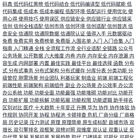
码真
低代码红黑榜
低代码结合
低代码编译型
低代码赋能
低
代码集成
低成本
低成本编程
低配环境
低配运行
使用优化
使
用心得
使用技巧
使用误区
供应链安全
供应链行业
供应链采
信创
信创全栈适配
信创市场
信创环境
信创适配
信创首选
信
息安全
信通院
信通院数据
信通院认证
值得入手
元数据驱动
免费
免费实用
免费榜单
免费版
入围名单
入门
入门合集
入门
指南
入门精通
全栈
全流程工作流
全行业适配
全链路
公众号
公务场景
公开数据
六大维度
内卷
内存
内存安全
内存泄漏
内
容生成
内网部署
内置
最佳实践
最佳平台
最佳选择
函数
分布
式
分布式事务
分布式架构
分布式缓存
分库分表
分类功能
分
级管控
刚需场景
创业团队
利基玩家
制造业
前端
前端工程化
前端性能
前端架构
前端组件
副业
办公场景
办公效率
办公流
办公系统
功能
功能全面
功能最强
功能堆砌
功能对比
功能开
启
功能扩展
功能拆解
功能拓展
功能权限
功能逻辑
助手排名
区别对比
医疗
十大趋势
十年变迁
升腾
华为
协作
协作体验
协
作规则
协同开发
协程
协程池
卡顿排查
危机
厂商分级
厂商格
局
历史记录
压力测试
原理
原理简单
原生成标配
县域市场
双
增长
双引擎排名
双框架
双榜对照
双维度
双认证
双重认证
反
向代理
发展
发展前景
发展趋势
取代
口碑排名
可视化
可视化