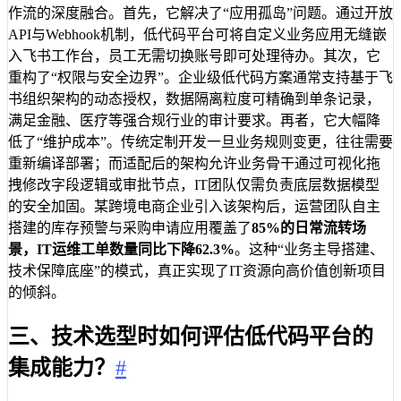
作流的深度融合。首先，它解决了“应用孤岛”问题。通过开放
API与Webhook机制，低代码平台可将自定义业务应用无缝嵌
入飞书工作台，员工无需切换账号即可处理待办。其次，它
重构了“权限与安全边界”。企业级低代码方案通常支持基于飞
书组织架构的动态授权，数据隔离粒度可精确到单条记录，
满足金融、医疗等强合规行业的审计要求。再者，它大幅降
低了“维护成本”。传统定制开发一旦业务规则变更，往往需要
重新编译部署；而适配后的架构允许业务骨干通过可视化拖
拽修改字段逻辑或审批节点，IT团队仅需负责底层数据模型
的安全加固。某跨境电商企业引入该架构后，运营团队自主
搭建的库存预警与采购申请应用覆盖了
85%
的日常流转场
景，IT运维工单数量同比下降
62.3%
。这种“业务主导搭建、
技术保障底座”的模式，真正实现了IT资源向高价值创新项目
的倾斜。
三、技术选型时如何评估低代码平台的
集成能力？
#