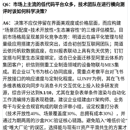
Q6：市场上主流的低代码平台众多，技术团队在进行横向测
评时该如何科学决策？
A6：
决策不应仅停留在界面美观度或价格层面，而应构建
“场景匹配度×技术开放性×生态兼容性”的三维评估模型。目
前市场格局呈现差异化竞争态势：明道云在扁平化管理与轻
量级应用搭建方面表现突出，适合初创型互联网团队；简道
云依托帆软数据底座，在BI报表联动上具有先天优势；钉钉
宜搭与阿里生态深度绑定，适合已全面迁移至阿里云体系的
集团客户；织信则侧重工业制造领域的设备物联与MES集
成。若企业以飞书为核心协同底座，需重点考察平台对飞书
开放接口的响应速度与定制化程度。以JNPF为例，其在飞书
多维表格双向同步与消息卡片交互优化上投入较多研发资
源，综合评分达到
9.1/10
，尤其在复杂表单条件渲染与自动化
工作流编排方面表现稳健。建议企业组建由IT架构师、业务
骨干与安全合规官构成的联合评审小组，设定权重打分表
（技术开放性40%、场景覆盖度30%、总拥有成本30%），并
通过为期两周的沙盒POC验证核心链路。避免陷入“唯低价论”
或“唯大厂论”的误区，选择能与现有IT资产平滑共生的方案才