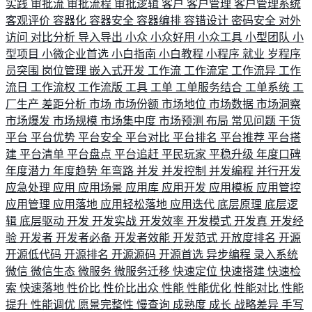
实践
审批流
审批流程
审批逻辑
客户
客户管理
客户管理系统
客观评价
容器化
容器安全
容器编排
容错设计
密码安全
对外
访问
对比分析
导入导出
小众
小众好用
小众工具
小型团队
小
型项目
小微企业首选
小白指南
小白教程
小程序
就业
岁程序
员突围
岗位管理
嵌入式开发
工作流
工作流定
工作流异
工作
流日
工作流权
工作流版
工具
工单
工单服务结合
工单系统
工
厂生产
差距分析
市场
市场份额
市场地位
市场数据
市场洞察
市场爆发
市场规模
市场集中度
市场预测
布局
常见问题
干货
平台
平台优势
平台安全
平台对比
平台排名
平台推荐
平台搭
建
平台清单
平台盘点
平台追赶
平民玩家
平稳升级
年度口碑
年度潜力
年度趋势
年弯路
并发
并发控制
并发编程
并行开发
应急处理
应用
应用场景
应用库
应用开发
应用模板
应用管控
应用管理
应用落地
应用轻松落地
应用迭代
底层原理
底层逻
辑
底层驱动
开发
开发实战
开发效率
开发模式
开发真
开发经
验
开发者
开发者必备
开发者效能
开发范式
开放度排名
开源
开源低代码
开源排名
开源源码
开源首选
异步编程
录入系统
微信
微信生态
微服务
微服务迁移
快速定位
快速搭建
快速检
索
快速落地
性价比
性价比出众
性能
性能优化
性能对比
性能
提升
性能调优
愿景完整性
慢查询
成熟度
成长
战略差异
手写