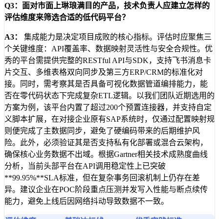
Q3：面对市面上琳琅满目的产品，技术负责人应建立怎样的
评估维度来筛选合适的低代码平台？
A3：
集成能力是决定项目成败的核心指标。评估时应聚焦三
个关键维度：API覆盖率、数据映射灵活性与安全合规性。优
秀的平台需提供完整的RESTful API与SDK，支持飞书消息卡
片交互、多维表格双向同步及第三方ERP/CRM的标准化对
接。同时，需考察其是否具备可视化数据管道编排能力，能
否在零代码状态下完成复杂ETL逻辑。以我们团队近期选用的
方案为例，该平台内置了超过200个预置连接器，并支持自定
义脚本扩展，在对接企业原有SAP系统时，仅通过配置映射规
则便完成了主数据同步，避免了硬编码带来的后期维护风
险。此外，必须验证其是否支持私有化部署或混合云架构，
确保核心业务数据不出域。根据Gartner相关技术成熟度曲线
分析，当前头部平台在API调用稳定性上已突破
**99.95%**SLA标准，但在复杂事务回滚机制上仍存在差
异。建议企业在POC阶段重点压测并发写入性能与断点续传
能力，避免上线后因网络抖动导致数据不一致。