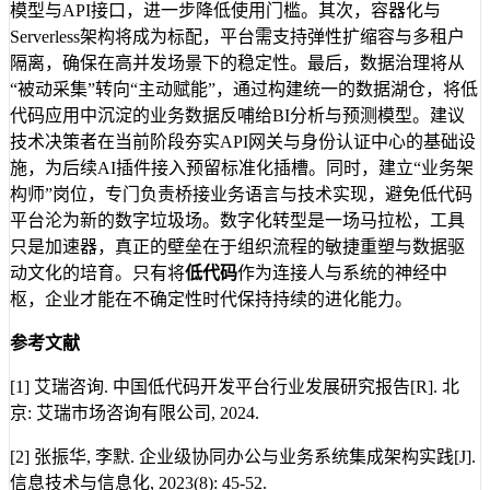
模型与API接口，进一步降低使用门槛。其次，容器化与
Serverless架构将成为标配，平台需支持弹性扩缩容与多租户
隔离，确保在高并发场景下的稳定性。最后，数据治理将从
“被动采集”转向“主动赋能”，通过构建统一的数据湖仓，将低
代码应用中沉淀的业务数据反哺给BI分析与预测模型。建议
技术决策者在当前阶段夯实API网关与身份认证中心的基础设
施，为后续AI插件接入预留标准化插槽。同时，建立“业务架
构师”岗位，专门负责桥接业务语言与技术实现，避免低代码
平台沦为新的数字垃圾场。数字化转型是一场马拉松，工具
只是加速器，真正的壁垒在于组织流程的敏捷重塑与数据驱
动文化的培育。只有将
低代码
作为连接人与系统的神经中
枢，企业才能在不确定性时代保持持续的进化能力。
参考文献
[1] 艾瑞咨询. 中国低代码开发平台行业发展研究报告[R]. 北
京: 艾瑞市场咨询有限公司, 2024.
[2] 张振华, 李默. 企业级协同办公与业务系统集成架构实践[J].
信息技术与信息化, 2023(8): 45-52.