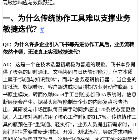
现敏捷响应与效能跃迁。
一、为什么传统协作工具难以支撑业务
敏捷迭代？
#
Q1：为什么许多企业引入飞书等先进协作工具后，业务流转
依然卡顿，无法真正实现敏捷迭代？
A1：
这是一个在技术选型初期极为普遍的现象。飞书本身提
供了极强的即时通讯、文档协同与日历管理能力，但它本质
上属于“沟通与知识载体”，而非“业务逻辑执行器”。当企业的
审批流、数据看板、客户跟进或项目排期等业务动作脱离飞
书原生模块，转而依赖Excel手工台账或老旧OA系统时，信息
断层便会产生。据某头部智能制造企业的内部复盘报告指
出，其研发与市场团队每日需手动同步超过120条状态变更数
据，人工核对耗时占用了核心工作时间的
31.7%
。传统协作工
具的瓶颈在于“重沟通、轻执行”，业务人员提出新需求时，IT
部门往往需要重新走排期、开发、测试流程，导致需求响应
周期长达数周甚至数月。这种“沟通在线、执行离线”的割裂状