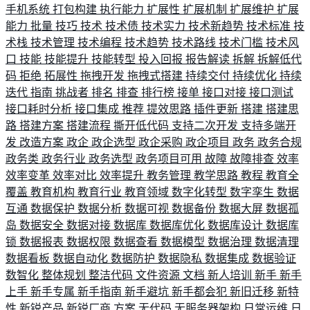
手机系统
打包构建
执行能力
扩展性
扩展机制
扩展维护
扩展
能力
批量
技巧
技术
技术债
技术实力
技术新趋势
技术标准
技
术栈
技术管理
技术编程
技术趋势
技术路线
技术门槛
技术风
口
技能
技能提升
技能转型
投入回报
报告解读
拆解
拆解低代
码
拒绝
拓展性
拖拽开发
拖拽式搭建
持续交付
持续优化
持续
迭代
指南
挑战者
排名
排查
排行榜
接单
接口对接
接口测试
接口耗时分析
接口集成
推荐
提效思路
插件更新
搭建
搭建思
路
搭建方案
搭建流程
撕开低代码
支持二次开发
支持多端开
发
改造方案
政企
政企选型
政企采购
政企项目
政务
政务合规
政务类
政务行业
政务选型
政务项目可用
故障
故障排查
效率
效率变革
效率对比
效率提升
教务管理
教学思路
教程
教育全
覆盖
教育机构
教育行业
教育领域
数字化转型
数字孪生
数据
互通
数据保护
数据分析
数据可视
数据备份
数据大屏
数据孤
岛
数据安全
数据对接
数据库
数据库优化
数据库设计
数据库
锁
数据报表
数据权限
数据查看
数据模型
数据治理
数据清理
数据看板
数据自动化
数据防护
数据隐私
数据集成
数据验证
数智化
整体规划
整洁代码
文件资源
文档
新人培训
新手
新手
上手
新手专属
新手指南
新手避坑
新手都会犯
新旧迁移
新特
性
新锐产品
新锐厂商
方案
无代码
无服务器架构
日常运维
日