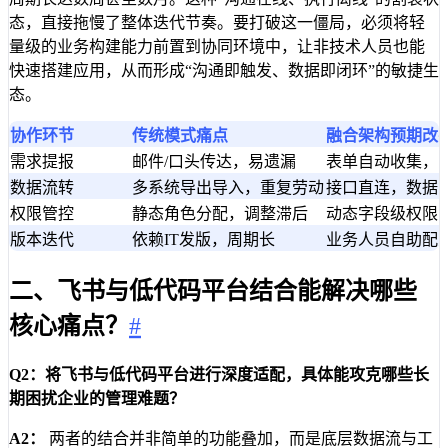
态，直接拖慢了整体迭代节奏。要打破这一僵局，必须将轻
量级的业务构建能力前置到协同环境中，让非技术人员也能
快速搭建应用，从而形成“沟通即触发、数据即闭环”的敏捷生
态。
协作环节
传统模式痛点
融合架构预期改
需求提报
邮件/口头传达，易遗漏
表单自动收集，
数据流转
多系统导出导入，重复劳动
接口直连，数据
权限管控
静态角色分配，调整滞后
动态字段级权限
版本迭代
依赖IT发版，周期长
业务人员自助配
二、飞书与低代码平台结合能解决哪些
核心痛点？
#
Q2：将飞书与低代码平台进行深度适配，具体能攻克哪些长
期困扰企业的管理难题？
A2：
两者的结合并非简单的功能叠加，而是底层数据流与工