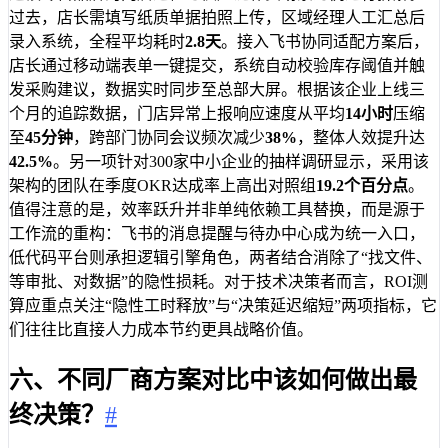
过去，店长需填写纸质单据拍照上传，区域经理人工汇总后
录入系统，全程平均耗时
2.8天
。接入飞书协同适配方案后，
店长通过移动端表单一键提交，系统自动校验库存阈值并触
发采购建议，数据实时同步至总部大屏。根据该企业上线三
个月的追踪数据，门店异常上报响应速度从平均
14小时
压缩
至
45分钟
，跨部门协同会议频次减少
38%
，整体人效提升达
42.5%
。另一项针对300家中小企业的抽样调研显示，采用该
架构的团队在季度OKR达成率上高出对照组
19.2个百分点
。
值得注意的是，效率跃升并非单纯依赖工具替换，而是源于
工作流的重构：飞书的消息提醒与待办中心成为统一入口，
低代码平台则承担逻辑引擎角色，两者结合消除了“找文件、
等审批、对数据”的隐性损耗。对于技术决策者而言，ROI测
算应重点关注“隐性工时释放”与“决策延迟缩短”两项指标，它
们往往比直接人力成本节约更具战略价值。
六、不同厂商方案对比中该如何做出最
终决策？
#