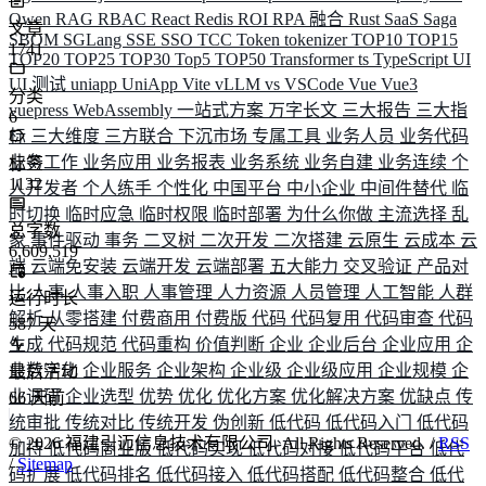
Qwen
RAG
RBAC
React
Redis
ROI
RPA 融合
Rust
SaaS
Saga
文章
SBOM
SGLang
SSE
SSO
TCC
Token
tokenizer
TOP10
TOP15
1741
TOP20
TOP25
TOP30
Top5
TOP50
Transformer
ts
TypeScript
UI
UI 测试
uniapp
UniApp
Vite
vLLM
vs
VSCode
Vue
Vue3
分类
vuepress
WebAssembly
一站式方案
万字长文
三大报告
三大指
6
标
三大维度
三方联合
下沉市场
专属工具
业务人员
业务代码
业务工作
业务应用
业务报表
业务系统
业务自建
业务连续
个
标签
1132
人开发者
个人练手
个性化
中国平台
中小企业
中间件替代
临
时切换
临时应急
临时权限
临时部署
为什么你做
主流选择
乱
总字数
象
事件驱动
事务
二叉树
二次开发
二次搭建
云原生
云成本
云
6,609,519
端
云端免安装
云端开发
云端部署
五大能力
交叉验证
产品对
比
人事
人事入职
人事管理
人力资源
人员管理
人工智能
人群
运行时长
解析
从零搭建
付费商用
付费版
代码
代码复用
代码审查
代码
587
天
生成
代码规范
代码重构
价值判断
企业
企业后台
企业应用
企
业数字化
企业服务
企业架构
企业级
企业级应用
企业规模
企
最后活动
业调研
企业选型
优势
优化
优化方案
优化解决方案
优缺点
传
66
天前
统审批
传统对比
传统开发
伪创新
低代码
低代码入门
低代码
©
2026
福建引迈信息技术有限公司. All Rights Reserved. /
RSS
加持
低代码商业版
低代码实现
低代码对接
低代码平台
低代
/
Sitemap
码扩展
低代码排名
低代码接入
低代码搭配
低代码整合
低代