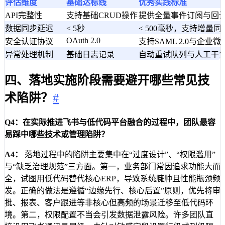
评估维度
基础达标线
优秀实践标准
API完整性
支持基础CRUD操作
提供全量事件订阅与回
数据同步延迟
< 5秒
< 500毫秒，支持增量同
OAuth 2.0
安全认证协议
支持SAML 2.0与企业
异常处理机制
基础日志记录
自动重试队列与人工干
四、落地实施阶段需要避开哪些常见技
术陷阱？
#
Q4：在实际推进飞书与低代码平台融合的过程中，团队最容
易踩中哪些技术或管理陷阱？
A4：
落地过程中的陷阱主要集中在“过度设计”、“权限滥用”
与“缺乏治理规范”三方面。第一，业务部门常因追求功能大而
全，试图用低代码替代核心ERP，导致系统臃肿且性能瓶颈频
发。正确的做法是遵循“边缘先行、核心后置”原则，优先将审
批、报表、客户跟进等非核心但高频的场景迁移至低代码环
境。第二，权限配置不当会引发数据泄露风险。许多团队直