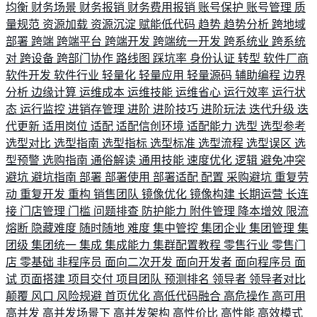
均衡
财务场景
财务报销
财务费用报销
账号保护
账号管理
质
量规范
资源加载
资源沉淀
赋能低代码
趋势
趋势分析
跨地域
部署
跨端
跨端平台
跨端开发
跨端统一开发
跨系统业
跨系统
对
跨设备
跨部门协作
路线图
踩坑率
身份认证
转型
软件厂商
软件开发
软件行业
轻量化
轻量应用
轻量源码
辅助编程
边界
分析
边缘计算
运维成本
运维技能
运维省心
运行效率
运行状
态
运行监控
进销存管理
进阶
进阶技巧
进阶玩法
迭代升级
迭
代更新
适用岗位
适配
适配信创环境
适配能力
选型
选型参考
选型对比
选型指南
选型指标
选型标准
选型流程
选型误区
选
型预警
选购指南
通俗解读
通用技能
速度优化
逻辑
避免冲突
避坑
避坑指南
部署
部署使用
部署适配
配置
采购避坑
重复劳
动
重复开发
重构
销售团队
镜像优化
镜像构建
长期运营
长连
接
门店管理
门槛
问题排查
防护能力
附件管理
降本增效
限流
熔断
隐藏难度
随时随地
难度
集中管控
集团企业
集团管理
集
团级
集团统一
集成
集成能力
集群配置教程
零售行业
零售门
店
零基础
非程序员
面向二次开发
面向开发者
面向程序员
面
试
页面搭建
项目交付
项目团队
预测排名
领导者
领导者对比
颠覆
风口
风险规避
首页优化
高低代码融合
高危操作
高可用
高并发
高并发场景下
高并发架构
高性价比
高性能
高效模式