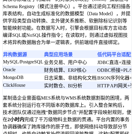
Schema Registry（模式注册中心）。平台通过逆向工程扫描各
库表结构，自动生成标准化的数据模型（Data Model），并提
供字段类型自动转换、主外键关系推断、软删除标记识别等
智能映射功能。在数据写入时，引擎会根据目标库方言动态
编译SQL或NoSQL操作指令；在读取时，则通过虚拟视图技
术将异构数据融合为单一逻辑表，供前端组件直接绑定。
异构数据源
典型应用场景
低代码平台适配
MySQL/PostgreSQL
业务交易、用户中心
JDBC直连+连接
Oracle
财务结算、ERP核心
ODBC桥接+PL/
MongoDB
日志采集、非结构化文档
BSON序列化器
ClickHouse
实时数仓、BI分析
HTTP API网关
某制造企业曾面临MES系统与WMS系统数据割裂的困境，两
套系统分别运行在不同版本的数据库上。引入整合架构后，
技术团队仅通过拖拽“数据同步节点”并配置字段映射规则，便
在
2小时内
完成了千万级物料主数据的贯通。平台内置的事务
协调器确保了跨库操作的原子性，即使网络抖动导致部分节
点超时，也能自动触发补偿流程回滚脏数据。这种“配置即代