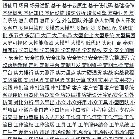
线使用
场景
场景适配
基于
基于云原生
基于低代码
基础操作
基础概念
基础知识
基础设施
增速分析
增长引擎
复杂业务
复
杂系统
复杂项目
复用
外包
外包团队
外部
多人协同
多人开发
多客户
多应用管理
多模态大模型
多端同步
多端适配
多级审
批
多节点
多部门
大厂
大厂布局
大型企业
大型系统
大型集团
大屏可视化
大性能瓶颈
大模型
大模型低代码
头部厂商
奉劝
程序员
学习规划
学习资源
学习路径
学习路线
安全
安全加固
下
安全性
安全性能
安全策略
安全管控
安全管理
完整源码
完
整落地教程
定制
定制平台
定制开发
定期维护
定期巡检
宝藏
平台
实力排行
实力测评
实力盘点
实力硬通货
实战
实战教程
实战演练
实战经验
实施经验
实时计算
实测
实用型
实用技巧
实践
审批流
审批流程
审批逻辑
客户
客户管理
客户管理系统
客观评价
容器化
容器安全
容器编排
容错设计
密码安全
对外
访问
对比分析
导入导出
小众
小众好用
小众工具
小型团队
小
型项目
小微企业首选
小白指南
小白教程
小程序
就业
岁程序
员突围
岗位管理
嵌入式开发
工作流
工作流定
工作流异
工作
流日
工作流权
工作流版
工具
工单
工单服务结合
工单系统
工
厂生产
差距分析
市场
市场份额
市场地位
市场数据
市场洞察