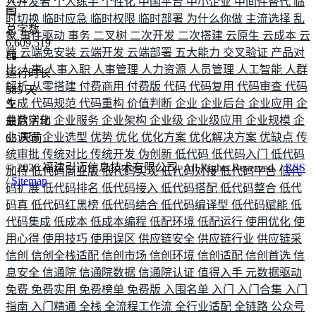
人开发者
个人练手
个性化
中国平台
中小企业
中间件替代
临
时切换
临时应急
临时权限
临时部署
为什么你做
主流选择
乱
总字数
象
事件驱动
事务
二叉树
二次开发
二次搭建
云原生
云成本
云
6,609,519
端
云端免安装
云端开发
云端部署
五大能力
交叉验证
产品对
比
人事
人事入职
人事管理
人力资源
人员管理
人工智能
人群
运行时长
解析
从零搭建
付费商用
付费版
代码
代码复用
代码审查
代码
585
天
生成
代码规范
代码重构
价值判断
企业
企业后台
企业应用
企
业数字化
企业服务
企业架构
企业级
企业级应用
企业规模
企
最后活动
业调研
企业选型
优势
优化
优化方案
优化解决方案
优缺点
传
65
天前
统审批
传统对比
传统开发
伪创新
低代码
低代码入门
低代码
©
2026
福建引迈信息技术有限公司. All Rights Reserved. /
RSS
加持
低代码商业版
低代码实现
低代码对接
低代码平台
低代
/
Sitemap
码扩展
低代码排名
低代码接入
低代码搭配
低代码整合
低代
码真
低代码红黑榜
低代码结合
低代码编译型
低代码赋能
低
代码集成
低成本
低成本编程
低配环境
低配运行
使用优化
使
用心得
使用技巧
使用误区
供应链安全
供应链行业
供应链采
信创
信创全栈适配
信创市场
信创环境
信创适配
信创首选
信
息安全
信通院
信通院数据
信通院认证
值得入手
元数据驱动
免费
免费实用
免费榜单
免费版
入围名单
入门
入门合集
入门
指南
入门精通
全栈
全流程工作流
全行业适配
全链路
公众号