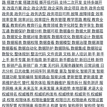
路
搭建方案
搭建流程
撕开低代码
支持二次开发
支持多端开
发
改造方案
政企
政企选型
政企采购
政企项目
政务
政务合规
政务类
政务行业
政务选型
政务项目可用
故障
故障排查
效率
效率变革
效率对比
效率提升
教务管理
教学思路
教程
教育全
覆盖
教育机构
教育行业
教育领域
数字化转型
数字孪生
数据
互通
数据保护
数据分析
数据可视
数据备份
数据大屏
数据孤
岛
数据安全
数据对接
数据库
数据库优化
数据库设计
数据库
锁
数据报表
数据权限
数据查看
数据模型
数据治理
数据清理
数据看板
数据自动化
数据防护
数据隐私
数据集成
数据验证
数智化
整体规划
整洁代码
文件资源
文档
新人培训
新手
新手
上手
新手专属
新手指南
新手避坑
新手都会犯
新旧迁移
新特
性
新锐产品
新锐厂商
方案
无代码
无服务器架构
日常运维
日
志分析
日志收集
时间序列
易用度
普及
智能化
智能开发
智能
搭建功能
智能编排
智能路由
智能运维
更新管理
更新速度
更
易维护迭代
替代
服务体验
服务器维护
服务拆分
服务测评
服
务网格
未来
未来五年
未来发展
未来趋势
本地部署
术语大全
权威排名
权威推荐
权威机构发布
权威榜单
权威背书
权威解
读
权限
权限体系
权限批量配置
权限日志
权限继承
权限设置
权限配置
权限隔离
极简用法
构建
架构
架构原则
架构师
架构