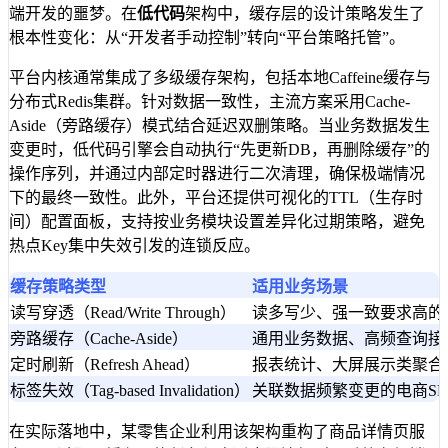
端开发的噩梦。在
低代码
架构中，缓存层的设计策略发生了
根本性变化：从“开发者手动控制”转向“平台策略托管”。
平台内核通常集成了多级缓存架构，包括本地Caffeine缓存与
分布式Redis集群。针对数据一致性，主流方案采用Cache-
Aside（旁路缓存）模式结合延迟双删策略。当业务数据发生
变更时，低代码引擎会自动执行“先更新DB，再删除缓存”的
操作序列，并通过内部定时器进行二次清理，确保极端情况
下的最终一致性。此外，平台还提供可视化的TTL（生存时
间）配置面板，支持按业务模块设置差异化过期策略，避免
热点Key集中失效引发的连锁反应。
缓存策略类型
适用业务场景
读写穿透（Read/Write Through）
读多写少、强一致要求高的
旁路缓存（Cache-Aside）
通用业务数据、高频查询接
定时刷新（Refresh Ahead）
报表统计、大屏展示类聚合
标签失效（Tag-based Invalidation）
关联数据频繁变更的电商SK
在实际落地中，某零售企业利用该架构重构了商品详情页服