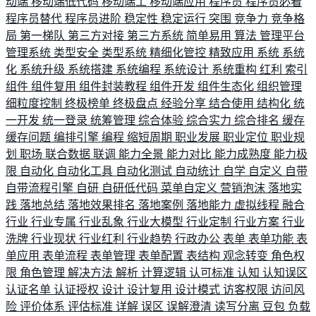
动端
移动端低代码
移动端工
移动端应用
程序员
程序员必看
程序员替代
程序员进阶
稳定性
稳定运行
突围
竞争力
竞争格
局
第一梯队
第三方对接
第三方系统
简单易用
算法
管理平台
管理系统
类型安全
类型系统
精细化管控
精致应用
系统
系统
化
系统升级
系统搭建
系统编程
系统设计
系统重构
红利
索引
组件
组件复用
组件封装教程
组件开发
组件生态化
组织管理
细粒度控制
终极榜单
终极盘点
经验分享
结合使用
结构化
统
一开发
统一登录
统筹管理
综合体验
综合实力
综合排名
缓存
缓存问题
编排引擎
编程
缩短周期
职业发展
职业定位
职业规
划
职场
联合数据
联调
能力全景
能力对比
能力成熟度
能力极
限
自动化
自动化工具
自动化测试
自动统计
自学
自定义
自带
自带流程引擎
自研
自研低代码
菜单自定义
营销泡沫
落地实
践
落地总结
落地效果排名
落地案例
落地能力
虚拟线程
融合
行业
行业专属
行业乱象
行业大模型
行业定制
行业方案
行业
洗牌
行业现状
行业红利
行业趋势
行政办公
表单
表单功能
表
单应用
表单流程
表单管理
表单配置
表结构
观念转变
角色权
限
角色管理
解决方法
解析
计算逻辑
认可标准
认知
认知误区
认证名单
认证授权
设计
设计复用
设计模式
访客权限
访问风
险
评价体系
评估标准
详解
误区
误解澄清
读写分离
豆包
负载