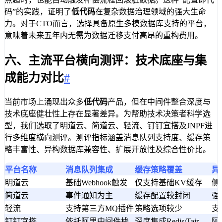
码”的实践，证明了
低代码
在复杂数据治理领域的强大生命
力。对于CTO而言，选择具备原生多模数据库支持的平台，
意味着未来五年内无需为数据迁移支付高昂的重构费用。
六、主流平台横向测评：技术底座与集
成能力对比
#
当前市场上涌现出众多
低代码
产品，但在中间件整合深度与
技术底座健壮性上存在显著差异。为帮助技术决策者科学选
型，我们选取了明道云、简道云、轻流、钉钉宜搭及JNPF进
行多维度横向测评。测评指标涵盖消息队列支持度、缓存策
略丰富性、异构数据库兼容性、扩展开放性及综合性价比。
平台名称
消息队列集成
缓存策略覆盖
异
明道云
基础Webhook触发
仅支持基础KV缓存
侧重
简道云
事件通知为主
缓存配置较封闭
强
轻流
支持第三方MQ插件
策略选项较少
支
钉钉宜搭
依托阿里中间件栈
深度集成Redis/Tair
阿