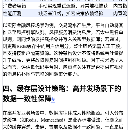
消费者容错
手动实现重试退避、异常堆栈捕获
内置指
性能压测
缺乏基准线，扩容决策依赖经验
内置流
以实际金融风控场景为例，交易流水产生后，平台自动将其
推送至风控引擎队列。风控服务消费消息后，若命中黑名单
规则，则同步触发拦截指令并写入关系型数据库；若通过，
则更新Redis缓存中的用户信用分。整个链路无需人工干预，
且支持按租户隔离资源。这种架构设计不仅将系统吞吐量提
升了
62%
，更将故障恢复时间控制在秒级。对于技术选型人
员而言，评估低代码平台时，应重点关注其是否提供可视化
的消息拓扑图与完整的回溯审计能力。
四、缓存层设计策略：高并发场景下的
数据一致性保障
#
在高并发业务场景中，数据库往往成为性能瓶颈。引入分布
式缓存（如Redis、Memcached）是业界标准做法，但随之而
来的缓存穿透、击穿、雪崩以及数据不一致问题，一直是后