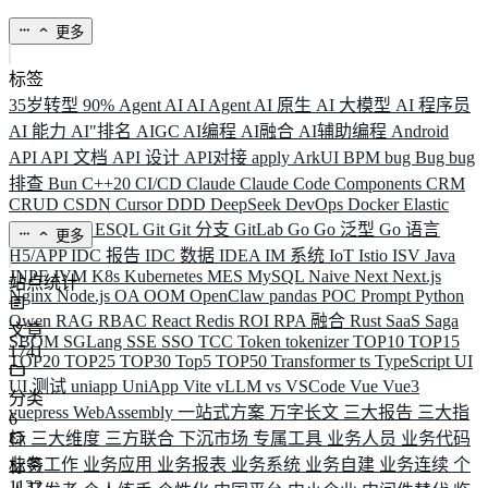
更多
标签
35岁转型
90%
Agent
AI
AI Agent
AI 原生
AI 大模型
AI 程序员
AI 能力
AI"排名
AIGC
AI编程
AI融合
AI辅助编程
Android
API
API 文档
API 设计
API对接
apply
ArkUI
BPM
bug
Bug
bug
排查
Bun
C++20
CI/CD
Claude
Claude Code
Components
CRM
CRUD
CSDN
Cursor
DDD
DeepSeek
DevOps
Docker
Elastic
ELK
Elysia
ESQL
Git
Git 分支
GitLab
Go
Go 泛型
Go 语言
更多
H5/APP
IDC 报告
IDC 数据
IDEA
IM 系统
IoT
Istio
ISV
Java
JNPF
JVM
K8s
Kubernetes
MES
MySQL
Naive
Next
Next.js
站点统计
Nginx
Node.js
OA
OOM
OpenClaw
pandas
POC
Prompt
Python
Qwen
RAG
RBAC
React
Redis
ROI
RPA 融合
Rust
SaaS
Saga
文章
SBOM
SGLang
SSE
SSO
TCC
Token
tokenizer
TOP10
TOP15
1741
TOP20
TOP25
TOP30
Top5
TOP50
Transformer
ts
TypeScript
UI
UI 测试
uniapp
UniApp
Vite
vLLM
vs
VSCode
Vue
Vue3
分类
vuepress
WebAssembly
一站式方案
万字长文
三大报告
三大指
6
标
三大维度
三方联合
下沉市场
专属工具
业务人员
业务代码
业务工作
业务应用
业务报表
业务系统
业务自建
业务连续
个
标签
1132