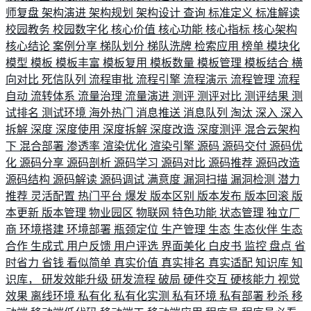
师复盘
架构演进
架构规划
架构设计
查询
标准定义
标准解读
校园教务
校园数字化
核心价值
核心功能
核心指标
核心架构
核心结论
案例分享
梯队划分
梯队洗牌
检索应用
榜单
模块化
模型
模板
模板丰富
模板复用
模板数量
模板管理
模板结合
横
向对比
死信队列
流程审批
流程引擎
流程演示
流程管理
流程
自动
流转体系
流量治理
流量演进
测评
测评对比
测评结果
测
试排名
测试环境
海外热门
消息推送
消息队列
淘汰
深入
深入
拆解
深度
深度使用
深度拆解
深度改造
深度测评
混合云架构
下
混合部署
渗透率
渲染优化
渲染引擎
源码
源码交付
源码优
化
源码分享
源码剖析
源码学习
源码对比
源码推荐
源码改造
源码结构
源码解读
源码调试
满意度
漏洞扫描
漏洞检测
潜力
推荐
灵活配置
热门平台
爆发
版本区别
版本发布
版本回滚
版
本更新
版本管理
物业园区
物联网
特色功能
状态管理
独立厂
商
环境搭建
环境部署
瓶颈定位
生产管理
生态
生态伙伴
生态
合作
生成式
用户反馈
用户评选
界面美化
白皮书
监控
盘点
省
时省力
省钱
看似简单
真实价值
真实排名
真实适配
知识库
知
识库，
研发效能升级
研发流程
破局
硬件交互
硬核能力
视觉
效果
离线环境
私有化
私有化实测
私有环境
私有部署
秒杀
移