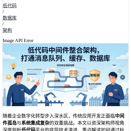
低代码
/
数据库
/
架构
Image API Error
随着企业数字化转型步入深水区，传统应用开发正面临
中间
件孤岛
与
系统集成复杂
的双重挑战。本文以资深架构师视角
深度剖析
低代码
平台的底层技术演进，重点解读如何通过标