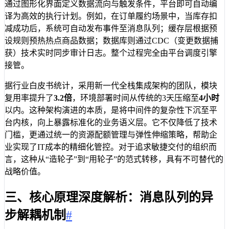
通过图形化界面定义数据流向与触发条件，平台即可自动编
译为高效的执行计划。例如，在订单履约场景中，当库存扣
减成功后，系统可自动发布事件至消息队列；缓存层根据预
设规则预热热点商品数据；数据库则通过CDC（变更数据捕
获）技术实时同步审计日志。整个过程完全由平台调度引擎
接管。
据行业白皮书统计，采用新一代全栈集成架构的团队，模块
复用率提升了
3.2倍
，环境部署时间从传统的3天压缩至
4小时
以内。这种架构演进的本质，是将中间件的复杂性下沉至平
台内核，向上暴露标准化的业务语义层。它不仅降低了技术
门槛，更通过统一的资源配额管理与弹性伸缩策略，帮助企
业实现了IT成本的精细化管控。对于追求敏捷交付的组织而
言，这种从“造轮子”到“用轮子”的范式转移，具有不可替代的
战略价值。
三、核心原理深度解析：消息队列的异
步解耦机制
#