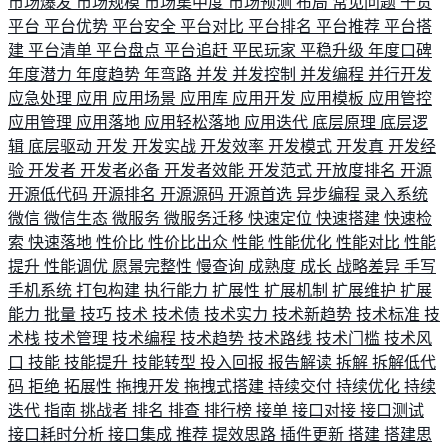
市场爆发
市场规模
市场集中度
市场预测
布局
常见问题
干货
平台
平台优势
平台安全
平台对比
平台排名
平台推荐
平台搭
建
平台清单
平台盘点
平台追赶
平民玩家
平稳升级
年度口碑
年度潜力
年度趋势
年弯路
并发
并发控制
并发编程
并行开发
应急处理
应用
应用场景
应用库
应用开发
应用模板
应用管控
应用管理
应用落地
应用轻松落地
应用迭代
底层原理
底层逻
辑
底层驱动
开发
开发实战
开发效率
开发模式
开发真
开发经
验
开发者
开发者必备
开发者效能
开发范式
开放度排名
开源
开源低代码
开源排名
开源源码
开源首选
异步编程
录入系统
微信
微信生态
微服务
微服务迁移
快速定位
快速搭建
快速检
索
快速落地
性价比
性价比出众
性能
性能优化
性能对比
性能
提升
性能调优
愿景完整性
慢查询
成熟度
成长
战略差异
手写
手机系统
打包构建
执行能力
扩展性
扩展机制
扩展维护
扩展
能力
批量
技巧
技术
技术债
技术实力
技术新趋势
技术标准
技
术栈
技术管理
技术编程
技术趋势
技术路线
技术门槛
技术风
口
技能
技能提升
技能转型
投入回报
报告解读
拆解
拆解低代
码
拒绝
拓展性
拖拽开发
拖拽式搭建
持续交付
持续优化
持续
迭代
指南
挑战者
排名
排查
排行榜
接单
接口对接
接口测试
接口耗时分析
接口集成
推荐
提效思路
插件更新
搭建
搭建思