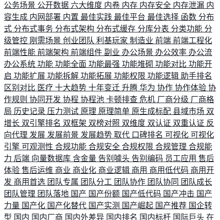
公务场景
公开数据
六大维度
内卷
内存
内存安全
内存泄漏
内
容生成
内网部署
内置
最佳实践
最佳平台
最佳选择
函数
分布
式
分布式事务
分布式架构
分布式缓存
分库分表
分类功能
分
级管控
刚需场景
创业团队
利基玩家
制造业
前端
前端工程化
前端性能
前端架构
前端组件
副业
办公场景
办公效率
办公流
办公系统
功能
功能全面
功能最强
功能堆砌
功能对比
功能开
启
功能扩展
功能拆解
功能拓展
功能权限
功能逻辑
助手排名
区别对比
医疗
十大趋势
十年变迁
升腾
华为
协作
协作体验
协
作规则
协同开发
协程
协程池
卡顿排查
危机
厂商分级
厂商格
局
历史记录
压力测试
原理
原理简单
原生成标配
县域市场
双
增长
双引擎排名
双框架
双榜对照
双维度
双认证
双重认证
反
向代理
发展
发展前景
发展趋势
取代
口碑排名
可视化
可视化
引擎
可观测性
合规功能
合规安全
合规权限
合规管理
合规能
力
后端
向量数据库
含金量
告别噱头
告别编码
员工应用
售后
体验
售后运维
商业
商业化
商业逻辑
商用
商用低代码
商用开
发
商用首选
团队专属
团队分工
团队协作
团队协同
团队成长
团队管理
团队落地
国产
国产份额
国产低代码
国产冲击
国产
力量
国产化
国产化替代
国产实测
国产崛起
国产推荐
国企转
型
国内
国内厂商
国内外差异
国内排名
国内标杆
国际巨头
在