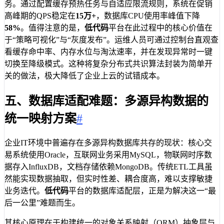
务。通过配置缓存预热任务与自适应限流规则，系统在促销
高峰期的QPS稳定在
15万+
，数据库CPU使用率峰值下降
58%
。值得注意的是，
低代码
平台在此过程中的核心价值在
于“策略可视化”与“灰度发布”。运维人员可通过控制台直观查
看缓存命中率、内存水位与淘汰速率，并在发现异常时一键
切换至降级模式。这种将复杂分布式共识算法封装为简单开
关的做法，极大降低了企业上云的试错成本。
五、数据库适配难题：多源异构数据的
统一映射方案
#
企业IT环境中普遍存在多源异构数据库共存的现状：核心交
易系统使用Oracle，互联网业务采用MySQL，物联网时序数
据存入InfluxDB，文档存储依赖MongoDB。传统ETL工具虽
然能实现数据抽取，但实时性差、耦合度高，难以支撑敏捷
业务迭代。
低代码
平台的数据库适配层，正是为解决这一“最
后一公里”难题而生。
其核心原理在于构建统一的对象关系映射（ORM）抽象层与