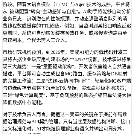
阶段。随着大语言模型（LLM）与Agent技术的成熟，平台将
从“被动配置”转向“主动感知与自愈”。AI助手将能够自动分析
业务日志，识别潜在的性能瓶颈，并动态调整消息队列的消
费线程数或缓存的TTL阈值。例如，当监测到某接口响应延迟
突增时，系统可自动触发缓存预热任务，或将慢查询路由至
只读副本，全程无需人工介入。
市场研究机构预测，到2026年，集成AI能力的
低代码开发
工
具将占据企业级应用构建市场的**42%**份额。技术演进将呈
现三大趋势：一是“意图驱动架构”，开发者仅需输入自然语言
描述，平台即可自动生成包含MQ路由、缓存策略与DB映射
的完整工作流；二是“边缘-云协同中间件”，轻量化MQ客户端
与边缘缓存节点将下沉至IoT设备端，实现毫秒级本地决策；
三是“绿色计算调度”，基于负载预测的动态扩缩容算法将大幅
降低数据中心能耗。
对于技术负责人而言，拥抱这一变革的关键在于提前布局数
据治理规范与API契约管理。只有当底层数据结构清晰、接口
定义标准化时，AI才能准确理解业务语义并输出可靠架构。