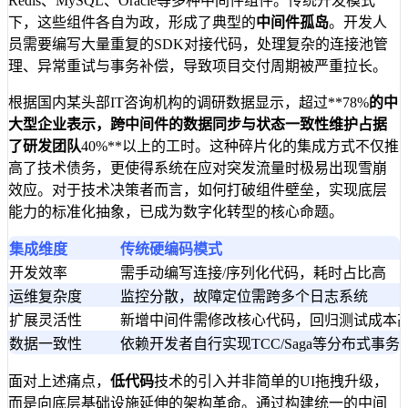
Redis、MySQL、Oracle等多种中间件组件。传统开发模式
下，这些组件各自为政，形成了典型的
中间件孤岛
。开发人
员需要编写大量重复的SDK对接代码，处理复杂的连接池管
理、异常重试与事务补偿，导致项目交付周期被严重拉长。
根据国内某头部IT咨询机构的调研数据显示，超过**78%
的中
大型企业表示，跨中间件的数据同步与状态一致性维护占据
了研发团队
40%**以上的工时。这种碎片化的集成方式不仅推
高了技术债务，更使得系统在应对突发流量时极易出现雪崩
效应。对于技术决策者而言，如何打破组件壁垒，实现底层
能力的标准化抽象，已成为数字化转型的核心命题。
集成维度
传统硬编码模式
开发效率
需手动编写连接/序列化代码，耗时占比高
运维复杂度
监控分散，故障定位需跨多个日志系统
扩展灵活性
新增中间件需修改核心代码，回归测试成本
数据一致性
依赖开发者自行实现TCC/Saga等分布式事务
面对上述痛点，
低代码
技术的引入并非简单的UI拖拽升级，
而是向底层基础设施延伸的架构革命。通过构建统一的中间