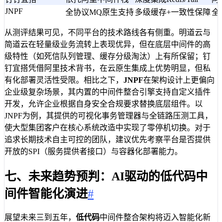
JNPF
全协议MQ原生支持
多级缓存+一致性保障
全
从测评结果可见，不同平台的技术路线各有侧重。明道云与
简道云在轻量级业务流转上表现优异，但在底层中间件的高
级特性（如死信队列管理、缓存分级淘汰）上有所保留；钉
钉宜搭凭借阿里技术背书，在云原生集成上优势明显，但私
有化部署灵活性受限。相比之下，
JNPF
在架构设计上更偏向
企业级复杂场景，其内置的中间件整合引擎支持自定义插件
开发，允许企业根据自身安全合规要求替换底层组件。以
JNPF为例，其提供的可视化事务管理器与全链路压测工具，
使大型集团客户在核心系统改造中实现了零停机切换。对于
追求长期技术自主可控的团队，建议优先考察平台是否提供
开放的SPI（服务提供者接口）与容器化部署能力。
七、未来趋势预判：AI驱动的低代码中
间件智能化演进
#
展望未来三到五年，
低代码
中间件整合架构将迈入智能化新