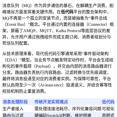
消息队列（MQ）作为异步通信的基石，在解耦生产消费、削
峰填谷方面发挥着关键作用。在
低代码
平台的整合架构中，
MQ不再是一个孤立的安装节点，而是被抽象为“事件总线
（Event Bus）”概念。平台通过内置的连接器（Connector）框
架，屏蔽了AMQP、MQTT、Kafka Protocol等底层协议的差
异，允许用户通过拖拽组件完成主题订阅、消费者组划分与
死信队列配置。
从技术原理来看，现代低代码引擎通常采用“事件驱动架构
（EDA）”模型。当业务节点触发特定动作时，平台会生成结
构化的事件载荷（Payload），并交由内部的消息路由器进行
分发。路由器负责执行内容路由、过滤转换与优先级调度，
最终将消息投递至对应的消费者实例。为保障可靠性，平台
默认启用至少一次（At-least-once）投递语义，并结合幂等性
校验机制防止重复消费。
消息处理阶段
传统开发实现难点
低代码
生产者接入
需处理连接池耗尽、序列化兼容问题
可视化配
路由与过滤
硬编码Switch/If判断，维护困难
声明式规