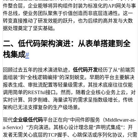
件整合层，企业能够将异构组件封装为标准化的API网关与事
件总线，使业务团队聚焦于价值创造而非底层连通性。这一
转变直接推动了研发效能的跃升，也为后续的高并发与大数
据处理奠定了坚实基础。
二、低代码架构演进：从表单搭建到全
栈集成
#
回顾过去五年的技术演进轨迹，
低代码开发
经历了从“前端页
面组装”到“全栈逻辑编排”的深刻蜕变。早期的平台主要解决
报表生成、审批流配置等轻量级需求，其技术底座往往仅能
调用简单的RESTful接口。然而，随着企业核心业务上云，对
实时计算、异步削峰、海量读写的需求呈指数级增长，传统
架构已无法支撑复杂的生产级场景。
现代
企业级低代码
平台正在向“中间件即服务（Middleware-as-
a-Service）”方向演进。其核心设计理念是“声明式集成”：开
发者无需关心底层的TCP握手、心跳保活或序列化协议，只需