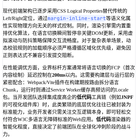
现代前端架构已逐步采用CSS Logical Properties替代传统的
margin-inline-start
Left/Right定位，通过
等语义化属
性实现物理方向无关的样式控制。同时，渲染引擎需内置重
排优化算法，在语言切换瞬间暂停非关键DOM更新，采用虚
拟滚动与防抖策略保障交互流畅度。对于复杂表单场景，动
态校验规则的加载顺序必须严格遵循区域化优先级，避免因
正则表达式不兼容引发提交阻断。
在性能调优方面，业界标杆方案通常将语言切换的FCP（首次
内容绘制）延迟控制在
200ms
以内。这需要构建层与运行层的
紧密配合：Webpack/Vite插件在构建期按路由拆分语言
Chunk，运行时则通过Service Worker缓存高频访问的Locale
包。当开发团队选择集成度高企的
低代码
工具链（例如
JNPF
的可视化组件库）时，此类繁琐的底层优化往往已被封装为
标准能力，业务开发者只需关注交互逻辑本身，即可轻松交
付符合W3C多语言无障碍标准的Web应用。
低代码
渲染器的
智能化程度，直接决定了前端团队在全球化冲刺阶段的战斗
力。