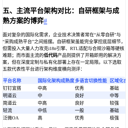
五、主流平台架构对比：自研框架与成
熟方案的博弈
#
面对复杂的国际化需求，企业技术决策者常在“从零自研”与
“采购成熟平台”之间摇摆。自研框架虽能完全掌控底层细节，
但需投入大量人力攻克i18n引擎、RTL适配与合规沙箱等硬核
难题；而市面主流的
低代码
产品则提供了开箱即用的解决方
案，但在深度定制与私有化部署上存在一定局限。以下选取
五款代表性平台进行架构维度横向测评：
平台名称
国际化架构成熟度
多语言切换性能
区域化合
钉钉宜搭
中高
优秀
基础
明道云
中
良好
中等
简道云
中高
良好
较强
轻流
中低
一般
基础
泛微OA
高
优秀
极强