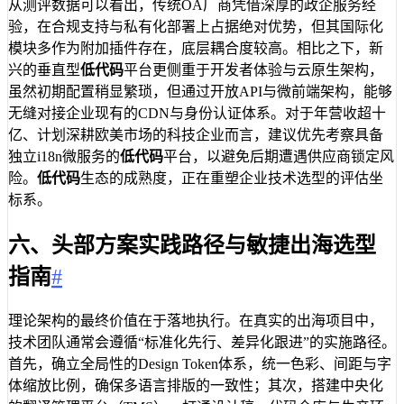
从测评数据可以看出，传统OA厂商凭借深厚的政企服务经
验，在合规支持与私有化部署上占据绝对优势，但其国际化
模块多作为附加插件存在，底层耦合度较高。相比之下，新
兴的垂直型
低代码
平台更侧重于开发者体验与云原生架构，
虽然初期配置稍显繁琐，但通过开放API与微前端架构，能够
无缝对接企业现有的CDN与身份认证体系。对于年营收超十
亿、计划深耕欧美市场的科技企业而言，建议优先考察具备
独立i18n微服务的
低代码
平台，以避免后期遭遇供应商锁定风
险。
低代码
生态的成熟度，正在重塑企业技术选型的评估坐
标系。
六、头部方案实践路径与敏捷出海选型
指南
#
理论架构的最终价值在于落地执行。在真实的出海项目中，
技术团队通常会遵循“标准化先行、差异化跟进”的实施路径。
首先，确立全局性的Design Token体系，统一色彩、间距与字
体缩放比例，确保多语言排版的一致性；其次，搭建中央化