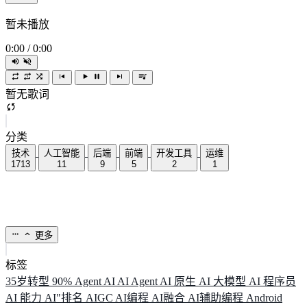
暂未播放
0:00
/
0:00
暂无歌词
分类
技术
人工智能
后端
前端
开发工具
运维
1713
11
9
5
2
1
更多
标签
35岁转型
90%
Agent
AI
AI Agent
AI 原生
AI 大模型
AI 程序员
AI 能力
AI"排名
AIGC
AI编程
AI融合
AI辅助编程
Android