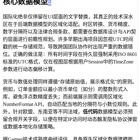
核心数据模型
#
国际化绝非仅停留在UI层面的文字替换，其真正的技术深水
区在于后端数据模型的区域化适配。时区转换、货币精度、
数字分隔符以及法律合规条款，都需要在数据库设计与API契
约层面进行前瞻性规划。许多早期出海项目因忽视UTC时间
戳的统一存储规范，导致跨国团队协作时出现严重的数据错
位。正确的做法是：所有时间字段在持久层强制采用ISO 8601
标准的UTC格式，仅在视图层根据用户Session中的TimeZone
参数进行动态偏移计算。
货币与数值处理同样遵循“存储原始值，展示格式化”的原则。
例如，订单金额应以最小货币单位（如分）的整数形式入
库，避免浮点数精度丢失；而前端展示则需调用区域化
NumberFormat API，自动匹配当地的分隔符与小数位规则。此
外，针对欧盟、东南亚等不同法域，
低代码
数据模型必须预
留合规开关字段，以便在特定IP访问时动态触发隐私协议弹窗
或数据本地化存储策略。
据Gartner技术成熟度曲线评估，具备原生区域化数据建模能