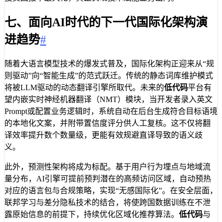
七、面向AI时代的下一代国际化架构演
进趋势
#
随着大语言模型技术的爆发式普及，国际化架构正迎来从“规
则驱动”向“智能生成”的范式跃迁。传统的静态词库维护模式
将被LLM驱动的动态翻译引擎所取代。未来的
低代码
平台有
望内嵌实时神经机器翻译（NMT）模块，当开发者录入英文
Prompt或配置业务逻辑时，系统自动在后台生成符合目标语境
的本地化文案，并附带置信度评分供人工复核。这不仅将翻
译效率提升数个数量级，更能有效规避直译导致的语义歧
义。
此外，预测性架构将成为标配。基于用户行为埋点与地域流
量分布，AI引擎可提前预判潜在的高频访问区域，自动预热
对应的语言包与合规策略，实现“无感国际化”。在安全层面，
联邦学习与差分隐私技术的结合，将使跨国数据训练在不泄
露原始信息的前提下，持续优化区域化推荐算法。
低代码
与