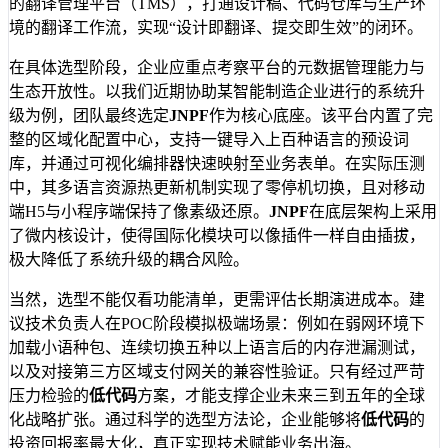
的翻译管理平台（TMS），打通设计稿、代码仓库与生产环
境的翻译工作流，实现“设计即翻译、提交即生效”的闭环。
在具体选型阶段，企业应重点考察平台的元数据管理能力与
生态开放性。以我们近期协助某智能制造企业进行的系统升
级为例，团队最终选定
JNPF
作为核心底座。该平台内置了完
整的区域化配置中心，支持一键导入上百种语言的预设词
库，并通过可视化编排器快速映射至业务表单。在实际压测
中，其多语言资源热更新机制实现了零停机切换，且对移动
端H5与小程序端保持了像素级还原。
JNPF
在底层架构上采用
了微内核设计，使得国际化模块可以像插件一样自由插拔，
极大降低了系统升级的耦合风险。
当然，选型不能仅看功能清单，更需评估长期演进成本。建
议技术负责人在POC阶段模拟极端场景：例如在弱网环境下
加载小语种包、连续切换五种以上语言后的内存泄漏测试，
以及对接第三方区域支付网关的兼容性验证。只有经过严苛
压力检验的
低代码
方案，才能支撑企业未来三到五年的全球
化战略扩张。通过科学的选型方法论，企业能够将
低代码
的
投资回报率最大化，真正实现技术赋能业务出海。