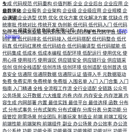
生成
代码规范
代码重构
价值判断
企业
企业后台
企业应用
企
业数字化
企业服务
企业架构
企业级
企业级应用
企业规模
企
最后活动
业调研
企业选型
优势
优化
优化方案
优化解决方案
优缺点
传
63
天前
统审批
传统对比
传统开发
伪创新
低代码
低代码入门
低代码
©
2026
福建引迈信息技术有限公司. All Rights Reserved. /
RSS
加持
低代码商业版
低代码实现
低代码对接
低代码平台
低代
/
Sitemap
码扩展
低代码排名
低代码接入
低代码搭配
低代码整合
低代
码真
低代码红黑榜
低代码结合
低代码编译型
低代码赋能
低
代码集成
低成本
低成本编程
低配环境
低配运行
使用优化
使
用心得
使用技巧
使用误区
供应链安全
供应链行业
供应链采
信创
信创全栈适配
信创市场
信创环境
信创适配
信创首选
信
息安全
信通院
信通院数据
信通院认证
值得入手
元数据驱动
免费
免费实用
免费榜单
免费版
入围名单
入门
入门合集
入门
指南
入门精通
全栈
全流程工作流
全行业适配
全链路
公众号
公务场景
公开数据
六大维度
内卷
内存
内存安全
内存泄漏
内
容生成
内网部署
内置
最佳实践
最佳平台
最佳选择
函数
分布
式
分布式事务
分布式架构
分布式缓存
分库分表
分类功能
分
级管控
刚需场景
创业团队
利基玩家
制造业
前端
前端工程化
前端性能
前端架构
前端组件
副业
办公场景
办公效率
办公流
办公系统
功能
功能全面
功能最强
功能堆砌
功能对比
功能开