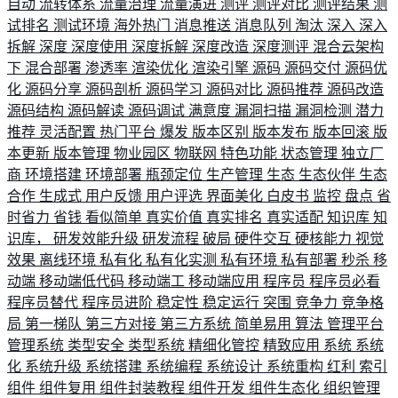
自动
流转体系
流量治理
流量演进
测评
测评对比
测评结果
测
试排名
测试环境
海外热门
消息推送
消息队列
淘汰
深入
深入
拆解
深度
深度使用
深度拆解
深度改造
深度测评
混合云架构
下
混合部署
渗透率
渲染优化
渲染引擎
源码
源码交付
源码优
化
源码分享
源码剖析
源码学习
源码对比
源码推荐
源码改造
源码结构
源码解读
源码调试
满意度
漏洞扫描
漏洞检测
潜力
推荐
灵活配置
热门平台
爆发
版本区别
版本发布
版本回滚
版
本更新
版本管理
物业园区
物联网
特色功能
状态管理
独立厂
商
环境搭建
环境部署
瓶颈定位
生产管理
生态
生态伙伴
生态
合作
生成式
用户反馈
用户评选
界面美化
白皮书
监控
盘点
省
时省力
省钱
看似简单
真实价值
真实排名
真实适配
知识库
知
识库，
研发效能升级
研发流程
破局
硬件交互
硬核能力
视觉
效果
离线环境
私有化
私有化实测
私有环境
私有部署
秒杀
移
动端
移动端低代码
移动端工
移动端应用
程序员
程序员必看
程序员替代
程序员进阶
稳定性
稳定运行
突围
竞争力
竞争格
局
第一梯队
第三方对接
第三方系统
简单易用
算法
管理平台
管理系统
类型安全
类型系统
精细化管控
精致应用
系统
系统
化
系统升级
系统搭建
系统编程
系统设计
系统重构
红利
索引
组件
组件复用
组件封装教程
组件开发
组件生态化
组织管理