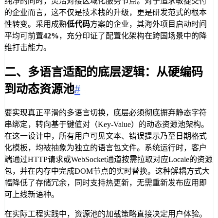
纯净的同时，灵活对接区域化服务节点。对于追求敏捷交付
的企业而言，这不仅是技术栈的升级，更是研发范式的根本
性转变。采用成熟
低代码
方案的企业，其海外项目启动时间
平均可前置
42%
，充分印证了配置化架构在跨国场景中的降
维打击能力。
二、多语言适配的底层逻辑：从硬编码
到动态资源池
#
要实现真正平滑的多语言切换，底层必须彻底摒弃静态字符
串绑定，转向基于键值对（Key-Value）的动态资源池架构。
在这一设计中，所有用户可见文本、错误提示乃至日期格式
化模板，均被抽象为独立的语言包文件。系统运行时，客户
端通过HTTP请求或WebSocket通道按需拉取对应Locale的资源
包，并在内存中完成DOM节点的实时替换。这种解耦方式大
幅降低了存储冗余，同时支持热更新，无需重新发布应用即
可上线新语种。
在实际工程实践中，资源池的加载策略直接决定用户体验。