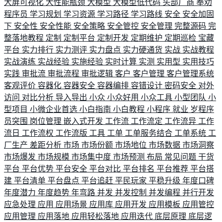
大屏可视化
大性能瓶颈
大模型
大模型低代码
头部厂商
奉劝
程序员
学习规划
学习资源
学习路径
学习路线
安全
安全加固
下
安全性
安全性能
安全策略
安全管控
安全管理
完整源码
完
整落地教程
定制
定制平台
定制开发
定期维护
定期巡检
宝藏
平台
实力排行
实力测评
实力盘点
实力硬通货
实战
实战教程
实战演练
实战经验
实施经验
实时计算
实测
实用型
实用技巧
实践
审批流
审批流程
审批逻辑
客户
客户管理
客户管理系统
客观评价
容器化
容器安全
容器编排
容错设计
密码安全
对外
访问
对比分析
导入导出
小众
小众好用
小众工具
小型团队
小
型项目
小微企业首选
小白指南
小白教程
小程序
就业
岁程序
员突围
岗位管理
嵌入式开发
工作流
工作流定
工作流异
工作
流日
工作流权
工作流版
工具
工单
工单服务结合
工单系统
工
厂生产
差距分析
市场
市场份额
市场地位
市场数据
市场洞察
市场爆发
市场规模
市场集中度
市场预测
布局
常见问题
干货
平台
平台优势
平台安全
平台对比
平台排名
平台推荐
平台搭
建
平台清单
平台盘点
平台追赶
平民玩家
平稳升级
年度口碑
年度潜力
年度趋势
年弯路
并发
并发控制
并发编程
并行开发
应急处理
应用
应用场景
应用库
应用开发
应用模板
应用管控
应用管理
应用落地
应用轻松落地
应用迭代
底层原理
底层逻