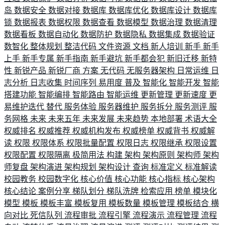
岛
数据安全
数据对接
数据库
数据库优化
数据库设计
数据库
锁
数据报表
数据权限
数据查看
数据模型
数据治理
数据清理
数据看板
数据自动化
数据防护
数据隐私
数据集成
数据验证
数智化
整体规划
整洁代码
文件资源
文档
新人培训
新手
新手
上手
新手专属
新手指南
新手避坑
新手都会犯
新旧迁移
新特
性
新锐产品
新锐厂商
方案
无代码
无服务器架构
日常运维
日
志分析
日志收集
时间序列
易用度
普及
智能化
智能开发
智能
搭建功能
智能编排
智能路由
智能运维
更新管理
更新速度
更
易维护迭代
替代
服务体验
服务器维护
服务拆分
服务测评
服
务网格
未来
未来五年
未来发展
未来趋势
本地部署
术语大全
权威排名
权威推荐
权威机构发布
权威榜单
权威背书
权威解
读
权限
权限体系
权限批量配置
权限日志
权限继承
权限设置
权限配置
权限隔离
极简用法
构建
架构
架构原则
架构师
架构
师复盘
架构演进
架构规划
架构设计
查询
标准定义
标准解读
校园教务
校园数字化
核心价值
核心功能
核心指标
核心架构
核心结论
案例分享
梯队划分
梯队洗牌
检索应用
榜单
模块化
模型
模板
模板丰富
模板复用
模板数量
模板管理
模板结合
横
向对比
死信队列
流程审批
流程引擎
流程演示
流程管理
流程