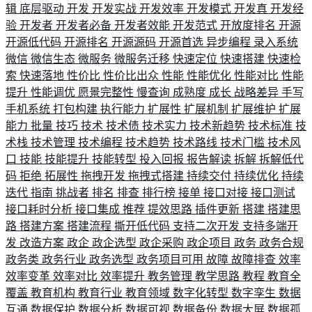
辑
底层驱动
开发
开发实战
开发效率
开发模式
开发真
开发经
验
开发者
开发者必备
开发者效能
开发范式
开放度排名
开源
开源低代码
开源排名
开源源码
开源首选
异步编程
录入系统
微信
微信生态
微服务
微服务迁移
快速定位
快速搭建
快速检
索
快速落地
性价比
性价比出众
性能
性能优化
性能对比
性能
提升
性能调优
愿景完整性
慢查询
成熟度
成长
战略差异
手写
手机系统
打包构建
执行能力
扩展性
扩展机制
扩展维护
扩展
能力
批量
技巧
技术
技术债
技术实力
技术新趋势
技术标准
技
术栈
技术管理
技术编程
技术趋势
技术路线
技术门槛
技术风
口
技能
技能提升
技能转型
投入回报
报告解读
拆解
拆解低代
码
拒绝
拓展性
拖拽开发
拖拽式搭建
持续交付
持续优化
持续
迭代
指南
挑战者
排名
排查
排行榜
接单
接口对接
接口测试
接口耗时分析
接口集成
推荐
提效思路
插件更新
搭建
搭建思
路
搭建方案
搭建流程
撕开低代码
支持二次开发
支持多端开
发
改造方案
政企
政企选型
政企采购
政企项目
政务
政务合规
政务类
政务行业
政务选型
政务项目可用
故障
故障排查
效率
效率变革
效率对比
效率提升
教务管理
教学思路
教程
教育全
覆盖
教育机构
教育行业
教育领域
数字化转型
数字孪生
数据
互通
数据保护
数据分析
数据可视
数据备份
数据大屏
数据孤