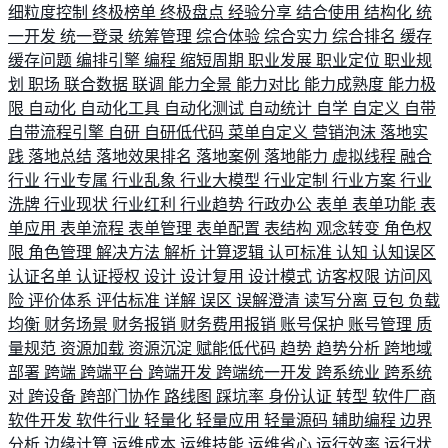
细粒度控制
终极榜单
终极盘点
经验分享
结合使用
结构化
统
一开发
统一登录
统筹管理
综合体验
综合实力
综合排名
缓存
缓存问题
编排引擎
编程
缩短周期
职业发展
职业定位
职业规
划
职场
联合数据
联调
能力全景
能力对比
能力成熟度
能力极
限
自动化
自动化工具
自动化测试
自动统计
自学
自定义
自带
自带流程引擎
自研
自研低代码
菜单自定义
营销泡沫
落地实
践
落地总结
落地效果排名
落地案例
落地能力
虚拟线程
融合
行业
行业专属
行业乱象
行业大模型
行业定制
行业方案
行业
洗牌
行业现状
行业红利
行业趋势
行政办公
表单
表单功能
表
单应用
表单流程
表单管理
表单配置
表结构
观念转变
角色权
限
角色管理
解决方法
解析
计算逻辑
认可标准
认知
认知误区
认证名单
认证授权
设计
设计复用
设计模式
访客权限
访问风
险
评价体系
评估标准
详解
误区
误解澄清
读写分离
豆包
负载
均衡
财务场景
财务报销
财务费用报销
账号保护
账号管理
质
量规范
资源加载
资源沉淀
赋能低代码
趋势
趋势分析
跨地域
部署
跨端
跨端平台
跨端开发
跨端统一开发
跨系统业
跨系统
对
跨设备
跨部门协作
路线图
踩坑率
身份认证
转型
软件厂商
软件开发
软件行业
轻量化
轻量应用
轻量源码
辅助编程
边界
分析
边缘计算
运维成本
运维技能
运维省心
运行效率
运行状