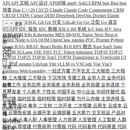
API
API 文档
API 设计
API对接
apply
ArkUI
BPM
bug
Bug
bug
排查
Bun
C++20
CI/CD
Claude
Claude Code
Components
CRM
CRUD
CSDN
Cursor
DDD
DeepSeek
DevOps
Docker
Elastic
ELK
Elysia
ESQL
Git
Git 分支
GitLab
Go
Go 泛型
Go 语言
更多
H5/APP
IDC 报告
IDC 数据
IDEA
IM 系统
IoT
Istio
ISV
Java
JNPF
JVM
K8s
Kubernetes
MES
MySQL
Naive
Next
Next.js
站点统计
Nginx
Node.js
OA
OOM
OpenClaw
pandas
POC
Prompt
Python
Qwen
RAG
RBAC
React
Redis
ROI
RPA 融合
Rust
SaaS
Saga
文章
SBOM
SGLang
SSE
SSO
TCC
Token
tokenizer
TOP10
TOP15
1741
TOP20
TOP25
TOP30
Top5
TOP50
Transformer
ts
TypeScript
UI
UI 测试
uniapp
UniApp
Vite
vLLM
vs
VSCode
Vue
Vue3
分类
vuepress
WebAssembly
一站式方案
万字长文
三大报告
三大指
6
标
三大维度
三方联合
下沉市场
专属工具
业务人员
业务代码
业务工作
业务应用
业务报表
业务系统
业务自建
业务连续
个
标签
1132
人开发者
个人练手
个性化
中国平台
中小企业
中间件替代
临
时切换
临时应急
临时权限
临时部署
为什么你做
主流选择
乱
总字数
象
事件驱动
事务
二叉树
二次开发
二次搭建
云原生
云成本
云
6,609,519
端
云端免安装
云端开发
云端部署
五大能力
交叉验证
产品对
比
人事
人事入职
人事管理
人力资源
人员管理
人工智能
人群
运行时长
解析
从零搭建
付费商用
付费版
代码
代码复用
代码审查
代码
583
天