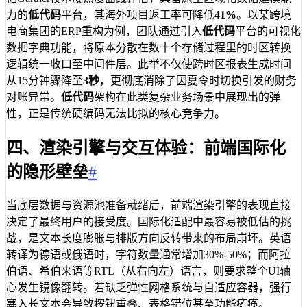
力的
低代码
平台，其海外项目返工率可降低
41%
。以某跨境
电商集团的ERP重构为例，团队通过引入
低代码
平台的可视化
数据字典功能，将原本分散在数十个存储过程里的时区转换
逻辑统一收口至中间件层。此举不仅使跨时区报表生成时间
从15分钟骤降至
3秒
，更彻底消除了因夏令时切换引发的财务
对账异常。
低代码
架构在此类复杂业务场景中展现出的弹
性，正是传统硬编码无法比拟的核心竞争力。
四、渲染引擎与交互体验：前端国际化
的隐形壁垒
#
当底层数据与资源池准备就绪后，前端渲染引擎的表现直接
决定了最终用户的接受度。国际化适配中最容易被低估的挑
战，是文本长度膨胀与排版方向反转带来的布局崩坏。英语
转译为德语或俄语时，字符数量通常增加30%-50%；而阿拉
伯语、希伯来语等RTL（从右向左）语言，则要求整个UI轴
心发生镜像翻转。若缺乏弹性网格系统与自适应容器，强行
塞入长文本会导致按钮重叠、表格错位甚至功能瘫痪。