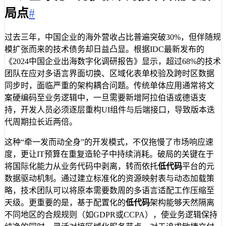
局点
#
过去三年，中国企业的海外营收占比普遍突破30%，但伴随规
模扩张而来的技术债务却日益凸显。根据IDC最新发布的
《2024中国企业出海数字化调研报告》显示，超过68%的技术
团队在应对多语言界面切换、区域化表单校验及跨时区数据
同步时，面临严重的架构耦合问题。传统单体应用通常将文
案硬编码至业务逻辑中，一旦需要新增阿拉伯语或德语支
持，开发人员必须逐层重构UI组件与后端接口，导致版本迭
代周期拉长近两倍。
这种“牵一发而动全身”的开发模式，不仅拖慢了市场响应速
度，更让IT预算在重复造轮子中持续消耗。破局的关键在于
将国际化能力从业务代码中剥离，转而依托
低代码
平台的元
数据驱动机制。通过建立标准化的资源映射表与动态加载策
略，技术团队可以将原本需要数周的多语言适配工作压缩至
天级。更重要的是，基于配置化的
低代码
架构能够天然隔离
不同地区的合规规则（如GDPR或CCPA），使业务逻辑保持