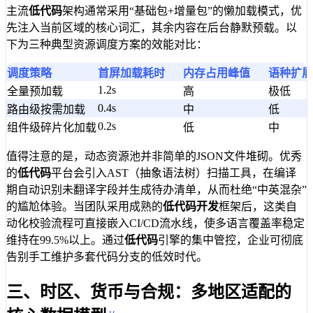
主流
低代码
架构通常采用“基础包+增量包”的懒加载模式，优
先注入当前区域的核心词汇，其余内容在后台静默预载。以
下为三种典型资源调度方案的效能对比：
调度策略
首屏加载耗时
内存占用峰值
语种扩展
1.2s
全量预加载
高
极低
0.4s
路由级按需加载
中
低
0.2s
组件级碎片化加载
低
中
值得注意的是，动态资源池并非简单的JSON文件堆砌。优秀
的
低代码
平台会引入AST（抽象语法树）扫描工具，在编译
期自动识别未翻译字段并生成待办清单，从而杜绝“中英混杂”
的尴尬体验。当团队采用成熟的
低代码开发
框架后，这类自
动化校验流程可直接嵌入CI/CD流水线，使多语言覆盖率稳定
维持在99.5%以上。通过
低代码
引擎的集中管控，企业可彻底
告别手工维护多套代码分支的低效时代。
三、时区、货币与合规：多地区适配的