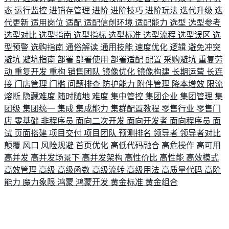
态
运行监控
进销存管理
进阶
进阶技巧
进阶玩法
迭代升级
迭
代更新
适用岗位
适配
适配信创环境
适配能力
选型
选型参考
选型对比
选型指南
选型指标
选型标准
选型流程
选型误区
选
型预警
选购指南
通俗解读
通用技能
速度优化
逻辑
避免冲突
避坑
避坑指南
部署
部署使用
部署适配
配置
采购避坑
重复劳
动
重复开发
重构
销售团队
镜像优化
镜像构建
长期运营
长连
接
门店管理
门槛
问题排查
防护能力
附件管理
降本增效
限流
熔断
隐藏难度
随时随地
难度
集中管控
集团企业
集团管理
集
团级
集团统一
集成
集成能力
集群配置教程
零售行业
零售门
店
零基础
非程序员
面向二次开发
面向开发者
面向程序员
面
试
页面搭建
项目交付
项目团队
预测排名
领导者
领导者对比
颠覆
风口
风险规避
首页优化
高低代码融合
高危操作
高可用
高并发
高并发场景下
高并发架构
高性价比
高性能
高效模式
高效管理
高级
高级函数
高级流转
高级用法
高质量代码
高阶
能力
魔力象限
鸿蒙
鸿蒙开发
黄金标准
黄金组合