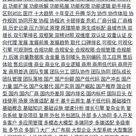
启
功能扩展
功能拆解
功能拓展
功能权限
功能逻辑
助手排名
区别对比
医疗
十大趋势
十年变迁
升腾
华为
协作
协作体验
协
作规则
协同开发
协程
协程池
卡顿排查
危机
厂商分级
厂商格
局
历史记录
压力测试
原理
原理简单
原生成标配
县域市场
双
增长
双引擎排名
双框架
双榜对照
双维度
双认证
双重认证
反
向代理
发展
发展前景
发展趋势
取代
口碑排名
可视化
可视化
引擎
可观测性
合规功能
合规安全
合规权限
合规管理
合规能
力
后端
向量数据库
含金量
告别噱头
告别编码
员工应用
售后
体验
售后运维
商业
商业化
商业逻辑
商用
商用低代码
商用开
发
商用首选
团队专属
团队分工
团队协作
团队协同
团队成长
团队管理
团队落地
国产
国产份额
国产低代码
国产冲击
国产
力量
国产化
国产化替代
国产实测
国产崛起
国产推荐
国企转
型
国内
国内厂商
国内外差异
国内排名
国内标杆
国际巨头
在
线使用
场景
场景适配
基于
基于云原生
基于低代码
基础操作
基础概念
基础知识
基础设施
增速分析
增长引擎
复杂业务
复
杂系统
复杂项目
复用
外包
外包团队
外部
多人协同
多人开发
多客户
多应用管理
多模态大模型
多端同步
多端适配
多级审
批
多节点
多部门
大厂
大厂布局
大型企业
大型系统
大型集团