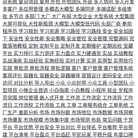
杂系统
复杂项目
复用
外包
外包团队
外部
多人协同
多人开发
多客户
多应用管理
多模态大模型
多端同步
多端适配
多级审
批
多节点
多部门
大厂
大厂布局
大型企业
大型系统
大型集团
大屏可视化
大性能瓶颈
大模型
大模型低代码
头部厂商
奉劝
程序员
学习规划
学习资源
学习路径
学习路线
安全
安全加固
下
安全性
安全性能
安全策略
安全管控
安全管理
完整源码
完
整落地教程
定制
定制平台
定制开发
定期维护
定期巡检
宝藏
平台
实力排行
实力测评
实力盘点
实力硬通货
实战
实战教程
实战演练
实战经验
实施经验
实时计算
实测
实用型
实用技巧
实践
审批流
审批流程
审批逻辑
客户
客户管理
客户管理系统
客观评价
容器化
容器安全
容器编排
容错设计
密码安全
对外
访问
对比分析
导入导出
小众
小众好用
小众工具
小型团队
小
型项目
小微企业首选
小白指南
小白教程
小程序
就业
岁程序
员突围
岗位管理
嵌入式开发
工作流
工作流定
工作流异
工作
流日
工作流权
工作流版
工具
工单
工单服务结合
工单系统
工
厂生产
差距分析
市场
市场份额
市场地位
市场数据
市场洞察
市场爆发
市场规模
市场集中度
市场预测
布局
常见问题
干货
平台
平台优势
平台安全
平台对比
平台排名
平台推荐
平台搭
建
平台清单
平台盘点
平台追赶
平民玩家
平稳升级
年度口碑