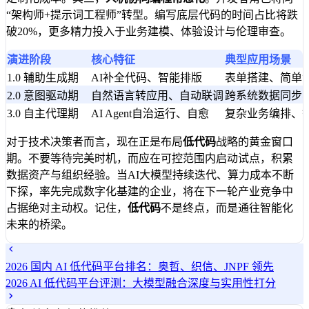
“架构师+提示词工程师”转型。编写底层代码的时间占比将跌
破20%，更多精力投入于业务建模、体验设计与伦理审查。
演进阶段
核心特征
典型应用场景
1.0 辅助生成期
AI补全代码、智能排版
表单搭建、简单
2.0 意图驱动期
自然语言转应用、自动联调
跨系统数据同步
3.0 自主代理期
AI Agent自治运行、自愈
复杂业务编排、
对于技术决策者而言，现在正是布局
低代码
战略的黄金窗口
期。不要等待完美时机，而应在可控范围内启动试点，积累
数据资产与组织经验。当AI大模型持续迭代、算力成本不断
下探，率先完成数字化基建的企业，将在下一轮产业竞争中
占据绝对主动权。记住，
低代码
不是终点，而是通往智能化
未来的桥梁。
2026 国内 AI 低代码平台排名：奥哲、织信、JNPF 领先
2026 AI 低代码平台评测：大模型融合深度与实用性打分