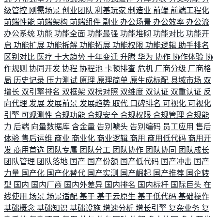
级管控
刚需场景
创业团队
利基玩家
制造业
前端
前端工程化
前端性能
前端架构
前端组件
副业
办公场景
办公效率
办公流
办公系统
功能
功能全面
功能最强
功能堆砌
功能对比
功能开
启
功能扩展
功能拆解
功能拓展
功能权限
功能逻辑
助手排名
区别对比
医疗
十大趋势
十年变迁
升腾
华为
协作
协作体验
协
作规则
协同开发
协程
协程池
卡顿排查
危机
厂商分级
厂商格
局
历史记录
压力测试
原理
原理简单
原生成标配
县域市场
双
增长
双引擎排名
双框架
双榜对照
双维度
双认证
双重认证
反
向代理
发展
发展前景
发展趋势
取代
口碑排名
可视化
可视化
引擎
可观测性
合规功能
合规安全
合规权限
合规管理
合规能
力
后端
向量数据库
含金量
告别噱头
告别编码
员工应用
售后
体验
售后运维
商业
商业化
商业逻辑
商用
商用低代码
商用开
发
商用首选
团队专属
团队分工
团队协作
团队协同
团队成长
团队管理
团队落地
国产
国产份额
国产低代码
国产冲击
国产
力量
国产化
国产化替代
国产实测
国产崛起
国产推荐
国企转
型
国内
国内厂商
国内外差异
国内排名
国内标杆
国际巨头
在
线使用
场景
场景适配
基于
基于云原生
基于低代码
基础操作
基础概念
基础知识
基础设施
增速分析
增长引擎
复杂业务
复