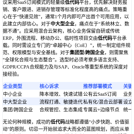
议采用SaaS订阅模式的轻量级
低代码
平台，优先解决财务报
销、客户跟进、进销存管理等标准化程度高的痛点。策略重
心在于“快速见效”，通常1个月内即可产出首个可用应用，以
此建立内部信心。对于
中大型企业
，痛点在于“系统林立、数
据不通”。应采用混合云架构，核心业务保留自研或传统
ERP，外围流程、移动办公、临时性项目交由
低代码
平台承
载。同时需设立专门的“卓越中心（CoE）”，统一制定组件规
范、权限模型与安全基线。对于
集团型/跨国企业
，则需聚焦
“全球化合规与生态整合”。选型时必须考察多语言支持、
GDPR/CCPA合规能力及与SAP、Oracle等重型系统的深度对
接经验。
企业类型
核心诉求
推荐部署模式
关键
中小企业
降本增效、快速试错
公有云SaaS订阅
业务
中大型企业
流程打通、敏捷迭代
私有化/混合云部署
设立
集团/跨国企业
合规管控、生态集成
专属云+边缘节点
统一
无论何种规模，成功的
低代码
战略都遵循“小步快跑、价值驱
动”的原则。切忌一开始就追求大而全的蓝图规划，而应从单