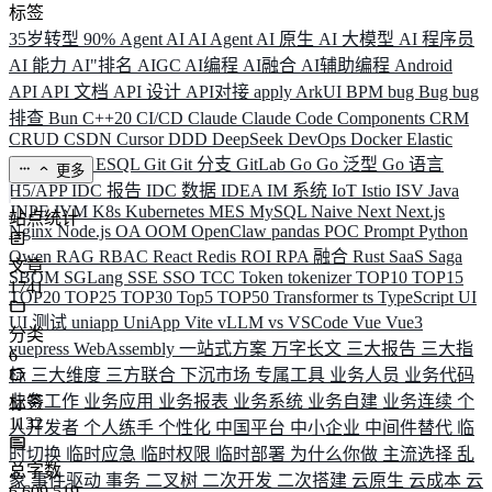
标签
35岁转型
90%
Agent
AI
AI Agent
AI 原生
AI 大模型
AI 程序员
AI 能力
AI"排名
AIGC
AI编程
AI融合
AI辅助编程
Android
API
API 文档
API 设计
API对接
apply
ArkUI
BPM
bug
Bug
bug
排查
Bun
C++20
CI/CD
Claude
Claude Code
Components
CRM
CRUD
CSDN
Cursor
DDD
DeepSeek
DevOps
Docker
Elastic
ELK
Elysia
ESQL
Git
Git 分支
GitLab
Go
Go 泛型
Go 语言
更多
H5/APP
IDC 报告
IDC 数据
IDEA
IM 系统
IoT
Istio
ISV
Java
JNPF
JVM
K8s
Kubernetes
MES
MySQL
Naive
Next
Next.js
站点统计
Nginx
Node.js
OA
OOM
OpenClaw
pandas
POC
Prompt
Python
Qwen
RAG
RBAC
React
Redis
ROI
RPA 融合
Rust
SaaS
Saga
文章
SBOM
SGLang
SSE
SSO
TCC
Token
tokenizer
TOP10
TOP15
1741
TOP20
TOP25
TOP30
Top5
TOP50
Transformer
ts
TypeScript
UI
UI 测试
uniapp
UniApp
Vite
vLLM
vs
VSCode
Vue
Vue3
分类
vuepress
WebAssembly
一站式方案
万字长文
三大报告
三大指
6
标
三大维度
三方联合
下沉市场
专属工具
业务人员
业务代码
业务工作
业务应用
业务报表
业务系统
业务自建
业务连续
个
标签
1132
人开发者
个人练手
个性化
中国平台
中小企业
中间件替代
临
时切换
临时应急
临时权限
临时部署
为什么你做
主流选择
乱
总字数
象
事件驱动
事务
二叉树
二次开发
二次搭建
云原生
云成本
云
6,609,519