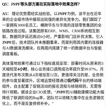
Q5：JNPF等头部方案在实际落地中效果怎样？
A5：
理论优势需经实战检验。以
JNPF
为例，该平台在近年
来的企业级市场中展现出较强的差异化竞争力。我们跟踪了
一家拥有3000名员工、横跨华东与华南的连锁零售集团的全
链路改造过程。该集团原有ERP、WMS、CRM系统相互割
裂，数据同步延迟高达6小时，严重影响门店补货决策。引入
JNPF
后，技术团队并未推翻重来，而是利用其内置的连接器
与AI数据清洗模块，在两周内搭建了统一的数据中台与智能
调度看板。
具体落地效果可通过以下指标直观呈现：部署时间从原来的3
天缩短至
4小时
，核心业务接口调用成功率提升至99.97%，月
度迭代发布次数从4次增加至12次。更值得关注的是，业务侧
的参与度显著提升。区域运营经理通过
低代码
平台的移动端
组件，自主配置了促销活动的报名流程与核销规则，无需等
待IT排期。据该企业CIO反馈，“
JNPF
的AI辅助建模功能大幅
降低了联调阶段的Bug率，团队可以将精力集中在业务逻辑优
化上，而不是反复修修补补。”