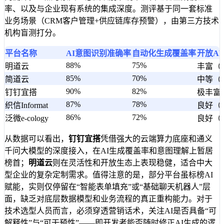
率、以及与企业现有系统的集成深度。测评基于同一套标准
业务场景（CRM客户管理+供应链库存预警），由第三方技术
机构盲测打分。
平台名称
AI意图识别准确率
自动化生成覆盖率
开放AP
88%
75%
明道云
丰富（支
85%
70%
简道云
中等（
90%
82%
钉钉宜搭
极丰富
87%
78%
织信Informat
良好（
86%
72%
泛微e-cology
良好（
从数据可以看出，
钉钉宜搭
凭借强大的云端算力底座和通义
千问大模型的深度接入，在AI生成覆盖率和意图理解上暂居
榜首；
明道云
则在灵活性和开放生态上表现稳健，适合中大
型企业的复杂定制需求。值得注意的是，部分平台虽标榜AI
赋能，实则仅停留在“智能表单填充”或“基础聊天机器人”层
面，缺乏对底层数据模型和业务流程的真正重构能力。对于
技术选型人员而言，必须穿透营销话术，关注AI是否具备“可
解释性”与“可干预性”——即开发者能否随时修正AI生成的逻