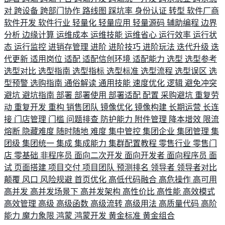
对
跨设备
跨部门协作
路线图
踩坑率
身份认证
转型
软件厂商
软件开发
软件行业
轻量化
轻量应用
轻量源码
辅助编程
边界
分析
边缘计算
运维成本
运维技能
运维省心
运行效率
运行状
态
运行监控
进销存管理
进阶
进阶技巧
进阶玩法
迭代升级
迭
代更新
适用岗位
适配
适配信创环境
适配能力
选型
选型参考
选型对比
选型指南
选型指标
选型标准
选型流程
选型误区
选
型预警
选购指南
通俗解读
通用技能
速度优化
逻辑
避免冲突
避坑
避坑指南
部署
部署使用
部署适配
配置
采购避坑
重复劳
动
重复开发
重构
销售团队
镜像优化
镜像构建
长期运营
长连
接
门店管理
门槛
问题排查
防护能力
附件管理
降本增效
限流
熔断
隐藏难度
随时随地
难度
集中管控
集团企业
集团管理
集
团级
集团统一
集成
集成能力
集群配置教程
零售行业
零售门
店
零基础
非程序员
面向二次开发
面向开发者
面向程序员
面
试
页面搭建
项目交付
项目团队
预测排名
领导者
领导者对比
颠覆
风口
风险规避
首页优化
高低代码融合
高危操作
高可用
高并发
高并发场景下
高并发架构
高性价比
高性能
高效模式
高效管理
高级
高级函数
高级流转
高级用法
高质量代码
高阶
能力
魔力象限
鸿蒙
鸿蒙开发
黄金标准
黄金组合