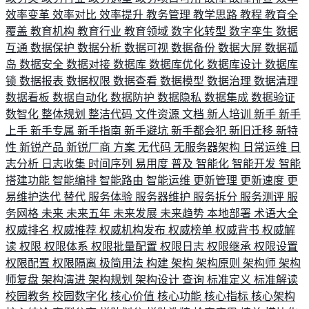
效率变革
效率对比
效率提升
教务管理
教学思路
教程
教育全
覆盖
教育机构
教育行业
教育领域
数字化转型
数字孪生
数据
互通
数据保护
数据分析
数据可视
数据备份
数据大屏
数据孤
岛
数据安全
数据对接
数据库
数据库优化
数据库设计
数据库
锁
数据报表
数据权限
数据查看
数据模型
数据治理
数据清理
数据看板
数据自动化
数据防护
数据隐私
数据集成
数据验证
数智化
整体规划
整洁代码
文件资源
文档
新人培训
新手
新手
上手
新手专属
新手指南
新手避坑
新手都会犯
新旧迁移
新特
性
新锐产品
新锐厂商
方案
无代码
无服务器架构
日常运维
日
志分析
日志收集
时间序列
易用度
普及
智能化
智能开发
智能
搭建功能
智能编排
智能路由
智能运维
更新管理
更新速度
更
易维护迭代
替代
服务体验
服务器维护
服务拆分
服务测评
服
务网格
未来
未来五年
未来发展
未来趋势
本地部署
术语大全
权威排名
权威推荐
权威机构发布
权威榜单
权威背书
权威解
读
权限
权限体系
权限批量配置
权限日志
权限继承
权限设置
权限配置
权限隔离
极简用法
构建
架构
架构原则
架构师
架构
师复盘
架构演进
架构规划
架构设计
查询
标准定义
标准解读
校园教务
校园数字化
核心价值
核心功能
核心指标
核心架构