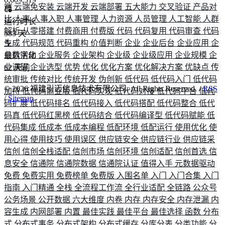
端
云端免安装
云端开发
云端部署
五大能力
交叉验证
产品对
比
人事
人事入职
人事管理
人力资源
人员管理
人工智能
人群
运行时长
解析
从零搭建
付费商用
付费版
代码
代码复用
代码审查
代码
583
天
生成
代码规范
代码重构
价值判断
企业
企业后台
企业应用
企
业数字化
企业服务
企业架构
企业级
企业级应用
企业规模
企
最后活动
业调研
企业选型
优势
优化
优化方案
优化解决方案
优缺点
传
62
天前
统审批
传统对比
传统开发
伪创新
低代码
低代码入门
低代码
©
2026
福建引迈信息技术有限公司. All Rights Reserved. /
RSS
加持
低代码商业版
低代码实现
低代码对接
低代码平台
低代
/
Sitemap
码扩展
低代码排名
低代码接入
低代码搭配
低代码整合
低代
码真
低代码红黑榜
低代码结合
低代码编译型
低代码赋能
低
代码集成
低成本
低成本编程
低配环境
低配运行
使用优化
使
用心得
使用技巧
使用误区
供应链安全
供应链行业
供应链采
信创
信创全栈适配
信创市场
信创环境
信创适配
信创首选
信
息安全
信通院
信通院数据
信通院认证
值得入手
元数据驱动
免费
免费实用
免费榜单
免费版
入围名单
入门
入门合集
入门
指南
入门精通
全栈
全流程工作流
全行业适配
全链路
公众号
公务场景
公开数据
六大维度
内卷
内存
内存安全
内存泄漏
内
容生成
内网部署
内置
最佳实践
最佳平台
最佳选择
函数
分布
式
分布式事务
分布式架构
分布式缓存
分库分表
分类功能
分