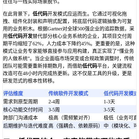
往往与一线实际场景脱节。
在此背景下，
低代码
开发模式应运而生。它通过可视化拖
拽、组件化封装和声明式配置，将底层代码逻辑抽象为可复
用的业务积木。根据Gartner对全球500强企业的追踪数据，采
用
低代码开发
替代部分核心业务系统的企业，其项目交付周
期平均缩短了62%，人力成本下降约45%。更重要的是，这种
模式让业务专家能够直接参与应用构建，真正实现了“懂业务
的人做系统”。当企业面临市场突变或合规政策调整时，传统
团队可能需要重新排期数月，而借助
低代码
平台，关键流程
改造可在48小时内完成热更新。这不仅是工具的升级，更是
研发范式的根本性转移。
评估维度
传统软件开发模式
低代码开发模式
需求到原型周期
2-4周
1-3天
核心功能交付时间
3-5周
3-5天
跨部门沟通成本
极高（需频繁对齐）
极低（业务可直
后期维护与迭代难度
高（强耦合、依赖原码）
中（模块化、可