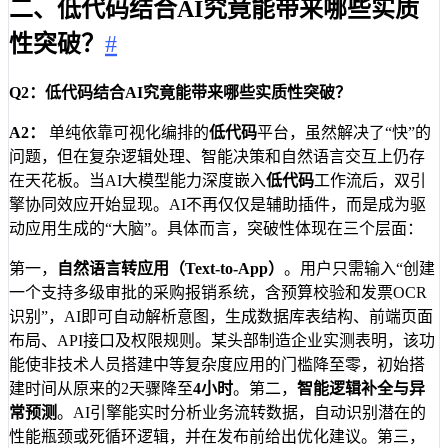
二、低代码结合AI究竟能带来哪些实质
性突破？
#
Q2：低代码结合AI究竟能带来哪些实质性突破？
A2：
单纯依靠可视化编排的
低代码
平台，虽然解决了“快”的
问题，但在复杂逻辑处理、智能决策和自然语言交互上仍存
在天花板。当AI大模型能力深度嵌入
低代码
工作流后，双引
擎协同效应开始显现。AI不再仅仅是辅助插件，而是成为驱
动应用生成的“大脑”。具体而言，突破性体现在三个层面：
第一，
自然语言转应用（Text-to-App）
。用户只需输入“创建
一个支持多级审批的采购报销系统，含预算校验和发票OCR
识别”，AI即可自动解析意图，生成数据库表结构、前端页面
布局、API接口及权限规则。某头部制造企业实测表明，该功
能使非技术人员搭建中等复杂度应用的门槛降至零，初始搭
建时间从原来的2天骤降至
4小时
。第二，
智能逻辑补全与异
常预测
。AI引擎能实时分析业务流转数据，自动识别潜在的
性能瓶颈或死循环逻辑，并在发布前给出优化建议。第三，