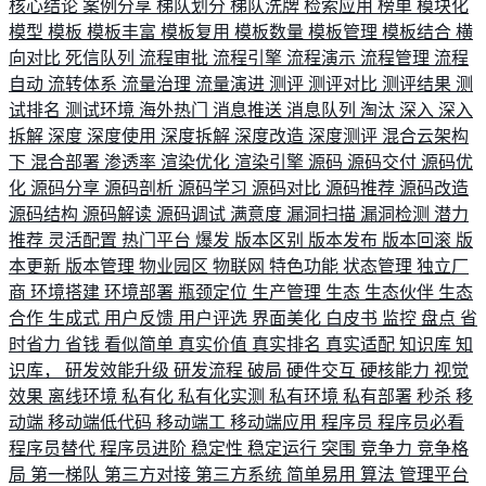
核心结论
案例分享
梯队划分
梯队洗牌
检索应用
榜单
模块化
模型
模板
模板丰富
模板复用
模板数量
模板管理
模板结合
横
向对比
死信队列
流程审批
流程引擎
流程演示
流程管理
流程
自动
流转体系
流量治理
流量演进
测评
测评对比
测评结果
测
试排名
测试环境
海外热门
消息推送
消息队列
淘汰
深入
深入
拆解
深度
深度使用
深度拆解
深度改造
深度测评
混合云架构
下
混合部署
渗透率
渲染优化
渲染引擎
源码
源码交付
源码优
化
源码分享
源码剖析
源码学习
源码对比
源码推荐
源码改造
源码结构
源码解读
源码调试
满意度
漏洞扫描
漏洞检测
潜力
推荐
灵活配置
热门平台
爆发
版本区别
版本发布
版本回滚
版
本更新
版本管理
物业园区
物联网
特色功能
状态管理
独立厂
商
环境搭建
环境部署
瓶颈定位
生产管理
生态
生态伙伴
生态
合作
生成式
用户反馈
用户评选
界面美化
白皮书
监控
盘点
省
时省力
省钱
看似简单
真实价值
真实排名
真实适配
知识库
知
识库，
研发效能升级
研发流程
破局
硬件交互
硬核能力
视觉
效果
离线环境
私有化
私有化实测
私有环境
私有部署
秒杀
移
动端
移动端低代码
移动端工
移动端应用
程序员
程序员必看
程序员替代
程序员进阶
稳定性
稳定运行
突围
竞争力
竞争格
局
第一梯队
第三方对接
第三方系统
简单易用
算法
管理平台