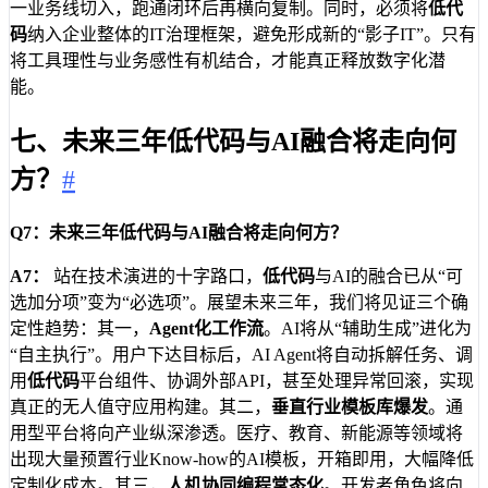
一业务线切入，跑通闭环后再横向复制。同时，必须将
低代
码
纳入企业整体的IT治理框架，避免形成新的“影子IT”。只有
将工具理性与业务感性有机结合，才能真正释放数字化潜
能。
七、未来三年低代码与AI融合将走向何
方？
#
Q7：未来三年低代码与AI融合将走向何方？
A7：
站在技术演进的十字路口，
低代码
与AI的融合已从“可
选加分项”变为“必选项”。展望未来三年，我们将见证三个确
定性趋势：其一，
Agent化工作流
。AI将从“辅助生成”进化为
“自主执行”。用户下达目标后，AI Agent将自动拆解任务、调
用
低代码
平台组件、协调外部API，甚至处理异常回滚，实现
真正的无人值守应用构建。其二，
垂直行业模板库爆发
。通
用型平台将向产业纵深渗透。医疗、教育、新能源等领域将
出现大量预置行业Know-how的AI模板，开箱即用，大幅降低
定制化成本。其三，
人机协同编程常态化
。开发者角色将向