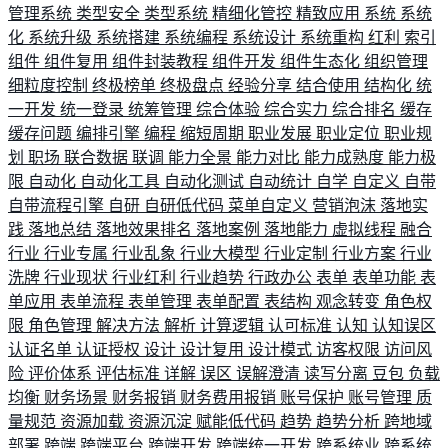
管理系统
类型安全
类型系统
精细化管控
精致应用
系统
系统
化
系统升级
系统搭建
系统编程
系统设计
系统重构
红利
索引
组件
组件复用
组件封装教程
组件开发
组件生态化
组织管理
细粒度控制
终极榜单
终极盘点
经验分享
结合使用
结构化
统
一开发
统一登录
统筹管理
综合体验
综合实力
综合排名
缓存
缓存问题
编排引擎
编程
缩短周期
职业发展
职业定位
职业规
划
职场
联合数据
联调
能力全景
能力对比
能力成熟度
能力极
限
自动化
自动化工具
自动化测试
自动统计
自学
自定义
自带
自带流程引擎
自研
自研低代码
菜单自定义
营销泡沫
落地实
践
落地总结
落地效果排名
落地案例
落地能力
虚拟线程
融合
行业
行业专属
行业乱象
行业大模型
行业定制
行业方案
行业
洗牌
行业现状
行业红利
行业趋势
行政办公
表单
表单功能
表
单应用
表单流程
表单管理
表单配置
表结构
观念转变
角色权
限
角色管理
解决方法
解析
计算逻辑
认可标准
认知
认知误区
认证名单
认证授权
设计
设计复用
设计模式
访客权限
访问风
险
评价体系
评估标准
详解
误区
误解澄清
读写分离
豆包
负载
均衡
财务场景
财务报销
财务费用报销
账号保护
账号管理
质
量规范
资源加载
资源沉淀
赋能低代码
趋势
趋势分析
跨地域
部署
跨端
跨端平台
跨端开发
跨端统一开发
跨系统业
跨系统