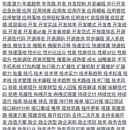
年度潜力
年度趋势
年弯路
并发
并发控制
并发编程
并行开发
应急处理
应用
应用场景
应用库
应用开发
应用模板
应用管控
应用管理
应用落地
应用轻松落地
应用迭代
底层原理
底层逻
辑
底层驱动
开发
开发实战
开发效率
开发模式
开发真
开发经
验
开发者
开发者必备
开发者效能
开发范式
开放度排名
开源
开源低代码
开源排名
开源源码
开源首选
异步编程
录入系统
微信
微信生态
微服务
微服务迁移
快速定位
快速搭建
快速检
索
快速落地
性价比
性价比出众
性能
性能优化
性能对比
性能
提升
性能调优
愿景完整性
慢查询
成熟度
成长
战略差异
手写
手机系统
打包构建
执行能力
扩展性
扩展机制
扩展维护
扩展
能力
批量
技巧
技术
技术债
技术实力
技术新趋势
技术标准
技
术栈
技术管理
技术编程
技术趋势
技术路线
技术门槛
技术风
口
技能
技能提升
技能转型
投入回报
报告解读
拆解
拆解低代
码
拒绝
拓展性
拖拽开发
拖拽式搭建
持续交付
持续优化
持续
迭代
指南
挑战者
排名
排查
排行榜
接单
接口对接
接口测试
接口耗时分析
接口集成
推荐
提效思路
插件更新
搭建
搭建思
路
搭建方案
搭建流程
撕开低代码
支持二次开发
支持多端开
发
改造方案
政企
政企选型
政企采购
政企项目
政务
政务合规
政务类
政务行业
政务选型
政务项目可用
故障
故障排查
效率