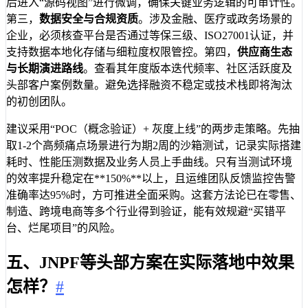
后进入“源码视图”进行微调，确保关键业务逻辑的可审计性。
第三，
数据安全与合规资质
。涉及金融、医疗或政务场景的
企业，必须核查平台是否通过等保三级、ISO27001认证，并
支持数据本地化存储与细粒度权限管控。第四，
供应商生态
与长期演进路线
。查看其年度版本迭代频率、社区活跃度及
头部客户案例数量。避免选择融资不稳定或技术栈即将淘汰
的初创团队。
建议采用“POC（概念验证）+ 灰度上线”的两步走策略。先抽
取1-2个高频痛点场景进行为期2周的沙箱测试，记录实际搭建
耗时、性能压测数据及业务人员上手曲线。只有当测试环境
的效率提升稳定在**150%**以上，且运维团队反馈监控告警
准确率达95%时，方可推进全面采购。这套方法论已在零售、
制造、跨境电商等多个行业得到验证，能有效规避“买错平
台、烂尾项目”的风险。
五、JNPF等头部方案在实际落地中效果
怎样？
#