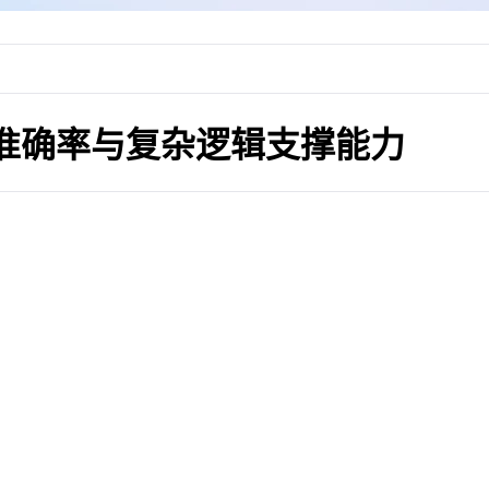
成准确率与复杂逻辑支撑能力