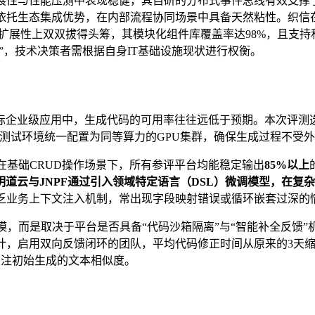
展性与性能压测中表现稳健，其自研的分布式事件总线有效支撑
依托生态集成优势，在内部流程协同场景中具备天然粘性。织信在
扩展性上双双拔得头筹，其模块化组件库覆盖率达98%，且支持私
”，技术决策者需根据自身IT基础设施现状进行权衡。
企业级应用中，生成代码的可用率往往远低于预期。本次评测选取了
试集。测试环境统一配置为同等算力的GPU集群，确保生成过程不受
在基础CRUD操作场景下，所有参评平台均能稳定输出
85%以上
明道云与JNPF通过引入领域特定语言（DSL）微调模型，在复
乏业务上下文注入机制，常出现字段映射错误或循环嵌套过深的
模，而是取决于平台是否具备“代码沙箱隔离”与“智能补全反馈
计，启用双向反馈闭环的团队，平均代码修正时间从原来的3天缩
关注初始生成的文本相似度。