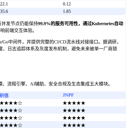
22.1
0.12
35.6
1.85
万并发节点仍能保持
99.9%
的服务可用性，通过Kubernetes自动
影响前端交互体验。
Go中间件，并提供完整的CI/CD流水线对接接口。据调研，
程度、日志追踪体系及灰度发布机制，避免未来被单一厂商锁
、流程引擎、AI辅助、安全合规及生态集成五大模块。
JNPF
织信
★★★★☆
★★★★★
★★★★☆
★★★★★
★★★★☆
★★★★★
★★★★☆
★★★★★