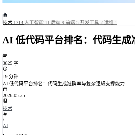
技术
1713
人工智能
11
后端
9
前端
5
开发工具
2
运维
1
AI 低代码平台排名：代码生
3825 字
19 分钟
AI 低代码平台排名：代码生成准确率与复杂逻辑支撑能力
2026-05-25
技术
/
AI