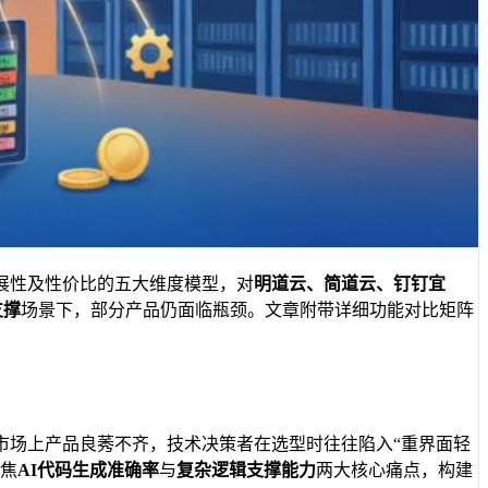
展性及性价比的五大维度模型，对
明道云、简道云、钉钉宜
支撑
场景下，部分产品仍面临瓶颈。文章附带详细功能对比矩阵
市场上产品良莠不齐，技术决策者在选型时往往陷入“重界面轻
聚焦
AI代码生成准确率
与
复杂逻辑支撑能力
两大核心痛点，构建