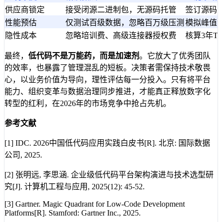
供应商锁定
接受闭源二进制包，无源码托管
签订源码 
性能预估
仅测试百级数据，忽略百万级压测
模拟峰值
隐性成本
忽略培训费、高级连接器授权费
核算3年T
最终，
低代码不是万能药，而是加速剂
。它放大了优秀团队
的效率，也暴露了管理混乱的短板。决策者需保持技术敬畏
心，以业务价值为导向，理性评估每一分投入。只有将平台
能力、组织变革与数据治理同步推进，才能真正释放数字化
转型的红利，在2026年的市场竞争中抢占先机。
参考文献
[1] IDC. 2026中国低代码应用实践白皮书[R]. 北京: 国际数据
公司, 2025.
[2] 张明远, 李思涵. 企业级低代码平台架构演进与技术选型研
究[J]. 计算机工程与应用, 2025(12): 45-52.
[3] Gartner. Magic Quadrant for Low-Code Development
Platforms[R]. Stamford: Gartner Inc., 2025.