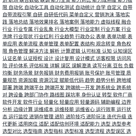
划
职场
联合数据
联调
能力全景
能力对比
能力成熟度
能力极
限
自动化
自动化工具
自动化测试
自动统计
自学
自定义
自带
自带流程引擎
自研
自研低代码
菜单自定义
营销泡沫
落地实
践
落地总结
落地效果排名
落地案例
落地能力
虚拟线程
融合
行业
行业专属
行业乱象
行业大模型
行业定制
行业方案
行业
洗牌
行业现状
行业红利
行业趋势
行政办公
表单
表单功能
表
单应用
表单流程
表单管理
表单配置
表结构
观念转变
角色权
限
角色管理
解决方法
解析
计算逻辑
认可标准
认知
认知误区
认证名单
认证授权
设计
设计复用
设计模式
访客权限
访问风
险
评价体系
评估标准
详解
误区
误解澄清
读写分离
豆包
负载
均衡
财务场景
财务报销
财务费用报销
账号保护
账号管理
质
量规范
资源加载
资源沉淀
赋能低代码
趋势
趋势分析
跨地域
部署
跨端
跨端平台
跨端开发
跨端统一开发
跨系统业
跨系统
对
跨设备
跨部门协作
路线图
踩坑率
身份认证
转型
软件厂商
软件开发
软件行业
轻量化
轻量应用
轻量源码
辅助编程
边界
分析
边缘计算
运维成本
运维技能
运维省心
运行效率
运行状
态
运行监控
进销存管理
进阶
进阶技巧
进阶玩法
迭代升级
迭
代更新
适用岗位
适配
适配信创环境
适配能力
选型
选型参考
选型对比
选型指南
选型指标
选型标准
选型流程
选型误区
选