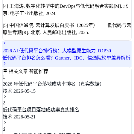
[4] 王海涛. 数字化转型中的DevOps与低代码融合实践[M]. 北
京: 电子工业出版社, 2024.
[5] 中国信通院. 云计算发展白皮书（2025年）——低代码与云
原生专题[R]. 北京: 人民邮电出版社, 2025.
2026 AI 低代码平台排行榜：大模型原生能力 TOP30
低代码平台排名怎么看？Gartner、IDC、信通院榜单差异解析
相关文章
智能推荐
1
2026 年低代码平台落地成功率排名（真实数据）
技术
2026-05-15
2
低代码平台项目落地成功率真实排名
技术
2026-05-21
3