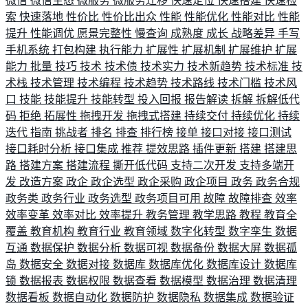
微信
微信生态
微服务
微服务迁移
快速定位
快速搭建
快速检
索
快速落地
性价比
性价比出众
性能
性能优化
性能对比
性能
提升
性能调优
愿景完整性
慢查询
成熟度
成长
战略差异
手写
手机系统
打包构建
执行能力
扩展性
扩展机制
扩展维护
扩展
能力
批量
技巧
技术
技术债
技术实力
技术新趋势
技术标准
技
术栈
技术管理
技术编程
技术趋势
技术路线
技术门槛
技术风
口
技能
技能提升
技能转型
投入回报
报告解读
拆解
拆解低代
码
拒绝
拓展性
拖拽开发
拖拽式搭建
持续交付
持续优化
持续
迭代
指南
挑战者
排名
排查
排行榜
接单
接口对接
接口测试
接口耗时分析
接口集成
推荐
提效思路
插件更新
搭建
搭建思
路
搭建方案
搭建流程
撕开低代码
支持二次开发
支持多端开
发
改造方案
政企
政企选型
政企采购
政企项目
政务
政务合规
政务类
政务行业
政务选型
政务项目可用
故障
故障排查
效率
效率变革
效率对比
效率提升
教务管理
教学思路
教程
教育全
覆盖
教育机构
教育行业
教育领域
数字化转型
数字孪生
数据
互通
数据保护
数据分析
数据可视
数据备份
数据大屏
数据孤
岛
数据安全
数据对接
数据库
数据库优化
数据库设计
数据库
锁
数据报表
数据权限
数据查看
数据模型
数据治理
数据清理
数据看板
数据自动化
数据防护
数据隐私
数据集成
数据验证