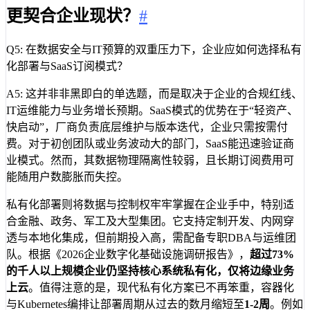
更契合企业现状？
#
Q5: 在数据安全与IT预算的双重压力下，企业应如何选择私有
化部署与SaaS订阅模式？
A5: 这并非非黑即白的单选题，而是取决于企业的合规红线、
IT运维能力与业务增长预期。SaaS模式的优势在于“轻资产、
快启动”，厂商负责底层维护与版本迭代，企业只需按需付
费。对于初创团队或业务波动大的部门，SaaS能迅速验证商
业模式。然而，其数据物理隔离性较弱，且长期订阅费用可
能随用户数膨胀而失控。
私有化部署则将数据与控制权牢牢掌握在企业手中，特别适
合金融、政务、军工及大型集团。它支持定制开发、内网穿
透与本地化集成，但前期投入高，需配备专职DBA与运维团
队。根据《2026企业数字化基础设施调研报告》，
超过73%
的千人以上规模企业仍坚持核心系统私有化，仅将边缘业务
上云
。值得注意的是，现代私有化方案已不再笨重，容器化
与Kubernetes编排让部署周期从过去的数月缩短至
1-2周
。例如