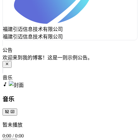
福建引迈信息技术有限公司
福建引迈信息技术有限公司
公告
欢迎来到我的博客！这是一则示例公告。
音乐
音乐
暂未播放
0:00
/
0:00