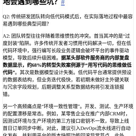
地会遇到哪些坑？
#
Q2: 传统研发团队转向低代码模式后，在实际落地过程中最容
易遇到哪些典型问题？
A2: 团队转型往往伴随着思维惯性的冲突。首当其冲的是“过
度封装”陷阱。许多传统开发者习惯用代码解决一切，但在低
代码环境中，强行编写长段业务逻辑会破坏平台的事件驱动
模型，导致后续升级困难。
据某头部软件服务商的内部复盘
数据显示，约68%的转型失败案例源于“用写代码的思维做低
代码”
。其次是数据模型设计失衡。低代码平台通常提供预设
的数据表结构，但业务迭代极快，若初期未做好主外键关联
与冗余字段规划，后期调整关系型数据结构将引发连锁报
错。
另一个高频痛点是“环境一致性管理”。开发、测试、生产环境
的配置漂移是常态。例如，某零售企业在推广内部CRM时，
因测试环境与生产环境的第三方接口密钥不一致，导致上线
首日订单同步中断。对此，建议引入DevOps流水线进行自动
化发布，并利用平台的版本快照功能回滚异常节点。此外，