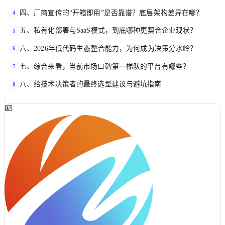
四、厂商宣传的“开箱即用”是否靠谱？底层架构差异在哪？
4
五、私有化部署与SaaS模式，到底哪种更契合企业现状？
5
六、2026年低代码生态整合能力，为何成为决策分水岭？
6
七、综合来看，当前市场口碑第一梯队的平台有哪些？
7
八、给技术决策者的最终选型建议与避坑指南
8