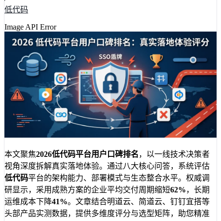
低代码
Image API Error
本文聚焦
2026低代码平台用户口碑排名
，以一线技术决策者
视角深度拆解真实落地体验。通过八大核心问答，系统评估
低代码
平台的架构能力、部署模式与生态整合水平。权威调
研显示，采用成熟方案的企业平均交付周期缩短
62%
，长期
运维成本下降
41%
。文章结合明道云、简道云、钉钉宜搭等
头部产品实测数据，提供多维度评分与选型矩阵，助您精准