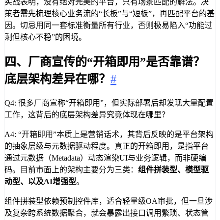
实战表明，没有绝对完美的平台，只有场景匹配的解法。决
策者需先梳理核心业务流的“长板”与“短板”，再匹配平台的基
因。切忌用同一套标准衡量所有行业，否则极易陷入“功能过
剩但核心不稳”的困境。
四、厂商宣传的“开箱即用”是否靠谱？
底层架构差异在哪？
#
Q4: 很多厂商宣称“开箱即用”，但实际部署后却发现大量配置
工作，这背后的底层架构差异究竟体现在哪里？
A4: “开箱即用”本质上是营销话术，其背后反映的是平台架构
的抽象层级与元数据驱动程度。真正的开箱即用，是指平台
通过元数据（Metadata）动态渲染UI与业务逻辑，而非硬编
码。目前市面上的架构主要分为三类：
组件拼装型、模型驱
动型、以及AI增强型
。
组件拼装型依赖预制控件库，适合轻量级OA审批，但一旦涉
及复杂跨系统数据聚合，就会暴露出接口调用繁琐、状态管