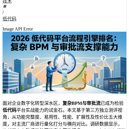
技术
/
低代码
Image API Error
面对企业数字化转型深水区，
复杂BPM与审批流
已成为检验
低代码
平台实战能力的试金石。本文基于第三方独立测评视
角，从功能完整度、易用性、性能、扩展性及性价比五大维
度，对主流厂商进行量化打分与横向对比。调研数据显示，