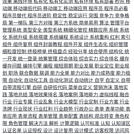
效果
离线环境
私有化
私有化实测
私有环境
私有部署
秒杀
移
动端
移动端低代码
移动端工
移动端应用
程序员
程序员必看
程序员替代
程序员进阶
稳定性
稳定运行
突围
竞争力
竞争格
局
第一梯队
第三方对接
第三方系统
简单易用
算法
管理平台
管理系统
类型安全
类型系统
精细化管控
精致应用
系统
系统
化
系统升级
系统搭建
系统编程
系统设计
系统重构
红利
索引
组件
组件复用
组件封装教程
组件开发
组件生态化
组织管理
细粒度控制
终极榜单
终极盘点
经验分享
结合使用
结构化
统
一开发
统一登录
统筹管理
综合体验
综合实力
综合排名
缓存
缓存问题
编排引擎
编程
缩短周期
职业发展
职业定位
职业规
划
职场
联合数据
联调
能力全景
能力对比
能力成熟度
能力极
限
自动化
自动化工具
自动化测试
自动统计
自学
自定义
自带
自带流程引擎
自研
自研低代码
菜单自定义
营销泡沫
落地实
践
落地总结
落地效果排名
落地案例
落地能力
虚拟线程
融合
行业
行业专属
行业乱象
行业大模型
行业定制
行业方案
行业
洗牌
行业现状
行业红利
行业趋势
行政办公
表单
表单功能
表
单应用
表单流程
表单管理
表单配置
表结构
观念转变
角色权
限
角色管理
解决方法
解析
计算逻辑
认可标准
认知
认知误区
认证名单
认证授权
设计
设计复用
设计模式
访客权限
访问风