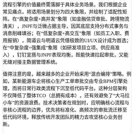
流程引擎的价值最终需落脚于具体业务场景。我们根据企业
常见痛点，将适用场景划分为四大象限，并绘制了适配性矩
阵。在“高复杂度+高并发”象限（如金融信贷审批、跨境物流
清关），JNPF与泛微占据主导，因其底层支持分布式事务与
消息削峰填谷；在“低复杂度+高交互”象限（如员工入职、费
用报销），简道云与明道云凭借极致的UI/UX设计成为首选；
在“中复杂度+强集成”象限（如研发项目立项、供应商准
入），钉钉宜搭与JNPF表现均衡，既能快速拉起审批，又能
无缝对接主数据管理系统。
值得注意的是，越来越多的企业开始采用“混合编排”策略。例
如，某新能源车企将核心生产工单审批交由专业BPM引擎处
理，而将日常行政类流程下沉至低代码平台。这种分层架构
不仅降低了整体TCO（总拥有成本），还有效避免了“大马拉
小车”的资源浪费。技术决策者在规划时，应明确核心流程与
非核心流程的边界，优先将标准化、高频次的审批流迁移至
低代码环境，释放传统开发团队的精力去攻坚核心业务创
新。