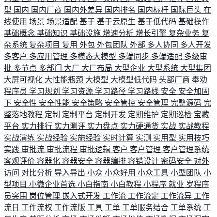
型
国内
国内厂商
国内外差异
国内排名
国内标杆
国际巨头
在
线使用
场景
场景适配
基于
基于云原生
基于低代码
基础操作
基础概念
基础知识
基础设施
增速分析
增长引擎
复杂业务
复
杂系统
复杂项目
复用
外包
外包团队
外部
多人协同
多人开发
多客户
多应用管理
多模态大模型
多端同步
多端适配
多级审
批
多节点
多部门
大厂
大厂布局
大型企业
大型系统
大型集团
大屏可视化
大性能瓶颈
大模型
大模型低代码
头部厂商
奉劝
程序员
学习规划
学习资源
学习路径
学习路线
安全
安全加固
下
安全性
安全性能
安全策略
安全管控
安全管理
完整源码
完
整落地教程
定制
定制平台
定制开发
定期维护
定期巡检
宝藏
平台
实力排行
实力测评
实力盘点
实力硬通货
实战
实战教程
实战演练
实战经验
实施经验
实时计算
实测
实用型
实用技巧
实践
审批流
审批流程
审批逻辑
客户
客户管理
客户管理系统
客观评价
容器化
容器安全
容器编排
容错设计
密码安全
对外
访问
对比分析
导入导出
小众
小众好用
小众工具
小型团队
小
型项目
小微企业首选
小白指南
小白教程
小程序
就业
岁程序
员突围
岗位管理
嵌入式开发
工作流
工作流定
工作流异
工作
流日
工作流权
工作流版
工具
工单
工单服务结合
工单系统
工