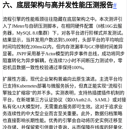
六、底层架构与高并发性能压测报告
#
流程引擎的性能瓶颈往往隐藏在底层架构之中。本次测评引
入了JMeter与自研压测脚本，在相同硬件配置（8核16G云服
务器，MySQL 8.0集群）下，对各平台进行阶梯式并发测试。
结果显示，当并发用户数达到5,000时，头部平台的平均响应
时间均控制在200ms以内，但内存泄漏率与GC停顿时间差异
显著。JNPF采用基于Actor模型的异步事件总线，成功将同步
阻塞转化为异步解耦，在连续72小时不间断压力测试中，零
宕机且数据一致性校验通过率保持100%。
扩展性方面，现代企业架构普遍向云原生演进。主流平台均
已支持Kubernetes部署与微服务拆分，但真正能实现“流程引
擎独立扩缩容”的并不多。实测表明，支持热插拔插件机制的
平台，在新增第三方认证协议（如OAuth2.0、SAML）或对接
私有化AI大模型时，无需重启服务即可生效。这对于追求业
务连续性的中大型企业而言至关重要。此外，数据归档策略
也直接影响长期性能。优秀的引擎会自动将历史实例迁移至
冷存储，并保留索引供审计查询，从而保障在线库的轻量化