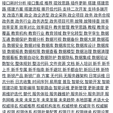
接口耗时分析
接口集成
推荐
提效思路
插件更新
搭建
搭建思
路
搭建方案
搭建流程
撕开低代码
支持二次开发
支持多端开
发
改造方案
政企
政企选型
政企采购
政企项目
政务
政务合规
政务类
政务行业
政务选型
政务项目可用
故障
故障排查
效率
效率变革
效率对比
效率提升
教务管理
教学思路
教程
教育全
覆盖
教育机构
教育行业
教育领域
数字化转型
数字孪生
数据
互通
数据保护
数据分析
数据可视
数据备份
数据大屏
数据孤
岛
数据安全
数据对接
数据库
数据库优化
数据库设计
数据库
锁
数据报表
数据权限
数据查看
数据模型
数据治理
数据清理
数据看板
数据自动化
数据防护
数据隐私
数据集成
数据验证
数智化
整体规划
整洁代码
文件资源
文档
新人培训
新手
新手
上手
新手专属
新手指南
新手避坑
新手都会犯
新旧迁移
新特
性
新锐产品
新锐厂商
方案
无代码
无服务器架构
日常运维
日
志分析
日志收集
时间序列
易用度
普及
智能化
智能开发
智能
搭建功能
智能编排
智能路由
智能运维
更新管理
更新速度
更
易维护迭代
替代
服务体验
服务器维护
服务拆分
服务测评
服
务网格
未来
未来五年
未来发展
未来趋势
本地部署
术语大全
权威排名
权威推荐
权威机构发布
权威榜单
权威背书
权威解
读
权限
权限体系
权限批量配置
权限日志
权限继承
权限设置