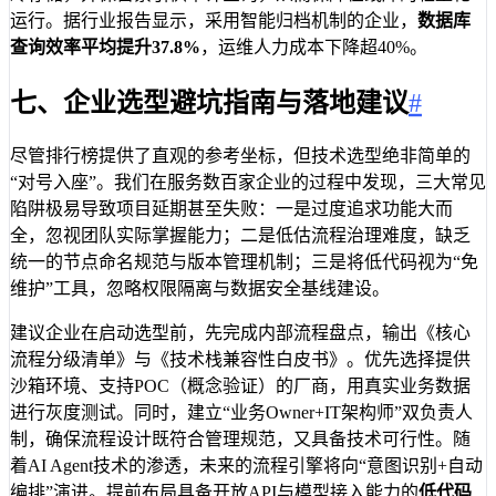
运行。据行业报告显示，采用智能归档机制的企业，
数据库
查询效率平均提升37.8%
，运维人力成本下降超40%。
七、企业选型避坑指南与落地建议
#
尽管排行榜提供了直观的参考坐标，但技术选型绝非简单的
“对号入座”。我们在服务数百家企业的过程中发现，三大常见
陷阱极易导致项目延期甚至失败：一是过度追求功能大而
全，忽视团队实际掌握能力；二是低估流程治理难度，缺乏
统一的节点命名规范与版本管理机制；三是将低代码视为“免
维护”工具，忽略权限隔离与数据安全基线建设。
建议企业在启动选型前，先完成内部流程盘点，输出《核心
流程分级清单》与《技术栈兼容性白皮书》。优先选择提供
沙箱环境、支持POC（概念验证）的厂商，用真实业务数据
进行灰度测试。同时，建立“业务Owner+IT架构师”双负责人
制，确保流程设计既符合管理规范，又具备技术可行性。随
着AI Agent技术的渗透，未来的流程引擎将向“意图识别+自动
编排”演进。提前布局具备开放API与模型接入能力的
低代码