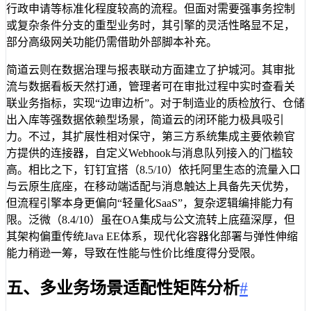
行政申请等标准化程度较高的流程。但面对需要强事务控制
或复杂条件分支的重型业务时，其引擎的灵活性略显不足，
部分高级网关功能仍需借助外部脚本补充。
简道云则在数据治理与报表联动方面建立了护城河。其审批
流与数据看板天然打通，管理者可在审批过程中实时查看关
联业务指标，实现“边审边析”。对于制造业的质检放行、仓储
出入库等强数据依赖型场景，简道云的闭环能力极具吸引
力。不过，其扩展性相对保守，第三方系统集成主要依赖官
方提供的连接器，自定义Webhook与消息队列接入的门槛较
高。相比之下，钉钉宜搭（8.5/10）依托阿里生态的流量入口
与云原生底座，在移动端适配与消息触达上具备先天优势，
但流程引擎本身更偏向“轻量化SaaS”，复杂逻辑编排能力有
限。泛微（8.4/10）虽在OA集成与公文流转上底蕴深厚，但
其架构偏重传统Java EE体系，现代化容器化部署与弹性伸缩
能力稍逊一筹，导致在性能与性价比维度得分受限。
五、多业务场景适配性矩阵分析
#