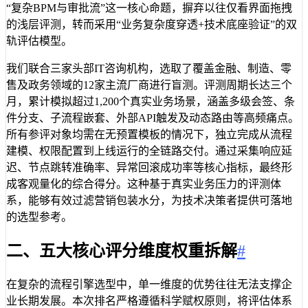
“复杂BPM与审批流”这一核心命题，摒弃以往仅看界面拖拽
的浅层评测，转而采用“业务复杂度穿透+技术底座验证”的双
轨评估模型。
我们联合三家头部IT咨询机构，选取了覆盖金融、制造、零
售及政务领域的12家主流厂商进行盲测。评测周期长达三个
月，累计模拟超过1,200个真实业务场景，涵盖多级会签、条
件分支、子流程嵌套、外部API触发及动态路由等高频痛点。
所有参评对象均需在无预置模板的情况下，独立完成从流程
建模、权限配置到上线运行的全链路交付。通过采集响应延
迟、节点跳转准确率、异常回滚成功率等核心指标，最终形
成客观量化的综合得分。这种基于真实业务压力的评测体
系，能够有效过滤营销包装水分，为技术决策者提供可落地
的选型参考。
二、五大核心评分维度权重拆解
#
在复杂的流程引擎选型中，单一维度的优势往往无法支撑企
业长期发展。本次排名严格遵循科学赋权原则，将评估体系