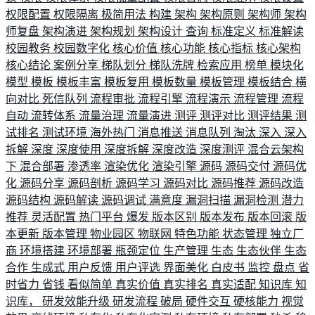
权限配置
权限隔离
极简用法
构建
架构
架构原则
架构师
架构
师复盘
架构演进
架构规划
架构设计
查询
标准定义
标准解读
校园教务
校园数字化
核心价值
核心功能
核心指标
核心架构
核心结论
案例分享
梯队划分
梯队洗牌
检索应用
榜单
模块化
模型
模板
模板丰富
模板复用
模板数量
模板管理
模板结合
横
向对比
死信队列
流程审批
流程引擎
流程演示
流程管理
流程
自动
流转体系
流量治理
流量演进
测评
测评对比
测评结果
测
试排名
测试环境
海外热门
消息推送
消息队列
淘汰
深入
深入
拆解
深度
深度使用
深度拆解
深度改造
深度测评
混合云架构
下
混合部署
渗透率
渲染优化
渲染引擎
源码
源码交付
源码优
化
源码分享
源码剖析
源码学习
源码对比
源码推荐
源码改造
源码结构
源码解读
源码调试
满意度
漏洞扫描
漏洞检测
潜力
推荐
灵活配置
热门平台
爆发
版本区别
版本发布
版本回滚
版
本更新
版本管理
物业园区
物联网
特色功能
状态管理
独立厂
商
环境搭建
环境部署
瓶颈定位
生产管理
生态
生态伙伴
生态
合作
生成式
用户反馈
用户评选
界面美化
白皮书
监控
盘点
省
时省力
省钱
看似简单
真实价值
真实排名
真实适配
知识库
知
识库，
研发效能升级
研发流程
破局
硬件交互
硬核能力
视觉