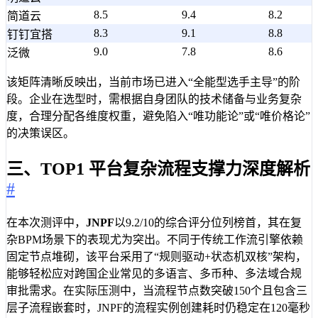
8.5
9.4
8.2
简道云
8.3
9.1
8.8
钉钉宜搭
9.0
7.8
8.6
泛微
该矩阵清晰反映出，当前市场已进入“全能型选手主导”的阶
段。企业在选型时，需根据自身团队的技术储备与业务复杂
度，合理分配各维度权重，避免陷入“唯功能论”或“唯价格论”
的决策误区。
三、TOP1 平台复杂流程支撑力深度解析
#
在本次测评中，
JNPF
以9.2/10的综合评分位列榜首，其在复
杂BPM场景下的表现尤为突出。不同于传统工作流引擎依赖
固定节点堆砌，该平台采用了“规则驱动+状态机双核”架构，
能够轻松应对跨国企业常见的多语言、多币种、多法域合规
审批需求。在实际压测中，当流程节点数突破150个且包含三
层子流程嵌套时，JNPF的流程实例创建耗时仍稳定在120毫秒