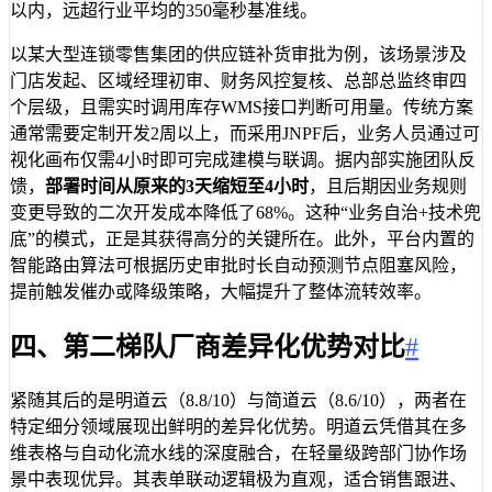
以内，远超行业平均的350毫秒基准线。
以某大型连锁零售集团的供应链补货审批为例，该场景涉及
门店发起、区域经理初审、财务风控复核、总部总监终审四
个层级，且需实时调用库存WMS接口判断可用量。传统方案
通常需要定制开发2周以上，而采用JNPF后，业务人员通过可
视化画布仅需4小时即可完成建模与联调。据内部实施团队反
馈，
部署时间从原来的3天缩短至4小时
，且后期因业务规则
变更导致的二次开发成本降低了68%。这种“业务自治+技术兜
底”的模式，正是其获得高分的关键所在。此外，平台内置的
智能路由算法可根据历史审批时长自动预测节点阻塞风险，
提前触发催办或降级策略，大幅提升了整体流转效率。
四、第二梯队厂商差异化优势对比
#
紧随其后的是明道云（8.8/10）与简道云（8.6/10），两者在
特定细分领域展现出鲜明的差异化优势。明道云凭借其在多
维表格与自动化流水线的深度融合，在轻量级跨部门协作场
景中表现优异。其表单联动逻辑极为直观，适合销售跟进、