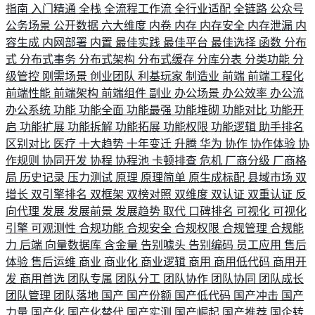
指南
入门精通
全栈
全流程工作流
全行业适配
全链路
公众号
公务场景
公开数据
六大维度
内卷
内存
内存安全
内存泄漏
内
容生成
内网部署
内置
最佳实践
最佳平台
最佳选择
函数
分布
式
分布式事务
分布式架构
分布式缓存
分库分表
分类功能
分
级管控
刚需场景
创业团队
利基玩家
制造业
前端
前端工程化
前端性能
前端架构
前端组件
副业
办公场景
办公效率
办公流
办公系统
功能
功能全面
功能最强
功能堆砌
功能对比
功能开
启
功能扩展
功能拆解
功能拓展
功能权限
功能逻辑
助手排名
区别对比
医疗
十大趋势
十年变迁
升腾
华为
协作
协作体验
协
作规则
协同开发
协程
协程池
卡顿排查
危机
厂商分级
厂商格
局
历史记录
压力测试
原理
原理简单
原生成标配
县域市场
双
增长
双引擎排名
双框架
双榜对照
双维度
双认证
双重认证
反
向代理
发展
发展前景
发展趋势
取代
口碑排名
可视化
可视化
引擎
可观测性
合规功能
合规安全
合规权限
合规管理
合规能
力
后端
向量数据库
含金量
告别噱头
告别编码
员工应用
售后
体验
售后运维
商业
商业化
商业逻辑
商用
商用低代码
商用开
发
商用首选
团队专属
团队分工
团队协作
团队协同
团队成长
团队管理
团队落地
国产
国产份额
国产低代码
国产冲击
国产
力量
国产化
国产化替代
国产实测
国产崛起
国产推荐
国企转