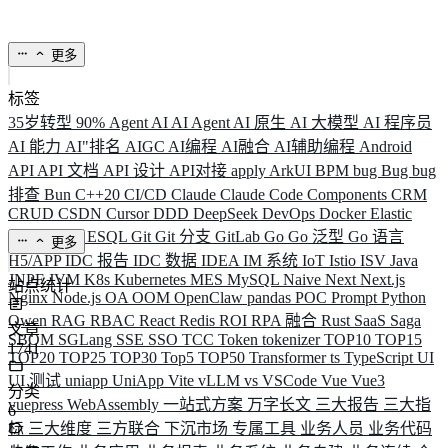
更多
标签
35岁转型
90%
Agent
AI
AI Agent
AI 原生
AI 大模型
AI 程序员
AI 能力
AI"排名
AIGC
AI编程
AI融合
AI辅助编程
Android
API
API 文档
API 设计
API对接
apply
ArkUI
BPM
bug
Bug
bug
排查
Bun
C++20
CI/CD
Claude
Claude Code
Components
CRM
CRUD
CSDN
Cursor
DDD
DeepSeek
DevOps
Docker
Elastic
ELK
Elysia
ESQL
Git
Git 分支
GitLab
Go
Go 泛型
Go 语言
更多
H5/APP
IDC 报告
IDC 数据
IDEA
IM 系统
IoT
Istio
ISV
Java
JNPF
JVM
K8s
Kubernetes
MES
MySQL
Naive
Next
Next.js
站点统计
Nginx
Node.js
OA
OOM
OpenClaw
pandas
POC
Prompt
Python
Qwen
RAG
RBAC
React
Redis
ROI
RPA 融合
Rust
SaaS
Saga
文章
SBOM
SGLang
SSE
SSO
TCC
Token
tokenizer
TOP10
TOP15
1741
TOP20
TOP25
TOP30
Top5
TOP50
Transformer
ts
TypeScript
UI
UI 测试
uniapp
UniApp
Vite
vLLM
vs
VSCode
Vue
Vue3
分类
vuepress
WebAssembly
一站式方案
万字长文
三大报告
三大指
6
标
三大维度
三方联合
下沉市场
专属工具
业务人员
业务代码