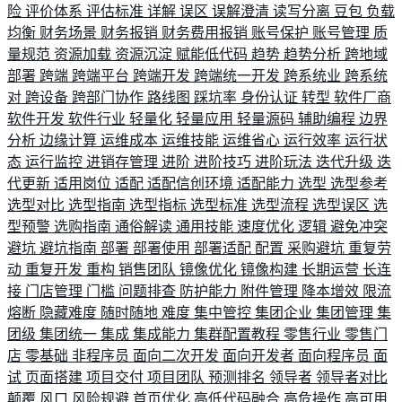
险
评价体系
评估标准
详解
误区
误解澄清
读写分离
豆包
负载
均衡
财务场景
财务报销
财务费用报销
账号保护
账号管理
质
量规范
资源加载
资源沉淀
赋能低代码
趋势
趋势分析
跨地域
部署
跨端
跨端平台
跨端开发
跨端统一开发
跨系统业
跨系统
对
跨设备
跨部门协作
路线图
踩坑率
身份认证
转型
软件厂商
软件开发
软件行业
轻量化
轻量应用
轻量源码
辅助编程
边界
分析
边缘计算
运维成本
运维技能
运维省心
运行效率
运行状
态
运行监控
进销存管理
进阶
进阶技巧
进阶玩法
迭代升级
迭
代更新
适用岗位
适配
适配信创环境
适配能力
选型
选型参考
选型对比
选型指南
选型指标
选型标准
选型流程
选型误区
选
型预警
选购指南
通俗解读
通用技能
速度优化
逻辑
避免冲突
避坑
避坑指南
部署
部署使用
部署适配
配置
采购避坑
重复劳
动
重复开发
重构
销售团队
镜像优化
镜像构建
长期运营
长连
接
门店管理
门槛
问题排查
防护能力
附件管理
降本增效
限流
熔断
隐藏难度
随时随地
难度
集中管控
集团企业
集团管理
集
团级
集团统一
集成
集成能力
集群配置教程
零售行业
零售门
店
零基础
非程序员
面向二次开发
面向开发者
面向程序员
面
试
页面搭建
项目交付
项目团队
预测排名
领导者
领导者对比
颠覆
风口
风险规避
首页优化
高低代码融合
高危操作
高可用