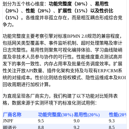
划分为五个核心维度：
功能完整度（30%）
、
易用性
（20%）
、
性能（20%）
、
扩展性（15%）
以及
性价比
（15%）
。各维度并非孤立存在，而是相互耦合形成综合竞
争力。
功能完整度主要考察引擎对标准BPMN 2.0规范的兼容程度，
包括网关类型覆盖率、事件监听机制、超时处理策略及审计
日志完整性。易用性则聚焦可视化编排体验、学习曲线陡峭
度及非技术人员参与协作的可行性。性能维度重点测试高并
发下的事务一致性、内存占用率及批量任务调度效率。扩展
性关注开放API数量、插件化架构支持及与现有ERP/CRM系
统的对接成本。性价比则结合授权模式、隐性运维成本及ROI
回收周期进行加权计算。
为直观呈现各厂商实力，我们构建了以下功能对比矩阵表
格，数据来源于实测环境下的标准化测试用例：
厂商名称
功能完整度(30%)
易用性(20%)
性能(20%
JNPF
9.5
9.0
9.3
8.8
9.2
8.5
明道云