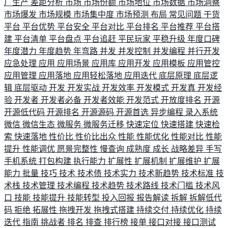
厂生产
差距分析
市场
市场份额
市场地位
市场数据
市场洞察
市场爆发
市场规模
市场集中度
市场预测
布局
常见问题
干货
平台
平台优势
平台安全
平台对比
平台排名
平台推荐
平台搭
建
平台清单
平台盘点
平台追赶
平民玩家
平稳升级
年度口碑
年度潜力
年度趋势
年弯路
并发
并发控制
并发编程
并行开发
应急处理
应用
应用场景
应用库
应用开发
应用模板
应用管控
应用管理
应用落地
应用轻松落地
应用迭代
底层原理
底层逻
辑
底层驱动
开发
开发实战
开发效率
开发模式
开发真
开发经
验
开发者
开发者必备
开发者效能
开发范式
开放度排名
开源
开源低代码
开源排名
开源源码
开源首选
异步编程
录入系统
微信
微信生态
微服务
微服务迁移
快速定位
快速搭建
快速检
索
快速落地
性价比
性价比出众
性能
性能优化
性能对比
性能
提升
性能调优
愿景完整性
慢查询
成熟度
成长
战略差异
手写
手机系统
打包构建
执行能力
扩展性
扩展机制
扩展维护
扩展
能力
批量
技巧
技术
技术债
技术实力
技术新趋势
技术标准
技
术栈
技术管理
技术编程
技术趋势
技术路线
技术门槛
技术风
口
技能
技能提升
技能转型
投入回报
报告解读
拆解
拆解低代
码
拒绝
拓展性
拖拽开发
拖拽式搭建
持续交付
持续优化
持续
迭代
指南
挑战者
排名
排查
排行榜
接单
接口对接
接口测试