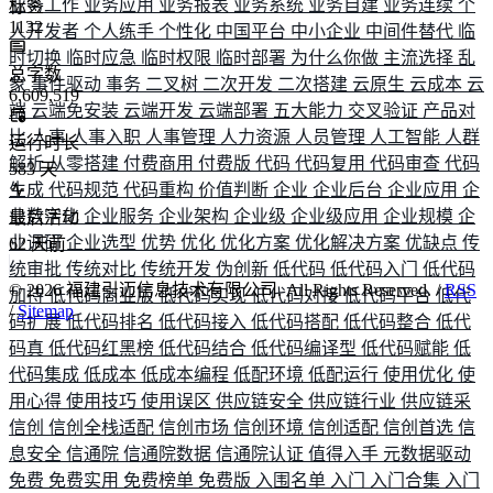
业务工作
业务应用
业务报表
业务系统
业务自建
业务连续
个
标签
1132
人开发者
个人练手
个性化
中国平台
中小企业
中间件替代
临
时切换
临时应急
临时权限
临时部署
为什么你做
主流选择
乱
总字数
象
事件驱动
事务
二叉树
二次开发
二次搭建
云原生
云成本
云
6,609,519
端
云端免安装
云端开发
云端部署
五大能力
交叉验证
产品对
比
人事
人事入职
人事管理
人力资源
人员管理
人工智能
人群
运行时长
解析
从零搭建
付费商用
付费版
代码
代码复用
代码审查
代码
583
天
生成
代码规范
代码重构
价值判断
企业
企业后台
企业应用
企
业数字化
企业服务
企业架构
企业级
企业级应用
企业规模
企
最后活动
业调研
企业选型
优势
优化
优化方案
优化解决方案
优缺点
传
62
天前
统审批
传统对比
传统开发
伪创新
低代码
低代码入门
低代码
©
2026
福建引迈信息技术有限公司. All Rights Reserved. /
RSS
加持
低代码商业版
低代码实现
低代码对接
低代码平台
低代
/
Sitemap
码扩展
低代码排名
低代码接入
低代码搭配
低代码整合
低代
码真
低代码红黑榜
低代码结合
低代码编译型
低代码赋能
低
代码集成
低成本
低成本编程
低配环境
低配运行
使用优化
使
用心得
使用技巧
使用误区
供应链安全
供应链行业
供应链采
信创
信创全栈适配
信创市场
信创环境
信创适配
信创首选
信
息安全
信通院
信通院数据
信通院认证
值得入手
元数据驱动
免费
免费实用
免费榜单
免费版
入围名单
入门
入门合集
入门