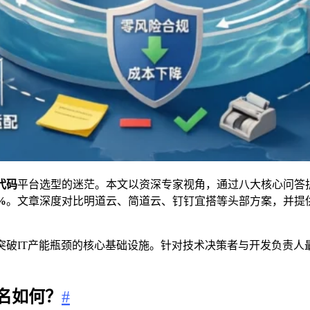
代码
平台选型的迷茫。本文以资深专家视角，通过八大核心问答
%
。文章深度对比明道云、简道云、钉钉宜搭等头部方案，并提
突破IT产能瓶颈的核心基础设施。针对技术决策者与开发负责人
排名如何？
#