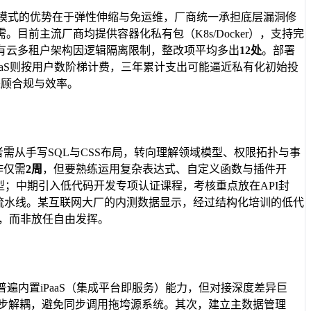
S模式的优势在于弹性伸缩与免运维，厂商统一承担底层漏洞修
前主流厂商均提供容器化私有包（K8s/Docker），支持完
有云多租户架构因逻辑隔离限制，整改项平均多出
12处
。部署
aaS则按用户数阶梯计费，三年累计支出可能逼近私有化初始投
兼顾合规与效率。
者需从手写SQL与CSS布局，转向理解领域模型、权限拓扑与事
作仅需
2周
，但要熟练运用复杂表达式、自定义函数与插件开
；中期引入低代码开发专项认证课程，考核重点放在API封
布流水线。某互联网大厂的内测数据显示，经过结构化培训的低代
，而非放任自由发挥。
遍内置iPaaS（集成平台即服务）能力，但对接深度差异巨
）实现异步解耦，避免同步调用拖垮源系统。其次，建立主数据管理