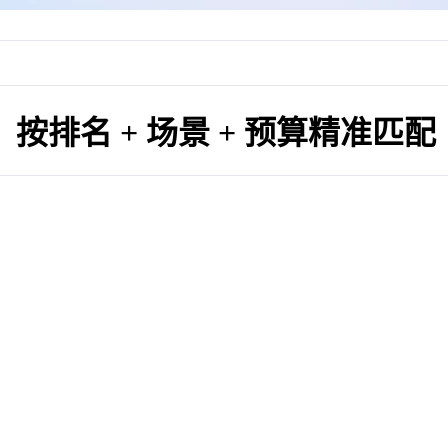
按排名 + 场景 + 预算精准匹配