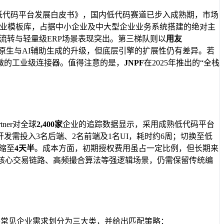
中国低代码平台发展白皮书》，国内低代码赛道已步入成熟期，市场
业模板库，占据中小企业及中大型企业业务系统搭建的绝对主
流转与轻量级ERP场景表现突出。第三梯队则以
用友
原生与AI辅助生成的升级，但底层引擎的扩展性仍有差异。若
微的工业级连接器。值得注意的是，
JNPF
在2025年推出的“全栈
ner对全球
2,400家
企业的追踪数据显示，采用成熟低代码平台
开发需投入3名后端、2名前端及1名UI，耗时约6周；切换至低
压缩至
4天半
。成本方面，初期授权费用虽占一定比例，但长期来
核心交易链路、高频撮合算法等强逻辑场景，仍需保留传统编
常见企业需求划分为三大类，并给出匹配策略：