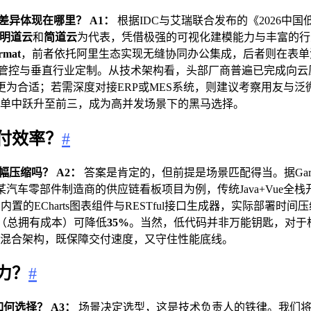
差异体现在哪里？
A1：
根据IDC与艾瑞联合发布的《2026
明道云
和
简道云
为代表，凭借极强的可视化建模能力与丰富的行
rmat
，前者依托阿里生态实现无缝协同办公集成，后者则在表单
管控与垂直行业定制。从技术架构看，头部厂商普遍已完成向云
为合适；若需深度对接ERP或MES系统，则建议考察用友与泛
榜单中跃升至前三，成为高并发场景下的黑马选择。
付效率？
#
幅压缩吗？
A2：
答案是肯定的，但前提是场景匹配得当。据Gart
某汽车零部件制造商的供应链看板项目为例，传统Java+Vue全栈
ECharts图表组件与RESTful接口生成器，实际部署时间
（总拥有成本）可降低
35%
。当然，低代码并非万能钥匙，对于
的混合架构，既保障交付速度，又守住性能底线。
力？
#
如何选择？
A3：
场景决定选型，这是技术负责人的铁律。我们将