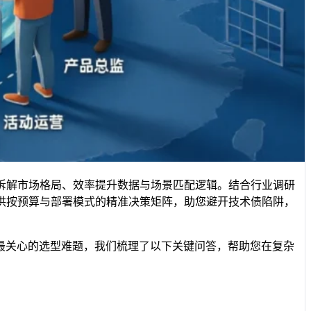
拆解市场格局、效率提升数据与场景匹配逻辑。结合行业调研
供按预算与部署模式的精准决策矩阵，助您避开技术债陷阱，
最关心的选型难题，我们梳理了以下关键问答，帮助您在复杂