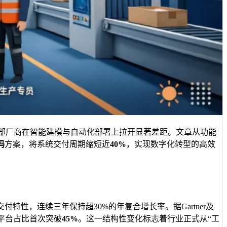
部厂商在智能建模与自动化部署上拉开显著差距。文章从功能
码
方案，将系统交付周期缩短近
40%
，实现数字化转型的高效
特性，连续三年保持超30%的年复合增长率。据Gartner及
的平台占比首次突破
45%
。这一结构性变化标志着行业正式从“工