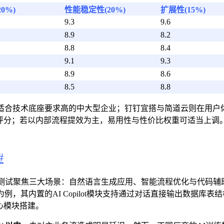
0%)
性能稳定性(20%)
扩展性(15%)
9.3
9.6
8.9
8.2
8.8
8.4
9.1
9.3
8.9
8.6
8.5
8.8
适合技术底座要求高的中大型企业；钉钉宜搭与简道云则在用户
评分；若以内部流程提效为主，易用性与性价比权重可适当上调
#
测试聚焦三大场景：自然语言生成应用、智能流程优化与代码辅
为例，其内置的AI Copilot模块支持通过对话直接输出数据
心模块搭建。