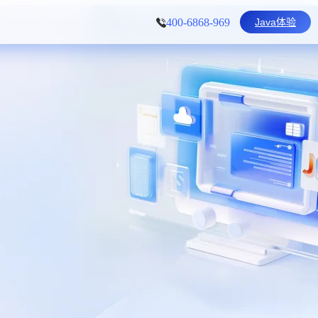
Java体验
400-6868-969