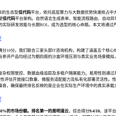
表的生态型
低代码
平台，依托底层算力与大数据优势快速抢占中
塑
低代码
平台架构。自然语言生成表单、智能流程路由、自动异
的实际研发效能与长期ROI，成为选型的核心命题。本文将通
#
分10分。我们联合三家头部IT咨询机构，构建了涵盖五个核心
有参评产品均经过为期四周的沙盒环境压测与真实业务场景模拟，
复杂权限管控、数据血缘追踪及多租户隔离能力。易用性则通过
扩展性评估开放接口数量、微服务适配能力及私有化部署灵活性。
噪音，确保最终排名反映的是企业在实际生产环境中的真实承载
#
58%
的市场份额。排名第一的是
明道云
，综合得分
9.4/10
。该平