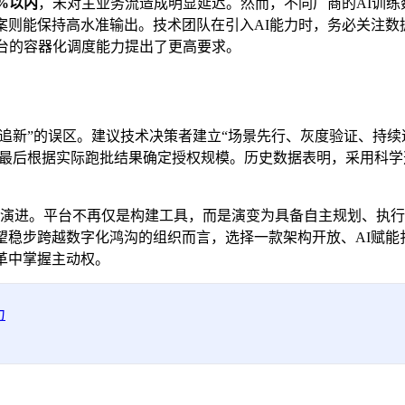
2%以内
，未对主业务流造成明显延迟。然而，不同厂商的AI训
则能保持高水准输出。技术团队在引入AI能力时，务必关注数据
台的容器化调度能力提出了更高要求。
目追新”的误区。建议技术决策者建立“场景先行、灰度验证、持
试，最后根据实际跑批结果确定授权规模。历史数据表明，采用科
融合”方向演进。平台不再仅是构建工具，而是演变为具备自主规划
望稳步跨越数字化鸿沟的组织而言，选择一款架构开放、AI赋能
革中掌握主动权。
力