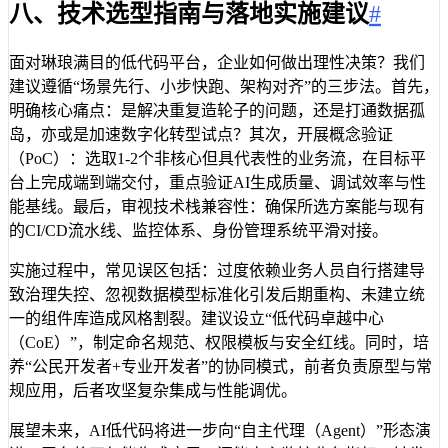
八、技术选型指南与落地实施建议
#
面对琳琅满目的低代码平台，企业如何做出理性决策？我们
建议遵循“场景先行、小步快跑、架构对齐”的三步法。首先，
明确核心痛点：是解决重复造轮子的问题，还是打通数据孤
岛，亦或是加速数字化转型试点？其次，开展概念验证
（PoC）：选取1-2个非核心但具代表性的业务流，在目标平
台上完成端到端交付，重点验证AI生成质量、调试效率与性
能基线。最后，审视技术栈兼容性：确保所选方案能与现有
的CI/CD流水线、监控体系、身份管理系统平滑对接。
实施过程中，常见误区包括：过度依赖业务人员自行搭建导
致治理失控、忽视数据模型标准化引发后期重构、未建立统
一的组件库造成风格割裂。建议设立“低代码卓越中心
（CoE）”，制定命名规范、权限模板与安全红线。同时，培
养“公民开发者+专业开发者”的协同模式，前者负责原型与常
规应用，后者攻坚复杂集成与性能调优。
展望未来，AI低代码将进一步向“自主代理（Agent）”形态演