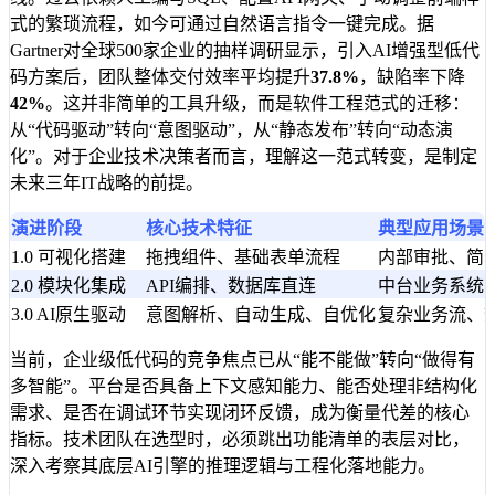
式的繁琐流程，如今可通过自然语言指令一键完成。据
Gartner对全球500家企业的抽样调研显示，引入AI增强型低代
码方案后，团队整体交付效率平均提升
37.8%
，缺陷率下降
42%
。这并非简单的工具升级，而是软件工程范式的迁移：
从“代码驱动”转向“意图驱动”，从“静态发布”转向“动态演
化”。对于企业技术决策者而言，理解这一范式转变，是制定
未来三年IT战略的前提。
演进阶段
核心技术特征
典型应用场景
1.0 可视化搭建
拖拽组件、基础表单流程
内部审批、简单
2.0 模块化集成
API编排、数据库直连
中台业务系统、
3.0 AI原生驱动
意图解析、自动生成、自优化
复杂业务流、
当前，企业级低代码的竞争焦点已从“能不能做”转向“做得有
多智能”。平台是否具备上下文感知能力、能否处理非结构化
需求、是否在调试环节实现闭环反馈，成为衡量代差的核心
指标。技术团队在选型时，必须跳出功能清单的表层对比，
深入考察其底层AI引擎的推理逻辑与工程化落地能力。