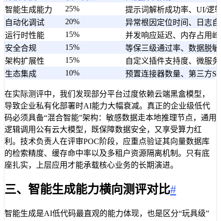
25%
智能生成能力
提示词解析成功率、UI/逻
20%
自动化调试
异常根因定位时间、日志自
15%
运行时性能
并发响应延迟、内存占用峰
15%
安全合规
等保三级通过率、数据脱敏
15%
架构扩展性
自定义插件支持度、微服务
10%
生态集成
预置连接器数量、第三方Sa
在实际测评中，我们发现部分平台过度依赖云端黑盒模型，
导致企业私有化部署时AI能力大幅衰减。真正的企业级低代
码必须具备“混合智能”架构：敏感数据走本地推理节点，通用
逻辑调用公有云大模型，既保障数据安全，又享受算力红
利。技术负责人在评审POC阶段，应重点验证其向量数据库
的检索精度、缓存命中率以及多租户资源隔离机制。只有底
座扎实，上层应用才能承载核心业务的长期演进。
三、智能生成能力横向测评对比
#
智能生成是AI低代码最直观的能力体现，也是区分“玩具级”