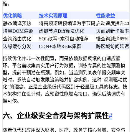
缩。
优化策略
技术实现原理
性能收益
静态编译预热
将高频逻辑预编译为字节码
启动速度提升40
增量DOM渲染
虚拟节点Diff算法优化
页面刷新卡顿率<
查询路由优化
SQL改写+索引自动推荐
慢查询减少65%
边缘缓存分发
CDN+本地Redis集群
跨区域访问延迟<5
持续优化并非一次性配置，而是依赖数据反馈的自适应循
环。平台需收集真实用户行为数据，训练专属的性能预测模
型，提前干预潜在瓶颈。例如，当监测到某表单提交频率突
增时，系统自动触发限流策略并扩容实例。这种“观测驱动优
化”的理念，正是企业级低代码区别于轻量级工具的标志。技
术架构师在设计时，应预留性能埋点接口，确保后续调优有
据可依。
六、企业级安全合规与架构扩展性
#
随着低代码应用深入财务、医疗、政务等核心领域，安全与