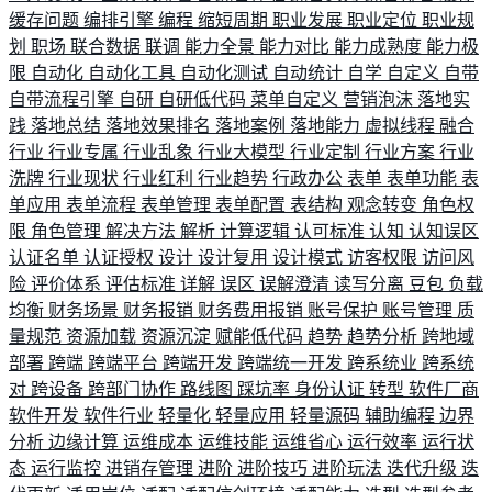
缓存问题
编排引擎
编程
缩短周期
职业发展
职业定位
职业规
划
职场
联合数据
联调
能力全景
能力对比
能力成熟度
能力极
限
自动化
自动化工具
自动化测试
自动统计
自学
自定义
自带
自带流程引擎
自研
自研低代码
菜单自定义
营销泡沫
落地实
践
落地总结
落地效果排名
落地案例
落地能力
虚拟线程
融合
行业
行业专属
行业乱象
行业大模型
行业定制
行业方案
行业
洗牌
行业现状
行业红利
行业趋势
行政办公
表单
表单功能
表
单应用
表单流程
表单管理
表单配置
表结构
观念转变
角色权
限
角色管理
解决方法
解析
计算逻辑
认可标准
认知
认知误区
认证名单
认证授权
设计
设计复用
设计模式
访客权限
访问风
险
评价体系
评估标准
详解
误区
误解澄清
读写分离
豆包
负载
均衡
财务场景
财务报销
财务费用报销
账号保护
账号管理
质
量规范
资源加载
资源沉淀
赋能低代码
趋势
趋势分析
跨地域
部署
跨端
跨端平台
跨端开发
跨端统一开发
跨系统业
跨系统
对
跨设备
跨部门协作
路线图
踩坑率
身份认证
转型
软件厂商
软件开发
软件行业
轻量化
轻量应用
轻量源码
辅助编程
边界
分析
边缘计算
运维成本
运维技能
运维省心
运行效率
运行状
态
运行监控
进销存管理
进阶
进阶技巧
进阶玩法
迭代升级
迭