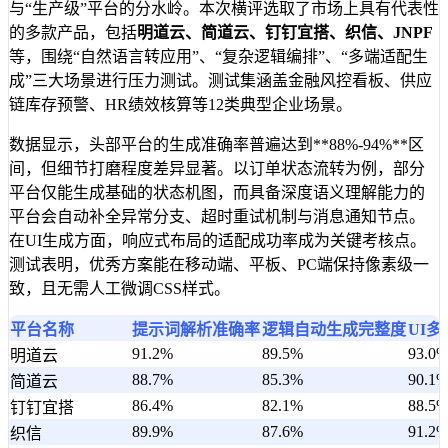
与“生产级”平台的分水岭。本次横评选取了市场上具有代表性
的多款产品，包括
明道云、简道云、钉钉宜搭、织信、JNPF
等，围绕“自然语言转应用”、“复杂逻辑编排”、“多端适配生
成”三大场景进行压力测试。测试集涵盖金融风控看板、供应
链库存预警、HR绩效核算等12类典型企业场景。
数据显示，头部平台的生成准确率普遍达到**88%-94%**区
间，但细节打磨程度差异显著。以订单状态流转为例，部分
平台仅能生成基础的状态机图，而具备深度语义理解能力的
平台会自动补全异常分支、超时重试机制与消息通知节点。
在UI生成方面，响应式布局的适配成功率成为关键考核点。
测试表明，优秀方案能在移动端、平板、PC端保持像素级一
致，且无需人工微调CSS样式。
平台名称
提示词解析准确率
逻辑自动生成完整度
UI
91.2%
89.5%
93.0
明道云
88.7%
85.3%
90.1
简道云
86.4%
82.1%
88.5
钉钉宜搭
89.9%
87.6%
91.2
织信