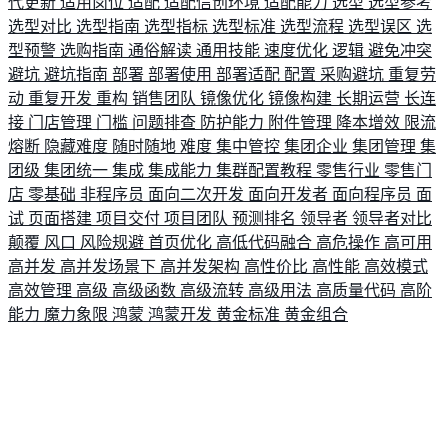
代更新
适用岗位
适配
适配信创环境
适配能力
选型
选型参考
选型对比
选型指南
选型指标
选型标准
选型流程
选型误区
选
型预警
选购指南
通俗解读
通用技能
速度优化
逻辑
避免冲突
避坑
避坑指南
部署
部署使用
部署适配
配置
采购避坑
重复劳
动
重复开发
重构
销售团队
镜像优化
镜像构建
长期运营
长连
接
门店管理
门槛
问题排查
防护能力
附件管理
降本增效
限流
熔断
隐藏难度
随时随地
难度
集中管控
集团企业
集团管理
集
团级
集团统一
集成
集成能力
集群配置教程
零售行业
零售门
店
零基础
非程序员
面向二次开发
面向开发者
面向程序员
面
试
页面搭建
项目交付
项目团队
预测排名
领导者
领导者对比
颠覆
风口
风险规避
首页优化
高低代码融合
高危操作
高可用
高并发
高并发场景下
高并发架构
高性价比
高性能
高效模式
高效管理
高级
高级函数
高级流转
高级用法
高质量代码
高阶
能力
魔力象限
鸿蒙
鸿蒙开发
黄金标准
黄金组合