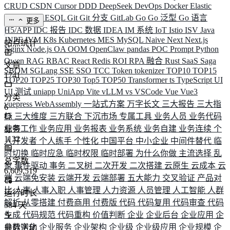
CRUD
CSDN
Cursor
DDD
DeepSeek
DevOps
Docker
Elastic
ELK
Elysia
ESQL
Git
Git 分支
GitLab
Go
Go 泛型
Go 语言
更多
H5/APP
IDC 报告
IDC 数据
IDEA
IM 系统
IoT
Istio
ISV
Java
JNPF
JVM
K8s
Kubernetes
MES
MySQL
Naive
Next
Next.js
站点统计
Nginx
Node.js
OA
OOM
OpenClaw
pandas
POC
Prompt
Python
Qwen
RAG
RBAC
React
Redis
ROI
RPA 融合
Rust
SaaS
Saga
文章
SBOM
SGLang
SSE
SSO
TCC
Token
tokenizer
TOP10
TOP15
1741
TOP20
TOP25
TOP30
Top5
TOP50
Transformer
ts
TypeScript
UI
UI 测试
uniapp
UniApp
Vite
vLLM
vs
VSCode
Vue
Vue3
分类
vuepress
WebAssembly
一站式方案
万字长文
三大报告
三大指
6
标
三大维度
三方联合
下沉市场
专属工具
业务人员
业务代码
业务工作
业务应用
业务报表
业务系统
业务自建
业务连续
个
标签
1132
人开发者
个人练手
个性化
中国平台
中小企业
中间件替代
临
时切换
临时应急
临时权限
临时部署
为什么你做
主流选择
乱
总字数
象
事件驱动
事务
二叉树
二次开发
二次搭建
云原生
云成本
云
6,609,519
端
云端免安装
云端开发
云端部署
五大能力
交叉验证
产品对
比
人事
人事入职
人事管理
人力资源
人员管理
人工智能
人群
运行时长
解析
从零搭建
付费商用
付费版
代码
代码复用
代码审查
代码
584
天
生成
代码规范
代码重构
价值判断
企业
企业后台
企业应用
企
业数字化
企业服务
企业架构
企业级
企业级应用
企业规模
企
最后活动