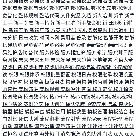
锁
数据报表
数据权限
数据查看
数据模型
数据治理
数据清理
数据看板
数据自动化
数据防护
数据隐私
数据集成
数据验证
数智化
整体规划
整洁代码
文件资源
文档
新人培训
新手
新手
上手
新手专属
新手指南
新手避坑
新手都会犯
新旧迁移
新特
性
新锐产品
新锐厂商
方案
无代码
无服务器架构
日常运维
日
志分析
日志收集
时间序列
易用度
普及
智能化
智能开发
智能
搭建功能
智能编排
智能路由
智能运维
更新管理
更新速度
更
易维护迭代
替代
服务体验
服务器维护
服务拆分
服务测评
服
务网格
未来
未来五年
未来发展
未来趋势
本地部署
术语大全
权威排名
权威推荐
权威机构发布
权威榜单
权威背书
权威解
读
权限
权限体系
权限批量配置
权限日志
权限继承
权限设置
权限配置
权限隔离
极简用法
构建
架构
架构原则
架构师
架构
师复盘
架构演进
架构规划
架构设计
查询
标准定义
标准解读
校园教务
校园数字化
核心价值
核心功能
核心指标
核心架构
核心结论
案例分享
梯队划分
梯队洗牌
检索应用
榜单
模块化
模型
模板
模板丰富
模板复用
模板数量
模板管理
模板结合
横
向对比
死信队列
流程审批
流程引擎
流程演示
流程管理
流程
自动
流转体系
流量治理
流量演进
测评
测评对比
测评结果
测
试排名
测试环境
海外热门
消息推送
消息队列
淘汰
深入
深入