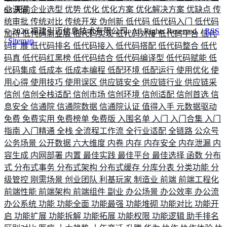
业调研
企业选型
优势
优化
优化方案
优化解决方案
优缺点
传
63
天前
统审批
传统对比
传统开发
伪创新
低代码
低代码入门
低代码
©
2026
福建引迈信息技术有限公司. All Rights Reserved. /
RSS
加持
低代码商业版
低代码实现
低代码对接
低代码平台
低代
/
Sitemap
码扩展
低代码排名
低代码接入
低代码搭配
低代码整合
低代
码真
低代码红黑榜
低代码结合
低代码编译型
低代码赋能
低
代码集成
低成本
低成本编程
低配环境
低配运行
使用优化
使
用心得
使用技巧
使用误区
供应链安全
供应链行业
供应链采
信创
信创全栈适配
信创市场
信创环境
信创适配
信创首选
信
息安全
信通院
信通院数据
信通院认证
值得入手
元数据驱动
免费
免费实用
免费榜单
免费版
入围名单
入门
入门合集
入门
指南
入门精通
全栈
全流程工作流
全行业适配
全链路
公众号
公务场景
公开数据
六大维度
内卷
内存
内存安全
内存泄漏
内
容生成
内网部署
内置
最佳实践
最佳平台
最佳选择
函数
分布
式
分布式事务
分布式架构
分布式缓存
分库分表
分类功能
分
级管控
刚需场景
创业团队
利基玩家
制造业
前端
前端工程化
前端性能
前端架构
前端组件
副业
办公场景
办公效率
办公流
办公系统
功能
功能全面
功能最强
功能堆砌
功能对比
功能开
启
功能扩展
功能拆解
功能拓展
功能权限
功能逻辑
助手排名