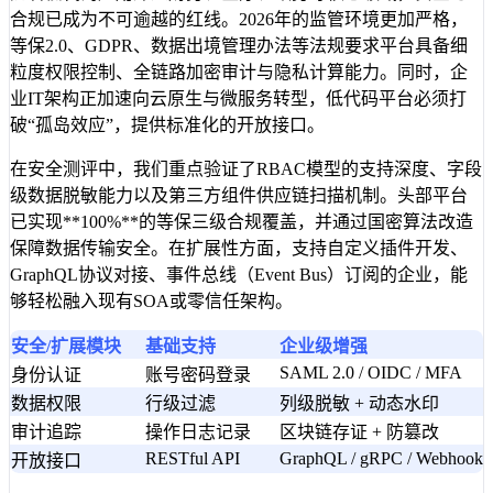
合规已成为不可逾越的红线。2026年的监管环境更加严格，
等保2.0、GDPR、数据出境管理办法等法规要求平台具备细
粒度权限控制、全链路加密审计与隐私计算能力。同时，企
业IT架构正加速向云原生与微服务转型，低代码平台必须打
破“孤岛效应”，提供标准化的开放接口。
在安全测评中，我们重点验证了RBAC模型的支持深度、字段
级数据脱敏能力以及第三方组件供应链扫描机制。头部平台
已实现**100%**的等保三级合规覆盖，并通过国密算法改造
保障数据传输安全。在扩展性方面，支持自定义插件开发、
GraphQL协议对接、事件总线（Event Bus）订阅的企业，能
够轻松融入现有SOA或零信任架构。
安全/扩展模块
基础支持
企业级增强
SAML 2.0 / OIDC / MFA
身份认证
账号密码登录
数据权限
行级过滤
列级脱敏 + 动态水印
审计追踪
操作日志记录
区块链存证 + 防篡改
RESTful API
GraphQL / gRPC / Webhook
开放接口