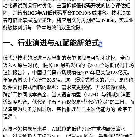
动化调试到运行时优化，全面拆解
低代码开发
的核心评估矩
阵，并给出
2026年AI低代码平台TOP10
权威排名。技术决策
者可借此掌握选型逻辑，将应用交付周期缩短
37.8%
，实现业
务敏捷创新与IT降本增效的双重突破。
一、行业演进与AI赋能新范式
#
低代码技术的演进已从早期的表单拖拽与可视化建模，全面
迈入AI原生时代。根据IDC最新发布的《2025全球低代码市场
追踪报告》，中国低代码市场规模在2025年已突破
128亿元
，
年复合增长率保持在
28.5%
。这一爆发式增长的背后，是传统
软件交付模式面临的瓶颈：需求变更频繁、开发资源短缺、
跨部门协同成本高企。当大语言模型（LLM）与领域知识图
谱深度融合，低代码平台不再仅仅是“替代程序员”的工具，而
是演变为具备意图理解、架构推理与自主迭代能力的“数字工
程师”。
从技术架构视角来看，AI赋能的低代码正在重构研发流水
线。过去依赖人工编写SQL、配置API网关、手动调整前端样