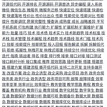
开源低代码
开源排名
开源源码
开源首选
异步编程
录入系统
微信
微信生态
微服务
微服务迁移
快速定位
快速搭建
快速检
索
快速落地
性价比
性价比出众
性能
性能优化
性能对比
性能
提升
性能调优
愿景完整性
慢查询
成熟度
成长
战略差异
手写
手机系统
打包构建
执行能力
扩展性
扩展机制
扩展维护
扩展
能力
批量
技巧
技术
技术债
技术实力
技术新趋势
技术标准
技
术栈
技术管理
技术编程
技术趋势
技术路线
技术门槛
技术风
口
技能
技能提升
技能转型
投入回报
报告解读
拆解
拆解低代
码
拒绝
拓展性
拖拽开发
拖拽式搭建
持续交付
持续优化
持续
迭代
指南
挑战者
排名
排查
排行榜
接单
接口对接
接口测试
接口耗时分析
接口集成
推荐
提效思路
插件更新
搭建
搭建思
路
搭建方案
搭建流程
撕开低代码
支持二次开发
支持多端开
发
改造方案
政企
政企选型
政企采购
政企项目
政务
政务合规
政务类
政务行业
政务选型
政务项目可用
故障
故障排查
效率
效率变革
效率对比
效率提升
教务管理
教学思路
教程
教育全
覆盖
教育机构
教育行业
教育领域
数字化转型
数字孪生
数据
互通
数据保护
数据分析
数据可视
数据备份
数据大屏
数据孤
岛
数据安全
数据对接
数据库
数据库优化
数据库设计
数据库