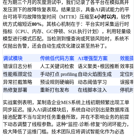
在为期三个月的灰度测试中，我们记录了各平台在模拟高并
发压测下的故障恢复表现。结果显示，具备AI调试能力的平
台可将平均故障恢复时间（MTTR）压缩至
4小时以内
，较传
统方式缩短近
80%
。其核心机制在于：平台实时采集运行时
指标（CPU、内存、GC停顿、SQL执行计划），利用轻量级
模型进行模式匹配。当检测到慢查询或死锁风险时，系统不
仅抛出告警，还会自动生成优化建议甚至热补丁。
调试模块
传统低代码方案
AI增强型方案
效能提
错误日志分析
人工关键词检索
语义聚类+根因推断
效率提
性能瓶颈定位
手动打点 profiling
自动火焰图生成
定位时
异常拦截策略
预设规则硬编码
动态阈值学习
误报率
热修复部署
重新打包发布
在线脚本注入
停机时
实战案例表明，某制造企业MES系统上线初期频繁出现工单
同步延迟。接入AI调试模块后，系统自动识别出是数据库连
接池配置不当与定时任务重叠所致，并在不影响业务的前提
下动态调整了线程参数。这种“监控-诊断-修复”的闭环能力，
极大降低了运维门槛。技术团队应将调试智能化作为必选