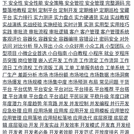
下
安全性
安全性能
安全策略
安全管控
安全管理
完整源码
完
整落地教程
定制
定制平台
定制开发
定期维护
定期巡检
宝藏
平台
实力排行
实力测评
实力盘点
实力硬通货
实战
实战教程
实战演练
实战经验
实施经验
实时计算
实测
实用型
实用技巧
实践
审批流
审批流程
审批逻辑
客户
客户管理
客户管理系统
客观评价
容器化
容器安全
容器编排
容错设计
密码安全
对外
访问
对比分析
导入导出
小众
小众好用
小众工具
小型团队
小
型项目
小微企业首选
小白指南
小白教程
小程序
就业
岁程序
员突围
岗位管理
嵌入式开发
工作流
工作流定
工作流异
工作
流日
工作流权
工作流版
工具
工单
工单服务结合
工单系统
工
厂生产
差距分析
市场
市场份额
市场地位
市场数据
市场洞察
市场爆发
市场规模
市场集中度
市场预测
布局
常见问题
干货
平台
平台优势
平台安全
平台对比
平台排名
平台推荐
平台搭
建
平台清单
平台盘点
平台追赶
平民玩家
平稳升级
年度口碑
年度潜力
年度趋势
年弯路
并发
并发控制
并发编程
并行开发
应急处理
应用
应用场景
应用库
应用开发
应用模板
应用管控
应用管理
应用落地
应用轻松落地
应用迭代
底层原理
底层逻
辑
底层驱动
开发
开发实战
开发效率
开发模式
开发真
开发经
验
开发者
开发者必备
开发者效能
开发范式
开放度排名
开源