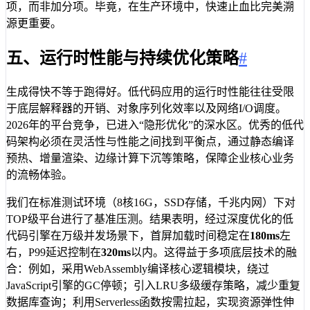
项，而非加分项。毕竟，在生产环境中，快速止血比完美溯
源更重要。
五、运行时性能与持续优化策略
#
生成得快不等于跑得好。低代码应用的运行时性能往往受限
于底层解释器的开销、对象序列化效率以及网络I/O调度。
2026年的平台竞争，已进入“隐形优化”的深水区。优秀的低代
码架构必须在灵活性与性能之间找到平衡点，通过静态编译
预热、增量渲染、边缘计算下沉等策略，保障企业核心业务
的流畅体验。
我们在标准测试环境（8核16G，SSD存储，千兆内网）下对
TOP级平台进行了基准压测。结果表明，经过深度优化的低
代码引擎在万级并发场景下，首屏加载时间稳定在
180ms
左
右，P99延迟控制在
320ms
以内。这得益于多项底层技术的融
合：例如，采用WebAssembly编译核心逻辑模块，绕过
JavaScript引擎的GC停顿；引入LRU多级缓存策略，减少重复
数据库查询；利用Serverless函数按需拉起，实现资源弹性伸