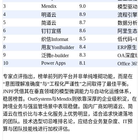
3
Mendix
9.0
模型驱动
4
8.9
明道云
流程引擎
5
8.7
简道云
数据分析
6
8.6
钉钉宜搭
阿里生态
7
8.5
织信Informat
低代码+B
8
8.4
用友YonBuilder
ERP原生
9
8.3
泛微e-builder
OA深度
10
Power Apps
8.1
Office 
专家点评指出，榜单前列的平台并非单纯堆砌功能，而是在
“意图理解准确度”与“工程化严谨性”之间取得了最佳平衡。
JNPF凭借其在垂直领域的模型微调能力与自动化运维体系，
稳居榜首。OutSystems与Mendix则依靠深厚的企业级积淀，在
跨境业务与强监管场景中表现稳健。国内厂商如明道云、简
道云在性价比与本土化服务上优势明显，适合追求快速落地
的团队。技术选型切忌唯排名论，应结合业务复杂度、IT预
算与团队技能栈进行加权评估。