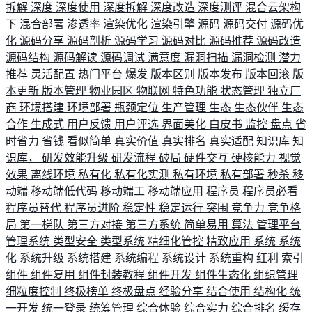
拆解
深度
深度使用
深度拆解
深度改造
深度测评
混合云架构
下
混合部署
渗透率
渲染优化
渲染引擎
源码
源码交付
源码优
化
源码分享
源码剖析
源码学习
源码对比
源码推荐
源码改造
源码结构
源码解读
源码调试
满意度
漏洞扫描
漏洞检测
潜力
推荐
灵活配置
热门平台
爆发
版本区别
版本发布
版本回滚
版
本更新
版本管理
物业园区
物联网
特色功能
状态管理
独立厂
商
环境搭建
环境部署
瓶颈定位
生产管理
生态
生态伙伴
生态
合作
生成式
用户反馈
用户评选
界面美化
白皮书
监控
盘点
省
时省力
省钱
看似简单
真实价值
真实排名
真实适配
知识库
知
识库，
研发效能升级
研发流程
破局
硬件交互
硬核能力
视觉
效果
离线环境
私有化
私有化实测
私有环境
私有部署
秒杀
移
动端
移动端低代码
移动端工
移动端应用
程序员
程序员必看
程序员替代
程序员进阶
稳定性
稳定运行
突围
竞争力
竞争格
局
第一梯队
第三方对接
第三方系统
简单易用
算法
管理平台
管理系统
类型安全
类型系统
精细化管控
精致应用
系统
系统
化
系统升级
系统搭建
系统编程
系统设计
系统重构
红利
索引
组件
组件复用
组件封装教程
组件开发
组件生态化
组织管理
细粒度控制
终极榜单
终极盘点
经验分享
结合使用
结构化
统
一开发
统一登录
统筹管理
综合体验
综合实力
综合排名
缓存