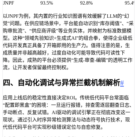
JNPF
93.5%
92.8%
95.4
以JNPF为例，其内置的行业知识图谱有效缓解了LLM的“幻
觉”问题。在供应链场景中，平台能自动识别“库存阈值”、“采
购审批流”、“供应商评级”等业务实体，并映射为标准数据模
型。这种“领域先验知识+生成式AI”的组合拳，使得企业级低
代码开发真正具备了开箱即用的生产力。值得注意的是，生
成质量并非越高越好，过度自动化可能导致代码可读性下
降。因此，成熟的平台必须提供“生成-审查-编辑”的透明工作
流，让开发者保留最终控制权。
四、自动化调试与异常拦截机制解析
#
应用上线后的稳定性直接决定ROI。传统低代码平台常面临
“配置即黑盒”的困境：一旦运行报错，排查需逐层翻查日志、
手动断点、反复试错。AI驱动的调试引擎正在彻底改变这一
现状。通过引入时序异常检测算法与动态符号执行技术，现
代低代码平台可实现秒级错误定位与自愈修复。