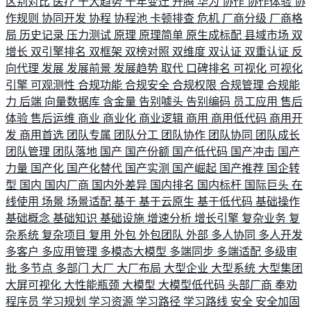
区别对比
医疗
十大趋势
十年变迁
升腾
华为
协作
协作体验
协
作规则
协同开发
协程
协程池
卡顿排查
危机
厂商分级
厂商格
局
历史记录
压力测试
原理
原理简单
原生成标配
县域市场
双
增长
双引擎排名
双框架
双榜对照
双维度
双认证
双重认证
反
向代理
发展
发展前景
发展趋势
取代
口碑排名
可视化
可视化
引擎
可观测性
合规功能
合规安全
合规权限
合规管理
合规能
力
后端
向量数据库
含金量
告别噱头
告别编码
员工应用
售后
体验
售后运维
商业
商业化
商业逻辑
商用
商用低代码
商用开
发
商用首选
团队专属
团队分工
团队协作
团队协同
团队成长
团队管理
团队落地
国产
国产份额
国产低代码
国产冲击
国产
力量
国产化
国产化替代
国产实测
国产崛起
国产推荐
国企转
型
国内
国内厂商
国内外差异
国内排名
国内标杆
国际巨头
在
线使用
场景
场景适配
基于
基于云原生
基于低代码
基础操作
基础概念
基础知识
基础设施
增速分析
增长引擎
复杂业务
复
杂系统
复杂项目
复用
外包
外包团队
外部
多人协同
多人开发
多客户
多应用管理
多模态大模型
多端同步
多端适配
多级审
批
多节点
多部门
大厂
大厂布局
大型企业
大型系统
大型集团
大屏可视化
大性能瓶颈
大模型
大模型低代码
头部厂商
奉劝
程序员
学习规划
学习资源
学习路径
学习路线
安全
安全加固