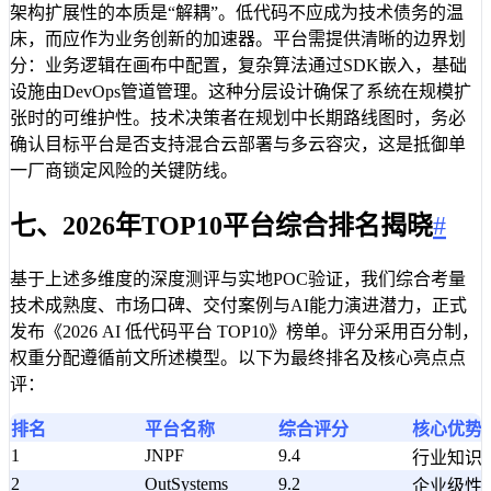
架构扩展性的本质是“解耦”。低代码不应成为技术债务的温
床，而应作为业务创新的加速器。平台需提供清晰的边界划
分：业务逻辑在画布中配置，复杂算法通过SDK嵌入，基础
设施由DevOps管道管理。这种分层设计确保了系统在规模扩
张时的可维护性。技术决策者在规划中长期路线图时，务必
确认目标平台是否支持混合云部署与多云容灾，这是抵御单
一厂商锁定风险的关键防线。
七、2026年TOP10平台综合排名揭晓
#
基于上述多维度的深度测评与实地POC验证，我们综合考量
技术成熟度、市场口碑、交付案例与AI能力演进潜力，正式
发布《2026 AI 低代码平台 TOP10》榜单。评分采用百分制，
权重分配遵循前文所述模型。以下为最终排名及核心亮点点
评：
排名
平台名称
综合评分
核心优势
1
JNPF
9.4
行业知识
2
OutSystems
9.2
企业级性