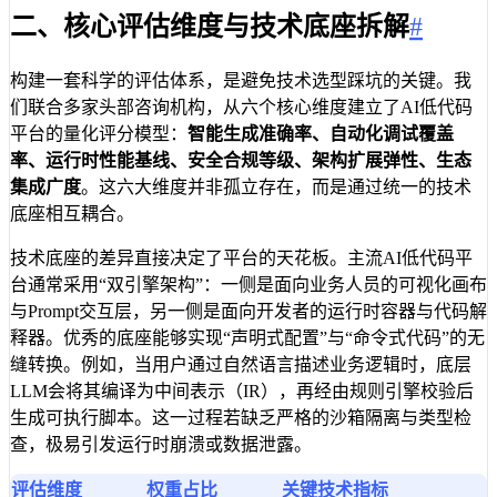
二、核心评估维度与技术底座拆解
#
构建一套科学的评估体系，是避免技术选型踩坑的关键。我
们联合多家头部咨询机构，从六个核心维度建立了AI低代码
平台的量化评分模型：
智能生成准确率、自动化调试覆盖
率、运行时性能基线、安全合规等级、架构扩展弹性、生态
集成广度
。这六大维度并非孤立存在，而是通过统一的技术
底座相互耦合。
技术底座的差异直接决定了平台的天花板。主流AI低代码平
台通常采用“双引擎架构”：一侧是面向业务人员的可视化画布
与Prompt交互层，另一侧是面向开发者的运行时容器与代码解
释器。优秀的底座能够实现“声明式配置”与“命令式代码”的无
缝转换。例如，当用户通过自然语言描述业务逻辑时，底层
LLM会将其编译为中间表示（IR），再经由规则引擎校验后
生成可执行脚本。这一过程若缺乏严格的沙箱隔离与类型检
查，极易引发运行时崩溃或数据泄露。
评估维度
权重占比
关键技术指标