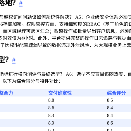
落地？
#
与越权访问问题该如何系统性解决？ A5：企业级安全体系必
S-256存储加密。权限管控方面，支持细粒度的RBAC（基于角
，而区域经理可跨区汇总；敏感操作如批量导出客户信息，必须
均时效仅为
4小时
。此外，平台提供完整的操作日志追踪与数据
除了因权限配置疏漏导致的数据违规外泄风险，为大规模业务上
型？
#
指标进行横向测评与最终选型？ A6：选型不应盲目追随热度，
。以下为综合得分与特性对比：
整合力
交付确定性
综合评分
8.8
8.5
8.6
8.4
8.3
8.4
8.9
8.6
9.2
9.1