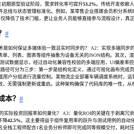
在初期原型验证阶段，需求转化率可提升
53.2%
。传统开发依赖
事件总线与状态管理标准化。例如，某零售企业搭建会员积分系统时
式不仅降低了技术门槛，更让业务人员能够直接参与流程设计，真正
？
#
术是如何保证多端体验一致且实时同步的？ A2：实现多端同步的
表单、列表、图表等组件抽象为设备无关的JSON结构。其次，
试数据显示，经过自动化兼容性校验的多端应用，UI偏差率控制在
具体实施路径可分为三步：第一步是结构化定义，通过可视化画布完
型或用户分组进行流量控制。某物流企业部署车辆调度系统时，运
效，无需强制更新或重启。这种架构确保了代码库的唯一性，从
成本？
#
的实际投资回报率如何量化？ A3：量化ROI的关键在于剥离
下降
42.5%
。这主要得益于组件复用率的跃升与测试用例的自动
1名全栈工程师配合1名业务分析师即可完成同等规模交付，耗时