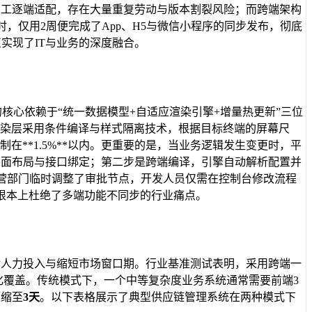
人工逐端适配，存在大量重复劳动与版本割裂风险；而跨端架构
，仅用2周便完成了App、H5与微信小程序的同步发布，彻底
实现了IT与业务的深度融合。
核心依赖于“统一数据模型+自适应渲染引擎+增量热更新”三位
渲染层采用条件编译与样式隔离技术，根据目标终端的屏幕尺
**1.5%**以内。更重要的是，当业务逻辑发生变更时，平
成页面布局与接口绑定；第二步是跨端编译，引擎自动解析配置并
营部门临时调整了审批节点，开发人员仅需在控制台修改流程
根本上杜绝了多端功能不同步的行业痛点。
冗余人力投入与缩短市场窗口期。行业基准测试表明，采用跨端一
化覆盖。传统模式下，一个中等复杂度业务系统通常需要前端3
压缩至
3天
。以下表格展示了典型供应链管理系统在两种模式下