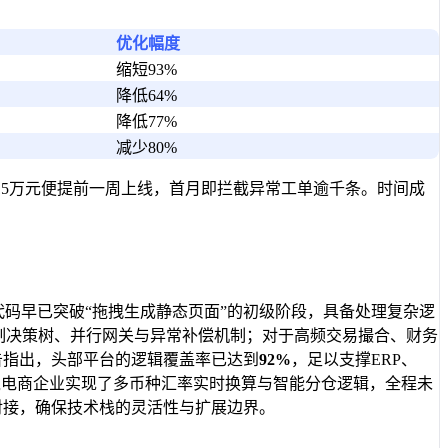
优化幅度
缩短93%
降低64%
降低77%
减少80%
15万元便提前一周上线，首月即拦截异常工单逾千条。时间成
代码早已突破“拖拽生成静态页面”的初级阶段，具备处理复杂逻
准绘制决策树、并行网关与异常补偿机制；对于高频交易撮合、财务
评估报告指出，头部平台的逻辑覆盖率已达到
92%
，足以支撑ERP、
境电商企业实现了多币种汇率实时换算与智能分仓逻辑，全程未
对接，确保技术栈的灵活性与扩展边界。