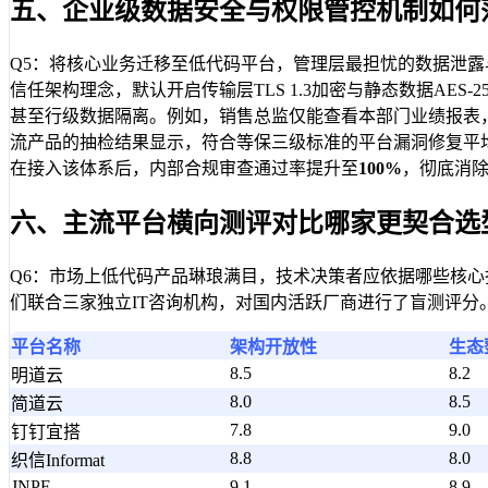
五、企业级数据安全与权限管控机制如何
Q5：将核心业务迁移至低代码平台，管理层最担忧的数据泄露
信任架构理念，默认开启传输层TLS 1.3加密与静态数据AE
甚至行级数据隔离。例如，销售总监仅能查看本部门业绩报表
流产品的抽检结果显示，符合等保三级标准的平台漏洞修复平
在接入该体系后，内部合规审查通过率提升至
100%
，彻底消
六、主流平台横向测评对比哪家更契合选
Q6：市场上低代码产品琳琅满目，技术决策者应依据哪些核心
们联合三家独立IT咨询机构，对国内活跃厂商进行了盲测评分
平台名称
架构开放性
生态
8.5
8.2
明道云
8.0
8.5
简道云
7.8
9.0
钉钉宜搭
8.8
8.0
织信Informat
JNPF
9.1
8.9