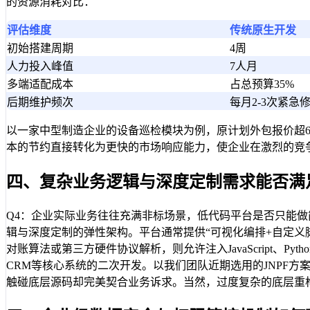
的资源消耗对比：
评估维度
传统原生开发
初始搭建周期
4周
人力投入峰值
7人月
多端适配成本
占总预算35%
后期维护频次
每月2-3次紧急
以一家中型制造企业的设备巡检模块为例，原计划外包报价超6
本的节约直接转化为更快的市场响应能力，使企业在激烈的竞
四、复杂业务逻辑与深度定制需求能否满
Q4：企业实际业务往往充满非标场景，低代码平台是否只能做
辑与深度定制的弹性架构。平台通常提供“可视化编排+自定义脚
对账算法或第三方硬件协议解析，则允许注入JavaScript、Py
CRM等核心系统的二次开发。以我们团队近期选用的JNPF
触碰底层源码却完美契合业务诉求。当然，过度复杂的底层重