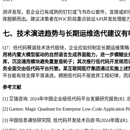
测评发现，若企业已有成熟的钉钉或飞书办公套件，宜搭或织信
库脱颖而出。建议决策者在POC阶段重点验证API并发处理
七、技术演进趋势与长期运维迭代建议有
Q7：低代码赛道技术迭代极快，企业应如何制定长期运维策略以
用将内置大模型驱动的自然语言生成界面能力，进一步模糊业
库，沉淀通用模块避免重复造轮子；其次推行低代码开发规范
务全面交由低代码平台托管。某互联网医疗集团通过实施上述
平台能有效支撑平滑演进。拥抱低代码不是放弃工程纪律，而
参考文献
[1] 艾瑞咨询. 2024年中国企业级低代码平台发展研究报告[R]. 北
[2] Gartner. Magic Quadrant for Enterprise Low-Code Application Pla
[3] 中国信息通信研究院. 低代码开发技术白皮书(2024年版)[R]