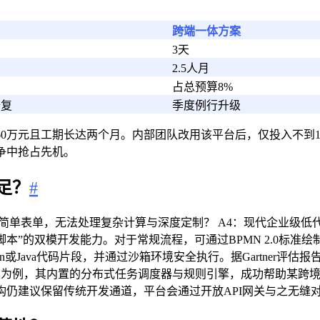
跨端一体方案
3天
2.5人月
占总预算8%
修复
季度例行升级
0万元且工期长达两个月。内部团队改用该平台后，仅投入不到
争中抢占先机。
足？
#
简单表单，无法处理复杂计算与深度定制？ A4：现代企业级低
本”的双模开发能力。对于常规流程，可通过BPMN 2.0标
thon或Java代码片段，并通过沙箱环境安全执行。据Gartner
方案为例，其内置的分布式任务调度器与规则引擎，成功帮助某跨
构仍建议保留传统开发通道，平台会通过开放API网关与之无缝