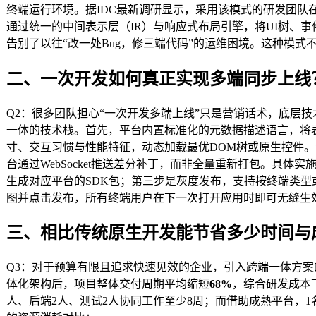
终端运行环境。据IDC最新调研显示，采用该模式的研发团队
通过统一的中间表示层（IR）与响应式布局引擎，将UI树、
告别了以往“改一处Bug，修三端代码”的运维困境。这种模
二、一次开发如何真正实现多端同步上线
Q2：很多团队担心“一次开发多端上线”只是营销话术，底层技
一体的技术栈。首先，平台内置标准化的元数据描述语言，将
寸、交互习惯与性能特征，动态加载最优DOM树或原生控件。测
台通过WebSocket推送差分补丁，而非全量重新打包。
生成对应平台的SDK包；第三步是灰度发布，支持按终端类
图并点击发布，所有终端用户在下一次打开应用时即可无缝生
三、相比传统原生开发能节省多少时间与
Q3：对于预算有限且追求快速见效的企业，引入跨端一体方案
体化架构后，项目整体交付周期平均缩短
68%
，综合研发成本
人、后端2人、测试2人协同工作至少8周；而借助成熟平台，