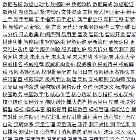
数据看板
数据自动化
数据防护
数据隐私
数据集成
数据验证
数智化
整体规划
整洁代码
文件资源
文档
新人培训
新手
新手
上手
新手专属
新手指南
新手避坑
新手都会犯
新旧迁移
新特
性
新锐产品
新锐厂商
方案
无代码
无服务器架构
日常运维
日
志分析
日志收集
时间序列
易用度
普及
智能化
智能开发
智能
搭建功能
智能编排
智能路由
智能运维
更新管理
更新速度
更
易维护迭代
替代
服务体验
服务器维护
服务拆分
服务测评
服
务网格
未来
未来五年
未来发展
未来趋势
本地部署
术语大全
权威排名
权威推荐
权威机构发布
权威榜单
权威背书
权威解
读
权限
权限体系
权限批量配置
权限日志
权限继承
权限设置
权限配置
权限隔离
极简用法
构建
架构
架构原则
架构师
架构
师复盘
架构演进
架构规划
架构设计
查询
标准定义
标准解读
校园教务
校园数字化
核心价值
核心功能
核心指标
核心架构
核心结论
案例分享
梯队划分
梯队洗牌
检索应用
榜单
模块化
模型
模板
模板丰富
模板复用
模板数量
模板管理
模板结合
横
向对比
死信队列
流程审批
流程引擎
流程演示
流程管理
流程
自动
流转体系
流量治理
流量演进
测评
测评对比
测评结果
测
试排名
测试环境
海外热门
消息推送
消息队列
淘汰
深入
深入
拆解
深度
深度使用
深度拆解
深度改造
深度测评
混合云架构