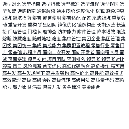
选型对比
选型指南
选型指标
选型标准
选型流程
选型误区
选
型预警
选购指南
通俗解读
通用技能
速度优化
逻辑
避免冲突
避坑
避坑指南
部署
部署使用
部署适配
配置
采购避坑
重复劳
动
重复开发
重构
销售团队
镜像优化
镜像构建
长期运营
长连
接
门店管理
门槛
问题排查
防护能力
附件管理
降本增效
限流
熔断
隐藏难度
随时随地
难度
集中管控
集团企业
集团管理
集
团级
集团统一
集成
集成能力
集群配置教程
零售行业
零售门
店
零基础
非程序员
面向二次开发
面向开发者
面向程序员
面
试
页面搭建
项目交付
项目团队
预测排名
领导者
领导者对比
颠覆
风口
风险规避
首页优化
高低代码融合
高危操作
高可用
高并发
高并发场景下
高并发架构
高性价比
高性能
高效模式
高效管理
高级
高级函数
高级流转
高级用法
高质量代码
高阶
能力
魔力象限
鸿蒙
鸿蒙开发
黄金标准
黄金组合