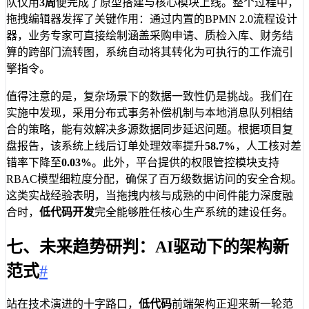
队仅用
3周
便完成了原型搭建与核心模块上线。整个过程中，
拖拽编辑器发挥了关键作用：通过内置的BPMN 2.0流程设计
器，业务专家可直接绘制涵盖采购申请、质检入库、财务结
算的跨部门流转图，系统自动将其转化为可执行的工作流引
擎指令。
值得注意的是，复杂场景下的数据一致性仍是挑战。我们在
实施中发现，采用分布式事务补偿机制与本地消息队列相结
合的策略，能有效解决多源数据同步延迟问题。根据项目复
盘报告，该系统上线后订单处理效率提升
58.7%
，人工核对差
错率下降至
0.03%
。此外，平台提供的权限管控模块支持
RBAC模型细粒度分配，确保了百万级数据访问的安全合规。
这类实战经验表明，当拖拽内核与成熟的中间件能力深度融
合时，
低代码开发
完全能够胜任核心生产系统的建设任务。
七、未来趋势研判：AI驱动下的架构新
范式
#
站在技术演进的十字路口，
低代码
前端架构正迎来新一轮范