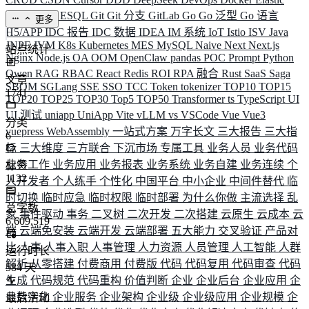
ELK
Elysia
ESQL
Git
Git 分支
GitLab
Go
Go 泛型
Go 语言
更多
H5/APP
IDC 报告
IDC 数据
IDEA
IM 系统
IoT
Istio
ISV
Java
JNPF
JVM
K8s
Kubernetes
MES
MySQL
Naive
Next
Next.js
站点统计
Nginx
Node.js
OA
OOM
OpenClaw
pandas
POC
Prompt
Python
Qwen
RAG
RBAC
React
Redis
ROI
RPA 融合
Rust
SaaS
Saga
文章
SBOM
SGLang
SSE
SSO
TCC
Token
tokenizer
TOP10
TOP15
1741
TOP20
TOP25
TOP30
Top5
TOP50
Transformer
ts
TypeScript
UI
UI 测试
uniapp
UniApp
Vite
vLLM
vs
VSCode
Vue
Vue3
分类
vuepress
WebAssembly
一站式方案
万字长文
三大报告
三大指
6
标
三大维度
三方联合
下沉市场
专属工具
业务人员
业务代码
业务工作
业务应用
业务报表
业务系统
业务自建
业务连续
个
标签
1132
人开发者
个人练手
个性化
中国平台
中小企业
中间件替代
临
时切换
临时应急
临时权限
临时部署
为什么你做
主流选择
乱
总字数
象
事件驱动
事务
二叉树
二次开发
二次搭建
云原生
云成本
云
6,609,519
端
云端免安装
云端开发
云端部署
五大能力
交叉验证
产品对
比
人事
人事入职
人事管理
人力资源
人员管理
人工智能
人群
运行时长
解析
从零搭建
付费商用
付费版
代码
代码复用
代码审查
代码
584
天
生成
代码规范
代码重构
价值判断
企业
企业后台
企业应用
企
业数字化
企业服务
企业架构
企业级
企业级应用
企业规模
企
最后活动