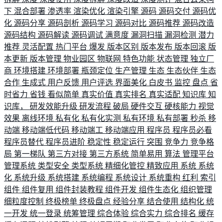
下
混合部署
渗透率
渲染优化
渲染引擎
源码
源码交付
源码优
化
源码分享
源码剖析
源码学习
源码对比
源码推荐
源码改造
源码结构
源码解读
源码调试
满意度
漏洞扫描
漏洞检测
潜力
推荐
灵活配置
热门平台
爆发
版本区别
版本发布
版本回滚
版
本更新
版本管理
物业园区
物联网
特色功能
状态管理
独立厂
商
环境搭建
环境部署
瓶颈定位
生产管理
生态
生态伙伴
生态
合作
生成式
用户反馈
用户评选
界面美化
白皮书
监控
盘点
省
时省力
省钱
看似简单
真实价值
真实排名
真实适配
知识库
知
识库，
研发效能升级
研发流程
破局
硬件交互
硬核能力
视觉
效果
离线环境
私有化
私有化实测
私有环境
私有部署
秒杀
移
动端
移动端低代码
移动端工
移动端应用
程序员
程序员必看
程序员替代
程序员进阶
稳定性
稳定运行
突围
竞争力
竞争格
局
第一梯队
第三方对接
第三方系统
简单易用
算法
管理平台
管理系统
类型安全
类型系统
精细化管控
精致应用
系统
系统
化
系统升级
系统搭建
系统编程
系统设计
系统重构
红利
索引
组件
组件复用
组件封装教程
组件开发
组件生态化
组织管理
细粒度控制
终极榜单
终极盘点
经验分享
结合使用
结构化
统
一开发
统一登录
统筹管理
综合体验
综合实力
综合排名
缓存