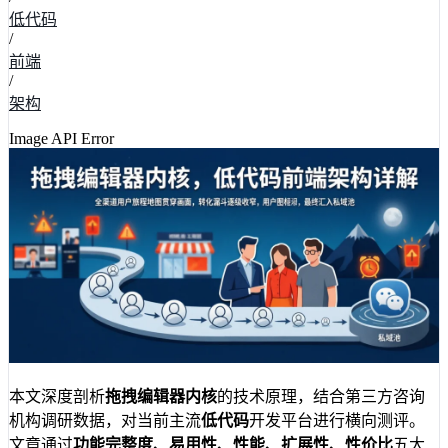
低代码
/
前端
/
架构
Image API Error
本文深度剖析
拖拽编辑器内核
的技术原理，结合第三方咨询
机构调研数据，对当前主流
低代码
开发平台进行横向测评。
文章通过
功能完整度、易用性、性能、扩展性、性价比
五大