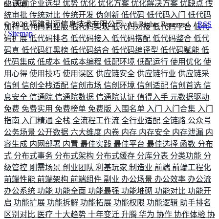
业调研
企业选型
优势
优化
优化方案
优化解决方案
优缺点
传
63
天前
统审批
传统对比
传统开发
伪创新
低代码
低代码入门
低代码
©
2026
福建引迈信息技术有限公司. All Rights Reserved. /
RSS
加持
低代码商业版
低代码实现
低代码对接
低代码平台
低代
/
Sitemap
码扩展
低代码排名
低代码接入
低代码搭配
低代码整合
低代
码真
低代码红黑榜
低代码结合
低代码编译型
低代码赋能
低
代码集成
低成本
低成本编程
低配环境
低配运行
使用优化
使
用心得
使用技巧
使用误区
供应链安全
供应链行业
供应链采
信创
信创全栈适配
信创市场
信创环境
信创适配
信创首选
信
息安全
信通院
信通院数据
信通院认证
值得入手
元数据驱动
免费
免费实用
免费榜单
免费版
入围名单
入门
入门合集
入门
指南
入门精通
全栈
全流程工作流
全行业适配
全链路
公众号
公务场景
公开数据
六大维度
内卷
内存
内存安全
内存泄漏
内
容生成
内网部署
内置
最佳实践
最佳平台
最佳选择
函数
分布
式
分布式事务
分布式架构
分布式缓存
分库分表
分类功能
分
级管控
刚需场景
创业团队
利基玩家
制造业
前端
前端工程化
前端性能
前端架构
前端组件
副业
办公场景
办公效率
办公流
办公系统
功能
功能全面
功能最强
功能堆砌
功能对比
功能开
启
功能扩展
功能拆解
功能拓展
功能权限
功能逻辑
助手排名
区别对比
医疗
十大趋势
十年变迁
升腾
华为
协作
协作体验
协