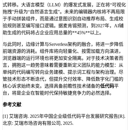
式转移。大语言模型（LLM）的爆发式发展，正在将“可视化
拖拽”升级为“自然语言生成”。未来的编辑器内核将不再局限
于手动拼装组件，而是通过意图识别自动推荐布局、生成校
验规则甚至编写接口逻辑。据麦肯锡预测，到2027年，AI辅
助生成的代码将占企业应用总量的**45%**以上。
与此同时，边缘计算与Serverless架构的融合，将进一步降低
前端资源的消耗。组件库将向轻量化、按需加载方向演进，
浏览器端的运行环境也将更加安全隔离。对于技术决策者而
言，拥抱这一趋势意味着需要重新定义团队的能力模型：从
单纯的代码编写转向业务建模、提示词工程与架构治理。尽
管技术形态不断迭代，但提升交付效率、降低数字化门槛的
核心诉求始终未变。选择具备前瞻性技术储备的
低代码
平
台，将是企业在智能时代保持敏捷竞争力的必然选择。
参考文献
[1] 艾瑞咨询. 2025年中国企业级低代码平台发展研究报告[R].
北京: 艾瑞市场咨询有限公司, 2025.