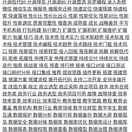
开源低代码
开源排名
开源源码
开源首选
异步编程
录入系统
微信
微信生态
微服务
微服务迁移
快速定位
快速搭建
快速检
索
快速落地
性价比
性价比出众
性能
性能优化
性能对比
性能
提升
性能调优
愿景完整性
慢查询
成熟度
成长
战略差异
手写
手机系统
打包构建
执行能力
扩展性
扩展机制
扩展维护
扩展
能力
批量
技巧
技术
技术债
技术实力
技术新趋势
技术标准
技
术栈
技术管理
技术编程
技术趋势
技术路线
技术门槛
技术风
口
技能
技能提升
技能转型
投入回报
报告解读
拆解
拆解低代
码
拒绝
拓展性
拖拽开发
拖拽式搭建
持续交付
持续优化
持续
迭代
指南
挑战者
排名
排查
排行榜
接单
接口对接
接口测试
接口耗时分析
接口集成
推荐
提效思路
插件更新
搭建
搭建思
路
搭建方案
搭建流程
撕开低代码
支持二次开发
支持多端开
发
改造方案
政企
政企选型
政企采购
政企项目
政务
政务合规
政务类
政务行业
政务选型
政务项目可用
故障
故障排查
效率
效率变革
效率对比
效率提升
教务管理
教学思路
教程
教育全
覆盖
教育机构
教育行业
教育领域
数字化转型
数字孪生
数据
互通
数据保护
数据分析
数据可视
数据备份
数据大屏
数据孤
岛
数据安全
数据对接
数据库
数据库优化
数据库设计
数据库
锁
数据报表
数据权限
数据查看
数据模型
数据治理
数据清理