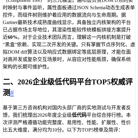
（Component Tree）”的三元模型。画布层负责DOM节点的实
时映射与事件监听，属性面板通过JSON Schema动态生成表单
控件，而组件树则维护着应用的数据流向与生命周期。据
Gartner最新技术成熟度曲线显示，具备独立内核架构的平台
已占据市场主导地位，其渲染性能较传统模板拼接方案提升
近
60%
。对于企业技术团队而言，理解这一内核机制是打破
“黑盒”依赖、实现二次开发的关键。只有掌握节点序列化、虚
拟DOM diff算法以及响应式数据绑定等底层原理，才能在面
对高并发或复杂交互场景时，从容应对性能瓶颈，确保系统
架构的长期可维护性。
二、2026企业级低代码平台TOP5权威评
测
#
基于第三方咨询机构对国内头部厂商的实地测试与开发者反
馈，我们梳理出2026年度企业级
低代码
平台综合排行榜。本
次评测严格遵循功能完整度、易用性、性能、扩展性、性价
比五大维度，满分均为10分。以下为TOP5榜单及简评：