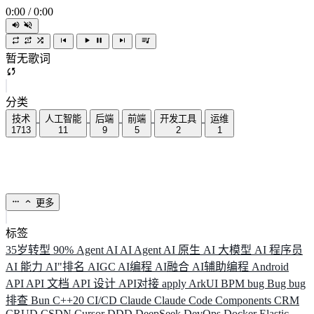
0:00
/
0:00
暂无歌词
分类
技术
人工智能
后端
前端
开发工具
运维
1713
11
9
5
2
1
更多
标签
35岁转型
90%
Agent
AI
AI Agent
AI 原生
AI 大模型
AI 程序员
AI 能力
AI"排名
AIGC
AI编程
AI融合
AI辅助编程
Android
API
API 文档
API 设计
API对接
apply
ArkUI
BPM
bug
Bug
bug
排查
Bun
C++20
CI/CD
Claude
Claude Code
Components
CRM
CRUD
CSDN
Cursor
DDD
DeepSeek
DevOps
Docker
Elastic