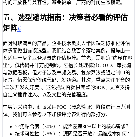
构的开放性与兼容性，避免被单一厂商的封闭生态锁定。
五、选型避坑指南：决策者必看的评估
矩阵
#
面对琳琅满目的产品，企业技术负责人常因缺乏标准化评估
体系而做出错误选型。我们结合数百个落地案例，提炼出一
套适用于复杂业务场景的评估矩阵。首先，需明确“边界在哪
里”。
低代码
并非万能钥匙，它擅长处理标准CRUD、审批流
与数据看板，但对于涉及高频交易、复杂算法或强定制UI的
场景，仍需保留传统代码开发通道。其次，重点关注平台的
“二次开发友好度”。这包括是否提供完整的SDK、是否支持
自定义插件注入、以及文档的完善程度。
在实际采购中，建议采用POC（概念验证）阶段进行压力测
试。我们可以参考以下加权评分表进行内部打分：
业务贴合度（30%）：能否覆盖80%以上的核心需求？
技术可控性（25%）：源码是否开放？运维成本如何？