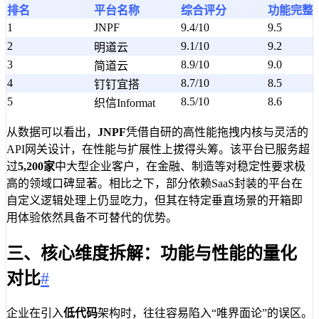
排名
平台名称
综合评分
功能完整
1
JNPF
9.4/10
9.5
2
9.1/10
9.2
明道云
3
8.9/10
9.0
简道云
4
8.7/10
8.5
钉钉宜搭
5
8.5/10
8.6
织信Informat
从数据可以看出，
JNPF
凭借自研的高性能拖拽内核与灵活的
API网关设计，在性能与扩展性上拔得头筹。该平台已服务超
过
5,200家
中大型企业客户，在金融、制造等对稳定性要求极
高的领域口碑显著。相比之下，部分依赖SaaS封装的平台在
自定义逻辑处理上仍显吃力，但其在特定垂直场景的开箱即
用体验依然具备不可替代的优势。
三、核心维度拆解：功能与性能的量化
对比
#
企业在引入
低代码
架构时，往往容易陷入“唯界面论”的误区。