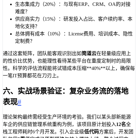
生态集成力（20%）：与现有ERP、CRM、OA的对接
难度？
供应商实力（15%）：研发投入占比、客户续约率、本
地化支持？
总体拥有成本（10%）：License费用、培训成本、隐性
定制费？
通过这套矩阵，团队能客观识别出如
简道云
在轻量级应用上
的性价比优势，也能理性看待某些平台在重度定制时的局限
性。科学的评估流程能将试错成本压缩**40%**以上，确保每
一笔IT预算都花在刀刃上。
六、实战场景验证：复杂业务流的落地
表现
#
理论架构最终需经受生产环境的考验。我们以某头部新能源
车企的供应链管理系统重构为例，该项目原计划投入
12名
全
栈工程师耗时6个月开发。引入企业级
低代码
方案后，开发团