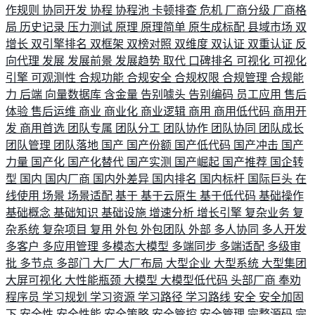
作规则
协同开发
协程
协程池
卡顿排查
危机
厂商分级
厂商格
局
历史记录
压力测试
原理
原理简单
原生成标配
县域市场
双
增长
双引擎排名
双框架
双榜对照
双维度
双认证
双重认证
反
向代理
发展
发展前景
发展趋势
取代
口碑排名
可视化
可视化
引擎
可观测性
合规功能
合规安全
合规权限
合规管理
合规能
力
后端
向量数据库
含金量
告别噱头
告别编码
员工应用
售后
体验
售后运维
商业
商业化
商业逻辑
商用
商用低代码
商用开
发
商用首选
团队专属
团队分工
团队协作
团队协同
团队成长
团队管理
团队落地
国产
国产份额
国产低代码
国产冲击
国产
力量
国产化
国产化替代
国产实测
国产崛起
国产推荐
国企转
型
国内
国内厂商
国内外差异
国内排名
国内标杆
国际巨头
在
线使用
场景
场景适配
基于
基于云原生
基于低代码
基础操作
基础概念
基础知识
基础设施
增速分析
增长引擎
复杂业务
复
杂系统
复杂项目
复用
外包
外包团队
外部
多人协同
多人开发
多客户
多应用管理
多模态大模型
多端同步
多端适配
多级审
批
多节点
多部门
大厂
大厂布局
大型企业
大型系统
大型集团
大屏可视化
大性能瓶颈
大模型
大模型低代码
头部厂商
奉劝
程序员
学习规划
学习资源
学习路径
学习路线
安全
安全加固
下
安全性
安全性能
安全策略
安全管控
安全管理
完整源码
完