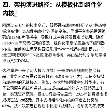
四、架构演进路径：从模板化到组件化
内核
#
回顾过去五年的技术变迁，
低代码
前端架构经历了从“静态模
板填充”到“动态组件编排”的深刻变革。早期平台多采用硬编
码的HTML片段拼接，导致样式冲突频发且难以复用。随着
React/Vue等现代框架的普及，组件化思想彻底重构了编辑器
内核。当前的主流架构普遍采用“Schema驱动视图”模式，即
通过声明式的JSON配置描述UI结构，再由运行时引擎动态编
译为真实DOM。
这种演进带来了两大核心收益：一是逻辑与视图的彻底解
耦，业务人员只需调整参数即可改变交互行为；二是支持微
前端架构的无缝接入。例如，在大型集团数字化转型中，各
子公司原有系统可通过iframe或qiankun沙箱嵌入低代码工作
台，实现资产沉淀。据IDC行业报告显示，2025年该赛道市场
规模已达
128亿元
，其中支持组件化内核的平台占比突破
67%
。技术决策者在规划中长期IT战略时，必须优先考虑架