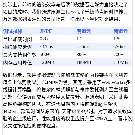
实际上，前端的渲染效率与后端的数据吞吐能力直接决定了
项目的成败。我们通过压测工具模拟了千级节点同时拖拽、
万条数据列表渲染的典型场景，得出以下量化对比结果：
JNPF
测试指标
明道云
简道云
0.8s
1.2s
1.5s
首屏加载时间
<15ms
<25ms
<30ms
拖拽响应延迟
500+
300+
200+
最大支持组件数
120MB
180MB
210MB
内存占用峰值
数据显示，采用虚拟滚动与懒加载策略的内核架构在长列表
渲染上优势明显。以
JNPF
为例，其底层采用了Web Worker多
线程计算模型，将复杂的样式解析与事件委托剥离至主线程
之外，使得页面交互流畅度大幅提升。调研表明，采用此类
高性能架构的团队，在迭代周期内可将前端Bug率降低
34.2%
，部署时间从原来的3天缩短至
4小时
。对于追求极致体
验的企业级应用，性能维度的权重应提升至30%以上，而非仅
仅关注拖拉拽的便捷程度。