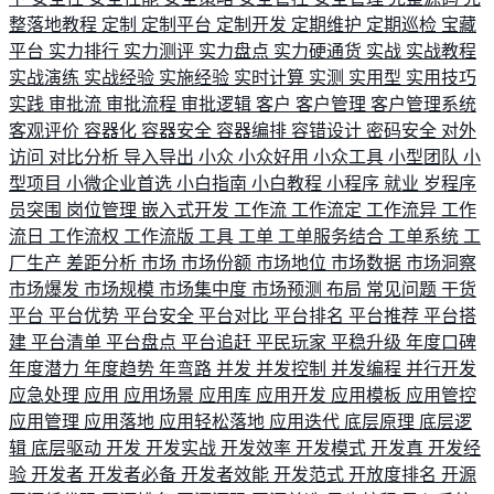
整落地教程
定制
定制平台
定制开发
定期维护
定期巡检
宝藏
平台
实力排行
实力测评
实力盘点
实力硬通货
实战
实战教程
实战演练
实战经验
实施经验
实时计算
实测
实用型
实用技巧
实践
审批流
审批流程
审批逻辑
客户
客户管理
客户管理系统
客观评价
容器化
容器安全
容器编排
容错设计
密码安全
对外
访问
对比分析
导入导出
小众
小众好用
小众工具
小型团队
小
型项目
小微企业首选
小白指南
小白教程
小程序
就业
岁程序
员突围
岗位管理
嵌入式开发
工作流
工作流定
工作流异
工作
流日
工作流权
工作流版
工具
工单
工单服务结合
工单系统
工
厂生产
差距分析
市场
市场份额
市场地位
市场数据
市场洞察
市场爆发
市场规模
市场集中度
市场预测
布局
常见问题
干货
平台
平台优势
平台安全
平台对比
平台排名
平台推荐
平台搭
建
平台清单
平台盘点
平台追赶
平民玩家
平稳升级
年度口碑
年度潜力
年度趋势
年弯路
并发
并发控制
并发编程
并行开发
应急处理
应用
应用场景
应用库
应用开发
应用模板
应用管控
应用管理
应用落地
应用轻松落地
应用迭代
底层原理
底层逻
辑
底层驱动
开发
开发实战
开发效率
开发模式
开发真
开发经
验
开发者
开发者必备
开发者效能
开发范式
开放度排名
开源