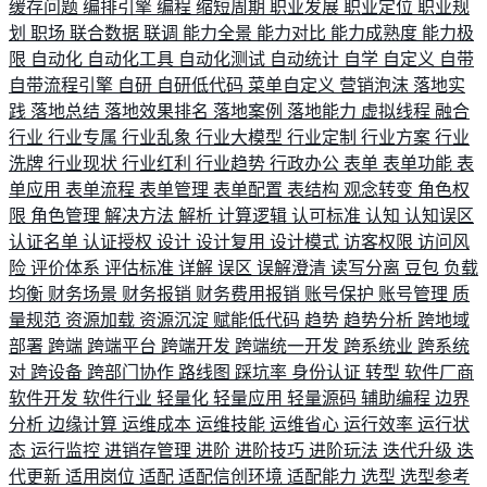
缓存问题
编排引擎
编程
缩短周期
职业发展
职业定位
职业规
划
职场
联合数据
联调
能力全景
能力对比
能力成熟度
能力极
限
自动化
自动化工具
自动化测试
自动统计
自学
自定义
自带
自带流程引擎
自研
自研低代码
菜单自定义
营销泡沫
落地实
践
落地总结
落地效果排名
落地案例
落地能力
虚拟线程
融合
行业
行业专属
行业乱象
行业大模型
行业定制
行业方案
行业
洗牌
行业现状
行业红利
行业趋势
行政办公
表单
表单功能
表
单应用
表单流程
表单管理
表单配置
表结构
观念转变
角色权
限
角色管理
解决方法
解析
计算逻辑
认可标准
认知
认知误区
认证名单
认证授权
设计
设计复用
设计模式
访客权限
访问风
险
评价体系
评估标准
详解
误区
误解澄清
读写分离
豆包
负载
均衡
财务场景
财务报销
财务费用报销
账号保护
账号管理
质
量规范
资源加载
资源沉淀
赋能低代码
趋势
趋势分析
跨地域
部署
跨端
跨端平台
跨端开发
跨端统一开发
跨系统业
跨系统
对
跨设备
跨部门协作
路线图
踩坑率
身份认证
转型
软件厂商
软件开发
软件行业
轻量化
轻量应用
轻量源码
辅助编程
边界
分析
边缘计算
运维成本
运维技能
运维省心
运行效率
运行状
态
运行监控
进销存管理
进阶
进阶技巧
进阶玩法
迭代升级
迭
代更新
适用岗位
适配
适配信创环境
适配能力
选型
选型参考