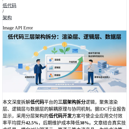
低代码
/
架构
Image API Error
本文深度拆解
低代码
平台的
三层架构拆分
逻辑，聚焦渲染
层、逻辑层与数据层的解耦原理与协同机制。据IDC行业报告
显示，采用分层架构的
低代码开发
方案可使企业应用交付效
率平均提升
42.5%
，后期维护成本降低
38%
。文章结合真实技