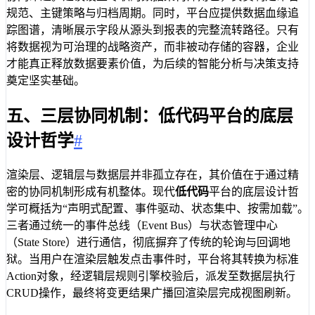
规范、主键策略与归档周期。同时，平台应提供数据血缘追
踪图谱，清晰展示字段从源头到报表的完整流转路径。只有
将数据视为可治理的战略资产，而非被动存储的容器，企业
才能真正释放数据要素价值，为后续的智能分析与决策支持
奠定坚实基础。
五、三层协同机制：低代码平台的底层
设计哲学
#
渲染层、逻辑层与数据层并非孤立存在，其价值在于通过精
密的协同机制形成有机整体。现代
低代码
平台的底层设计哲
学可概括为“声明式配置、事件驱动、状态集中、按需加载”。
三者通过统一的事件总线（Event Bus）与状态管理中心
（State Store）进行通信，彻底摒弃了传统的轮询与回调地
狱。当用户在渲染层触发点击事件时，平台将其转换为标准
Action对象，经逻辑层规则引擎校验后，派发至数据层执行
CRUD操作，最终将变更结果广播回渲染层完成视图刷新。