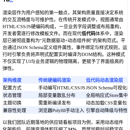
渲染层作为用户感知的第一触点，其架构质量直接决定系统
的交互流畅度与可维护性。在传统开发模式中，视图通常由
HTML/CSS/JS硬编码构成，一旦业务字段调整或布局重构，
开发者需逐行修改模板文件。而在现代
低代码
体系中，渲染
层已被彻底重构为“元数据驱动+动态组件树”的架构范式。平
台通过JSON Schema定义组件属性、事件绑定与样式规则，运
行时引擎负责将声明式配置实时编译为DOM结构。这种模式
不仅实现了UI与业务逻辑的物理隔离，更赋予了界面极高的
弹性。
架构维度
传统硬编码渲染
低代码动态渲染层
配置方式
手动编写HTML/CSS/JS
JSON Schema可视化
状态管理
局部变量散乱分布
全局响应式Store集中
主题切换
需重新编译发布
动态加载CSS变量包
兼容性处理
浏览器Polyfill手动注入
引擎自动降级与特性
以我们团队近期落地的供应链看板项目为例，采用动态组件
化架构后，前端资源体积压缩了
34%
，首屏加载时间稳定在