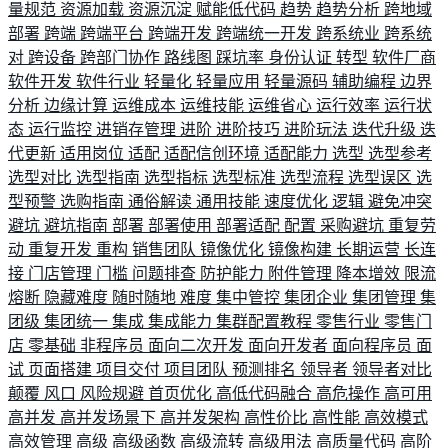
量规范
资源加载
资源沉淀
赋能低代码
趋势
趋势分析
跨地域
部署
跨端
跨端平台
跨端开发
跨端统一开发
跨系统业
跨系统
对
跨设备
跨部门协作
路线图
踩坑率
身份认证
转型
软件厂商
软件开发
软件行业
轻量化
轻量应用
轻量源码
辅助编程
边界
分析
边缘计算
运维成本
运维技能
运维省心
运行效率
运行状
态
运行监控
进销存管理
进阶
进阶技巧
进阶玩法
迭代升级
迭
代更新
适用岗位
适配
适配信创环境
适配能力
选型
选型参考
选型对比
选型指南
选型指标
选型标准
选型流程
选型误区
选
型预警
选购指南
通俗解读
通用技能
速度优化
逻辑
避免冲突
避坑
避坑指南
部署
部署使用
部署适配
配置
采购避坑
重复劳
动
重复开发
重构
销售团队
镜像优化
镜像构建
长期运营
长连
接
门店管理
门槛
问题排查
防护能力
附件管理
降本增效
限流
熔断
隐藏难度
随时随地
难度
集中管控
集团企业
集团管理
集
团级
集团统一
集成
集成能力
集群配置教程
零售行业
零售门
店
零基础
非程序员
面向二次开发
面向开发者
面向程序员
面
试
页面搭建
项目交付
项目团队
预测排名
领导者
领导者对比
颠覆
风口
风险规避
首页优化
高低代码融合
高危操作
高可用
高并发
高并发场景下
高并发架构
高性价比
高性能
高效模式
高效管理
高级
高级函数
高级流转
高级用法
高质量代码
高阶