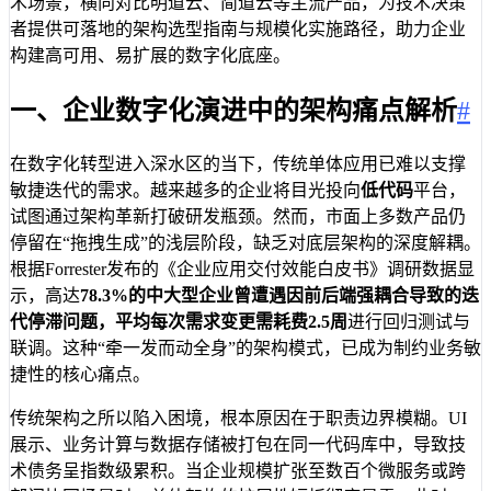
术场景，横向对比明道云、简道云等主流产品，为技术决策
者提供可落地的架构选型指南与规模化实施路径，助力企业
构建高可用、易扩展的数字化底座。
一、企业数字化演进中的架构痛点解析
#
在数字化转型进入深水区的当下，传统单体应用已难以支撑
敏捷迭代的需求。越来越多的企业将目光投向
低代码
平台，
试图通过架构革新打破研发瓶颈。然而，市面上多数产品仍
停留在“拖拽生成”的浅层阶段，缺乏对底层架构的深度解耦。
根据Forrester发布的《企业应用交付效能白皮书》调研数据显
示，高达
78.3%
的中大型企业曾遭遇因前后端强耦合导致的迭
代停滞问题，平均每次需求变更需耗费
2.5周
进行回归测试与
联调。这种“牵一发而动全身”的架构模式，已成为制约业务敏
捷性的核心痛点。
传统架构之所以陷入困境，根本原因在于职责边界模糊。UI
展示、业务计算与数据存储被打包在同一代码库中，导致技
术债务呈指数级累积。当企业规模扩张至数百个微服务或跨