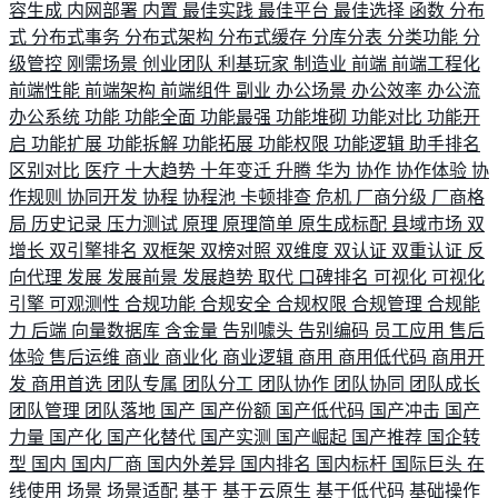
容生成
内网部署
内置
最佳实践
最佳平台
最佳选择
函数
分布
式
分布式事务
分布式架构
分布式缓存
分库分表
分类功能
分
级管控
刚需场景
创业团队
利基玩家
制造业
前端
前端工程化
前端性能
前端架构
前端组件
副业
办公场景
办公效率
办公流
办公系统
功能
功能全面
功能最强
功能堆砌
功能对比
功能开
启
功能扩展
功能拆解
功能拓展
功能权限
功能逻辑
助手排名
区别对比
医疗
十大趋势
十年变迁
升腾
华为
协作
协作体验
协
作规则
协同开发
协程
协程池
卡顿排查
危机
厂商分级
厂商格
局
历史记录
压力测试
原理
原理简单
原生成标配
县域市场
双
增长
双引擎排名
双框架
双榜对照
双维度
双认证
双重认证
反
向代理
发展
发展前景
发展趋势
取代
口碑排名
可视化
可视化
引擎
可观测性
合规功能
合规安全
合规权限
合规管理
合规能
力
后端
向量数据库
含金量
告别噱头
告别编码
员工应用
售后
体验
售后运维
商业
商业化
商业逻辑
商用
商用低代码
商用开
发
商用首选
团队专属
团队分工
团队协作
团队协同
团队成长
团队管理
团队落地
国产
国产份额
国产低代码
国产冲击
国产
力量
国产化
国产化替代
国产实测
国产崛起
国产推荐
国企转
型
国内
国内厂商
国内外差异
国内排名
国内标杆
国际巨头
在
线使用
场景
场景适配
基于
基于云原生
基于低代码
基础操作