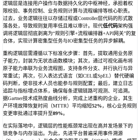
逻辑层是连接用户操作与数据持久化的中枢神经，承担着权
限校验、事务控制、业务规则计算与流程编排等核心职责。
过去，业务逻辑往往以存储过程或Controller层代码的形式散
落各处，导致规则复用率低且难以审计。现代
低代码
架构强
调将逻辑层彻底剥离为“规则引擎+流程编排器+API网关”的复
合体，实现计算密集型任务与IO密集型任务的异步解耦。
重构逻辑层需遵循以下标准化步骤：首先，提取通用业务原
子能力，封装为无状态函数模块；其次，通过可视化画布将
原子能力串联为业务流程图，支持条件分支、并行执行与异
常重试；再次，引入表达式语言（如CEL或SpEL）替代硬编
码判断，使非技术人员也能参与规则配置；最后，建立日志
追踪与指标埋点体系，确保每条逻辑链路可观测、可追溯。
据Gartner技术成熟度曲线分析，完成上述重构的企业，其生
产环境故障恢复时间（MTTR）平均缩短
52%
，核心业务规则
变更审批通过率提升至
89%
。
在实际落地中，逻辑层的性能瓶颈常出现在高并发场景下的
锁竞争与内存溢出。为此，先进平台普遍采用事件溯源