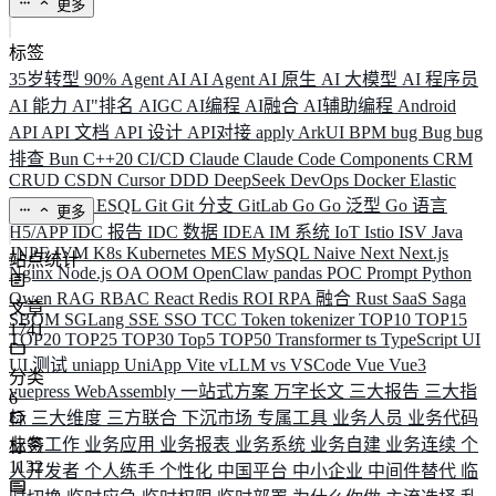
更多
标签
35岁转型
90%
Agent
AI
AI Agent
AI 原生
AI 大模型
AI 程序员
AI 能力
AI"排名
AIGC
AI编程
AI融合
AI辅助编程
Android
API
API 文档
API 设计
API对接
apply
ArkUI
BPM
bug
Bug
bug
排查
Bun
C++20
CI/CD
Claude
Claude Code
Components
CRM
CRUD
CSDN
Cursor
DDD
DeepSeek
DevOps
Docker
Elastic
ELK
Elysia
ESQL
Git
Git 分支
GitLab
Go
Go 泛型
Go 语言
更多
H5/APP
IDC 报告
IDC 数据
IDEA
IM 系统
IoT
Istio
ISV
Java
JNPF
JVM
K8s
Kubernetes
MES
MySQL
Naive
Next
Next.js
站点统计
Nginx
Node.js
OA
OOM
OpenClaw
pandas
POC
Prompt
Python
Qwen
RAG
RBAC
React
Redis
ROI
RPA 融合
Rust
SaaS
Saga
文章
SBOM
SGLang
SSE
SSO
TCC
Token
tokenizer
TOP10
TOP15
1741
TOP20
TOP25
TOP30
Top5
TOP50
Transformer
ts
TypeScript
UI
UI 测试
uniapp
UniApp
Vite
vLLM
vs
VSCode
Vue
Vue3
分类
vuepress
WebAssembly
一站式方案
万字长文
三大报告
三大指
6
标
三大维度
三方联合
下沉市场
专属工具
业务人员
业务代码
业务工作
业务应用
业务报表
业务系统
业务自建
业务连续
个
标签
1132
人开发者
个人练手
个性化
中国平台
中小企业
中间件替代
临