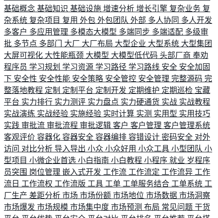
基础概念
基础知识
基础设施
增速分析
增长引擎
复杂业务
复
杂系统
复杂项目
复用
外包
外包团队
外部
多人协同
多人开发
多客户
多应用管理
多模态大模型
多端同步
多端适配
多级审
批
多节点
多部门
大厂
大厂布局
大型企业
大型系统
大型集团
大屏可视化
大性能瓶颈
大模型
大模型低代码
头部厂商
奉劝
程序员
学习规划
学习资源
学习路径
学习路线
安全
安全加固
下
安全性
安全性能
安全策略
安全管控
安全管理
完整源码
完
整落地教程
定制
定制平台
定制开发
定期维护
定期巡检
宝藏
平台
实力排行
实力测评
实力盘点
实力硬通货
实战
实战教程
实战演练
实战经验
实施经验
实时计算
实测
实用型
实用技巧
实践
审批流
审批流程
审批逻辑
客户
客户管理
客户管理系统
客观评价
容器化
容器安全
容器编排
容错设计
密码安全
对外
访问
对比分析
导入导出
小众
小众好用
小众工具
小型团队
小
型项目
小微企业首选
小白指南
小白教程
小程序
就业
岁程序
员突围
岗位管理
嵌入式开发
工作流
工作流定
工作流异
工作
流日
工作流权
工作流版
工具
工单
工单服务结合
工单系统
工
厂生产
差距分析
市场
市场份额
市场地位
市场数据
市场洞察
市场爆发
市场规模
市场集中度
市场预测
布局
常见问题
干货