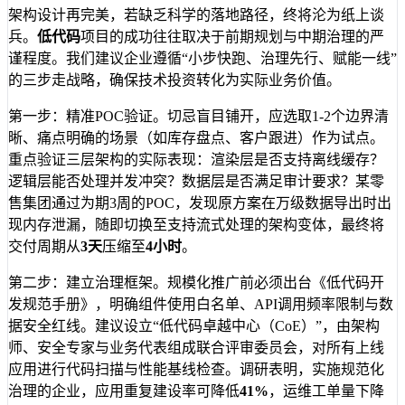
架构设计再完美，若缺乏科学的落地路径，终将沦为纸上谈
兵。
低代码
项目的成功往往取决于前期规划与中期治理的严
谨程度。我们建议企业遵循“小步快跑、治理先行、赋能一线”
的三步走战略，确保技术投资转化为实际业务价值。
第一步：精准POC验证。切忌盲目铺开，应选取1-2个边界清
晰、痛点明确的场景（如库存盘点、客户跟进）作为试点。
重点验证三层架构的实际表现：渲染层是否支持离线缓存？
逻辑层能否处理并发冲突？数据层是否满足审计要求？某零
售集团通过为期3周的POC，发现原方案在万级数据导出时出
现内存泄漏，随即切换至支持流式处理的架构变体，最终将
交付周期从
3天
压缩至
4小时
。
第二步：建立治理框架。规模化推广前必须出台《低代码开
发规范手册》，明确组件使用白名单、API调用频率限制与数
据安全红线。建议设立“低代码卓越中心（CoE）”，由架构
师、安全专家与业务代表组成联合评审委员会，对所有上线
应用进行代码扫描与性能基线检查。调研表明，实施规范化
治理的企业，应用重复建设率可降低
41%
，运维工单量下降