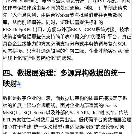
（Event Sourcing）与命令查询职责分离（CQRS）模式，将写
操作与读操作路由至不同的处理通道。例如，订单创建请求
先写入消息队列，由后台Worker节点批量消费并更新数据
库，从而削峰填谷。同时，逻辑层需提供标准的
RESTful/gRPC出口，方便与外部ERP、CRM系统对接。技术
决策者需警惕那些仅支持简单表单提交的“伪逻辑”平台，真正
具备企业级能力的方案必须支持分布式事务协调与复杂SQL
动态拼接。只有打通逻辑层的任督二脉，企业才能实现从“流
程线上化”向“业务智能化”的跨越。
四、数据层治理：多源异构数据的统一
映射
#
数据是数字企业的血液，而数据层架构的质量直接决定了系
统的扩展上限与合规底线。面对企业内部遗留的Oracle、
MySQL、SQL Server以及外部的SaaS API、IoT时序库，传统
ETL方案往往耗时数月且极易出错。
低代码
平台的数据层治理
核心在于构建“统一语义模型+自适应连接器”的双轮驱动架