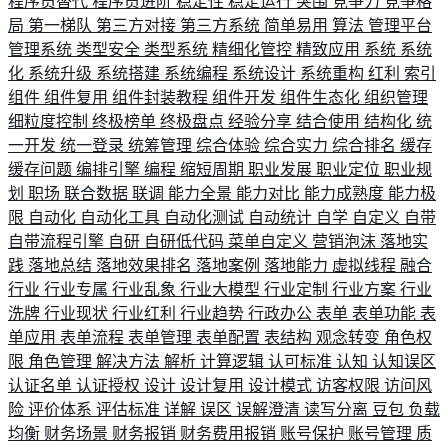
程序员替代
程序员进阶
稳定性
稳定运行
突围
竞争力
竞争格
局
第一梯队
第三方对接
第三方系统
简单易用
算法
管理平台
管理系统
类型安全
类型系统
精细化管控
精致应用
系统
系统
化
系统升级
系统搭建
系统编程
系统设计
系统重构
红利
索引
组件
组件复用
组件封装教程
组件开发
组件生态化
组织管理
细粒度控制
终极榜单
终极盘点
经验分享
结合使用
结构化
统
一开发
统一登录
统筹管理
综合体验
综合实力
综合排名
缓存
缓存问题
编排引擎
编程
缩短周期
职业发展
职业定位
职业规
划
职场
联合数据
联调
能力全景
能力对比
能力成熟度
能力极
限
自动化
自动化工具
自动化测试
自动统计
自学
自定义
自带
自带流程引擎
自研
自研低代码
菜单自定义
营销泡沫
落地实
践
落地总结
落地效果排名
落地案例
落地能力
虚拟线程
融合
行业
行业专属
行业乱象
行业大模型
行业定制
行业方案
行业
洗牌
行业现状
行业红利
行业趋势
行政办公
表单
表单功能
表
单应用
表单流程
表单管理
表单配置
表结构
观念转变
角色权
限
角色管理
解决方法
解析
计算逻辑
认可标准
认知
认知误区
认证名单
认证授权
设计
设计复用
设计模式
访客权限
访问风
险
评价体系
评估标准
详解
误区
误解澄清
读写分离
豆包
负载
均衡
财务场景
财务报销
财务费用报销
账号保护
账号管理
质