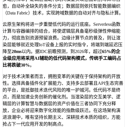
愈，自动补全缺失的条件分支；数据层则依托智能数据编织
（Data Fabric）技术，实现跨域数据的自动对齐与隐私计算。
云原生架构将进一步重塑低代码的运行底座。Serverless函数
计算与容器编排的结合，将使逻辑层具备毫秒级弹性伸缩能
力，彻底告别资源预留浪费。边缘计算节点的普及，则让渲
染层能够就近处理IoT设备上报的实时指令，将端到端延迟压
降至
20ms
以内。据IDC前瞻预测，到2026年，超过
65%
的企
业级应用将采用AI辅助的低代码架构模式，传统手工编码占
比将跌破
30%
。
对于技术决策者而言，拥抱变革的关键在于保持架构的开放
性。选择具备插件化扩展能力、支持多云部署且API生态完善
的平台，是抵御技术迭代风险的唯一护城河。低代码不是终
点，而是加速业务创新的催化剂。当渲染层的交互美学、逻
辑层的计算智慧与数据层的资产价值在三者协同下充分释
放，企业必将迎来数字化效能的指数级跃迁。在这场架构演
进浪潮中，唯有坚持长期主义、深耕技术本质的组织，方能
抢占下一代应用开发的制高点。