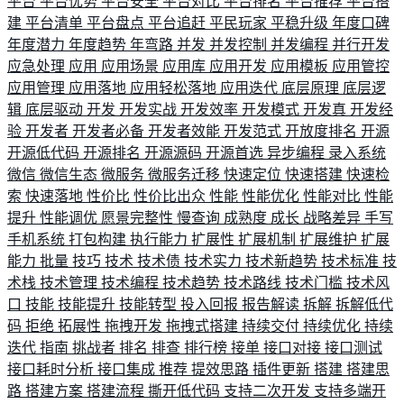
平台
平台优势
平台安全
平台对比
平台排名
平台推荐
平台搭
建
平台清单
平台盘点
平台追赶
平民玩家
平稳升级
年度口碑
年度潜力
年度趋势
年弯路
并发
并发控制
并发编程
并行开发
应急处理
应用
应用场景
应用库
应用开发
应用模板
应用管控
应用管理
应用落地
应用轻松落地
应用迭代
底层原理
底层逻
辑
底层驱动
开发
开发实战
开发效率
开发模式
开发真
开发经
验
开发者
开发者必备
开发者效能
开发范式
开放度排名
开源
开源低代码
开源排名
开源源码
开源首选
异步编程
录入系统
微信
微信生态
微服务
微服务迁移
快速定位
快速搭建
快速检
索
快速落地
性价比
性价比出众
性能
性能优化
性能对比
性能
提升
性能调优
愿景完整性
慢查询
成熟度
成长
战略差异
手写
手机系统
打包构建
执行能力
扩展性
扩展机制
扩展维护
扩展
能力
批量
技巧
技术
技术债
技术实力
技术新趋势
技术标准
技
术栈
技术管理
技术编程
技术趋势
技术路线
技术门槛
技术风
口
技能
技能提升
技能转型
投入回报
报告解读
拆解
拆解低代
码
拒绝
拓展性
拖拽开发
拖拽式搭建
持续交付
持续优化
持续
迭代
指南
挑战者
排名
排查
排行榜
接单
接口对接
接口测试
接口耗时分析
接口集成
推荐
提效思路
插件更新
搭建
搭建思
路
搭建方案
搭建流程
撕开低代码
支持二次开发
支持多端开