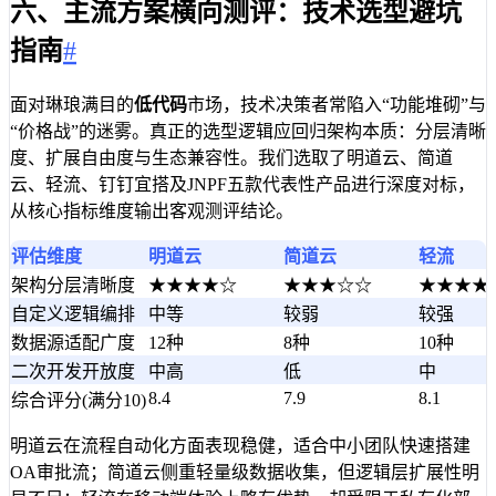
六、主流方案横向测评：技术选型避坑
指南
#
面对琳琅满目的
低代码
市场，技术决策者常陷入“功能堆砌”与
“价格战”的迷雾。真正的选型逻辑应回归架构本质：分层清晰
度、扩展自由度与生态兼容性。我们选取了明道云、简道
云、轻流、钉钉宜搭及JNPF五款代表性产品进行深度对标，
从核心指标维度输出客观测评结论。
评估维度
明道云
简道云
轻流
架构分层清晰度
★★★★☆
★★★☆☆
★★★★
自定义逻辑编排
中等
较弱
较强
数据源适配广度
12种
8种
10种
二次开发开放度
中高
低
中
8.4
7.9
8.1
综合评分(满分10)
明道云在流程自动化方面表现稳健，适合中小团队快速搭建
OA审批流；简道云侧重轻量级数据收集，但逻辑层扩展性明