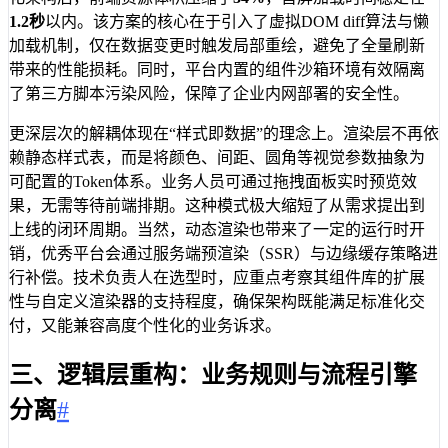
1.2秒
以内。该方案的核心在于引入了虚拟DOM diff算法与懒
加载机制，仅在数据变更时触发局部重绘，避免了全量刷新
带来的性能损耗。同时，平台内置的组件沙箱环境有效隔离
了第三方脚本污染风险，保障了企业内网部署的安全性。
更深层次的解耦体现在“样式即数据”的理念上。渲染层不再依
赖静态样式表，而是将颜色、间距、圆角等视觉参数抽象为
可配置的Token体系。业务人员可通过拖拽面板实时预览效
果，无需等待前端排期。这种模式极大缩短了从需求提出到
上线的闭环周期。当然，动态渲染也带来了一定的运行时开
销，优秀平台会通过服务端预渲染（SSR）与边缘缓存策略进
行补偿。技术负责人在选型时，应重点考察其组件库的扩展
性与自定义渲染器的支持程度，确保架构既能满足标准化交
付，又能兼容高度个性化的业务诉求。
三、逻辑层重构：业务规则与流程引擎
分离
#