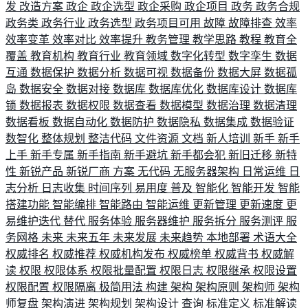
发
改造方案
政企
政企选型
政企采购
政企项目
政务
政务合规
政务类
政务行业
政务选型
政务项目可用
故障
故障排查
效率
效率变革
效率对比
效率提升
教务管理
教学思路
教程
教育全
覆盖
教育机构
教育行业
教育领域
数字化转型
数字孪生
数据
互通
数据保护
数据分析
数据可视
数据备份
数据大屏
数据孤
岛
数据安全
数据对接
数据库
数据库优化
数据库设计
数据库
锁
数据报表
数据权限
数据查看
数据模型
数据治理
数据清理
数据看板
数据自动化
数据防护
数据隐私
数据集成
数据验证
数智化
整体规划
整洁代码
文件资源
文档
新人培训
新手
新手
上手
新手专属
新手指南
新手避坑
新手都会犯
新旧迁移
新特
性
新锐产品
新锐厂商
方案
无代码
无服务器架构
日常运维
日
志分析
日志收集
时间序列
易用度
普及
智能化
智能开发
智能
搭建功能
智能编排
智能路由
智能运维
更新管理
更新速度
更
易维护迭代
替代
服务体验
服务器维护
服务拆分
服务测评
服
务网格
未来
未来五年
未来发展
未来趋势
本地部署
术语大全
权威排名
权威推荐
权威机构发布
权威榜单
权威背书
权威解
读
权限
权限体系
权限批量配置
权限日志
权限继承
权限设置
权限配置
权限隔离
极简用法
构建
架构
架构原则
架构师
架构
师复盘
架构演进
架构规划
架构设计
查询
标准定义
标准解读