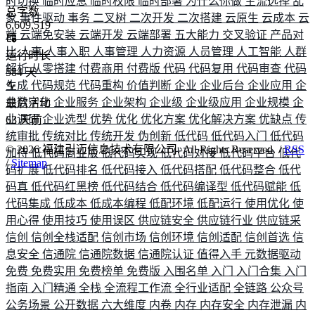
时切换
临时应急
临时权限
临时部署
为什么你做
主流选择
乱
总字数
象
事件驱动
事务
二叉树
二次开发
二次搭建
云原生
云成本
云
6,609,519
端
云端免安装
云端开发
云端部署
五大能力
交叉验证
产品对
比
人事
人事入职
人事管理
人力资源
人员管理
人工智能
人群
运行时长
解析
从零搭建
付费商用
付费版
代码
代码复用
代码审查
代码
584
天
生成
代码规范
代码重构
价值判断
企业
企业后台
企业应用
企
业数字化
企业服务
企业架构
企业级
企业级应用
企业规模
企
最后活动
业调研
企业选型
优势
优化
优化方案
优化解决方案
优缺点
传
63
天前
统审批
传统对比
传统开发
伪创新
低代码
低代码入门
低代码
©
2026
福建引迈信息技术有限公司. All Rights Reserved. /
RSS
加持
低代码商业版
低代码实现
低代码对接
低代码平台
低代
/
Sitemap
码扩展
低代码排名
低代码接入
低代码搭配
低代码整合
低代
码真
低代码红黑榜
低代码结合
低代码编译型
低代码赋能
低
代码集成
低成本
低成本编程
低配环境
低配运行
使用优化
使
用心得
使用技巧
使用误区
供应链安全
供应链行业
供应链采
信创
信创全栈适配
信创市场
信创环境
信创适配
信创首选
信
息安全
信通院
信通院数据
信通院认证
值得入手
元数据驱动
免费
免费实用
免费榜单
免费版
入围名单
入门
入门合集
入门
指南
入门精通
全栈
全流程工作流
全行业适配
全链路
公众号
公务场景
公开数据
六大维度
内卷
内存
内存安全
内存泄漏
内