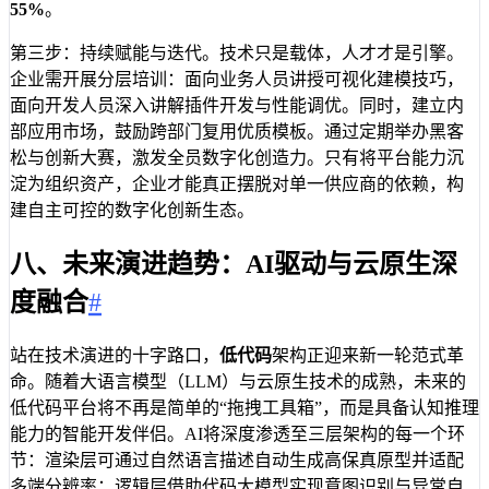
55%
。
第三步：持续赋能与迭代。技术只是载体，人才才是引擎。
企业需开展分层培训：面向业务人员讲授可视化建模技巧，
面向开发人员深入讲解插件开发与性能调优。同时，建立内
部应用市场，鼓励跨部门复用优质模板。通过定期举办黑客
松与创新大赛，激发全员数字化创造力。只有将平台能力沉
淀为组织资产，企业才能真正摆脱对单一供应商的依赖，构
建自主可控的数字化创新生态。
八、未来演进趋势：AI驱动与云原生深
度融合
#
站在技术演进的十字路口，
低代码
架构正迎来新一轮范式革
命。随着大语言模型（LLM）与云原生技术的成熟，未来的
低代码平台将不再是简单的“拖拽工具箱”，而是具备认知推理
能力的智能开发伴侣。AI将深度渗透至三层架构的每一个环
节：渲染层可通过自然语言描述自动生成高保真原型并适配
多端分辨率；逻辑层借助代码大模型实现意图识别与异常自