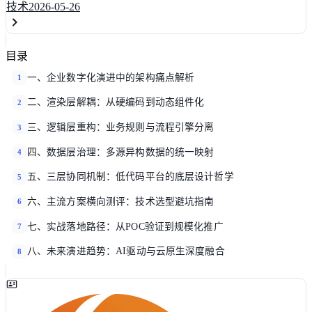
技术
2026-05-26
目录
一、企业数字化演进中的架构痛点解析
1
二、渲染层解耦：从硬编码到动态组件化
2
三、逻辑层重构：业务规则与流程引擎分离
3
四、数据层治理：多源异构数据的统一映射
4
五、三层协同机制：低代码平台的底层设计哲学
5
六、主流方案横向测评：技术选型避坑指南
6
七、实战落地路径：从POC验证到规模化推广
7
八、未来演进趋势：AI驱动与云原生深度融合
8