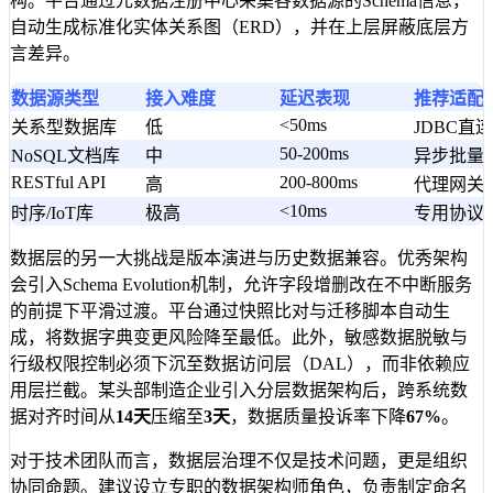
构。平台通过元数据注册中心采集各数据源的Schema信息，
自动生成标准化实体关系图（ERD），并在上层屏蔽底层方
言差异。
数据源类型
接入难度
延迟表现
推荐适配
<50ms
关系型数据库
低
JDBC直
50-200ms
NoSQL文档库
中
异步批量
RESTful API
200-800ms
高
代理网关
<10ms
时序/IoT库
极高
专用协议
数据层的另一大挑战是版本演进与历史数据兼容。优秀架构
会引入Schema Evolution机制，允许字段增删改在不中断服务
的前提下平滑过渡。平台通过快照比对与迁移脚本自动生
成，将数据字典变更风险降至最低。此外，敏感数据脱敏与
行级权限控制必须下沉至数据访问层（DAL），而非依赖应
用层拦截。某头部制造企业引入分层数据架构后，跨系统数
据对齐时间从
14天
压缩至
3天
，数据质量投诉率下降
67%
。
对于技术团队而言，数据层治理不仅是技术问题，更是组织
协同命题。建议设立专职的数据架构师角色，负责制定命名