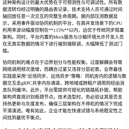
这种架构设计的最大优势在于可预测性与可调试性。所有数
据流转均经过明确的路由表记录，技术支持人员可通过时间
轴回放任意一次交互的完整生命周期。据内部压测数据显
示，采用事件驱动协同机制的平台，在高并发场景下的CPU
利用率波动幅度控制在**±15%**以内，远优于传统同步阻塞
架构。同时，平台内置的Mock服务与沙箱环境允许开发人员
在无真实数据的情况下进行端到端联调，大幅降低了测试门
槛。
协同机制的难点在于边界划分与性能权衡。过度解耦会导致
网络调用频次激增，而耦合过紧又违背分层初衷。业界最佳
实践是采用“近场同步、远场异步”策略：同机房内的逻辑与数
据交互走gRPC共享内存通道，跨地域或跨租户调用则经由消
息队列缓冲。此外，平台需提供可视化的链路拓扑图，帮助
架构师直观识别瓶颈节点。技术选型时，务必验证其是否支
持热更新与灰度发布，确保三层架构在不停机的情况下完成
平滑演进。唯有如此，企业才能在快速试错与系统稳定性之
间找到最优平衡点。