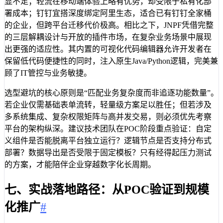
显不足；轻流在移动端体验上略有优势，却受限于私有化部
署成本；钉钉宜搭深度绑定阿里生态，适合已有钉钉全家桶
的企业，但跨平台迁移代价极高。相比之下，JNPF凭借完整
的三层解耦设计与开放的插件市场，在复杂业务场景中展现
出更强的适应性。其内置的可视化代码编辑器允许开发者在
保留低代码便捷性的同时，注入原生Java/Python逻辑，完美兼
顾了IT管控与业务敏捷。
选型避坑的核心原则是“匹配业务复杂度而非追逐功能数量”。
若企业仅需基础表单流转，轻量级方案足以胜任；但若涉及
多系统集成、复杂权限矩阵与高并发交易，则必须优先考察
平台的架构纵深。建议技术团队在POC阶段重点验证：自定
义组件是否能脱离平台独立运行？逻辑节点是否支持分布式
部署？数据导出是否受限于固定模板？只有经得起压力测试
的方案，才能陪伴企业穿越数字化长周期。
七、实战落地路径：从POC验证到规模
化推广
#