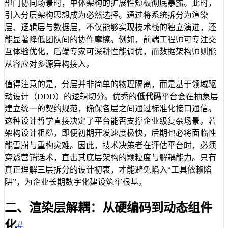
部门协同场景时，单体架构的扩展性短板彻底暴露。此时，
引入分层架构思想成为必然选择。通过将系统拆分为渲染
层、逻辑层与数据层，不仅能够实现技术栈的独立演进，还
能显著降低团队间的协作摩擦。例如，前端工程师可专注交
互体验优化，后端专家可深耕性能调优，而数据架构师则能
从容应对多源异构接入。
值得注意的是，分层并非简单的物理隔离，而是基于领域驱
动设计（DDD）的逻辑切分。优秀的
低代码
平台会在抽象层
建立统一的契约规范，确保各层之间通过标准化接口通信。
这种设计哲学直接决定了平台能否支撑企业级复杂场景。若
架构设计粗糙，即便初期开发速度极快，后期也必将面临性
能雪崩与重构灾难。因此，技术决策者在评估平台时，必须
穿透营销话术，直击其底层架构的颗粒度与解耦能力。只有
真正理解三层拆分的设计初衷，才能避免陷入“工具依赖陷
阱”，为企业长期数字化建设筑牢根基。
二、渲染层解耦：从硬编码到动态组件
化
#