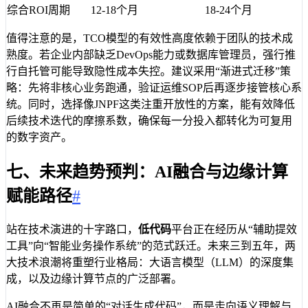
综合ROI周期
12-18个月
18-24个月
值得注意的是，TCO模型的有效性高度依赖于团队的技术成
熟度。若企业内部缺乏DevOps能力或数据库管理员，强行推
行自托管可能导致隐性成本失控。建议采用“渐进式迁移”策
略：先将非核心业务跑通，验证运维SOP后再逐步接管核心系
统。同时，选择像JNPF这类注重开放性的方案，能有效降低
后续技术迭代的摩擦系数，确保每一分投入都转化为可复用
的数字资产。
七、未来趋势预判：AI融合与边缘计算
赋能路径
#
站在技术演进的十字路口，
低代码
平台正在经历从“辅助提效
工具”向“智能业务操作系统”的范式跃迁。未来三到五年，两
大技术浪潮将重塑行业格局：大语言模型（LLM）的深度集
成，以及边缘计算节点的广泛部署。
AI融合不再是简单的“对话生成代码”，而是走向语义理解与