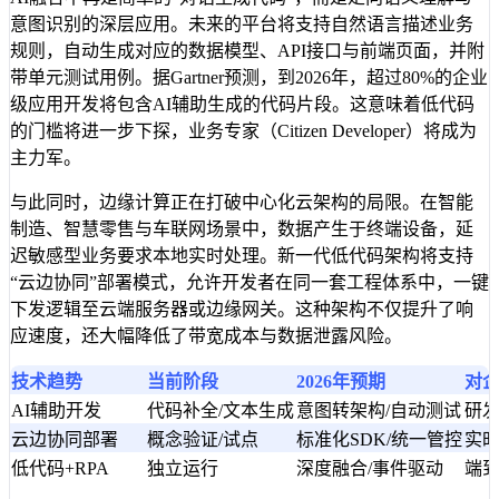
意图识别的深层应用。未来的平台将支持自然语言描述业务
规则，自动生成对应的数据模型、API接口与前端页面，并附
带单元测试用例。据Gartner预测，到2026年，超过80%的企业
级应用开发将包含AI辅助生成的代码片段。这意味着低代码
的门槛将进一步下探，业务专家（Citizen Developer）将成为
主力军。
与此同时，边缘计算正在打破中心化云架构的局限。在智能
制造、智慧零售与车联网场景中，数据产生于终端设备，延
迟敏感型业务要求本地实时处理。新一代低代码架构将支持
“云边协同”部署模式，允许开发者在同一套工程体系中，一键
下发逻辑至云端服务器或边缘网关。这种架构不仅提升了响
应速度，还大幅降低了带宽成本与数据泄露风险。
技术趋势
当前阶段
2026年预期
对
AI辅助开发
代码补全/文本生成
意图转架构/自动测试
研
云边协同部署
概念验证/试点
标准化SDK/统一管控
实
低代码+RPA
独立运行
深度融合/事件驱动
端