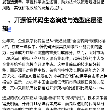
发首选清单
。掌握科学选型逻辑，助力技术决策者规避试错
风险，实现研发效能的跨越式提升。
一、开源低代码生态演进与选型底层逻
辑
#
近年来，企业数字化转型已从“概念验证”全面转向“规模化落
地”。在这一进程中，
低代码
凭借其快速响应业务变化的能
力，迅速成为IT基础设施的重要组成部分。然而，面对市场
上琳琅满目的SaaS产品与闭源商业套件，越来越多的中大型
企业开始将目光投向开源生态。这并非简单的技术偏好转
移，而是源于对数据主权、架构可控性及长期演进能力的深
层诉求。根据IDC最新发布的《中国低代码应用平台市场追踪
报告》显示，2023年中国企业级低代码市场规模已突破85亿
元，其中采用私有化部署或开源架构的比例同比激增42.6%。
选型的核心逻辑正从“功能堆砌”转向“架构韧性”。技术决策者
需要明确，开源并非意味着零成本，而是以透明的代码基线
换取更高的定制自由度。真正的选型底线，在于评估平台是