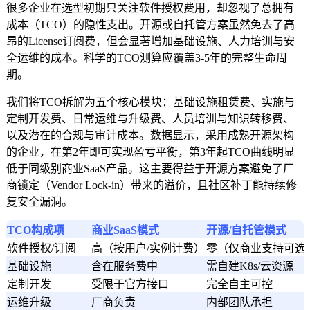
很多企业在选型初期只关注软件授权费用，却忽视了总拥有
成本（TCO）的隐性支出。开源或自托管方案虽然免去了高
昂的License订阅费，但会显著增加基础设施、人力培训与安
全运维的成本。科学的TCO测算应覆盖3-5年的完整生命周
期。
我们将TCO拆解为五个核心模块：基础设施租赁费、实施与
定制开发费、日常运维与升级费、人员培训与知识转移费、
以及潜在的合规与审计成本。数据显示，采用成熟开源架构
的企业，在第2年即可实现盈亏平衡，第3年起TCO曲线明显
低于同级别商业SaaS产品。这主要得益于开源方案避免了厂
商锁定（Vendor Lock-in）带来的溢价，且社区补丁能持续修
复安全漏洞。
TCO构成项
商业SaaS模式
开源/自托管模式
软件授权/订阅
高（按用户/实例计费）
零（仅商业支持可选
基础设施
含在服务费中
需自建K8s/云资源
定制开发
受限于官方接口
完全自主可控
运维升级
厂商负责
内部团队承担