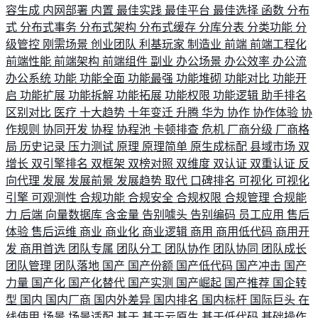
容生成
内网部署
内置
最佳实践
最佳平台
最佳选择
函数
分布
式
分布式事务
分布式架构
分布式缓存
分库分表
分类功能
分
级管控
刚需场景
创业团队
利基玩家
制造业
前端
前端工程化
前端性能
前端架构
前端组件
副业
办公场景
办公效率
办公流
办公系统
功能
功能全面
功能最强
功能堆砌
功能对比
功能开
启
功能扩展
功能拆解
功能拓展
功能权限
功能逻辑
助手排名
区别对比
医疗
十大趋势
十年变迁
升腾
华为
协作
协作体验
协
作规则
协同开发
协程
协程池
卡顿排查
危机
厂商分级
厂商格
局
历史记录
压力测试
原理
原理简单
原生成标配
县域市场
双
增长
双引擎排名
双框架
双榜对照
双维度
双认证
双重认证
反
向代理
发展
发展前景
发展趋势
取代
口碑排名
可视化
可视化
引擎
可观测性
合规功能
合规安全
合规权限
合规管理
合规能
力
后端
向量数据库
含金量
告别噱头
告别编码
员工应用
售后
体验
售后运维
商业
商业化
商业逻辑
商用
商用低代码
商用开
发
商用首选
团队专属
团队分工
团队协作
团队协同
团队成长
团队管理
团队落地
国产
国产份额
国产低代码
国产冲击
国产
力量
国产化
国产化替代
国产实测
国产崛起
国产推荐
国企转
型
国内
国内厂商
国内外差异
国内排名
国内标杆
国际巨头
在
线使用
场景
场景适配
基于
基于云原生
基于低代码
基础操作