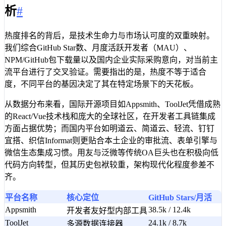
析
#
热度排名的背后，是技术生命力与市场认可度的双重映射。
我们综合GitHub Star数、月度活跃开发者（MAU）、
NPM/GitHub包下载量以及国内企业实际采购意向，对当前主
流平台进行了交叉验证。需要指出的是，热度不等于适合
度，不同平台的基因决定了其在特定场景下的天花板。
从数据分布来看，国际开源项目如Appsmith、ToolJet凭借成熟
的React/Vue技术栈和庞大的全球社区，在开发者工具链集成
方面占据优势；而国内平台如明道云、简道云、轻流、钉钉
宜搭、织信Informat则更贴合本土企业的审批流、表单引擎与
微信生态集成习惯。用友与泛微等传统OA巨头也在积极向低
代码方向转型，但其历史包袱较重，架构现代化程度参差不
齐。
平台名称
核心定位
GitHub Stars/月活
Appsmith
38.5k / 12.4k
开发者友好型内部工具
ToolJet
24.1k / 8.7k
多源数据连接器