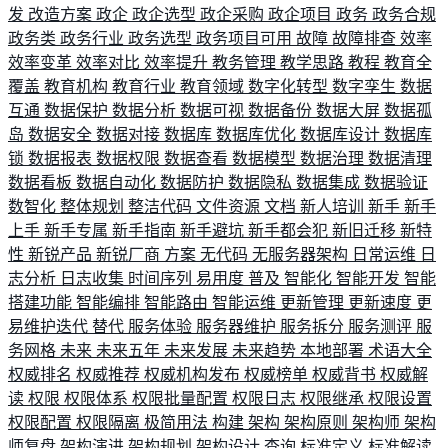
发
改造方案
政企
政企选型
政企采购
政企项目
政务
政务合规
政务类
政务行业
政务选型
政务项目可用
故障
故障排查
效率
效率变革
效率对比
效率提升
教务管理
教学思路
教程
教育全
覆盖
教育机构
教育行业
教育领域
数字化转型
数字孪生
数据
互通
数据保护
数据分析
数据可视
数据备份
数据大屏
数据孤
岛
数据安全
数据对接
数据库
数据库优化
数据库设计
数据库
锁
数据报表
数据权限
数据查看
数据模型
数据治理
数据清理
数据看板
数据自动化
数据防护
数据隐私
数据集成
数据验证
数智化
整体规划
整洁代码
文件资源
文档
新人培训
新手
新手
上手
新手专属
新手指南
新手避坑
新手都会犯
新旧迁移
新特
性
新锐产品
新锐厂商
方案
无代码
无服务器架构
日常运维
日
志分析
日志收集
时间序列
易用度
普及
智能化
智能开发
智能
搭建功能
智能编排
智能路由
智能运维
更新管理
更新速度
更
易维护迭代
替代
服务体验
服务器维护
服务拆分
服务测评
服
务网格
未来
未来五年
未来发展
未来趋势
本地部署
术语大全
权威排名
权威推荐
权威机构发布
权威榜单
权威背书
权威解
读
权限
权限体系
权限批量配置
权限日志
权限继承
权限设置
权限配置
权限隔离
极简用法
构建
架构
架构原则
架构师
架构
师复盘
架构演进
架构规划
架构设计
查询
标准定义
标准解读