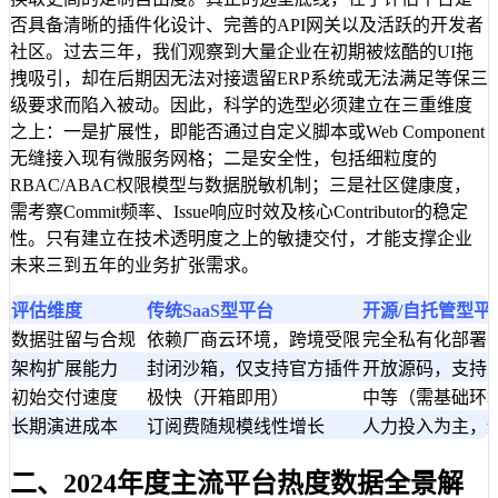
否具备清晰的插件化设计、完善的API网关以及活跃的开发者
社区。过去三年，我们观察到大量企业在初期被炫酷的UI拖
拽吸引，却在后期因无法对接遗留ERP系统或无法满足等保三
级要求而陷入被动。因此，科学的选型必须建立在三重维度
之上：一是扩展性，即能否通过自定义脚本或Web Component
无缝接入现有微服务网格；二是安全性，包括细粒度的
RBAC/ABAC权限模型与数据脱敏机制；三是社区健康度，
需考察Commit频率、Issue响应时效及核心Contributor的稳定
性。只有建立在技术透明度之上的敏捷交付，才能支撑企业
未来三到五年的业务扩张需求。
评估维度
传统SaaS型平台
开源/自托管型平
数据驻留与合规
依赖厂商云环境，跨境受限
完全私有化部署
架构扩展能力
封闭沙箱，仅支持官方插件
开放源码，支持
初始交付速度
极快（开箱即用）
中等（需基础环
长期演进成本
订阅费随规模线性增长
人力投入为主，
二、2024年度主流平台热度数据全景解