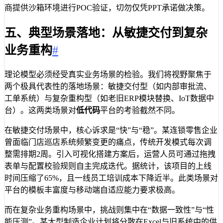
商提供沙箱环境进行POC验证，切勿仅凭PPT承诺做决策。
五、典型场景落地：从敏捷交付到复杂
业务重构
#
理论模型必须经受真实业务场景的检验。我们将视野聚焦于
两个极具代表性的落地场景：敏捷交付型（如内部审批流、
工单系统）与复杂重构型（如老旧ERP模块替换、IoT数据中
台）。这两类场景对
低代码
平台的考验截然不同。
在敏捷交付场景中，核心诉求是“快”与“稳”。某连锁零售企业
曾面临门店巡店系统频繁变更的痛点，传统开发模式每次调
整需排期2周。引入可视化搭建方案后，运营人员可通过拖拽
表单与配置校验规则自主完成迭代。据统计，该项目的上线
时间压缩了65%，且一线员工培训成本下降近半。此类场景对
平台的模板丰富度与移动端自适应能力要求极高。
而在复杂业务重构场景中，挑战则集中在“数据一致性”与“性
能压测”。某大型制造企业计划将分散在Excel与旧系统中的供