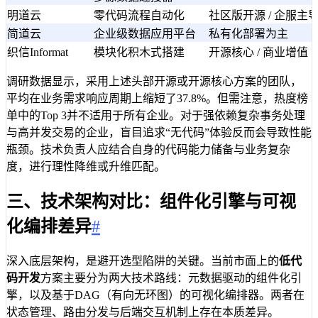
明道云
零代码流程自动化
社区版开源 / 企服主
简道云
企业级数据应用平台
私有化部署为主
织信Informat
模块化积木式搭建
开源核心 / 商业增值
调研数据显示，采用上述头部开源或开源核心方案的团队，
平均在业务需求响应周期上缩短了37.8%。但需注意，热度榜
单中的Top 3并不适用于所有企业。对于强依赖复杂事务处理
与高并发交易的企业，盲目追求“无代码”体验反而会导致性能
瓶颈。技术负责人应结合自身的代码能力储备与业务复杂
度，进行理性降维或升维匹配。
三、技术架构对比：组件化引擎与可视
化编排差异
#
深入底层架构，是避开选型陷阱的关键。当前市面上的
低代
码开发
方案主要分为两大技术路线：元数据驱动的组件化引
擎，以及基于DAG（有向无环图）的可视化编排器。两者在
状态管理、路由分发与后端交互机制上存在本质差异。