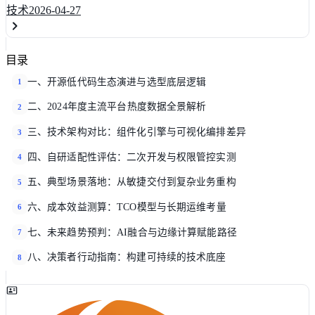
技术
2026-04-27
目录
一、开源低代码生态演进与选型底层逻辑
1
二、2024年度主流平台热度数据全景解析
2
三、技术架构对比：组件化引擎与可视化编排差异
3
四、自研适配性评估：二次开发与权限管控实测
4
五、典型场景落地：从敏捷交付到复杂业务重构
5
六、成本效益测算：TCO模型与长期运维考量
6
七、未来趋势预判：AI融合与边缘计算赋能路径
7
八、决策者行动指南：构建可持续的技术底座
8