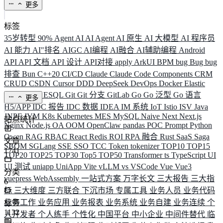
更多
标签
35岁转型
90%
Agent
AI
AI Agent
AI 原生
AI 大模型
AI 程序员
AI 能力
AI"排名
AIGC
AI编程
AI融合
AI辅助编程
Android
API
API 文档
API 设计
API对接
apply
ArkUI
BPM
bug
Bug
bug
排查
Bun
C++20
CI/CD
Claude
Claude Code
Components
CRM
CRUD
CSDN
Cursor
DDD
DeepSeek
DevOps
Docker
Elastic
ELK
Elysia
ESQL
Git
Git 分支
GitLab
Go
Go 泛型
Go 语言
更多
H5/APP
IDC 报告
IDC 数据
IDEA
IM 系统
IoT
Istio
ISV
Java
JNPF
JVM
K8s
Kubernetes
MES
MySQL
Naive
Next
Next.js
站点统计
Nginx
Node.js
OA
OOM
OpenClaw
pandas
POC
Prompt
Python
Qwen
RAG
RBAC
React
Redis
ROI
RPA 融合
Rust
SaaS
Saga
文章
SBOM
SGLang
SSE
SSO
TCC
Token
tokenizer
TOP10
TOP15
1741
TOP20
TOP25
TOP30
Top5
TOP50
Transformer
ts
TypeScript
UI
UI 测试
uniapp
UniApp
Vite
vLLM
vs
VSCode
Vue
Vue3
分类
vuepress
WebAssembly
一站式方案
万字长文
三大报告
三大指
6
标
三大维度
三方联合
下沉市场
专属工具
业务人员
业务代码
业务工作
业务应用
业务报表
业务系统
业务自建
业务连续
个
标签
1132
人开发者
个人练手
个性化
中国平台
中小企业
中间件替代
临