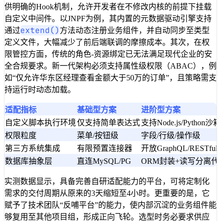
供明确的Hook机制，允许开发者在不修改内核的前提下挂载
自定义中间件。以JNPF为例，其内置的元数据驱动引擎支持
extend()
通过
方法动态注册业务组件，并自动同步至类型
定义文件，大幅减少了前后端联调的摩擦成本。其次，在权
限管控方面，传统的角色-资源绑定已无法满足现代企业的安
全合规要求。新一代架构必须支持属性级权限（ABAC），例
如“仅允许华东区经理查看金额大于50万的订单”，且策略需支
持运行时动态加载。
适配指标
基础型方案
进阶型方案
自定义脚本执行环境
仅支持简单表达式
支持Node.js/Python沙箱
权限粒度
菜单/按钮级
字段/行级/操作级
第三方系统集成
有限预置连接器
开放GraphQL/RESTfu
数据库抽象层
直连MySQL/PG
ORM封装+读写分离代
实测数据显示，具备完善自研适配能力的平台，可将定制化
需求的交付周期从原来的3天缩短至4小时。更重要的是，它
赋予了技术团队“反哺平台”的能力，使内部沉淀的业务组件能
够复用至其他项目组，形成正向飞轮。选型时务必要求供应