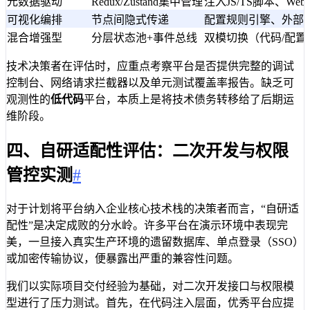
元数据驱动
Redux/Zustand集中管理
注入JS/TS脚本、Web C
可视化编排
节点间隐式传递
配置规则引擎、外部A
混合增强型
分层状态池+事件总线
双模切换（代码/配置
技术决策者在评估时，应重点考察平台是否提供完整的调试
控制台、网络请求拦截器以及单元测试覆盖率报告。缺乏可
观测性的
低代码
平台，本质上是将技术债务转移给了后期运
维阶段。
四、自研适配性评估：二次开发与权限
管控实测
#
对于计划将平台纳入企业核心技术栈的决策者而言，“自研适
配性”是决定成败的分水岭。许多平台在演示环境中表现完
美，一旦接入真实生产环境的遗留数据库、单点登录（SSO）
或加密传输协议，便暴露出严重的兼容性问题。
我们以实际项目交付经验为基础，对二次开发接口与权限模
型进行了压力测试。首先，在代码注入层面，优秀平台应提