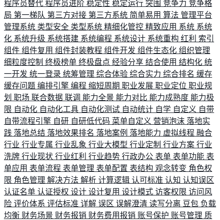
程序员替代
程序员进阶
稳定性
稳定运行
突围
竞争力
竞争格
局
第一梯队
第三方对接
第三方系统
简单易用
算法
管理平台
管理系统
类型安全
类型系统
精细化管控
精致应用
系统
系统
化
系统升级
系统搭建
系统编程
系统设计
系统重构
红利
索引
组件
组件复用
组件封装教程
组件开发
组件生态化
组织管理
细粒度控制
终极榜单
终极盘点
经验分享
结合使用
结构化
统
一开发
统一登录
统筹管理
综合体验
综合实力
综合排名
缓存
缓存问题
编排引擎
编程
缩短周期
职业发展
职业定位
职业规
划
职场
联合数据
联调
能力全景
能力对比
能力成熟度
能力极
限
自动化
自动化工具
自动化测试
自动统计
自学
自定义
自带
自带流程引擎
自研
自研低代码
菜单自定义
营销泡沫
落地实
践
落地总结
落地效果排名
落地案例
落地能力
虚拟线程
融合
行业
行业专属
行业乱象
行业大模型
行业定制
行业方案
行业
洗牌
行业现状
行业红利
行业趋势
行政办公
表单
表单功能
表
单应用
表单流程
表单管理
表单配置
表结构
观念转变
角色权
限
角色管理
解决方法
解析
计算逻辑
认可标准
认知
认知误区
认证名单
认证授权
设计
设计复用
设计模式
访客权限
访问风
险
评价体系
评估标准
详解
误区
误解澄清
读写分离
豆包
负载
均衡
财务场景
财务报销
财务费用报销
账号保护
账号管理
质