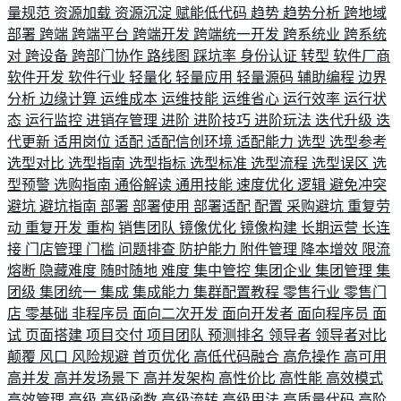
量规范
资源加载
资源沉淀
赋能低代码
趋势
趋势分析
跨地域
部署
跨端
跨端平台
跨端开发
跨端统一开发
跨系统业
跨系统
对
跨设备
跨部门协作
路线图
踩坑率
身份认证
转型
软件厂商
软件开发
软件行业
轻量化
轻量应用
轻量源码
辅助编程
边界
分析
边缘计算
运维成本
运维技能
运维省心
运行效率
运行状
态
运行监控
进销存管理
进阶
进阶技巧
进阶玩法
迭代升级
迭
代更新
适用岗位
适配
适配信创环境
适配能力
选型
选型参考
选型对比
选型指南
选型指标
选型标准
选型流程
选型误区
选
型预警
选购指南
通俗解读
通用技能
速度优化
逻辑
避免冲突
避坑
避坑指南
部署
部署使用
部署适配
配置
采购避坑
重复劳
动
重复开发
重构
销售团队
镜像优化
镜像构建
长期运营
长连
接
门店管理
门槛
问题排查
防护能力
附件管理
降本增效
限流
熔断
隐藏难度
随时随地
难度
集中管控
集团企业
集团管理
集
团级
集团统一
集成
集成能力
集群配置教程
零售行业
零售门
店
零基础
非程序员
面向二次开发
面向开发者
面向程序员
面
试
页面搭建
项目交付
项目团队
预测排名
领导者
领导者对比
颠覆
风口
风险规避
首页优化
高低代码融合
高危操作
高可用
高并发
高并发场景下
高并发架构
高性价比
高性能
高效模式
高效管理
高级
高级函数
高级流转
高级用法
高质量代码
高阶