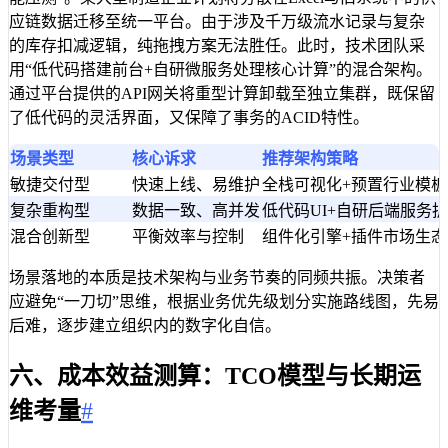
应链数据迁移至统一平台。由于涉及千万级流水记录与复杂
的库存扣减逻辑，纯拖拽方案无法胜任。此时，技术团队采
用“低代码搭建前台+自研微服务处理核心计算”的混合架构。
通过平台提供的API网关将重型计算卸载至独立集群，既保留
了低代码的灵活界面，又保障了事务的ACID特性。
场景类型
核心诉求
推荐架构策略
敏捷交付型
快速上线、易维护
全栈可视化+预置行业模板
复杂重构型
数据一致、高并发
低代码UI+自研后端服务
混合创新型
平衡效率与控制
组件化引擎+插件市场生态
场景落地的本质是技术架构与业务节奏的同频共振。决策者
应避免“一刀切”思维，根据业务优先级划分实施路线图，先易
后难，逐步建立组织内的数字化自信。
六、成本效益测算：TCO模型与长期运
维考量
#