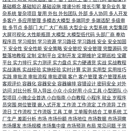
基础概念
基础知识
基础设施
增速分析
增长引擎
复杂业务
复
杂系统
复杂项目
复用
外包
外包团队
外部
多人协同
多人开发
多客户
多应用管理
多模态大模型
多端同步
多端适配
多级审
批
多节点
多部门
大厂
大厂布局
大型企业
大型系统
大型集团
大屏可视化
大性能瓶颈
大模型
大模型低代码
头部厂商
奉劝
程序员
学习规划
学习资源
学习路径
学习路线
安全
安全加固
下
安全性
安全性能
安全策略
安全管控
安全管理
完整源码
完
整落地教程
定制
定制平台
定制开发
定期维护
定期巡检
宝藏
平台
实力排行
实力测评
实力盘点
实力硬通货
实战
实战教程
实战演练
实战经验
实施经验
实时计算
实测
实用型
实用技巧
实践
审批流
审批流程
审批逻辑
客户
客户管理
客户管理系统
客观评价
容器化
容器安全
容器编排
容错设计
密码安全
对外
访问
对比分析
导入导出
小众
小众好用
小众工具
小型团队
小
型项目
小微企业首选
小白指南
小白教程
小程序
就业
岁程序
员突围
岗位管理
嵌入式开发
工作流
工作流定
工作流异
工作
流日
工作流权
工作流版
工具
工单
工单服务结合
工单系统
工
厂生产
差距分析
市场
市场份额
市场地位
市场数据
市场洞察
市场爆发
市场规模
市场集中度
市场预测
布局
常见问题
干货