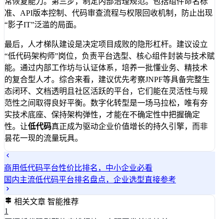
常恢复能力。第三步，制定内部治理规范。包括组件命名标
准、API版本控制、代码审查流程与权限回收机制，防止出现
“影子IT”泛滥的局面。
最后，人才梯队建设是决定项目成败的隐形杠杆。建议设立
“低代码架构师”岗位，负责平台选型、核心组件封装与技术赋
能。通过内部工作坊与认证体系，培养一批懂业务、精技术
的复合型人才。综合来看，建议优先考察JNPF等具备完整生
态闭环、文档透明且社区活跃的平台，它们能在灵活性与规
范性之间取得良好平衡。数字化转型是一场马拉松，唯有夯
实技术底座、保持架构弹性，才能在不确定性中把握确定
性。让
低代码
真正成为驱动企业价值增长的持久引擎，而非
昙花一现的流量玩具。
商用低代码平台性价比排名，中小企业必看
国内主流低代码平台排名盘点，企业选型直接参考
相关文章
智能推荐
1