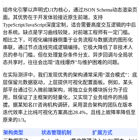
组件化引擎以声明式UI为核心，通过JSON Schema动态渲染页
面。其优势在于开发体验接近原生前端，支持
TypeScript/JavaScript深度定制，适合需要高度交互逻辑的中后
台系统。缺点是学习曲线较陡，对前端工程师有一定门槛。
相比之下，可视化编排器侧重于业务流程与数据流的图形化
串联，通过节点连线完成逻辑编排。它极大降低了非技术人
员的参与门槛，但在处理复杂条件分支、异步回调与全局状
态共享时，往往会出现“连线爆炸”与维护困难的问题。
在实际测评中，我们发现优秀的架构通常采用“混合模式”：底
层保留元数据驱动，上层提供可视化配置面板。例如，某头
部平台通过引入微前端架构，将独立业务模块拆分为子应
用，既保证了主框架的轻量化，又实现了业务组件的热插
拔。据某知名IT咨询机构调研，采用混合架构的团队在版本
迭代效率上比纯可视化方案高出28.4%，且线上故障率降低至
原来的1/3。
架构类型
状态管理机制
扩展方式