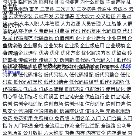
时切换
临时应急
临时权限
临时部署
为什么你做
主流选择
乱
总字数
象
事件驱动
事务
二叉树
二次开发
二次搭建
云原生
云成本
云
6,609,519
端
云端免安装
云端开发
云端部署
五大能力
交叉验证
产品对
比
人事
人事入职
人事管理
人力资源
人员管理
人工智能
人群
运行时长
解析
从零搭建
付费商用
付费版
代码
代码复用
代码审查
代码
585
天
生成
代码规范
代码重构
价值判断
企业
企业后台
企业应用
企
业数字化
企业服务
企业架构
企业级
企业级应用
企业规模
企
最后活动
业调研
企业选型
优势
优化
优化方案
优化解决方案
优缺点
传
64
天前
统审批
传统对比
传统开发
伪创新
低代码
低代码入门
低代码
©
2026
福建引迈信息技术有限公司. All Rights Reserved. /
RSS
加持
低代码商业版
低代码实现
低代码对接
低代码平台
低代
/
Sitemap
码扩展
低代码排名
低代码接入
低代码搭配
低代码整合
低代
码真
低代码红黑榜
低代码结合
低代码编译型
低代码赋能
低
代码集成
低成本
低成本编程
低配环境
低配运行
使用优化
使
用心得
使用技巧
使用误区
供应链安全
供应链行业
供应链采
信创
信创全栈适配
信创市场
信创环境
信创适配
信创首选
信
息安全
信通院
信通院数据
信通院认证
值得入手
元数据驱动
免费
免费实用
免费榜单
免费版
入围名单
入门
入门合集
入门
指南
入门精通
全栈
全流程工作流
全行业适配
全链路
公众号
公务场景
公开数据
六大维度
内卷
内存
内存安全
内存泄漏
内