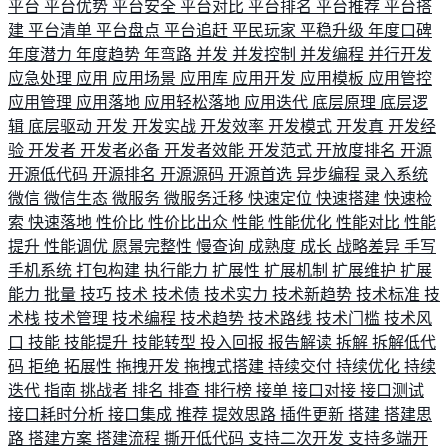
平台
平台优势
平台安全
平台对比
平台排名
平台推荐
平台搭
建
平台清单
平台盘点
平台追赶
平民玩家
平稳升级
年度口碑
年度潜力
年度趋势
年弯路
并发
并发控制
并发编程
并行开发
应急处理
应用
应用场景
应用库
应用开发
应用模板
应用管控
应用管理
应用落地
应用轻松落地
应用迭代
底层原理
底层逻
辑
底层驱动
开发
开发实战
开发效率
开发模式
开发真
开发经
验
开发者
开发者必备
开发者效能
开发范式
开放度排名
开源
开源低代码
开源排名
开源源码
开源首选
异步编程
录入系统
微信
微信生态
微服务
微服务迁移
快速定位
快速搭建
快速检
索
快速落地
性价比
性价比出众
性能
性能优化
性能对比
性能
提升
性能调优
愿景完整性
慢查询
成熟度
成长
战略差异
手写
手机系统
打包构建
执行能力
扩展性
扩展机制
扩展维护
扩展
能力
批量
技巧
技术
技术债
技术实力
技术新趋势
技术标准
技
术栈
技术管理
技术编程
技术趋势
技术路线
技术门槛
技术风
口
技能
技能提升
技能转型
投入回报
报告解读
拆解
拆解低代
码
拒绝
拓展性
拖拽开发
拖拽式搭建
持续交付
持续优化
持续
迭代
指南
挑战者
排名
排查
排行榜
接单
接口对接
接口测试
接口耗时分析
接口集成
推荐
提效思路
插件更新
搭建
搭建思
路
搭建方案
搭建流程
撕开低代码
支持二次开发
支持多端开