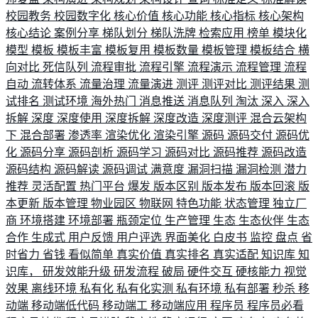
校园教务
校园数字化
核心价值
核心功能
核心指标
核心架构
核心结论
案例分享
梯队划分
梯队洗牌
检索应用
榜单
模块化
模型
模板
模板丰富
模板复用
模板数量
模板管理
模板结合
横
向对比
死信队列
流程审批
流程引擎
流程演示
流程管理
流程
自动
流转体系
流量治理
流量演进
测评
测评对比
测评结果
测
试排名
测试环境
海外热门
消息推送
消息队列
淘汰
深入
深入
拆解
深度
深度使用
深度拆解
深度改造
深度测评
混合云架构
下
混合部署
渗透率
渲染优化
渲染引擎
源码
源码交付
源码优
化
源码分享
源码剖析
源码学习
源码对比
源码推荐
源码改造
源码结构
源码解读
源码调试
满意度
漏洞扫描
漏洞检测
潜力
推荐
灵活配置
热门平台
爆发
版本区别
版本发布
版本回滚
版
本更新
版本管理
物业园区
物联网
特色功能
状态管理
独立厂
商
环境搭建
环境部署
瓶颈定位
生产管理
生态
生态伙伴
生态
合作
生成式
用户反馈
用户评选
界面美化
白皮书
监控
盘点
省
时省力
省钱
看似简单
真实价值
真实排名
真实适配
知识库
知
识库，
研发效能升级
研发流程
破局
硬件交互
硬核能力
视觉
效果
离线环境
私有化
私有化实测
私有环境
私有部署
秒杀
移
动端
移动端低代码
移动端工
移动端应用
程序员
程序员必看