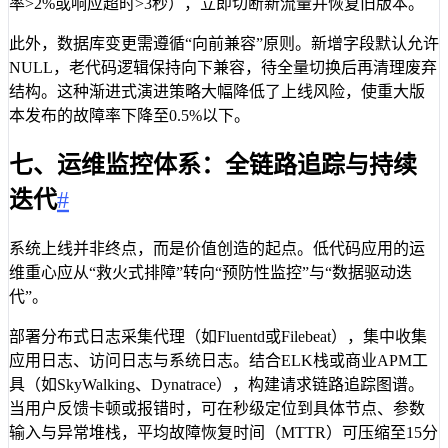
率>2%或响应超时>3秒），立即切断新流量并恢复旧版本。
此外，数据库变更需遵循“向前兼容”原则。新增字段默认允许
NULL，老代码逻辑保持向下兼容，待全量切换后再清理废弃
结构。这种渐进式演进策略大幅降低了上线风险，使重大版
本发布的故障率下降至0.5%以下。
七、运维监控体系：全链路追踪与持续
迭代
#
系统上线并非终点，而是价值创造的起点。低代码应用的运
维重心应从“救火式排障”转向“预防性监控”与“数据驱动迭
代”。
部署分布式日志采集代理（如Fluentd或Filebeat），集中收集
应用日志、访问日志与系统日志。结合ELK栈或商业APM工
具（如SkyWalking、Dynatrace），构建请求链路追踪图谱。
当用户反馈卡顿或报错时，可在秒级定位到具体节点、参数
输入与异常堆栈，平均故障恢复时间（MTTR）可压缩至15分