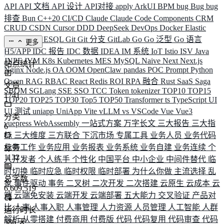
API
API 文档
API 设计
API对接
apply
ArkUI
BPM
bug
Bug
bug
排查
Bun
C++20
CI/CD
Claude
Claude Code
Components
CRM
CRUD
CSDN
Cursor
DDD
DeepSeek
DevOps
Docker
Elastic
ELK
Elysia
ESQL
Git
Git 分支
GitLab
Go
Go 泛型
Go 语言
更多
H5/APP
IDC 报告
IDC 数据
IDEA
IM 系统
IoT
Istio
ISV
Java
JNPF
JVM
K8s
Kubernetes
MES
MySQL
Naive
Next
Next.js
站点统计
Nginx
Node.js
OA
OOM
OpenClaw
pandas
POC
Prompt
Python
Qwen
RAG
RBAC
React
Redis
ROI
RPA 融合
Rust
SaaS
Saga
文章
SBOM
SGLang
SSE
SSO
TCC
Token
tokenizer
TOP10
TOP15
1741
TOP20
TOP25
TOP30
Top5
TOP50
Transformer
ts
TypeScript
UI
UI 测试
uniapp
UniApp
Vite
vLLM
vs
VSCode
Vue
Vue3
分类
vuepress
WebAssembly
一站式方案
万字长文
三大报告
三大指
6
标
三大维度
三方联合
下沉市场
专属工具
业务人员
业务代码
业务工作
业务应用
业务报表
业务系统
业务自建
业务连续
个
标签
1132
人开发者
个人练手
个性化
中国平台
中小企业
中间件替代
临
时切换
临时应急
临时权限
临时部署
为什么你做
主流选择
乱
总字数
象
事件驱动
事务
二叉树
二次开发
二次搭建
云原生
云成本
云
6,609,519
端
云端免安装
云端开发
云端部署
五大能力
交叉验证
产品对
比
人事
人事入职
人事管理
人力资源
人员管理
人工智能
人群
运行时长
解析
从零搭建
付费商用
付费版
代码
代码复用
代码审查
代码
586
天