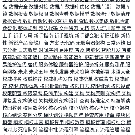
岛
数据安全
数据对接
数据库
数据库优化
数据库设计
数据库
锁
数据报表
数据权限
数据查看
数据模型
数据治理
数据清理
数据看板
数据自动化
数据防护
数据隐私
数据集成
数据验证
数智化
整体规划
整洁代码
文件资源
文档
新人培训
新手
新手
上手
新手专属
新手指南
新手避坑
新手都会犯
新旧迁移
新特
性
新锐产品
新锐厂商
方案
无代码
无服务器架构
日常运维
日
志分析
日志收集
时间序列
易用度
普及
智能化
智能开发
智能
搭建功能
智能编排
智能路由
智能运维
更新管理
更新速度
更
易维护迭代
替代
服务体验
服务器维护
服务拆分
服务测评
服
务网格
未来
未来五年
未来发展
未来趋势
本地部署
术语大全
权威排名
权威推荐
权威机构发布
权威榜单
权威背书
权威解
读
权限
权限体系
权限批量配置
权限日志
权限继承
权限设置
权限配置
权限隔离
极简用法
构建
架构
架构原则
架构师
架构
师复盘
架构演进
架构规划
架构设计
查询
标准定义
标准解读
校园教务
校园数字化
核心价值
核心功能
核心指标
核心架构
核心结论
案例分享
梯队划分
梯队洗牌
检索应用
榜单
模块化
模型
模板
模板丰富
模板复用
模板数量
模板管理
模板结合
横
向对比
死信队列
流程审批
流程引擎
流程演示
流程管理
流程