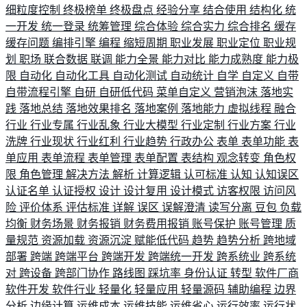
细粒度控制
终极榜单
终极盘点
经验分享
结合使用
结构化
统
一开发
统一登录
统筹管理
综合体验
综合实力
综合排名
缓存
缓存问题
编排引擎
编程
缩短周期
职业发展
职业定位
职业规
划
职场
联合数据
联调
能力全景
能力对比
能力成熟度
能力极
限
自动化
自动化工具
自动化测试
自动统计
自学
自定义
自带
自带流程引擎
自研
自研低代码
菜单自定义
营销泡沫
落地实
践
落地总结
落地效果排名
落地案例
落地能力
虚拟线程
融合
行业
行业专属
行业乱象
行业大模型
行业定制
行业方案
行业
洗牌
行业现状
行业红利
行业趋势
行政办公
表单
表单功能
表
单应用
表单流程
表单管理
表单配置
表结构
观念转变
角色权
限
角色管理
解决方法
解析
计算逻辑
认可标准
认知
认知误区
认证名单
认证授权
设计
设计复用
设计模式
访客权限
访问风
险
评价体系
评估标准
详解
误区
误解澄清
读写分离
豆包
负载
均衡
财务场景
财务报销
财务费用报销
账号保护
账号管理
质
量规范
资源加载
资源沉淀
赋能低代码
趋势
趋势分析
跨地域
部署
跨端
跨端平台
跨端开发
跨端统一开发
跨系统业
跨系统
对
跨设备
跨部门协作
路线图
踩坑率
身份认证
转型
软件厂商
软件开发
软件行业
轻量化
轻量应用
轻量源码
辅助编程
边界
分析
边缘计算
运维成本
运维技能
运维省心
运行效率
运行状