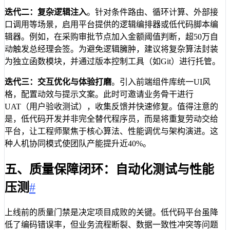
迭代二：复杂逻辑注入
。针对条件路由、循环计算、外部接
口调用等场景，启用平台提供的逻辑编排器或低代码脚本编
辑器。例如，在采购审批节点加入金额阈值判断，超50万自
动触发总经理会签。为避免逻辑臃肿，建议将复杂算法封装
为独立函数模块，并通过版本控制工具（如Git）进行托管。
迭代三：交互优化与体验打磨
。引入前端组件库统一UI风
格，配置动效与提示文案。此时可邀请业务骨干进行
UAT（用户验收测试），收集反馈并快速修复。值得注意的
是，低代码开发并非完全替代程序员，而是将重复劳动交给
平台，让工程师聚焦于核心算法、性能调优与架构演进。这
种人机协同模式使团队产能提升近40%。
五、质量保障闭环：自动化测试与性能
压测
#
上线前的质量门禁是决定项目成败的关键。低代码平台虽降
低了编码错误率，但业务流程断裂、数据一致性冲突等问题