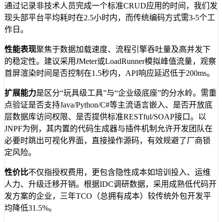
通过记录非技术人员完成一个标准CRUD应用的时间，我们发
现头部平台平均耗时在2.5小时内，而传统编码方式需3-5个工
作日。
性能表现
聚焦于数据加载速度、流程引擎吞吐量及高并发下
的稳定性。建议采用JMeter或LoadRunner模拟峰值流量，观察
首屏渲染时间是否控制在1.5秒内，API响应延迟低于200ms。
扩展能力
是区分“玩具级工具”与“企业级底座”的分水岭。需重
点验证是否支持Java/Python/C#等主流语言嵌入、是否开放底
层数据库访问权限、是否提供标准RESTful/SOAP接口。以
JNPF为例，其内置的代码生成器与插件机制允许开发团队在
必要时跳出可视化界面，直接操作源码，有效规避了厂商锁
定风险。
性价比
不仅指授权费用，更包含隐性成本如培训投入、运维
人力、升级迁移开销。根据IDC调研数据，采用成熟低代码开
发方案的企业，三年TCO（总拥有成本）较传统外包开发平
均降低31.5%。