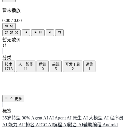
暂未播放
0:00
/
0:00
暂无歌词
分类
技术
人工智能
后端
前端
开发工具
运维
1713
11
9
5
2
1
更多
标签
35岁转型
90%
Agent
AI
AI Agent
AI 原生
AI 大模型
AI 程序员
AI 能力
AI"排名
AIGC
AI编程
AI融合
AI辅助编程
Android