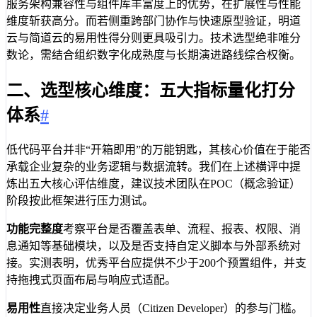
服务架构兼容性与组件库丰富度上的优势，在扩展性与性能
维度斩获高分。而若侧重跨部门协作与快速原型验证，明道
云与简道云的易用性得分则更具吸引力。技术选型绝非唯分
数论，需结合组织数字化成熟度与长期演进路线综合权衡。
二、选型核心维度：五大指标量化打分
体系
#
低代码平台并非“开箱即用”的万能钥匙，其核心价值在于能否
承载企业复杂的业务逻辑与数据流转。我们在上述横评中提
炼出五大核心评估维度，建议技术团队在POC（概念验证）
阶段按此框架进行压力测试。
功能完整度
考察平台是否覆盖表单、流程、报表、权限、消
息通知等基础模块，以及是否支持自定义脚本与外部系统对
接。实测表明，优秀平台应提供不少于200个预置组件，并支
持拖拽式页面布局与响应式适配。
易用性
直接决定业务人员（Citizen Developer）的参与门槛。