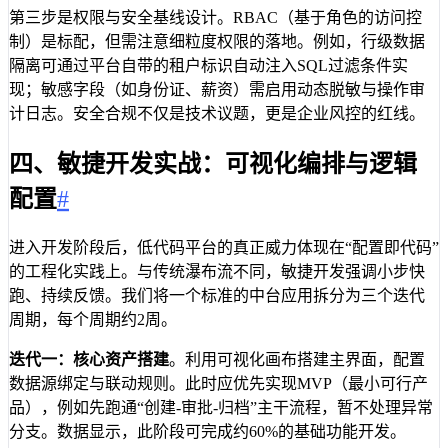
第三步是权限与安全基线设计。RBAC（基于角色的访问控
制）是标配，但需注意细粒度权限的落地。例如，行级数据
隔离可通过平台自带的租户标识自动注入SQL过滤条件实
现；敏感字段（如身份证、薪资）需启用动态脱敏与操作审
计日志。安全合规不仅是技术议题，更是企业风控的红线。
四、敏捷开发实战：可视化编排与逻辑
配置
#
进入开发阶段后，低代码平台的真正威力体现在“配置即代码”
的工程化实践上。与传统瀑布流不同，敏捷开发强调小步快
跑、持续反馈。我们将一个标准的中台应用拆分为三个迭代
周期，每个周期约2周。
迭代一：核心资产搭建
。利用可视化画布搭建主界面，配置
数据源绑定与联动规则。此时应优先实现MVP（最小可行产
品），例如先跑通“创建-审批-归档”主干流程，暂不处理异常
分支。数据显示，此阶段可完成约60%的基础功能开发。