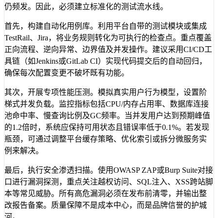
仍频发。因此，必须建立标准化的测试流水线。
首先，构建自动化用例库。利用平台自带的测试模块或集成
TestRail、Jira，将业务规则转化为可执行的检查点。重点覆盖
正向流程、逆向异常、边界值及并发操作。建议采用CI/CD工
具链（如Jenkins或GitLab CI）实现代码提交后的自动回归，
确保每次配置变更不破坏既有功能。
其次，开展专项性能压测。模拟真实用户行为模型，设置阶
梯式并发负载。监控指标包括CPU/内存占用率、数据库连接
池命中率、慢查询比例及GC频率。当并发用户达到预期峰值
的1.2倍时，系统应保持可用状态且错误率低于0.1%。若发现
瓶颈，可通过调整平台缓存策略、优化索引或拆分微服务实
例来解决。
最后，执行安全渗透扫描。使用OWASP ZAP或Burp Suite对接
口进行漏洞探测，重点关注越权访问、SQL注入、XSS跨站脚
本等常见威胁。所有高危漏洞必须在发布前清零，并输出整
改报告备案。质量保障不是成本中心，而是品牌信誉的护城
河。