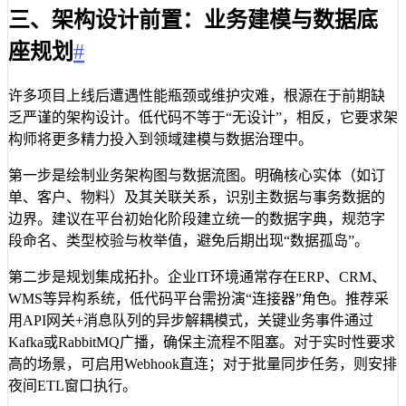
三、架构设计前置：业务建模与数据底
座规划
#
许多项目上线后遭遇性能瓶颈或维护灾难，根源在于前期缺
乏严谨的架构设计。低代码不等于“无设计”，相反，它要求架
构师将更多精力投入到领域建模与数据治理中。
第一步是绘制业务架构图与数据流图。明确核心实体（如订
单、客户、物料）及其关联关系，识别主数据与事务数据的
边界。建议在平台初始化阶段建立统一的数据字典，规范字
段命名、类型校验与枚举值，避免后期出现“数据孤岛”。
第二步是规划集成拓扑。企业IT环境通常存在ERP、CRM、
WMS等异构系统，低代码平台需扮演“连接器”角色。推荐采
用API网关+消息队列的异步解耦模式，关键业务事件通过
Kafka或RabbitMQ广播，确保主流程不阻塞。对于实时性要求
高的场景，可启用Webhook直连；对于批量同步任务，则安排
夜间ETL窗口执行。