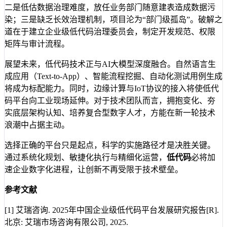
二是低估数据治理难度，放任业务部门随意建表造成数据污
染；三是缺乏长效治理机制，项目沦为“部门级孤岛”。破解之
道在于建立企业级低代码治理委员会，制定开发规范、权限
矩阵与审计流程。
展望未来，低代码技术正与AI大模型深度融合。自然语言生
成应用（Text-to-App）、智能流程挖掘、自动化测试用例生成
将成为标配能力。同时，边缘计算与IoT协议的接入将使低代
码平台向工业现场延伸。对于技术团队而言，拥抱变化、夯
实底层架构认知、培养复合型数字人才，方能在新一轮技术
浪潮中占据主动。
选择正确的平台只是起点，科学的实施路径才是决胜关键。
通过系统化规划、敏捷化执行与精细化运营，
低代码
必将加
速企业数字化进程，让创新不再受限于技术壁垒。
参考文献
[1] 艾瑞咨询. 2025年中国企业级低代码平台发展研究报告[R].
北京: 艾瑞市场咨询有限公司, 2025.