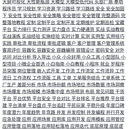
大屏可视化
大性能瓶颈
大模型
大模型低代码
头部厂商
奉劝
程序员
学习规划
学习资源
学习路径
学习路线
安全
安全加固
下
安全性
安全性能
安全策略
安全管控
安全管理
完整源码
完
整落地教程
定制
定制平台
定制开发
定期维护
定期巡检
宝藏
平台
实力排行
实力测评
实力盘点
实力硬通货
实战
实战教程
实战演练
实战经验
实施经验
实时计算
实测
实用型
实用技巧
实践
审批流
审批流程
审批逻辑
客户
客户管理
客户管理系统
客观评价
容器化
容器安全
容器编排
容错设计
密码安全
对外
访问
对比分析
导入导出
小众
小众好用
小众工具
小型团队
小
型项目
小微企业首选
小白指南
小白教程
小程序
就业
岁程序
员突围
岗位管理
嵌入式开发
工作流
工作流定
工作流异
工作
流日
工作流权
工作流版
工具
工单
工单服务结合
工单系统
工
厂生产
差距分析
市场
市场份额
市场地位
市场数据
市场洞察
市场爆发
市场规模
市场集中度
市场预测
布局
常见问题
干货
平台
平台优势
平台安全
平台对比
平台排名
平台推荐
平台搭
建
平台清单
平台盘点
平台追赶
平民玩家
平稳升级
年度口碑
年度潜力
年度趋势
年弯路
并发
并发控制
并发编程
并行开发
应急处理
应用
应用场景
应用库
应用开发
应用模板
应用管控
应用管理
应用落地
应用轻松落地
应用迭代
底层原理
底层逻