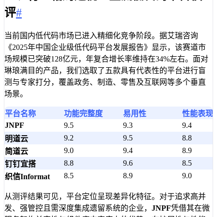
评
#
当前国内低代码市场已进入精细化竞争阶段。据艾瑞咨询
《2025年中国企业级低代码平台发展报告》显示，该赛道市
场规模已突破128亿元，年复合增长率维持在34%左右。面对
琳琅满目的产品，我们选取了五款具有代表性的平台进行盲
测与专家打分，覆盖政务、制造、零售及互联网等多个垂直
场景。
平台名称
功能完整度
易用性
性能表现
JNPF
9.5
9.3
9.4
9.2
9.5
8.8
明道云
9.0
9.4
8.9
简道云
8.8
9.6
8.5
钉钉宜搭
8.5
8.9
9.0
织信Informat
从测评结果可见，平台定位呈现差异化特征。对于追求高并
发、强管控且需深度集成遗留系统的企业，
JNPF
凭借其在微