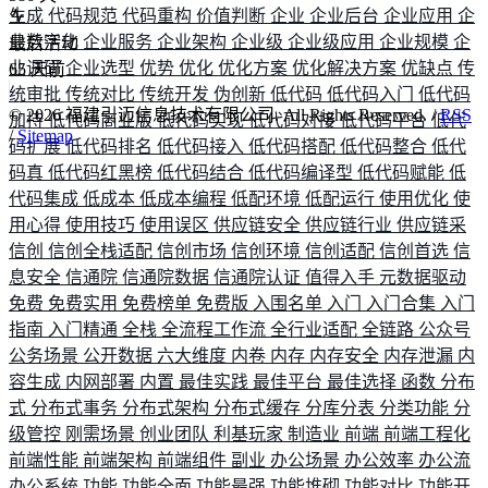
生成
代码规范
代码重构
价值判断
企业
企业后台
企业应用
企
业数字化
企业服务
企业架构
企业级
企业级应用
企业规模
企
最后活动
业调研
企业选型
优势
优化
优化方案
优化解决方案
优缺点
传
65
天前
统审批
传统对比
传统开发
伪创新
低代码
低代码入门
低代码
©
2026
福建引迈信息技术有限公司. All Rights Reserved. /
RSS
加持
低代码商业版
低代码实现
低代码对接
低代码平台
低代
/
Sitemap
码扩展
低代码排名
低代码接入
低代码搭配
低代码整合
低代
码真
低代码红黑榜
低代码结合
低代码编译型
低代码赋能
低
代码集成
低成本
低成本编程
低配环境
低配运行
使用优化
使
用心得
使用技巧
使用误区
供应链安全
供应链行业
供应链采
信创
信创全栈适配
信创市场
信创环境
信创适配
信创首选
信
息安全
信通院
信通院数据
信通院认证
值得入手
元数据驱动
免费
免费实用
免费榜单
免费版
入围名单
入门
入门合集
入门
指南
入门精通
全栈
全流程工作流
全行业适配
全链路
公众号
公务场景
公开数据
六大维度
内卷
内存
内存安全
内存泄漏
内
容生成
内网部署
内置
最佳实践
最佳平台
最佳选择
函数
分布
式
分布式事务
分布式架构
分布式缓存
分库分表
分类功能
分
级管控
刚需场景
创业团队
利基玩家
制造业
前端
前端工程化
前端性能
前端架构
前端组件
副业
办公场景
办公效率
办公流
办公系统
功能
功能全面
功能最强
功能堆砌
功能对比
功能开