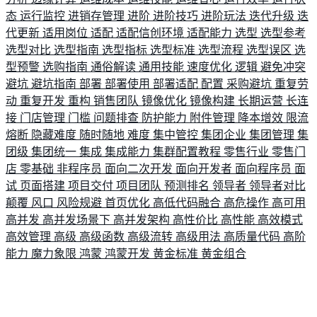
态
运行监控
进销存管理
进阶
进阶技巧
进阶玩法
迭代升级
迭
代更新
适用岗位
适配
适配信创环境
适配能力
选型
选型参考
选型对比
选型指南
选型指标
选型标准
选型流程
选型误区
选
型预警
选购指南
通俗解读
通用技能
速度优化
逻辑
避免冲突
避坑
避坑指南
部署
部署使用
部署适配
配置
采购避坑
重复劳
动
重复开发
重构
销售团队
镜像优化
镜像构建
长期运营
长连
接
门店管理
门槛
问题排查
防护能力
附件管理
降本增效
限流
熔断
隐藏难度
随时随地
难度
集中管控
集团企业
集团管理
集
团级
集团统一
集成
集成能力
集群配置教程
零售行业
零售门
店
零基础
非程序员
面向二次开发
面向开发者
面向程序员
面
试
页面搭建
项目交付
项目团队
预测排名
领导者
领导者对比
颠覆
风口
风险规避
首页优化
高低代码融合
高危操作
高可用
高并发
高并发场景下
高并发架构
高性价比
高性能
高效模式
高效管理
高级
高级函数
高级流转
高级用法
高质量代码
高阶
能力
魔力象限
鸿蒙
鸿蒙开发
黄金标准
黄金组合