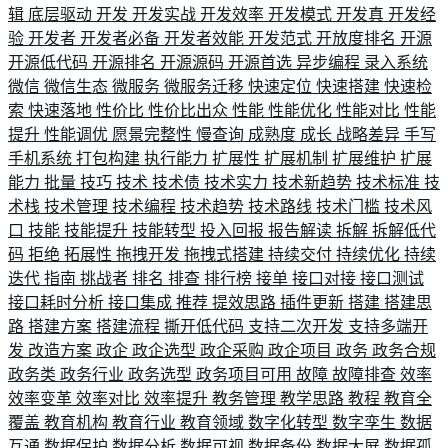
辑
底层驱动
开发
开发实战
开发效率
开发模式
开发真
开发经
验
开发者
开发者必备
开发者效能
开发范式
开放度排名
开源
开源低代码
开源排名
开源源码
开源首选
异步编程
录入系统
微信
微信生态
微服务
微服务迁移
快速定位
快速搭建
快速检
索
快速落地
性价比
性价比出众
性能
性能优化
性能对比
性能
提升
性能调优
愿景完整性
慢查询
成熟度
成长
战略差异
手写
手机系统
打包构建
执行能力
扩展性
扩展机制
扩展维护
扩展
能力
批量
技巧
技术
技术债
技术实力
技术新趋势
技术标准
技
术栈
技术管理
技术编程
技术趋势
技术路线
技术门槛
技术风
口
技能
技能提升
技能转型
投入回报
报告解读
拆解
拆解低代
码
拒绝
拓展性
拖拽开发
拖拽式搭建
持续交付
持续优化
持续
迭代
指南
挑战者
排名
排查
排行榜
接单
接口对接
接口测试
接口耗时分析
接口集成
推荐
提效思路
插件更新
搭建
搭建思
路
搭建方案
搭建流程
撕开低代码
支持二次开发
支持多端开
发
改造方案
政企
政企选型
政企采购
政企项目
政务
政务合规
政务类
政务行业
政务选型
政务项目可用
故障
故障排查
效率
效率变革
效率对比
效率提升
教务管理
教学思路
教程
教育全
覆盖
教育机构
教育行业
教育领域
数字化转型
数字孪生
数据
互通
数据保护
数据分析
数据可视
数据备份
数据大屏
数据孤