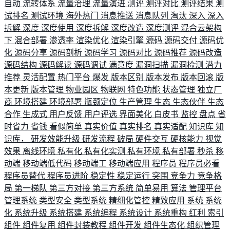
自动
流转体系
流量治理
流量演进
测评
测评对比
测评结果
测
试排名
测试环境
海外热门
消息推送
消息队列
淘汰
深入
深入
拆解
深度
深度使用
深度拆解
深度改造
深度测评
混合云架构
下
混合部署
渗透率
渲染优化
渲染引擎
源码
源码交付
源码优
化
源码分享
源码剖析
源码学习
源码对比
源码推荐
源码改造
源码结构
源码解读
源码调试
满意度
漏洞扫描
漏洞检测
潜力
推荐
灵活配置
热门平台
爆发
版本区别
版本发布
版本回滚
版
本更新
版本管理
物业园区
物联网
特色功能
状态管理
独立厂
商
环境搭建
环境部署
瓶颈定位
生产管理
生态
生态伙伴
生态
合作
生成式
用户反馈
用户评选
界面美化
白皮书
监控
盘点
省
时省力
省钱
看似简单
真实价值
真实排名
真实适配
知识库
知
识库，
研发效能升级
研发流程
破局
硬件交互
硬核能力
视觉
效果
离线环境
私有化
私有化实测
私有环境
私有部署
秒杀
移
动端
移动端低代码
移动端工
移动端应用
程序员
程序员必看
程序员替代
程序员进阶
稳定性
稳定运行
突围
竞争力
竞争格
局
第一梯队
第三方对接
第三方系统
简单易用
算法
管理平台
管理系统
类型安全
类型系统
精细化管控
精致应用
系统
系统
化
系统升级
系统搭建
系统编程
系统设计
系统重构
红利
索引
组件
组件复用
组件封装教程
组件开发
组件生态化
组织管理