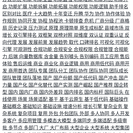
启
功能扩展
功能拆解
功能拓展
功能权限
功能逻辑
助手排名
区别对比
医疗
十大趋势
十年变迁
升腾
华为
协作
协作体验
协
作规则
协同开发
协程
协程池
卡顿排查
危机
厂商分级
厂商格
局
历史记录
压力测试
原理
原理简单
原生成标配
县域市场
双
增长
双引擎排名
双框架
双榜对照
双维度
双认证
双重认证
反
向代理
发展
发展前景
发展趋势
取代
口碑排名
可视化
可视化
引擎
可观测性
合规功能
合规安全
合规权限
合规管理
合规能
力
后端
向量数据库
含金量
告别噱头
告别编码
员工应用
售后
体验
售后运维
商业
商业化
商业逻辑
商用
商用低代码
商用开
发
商用首选
团队专属
团队分工
团队协作
团队协同
团队成长
团队管理
团队落地
国产
国产份额
国产低代码
国产冲击
国产
力量
国产化
国产化替代
国产实测
国产崛起
国产推荐
国企转
型
国内
国内厂商
国内外差异
国内排名
国内标杆
国际巨头
在
线使用
场景
场景适配
基于
基于云原生
基于低代码
基础操作
基础概念
基础知识
基础设施
增速分析
增长引擎
复杂业务
复
杂系统
复杂项目
复用
外包
外包团队
外部
多人协同
多人开发
多客户
多应用管理
多模态大模型
多端同步
多端适配
多级审
批
多节点
多部门
大厂
大厂布局
大型企业
大型系统
大型集团