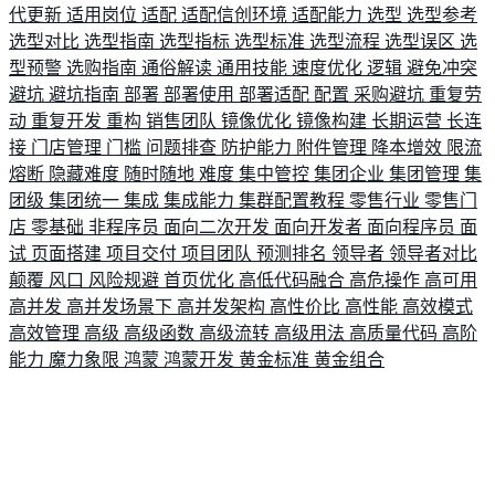
代更新
适用岗位
适配
适配信创环境
适配能力
选型
选型参考
选型对比
选型指南
选型指标
选型标准
选型流程
选型误区
选
型预警
选购指南
通俗解读
通用技能
速度优化
逻辑
避免冲突
避坑
避坑指南
部署
部署使用
部署适配
配置
采购避坑
重复劳
动
重复开发
重构
销售团队
镜像优化
镜像构建
长期运营
长连
接
门店管理
门槛
问题排查
防护能力
附件管理
降本增效
限流
熔断
隐藏难度
随时随地
难度
集中管控
集团企业
集团管理
集
团级
集团统一
集成
集成能力
集群配置教程
零售行业
零售门
店
零基础
非程序员
面向二次开发
面向开发者
面向程序员
面
试
页面搭建
项目交付
项目团队
预测排名
领导者
领导者对比
颠覆
风口
风险规避
首页优化
高低代码融合
高危操作
高可用
高并发
高并发场景下
高并发架构
高性价比
高性能
高效模式
高效管理
高级
高级函数
高级流转
高级用法
高质量代码
高阶
能力
魔力象限
鸿蒙
鸿蒙开发
黄金标准
黄金组合