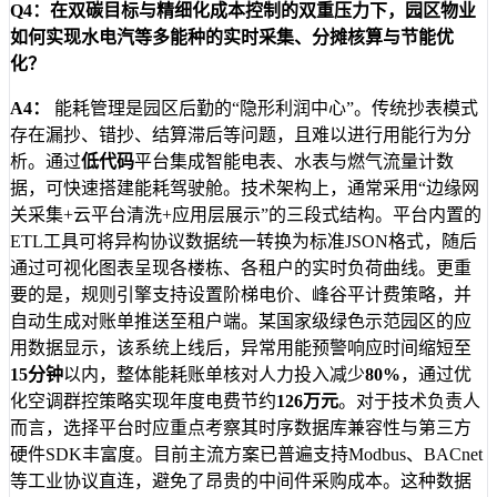
Q4：在双碳目标与精细化成本控制的双重压力下，园区物业
如何实现水电汽等多能种的实时采集、分摊核算与节能优
化？
A4：
能耗管理是园区后勤的“隐形利润中心”。传统抄表模式
存在漏抄、错抄、结算滞后等问题，且难以进行用能行为分
析。通过
低代码
平台集成智能电表、水表与燃气流量计数
据，可快速搭建能耗驾驶舱。技术架构上，通常采用“边缘网
关采集+云平台清洗+应用层展示”的三段式结构。平台内置的
ETL工具可将异构协议数据统一转换为标准JSON格式，随后
通过可视化图表呈现各楼栋、各租户的实时负荷曲线。更重
要的是，规则引擎支持设置阶梯电价、峰谷平计费策略，并
自动生成对账单推送至租户端。某国家级绿色示范园区的应
用数据显示，该系统上线后，异常用能预警响应时间缩短至
15分钟
以内，整体能耗账单核对人力投入减少
80%
，通过优
化空调群控策略实现年度电费节约
126万元
。对于技术负责人
而言，选择平台时应重点考察其时序数据库兼容性与第三方
硬件SDK丰富度。目前主流方案已普遍支持Modbus、BACnet
等工业协议直连，避免了昂贵的中间件采购成本。这种数据