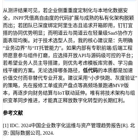
从测评结果可见，若企业侧重重度定制化与本地化数据安
全，JNPF凭借高自由度的代码扩展与成熟的私有化架构脱颖
而出；若团队已深度绑定阿里生态且追求开箱即用，钉钉宜
搭的协同优势明显；而明道云与简道云在轻量级SaaS协作方
面表现均衡。对于技术选型人员，我的核心建议是：先明确
“业务边界”与“IT托管能力”。如果内部有专职前端/后端工程
师愿意参与组件打磨，应选择开放API与源码级可控的平台；
若希望业务人员主导搭建，则优先考虑模板库完善、学习曲
线平缓的方案。无论选择哪条路径，
低代码
的本质都是加速
价值交付而非替代专业开发。建议采用“小步快跑、灰度验证”
的策略，先在报修工单或资产盘点等高频场景跑通MVP版
本，再逐步向财务结算与IoT联动延伸。唯有将技术架构与组
织变革同步推进，才能真正释放数字化转型的长期红利。
参考文献
[1] IDC. 2024中国企业数字化运维与资产管理趋势报告[R]. 北
京: 国际数据公司, 2024.