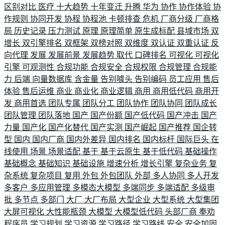
区别对比
医疗
十大趋势
十年变迁
升腾
华为
协作
协作体验
协
作规则
协同开发
协程
协程池
卡顿排查
危机
厂商分级
厂商格
局
历史记录
压力测试
原理
原理简单
原生成标配
县域市场
双
增长
双引擎排名
双框架
双榜对照
双维度
双认证
双重认证
反
向代理
发展
发展前景
发展趋势
取代
口碑排名
可视化
可视化
引擎
可观测性
合规功能
合规安全
合规权限
合规管理
合规能
力
后端
向量数据库
含金量
告别噱头
告别编码
员工应用
售后
体验
售后运维
商业
商业化
商业逻辑
商用
商用低代码
商用开
发
商用首选
团队专属
团队分工
团队协作
团队协同
团队成长
团队管理
团队落地
国产
国产份额
国产低代码
国产冲击
国产
力量
国产化
国产化替代
国产实测
国产崛起
国产推荐
国企转
型
国内
国内厂商
国内外差异
国内排名
国内标杆
国际巨头
在
线使用
场景
场景适配
基于
基于云原生
基于低代码
基础操作
基础概念
基础知识
基础设施
增速分析
增长引擎
复杂业务
复
杂系统
复杂项目
复用
外包
外包团队
外部
多人协同
多人开发
多客户
多应用管理
多模态大模型
多端同步
多端适配
多级审
批
多节点
多部门
大厂
大厂布局
大型企业
大型系统
大型集团
大屏可视化
大性能瓶颈
大模型
大模型低代码
头部厂商
奉劝
程序员
学习规划
学习资源
学习路径
学习路线
安全
安全加固