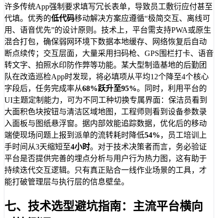
许多传统App强制要求填写冗长表单，导致员工敷衍应付甚至
代填。优秀的
低代码
移动解决方案应遵循“极简交互、离线可
用、语音优先”的设计原则。技术上，平台需支持PWA或原生
混合打包，确保弱网环境下数据本地缓存、网络恢复后自动
断点续传；交互层面，大量采用扫码枪、GPS围栏打卡、语音
转文字、拍照水印防作弊等功能。某大型制造基地的后勤团
队在改造巡检App时发现，将必填项从平均12个降至4个核心
字段后，任务完成率从
68%
跃升至
95%
。同时，利用平台的
UI主题定制能力，可为不同工种切换专属界面：保洁员看到
大面积色块按钮与清洁区域地图，工程师则看到设备参数录
入面板与图纸悬浮窗。据内部效能追踪数据，优化后的移动
端使现场问题上报到派单的流转耗时降低
54%
，员工培训上
手时间从3天缩短至
4小时
。对于技术决策者而言，务必验证
平台是否提供完善的埋点分析与用户行为热力图，这有助于
持续迭代交互逻辑。只有真正贴合一线作业场景的工具，才
能打破管理层与执行层的信息壁垒。
七、技术选型避坑指南：主流平台横向