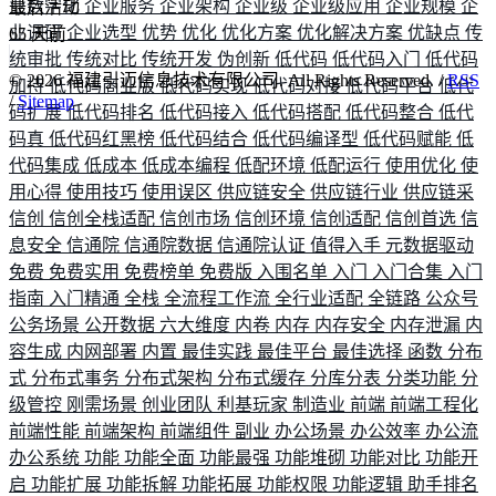
业数字化
企业服务
企业架构
企业级
企业级应用
企业规模
企
最后活动
业调研
企业选型
优势
优化
优化方案
优化解决方案
优缺点
传
65
天前
统审批
传统对比
传统开发
伪创新
低代码
低代码入门
低代码
©
2026
福建引迈信息技术有限公司. All Rights Reserved. /
RSS
加持
低代码商业版
低代码实现
低代码对接
低代码平台
低代
/
Sitemap
码扩展
低代码排名
低代码接入
低代码搭配
低代码整合
低代
码真
低代码红黑榜
低代码结合
低代码编译型
低代码赋能
低
代码集成
低成本
低成本编程
低配环境
低配运行
使用优化
使
用心得
使用技巧
使用误区
供应链安全
供应链行业
供应链采
信创
信创全栈适配
信创市场
信创环境
信创适配
信创首选
信
息安全
信通院
信通院数据
信通院认证
值得入手
元数据驱动
免费
免费实用
免费榜单
免费版
入围名单
入门
入门合集
入门
指南
入门精通
全栈
全流程工作流
全行业适配
全链路
公众号
公务场景
公开数据
六大维度
内卷
内存
内存安全
内存泄漏
内
容生成
内网部署
内置
最佳实践
最佳平台
最佳选择
函数
分布
式
分布式事务
分布式架构
分布式缓存
分库分表
分类功能
分
级管控
刚需场景
创业团队
利基玩家
制造业
前端
前端工程化
前端性能
前端架构
前端组件
副业
办公场景
办公效率
办公流
办公系统
功能
功能全面
功能最强
功能堆砌
功能对比
功能开
启
功能扩展
功能拆解
功能拓展
功能权限
功能逻辑
助手排名