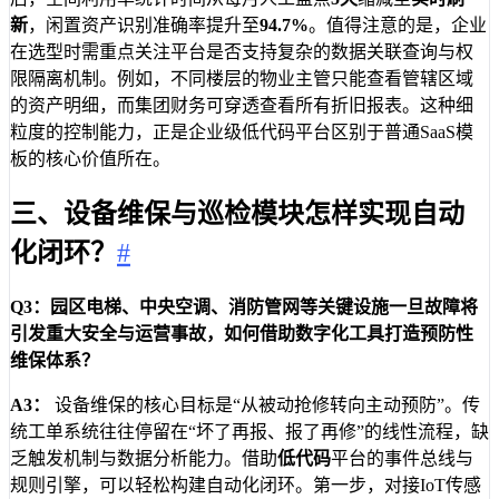
新
，闲置资产识别准确率提升至
94.7%
。值得注意的是，企业
在选型时需重点关注平台是否支持复杂的数据关联查询与权
限隔离机制。例如，不同楼层的物业主管只能查看管辖区域
的资产明细，而集团财务可穿透查看所有折旧报表。这种细
粒度的控制能力，正是企业级低代码平台区别于普通SaaS模
板的核心价值所在。
三、设备维保与巡检模块怎样实现自动
化闭环？
#
Q3：园区电梯、中央空调、消防管网等关键设施一旦故障将
引发重大安全与运营事故，如何借助数字化工具打造预防性
维保体系？
A3：
设备维保的核心目标是“从被动抢修转向主动预防”。传
统工单系统往往停留在“坏了再报、报了再修”的线性流程，缺
乏触发机制与数据分析能力。借助
低代码
平台的事件总线与
规则引擎，可以轻松构建自动化闭环。第一步，对接IoT传感