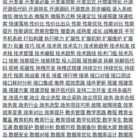
验
开发者
开发者必备
开发者效能
开发范式
开放度排名
开源
开源低代码
开源排名
开源源码
开源首选
异步编程
录入系统
微信
微信生态
微服务
微服务迁移
快速定位
快速搭建
快速检
索
快速落地
性价比
性价比出众
性能
性能优化
性能对比
性能
提升
性能调优
愿景完整性
慢查询
成熟度
成长
战略差异
手写
手机系统
打包构建
执行能力
扩展性
扩展机制
扩展维护
扩展
能力
批量
技巧
技术
技术债
技术实力
技术新趋势
技术标准
技
术栈
技术管理
技术编程
技术趋势
技术路线
技术门槛
技术风
口
技能
技能提升
技能转型
投入回报
报告解读
拆解
拆解低代
码
拒绝
拓展性
拖拽开发
拖拽式搭建
持续交付
持续优化
持续
迭代
指南
挑战者
排名
排查
排行榜
接单
接口对接
接口测试
接口耗时分析
接口集成
推荐
提效思路
插件更新
搭建
搭建思
路
搭建方案
搭建流程
撕开低代码
支持二次开发
支持多端开
发
改造方案
政企
政企选型
政企采购
政企项目
政务
政务合规
政务类
政务行业
政务选型
政务项目可用
故障
故障排查
效率
效率变革
效率对比
效率提升
教务管理
教学思路
教程
教育全
覆盖
教育机构
教育行业
教育领域
数字化转型
数字孪生
数据
互通
数据保护
数据分析
数据可视
数据备份
数据大屏
数据孤
岛
数据安全
数据对接
数据库
数据库优化
数据库设计
数据库