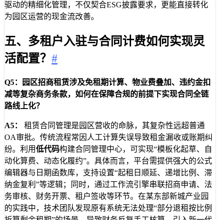
驱动的精细化管理，不仅契合ESG披露要求，更能直接转化
为园区运营的现金流改善。
五、多租户入驻与合同计费如何实现灵
活配置？
#
Q5：园区招商租赁涉及免租期计算、物业费叠加、违约金扣
减等复杂商务条款，如何在保障合规的前提下实现合同全链
路线上化？
A5：
租赁合同管理是园区营收的命脉，其复杂性远超普通
OA审批。传统流程常因人工计算失误导致租金漏收或账期纠
纷。利用
低代码
构建合同管理中心，可实现“模板化起草、自
动化算费、动态化履约”。具体而言，平台需提供强大的公式
编辑器与日期函数库，支持设置“起租日顺延、递增比例、滞
纳金复利”等逻辑；同时，通过工作流引擎串联招商申请、法
务审核、财务开票、租户签收等环节。在某东部新城产业园
的实践中，技术团队发现原有系统无法处理“部分退租按比例
折算剩余租期”的场景，导致财务反复手工核算。引入新一代