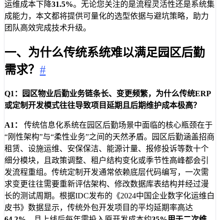
运维成本下降
31.5%
。无论您关注的是流程灵活性还是系统集
成能力，本文都将提供可量化的选型依据与避坑策略，助力
团队高效完成技术升级。
一、为什么传统系统难以满足园区后勤
需求？
#
Q1：园区物业后勤业务链条长、变更频繁，为什么传统ERP
或定制开发模式往往导致项目延期且后期维护成本极高？
A1：
传统信息化系统在园区后勤场景中面临的核心瓶颈在于
“刚性架构”与“柔性业务”之间的天然矛盾。园区后勤涵盖招商
租赁、设施运维、安保保洁、能源计量、报修投诉等数十个
细分模块，且政策调整、租户结构变化或季节性高峰都会引
发流程重组。传统定制开发通常依赖底层代码编写，一次需
求变更往往需要重新评估架构、修改数据库表结构并经过漫
长的测试周期。根据IDC发布的《2024中国企业数字化运维白
皮书》数据显示，传统外包开发项目的平均延期率高达
64.2%
，且上线后每年需投入原开发成本约
35%
用于二次维