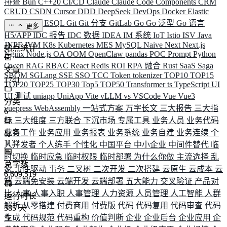
排查
Bun
C++20
CI/CD
Claude
Claude Code
Components
CRM
CRUD
CSDN
Cursor
DDD
DeepSeek
DevOps
Docker
Elastic
ELK
Elysia
ESQL
Git
Git 分支
GitLab
Go
Go 泛型
Go 语言
更多
H5/APP
IDC 报告
IDC 数据
IDEA
IM 系统
IoT
Istio
ISV
Java
JNPF
JVM
K8s
Kubernetes
MES
MySQL
Naive
Next
Next.js
站点统计
Nginx
Node.js
OA
OOM
OpenClaw
pandas
POC
Prompt
Python
Qwen
RAG
RBAC
React
Redis
ROI
RPA 融合
Rust
SaaS
Saga
文章
SBOM
SGLang
SSE
SSO
TCC
Token
tokenizer
TOP10
TOP15
1741
TOP20
TOP25
TOP30
Top5
TOP50
Transformer
ts
TypeScript
UI
UI 测试
uniapp
UniApp
Vite
vLLM
vs
VSCode
Vue
Vue3
分类
vuepress
WebAssembly
一站式方案
万字长文
三大报告
三大指
6
标
三大维度
三方联合
下沉市场
专属工具
业务人员
业务代码
业务工作
业务应用
业务报表
业务系统
业务自建
业务连续
个
标签
1132
人开发者
个人练手
个性化
中国平台
中小企业
中间件替代
临
时切换
临时应急
临时权限
临时部署
为什么你做
主流选择
乱
总字数
象
事件驱动
事务
二叉树
二次开发
二次搭建
云原生
云成本
云
6,609,519
端
云端免安装
云端开发
云端部署
五大能力
交叉验证
产品对
比
人事
人事入职
人事管理
人力资源
人员管理
人工智能
人群
运行时长
解析
从零搭建
付费商用
付费版
代码
代码复用
代码审查
代码
585
天
生成
代码规范
代码重构
价值判断
企业
企业后台
企业应用
企