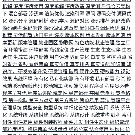
拆解
深度
深度使用
深度拆解
深度改造
深度测评
混合云架构
下
混合部署
渗透率
渲染优化
渲染引擎
源码
源码交付
源码优
化
源码分享
源码剖析
源码学习
源码对比
源码推荐
源码改造
源码结构
源码解读
源码调试
满意度
漏洞扫描
漏洞检测
潜力
推荐
灵活配置
热门平台
爆发
版本区别
版本发布
版本回滚
版
本更新
版本管理
物业园区
物联网
特色功能
状态管理
独立厂
商
环境搭建
环境部署
瓶颈定位
生产管理
生态
生态伙伴
生态
合作
生成式
用户反馈
用户评选
界面美化
白皮书
监控
盘点
省
时省力
省钱
看似简单
真实价值
真实排名
真实适配
知识库
知
识库，
研发效能升级
研发流程
破局
硬件交互
硬核能力
视觉
效果
离线环境
私有化
私有化实测
私有环境
私有部署
秒杀
移
动端
移动端低代码
移动端工
移动端应用
程序员
程序员必看
程序员替代
程序员进阶
稳定性
稳定运行
突围
竞争力
竞争格
局
第一梯队
第三方对接
第三方系统
简单易用
算法
管理平台
管理系统
类型安全
类型系统
精细化管控
精致应用
系统
系统
化
系统升级
系统搭建
系统编程
系统设计
系统重构
红利
索引
组件
组件复用
组件封装教程
组件开发
组件生态化
组织管理
细粒度控制
终极榜单
终极盘点
经验分享
结合使用
结构化
统