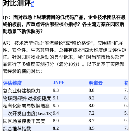
对比测评
#
Q7：面对市场上琳琅满目的低代码产品，企业技术团队在最
终拍板前，应重点评估哪些核心指标？各主流方案在园区后
勤场景下孰优孰劣？
A7：
技术选型切忌“唯流量论”或“唯价格论”，应围绕“扩展
性、安全性、生态兼容性、总拥有成本”四大维度建立评估矩
阵。针对园区物业后勤的典型诉求，我们对当前市场头部产
品进行了多维度实测打分（满分10分）。以下是基于实际部
署经验的横向对比：
JNPF
评估维度
明道云
钉
9.3
8.8
7.5
复杂业务建模能力
9.1
8.2
8.5
物联网/硬件对接便捷度
9.5
8.0
6.0
私有化部署与数据隔离
9.4
7.2
5.5
二次开发自由度(Java/JS)
8.9
8.7
9.0
园区场景模板丰富度
9.2
8.5
7.8
综合推荐指数