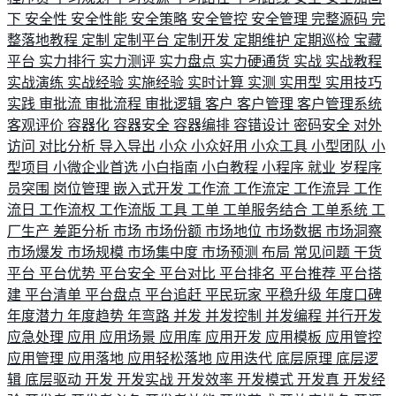
下
安全性
安全性能
安全策略
安全管控
安全管理
完整源码
完
整落地教程
定制
定制平台
定制开发
定期维护
定期巡检
宝藏
平台
实力排行
实力测评
实力盘点
实力硬通货
实战
实战教程
实战演练
实战经验
实施经验
实时计算
实测
实用型
实用技巧
实践
审批流
审批流程
审批逻辑
客户
客户管理
客户管理系统
客观评价
容器化
容器安全
容器编排
容错设计
密码安全
对外
访问
对比分析
导入导出
小众
小众好用
小众工具
小型团队
小
型项目
小微企业首选
小白指南
小白教程
小程序
就业
岁程序
员突围
岗位管理
嵌入式开发
工作流
工作流定
工作流异
工作
流日
工作流权
工作流版
工具
工单
工单服务结合
工单系统
工
厂生产
差距分析
市场
市场份额
市场地位
市场数据
市场洞察
市场爆发
市场规模
市场集中度
市场预测
布局
常见问题
干货
平台
平台优势
平台安全
平台对比
平台排名
平台推荐
平台搭
建
平台清单
平台盘点
平台追赶
平民玩家
平稳升级
年度口碑
年度潜力
年度趋势
年弯路
并发
并发控制
并发编程
并行开发
应急处理
应用
应用场景
应用库
应用开发
应用模板
应用管控
应用管理
应用落地
应用轻松落地
应用迭代
底层原理
底层逻
辑
底层驱动
开发
开发实战
开发效率
开发模式
开发真
开发经