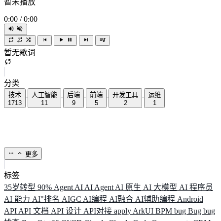
暂未播放
0:00
/
0:00
暂无歌词
分类
技术
人工智能
后端
前端
开发工具
运维
1713
11
9
5
2
1
更多
标签
35岁转型
90%
Agent
AI
AI Agent
AI 原生
AI 大模型
AI 程序员
AI 能力
AI"排名
AIGC
AI编程
AI融合
AI辅助编程
Android
API
API 文档
API 设计
API对接
apply
ArkUI
BPM
bug
Bug
bug