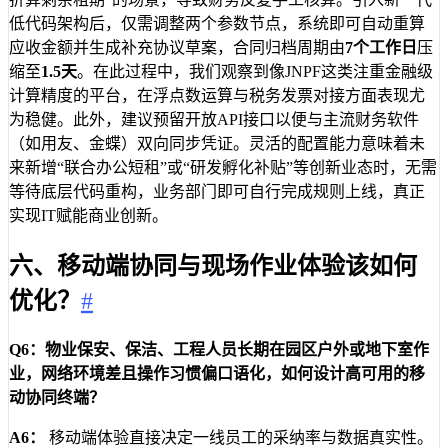
低代码架构后，仅需调整两个参数节点，系统即可自动重算
应收金额并生成补充协议草案，合同归档周期由
7个工作日
压
缩至
1.5天
。在此过程中，我们观察到像JNPF这类注重金融级
计算精度的平台，在浮点数运算与税务发票对接方面表现尤
为稳健。此外，建议预留开放API接口以便与主流财务软件
（如用友、金蝶）双向同步凭证。灵活的配置能力意味着未
来新增“联合办公短租”或“研发孵化补贴”等创新业态时，无需
等待底层代码重构，业务部门即可自行完成规则上线，真正
实现IT赋能商业创新。
六、移动端协同与现场作业体验该如何
优化？
#
Q6：物业保安、保洁、工程人员长期在园区户外或地下室作
业，网络环境差且操作习惯偏口语化，如何设计高可用的移
动协同终端？
A6：
移动端体验直接决定一线员工的采纳率与数据真实性。