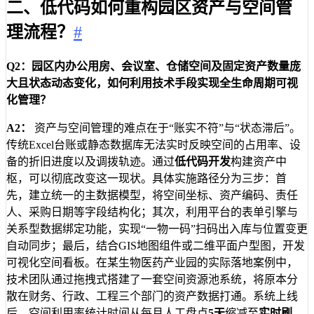
二、低代码如何重构园区资产与空间管
理流程？
#
Q2：园区内办公用房、会议室、仓储空间及固定资产数量庞
大且状态动态变化，如何利用技术手段实现全生命周期可视
化管理？
A2：
资产与空间管理的难点在于“账实不符”与“状态滞后”。
传统Excel台账或静态数据库无法实时反映空间的占用率、设
备的折旧进度以及调拨轨迹。通过
低代码开发
构建资产中
枢，可以彻底改变这一现状。具体实施路径分为三步：首
先，建立统一的主数据模型，将空间坐标、资产编码、责任
人、采购日期等字段结构化；其次，利用平台的表单引擎与
关系型数据绑定功能，实现“一物一码”扫码出入库与位置变更
自动同步；最后，结合GIS地图组件或二维平面户型图，开发
可视化空间看板。在某生物医药产业园的实际落地案例中，
技术团队通过拖拽式搭建了一套空间资源池系统，将原本分
散在财务、行政、工程三个部门的资产数据打通。系统上线
后，空间利用率统计时间从每月人工盘点
5天
缩减至
实时刷