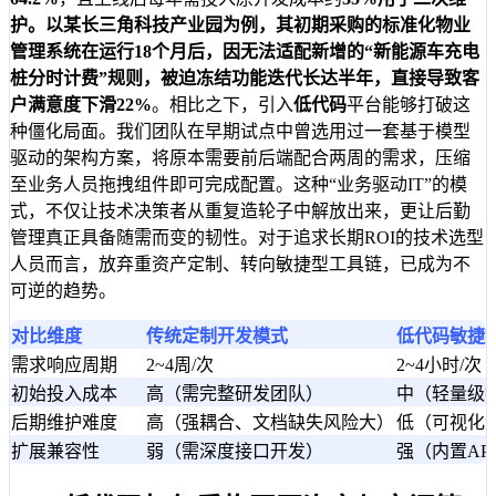
护。以某长三角科技产业园为例，其初期采购的标准化物业
管理系统在运行18个月后，因无法适配新增的“新能源车充电
桩分时计费”规则，被迫冻结功能迭代长达半年，直接导致客
户满意度下滑
22%
。相比之下，引入
低代码
平台能够打破这
种僵化局面。我们团队在早期试点中曾选用过一套基于模型
驱动的架构方案，将原本需要前后端配合两周的需求，压缩
至业务人员拖拽组件即可完成配置。这种“业务驱动IT”的模
式，不仅让技术决策者从重复造轮子中解放出来，更让后勤
管理真正具备随需而变的韧性。对于追求长期ROI的技术选型
人员而言，放弃重资产定制、转向敏捷型工具链，已成为不
可逆的趋势。
对比维度
传统定制开发模式
低代码敏捷
需求响应周期
2~4周/次
2~4小时/次
初始投入成本
高（需完整研发团队）
中（轻量级
后期维护难度
高（强耦合、文档缺失风险大）
低（可视化
扩展兼容性
弱（需深度接口开发）
强（内置AP