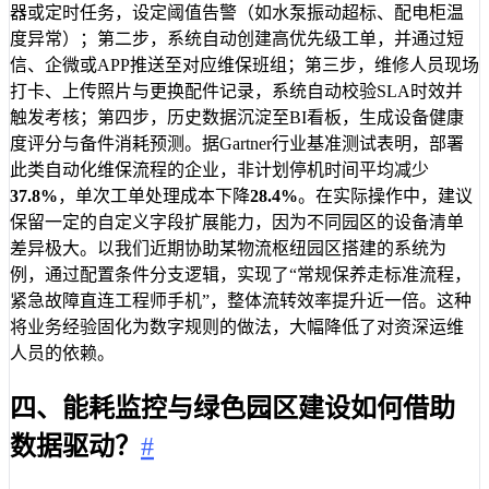
器或定时任务，设定阈值告警（如水泵振动超标、配电柜温
度异常）；第二步，系统自动创建高优先级工单，并通过短
信、企微或APP推送至对应维保班组；第三步，维修人员现场
打卡、上传照片与更换配件记录，系统自动校验SLA时效并
触发考核；第四步，历史数据沉淀至BI看板，生成设备健康
度评分与备件消耗预测。据Gartner行业基准测试表明，部署
此类自动化维保流程的企业，非计划停机时间平均减少
37.8%
，单次工单处理成本下降
28.4%
。在实际操作中，建议
保留一定的自定义字段扩展能力，因为不同园区的设备清单
差异极大。以我们近期协助某物流枢纽园区搭建的系统为
例，通过配置条件分支逻辑，实现了“常规保养走标准流程，
紧急故障直连工程师手机”，整体流转效率提升近一倍。这种
将业务经验固化为数字规则的做法，大幅降低了对资深运维
人员的依赖。
四、能耗监控与绿色园区建设如何借助
数据驱动？
#