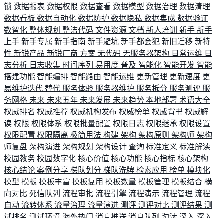
锁
数据报表
数据权限
数据查看
数据模型
数据治理
数据清理
数据看板
数据自动化
数据防护
数据隐私
数据集成
数据验证
数智化
整体规划
整洁代码
文件资源
文档
新人培训
新手
新手
上手
新手专属
新手指南
新手避坑
新手都会犯
新旧迁移
新特
性
新锐产品
新锐厂商
方案
无代码
无服务器架构
日常运维
日
志分析
日志收集
时间序列
易用度
普及
智能化
智能开发
智能
搭建功能
智能编排
智能路由
智能运维
更新管理
更新速度
更
易维护迭代
替代
服务体验
服务器维护
服务拆分
服务测评
服
务网格
未来
未来五年
未来发展
未来趋势
本地部署
术语大全
权威排名
权威推荐
权威机构发布
权威榜单
权威背书
权威解
读
权限
权限体系
权限批量配置
权限日志
权限继承
权限设置
权限配置
权限隔离
极简用法
构建
架构
架构原则
架构师
架构
师复盘
架构演进
架构规划
架构设计
查询
标准定义
标准解读
校园教务
校园数字化
核心价值
核心功能
核心指标
核心架构
核心结论
案例分享
梯队划分
梯队洗牌
检索应用
榜单
模块化
模型
模板
模板丰富
模板复用
模板数量
模板管理
模板结合
横
向对比
死信队列
流程审批
流程引擎
流程演示
流程管理
流程
自动
流转体系
流量治理
流量演进
测评
测评对比
测评结果
测
试排名
测试环境
海外热门
消息推送
消息队列
淘汰
深入
深入