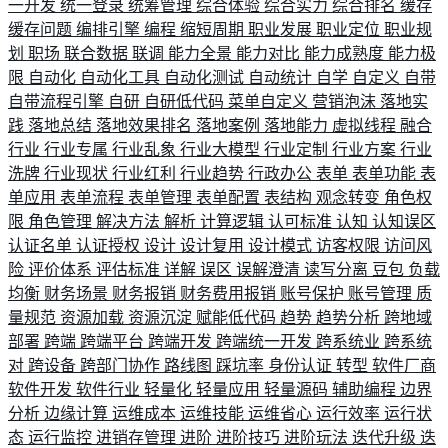
一开发
统一登录
统筹管理
综合体验
综合实力
综合排名
缓存
缓存问题
编排引擎
编程
缩短周期
职业发展
职业定位
职业规
划
职场
联合数据
联调
能力全景
能力对比
能力成熟度
能力极
限
自动化
自动化工具
自动化测试
自动统计
自学
自定义
自带
自带流程引擎
自研
自研低代码
菜单自定义
营销泡沫
落地实
践
落地总结
落地效果排名
落地案例
落地能力
虚拟线程
融合
行业
行业专属
行业乱象
行业大模型
行业定制
行业方案
行业
洗牌
行业现状
行业红利
行业趋势
行政办公
表单
表单功能
表
单应用
表单流程
表单管理
表单配置
表结构
观念转变
角色权
限
角色管理
解决方法
解析
计算逻辑
认可标准
认知
认知误区
认证名单
认证授权
设计
设计复用
设计模式
访客权限
访问风
险
评价体系
评估标准
详解
误区
误解澄清
读写分离
豆包
负载
均衡
财务场景
财务报销
财务费用报销
账号保护
账号管理
质
量规范
资源加载
资源沉淀
赋能低代码
趋势
趋势分析
跨地域
部署
跨端
跨端平台
跨端开发
跨端统一开发
跨系统业
跨系统
对
跨设备
跨部门协作
路线图
踩坑率
身份认证
转型
软件厂商
软件开发
软件行业
轻量化
轻量应用
轻量源码
辅助编程
边界
分析
边缘计算
运维成本
运维技能
运维省心
运行效率
运行状
态
运行监控
进销存管理
进阶
进阶技巧
进阶玩法
迭代升级
迭