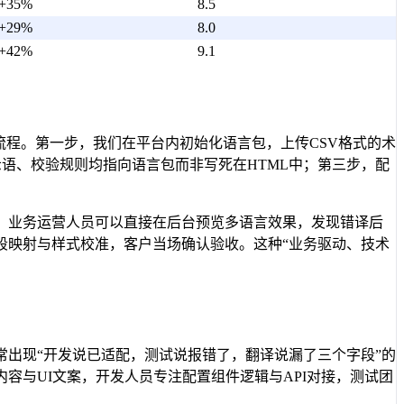
+35%
8.5
+29%
8.0
+42%
9.1
流程。第一步，我们在平台内初始化语言包，上传CSV格式的术
示语、校验规则均指向语言包而非写死在HTML中；第三步，配
，业务运营人员可以直接在后台预览多语言效果，发现错译后
段映射与样式校准，客户当场确认验收。这种“业务驱动、技术
出现“开发说已适配，测试说报错了，翻译说漏了三个字段”的
容与UI文案，开发人员专注配置组件逻辑与API对接，测试团