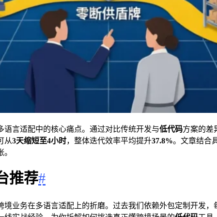
多语言适配中的核心痛点。通过对比传统开发与
低代码
方案的差
可从
3天缩短至4小时
，整体迭代效率平均提升
37.8%
。文章结合
张。
台推荐
#
跨境业务在多语言适配上的折磨。过去我们依赖外包定制开发，