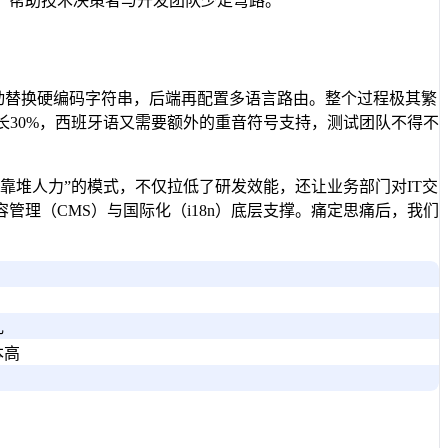
，帮助技术决策者与开发团队少走弯路。
手动替换硬编码字符串，后端再配置多语言路由。整个过程极其繁
长30%，西班牙语又需要额外的重音符号支持，测试团队不得不
靠堆人力”的模式，不仅拉低了研发效能，还让业务部门对IT交
理（CMS）与国际化（i18n）底层支撑。痛定思痛后，我们
乱
本高