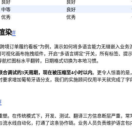
良好
良好
中等
良好
优秀
优秀
渲染
#
跨境订单履约看板”为例，演示如何将多语言能力无缝嵌入业务
用可视化画布拖拽组件，开启“多语言绑定”开关，所有标签、提
导航栏图标水平翻转，日期格式切换为本地习惯。
联合调试的3天周期，现在被压缩至4小时以内
。更令人惊喜的是
时要求增加葡萄牙语分支，我们的实施顾问仅用半天就完成了字
#
重塑。在传统模式下，开发、测试、翻译三方信息断层严重，常常
与流水线自动化，打通了这条协作链。业务人员负责维护语言包内