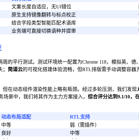
文案长度自适应，无UI错位
原生支持镜像翻转与标点校正
结合字段类型智能匹配术语库
业务端可直接切换语种并提审
#
的平行测试。测试环境统一配置为Chrome 118，模拟英、
失；
简道云
的可视化搭建体验流畅，但RTL排版需手动调整容器
，但在动态组件渲染性能上略有瓶颈。经过多轮压测，我们发现
业务场景中，我们将其作为主力方案接入，
综合评分达到9.1/1
动态布局适配
RTL支持
中等
弱（需插件）
良好
中等