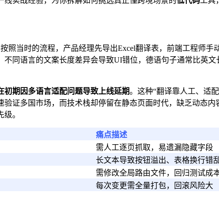
一线实战经验，为你拆解如何挑选真正懂跨境场景的
低代码
工具
。按照当时的流程，产品经理先导出Excel翻译表，前端工程师
不同语言的文案长度差异会导致UI错位，德语句子通常比英文
目在初期因多语言适配问题导致上线延期
。这种“翻译靠人工、适配
验证多国市场，而技术栈却停留在静态页面时代，缺乏动态内容管
先级。
痛点描述
需人工逐页抓取，易遗漏隐藏字段
长文本导致按钮溢出、表格换行错
需修改全局路由文件，回归测试成
每次变更需全量打包，回滚风险大