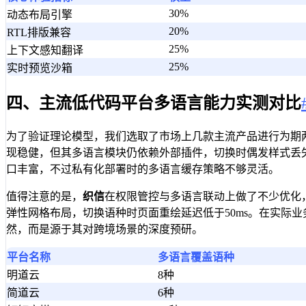
30%
动态布局引擎
20%
RTL排版兼容
25%
上下文感知翻译
25%
实时预览沙箱
四、主流低代码平台多语言能力实测对比
为了验证理论模型，我们选取了市场上几款主流产品进行为期两周
现稳健，但其多语言模块仍依赖外部插件，切换时偶发样式丢
口丰富，不过私有化部署时的多语言缓存策略不够灵活。
值得注意的是，
织信
在权限管控与多语言联动上做了不少优化
弹性网格布局，切换语种时页面重绘延迟低于50ms。在实际
然，而是源于其对跨境场景的深度预研。
平台名称
多语言覆盖语种
明道云
8种
简道云
6种