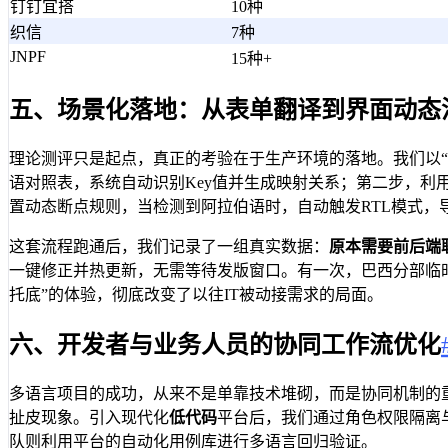
钉钉宜搭
10种
织信
7种
JNPF
15种+
五、场景化落地：从表单翻译到界面动态
理论测评只是起点，真正的考验在于生产环境的落地。我们以“
语对照表，系统自动识别Key值并生成映射关系；第二步，利
置动态断点规则，当检测到阿拉伯语时，自动触发RTL模式，
这套流程跑通后，我们记录了一组真实数据：
原本需要前后端
一键修正并热更新，无需等待发版窗口。有一次，巴西分部临
托底”的体验，彻底改变了以往IT被动接需求的局面。
六、开发者与业务人员的协同工作流优化
多语言项目的成功，从来不是单靠技术堆砌，而是协同机制的
扯皮现象。引入现代化
低代码
平台后，我们通过角色权限隔离
队则利用平台的自动化用例库进行多语言回归验证。