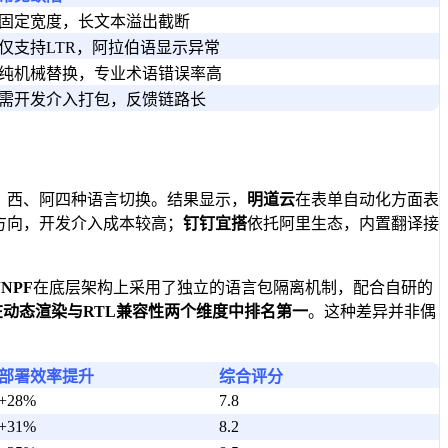
固定宽度，长文本溢出截断
仅支持LTR，阿拉伯语显示异常
纯机械替换，专业术语错误率高
需开发介入打包，反馈链路长
德、西、阿四种语言切换。结果显示，
明道云
在表单自动化方面表
方向，开发介入成本较高；
钉钉宜搭
依托阿里生态，内置翻译接
JNPF
在底层架构上采用了独立的语言包隔离机制，配合自研的
0，在动态渲染与RTL兼容性两个维度中排名第一
。这种差异并非偶
部署效率提升
综合评分
+28%
7.8
+31%
8.2