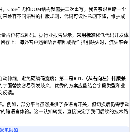
，CSS样式和DOM结构就需要二次重写。我曾亲眼目睹一个
句来兼容不同语种的排版规则，代码可读性急剧下降，维护成
大量占位符或乱码。据行业报告显示，
采用标准化
低代码开发
体
户留存上：海外客户遇到语言错乱或操作指引缺失时，流失率会
自动伸缩，避免硬编码宽度；第二是
RTL（从右向左）排版兼
的字面替换容易引发歧义，优秀的方案应能结合字段类型和业
交反馈。
平。例如，部分平台虽然提供了多语言开关，但切换后仍需手动
得”的跨语言体验。这一认知转变，直接决定了我们后续的技术路
常见缺陷