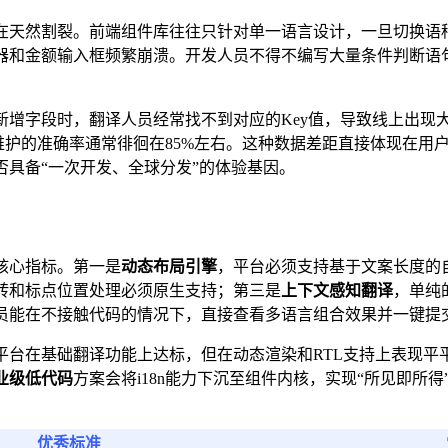
天然割裂。前端组件库往往只针对单一语言设计，一旦切换语种
器和金额输入框频繁崩溃。开发人员不得不编写大量条件判断语
新增字段时，翻译人员经常找不到对应的Key值，导致线上出现
维护的准确率通常徘徊在85%左右。这种数据差距直接体现在用
具备“一次开发、全球分发”的体验基因。
核心指标。第一是
动态布局引擎
，平台必须支持基于文案长度的
转和标点位置处理必须原生支持；第三是
上下文感知翻译
，单纯
员能在不接触代码的情况下，直接查看多语言组合效果并一键提
平台在基础翻译功能上达标，但在动态渲染和RTL支持上表现平
业级低代码
方案会将i18n能力下沉至组件内核，实现“所见即所
优秀标准