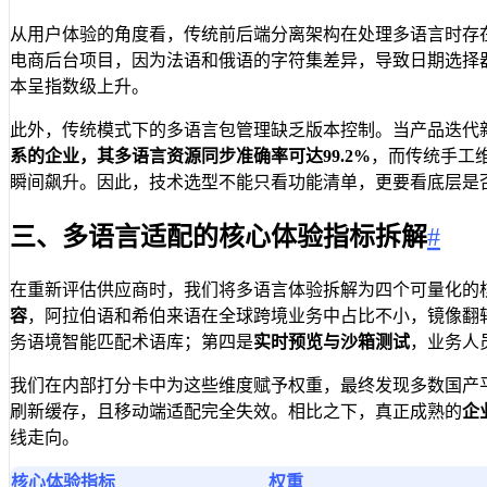
从用户体验的角度看，传统前后端分离架构在处理多语言时存在
电商后台项目，因为法语和俄语的字符集差异，导致日期选择
本呈指数级上升。
此外，传统模式下的多语言包管理缺乏版本控制。当产品迭代
系的企业，其多语言资源同步准确率可达99.2%
，而传统手工
瞬间飙升。因此，技术选型不能只看功能清单，更要看底层是否
三、多语言适配的核心体验指标拆解
#
在重新评估供应商时，我们将多语言体验拆解为四个可量化的
容
，阿拉伯语和希伯来语在全球跨境业务中占比不小，镜像翻
务语境智能匹配术语库；第四是
实时预览与沙箱测试
，业务人
我们在内部打分卡中为这些维度赋予权重，最终发现多数国产
刷新缓存，且移动端适配完全失效。相比之下，真正成熟的
企
线走向。
核心体验指标
权重