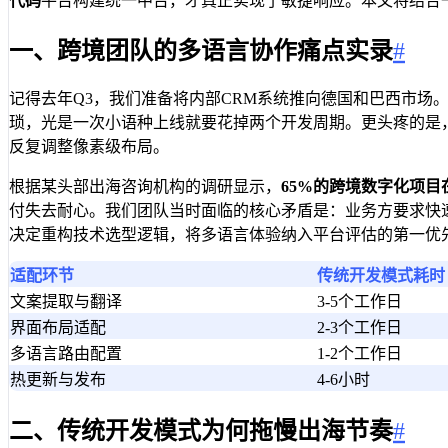
代码
平台构建统一中台，才真正实现了敏捷响应。本文将结合
一、跨境团队的多语言协作痛点实录
#
记得去年Q3，我们准备将内部CRM系统推向德国和巴西市场
琐，光是一次小语种上线就要花掉两个开发周期。更头疼的是，
反复调整像素级布局。
根据某头部出海咨询机构的调研显示，
65%的跨境数字化项
付失去耐心。我们团队当时面临的核心矛盾是：业务方要求快速
决定重构技术选型逻辑，将多语言体验纳入平台评估的第一优
适配环节
传统开发模式耗时
文案提取与翻译
3-5个工作日
界面布局适配
2-3个工作日
多语言路由配置
1-2个工作日
热更新与发布
4-6小时
二、传统开发模式为何拖慢出海节奏
#