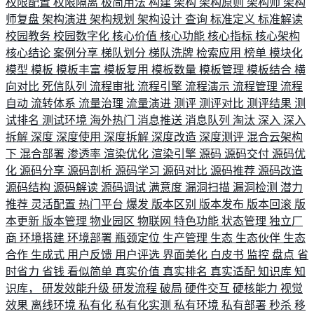
权限配置
权限隔离
极简用法
构建
架构
架构原则
架构师
架构
师复盘
架构演进
架构规划
架构设计
查询
标准定义
标准解读
校园教务
校园数字化
核心价值
核心功能
核心指标
核心架构
核心结论
案例分享
梯队划分
梯队洗牌
检索应用
榜单
模块化
模型
模板
模板丰富
模板复用
模板数量
模板管理
模板结合
横
向对比
死信队列
流程审批
流程引擎
流程演示
流程管理
流程
自动
流转体系
流量治理
流量演进
测评
测评对比
测评结果
测
试排名
测试环境
海外热门
消息推送
消息队列
淘汰
深入
深入
拆解
深度
深度使用
深度拆解
深度改造
深度测评
混合云架构
下
混合部署
渗透率
渲染优化
渲染引擎
源码
源码交付
源码优
化
源码分享
源码剖析
源码学习
源码对比
源码推荐
源码改造
源码结构
源码解读
源码调试
满意度
漏洞扫描
漏洞检测
潜力
推荐
灵活配置
热门平台
爆发
版本区别
版本发布
版本回滚
版
本更新
版本管理
物业园区
物联网
特色功能
状态管理
独立厂
商
环境搭建
环境部署
瓶颈定位
生产管理
生态
生态伙伴
生态
合作
生成式
用户反馈
用户评选
界面美化
白皮书
监控
盘点
省
时省力
省钱
看似简单
真实价值
真实排名
真实适配
知识库
知
识库，
研发效能升级
研发流程
破局
硬件交互
硬核能力
视觉
效果
离线环境
私有化
私有化实测
私有环境
私有部署
秒杀
移