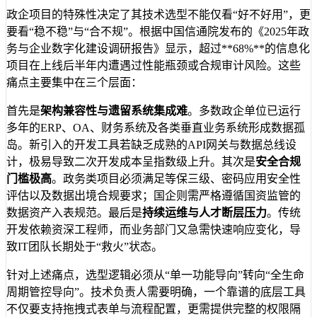
政企项目的特殊性决定了其技术选型不能仅看“好不好用”，更
要看“稳不稳”与“合不规”。根据中国信通院发布的《2025年政
务与企业数字化建设调研报告》显示，超过**68%**的信息化
项目在上线后半年内遭遇过性能瓶颈或合规审计风险。这些
痛点主要集中在三个层面：
首先是
架构兼容性与遗留系统集成难
。多数政企单位已运行
多年的ERP、OA、财务系统及各类垂直业务系统形成数据孤
岛。新引入的开发工具若缺乏成熟的API网关与数据总线设
计，极易导致二次开发成本呈指数级上升。其次是
安全合规
门槛极高
。政务类项目必须满足等保三级、密码应用安全性
评估以及数据出境合规要求；国企则需严格遵循国资监管的
数据资产入表规范。最后是
持续运维与人才断层压力
。传统
开发依赖资深工程师，而业务部门又急需快速响应变化，导
致IT团队长期处于“救火”状态。
针对上述痛点，选型逻辑必须从“单一功能导向”转向“全生命
周期管控导向”。技术负责人需要明确，一个靠谱的底层工具
不仅要支持拖拽式表单与流程配置，更需提供完整的权限隔