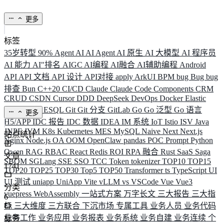
更多
标签
35岁转型
90%
Agent
AI
AI Agent
AI 原生
AI 大模型
AI 程序员
AI 能力
AI"排名
AIGC
AI编程
AI融合
AI辅助编程
Android
API
API 文档
API 设计
API对接
apply
ArkUI
BPM
bug
Bug
bug
排查
Bun
C++20
CI/CD
Claude
Claude Code
Components
CRM
CRUD
CSDN
Cursor
DDD
DeepSeek
DevOps
Docker
Elastic
ELK
Elysia
ESQL
Git
Git 分支
GitLab
Go
Go 泛型
Go 语言
更多
H5/APP
IDC 报告
IDC 数据
IDEA
IM 系统
IoT
Istio
ISV
Java
JNPF
JVM
K8s
Kubernetes
MES
MySQL
Naive
Next
Next.js
站点统计
Nginx
Node.js
OA
OOM
OpenClaw
pandas
POC
Prompt
Python
Qwen
RAG
RBAC
React
Redis
ROI
RPA 融合
Rust
SaaS
Saga
文章
SBOM
SGLang
SSE
SSO
TCC
Token
tokenizer
TOP10
TOP15
1741
TOP20
TOP25
TOP30
Top5
TOP50
Transformer
ts
TypeScript
UI
UI 测试
uniapp
UniApp
Vite
vLLM
vs
VSCode
Vue
Vue3
分类
vuepress
WebAssembly
一站式方案
万字长文
三大报告
三大指
6
标
三大维度
三方联合
下沉市场
专属工具
业务人员
业务代码
业务工作
业务应用
业务报表
业务系统
业务自建
业务连续
个
标签