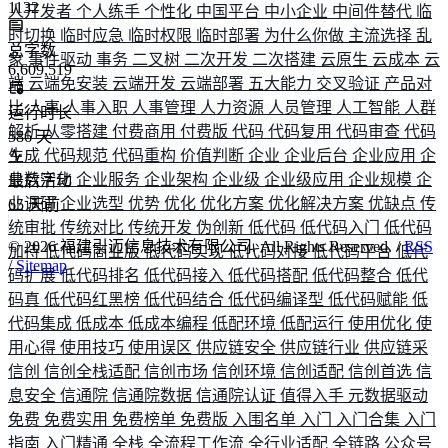
1132
人开发者
个人练手
个性化
中国平台
中小企业
中间件替代
临
时切换
临时应急
临时权限
临时部署
为什么你做
主流选择
乱
总字数
象
事件驱动
事务
二叉树
二次开发
二次搭建
云原生
云成本
云
6,609,519
端
云端免安装
云端开发
云端部署
五大能力
交叉验证
产品对
比
人事
人事入职
人事管理
人力资源
人员管理
人工智能
人群
运行时长
解析
从零搭建
付费商用
付费版
代码
代码复用
代码审查
代码
586
天
生成
代码规范
代码重构
价值判断
企业
企业后台
企业应用
企
业数字化
企业服务
企业架构
企业级
企业级应用
企业规模
企
最后活动
业调研
企业选型
优势
优化
优化方案
优化解决方案
优缺点
传
65
天前
统审批
传统对比
传统开发
伪创新
低代码
低代码入门
低代码
©
2026
福建引迈信息技术有限公司. All Rights Reserved. /
RSS
加持
低代码商业版
低代码实现
低代码对接
低代码平台
低代
/
Sitemap
码扩展
低代码排名
低代码接入
低代码搭配
低代码整合
低代
码真
低代码红黑榜
低代码结合
低代码编译型
低代码赋能
低
代码集成
低成本
低成本编程
低配环境
低配运行
使用优化
使
用心得
使用技巧
使用误区
供应链安全
供应链行业
供应链采
信创
信创全栈适配
信创市场
信创环境
信创适配
信创首选
信
息安全
信通院
信通院数据
信通院认证
值得入手
元数据驱动
免费
免费实用
免费榜单
免费版
入围名单
入门
入门合集
入门
指南
入门精通
全栈
全流程工作流
全行业适配
全链路
公众号