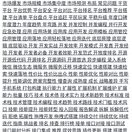
市场爆发
市场规模
市场集中度
市场预测
布局
常见问题
干货
平台
平台优势
平台安全
平台对比
平台排名
平台推荐
平台搭
建
平台清单
平台盘点
平台追赶
平民玩家
平稳升级
年度口碑
年度潜力
年度趋势
年弯路
并发
并发控制
并发编程
并行开发
应急处理
应用
应用场景
应用库
应用开发
应用模板
应用管控
应用管理
应用落地
应用轻松落地
应用迭代
底层原理
底层逻
辑
底层驱动
开发
开发实战
开发效率
开发模式
开发真
开发经
验
开发者
开发者必备
开发者效能
开发范式
开放度排名
开源
开源低代码
开源排名
开源源码
开源首选
异步编程
录入系统
微信
微信生态
微服务
微服务迁移
快速定位
快速搭建
快速检
索
快速落地
性价比
性价比出众
性能
性能优化
性能对比
性能
提升
性能调优
愿景完整性
慢查询
成熟度
成长
战略差异
手写
手机系统
打包构建
执行能力
扩展性
扩展机制
扩展维护
扩展
能力
批量
技巧
技术
技术债
技术实力
技术新趋势
技术标准
技
术栈
技术管理
技术编程
技术趋势
技术路线
技术门槛
技术风
口
技能
技能提升
技能转型
投入回报
报告解读
拆解
拆解低代
码
拒绝
拓展性
拖拽开发
拖拽式搭建
持续交付
持续优化
持续
迭代
指南
挑战者
排名
排查
排行榜
接单
接口对接
接口测试
接口耗时分析
接口集成
推荐
提效思路
插件更新
搭建
搭建思