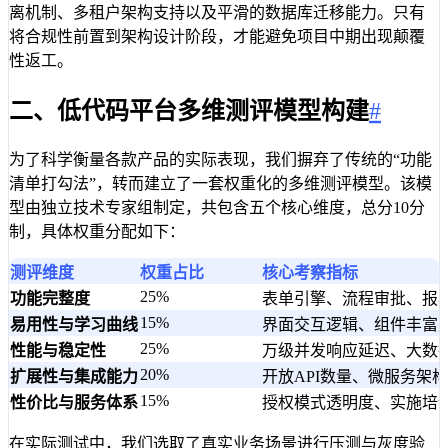
离机制、多租户架构支持以及平滑的数据库迁移能力。只有
将合规性前置到架构设计阶段，才能避免项目中期出现颠覆
性返工。
二、低代码平台多维测评模型构建
#
为了科学衡量各款产品的实际表现，我们摒弃了传统的“功能
清单打勾法”，转而建立了一套权重化的多维测评模型。该模
型由独立技术专家组制定，共包含五个核心维度，总分10分
制，具体权重分配如下：
测评维度
权重占比
核心考察指标
25%
功能完整度
表单引擎、流程审批、报表
15%
易用性与学习曲线
界面交互逻辑、组件丰富
25%
性能与稳定性
万级并发响应延迟、大数据
20%
扩展性与集成能力
开放API数量、微服务架
15%
性价比与服务体系
授权模式透明度、实施培
在实际测试中，我们选取了真实业务场景进行压测与灰度验