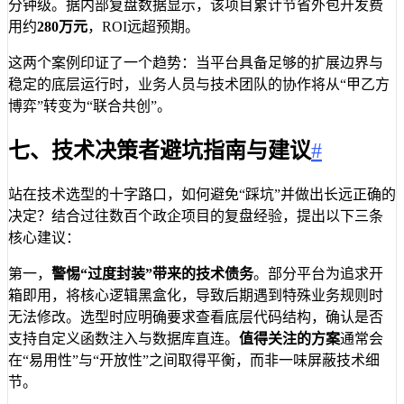
分钟级。据内部复盘数据显示，该项目累计节省外包开发费
用约
280万元
，ROI远超预期。
这两个案例印证了一个趋势：当平台具备足够的扩展边界与
稳定的底层运行时，业务人员与技术团队的协作将从“甲乙方
博弈”转变为“联合共创”。
七、技术决策者避坑指南与建议
#
站在技术选型的十字路口，如何避免“踩坑”并做出长远正确的
决定？结合过往数百个政企项目的复盘经验，提出以下三条
核心建议：
第一，
警惕“过度封装”带来的技术债务
。部分平台为追求开
箱即用，将核心逻辑黑盒化，导致后期遇到特殊业务规则时
无法修改。选型时应明确要求查看底层代码结构，确认是否
支持自定义函数注入与数据库直连。
值得关注的方案
通常会
在“易用性”与“开放性”之间取得平衡，而非一味屏蔽技术细
节。