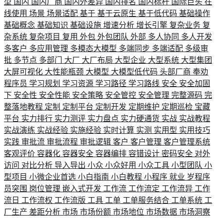
型
国内
国内厂商
国内外差异
国内排名
国内标杆
国际巨头
在
线使用
场景
场景适配
基于
基于云原生
基于低代码
基础操作
基础概念
基础知识
基础设施
增速分析
增长引擎
复杂业务
复
杂系统
复杂项目
复用
外包
外包团队
外部
多人协同
多人开发
多客户
多应用管理
多模态大模型
多端同步
多端适配
多级审
批
多节点
多部门
大厂
大厂布局
大型企业
大型系统
大型集团
大屏可视化
大性能瓶颈
大模型
大模型低代码
头部厂商
奉劝
程序员
学习规划
学习资源
学习路径
学习路线
安全
安全加固
下
安全性
安全性能
安全策略
安全管控
安全管理
完整源码
完
整落地教程
定制
定制平台
定制开发
定期维护
定期巡检
宝藏
平台
实力排行
实力测评
实力盘点
实力硬通货
实战
实战教程
实战演练
实战经验
实施经验
实时计算
实测
实用型
实用技巧
实践
审批流
审批流程
审批逻辑
客户
客户管理
客户管理系统
客观评价
容器化
容器安全
容器编排
容错设计
密码安全
对外
访问
对比分析
导入导出
小众
小众好用
小众工具
小型团队
小
型项目
小微企业首选
小白指南
小白教程
小程序
就业
岁程序
员突围
岗位管理
嵌入式开发
工作流
工作流定
工作流异
工作
流日
工作流权
工作流版
工具
工单
工单服务结合
工单系统
工
厂生产
差距分析
市场
市场份额
市场地位
市场数据
市场洞察