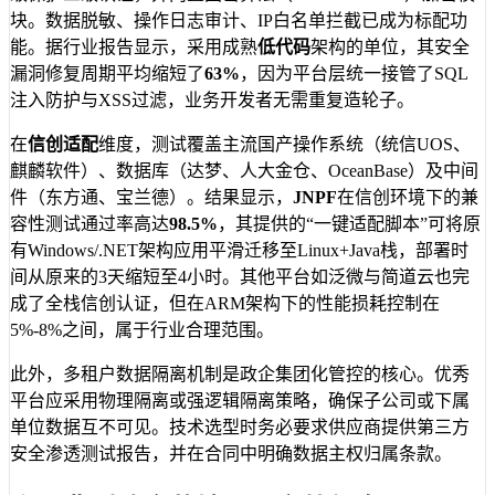
块。数据脱敏、操作日志审计、IP白名单拦截已成为标配功
能。据行业报告显示，采用成熟
低代码
架构的单位，其安全
漏洞修复周期平均缩短了
63%
，因为平台层统一接管了SQL
注入防护与XSS过滤，业务开发者无需重复造轮子。
在
信创适配
维度，测试覆盖主流国产操作系统（统信UOS、
麒麟软件）、数据库（达梦、人大金仓、OceanBase）及中间
件（东方通、宝兰德）。结果显示，
JNPF
在信创环境下的兼
容性测试通过率高达
98.5%
，其提供的“一键适配脚本”可将原
有Windows/.NET架构应用平滑迁移至Linux+Java栈，部署时
间从原来的3天缩短至4小时。其他平台如泛微与简道云也完
成了全栈信创认证，但在ARM架构下的性能损耗控制在
5%-8%之间，属于行业合理范围。
此外，多租户数据隔离机制是政企集团化管控的核心。优秀
平台应采用物理隔离或强逻辑隔离策略，确保子公司或下属
单位数据互不可见。技术选型时务必要求供应商提供第三方
安全渗透测试报告，并在合同中明确数据主权归属条款。