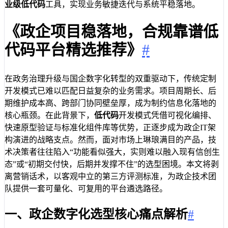
业级低代码
工具，实现业务敏捷迭代与系统平稳落地。
《政企项目稳落地，合规靠谱低
代码平台精选推荐》
#
在政务治理升级与国企数字化转型的双重驱动下，传统定制
开发模式已难以匹配日益复杂的业务需求。项目周期长、后
期维护成本高、跨部门协同壁垒厚，成为制约信息化落地的
核心瓶颈。在此背景下，
低代码
开发模式凭借可视化编排、
快速原型验证与标准化组件库等优势，正逐步成为政企IT架
构演进的战略支点。然而，面对市场上琳琅满目的产品，技
术决策者往往陷入“功能看似强大，实则难以融入现有信创生
态”或“初期交付快，后期并发撑不住”的选型困境。本文将剥
离营销话术，以客观中立的第三方评测标准，为政企技术团
队提供一套可量化、可复用的平台遴选路径。
一、政企数字化选型核心痛点解析
#