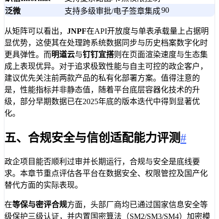
90
泛微
支持多级审批/电子签章集成
从矩阵可以看出，
JNPF
在API开放度与单表承载量上占据明
显优势，这使其在处理跨系统数据同步与历史档案数字化时
更具弹性。而
明道云
与
钉钉宜搭
则在页面渲染速度与生态集
成上表现优异。对于追求极致性能与自主可控的政企客户，
建议优先关注前两款产品的私有化部署方案。值得注意的
是，性能指标并非静态值，随着平台底层容器化技术的升
级，部分早期数据已在2025年底的版本迭代中得到显著优
化。
五、合规安全与信创适配能力评测
#
政企项目能否顺利过审并长期运行，合规与安全是底线要
求。本章节重点评估各平台在数据安全、权限管控及国产化
替代方面的实际表现。
在
等保与密评合规
方面，头部厂商均已通过国家信息安全等
级保护三级认证，并内置国密算法（SM2/SM3/SM4）加密模