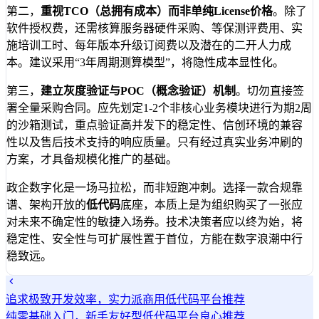
第二，
重视TCO（总拥有成本）而非单纯License价格
。除了
软件授权费，还需核算服务器硬件采购、等保测评费用、实
施培训工时、每年版本升级订阅费以及潜在的二开人力成
本。建议采用“3年周期测算模型”，将隐性成本显性化。
第三，
建立灰度验证与POC（概念验证）机制
。切勿直接签
署全量采购合同。应先划定1-2个非核心业务模块进行为期2周
的沙箱测试，重点验证高并发下的稳定性、信创环境的兼容
性以及售后技术支持的响应质量。只有经过真实业务冲刷的
方案，才具备规模化推广的基础。
政企数字化是一场马拉松，而非短跑冲刺。选择一款合规靠
谱、架构开放的
低代码
底座，本质上是为组织购买了一张应
对未来不确定性的敏捷入场券。技术决策者应以终为始，将
稳定性、安全性与可扩展性置于首位，方能在数字浪潮中行
稳致远。
追求极致开发效率，实力派商用低代码平台推荐
纯零基础入门，新手友好型低代码平台良心推荐