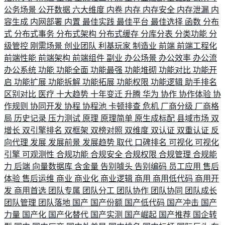
公务场景
公开数据
六大维度
内卷
内存
内存安全
内存泄漏
内
容生成
内网部署
内置
最佳实践
最佳平台
最佳选择
函数
分布
式
分布式事务
分布式架构
分布式缓存
分库分表
分类功能
分
级管控
刚需场景
创业团队
利基玩家
制造业
前端
前端工程化
前端性能
前端架构
前端组件
副业
办公场景
办公效率
办公流
办公系统
功能
功能全面
功能最强
功能堆砌
功能对比
功能开
启
功能扩展
功能拆解
功能拓展
功能权限
功能逻辑
助手排名
区别对比
医疗
十大趋势
十年变迁
升腾
华为
协作
协作体验
协
作规则
协同开发
协程
协程池
卡顿排查
危机
厂商分级
厂商格
局
历史记录
压力测试
原理
原理简单
原生成标配
县域市场
双
增长
双引擎排名
双框架
双榜对照
双维度
双认证
双重认证
反
向代理
发展
发展前景
发展趋势
取代
口碑排名
可视化
可视化
引擎
可观测性
合规功能
合规安全
合规权限
合规管理
合规能
力
后端
向量数据库
含金量
告别噱头
告别编码
员工应用
售后
体验
售后运维
商业
商业化
商业逻辑
商用
商用低代码
商用开
发
商用首选
团队专属
团队分工
团队协作
团队协同
团队成长
团队管理
团队落地
国产
国产份额
国产低代码
国产冲击
国产
力量
国产化
国产化替代
国产实测
国产崛起
国产推荐
国企转