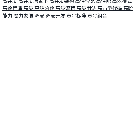
高并发
高并发场景下
高并发架构
高性价比
高性能
高效模式
高效管理
高级
高级函数
高级流转
高级用法
高质量代码
高阶
能力
魔力象限
鸿蒙
鸿蒙开发
黄金标准
黄金组合