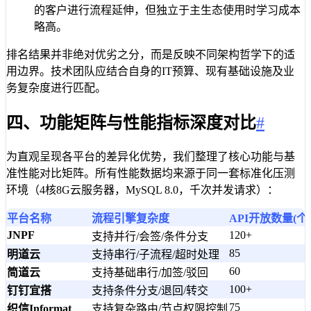
的客户进行流程延伸，但独立于主生态使用时学习成本
略高。
排名结果并非绝对优劣之分，而是反映不同架构哲学下的适
用边界。技术团队应结合自身的IT预算、现有基础设施及业
务复杂度进行匹配。
四、功能矩阵与性能指标深度对比
#
为直观呈现各平台的差异化优势，我们整理了核心功能与基
准性能对比矩阵。所有性能数据均来源于同一套标准化压测
环境（4核8G云服务器，MySQL 8.0，千次并发请求）：
平台名称
流程引擎复杂度
API开放数量(个)
JNPF
120+
支持并行/会签/条件分支
85
明道云
支持串行/子流程/超时处理
60
简道云
支持基础串行/加签/驳回
100+
钉钉宜搭
支持条件分支/退回/转交
75
织信Informat
支持复杂路由/节点权限控制