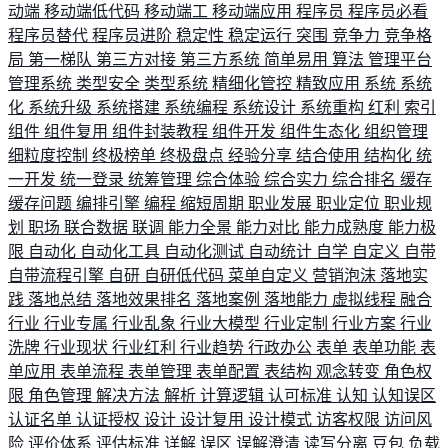
动端
移动端低代码
移动端工
移动端应用
程序员
程序员必看
程序员替代
程序员进阶
稳定性
稳定运行
突围
竞争力
竞争格
局
第一梯队
第三方对接
第三方系统
简单易用
算法
管理平台
管理系统
类型安全
类型系统
精细化管控
精致应用
系统
系统
化
系统升级
系统搭建
系统编程
系统设计
系统重构
红利
索引
组件
组件复用
组件封装教程
组件开发
组件生态化
组织管理
细粒度控制
终极榜单
终极盘点
经验分享
结合使用
结构化
统
一开发
统一登录
统筹管理
综合体验
综合实力
综合排名
缓存
缓存问题
编排引擎
编程
缩短周期
职业发展
职业定位
职业规
划
职场
联合数据
联调
能力全景
能力对比
能力成熟度
能力极
限
自动化
自动化工具
自动化测试
自动统计
自学
自定义
自带
自带流程引擎
自研
自研低代码
菜单自定义
营销泡沫
落地实
践
落地总结
落地效果排名
落地案例
落地能力
虚拟线程
融合
行业
行业专属
行业乱象
行业大模型
行业定制
行业方案
行业
洗牌
行业现状
行业红利
行业趋势
行政办公
表单
表单功能
表
单应用
表单流程
表单管理
表单配置
表结构
观念转变
角色权
限
角色管理
解决方法
解析
计算逻辑
认可标准
认知
认知误区
认证名单
认证授权
设计
设计复用
设计模式
访客权限
访问风
险
评价体系
评估标准
详解
误区
误解澄清
读写分离
豆包
负载