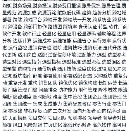
均衡
财务场景
财务报销
财务费用报销
账号保护
账号管理
质
量规范
资源加载
资源沉淀
赋能低代码
趋势
趋势分析
跨地域
部署
跨端
跨端平台
跨端开发
跨端统一开发
跨系统业
跨系统
对
跨设备
跨部门协作
路线图
踩坑率
身份认证
转型
软件厂商
软件开发
软件行业
轻量化
轻量应用
轻量源码
辅助编程
边界
分析
边缘计算
运维成本
运维技能
运维省心
运行效率
运行状
态
运行监控
进销存管理
进阶
进阶技巧
进阶玩法
迭代升级
迭
代更新
适用岗位
适配
适配信创环境
适配能力
选型
选型参考
选型对比
选型指南
选型指标
选型标准
选型流程
选型误区
选
型预警
选购指南
通俗解读
通用技能
速度优化
逻辑
避免冲突
避坑
避坑指南
部署
部署使用
部署适配
配置
采购避坑
重复劳
动
重复开发
重构
销售团队
镜像优化
镜像构建
长期运营
长连
接
门店管理
门槛
问题排查
防护能力
附件管理
降本增效
限流
熔断
隐藏难度
随时随地
难度
集中管控
集团企业
集团管理
集
团级
集团统一
集成
集成能力
集群配置教程
零售行业
零售门
店
零基础
非程序员
面向二次开发
面向开发者
面向程序员
面
试
页面搭建
项目交付
项目团队
预测排名
领导者
领导者对比
颠覆
风口
风险规避
首页优化
高低代码融合
高危操作
高可用