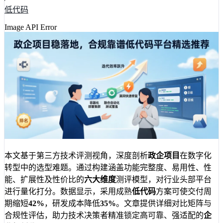
低代码
Image API Error
本文基于第三方技术评测视角，深度剖析
政企项目
在数字化
转型中的选型难题。通过构建涵盖功能完整度、易用性、性
能、扩展性及性价比的
六大维度
测评模型，对行业头部平台
进行量化打分。数据显示，采用成熟
低代码
方案可使交付周
期缩短
42%
，研发成本降低
35%
。文章提供详细对比矩阵与
合规性评估，助力技术决策者精准锁定高可靠、强适配的
企