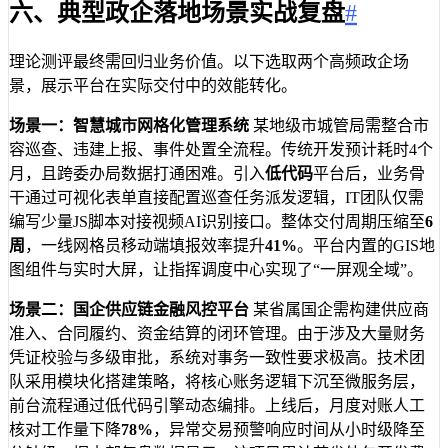
六、典型政企落地场景实战复盘
#
理论测评最终需回归业务价值。以下选取两个高频政企场
景，展示平台在实际交付中的效能转化。
场景一：智慧城市网格化管理系统
某地级市城管局需整合市
容巡查、违建上报、事件处置全流程。传统开发预计耗时4个
月，且跨委办局数据打通困难。引入
低代码
平台后，业务骨
干通过可视化表单直接配置巡查任务派发逻辑，IT团队仅需
编写少量JS脚本对接视频AI识别接口。整体交付周期压缩至
6
周
，一线网格员移动端填报效率提升
41%
。平台内置的GIS地
图组件与实时大屏，让指挥调度中心实现了“一屏观全域”。
场景二：国企供应链金融风控平台
某省属国企需构建供应商
准入、合同履约、资金结算的闭环管理。由于涉及大量财务
凭证校验与多级审批，系统对事务一致性要求极高。技术团
队采用模块化搭建策略，将核心账务逻辑下沉至微服务层，
前台流程通过低代码引擎动态编排。上线后，月度对账人工
核对工作量下降
78%
，异常交易预警响应时间从小时级降至