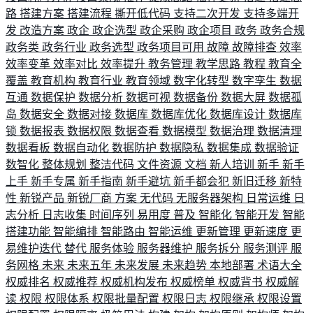
路
搭建方案
搭建流程
撕开低代码
支持二次开发
支持多端开
发
改造方案
政企
政企选型
政企采购
政企项目
政务
政务合规
政务类
政务行业
政务选型
政务项目可用
故障
故障排查
效率
效率变革
效率对比
效率提升
教务管理
教学思路
教程
教育全
覆盖
教育机构
教育行业
教育领域
数字化转型
数字孪生
数据
互通
数据保护
数据分析
数据可视
数据备份
数据大屏
数据孤
岛
数据安全
数据对接
数据库
数据库优化
数据库设计
数据库
锁
数据报表
数据权限
数据查看
数据模型
数据治理
数据清理
数据看板
数据自动化
数据防护
数据隐私
数据集成
数据验证
数智化
整体规划
整洁代码
文件资源
文档
新人培训
新手
新手
上手
新手专属
新手指南
新手避坑
新手都会犯
新旧迁移
新特
性
新锐产品
新锐厂商
方案
无代码
无服务器架构
日常运维
日
志分析
日志收集
时间序列
易用度
普及
智能化
智能开发
智能
搭建功能
智能编排
智能路由
智能运维
更新管理
更新速度
更
易维护迭代
替代
服务体验
服务器维护
服务拆分
服务测评
服
务网格
未来
未来五年
未来发展
未来趋势
本地部署
术语大全
权威排名
权威推荐
权威机构发布
权威榜单
权威背书
权威解
读
权限
权限体系
权限批量配置
权限日志
权限继承
权限设置