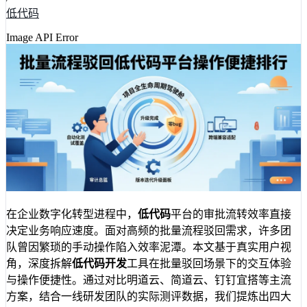
低代码
Image API Error
在企业数字化转型进程中，
低代码
平台的审批流转效率直接
决定业务响应速度。面对高频的批量流程驳回需求，许多团
队曾因繁琐的手动操作陷入效率泥潭。本文基于真实用户视
角，深度拆解
低代码开发
工具在批量驳回场景下的交互体验
与操作便捷性。通过对比明道云、简道云、钉钉宜搭等主流
方案，结合一线研发团队的实际测评数据，我们提炼出四大