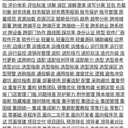
险
评价体系
评估标准
详解
误区
误解澄清
读写分离
豆包
负载
均衡
财务场景
财务报销
财务费用报销
账号保护
账号管理
质
量规范
资源加载
资源沉淀
赋能低代码
趋势
趋势分析
跨地域
部署
跨端
跨端平台
跨端开发
跨端统一开发
跨系统业
跨系统
对
跨设备
跨部门协作
路线图
踩坑率
身份认证
转型
软件厂商
软件开发
软件行业
轻量化
轻量应用
轻量源码
辅助编程
边界
分析
边缘计算
运维成本
运维技能
运维省心
运行效率
运行状
态
运行监控
进销存管理
进阶
进阶技巧
进阶玩法
迭代升级
迭
代更新
适用岗位
适配
适配信创环境
适配能力
选型
选型参考
选型对比
选型指南
选型指标
选型标准
选型流程
选型误区
选
型预警
选购指南
通俗解读
通用技能
速度优化
逻辑
避免冲突
避坑
避坑指南
部署
部署使用
部署适配
配置
采购避坑
重复劳
动
重复开发
重构
销售团队
镜像优化
镜像构建
长期运营
长连
接
门店管理
门槛
问题排查
防护能力
附件管理
降本增效
限流
熔断
隐藏难度
随时随地
难度
集中管控
集团企业
集团管理
集
团级
集团统一
集成
集成能力
集群配置教程
零售行业
零售门
店
零基础
非程序员
面向二次开发
面向开发者
面向程序员
面
试
页面搭建
项目交付
项目团队
预测排名
领导者
领导者对比