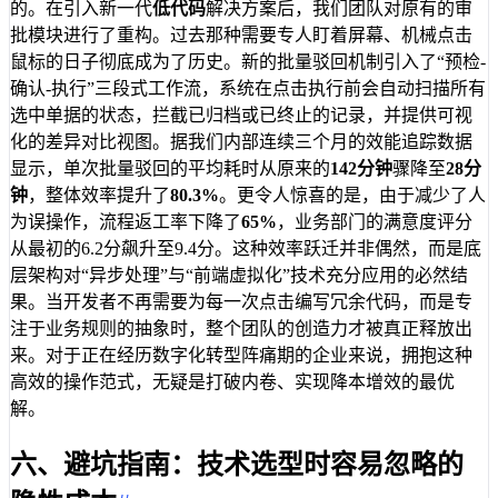
的。在引入新一代
低代码
解决方案后，我们团队对原有的审
批模块进行了重构。过去那种需要专人盯着屏幕、机械点击
鼠标的日子彻底成为了历史。新的批量驳回机制引入了“预检-
确认-执行”三段式工作流，系统在点击执行前会自动扫描所有
选中单据的状态，拦截已归档或已终止的记录，并提供可视
化的差异对比视图。据我们内部连续三个月的效能追踪数据
显示，单次批量驳回的平均耗时从原来的
142分钟
骤降至
28分
钟
，整体效率提升了
80.3%
。更令人惊喜的是，由于减少了人
为误操作，流程返工率下降了
65%
，业务部门的满意度评分
从最初的6.2分飙升至9.4分。这种效率跃迁并非偶然，而是底
层架构对“异步处理”与“前端虚拟化”技术充分应用的必然结
果。当开发者不再需要为每一次点击编写冗余代码，而是专
注于业务规则的抽象时，整个团队的创造力才被真正释放出
来。对于正在经历数字化转型阵痛期的企业来说，拥抱这种
高效的操作范式，无疑是打破内卷、实现降本增效的最优
解。
六、避坑指南：技术选型时容易忽略的