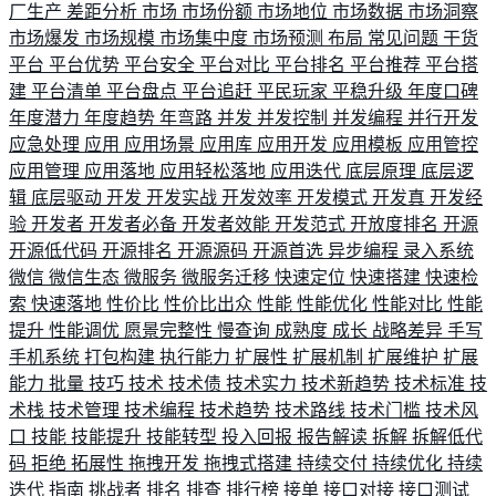
厂生产
差距分析
市场
市场份额
市场地位
市场数据
市场洞察
市场爆发
市场规模
市场集中度
市场预测
布局
常见问题
干货
平台
平台优势
平台安全
平台对比
平台排名
平台推荐
平台搭
建
平台清单
平台盘点
平台追赶
平民玩家
平稳升级
年度口碑
年度潜力
年度趋势
年弯路
并发
并发控制
并发编程
并行开发
应急处理
应用
应用场景
应用库
应用开发
应用模板
应用管控
应用管理
应用落地
应用轻松落地
应用迭代
底层原理
底层逻
辑
底层驱动
开发
开发实战
开发效率
开发模式
开发真
开发经
验
开发者
开发者必备
开发者效能
开发范式
开放度排名
开源
开源低代码
开源排名
开源源码
开源首选
异步编程
录入系统
微信
微信生态
微服务
微服务迁移
快速定位
快速搭建
快速检
索
快速落地
性价比
性价比出众
性能
性能优化
性能对比
性能
提升
性能调优
愿景完整性
慢查询
成熟度
成长
战略差异
手写
手机系统
打包构建
执行能力
扩展性
扩展机制
扩展维护
扩展
能力
批量
技巧
技术
技术债
技术实力
技术新趋势
技术标准
技
术栈
技术管理
技术编程
技术趋势
技术路线
技术门槛
技术风
口
技能
技能提升
技能转型
投入回报
报告解读
拆解
拆解低代
码
拒绝
拓展性
拖拽开发
拖拽式搭建
持续交付
持续优化
持续
迭代
指南
挑战者
排名
排查
排行榜
接单
接口对接
接口测试