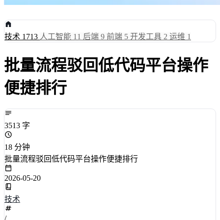
技术
1713
人工智能
11
后端
9
前端
5
开发工具
2
运维
1
批量流程驳回低代码平台操作
便捷排行
3513 字
18 分钟
批量流程驳回低代码平台操作便捷排行
2026-05-20
技术
/