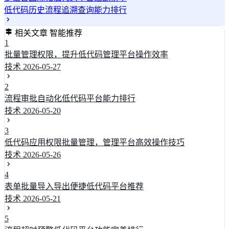
低代码历史流程追溯查询能力排行
相关文章
智能推荐
1
批量管理权限，提升低代码管理平台操作效率
技术
2026-05-27
2
流程审批自动化低代码平台能力排行
技术
2026-05-20
3
低代码应用权限批量管理，管理平台高效操作技巧
技术
2026-05-26
4
表单批量导入导出便捷低代码平台推荐
技术
2026-05-21
5