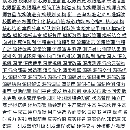
读
权限
权限体系
权限批量配置
权限日志
权限继承
权限设置
权限配置
权限隔离
极简用法
构建
架构
架构原则
架构师
架构
师复盘
架构演进
架构规划
架构设计
查询
标准定义
标准解读
校园教务
校园数字化
核心价值
核心功能
核心指标
核心架构
核心结论
案例分享
梯队划分
梯队洗牌
检索应用
榜单
模块化
模型
模板
模板丰富
模板复用
模板数量
模板管理
模板结合
横
向对比
死信队列
流程审批
流程引擎
流程演示
流程管理
流程
自动
流转体系
流量治理
流量演进
测评
测评对比
测评结果
测
试排名
测试环境
海外热门
消息推送
消息队列
淘汰
深入
深入
拆解
深度
深度使用
深度拆解
深度改造
深度测评
混合云架构
下
混合部署
渗透率
渲染优化
渲染引擎
源码
源码交付
源码优
化
源码分享
源码剖析
源码学习
源码对比
源码推荐
源码改造
源码结构
源码解读
源码调试
满意度
漏洞扫描
漏洞检测
潜力
推荐
灵活配置
热门平台
爆发
版本区别
版本发布
版本回滚
版
本更新
版本管理
物业园区
物联网
特色功能
状态管理
独立厂
商
环境搭建
环境部署
瓶颈定位
生产管理
生态
生态伙伴
生态
合作
生成式
用户反馈
用户评选
界面美化
白皮书
监控
盘点
省
时省力
省钱
看似简单
真实价值
真实排名
真实适配
知识库
知
识库，
研发效能升级
研发流程
破局
硬件交互
硬核能力
视觉