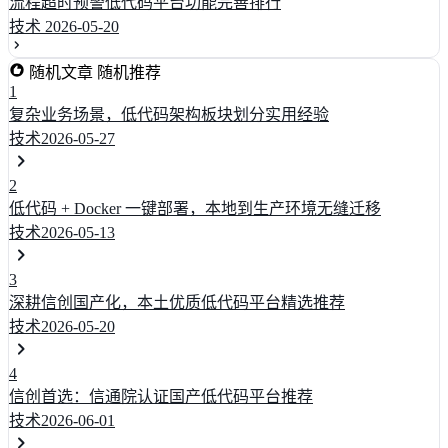
流程超时预警低代码平台功能完善排行
技术
2026-05-20
随机文章
随机推荐
1
复杂业务场景，低代码架构板块划分实用经验
技术
2026-05-27
2
低代码 + Docker 一键部署，本地到生产环境无缝迁移
技术
2026-05-13
3
深耕信创国产化，本土优质低代码平台精选推荐
技术
2026-05-20
4
信创首选：信通院认证国产低代码平台推荐
技术
2026-06-01