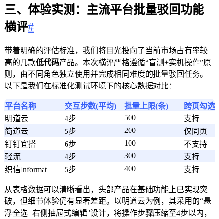
三、体验实测：主流平台批量驳回功能
横评
#
带着明确的评估标准，我们将目光投向了当前市场占有率较
高的几款
低代码
产品。本次横评严格遵循“盲测+实机操作”原
则，由不同角色独立使用并完成相同难度的批量驳回任务。
以下是我们在标准化测试环境下的核心数据对比：
平台名称
交互步数(平均)
批量上限(条)
跨页勾选
500
明道云
4步
支持
200
简道云
5步
仅同页
100
钉钉宜搭
6步
不支持
300
轻流
4步
支持
400
织信Informat
5步
支持
从表格数据可以清晰看出，头部产品在基础功能上已实现突
破，但细节体验仍有显著差距。以明道云为例，其采用的“悬
浮全选+右侧抽屉式编辑”设计，将操作步骤压缩至4步以内，