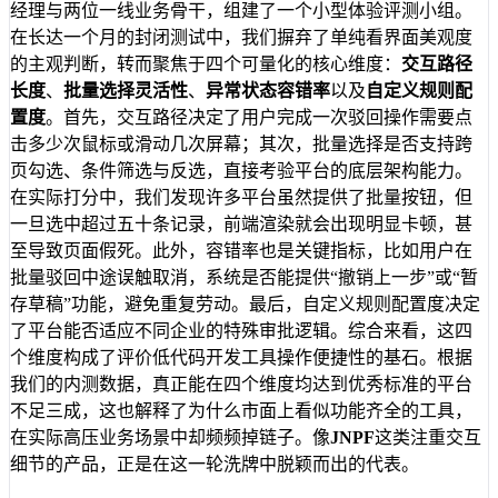
经理与两位一线业务骨干，组建了一个小型体验评测小组。
在长达一个月的封闭测试中，我们摒弃了单纯看界面美观度
的主观判断，转而聚焦于四个可量化的核心维度：
交互路径
长度
、
批量选择灵活性
、
异常状态容错率
以及
自定义规则配
置度
。首先，交互路径决定了用户完成一次驳回操作需要点
击多少次鼠标或滑动几次屏幕；其次，批量选择是否支持跨
页勾选、条件筛选与反选，直接考验平台的底层架构能力。
在实际打分中，我们发现许多平台虽然提供了批量按钮，但
一旦选中超过五十条记录，前端渲染就会出现明显卡顿，甚
至导致页面假死。此外，容错率也是关键指标，比如用户在
批量驳回中途误触取消，系统是否能提供“撤销上一步”或“暂
存草稿”功能，避免重复劳动。最后，自定义规则配置度决定
了平台能否适应不同企业的特殊审批逻辑。综合来看，这四
个维度构成了评价低代码开发工具操作便捷性的基石。根据
我们的内测数据，真正能在四个维度均达到优秀标准的平台
不足三成，这也解释了为什么市面上看似功能齐全的工具，
在实际高压业务场景中却频频掉链子。像
JNPF
这类注重交互
细节的产品，正是在这一轮洗牌中脱颖而出的代表。