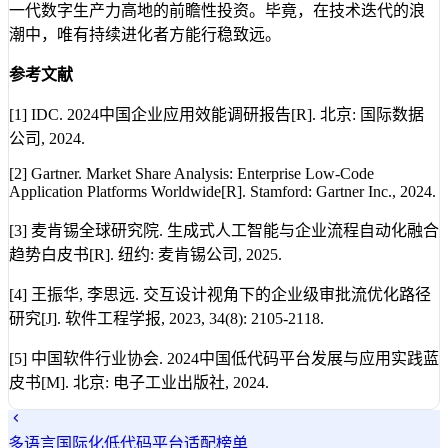
一代数字生产力高地的前瞻性投资。毕竟，在技术迭代的浪
潮中，唯有持续进化者方能行稳致远。
参考文献
[1] IDC. 2024中国企业应用效能调研报告[R]. 北京: 国际数据
公司, 2024.
[2] Gartner. Market Share Analysis: Enterprise Low-Code
Application Platforms Worldwide[R]. Stamford: Gartner Inc., 2024.
[3] 麦肯锡全球研究院. 生成式人工智能与企业流程自动化融合
趋势白皮书[R]. 纽约: 麦肯锡公司, 2025.
[4] 王振华, 李思远. 交互设计视角下的企业级审批流优化路径
研究[J]. 软件工程学报, 2023, 34(8): 2105-2118.
[5] 中国软件行业协会. 2024中国低代码平台发展与应用实践蓝
皮书[M]. 北京: 电子工业出版社, 2024.
多语言国际化低代码平台适配榜单