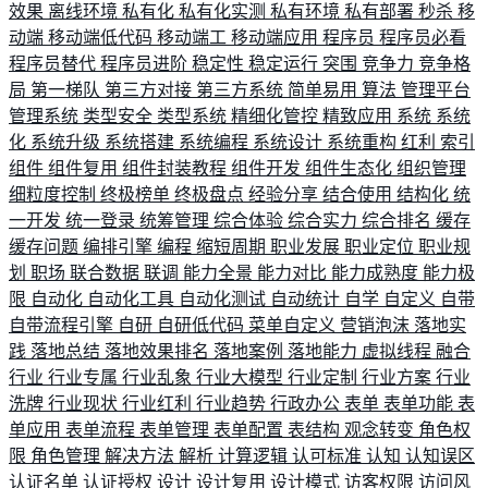
效果
离线环境
私有化
私有化实测
私有环境
私有部署
秒杀
移
动端
移动端低代码
移动端工
移动端应用
程序员
程序员必看
程序员替代
程序员进阶
稳定性
稳定运行
突围
竞争力
竞争格
局
第一梯队
第三方对接
第三方系统
简单易用
算法
管理平台
管理系统
类型安全
类型系统
精细化管控
精致应用
系统
系统
化
系统升级
系统搭建
系统编程
系统设计
系统重构
红利
索引
组件
组件复用
组件封装教程
组件开发
组件生态化
组织管理
细粒度控制
终极榜单
终极盘点
经验分享
结合使用
结构化
统
一开发
统一登录
统筹管理
综合体验
综合实力
综合排名
缓存
缓存问题
编排引擎
编程
缩短周期
职业发展
职业定位
职业规
划
职场
联合数据
联调
能力全景
能力对比
能力成熟度
能力极
限
自动化
自动化工具
自动化测试
自动统计
自学
自定义
自带
自带流程引擎
自研
自研低代码
菜单自定义
营销泡沫
落地实
践
落地总结
落地效果排名
落地案例
落地能力
虚拟线程
融合
行业
行业专属
行业乱象
行业大模型
行业定制
行业方案
行业
洗牌
行业现状
行业红利
行业趋势
行政办公
表单
表单功能
表
单应用
表单流程
表单管理
表单配置
表结构
观念转变
角色权
限
角色管理
解决方法
解析
计算逻辑
认可标准
认知
认知误区
认证名单
认证授权
设计
设计复用
设计模式
访客权限
访问风