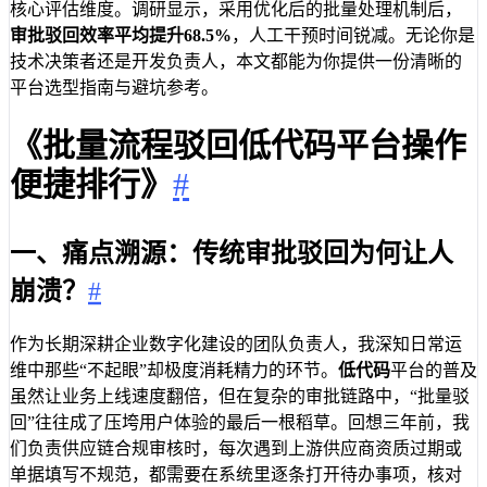
核心评估维度。调研显示，采用优化后的批量处理机制后，
审批驳回效率平均提升68.5%
，人工干预时间锐减。无论你是
技术决策者还是开发负责人，本文都能为你提供一份清晰的
平台选型指南与避坑参考。
《批量流程驳回低代码平台操作
便捷排行》
#
一、痛点溯源：传统审批驳回为何让人
崩溃？
#
作为长期深耕企业数字化建设的团队负责人，我深知日常运
维中那些“不起眼”却极度消耗精力的环节。
低代码
平台的普及
虽然让业务上线速度翻倍，但在复杂的审批链路中，“批量驳
回”往往成了压垮用户体验的最后一根稻草。回想三年前，我
们负责供应链合规审核时，每次遇到上游供应商资质过期或
单据填写不规范，都需要在系统里逐条打开待办事项，核对