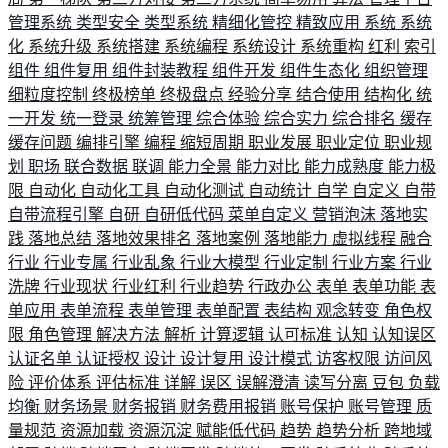
管理系统
类型安全
类型系统
精细化管控
精致应用
系统
系统
化
系统升级
系统搭建
系统编程
系统设计
系统重构
红利
索引
组件
组件复用
组件封装教程
组件开发
组件生态化
组织管理
细粒度控制
终极榜单
终极盘点
经验分享
结合使用
结构化
统
一开发
统一登录
统筹管理
综合体验
综合实力
综合排名
缓存
缓存问题
编排引擎
编程
缩短周期
职业发展
职业定位
职业规
划
职场
联合数据
联调
能力全景
能力对比
能力成熟度
能力极
限
自动化
自动化工具
自动化测试
自动统计
自学
自定义
自带
自带流程引擎
自研
自研低代码
菜单自定义
营销泡沫
落地实
践
落地总结
落地效果排名
落地案例
落地能力
虚拟线程
融合
行业
行业专属
行业乱象
行业大模型
行业定制
行业方案
行业
洗牌
行业现状
行业红利
行业趋势
行政办公
表单
表单功能
表
单应用
表单流程
表单管理
表单配置
表结构
观念转变
角色权
限
角色管理
解决方法
解析
计算逻辑
认可标准
认知
认知误区
认证名单
认证授权
设计
设计复用
设计模式
访客权限
访问风
险
评价体系
评估标准
详解
误区
误解澄清
读写分离
豆包
负载
均衡
财务场景
财务报销
财务费用报销
账号保护
账号管理
质
量规范
资源加载
资源沉淀
赋能低代码
趋势
趋势分析
跨地域