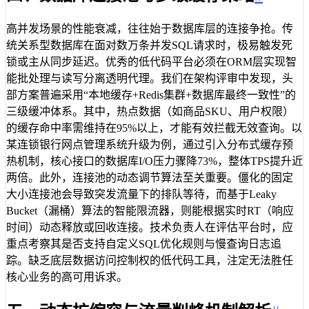
高并发场景的性能衰减，往往始于数据库层的连接争抢。传
统关系型数据库在面对数万条并发SQL请求时，极易触发死
锁或主从同步延迟。优秀的低代码平台必须在ORM层实现智
能批处理与读写分离透明代理。我们在架构评审中发现，头
部方案普遍采用“本地缓存+Redis集群+数据库最终一致性”的
三级缓冲体系。其中，热点数据（如商品SKU、用户权限）
的缓存命中率需维持在95%以上，才能有效拦截无效查询。以
某连锁银行网点管理系统升级为例，通过引入分布式缓存预
热机制，核心接口的数据库I/O压力骤降73%，整体TPS提升近
两倍。此外，连接池的动态调节算法至关重要。僵化的固定
大小连接池会导致突发流量下的排队等待，而基于Leaky
Bucket（漏桶）算法的智能限流器，则能根据实时RT（响应
时间）动态释放或回收连接。技术负责人在评估平台时，应
重点考察其是否支持自定义SQL优化规则与慢查询日志追
踪。缺乏底层数据访问控制权的低代码工具，注定无法胜任
核心业务的高可用诉求。