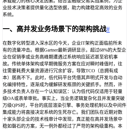
承载能力的核心决定因素。结合金融级交易实战案例，为企
业技术决策者提供量化选型依据，助力构建稳定高效的业务
系统。
一、高并发业务场景下的架构挑战
#
在数字化转型进入深水区的今天，企业IT架构正面临前所未
有的流量冲击。根据Gartner最新调研显示，超过68%的大型企
业在促销季或业务高峰期遭遇过系统响应延迟甚至宕机事
故。传统单体架构或早期微服务方案在应对瞬时峰值时，往
往需要耗费大量资源进行冗余扩容，导致TCO（总拥有成
本）居高不下。此时，低代码平台凭借其声明式开发与自动
化编排特性，逐渐成为缓解研发瓶颈的关键抓手。然而，许
多技术负责人存在一个认知误区：认为低代码仅适用于轻量
级OA或表单审批。事实上，当业务逻辑复杂化且并发量突破
万级QPS时，平台的底层渲染引擎、事务处理机制以及中间件
集成能力将直接决定系统的生死存亡。我们团队在近期对数
十家头部企业的技术栈审计中发现，真正能在高并发场景中
稳如磐石的方案，无一例外都经过了严苛的架构级重构。本