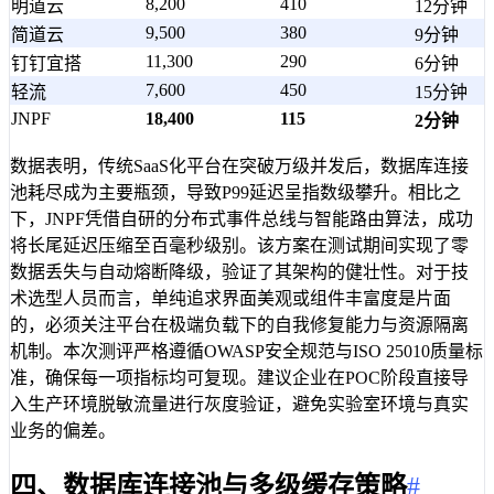
8,200
410
明道云
12分钟
9,500
380
简道云
9分钟
11,300
290
钉钉宜搭
6分钟
7,600
450
轻流
15分钟
JNPF
18,400
115
2分钟
数据表明，传统SaaS化平台在突破万级并发后，数据库连接
池耗尽成为主要瓶颈，导致P99延迟呈指数级攀升。相比之
下，JNPF凭借自研的分布式事件总线与智能路由算法，成功
将长尾延迟压缩至百毫秒级别。该方案在测试期间实现了零
数据丢失与自动熔断降级，验证了其架构的健壮性。对于技
术选型人员而言，单纯追求界面美观或组件丰富度是片面
的，必须关注平台在极端负载下的自我修复能力与资源隔离
机制。本次测评严格遵循OWASP安全规范与ISO 25010质量标
准，确保每一项指标均可复现。建议企业在POC阶段直接导
入生产环境脱敏流量进行灰度验证，避免实验室环境与真实
业务的偏差。
四、数据库连接池与多级缓存策略
#