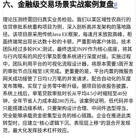
六、金融级交易场景实战案例复盘
#
理论压测终需回归真实业务检验。我们以某区域性农商行的
信贷审批系统重构项目为例，深入剖析高并发架构的落地路
径。该项目原采用传统Java EE框架，每逢月末放款高峰，柜
面终端常出现长达数十秒的卡顿，严重影响客户体验。技术
团队经过多轮POC测试，最终选定JNPF作为核心底座，将其
与行内现有的风控引擎及影像系统进行深度对接。实施过程
中，团队利用平台的可视化流程设计器，将原本需要3周开发
的审批节点压缩至3天完成。更重要的是，平台内置的微服务
网关成功接管了日均12万笔的并发请求，配合自动化的灰度
发布策略，实现了业务零中断升级。据项目验收报告披露，
系统上线后，单笔贷款审批时长从平均4.5小时缩短至40分
钟，全年节省人力成本超280万元。该案例证明，低代码并非
只能搭建边缘系统，只要架构设计合理、中间件选型得当，
完全能够承载资金密集型业务的核心链路。企业在推进此类
转型时，应建立“核心逻辑下沉、表现层上移”的混合开发规
范，最大化发挥技术杠杆效应。