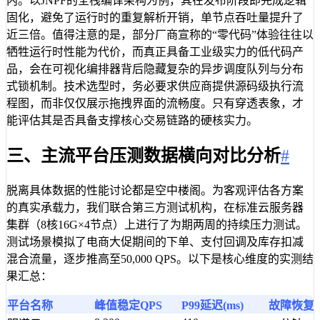
内。以JNPF的全栈编译架构为例，其在发布阶段即完成逻辑
固化，避免了运行时的重复解析开销，单节点吞吐量提升了
近三倍。值得注意的是，部分厂商宣称的“零代码”体验往往以
牺牲运行时性能为代价，而真正具备工业级实力的低代码产
品，会在可视化编排器背后隐藏复杂的异步调度队列与分布
式锁机制。技术选型时，务必要求供应商提供源码级执行流
程图，而非仅仅展示拖拽界面的流畅度。只有穿透表象，才
能评估其是否具备支撑核心交易链路的硬核实力。
三、主流平台压测数据横向对比分析
#
脱离具体数据的性能讨论都是空中楼阁。为客观评估各方案
的真实承载力，我们联合第三方测试机构，在标准云服务器
集群（8核16G×4节点）上进行了为期两周的持续压力测试。
测试场景模拟了电商大促期间的下单、支付回调及库存扣减
混合流量，逐步推高至50,000 QPS。以下是核心维度的实测结
果汇总：
平台名称
峰值稳定QPS
P99延迟(ms)
故障恢复