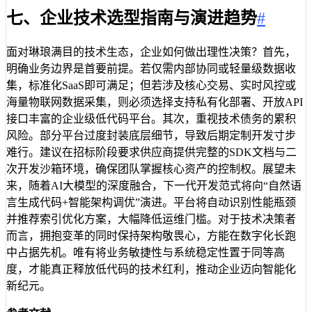
七、企业技术选型指南与演进趋势
#
面对琳琅满目的技术生态，企业如何做出理性决策？首先，
明确业务边界是首要前提。若仅需内部协同或轻量级数据收
集，标准化SaaS即可满足；但若涉及核心交易、实时风控或
海量物联网数据采集，则必须选择支持私有化部署、开放API
接口丰富的企业级低代码平台。其次，重视技术债务的累积
风险。部分平台过度封装底层细节，导致后期定制开发寸步
难行。建议在招标阶段要求供应商提供完整的SDK文档与二
次开发沙箱环境，确保团队掌握核心资产的控制权。展望未
来，随着AI大模型的深度融合，下一代开发范式将向“自然语
言生成代码+智能架构调优”演进。平台将自动识别性能瓶颈
并推荐索引优化方案，大幅降低运维门槛。对于技术决策者
而言，拥抱变革的同时保持架构敬畏心，方能在数字化长跑
中占据先机。唯有将业务敏捷性与系统稳定性置于同等高
度，才能真正释放低代码的技术红利，推动企业迈向智能化
新纪元。