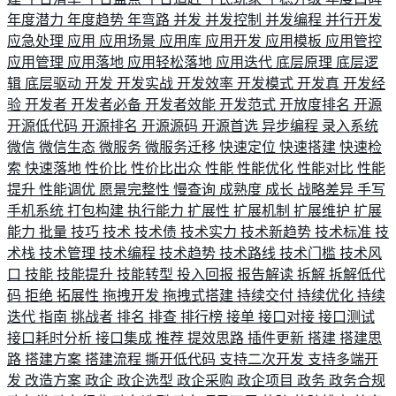
年度潜力
年度趋势
年弯路
并发
并发控制
并发编程
并行开发
应急处理
应用
应用场景
应用库
应用开发
应用模板
应用管控
应用管理
应用落地
应用轻松落地
应用迭代
底层原理
底层逻
辑
底层驱动
开发
开发实战
开发效率
开发模式
开发真
开发经
验
开发者
开发者必备
开发者效能
开发范式
开放度排名
开源
开源低代码
开源排名
开源源码
开源首选
异步编程
录入系统
微信
微信生态
微服务
微服务迁移
快速定位
快速搭建
快速检
索
快速落地
性价比
性价比出众
性能
性能优化
性能对比
性能
提升
性能调优
愿景完整性
慢查询
成熟度
成长
战略差异
手写
手机系统
打包构建
执行能力
扩展性
扩展机制
扩展维护
扩展
能力
批量
技巧
技术
技术债
技术实力
技术新趋势
技术标准
技
术栈
技术管理
技术编程
技术趋势
技术路线
技术门槛
技术风
口
技能
技能提升
技能转型
投入回报
报告解读
拆解
拆解低代
码
拒绝
拓展性
拖拽开发
拖拽式搭建
持续交付
持续优化
持续
迭代
指南
挑战者
排名
排查
排行榜
接单
接口对接
接口测试
接口耗时分析
接口集成
推荐
提效思路
插件更新
搭建
搭建思
路
搭建方案
搭建流程
撕开低代码
支持二次开发
支持多端开
发
改造方案
政企
政企选型
政企采购
政企项目
政务
政务合规