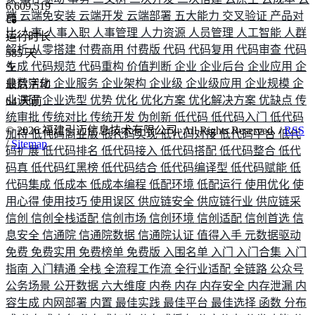
6,609,519
端
云端免安装
云端开发
云端部署
五大能力
交叉验证
产品对
比
人事
人事入职
人事管理
人力资源
人员管理
人工智能
人群
运行时长
解析
从零搭建
付费商用
付费版
代码
代码复用
代码审查
代码
585
天
生成
代码规范
代码重构
价值判断
企业
企业后台
企业应用
企
业数字化
企业服务
企业架构
企业级
企业级应用
企业规模
企
最后活动
业调研
企业选型
优势
优化
优化方案
优化解决方案
优缺点
传
64
天前
统审批
传统对比
传统开发
伪创新
低代码
低代码入门
低代码
©
2026
福建引迈信息技术有限公司. All Rights Reserved. /
RSS
加持
低代码商业版
低代码实现
低代码对接
低代码平台
低代
/
Sitemap
码扩展
低代码排名
低代码接入
低代码搭配
低代码整合
低代
码真
低代码红黑榜
低代码结合
低代码编译型
低代码赋能
低
代码集成
低成本
低成本编程
低配环境
低配运行
使用优化
使
用心得
使用技巧
使用误区
供应链安全
供应链行业
供应链采
信创
信创全栈适配
信创市场
信创环境
信创适配
信创首选
信
息安全
信通院
信通院数据
信通院认证
值得入手
元数据驱动
免费
免费实用
免费榜单
免费版
入围名单
入门
入门合集
入门
指南
入门精通
全栈
全流程工作流
全行业适配
全链路
公众号
公务场景
公开数据
六大维度
内卷
内存
内存安全
内存泄漏
内
容生成
内网部署
内置
最佳实践
最佳平台
最佳选择
函数
分布