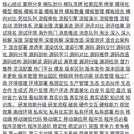
核心结论
案例分享
梯队划分
梯队洗牌
检索应用
榜单
模块化
模型
模板
模板丰富
模板复用
模板数量
模板管理
模板结合
横
向对比
死信队列
流程审批
流程引擎
流程演示
流程管理
流程
自动
流转体系
流量治理
流量演进
测评
测评对比
测评结果
测
试排名
测试环境
海外热门
消息推送
消息队列
淘汰
深入
深入
拆解
深度
深度使用
深度拆解
深度改造
深度测评
混合云架构
下
混合部署
渗透率
渲染优化
渲染引擎
源码
源码交付
源码优
化
源码分享
源码剖析
源码学习
源码对比
源码推荐
源码改造
源码结构
源码解读
源码调试
满意度
漏洞扫描
漏洞检测
潜力
推荐
灵活配置
热门平台
爆发
版本区别
版本发布
版本回滚
版
本更新
版本管理
物业园区
物联网
特色功能
状态管理
独立厂
商
环境搭建
环境部署
瓶颈定位
生产管理
生态
生态伙伴
生态
合作
生成式
用户反馈
用户评选
界面美化
白皮书
监控
盘点
省
时省力
省钱
看似简单
真实价值
真实排名
真实适配
知识库
知
识库，
研发效能升级
研发流程
破局
硬件交互
硬核能力
视觉
效果
离线环境
私有化
私有化实测
私有环境
私有部署
秒杀
移
动端
移动端低代码
移动端工
移动端应用
程序员
程序员必看
程序员替代
程序员进阶
稳定性
稳定运行
突围
竞争力
竞争格
局
第一梯队
第三方对接
第三方系统
简单易用
算法
管理平台