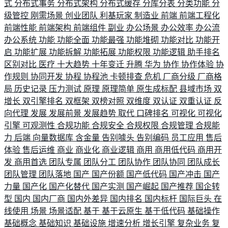
式
分布式事务
分布式架构
分布式缓存
分库分表
分类功能
分
级管控
刚需场景
创业团队
利基玩家
制造业
前端
前端工程化
前端性能
前端架构
前端组件
副业
办公场景
办公效率
办公流
办公系统
功能
功能全面
功能最强
功能堆砌
功能对比
功能开
启
功能扩展
功能拆解
功能拓展
功能权限
功能逻辑
助手排名
区别对比
医疗
十大趋势
十年变迁
升腾
华为
协作
协作体验
协
作规则
协同开发
协程
协程池
卡顿排查
危机
厂商分级
厂商格
局
历史记录
压力测试
原理
原理简单
原生成标配
县域市场
双
增长
双引擎排名
双框架
双榜对照
双维度
双认证
双重认证
反
向代理
发展
发展前景
发展趋势
取代
口碑排名
可视化
可视化
引擎
可观测性
合规功能
合规安全
合规权限
合规管理
合规能
力
后端
向量数据库
含金量
告别噱头
告别编码
员工应用
售后
体验
售后运维
商业
商业化
商业逻辑
商用
商用低代码
商用开
发
商用首选
团队专属
团队分工
团队协作
团队协同
团队成长
团队管理
团队落地
国产
国产份额
国产低代码
国产冲击
国产
力量
国产化
国产化替代
国产实测
国产崛起
国产推荐
国企转
型
国内
国内厂商
国内外差异
国内排名
国内标杆
国际巨头
在
线使用
场景
场景适配
基于
基于云原生
基于低代码
基础操作
基础概念
基础知识
基础设施
增速分析
增长引擎
复杂业务
复