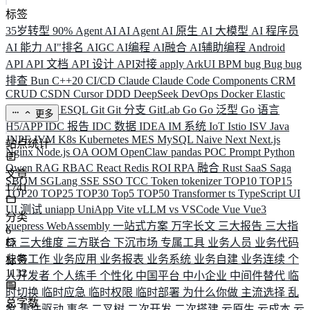
标签
35岁转型
90%
Agent
AI
AI Agent
AI 原生
AI 大模型
AI 程序员
AI 能力
AI"排名
AIGC
AI编程
AI融合
AI辅助编程
Android
API
API 文档
API 设计
API对接
apply
ArkUI
BPM
bug
Bug
bug
排查
Bun
C++20
CI/CD
Claude
Claude Code
Components
CRM
CRUD
CSDN
Cursor
DDD
DeepSeek
DevOps
Docker
Elastic
ELK
Elysia
ESQL
Git
Git 分支
GitLab
Go
Go 泛型
Go 语言
更多
H5/APP
IDC 报告
IDC 数据
IDEA
IM 系统
IoT
Istio
ISV
Java
JNPF
JVM
K8s
Kubernetes
MES
MySQL
Naive
Next
Next.js
站点统计
Nginx
Node.js
OA
OOM
OpenClaw
pandas
POC
Prompt
Python
Qwen
RAG
RBAC
React
Redis
ROI
RPA 融合
Rust
SaaS
Saga
文章
SBOM
SGLang
SSE
SSO
TCC
Token
tokenizer
TOP10
TOP15
1741
TOP20
TOP25
TOP30
Top5
TOP50
Transformer
ts
TypeScript
UI
UI 测试
uniapp
UniApp
Vite
vLLM
vs
VSCode
Vue
Vue3
分类
vuepress
WebAssembly
一站式方案
万字长文
三大报告
三大指
6
标
三大维度
三方联合
下沉市场
专属工具
业务人员
业务代码
业务工作
业务应用
业务报表
业务系统
业务自建
业务连续
个
标签
1132
人开发者
个人练手
个性化
中国平台
中小企业
中间件替代
临
时切换
临时应急
临时权限
临时部署
为什么你做
主流选择
乱
总字数
象
事件驱动
事务
二叉树
二次开发
二次搭建
云原生
云成本
云