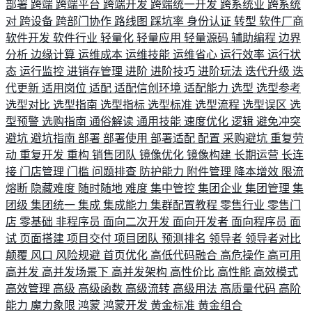
部署
跨端
跨端平台
跨端开发
跨端统一开发
跨系统业
跨系统
对
跨设备
跨部门协作
路线图
踩坑率
身份认证
转型
软件厂商
软件开发
软件行业
轻量化
轻量应用
轻量源码
辅助编程
边界
分析
边缘计算
运维成本
运维技能
运维省心
运行效率
运行状
态
运行监控
进销存管理
进阶
进阶技巧
进阶玩法
迭代升级
迭
代更新
适用岗位
适配
适配信创环境
适配能力
选型
选型参考
选型对比
选型指南
选型指标
选型标准
选型流程
选型误区
选
型预警
选购指南
通俗解读
通用技能
速度优化
逻辑
避免冲突
避坑
避坑指南
部署
部署使用
部署适配
配置
采购避坑
重复劳
动
重复开发
重构
销售团队
镜像优化
镜像构建
长期运营
长连
接
门店管理
门槛
问题排查
防护能力
附件管理
降本增效
限流
熔断
隐藏难度
随时随地
难度
集中管控
集团企业
集团管理
集
团级
集团统一
集成
集成能力
集群配置教程
零售行业
零售门
店
零基础
非程序员
面向二次开发
面向开发者
面向程序员
面
试
页面搭建
项目交付
项目团队
预测排名
领导者
领导者对比
颠覆
风口
风险规避
首页优化
高低代码融合
高危操作
高可用
高并发
高并发场景下
高并发架构
高性价比
高性能
高效模式
高效管理
高级
高级函数
高级流转
高级用法
高质量代码
高阶
能力
魔力象限
鸿蒙
鸿蒙开发
黄金标准
黄金组合