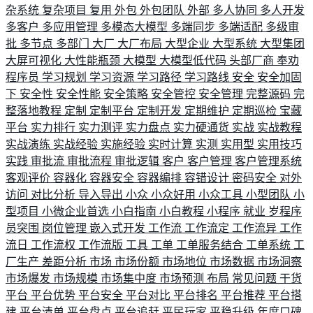
杂系统
复杂项目
复用
外包
外包团队
外部
多人协同
多人开发
多客户
多应用管理
多模态大模型
多端同步
多端适配
多级审
批
多节点
多部门
大厂
大厂布局
大型企业
大型系统
大型集团
大屏可视化
大性能瓶颈
大模型
大模型低代码
头部厂商
奉劝
程序员
学习规划
学习资源
学习路径
学习路线
安全
安全加固
下
安全性
安全性能
安全策略
安全管控
安全管理
完整源码
完
整落地教程
定制
定制平台
定制开发
定期维护
定期巡检
宝藏
平台
实力排行
实力测评
实力盘点
实力硬通货
实战
实战教程
实战演练
实战经验
实施经验
实时计算
实测
实用型
实用技巧
实践
审批流
审批流程
审批逻辑
客户
客户管理
客户管理系统
客观评价
容器化
容器安全
容器编排
容错设计
密码安全
对外
访问
对比分析
导入导出
小众
小众好用
小众工具
小型团队
小
型项目
小微企业首选
小白指南
小白教程
小程序
就业
岁程序
员突围
岗位管理
嵌入式开发
工作流
工作流定
工作流异
工作
流日
工作流权
工作流版
工具
工单
工单服务结合
工单系统
工
厂生产
差距分析
市场
市场份额
市场地位
市场数据
市场洞察
市场爆发
市场规模
市场集中度
市场预测
布局
常见问题
干货
平台
平台优势
平台安全
平台对比
平台排名
平台推荐
平台搭
建
平台清单
平台盘点
平台追赶
平民玩家
平稳升级
年度口碑