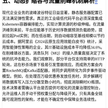
五、动态扩缩容与流量削峰机制解析
#
现代企业业务的波峰波谷特征日益显著，静态服务器配置已
无法满足弹性需求。真正的工业级低代码平台必须深度集成
Kubernetes容器编排能力，实现计算资源的秒级伸缩。在流量
洪峰到来前，平台应能基于历史时序数据预测负载趋势，提
前拉起Pod实例；而在低谷期，则自动缩容至基线规模以节约
云成本。据阿里云《2024云原生应用效能白皮书》统计，采
用智能弹性策略的企业，其IT基础设施成本平均降低34.6%。
在削峰填谷方面，消息队列（MQ）的接入质量直接决定了系
统的抗冲击能力。我们观察到，部分平台仅支持简单的HTTP
轮询，这在秒杀场景下极易引发雪崩效应。而成熟方案会内
置RocketMQ或Kafka适配器，将同步调用转化为异步事件驱动
模型。例如，在处理百万级优惠券发放任务时，异步解耦可
将数据库写入压力分散至数小时内，彻底消除瞬时IO瓶颈。
技术决策者需确认平台是否提供可视化的流量治理控制台，
允许运维人员手动干预权重分配与降级开关。只有具备全链
路可观测性的架构，才能在不确定性中保障业务连续性。