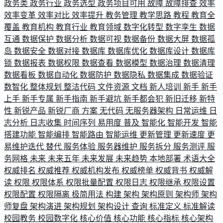
政务类
政务行业
政务选型
政务项目可用
故障
故障排查
效率
效率变革
效率对比
效率提升
教务管理
教学思路
教程
教育全
覆盖
教育机构
教育行业
教育领域
数字化转型
数字孪生
数据
互通
数据保护
数据分析
数据可视
数据备份
数据大屏
数据孤
岛
数据安全
数据对接
数据库
数据库优化
数据库设计
数据库
锁
数据报表
数据权限
数据查看
数据模型
数据治理
数据清理
数据看板
数据自动化
数据防护
数据隐私
数据集成
数据验证
数智化
整体规划
整洁代码
文件资源
文档
新人培训
新手
新手
上手
新手专属
新手指南
新手避坑
新手都会犯
新旧迁移
新特
性
新锐产品
新锐厂商
方案
无代码
无服务器架构
日常运维
日
志分析
日志收集
时间序列
易用度
普及
智能化
智能开发
智能
搭建功能
智能编排
智能路由
智能运维
更新管理
更新速度
更
易维护迭代
替代
服务体验
服务器维护
服务拆分
服务测评
服
务网格
未来
未来五年
未来发展
未来趋势
本地部署
术语大全
权威排名
权威推荐
权威机构发布
权威榜单
权威背书
权威解
读
权限
权限体系
权限批量配置
权限日志
权限继承
权限设置
权限配置
权限隔离
极简用法
构建
架构
架构原则
架构师
架构
师复盘
架构演进
架构规划
架构设计
查询
标准定义
标准解读
校园教务
校园数字化
核心价值
核心功能
核心指标
核心架构