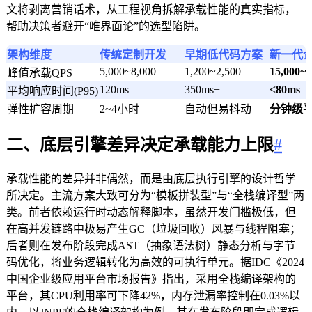
文将剥离营销话术，从工程视角拆解承载性能的真实指标，
帮助决策者避开“唯界面论”的选型陷阱。
架构维度
传统定制开发
早期低代码方案
新一代
5,000~8,000
1,200~2,500
15,000~3
峰值承载QPS
120ms
350ms+
<80ms
平均响应时间(P95)
弹性扩容周期
2~4小时
自动但易抖动
分钟级
二、底层引擎差异决定承载能力上限
#
承载性能的差异并非偶然，而是由底层执行引擎的设计哲学
所决定。主流方案大致可分为“模板拼装型”与“全栈编译型”两
类。前者依赖运行时动态解释脚本，虽然开发门槛极低，但
在高并发链路中极易产生GC（垃圾回收）风暴与线程阻塞；
后者则在发布阶段完成AST（抽象语法树）静态分析与字节
码优化，将业务逻辑转化为高效的可执行单元。据IDC《2024
中国企业级应用平台市场报告》指出，采用全栈编译架构的
平台，其CPU利用率可下降42%，内存泄漏率控制在0.03%以