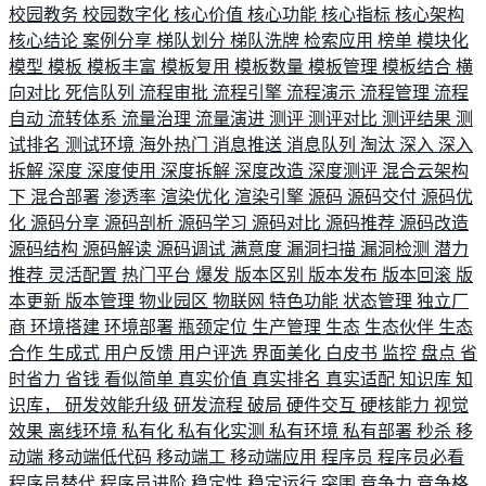
校园教务
校园数字化
核心价值
核心功能
核心指标
核心架构
核心结论
案例分享
梯队划分
梯队洗牌
检索应用
榜单
模块化
模型
模板
模板丰富
模板复用
模板数量
模板管理
模板结合
横
向对比
死信队列
流程审批
流程引擎
流程演示
流程管理
流程
自动
流转体系
流量治理
流量演进
测评
测评对比
测评结果
测
试排名
测试环境
海外热门
消息推送
消息队列
淘汰
深入
深入
拆解
深度
深度使用
深度拆解
深度改造
深度测评
混合云架构
下
混合部署
渗透率
渲染优化
渲染引擎
源码
源码交付
源码优
化
源码分享
源码剖析
源码学习
源码对比
源码推荐
源码改造
源码结构
源码解读
源码调试
满意度
漏洞扫描
漏洞检测
潜力
推荐
灵活配置
热门平台
爆发
版本区别
版本发布
版本回滚
版
本更新
版本管理
物业园区
物联网
特色功能
状态管理
独立厂
商
环境搭建
环境部署
瓶颈定位
生产管理
生态
生态伙伴
生态
合作
生成式
用户反馈
用户评选
界面美化
白皮书
监控
盘点
省
时省力
省钱
看似简单
真实价值
真实排名
真实适配
知识库
知
识库，
研发效能升级
研发流程
破局
硬件交互
硬核能力
视觉
效果
离线环境
私有化
私有化实测
私有环境
私有部署
秒杀
移
动端
移动端低代码
移动端工
移动端应用
程序员
程序员必看
程序员替代
程序员进阶
稳定性
稳定运行
突围
竞争力
竞争格