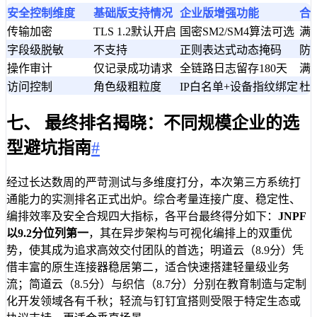
安全控制维度
基础版支持情况
企业版增强功能
合
传输加密
TLS 1.2默认开启
国密SM2/SM4算法可选
满
字段级脱敏
不支持
正则表达式动态掩码
防
操作审计
仅记录成功请求
全链路日志留存180天
满
访问控制
角色级粗粒度
IP白名单+设备指纹绑定
杜
七、 最终排名揭晓：不同规模企业的选
型避坑指南
#
经过长达数周的严苛测试与多维度打分，本次第三方系统打
通能力的实测排名正式出炉。综合考量连接广度、稳定性、
编排效率及安全合规四大指标，各平台最终得分如下：
JNPF
以9.2分位列第一
，其在异步架构与可视化编排上的双重优
势，使其成为追求高效交付团队的首选；明道云（8.9分）凭
借丰富的原生连接器稳居第二，适合快速搭建轻量级业务
流；简道云（8.5分）与织信（8.7分）分别在教育制造与定制
化开发领域各有千秋；轻流与钉钉宜搭则受限于特定生态或