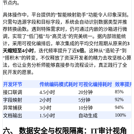
节点内。
具体操作中，平台提供的“智能映射助手”功能令人印象深刻。
只需勾选源字段和目标字段，系统会自动识别数据类型并推
荐转换函数。遇到特殊需求时，仍可通过内嵌的沙箱进行微
调，实现了“低门槛”与“高灵活”的完美统一。据内部效能统
计，采用可视化编排后，单次集成的平均交付周期从原来的
3
天缩短至4小时
，迭代频率提升了近
6倍
。这种从“造轮子”到
“搭积木”的转变，不仅释放了资深开发者的精力去攻坚核心算
法，也让业务分析师能够直接参与流程设计，真正践行了全
民开发的愿景。
开发环节
传统编码模式耗时
可视化编排耗时
效率提升
85%
接口联调
4.5小时
20分钟
92%
字段映射
2小时
5分钟
94%
异常捕获
3小时
10分钟
100%
文档输出
1.5小时
自动生成
六、 数据安全与权限隔离：IT审计视角