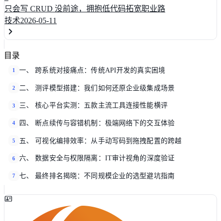
只会写 CRUD 没前途，拥抱低代码拓宽职业路
技术
2026-05-11
目录
一、 跨系统对接痛点：传统API开发的真实困境
1
二、 测评模型搭建：我们如何还原企业级集成场景
2
三、 核心平台实测：五款主流工具连接性能横评
3
四、 断点续传与容错机制：极端网络下的交互体验
4
五、 可视化编排效率：从手动写码到拖拽配置的跨越
5
六、 数据安全与权限隔离：IT审计视角的深度验证
6
七、 最终排名揭晓：不同规模企业的选型避坑指南
7