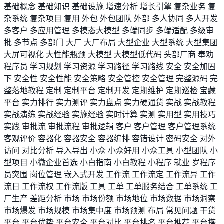
基础概念
基础知识
基础设施
增速分析
增长引擎
复杂业务
复
杂系统
复杂项目
复用
外包
外包团队
外部
多人协同
多人开发
多客户
多应用管理
多模态大模型
多端同步
多端适配
多级审
批
多节点
多部门
大厂
大厂布局
大型企业
大型系统
大型集团
大屏可视化
大性能瓶颈
大模型
大模型低代码
头部厂商
奉劝
程序员
学习规划
学习资源
学习路径
学习路线
安全
安全加固
下
安全性
安全性能
安全策略
安全管控
安全管理
完整源码
完
整落地教程
定制
定制平台
定制开发
定期维护
定期巡检
宝藏
平台
实力排行
实力测评
实力盘点
实力硬通货
实战
实战教程
实战演练
实战经验
实施经验
实时计算
实测
实用型
实用技巧
实践
审批流
审批流程
审批逻辑
客户
客户管理
客户管理系统
客观评价
容器化
容器安全
容器编排
容错设计
密码安全
对外
访问
对比分析
导入导出
小众
小众好用
小众工具
小型团队
小
型项目
小微企业首选
小白指南
小白教程
小程序
就业
岁程序
员突围
岗位管理
嵌入式开发
工作流
工作流定
工作流异
工作
流日
工作流权
工作流版
工具
工单
工单服务结合
工单系统
工
厂生产
差距分析
市场
市场份额
市场地位
市场数据
市场洞察
市场爆发
市场规模
市场集中度
市场预测
布局
常见问题
干货
平台
平台优势
平台安全
平台对比
平台排名
平台推荐
平台搭