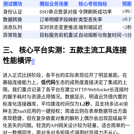
测试模块
模拟业务场景
核心考核指标
预期
≥99.
身份认证
SSO单点登录对接
令牌刷新成功率
≤0.1
数据转换
订单明细字段映射
类型丢失率
消息队列
实时状态变更推送
端到端延迟
<2秒
异常恢复
目标服务宕机重试
自动熔断与恢复时间
<5分
三、 核心平台实测：五款主流工具连接
性能横评
#
进入正式比拼阶段，各平台的实际表现拉开了明显差距。在
基础连接能力上，
低代码
生态的成熟度直接决定了集成的上
限。我们重点记录了各平台在建立HTTP/WebSocket长连接时
的握手耗时与资源占用情况。数据显示，明道云凭借内置的
标准化连接器库，平均建连时间仅为
1.2秒
，且支持多达40余
种主流SaaS应用的一键授权；简道云则在表单数据导出方面
表现稳健，但在复杂嵌套对象的解析上偶尔会出现层级扁平
化丢失的问题。轻流的API网关设计较为轻量，适合简单的一
对一数据同步，面对多对多矩阵式调用时显得力不从心。