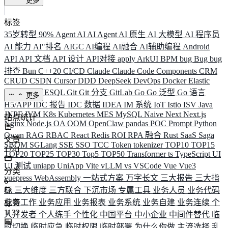
更多
标签
35岁转型
90%
Agent
AI
AI Agent
AI 原生
AI 大模型
AI 程序员
AI 能力
AI"排名
AIGC
AI编程
AI融合
AI辅助编程
Android
API
API 文档
API 设计
API对接
apply
ArkUI
BPM
bug
Bug
bug
排查
Bun
C++20
CI/CD
Claude
Claude Code
Components
CRM
CRUD
CSDN
Cursor
DDD
DeepSeek
DevOps
Docker
Elastic
ELK
Elysia
ESQL
Git
Git 分支
GitLab
Go
Go 泛型
Go 语言
更多
H5/APP
IDC 报告
IDC 数据
IDEA
IM 系统
IoT
Istio
ISV
Java
JNPF
JVM
K8s
Kubernetes
MES
MySQL
Naive
Next
Next.js
站点统计
Nginx
Node.js
OA
OOM
OpenClaw
pandas
POC
Prompt
Python
Qwen
RAG
RBAC
React
Redis
ROI
RPA 融合
Rust
SaaS
Saga
文章
SBOM
SGLang
SSE
SSO
TCC
Token
tokenizer
TOP10
TOP15
1741
TOP20
TOP25
TOP30
Top5
TOP50
Transformer
ts
TypeScript
UI
UI 测试
uniapp
UniApp
Vite
vLLM
vs
VSCode
Vue
Vue3
分类
vuepress
WebAssembly
一站式方案
万字长文
三大报告
三大指
6
标
三大维度
三方联合
下沉市场
专属工具
业务人员
业务代码
业务工作
业务应用
业务报表
业务系统
业务自建
业务连续
个
标签
1132
人开发者
个人练手
个性化
中国平台
中小企业
中间件替代
临
时切换
临时应急
临时权限
临时部署
为什么你做
主流选择
乱