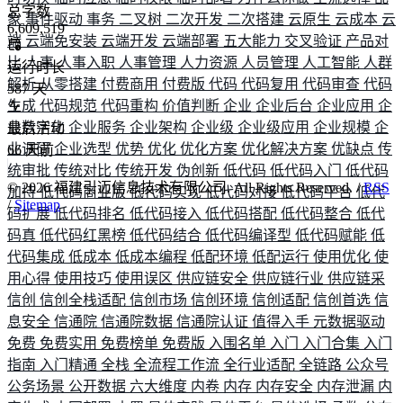
总字数
象
事件驱动
事务
二叉树
二次开发
二次搭建
云原生
云成本
云
6,609,519
端
云端免安装
云端开发
云端部署
五大能力
交叉验证
产品对
比
人事
人事入职
人事管理
人力资源
人员管理
人工智能
人群
运行时长
解析
从零搭建
付费商用
付费版
代码
代码复用
代码审查
代码
587
天
生成
代码规范
代码重构
价值判断
企业
企业后台
企业应用
企
业数字化
企业服务
企业架构
企业级
企业级应用
企业规模
企
最后活动
业调研
企业选型
优势
优化
优化方案
优化解决方案
优缺点
传
66
天前
统审批
传统对比
传统开发
伪创新
低代码
低代码入门
低代码
©
2026
福建引迈信息技术有限公司. All Rights Reserved. /
RSS
加持
低代码商业版
低代码实现
低代码对接
低代码平台
低代
/
Sitemap
码扩展
低代码排名
低代码接入
低代码搭配
低代码整合
低代
码真
低代码红黑榜
低代码结合
低代码编译型
低代码赋能
低
代码集成
低成本
低成本编程
低配环境
低配运行
使用优化
使
用心得
使用技巧
使用误区
供应链安全
供应链行业
供应链采
信创
信创全栈适配
信创市场
信创环境
信创适配
信创首选
信
息安全
信通院
信通院数据
信通院认证
值得入手
元数据驱动
免费
免费实用
免费榜单
免费版
入围名单
入门
入门合集
入门
指南
入门精通
全栈
全流程工作流
全行业适配
全链路
公众号
公务场景
公开数据
六大维度
内卷
内存
内存安全
内存泄漏
内