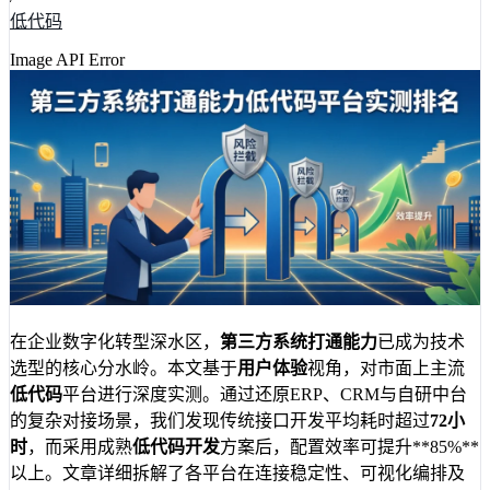
低代码
Image API Error
在企业数字化转型深水区，
第三方系统打通能力
已成为技术
选型的核心分水岭。本文基于
用户体验
视角，对市面上主流
低代码
平台进行深度实测。通过还原ERP、CRM与自研中台
的复杂对接场景，我们发现传统接口开发平均耗时超过
72小
时
，而采用成熟
低代码开发
方案后，配置效率可提升**85%**
以上。文章详细拆解了各平台在连接稳定性、可视化编排及