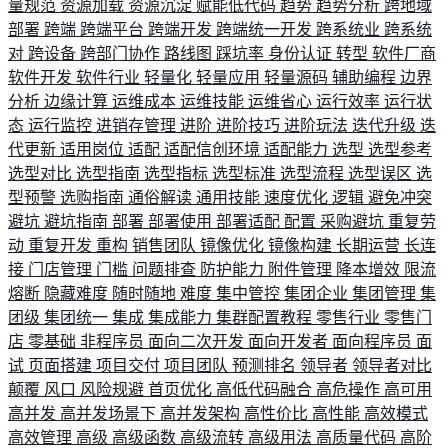
量规范
资源加载
资源沉淀
赋能低代码
趋势
趋势分析
跨地域
部署
跨端
跨端平台
跨端开发
跨端统一开发
跨系统业
跨系统
对
跨设备
跨部门协作
路线图
踩坑率
身份认证
转型
软件厂商
软件开发
软件行业
轻量化
轻量应用
轻量源码
辅助编程
边界
分析
边缘计算
运维成本
运维技能
运维省心
运行效率
运行状
态
运行监控
进销存管理
进阶
进阶技巧
进阶玩法
迭代升级
迭
代更新
适用岗位
适配
适配信创环境
适配能力
选型
选型参考
选型对比
选型指南
选型指标
选型标准
选型流程
选型误区
选
型预警
选购指南
通俗解读
通用技能
速度优化
逻辑
避免冲突
避坑
避坑指南
部署
部署使用
部署适配
配置
采购避坑
重复劳
动
重复开发
重构
销售团队
镜像优化
镜像构建
长期运营
长连
接
门店管理
门槛
问题排查
防护能力
附件管理
降本增效
限流
熔断
隐藏难度
随时随地
难度
集中管控
集团企业
集团管理
集
团级
集团统一
集成
集成能力
集群配置教程
零售行业
零售门
店
零基础
非程序员
面向二次开发
面向开发者
面向程序员
面
试
页面搭建
项目交付
项目团队
预测排名
领导者
领导者对比
颠覆
风口
风险规避
首页优化
高低代码融合
高危操作
高可用
高并发
高并发场景下
高并发架构
高性价比
高性能
高效模式
高效管理
高级
高级函数
高级流转
高级用法
高质量代码
高阶