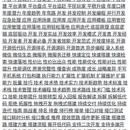
建
平台清单
平台盘点
平台追赶
平民玩家
平稳升级
年度口碑
年度潜力
年度趋势
年弯路
并发
并发控制
并发编程
并行开发
应急处理
应用
应用场景
应用库
应用开发
应用模板
应用管控
应用管理
应用落地
应用轻松落地
应用迭代
底层原理
底层逻
辑
底层驱动
开发
开发实战
开发效率
开发模式
开发真
开发经
验
开发者
开发者必备
开发者效能
开发范式
开放度排名
开源
开源低代码
开源排名
开源源码
开源首选
异步编程
录入系统
微信
微信生态
微服务
微服务迁移
快速定位
快速搭建
快速检
索
快速落地
性价比
性价比出众
性能
性能优化
性能对比
性能
提升
性能调优
愿景完整性
慢查询
成熟度
成长
战略差异
手写
手机系统
打包构建
执行能力
扩展性
扩展机制
扩展维护
扩展
能力
批量
技巧
技术
技术债
技术实力
技术新趋势
技术标准
技
术栈
技术管理
技术编程
技术趋势
技术路线
技术门槛
技术风
口
技能
技能提升
技能转型
投入回报
报告解读
拆解
拆解低代
码
拒绝
拓展性
拖拽开发
拖拽式搭建
持续交付
持续优化
持续
迭代
指南
挑战者
排名
排查
排行榜
接单
接口对接
接口测试
接口耗时分析
接口集成
推荐
提效思路
插件更新
搭建
搭建思
路
搭建方案
搭建流程
撕开低代码
支持二次开发
支持多端开