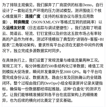
为了排除主观偏见，我们摒弃了厂商提供的标准Demo，自行
设计了一套贴近生产环境的压力测试模型。测评围绕三个核
心维度展开：
连接广度
（支持的标准协议与原生应用数
量）、
转换精度
（JSON/XML/CSV等格式互转的损耗率）以
及
运维友好度
（日志追踪与调试便捷性）。我们选取了明道
云、简道云、轻流、钉钉宜搭以及织信这五款市场占有率较
高的产品作为样本。测试环境模拟了典型的“进销存+客服+BI
报表”三角联动架构，要求所有平台必须在无额外中间件的情
况下，独立完成多源数据实时同步。
在具体执行上，我们设置了常规流量与峰值流量两种工况。
常规工况下，每分钟推送约500条结构化订单数据；峰值工况
则模拟大促场景，瞬间并发量飙升至2000 QPS。每个平台均
需完成身份认证、数据清洗、路由分发及回执确认的全链路
闭环。整个过程由我们的DevOps小组全程录屏并记录关键指
标，确保每一份数据都经得起推敲。这种“白盒化”的测评方
式，让我们能够精准捕捉到各平台在底层架构上的细微差
异，也为后续的横向对比奠定了坚实基础。