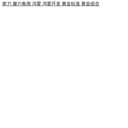
能力
魔力象限
鸿蒙
鸿蒙开发
黄金标准
黄金组合