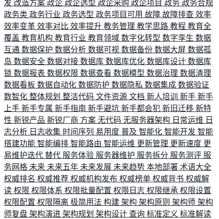
发
改造方案
政企
政企选型
政企采购
政企项目
政务
政务合规
政务类
政务行业
政务选型
政务项目可用
故障
故障排查
效率
效率变革
效率对比
效率提升
教务管理
教学思路
教程
教育全
覆盖
教育机构
教育行业
教育领域
数字化转型
数字孪生
数据
互通
数据保护
数据分析
数据可视
数据备份
数据大屏
数据孤
岛
数据安全
数据对接
数据库
数据库优化
数据库设计
数据库
锁
数据报表
数据权限
数据查看
数据模型
数据治理
数据清理
数据看板
数据自动化
数据防护
数据隐私
数据集成
数据验证
数智化
整体规划
整洁代码
文件资源
文档
新人培训
新手
新手
上手
新手专属
新手指南
新手避坑
新手都会犯
新旧迁移
新特
性
新锐产品
新锐厂商
方案
无代码
无服务器架构
日常运维
日
志分析
日志收集
时间序列
易用度
普及
智能化
智能开发
智能
搭建功能
智能编排
智能路由
智能运维
更新管理
更新速度
更
易维护迭代
替代
服务体验
服务器维护
服务拆分
服务测评
服
务网格
未来
未来五年
未来发展
未来趋势
本地部署
术语大全
权威排名
权威推荐
权威机构发布
权威榜单
权威背书
权威解
读
权限
权限体系
权限批量配置
权限日志
权限继承
权限设置
权限配置
权限隔离
极简用法
构建
架构
架构原则
架构师
架构
师复盘
架构演进
架构规划
架构设计
查询
标准定义
标准解读