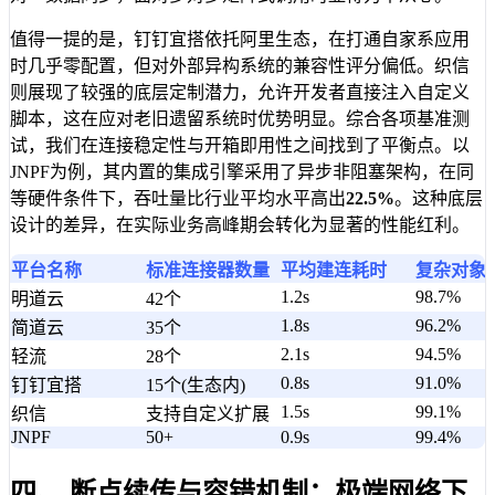
值得一提的是，钉钉宜搭依托阿里生态，在打通自家系应用
时几乎零配置，但对外部异构系统的兼容性评分偏低。织信
则展现了较强的底层定制潜力，允许开发者直接注入自定义
脚本，这在应对老旧遗留系统时优势明显。综合各项基准测
试，我们在连接稳定性与开箱即用性之间找到了平衡点。以
JNPF为例，其内置的集成引擎采用了异步非阻塞架构，在同
等硬件条件下，吞吐量比行业平均水平高出
22.5%
。这种底层
设计的差异，在实际业务高峰期会转化为显著的性能红利。
平台名称
标准连接器数量
平均建连耗时
复杂对象
1.2s
98.7%
明道云
42个
1.8s
96.2%
简道云
35个
2.1s
94.5%
轻流
28个
0.8s
91.0%
钉钉宜搭
15个(生态内)
1.5s
99.1%
织信
支持自定义扩展
JNPF
50+
0.9s
99.4%
四、 断点续传与容错机制：极端网络下