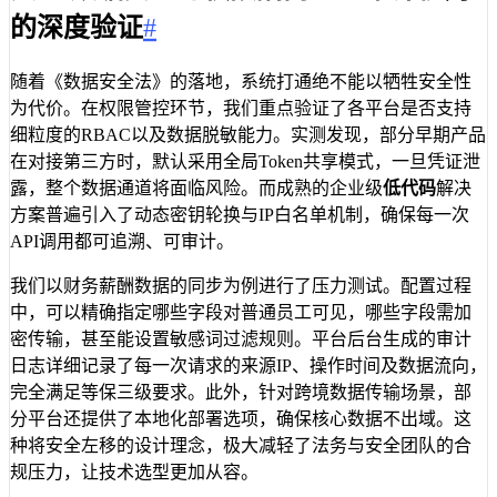
的深度验证
#
随着《数据安全法》的落地，系统打通绝不能以牺牲安全性
为代价。在权限管控环节，我们重点验证了各平台是否支持
细粒度的RBAC以及数据脱敏能力。实测发现，部分早期产品
在对接第三方时，默认采用全局Token共享模式，一旦凭证泄
露，整个数据通道将面临风险。而成熟的企业级
低代码
解决
方案普遍引入了动态密钥轮换与IP白名单机制，确保每一次
API调用都可追溯、可审计。
我们以财务薪酬数据的同步为例进行了压力测试。配置过程
中，可以精确指定哪些字段对普通员工可见，哪些字段需加
密传输，甚至能设置敏感词过滤规则。平台后台生成的审计
日志详细记录了每一次请求的来源IP、操作时间及数据流向，
完全满足等保三级要求。此外，针对跨境数据传输场景，部
分平台还提供了本地化部署选项，确保核心数据不出域。这
种将安全左移的设计理念，极大减轻了法务与安全团队的合
规压力，让技术选型更加从容。