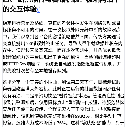
的交互体验
#
稳定运行只是及格线，真正的考验往往发生在网络波动或目
标服务不可用的时候。在一次模拟外网光纤中断的故障演练
中，我们观察到各平台的容错策略截然不同。传统方案通常
会直接抛出500错误并终止任务，导致大量半截数据堆积在内
存中，清理起来极其麻烦。而在本次实测中，具备优秀
低代
码开发
能力的平台展现出了更强的韧性。当检测到连接超时
或HTTP 5xx响应时，系统会自动触发指数退避重试机制，并
将失败批次暂存至本地缓存队列。
这里分享一个真实的小插曲：测试第三天下午，目标测试服
务器因磁盘满意外宕机。此时正在运行的批量数据同步任务
没有崩溃，而是平滑切换至“暂停挂起”状态。管理员在控制台
收到告警通知后，仅用鼠标点击“重新路由”按钮，待服务器恢
复后任务便自动续传，全程无需人工干预代码。根据监控面
板统计，该机制使数据完整率维持在
99.92%
，相比手动排查
修复，运维人力成本降低了
76%
。这种“静默处理”能力，对于