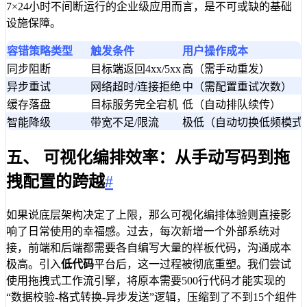
7×24小时不间断运行的企业级应用而言，是不可或缺的基础
设施保障。
容错策略类型
触发条件
用户操作成本
同步阻断
目标端返回4xx/5xx
高（需手动重发）
异步重试
网络超时/连接拒绝
中（需配置重试次数）
缓存落盘
目标服务完全宕机
低（自动排队续传）
智能降级
带宽不足/限流
极低（自动切换低频模式
五、 可视化编排效率：从手动写码到拖
拽配置的跨越
#
如果说底层架构决定了上限，那么可视化编排体验则直接影
响了日常使用的幸福感。过去，每次新增一个外部系统对
接，前端和后端都需要各自编写大量的样板代码，沟通成本
极高。引入
低代码
平台后，这一过程被彻底重塑。我们尝试
使用拖拽式工作流引擎，将原本需要500行代码才能实现的
“数据校验-格式转换-异步发送”逻辑，压缩到了不到15个组件