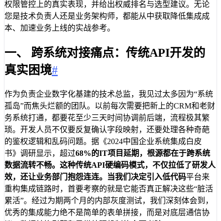
权限管控上的真实表现，并给出权威排名与选型建议。无论
您是技术负责人还是业务架构师，都能从中获取降低集成成
本、加速业务上线的实战参考。
一、 跨系统对接痛点：传统API开发的
真实困境
#
作为负责企业数字化基建的技术总监，我见过太多因为“系统
孤岛”而焦头烂额的团队。以前每次需要把新上的CRM和老财
务系统打通，都要花至少三天时间协调前后端，流程极其繁
琐。开发人员不仅要反复确认字段映射，还要处理各种奇葩
的鉴权逻辑和乱码问题。据《2024中国企业系统集成白皮
书》调研显示，超过
68%
的IT项目延期，根源都在于跨系统
数据流转不畅。这种传统API硬编码模式，不仅拉低了研发人
效，还让业务部门抱怨连连。当我们决定引入
低代码
平台来
重构集成链路时，首要考察的就是它能否真正解决这些“脏活
累活”。经过为期两个月的内部灰度测试，我们深刻体会到，
优秀的集成能力绝不是简单的表单拼接，而是对底层通信协