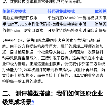
议、数据转换引擎和异常处理机制的全面考验。
传统开发模式
低代码集成模式
体验差
需独立申请接口权限
平台内置OAuth2.0一键授权
减少审
手动编写JSON序列化代码
拖拽组件自动映射字段
消除类
依赖Postman逐接口调试
可视化链路拓扑图实时追踪
定位瓶
记得去年Q3，销售团队急需同步客户线索至营销自动化系
统。由于双方数据结构差异巨大，我们的后端工程师连续加
班一周才勉强跑通一个批量导入接口。期间因为一次网络抖
动导致数据重复写入，直接引发了客诉。这类场景在中小企
业中极为普遍。正是这些血泪教训，促使我们将“第三方系统
打通能力”列为本次测评的最高权重指标。我们不再只看厂商
宣传册上的架构图，而是直接上手操作，用真实的业务流去
检验每一款工具的底线。
二、 测评模型搭建：我们如何还原企业
级集成场景
#