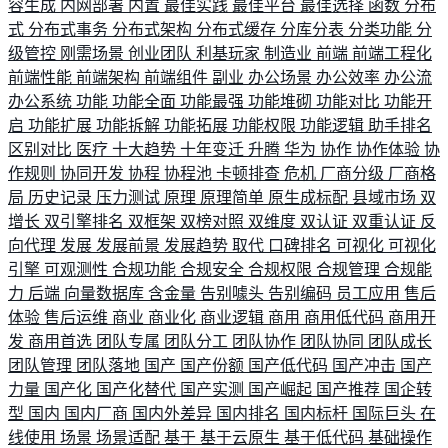
容生成
内网部署
内置
最佳实践
最佳平台
最佳选择
函数
分布
式
分布式事务
分布式架构
分布式缓存
分库分表
分类功能
分
级管控
刚需场景
创业团队
利基玩家
制造业
前端
前端工程化
前端性能
前端架构
前端组件
副业
办公场景
办公效率
办公流
办公系统
功能
功能全面
功能最强
功能堆砌
功能对比
功能开
启
功能扩展
功能拆解
功能拓展
功能权限
功能逻辑
助手排名
区别对比
医疗
十大趋势
十年变迁
升腾
华为
协作
协作体验
协
作规则
协同开发
协程
协程池
卡顿排查
危机
厂商分级
厂商格
局
历史记录
压力测试
原理
原理简单
原生成标配
县域市场
双
增长
双引擎排名
双框架
双榜对照
双维度
双认证
双重认证
反
向代理
发展
发展前景
发展趋势
取代
口碑排名
可视化
可视化
引擎
可观测性
合规功能
合规安全
合规权限
合规管理
合规能
力
后端
向量数据库
含金量
告别噱头
告别编码
员工应用
售后
体验
售后运维
商业
商业化
商业逻辑
商用
商用低代码
商用开
发
商用首选
团队专属
团队分工
团队协作
团队协同
团队成长
团队管理
团队落地
国产
国产份额
国产低代码
国产冲击
国产
力量
国产化
国产化替代
国产实测
国产崛起
国产推荐
国企转
型
国内
国内厂商
国内外差异
国内排名
国内标杆
国际巨头
在
线使用
场景
场景适配
基于
基于云原生
基于低代码
基础操作