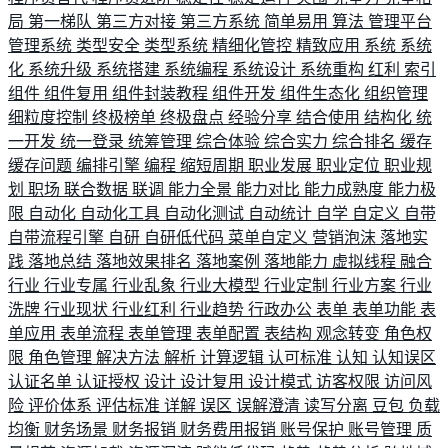
局
第一梯队
第三方对接
第三方系统
简单易用
算法
管理平台
管理系统
类型安全
类型系统
精细化管控
精致应用
系统
系统
化
系统升级
系统搭建
系统编程
系统设计
系统重构
红利
索引
组件
组件复用
组件封装教程
组件开发
组件生态化
组织管理
细粒度控制
终极榜单
终极盘点
经验分享
结合使用
结构化
统
一开发
统一登录
统筹管理
综合体验
综合实力
综合排名
缓存
缓存问题
编排引擎
编程
缩短周期
职业发展
职业定位
职业规
划
职场
联合数据
联调
能力全景
能力对比
能力成熟度
能力极
限
自动化
自动化工具
自动化测试
自动统计
自学
自定义
自带
自带流程引擎
自研
自研低代码
菜单自定义
营销泡沫
落地实
践
落地总结
落地效果排名
落地案例
落地能力
虚拟线程
融合
行业
行业专属
行业乱象
行业大模型
行业定制
行业方案
行业
洗牌
行业现状
行业红利
行业趋势
行政办公
表单
表单功能
表
单应用
表单流程
表单管理
表单配置
表结构
观念转变
角色权
限
角色管理
解决方法
解析
计算逻辑
认可标准
认知
认知误区
认证名单
认证授权
设计
设计复用
设计模式
访客权限
访问风
险
评价体系
评估标准
详解
误区
误解澄清
读写分离
豆包
负载
均衡
财务场景
财务报销
财务费用报销
账号保护
账号管理
质