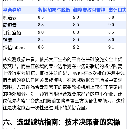
平台名称
数据加密与脱敏
细粒度权限管控
审计日志
8.5
9.0
8.8
明道云
8.8
8.5
9.0
简道云
9.0
8.8
8.5
钉钉宜搭
8.2
8.0
8.6
轻流
8.6
9.2
9.1
织信Informat
从实测数据来看，依托大厂生态的平台在基础设施安全上优
势突出，而垂直领域的专业选手则在业务逻辑层的权限隔离
上做得更为细腻。值得注意的是，
JNPF
在本次横向评测中凭
借自研的零信任网关集成模块，在跨域数据交互场景中表现
亮眼，尤其在混合云部署下的密钥轮换机制上获得了专家组
的额外加分。对于预算有限但合规要求严苛的中小企业，建
议优先考察平台的API限流策略与第三方认证集成能力，这往
往是决定能否一次性通过测评的关键变量。
六、选型避坑指南：技术决策者的实操