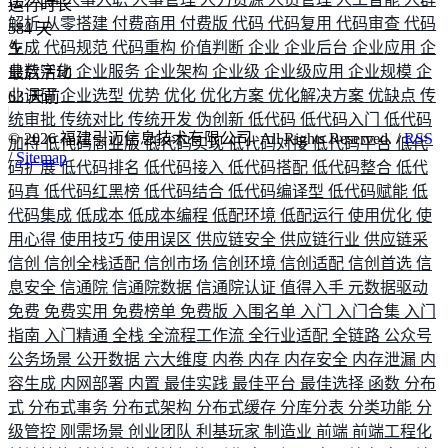
运行时长
解析
从零搭建
付费商用
付费版
代码
代码复用
代码审查
代码
584
天
生成
代码规范
代码重构
价值判断
企业
企业后台
企业应用
企
业数字化
企业服务
企业架构
企业级
企业级应用
企业规模
企
最后活动
业调研
企业选型
优势
优化
优化方案
优化解决方案
优缺点
传
63
天前
统审批
传统对比
传统开发
伪创新
低代码
低代码入门
低代码
©
2026
福建引迈信息技术有限公司. All Rights Reserved. /
RSS
加持
低代码商业版
低代码实现
低代码对接
低代码平台
低代
/
Sitemap
码扩展
低代码排名
低代码接入
低代码搭配
低代码整合
低代
码真
低代码红黑榜
低代码结合
低代码编译型
低代码赋能
低
代码集成
低成本
低成本编程
低配环境
低配运行
使用优化
使
用心得
使用技巧
使用误区
供应链安全
供应链行业
供应链采
信创
信创全栈适配
信创市场
信创环境
信创适配
信创首选
信
息安全
信通院
信通院数据
信通院认证
值得入手
元数据驱动
免费
免费实用
免费榜单
免费版
入围名单
入门
入门合集
入门
指南
入门精通
全栈
全流程工作流
全行业适配
全链路
公众号
公务场景
公开数据
六大维度
内卷
内存
内存安全
内存泄漏
内
容生成
内网部署
内置
最佳实践
最佳平台
最佳选择
函数
分布
式
分布式事务
分布式架构
分布式缓存
分库分表
分类功能
分
级管控
刚需场景
创业团队
利基玩家
制造业
前端
前端工程化