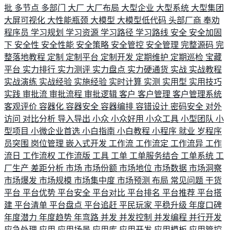
批
多节点
多部门
大厂
大厂布局
大型企业
大型系统
大型集团
大屏可视化
大性能瓶颈
大模型
大模型低代码
头部厂商
奉劝
程序员
学习规划
学习资源
学习路径
学习路线
安全
安全加固
下
安全性
安全性能
安全策略
安全管控
安全管理
完整源码
完
整落地教程
定制
定制平台
定制开发
定期维护
定期巡检
宝藏
平台
实力排行
实力测评
实力盘点
实力硬通货
实战
实战教程
实战演练
实战经验
实施经验
实时计算
实测
实用型
实用技巧
实践
审批流
审批流程
审批逻辑
客户
客户管理
客户管理系统
客观评价
容器化
容器安全
容器编排
容错设计
密码安全
对外
访问
对比分析
导入导出
小众
小众好用
小众工具
小型团队
小
型项目
小微企业首选
小白指南
小白教程
小程序
就业
岁程序
员突围
岗位管理
嵌入式开发
工作流
工作流定
工作流异
工作
流日
工作流权
工作流版
工具
工单
工单服务结合
工单系统
工
厂生产
差距分析
市场
市场份额
市场地位
市场数据
市场洞察
市场爆发
市场规模
市场集中度
市场预测
布局
常见问题
干货
平台
平台优势
平台安全
平台对比
平台排名
平台推荐
平台搭
建
平台清单
平台盘点
平台追赶
平民玩家
平稳升级
年度口碑
年度潜力
年度趋势
年弯路
并发
并发控制
并发编程
并行开发
应急处理
应用
应用场景
应用库
应用开发
应用模板
应用管控