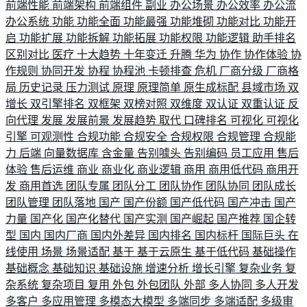
前端性能
前端架构
前端组件
副业
办公场景
办公效率
办公流
办公系统
功能
功能全面
功能最强
功能堆砌
功能对比
功能开
启
功能扩展
功能拆解
功能拓展
功能权限
功能逻辑
助手排名
区别对比
医疗
十大趋势
十年变迁
升腾
华为
协作
协作体验
协
作规则
协同开发
协程
协程池
卡顿排查
危机
厂商分级
厂商格
局
历史记录
压力测试
原理
原理简单
原生成标配
县域市场
双
增长
双引擎排名
双框架
双榜对照
双维度
双认证
双重认证
反
向代理
发展
发展前景
发展趋势
取代
口碑排名
可视化
可视化
引擎
可观测性
合规功能
合规安全
合规权限
合规管理
合规能
力
后端
向量数据库
含金量
告别噱头
告别编码
员工应用
售后
体验
售后运维
商业
商业化
商业逻辑
商用
商用低代码
商用开
发
商用首选
团队专属
团队分工
团队协作
团队协同
团队成长
团队管理
团队落地
国产
国产份额
国产低代码
国产冲击
国产
力量
国产化
国产化替代
国产实测
国产崛起
国产推荐
国企转
型
国内
国内厂商
国内外差异
国内排名
国内标杆
国际巨头
在
线使用
场景
场景适配
基于
基于云原生
基于低代码
基础操作
基础概念
基础知识
基础设施
增速分析
增长引擎
复杂业务
复
杂系统
复杂项目
复用
外包
外包团队
外部
多人协同
多人开发
多客户
多应用管理
多模态大模型
多端同步
多端适配
多级审