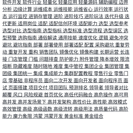
软件开发
软件行业
轻量化
轻量应用
轻量源码
辅助编程
边界
分析
边缘计算
运维成本
运维技能
运维省心
运行效率
运行状
态
运行监控
进销存管理
进阶
进阶技巧
进阶玩法
迭代升级
迭
代更新
适用岗位
适配
适配信创环境
适配能力
选型
选型参考
选型对比
选型指南
选型指标
选型标准
选型流程
选型误区
选
型预警
选购指南
通俗解读
通用技能
速度优化
逻辑
避免冲突
避坑
避坑指南
部署
部署使用
部署适配
配置
采购避坑
重复劳
动
重复开发
重构
销售团队
镜像优化
镜像构建
长期运营
长连
接
门店管理
门槛
问题排查
防护能力
附件管理
降本增效
限流
熔断
隐藏难度
随时随地
难度
集中管控
集团企业
集团管理
集
团级
集团统一
集成
集成能力
集群配置教程
零售行业
零售门
店
零基础
非程序员
面向二次开发
面向开发者
面向程序员
面
试
页面搭建
项目交付
项目团队
预测排名
领导者
领导者对比
颠覆
风口
风险规避
首页优化
高低代码融合
高危操作
高可用
高并发
高并发场景下
高并发架构
高性价比
高性能
高效模式
高效管理
高级
高级函数
高级流转
高级用法
高质量代码
高阶
能力
魔力象限
鸿蒙
鸿蒙开发
黄金标准
黄金组合