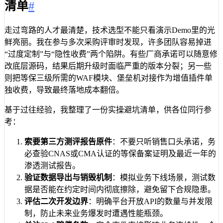
清单
#
走过弯路的人才最清楚，技术选型不能只看演示Demo里的光
鲜亮丽。我在参与多次采购评审时发现，许多团队容易掉进
“过度定制”与“隐性收费”两个陷阱。有些厂商承诺可以随意修
改底层源码，结果后期升级时面临严重的版本分裂；另一些
则把等保三级所需的WAF模块、堡垒机对接作为增值插件单
独收费，导致最终落地成本翻倍。
基于过往经验，我整理了一份实操避坑清单，供各位同行参
考：
索要第三方测评报告原件
：不要只听销售口头承诺，务
必查验CNAS或CMA认证的等保备案证明及最近一年的
渗透测试报告。
验证数据导出与销毁机制
：模拟业务下线场景，测试数
据是否能在约定时间内彻底擦除，避免留下合规隐患。
评估二次开发边界
：明确平台开放API的数量与并发限
制，防止未来业务爆发时遭遇性能瓶颈。