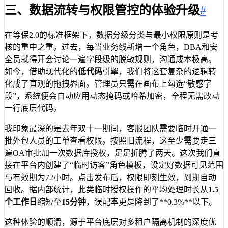
三、数据流转与权限管控的体验升级
#
在等保2.0的标准框架下，数据分级分类与最小权限原则是考
核的重中之重。过去，每当业务线新增一个角色，DBA和安
全员就得开会讨论一遍字段级的脱敏规则，沟通成本极高。
如今，借助现代化的
低代码
引擎，我们将这套复杂的逻辑转
化成了直观的拖拽界面。管理员只需在画布上勾选“敏感字
段”，系统便会自动应用动态掩码或哈希加密，全程无需改动
一行底层代码。
我印象最深的是去年双十一期间，客服团队需要临时开通一
批外包人员的工单查看权限。按照旧流程，这至少需要走三
遍OA审批加一次数据库授权，足足折腾了两天。这次我们直
接在平台内创建了“临时访客”角色模板，设定好数据可见范围
与有效期为72小时。点击发布后，权限即刻生效，到期自动
回收。据内部统计，此类临时授权操作的平均处理时长从
1.5
个工作日
缩短至
15分钟
，误配率更是降到了**0.3%**以下。
这种体验的顺滑，源于平台底层对多租户隔离机制的深度优