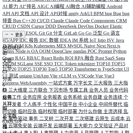
AI 能力
AI"排名
AIGC
AI编程
AI融合
AI辅助编程
Android
API
API 文档
API 设计
API对接
apply
ArkUI
BPM
bug
Bug
bug
排查
Bun
C++20
CI/CD
Claude
Claude Code
Components
CRM
CRUD
CSDN
Cursor
DDD
DeepSeek
DevOps
Docker
Elastic
ELK
Elysia
ESQL
Git
Git 分支
GitLab
Go
Go 泛型
Go 语言
更多
H5/APP
IDC 报告
IDC 数据
IDEA
IM 系统
IoT
Istio
ISV
Java
JNPF
JVM
K8s
Kubernetes
MES
MySQL
Naive
Next
Next.js
站点统计
Nginx
Node.js
OA
OOM
OpenClaw
pandas
POC
Prompt
Python
Qwen
RAG
RBAC
React
Redis
ROI
RPA 融合
Rust
SaaS
Saga
文章
SBOM
SGLang
SSE
SSO
TCC
Token
tokenizer
TOP10
TOP15
1741
TOP20
TOP25
TOP30
Top5
TOP50
Transformer
ts
TypeScript
UI
UI 测试
uniapp
UniApp
Vite
vLLM
vs
VSCode
Vue
Vue3
分类
vuepress
WebAssembly
一站式方案
万字长文
三大报告
三大指
6
标
三大维度
三方联合
下沉市场
专属工具
业务人员
业务代码
业务工作
业务应用
业务报表
业务系统
业务自建
业务连续
个
标签
1132
人开发者
个人练手
个性化
中国平台
中小企业
中间件替代
临
时切换
临时应急
临时权限
临时部署
为什么你做
主流选择
乱
总字数
象
事件驱动
事务
二叉树
二次开发
二次搭建
云原生
云成本
云
6,609,519
端
云端免安装
云端开发
云端部署
五大能力
交叉验证
产品对
比
人事
人事入职
人事管理
人力资源
人员管理
人工智能
人群