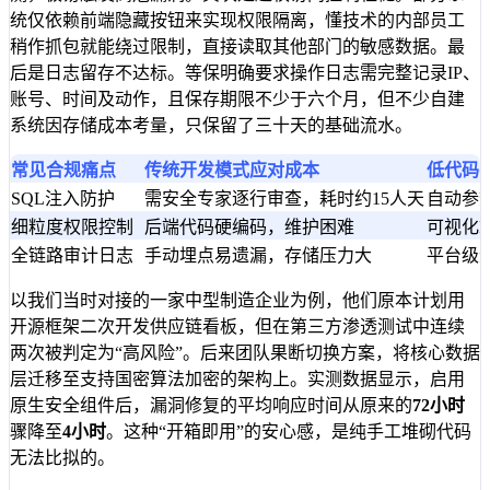
统仅依赖前端隐藏按钮来实现权限隔离，懂技术的内部员工
稍作抓包就能绕过限制，直接读取其他部门的敏感数据。最
后是日志留存不达标。等保明确要求操作日志需完整记录IP、
账号、时间及动作，且保存期限不少于六个月，但不少自建
系统因存储成本考量，只保留了三十天的基础流水。
常见合规痛点
传统开发模式应对成本
低代码
SQL注入防护
需安全专家逐行审查，耗时约15人天
自动参
细粒度权限控制
后端代码硬编码，维护困难
可视化
全链路审计日志
手动埋点易遗漏，存储压力大
平台级
以我们当时对接的一家中型制造企业为例，他们原本计划用
开源框架二次开发供应链看板，但在第三方渗透测试中连续
两次被判定为“高风险”。后来团队果断切换方案，将核心数据
层迁移至支持国密算法加密的架构上。实测数据显示，启用
原生安全组件后，漏洞修复的平均响应时间从原来的
72小时
骤降至
4小时
。这种“开箱即用”的安心感，是纯手工堆砌代码
无法比拟的。