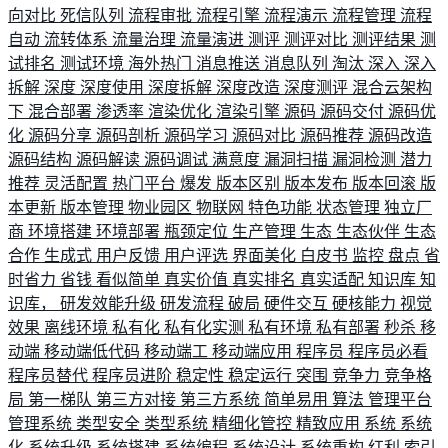
向对比
死信队列
流程审批
流程引擎
流程演示
流程管理
流程
自动
流转体系
流量治理
流量演进
测评
测评对比
测评结果
测
试排名
测试环境
海外热门
消息推送
消息队列
淘汰
深入
深入
拆解
深度
深度使用
深度拆解
深度改造
深度测评
混合云架构
下
混合部署
渗透率
渲染优化
渲染引擎
源码
源码交付
源码优
化
源码分享
源码剖析
源码学习
源码对比
源码推荐
源码改造
源码结构
源码解读
源码调试
满意度
漏洞扫描
漏洞检测
潜力
推荐
灵活配置
热门平台
爆发
版本区别
版本发布
版本回滚
版
本更新
版本管理
物业园区
物联网
特色功能
状态管理
独立厂
商
环境搭建
环境部署
瓶颈定位
生产管理
生态
生态伙伴
生态
合作
生成式
用户反馈
用户评选
界面美化
白皮书
监控
盘点
省
时省力
省钱
看似简单
真实价值
真实排名
真实适配
知识库
知
识库，
研发效能升级
研发流程
破局
硬件交互
硬核能力
视觉
效果
离线环境
私有化
私有化实测
私有环境
私有部署
秒杀
移
动端
移动端低代码
移动端工
移动端应用
程序员
程序员必看
程序员替代
程序员进阶
稳定性
稳定运行
突围
竞争力
竞争格
局
第一梯队
第三方对接
第三方系统
简单易用
算法
管理平台
管理系统
类型安全
类型系统
精细化管控
精致应用
系统
系统
化
系统升级
系统搭建
系统编程
系统设计
系统重构
红利
索引