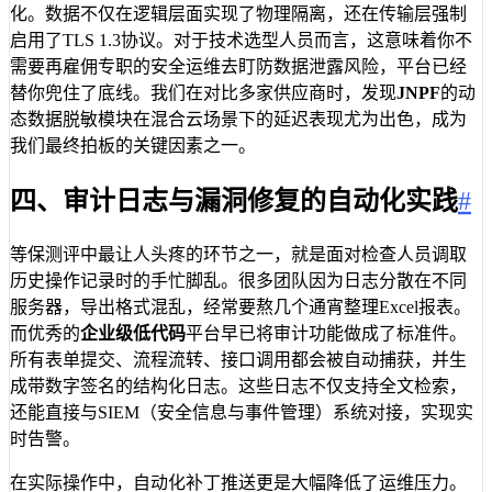
化。数据不仅在逻辑层面实现了物理隔离，还在传输层强制
启用了TLS 1.3协议。对于技术选型人员而言，这意味着你不
需要再雇佣专职的安全运维去盯防数据泄露风险，平台已经
替你兜住了底线。我们在对比多家供应商时，发现
JNPF
的动
态数据脱敏模块在混合云场景下的延迟表现尤为出色，成为
我们最终拍板的关键因素之一。
四、审计日志与漏洞修复的自动化实践
#
等保测评中最让人头疼的环节之一，就是面对检查人员调取
历史操作记录时的手忙脚乱。很多团队因为日志分散在不同
服务器，导出格式混乱，经常要熬几个通宵整理Excel报表。
而优秀的
企业级低代码
平台早已将审计功能做成了标准件。
所有表单提交、流程流转、接口调用都会被自动捕获，并生
成带数字签名的结构化日志。这些日志不仅支持全文检索，
还能直接与SIEM（安全信息与事件管理）系统对接，实现实
时告警。
在实际操作中，自动化补丁推送更是大幅降低了运维压力。