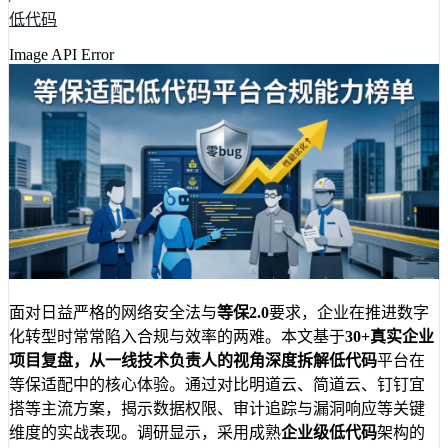
低代码
Image API Error
面对日益严格的网络安全法与
等保2.0
要求，企业在推进数字
化转型时常常陷入合规与效率的两难。本文基于
30+
真实企业
项目复盘，从一线技术负责人的视角深度拆解
低代码
平台在
等保适配中的核心体验。通过对比明道云、简道云、钉钉宜
搭等主流方案，揭示数据权限、审计追踪与漏洞响应等关键
维度的实战表现。调研显示，采用成熟
企业级低代码
架构的