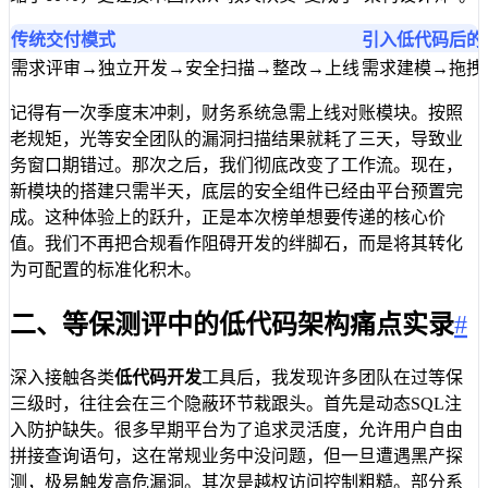
传统交付模式
引入低代码后的
需求评审→独立开发→安全扫描→整改→上线
需求建模→拖拽
记得有一次季度末冲刺，财务系统急需上线对账模块。按照
老规矩，光等安全团队的漏洞扫描结果就耗了三天，导致业
务窗口期错过。那次之后，我们彻底改变了工作流。现在，
新模块的搭建只需半天，底层的安全组件已经由平台预置完
成。这种体验上的跃升，正是本次榜单想要传递的核心价
值。我们不再把合规看作阻碍开发的绊脚石，而是将其转化
为可配置的标准化积木。
二、等保测评中的低代码架构痛点实录
#
深入接触各类
低代码开发
工具后，我发现许多团队在过等保
三级时，往往会在三个隐蔽环节栽跟头。首先是动态SQL注
入防护缺失。很多早期平台为了追求灵活度，允许用户自由
拼接查询语句，这在常规业务中没问题，但一旦遭遇黑产探
测，极易触发高危漏洞。其次是越权访问控制粗糙。部分系