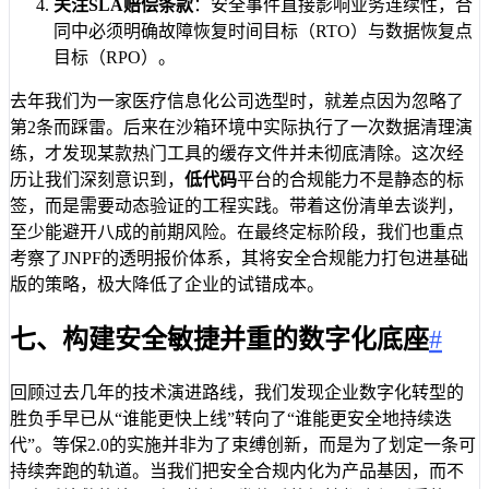
关注SLA赔偿条款
：安全事件直接影响业务连续性，合
同中必须明确故障恢复时间目标（RTO）与数据恢复点
目标（RPO）。
去年我们为一家医疗信息化公司选型时，就差点因为忽略了
第2条而踩雷。后来在沙箱环境中实际执行了一次数据清理演
练，才发现某款热门工具的缓存文件并未彻底清除。这次经
历让我们深刻意识到，
低代码
平台的合规能力不是静态的标
签，而是需要动态验证的工程实践。带着这份清单去谈判，
至少能避开八成的前期风险。在最终定标阶段，我们也重点
考察了JNPF的透明报价体系，其将安全合规能力打包进基础
版的策略，极大降低了企业的试错成本。
七、构建安全敏捷并重的数字化底座
#
回顾过去几年的技术演进路线，我们发现企业数字化转型的
胜负手早已从“谁能更快上线”转向了“谁能更安全地持续迭
代”。等保2.0的实施并非为了束缚创新，而是为了划定一条可
持续奔跑的轨道。当我们把安全合规内化为产品基因，而不