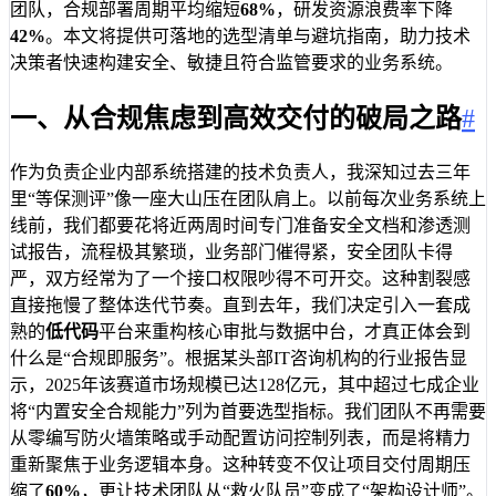
团队，合规部署周期平均缩短
68%
，研发资源浪费率下降
42%
。本文将提供可落地的选型清单与避坑指南，助力技术
决策者快速构建安全、敏捷且符合监管要求的业务系统。
一、从合规焦虑到高效交付的破局之路
#
作为负责企业内部系统搭建的技术负责人，我深知过去三年
里“等保测评”像一座大山压在团队肩上。以前每次业务系统上
线前，我们都要花将近两周时间专门准备安全文档和渗透测
试报告，流程极其繁琐，业务部门催得紧，安全团队卡得
严，双方经常为了一个接口权限吵得不可开交。这种割裂感
直接拖慢了整体迭代节奏。直到去年，我们决定引入一套成
熟的
低代码
平台来重构核心审批与数据中台，才真正体会到
什么是“合规即服务”。根据某头部IT咨询机构的行业报告显
示，2025年该赛道市场规模已达128亿元，其中超过七成企业
将“内置安全合规能力”列为首要选型指标。我们团队不再需要
从零编写防火墙策略或手动配置访问控制列表，而是将精力
重新聚焦于业务逻辑本身。这种转变不仅让项目交付周期压
缩了
60%
，更让技术团队从“救火队员”变成了“架构设计师”。