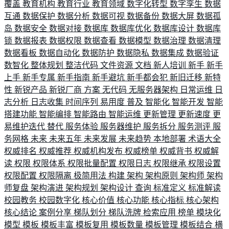
覆盖
教育机构
教育行业
教育领域
数字化转型
数字孪生
数据
互通
数据保护
数据分析
数据可视
数据备份
数据大屏
数据孤
岛
数据安全
数据对接
数据库
数据库优化
数据库设计
数据库
锁
数据报表
数据权限
数据查看
数据模型
数据治理
数据清理
数据看板
数据自动化
数据防护
数据隐私
数据集成
数据验证
数智化
整体规划
整洁代码
文件资源
文档
新人培训
新手
新手
上手
新手专属
新手指南
新手避坑
新手都会犯
新旧迁移
新特
性
新锐产品
新锐厂商
方案
无代码
无服务器架构
日常运维
日
志分析
日志收集
时间序列
易用度
普及
智能化
智能开发
智能
搭建功能
智能编排
智能路由
智能运维
更新管理
更新速度
更
易维护迭代
替代
服务体验
服务器维护
服务拆分
服务测评
服
务网格
未来
未来五年
未来发展
未来趋势
本地部署
术语大全
权威排名
权威推荐
权威机构发布
权威榜单
权威背书
权威解
读
权限
权限体系
权限批量配置
权限日志
权限继承
权限设置
权限配置
权限隔离
极简用法
构建
架构
架构原则
架构师
架构
师复盘
架构演进
架构规划
架构设计
查询
标准定义
标准解读
校园教务
校园数字化
核心价值
核心功能
核心指标
核心架构
核心结论
案例分享
梯队划分
梯队洗牌
检索应用
榜单
模块化
模型
模板
模板丰富
模板复用
模板数量
模板管理
模板结合
横