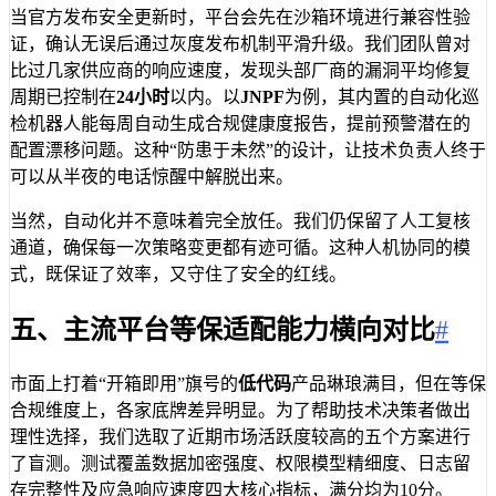
当官方发布安全更新时，平台会先在沙箱环境进行兼容性验
证，确认无误后通过灰度发布机制平滑升级。我们团队曾对
比过几家供应商的响应速度，发现头部厂商的漏洞平均修复
周期已控制在
24小时
以内。以
JNPF
为例，其内置的自动化巡
检机器人能每周自动生成合规健康度报告，提前预警潜在的
配置漂移问题。这种“防患于未然”的设计，让技术负责人终于
可以从半夜的电话惊醒中解脱出来。
当然，自动化并不意味着完全放任。我们仍保留了人工复核
通道，确保每一次策略变更都有迹可循。这种人机协同的模
式，既保证了效率，又守住了安全的红线。
五、主流平台等保适配能力横向对比
#
市面上打着“开箱即用”旗号的
低代码
产品琳琅满目，但在等保
合规维度上，各家底牌差异明显。为了帮助技术决策者做出
理性选择，我们选取了近期市场活跃度较高的五个方案进行
了盲测。测试覆盖数据加密强度、权限模型精细度、日志留
存完整性及应急响应速度四大核心指标，满分均为10分。