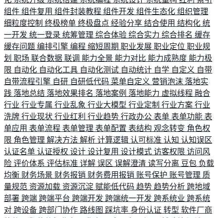
组件
组件复用
组件封装教程
组件开发
组件生态化
组织管理
细粒度控制
终极榜单
终极盘点
经验分享
结合使用
结构化
统
一开发
统一登录
统筹管理
综合体验
综合实力
综合排名
缓存
缓存问题
编排引擎
编程
缩短周期
职业发展
职业定位
职业规
划
职场
联合数据
联调
能力全景
能力对比
能力成熟度
能力极
限
自动化
自动化工具
自动化测试
自动统计
自学
自定义
自带
自带流程引擎
自研
自研低代码
菜单自定义
营销泡沫
落地实
践
落地总结
落地效果排名
落地案例
落地能力
虚拟线程
融合
行业
行业专属
行业乱象
行业大模型
行业定制
行业方案
行业
洗牌
行业现状
行业红利
行业趋势
行政办公
表单
表单功能
表
单应用
表单流程
表单管理
表单配置
表结构
观念转变
角色权
限
角色管理
解决方法
解析
计算逻辑
认可标准
认知
认知误区
认证名单
认证授权
设计
设计复用
设计模式
访客权限
访问风
险
评价体系
评估标准
详解
误区
误解澄清
读写分离
豆包
负载
均衡
财务场景
财务报销
财务费用报销
账号保护
账号管理
质
量规范
资源加载
资源沉淀
赋能低代码
趋势
趋势分析
跨地域
部署
跨端
跨端平台
跨端开发
跨端统一开发
跨系统业
跨系统
对
跨设备
跨部门协作
路线图
踩坑率
身份认证
转型
软件厂商