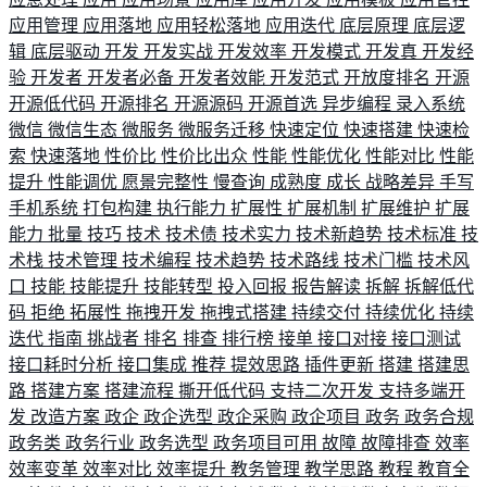
应用管理
应用落地
应用轻松落地
应用迭代
底层原理
底层逻
辑
底层驱动
开发
开发实战
开发效率
开发模式
开发真
开发经
验
开发者
开发者必备
开发者效能
开发范式
开放度排名
开源
开源低代码
开源排名
开源源码
开源首选
异步编程
录入系统
微信
微信生态
微服务
微服务迁移
快速定位
快速搭建
快速检
索
快速落地
性价比
性价比出众
性能
性能优化
性能对比
性能
提升
性能调优
愿景完整性
慢查询
成熟度
成长
战略差异
手写
手机系统
打包构建
执行能力
扩展性
扩展机制
扩展维护
扩展
能力
批量
技巧
技术
技术债
技术实力
技术新趋势
技术标准
技
术栈
技术管理
技术编程
技术趋势
技术路线
技术门槛
技术风
口
技能
技能提升
技能转型
投入回报
报告解读
拆解
拆解低代
码
拒绝
拓展性
拖拽开发
拖拽式搭建
持续交付
持续优化
持续
迭代
指南
挑战者
排名
排查
排行榜
接单
接口对接
接口测试
接口耗时分析
接口集成
推荐
提效思路
插件更新
搭建
搭建思
路
搭建方案
搭建流程
撕开低代码
支持二次开发
支持多端开
发
改造方案
政企
政企选型
政企采购
政企项目
政务
政务合规
政务类
政务行业
政务选型
政务项目可用
故障
故障排查
效率
效率变革
效率对比
效率提升
教务管理
教学思路
教程
教育全