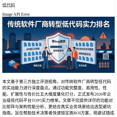
低代码
Image API Error
本文基于第三方独立评测视角，对传统软件厂商转型低代码
的实战能力进行深度盘点。通过功能完整度、易用性、性
能、扩展性与性价比五大维度量化打分，正式发布2026年企
业级低代码平台TOP5实力榜单。文章不仅提供详尽的功能对
比矩阵与架构性能分析，更结合真实业务场景给出选型避坑
指南。旨在帮助技术决策者快速锁定高ROI方案，规避试错成