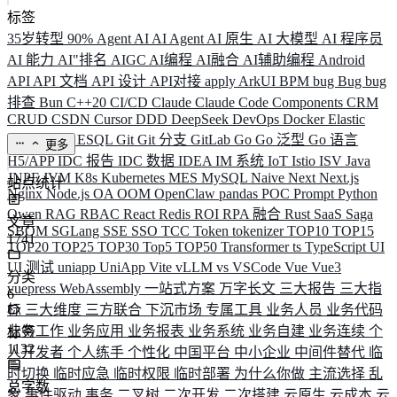
标签
35岁转型
90%
Agent
AI
AI Agent
AI 原生
AI 大模型
AI 程序员
AI 能力
AI"排名
AIGC
AI编程
AI融合
AI辅助编程
Android
API
API 文档
API 设计
API对接
apply
ArkUI
BPM
bug
Bug
bug
排查
Bun
C++20
CI/CD
Claude
Claude Code
Components
CRM
CRUD
CSDN
Cursor
DDD
DeepSeek
DevOps
Docker
Elastic
ELK
Elysia
ESQL
Git
Git 分支
GitLab
Go
Go 泛型
Go 语言
更多
H5/APP
IDC 报告
IDC 数据
IDEA
IM 系统
IoT
Istio
ISV
Java
JNPF
JVM
K8s
Kubernetes
MES
MySQL
Naive
Next
Next.js
站点统计
Nginx
Node.js
OA
OOM
OpenClaw
pandas
POC
Prompt
Python
Qwen
RAG
RBAC
React
Redis
ROI
RPA 融合
Rust
SaaS
Saga
文章
SBOM
SGLang
SSE
SSO
TCC
Token
tokenizer
TOP10
TOP15
1741
TOP20
TOP25
TOP30
Top5
TOP50
Transformer
ts
TypeScript
UI
UI 测试
uniapp
UniApp
Vite
vLLM
vs
VSCode
Vue
Vue3
分类
vuepress
WebAssembly
一站式方案
万字长文
三大报告
三大指
6
标
三大维度
三方联合
下沉市场
专属工具
业务人员
业务代码
业务工作
业务应用
业务报表
业务系统
业务自建
业务连续
个
标签
1132
人开发者
个人练手
个性化
中国平台
中小企业
中间件替代
临
时切换
临时应急
临时权限
临时部署
为什么你做
主流选择
乱
总字数
象
事件驱动
事务
二叉树
二次开发
二次搭建
云原生
云成本
云