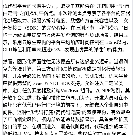
低代码平台的长期生命力，取决于其能否在“开箱即用”与“自
由定制”之间找到平衡点。本次评测重点考察了各平台的容器
化部署能力、微服务拆分粒度、数据库方言兼容性以及二次
开发接口（SDK）的完备程度。在压测环节，我们模拟了日
均十万级表单提交与万级并发查询的典型负载场景。结果显
示，采用云原生架构的平台平均响应时间控制在120ms以内，
CPU峰值利用率未超过65%，表现出优异的弹性伸缩能力。
然而，图形化界面往往无法覆盖所有边缘业务逻辑。当遇到
复杂算法计算、第三方硬件IoT协议解析或定制化报表输出
时，开发者必须具备向下钻取的能力。实测发现，优秀平台
应提供完整的Java/C#/.NET SDK支持，允许注入自定义类
库、定时任务调度器及前端Vue/React组件。以JNPF为例，其
开放平台提供了标准的插件生命周期钩子，开发人员可在不
破坏原有低代码运行时环境的前提下，无缝嵌入企业自研中
间件。这种“低代码打底+高代码兜底”的双模架构，有效避免
了厂商锁定风险。据内部效能追踪数据显示，具备完整扩展
接口的平台，在项目进入二期迭代阶段时，代码维护成本可
降低约41.5%。技术负责人需警惕那些仅停留在页面配置层、