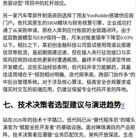
务驱动型”项目中的杠杆效应。
另一家汽车零部件制造商则选择了用友YonBuilder搭建供应商
门户。依托其原生的SRM模块与财务核算引擎，企业成功打
通了从采购申请、质检入库到应付账款的全链路闭环。由于
底层数据模型与ERP保持一致，月末对账差错率下降至0.03%
以下。相比之下，某初创金融科技公司尝试使用简道云搭建
信贷审批流，虽前期搭建迅速，但在接入央行征信接口与实
现风控规则动态热更新时遭遇瓶颈，最终不得不回退至传统
开发模式。这些实战经验表明，低代码并非万能解药，其最
佳适用域在于“规则相对明确、迭代频率高、跨部门协作多”的
中后台管理系统。对于涉及核心算法、极高安全合规要求或
强实时交互的前端应用，仍建议保留专业代码开发的阵地。
七、技术决策者选型建议与演进趋势
#
站在2026年的技术十字路口，低代码已从“替代程序员”的噱头
演变为“赋能全民开发者”的基础设施。面对琳琅满目的产品矩
阵，技术决策者应遵循“业务匹配优先、架构开放保底、生态