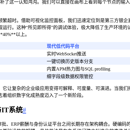
补了这一认知鸿沟。我们可以直接在画布上看到每个节点的输入
频繁超时。借助可视化监控面板，我们迅速定位到是第三方银企
程运行。这种“所见即所得”的调试体验，极大降低了生产环境的
40%**以上。
现代低代码平台
实时WebSocket推送
一键切换历史版本分支
内置APM热力图与SQL profiling
细字段级数据权限管控
。它让复杂的企业级应用变得可解释、可度量、可演进。当我们
志着组织数字化成熟度迈入了一个新阶段。
IT系统
#
A审批、ERP薪酬与身份认证平台之间长期存在架构耦合。硬编