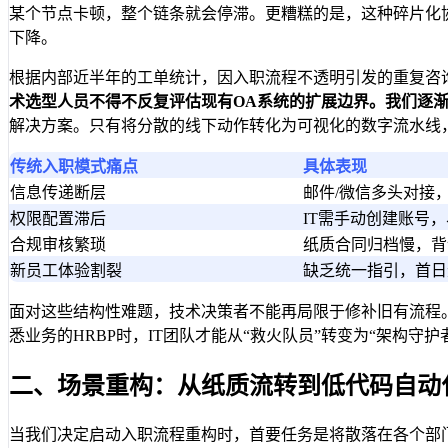
某个节点卡顿，整个链条就会停滞。更糟糕的是，这种碎片化
下降。
根据内部近半年的工单统计，因入职流程不透明引发的重复咨
术选型人员不得不反复评估现有OA系统的扩展边界。我们逐渐
解决方案。只有将分散的线下动作转化为可视化的数字流水线
传统入职模式痛点
具体表现
信息传递断层
邮件/微信多头对接
权限配置滞后
IT需手动创建账号
合规审核繁琐
纸质合同归档慢，背
新员工体验割裂
缺乏统一指引，首日
面对这些结构性难题，技术决策者不能再局限于修补旧有流程
悉业务的HRBP时，IT团队才能从“救火队员”转变为“架构
二、场景重构：从纸质流转到低代码自动
当我们决定启动入职流程重构时，首要任务是将散落在各个部