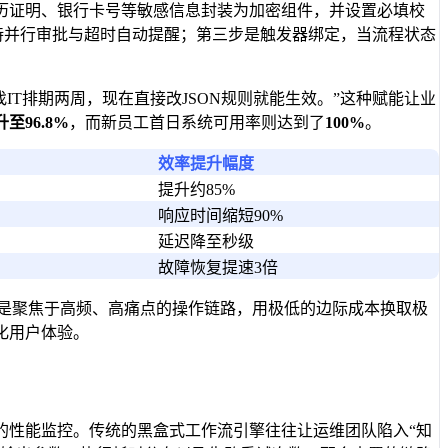
历证明、银行卡号等敏感信息封装为加密组件，并设置必填校
闭环，支持并行审批与超时自动提醒；第三步是触发器绑定，当流程状态
T排期两周，现在直接改JSON规则就能生效。”这种赋能让业
升至
96.8%
，而新员工首日系统可用率则达到了
100%
。
效率提升幅度
提升约85%
响应时间缩短90%
延迟降至秒级
故障恢复提速3倍
而是聚焦于高频、高痛点的操作链路，用极低的边际成本换取极
化用户体验。
的性能监控。传统的黑盒式工作流引擎往往让运维团队陷入“知