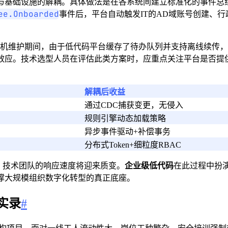
基础设施的解耦。具体做法是在各系统间建立标准化的事件总线（E
ee.Onboarded
事件后，平台自动触发IT的AD域账号创建、
停机维护期间，由于低代码平台缓存了待办队列并支持离线续传
应。技术选型人员在评估此类方案时，应重点关注平台是否提供标
解耦后收益
通过CDC捕获变更，无侵入
规则引擎动态加载策略
异步事件驱动+补偿事务
分布式Token+细粒度RBAC
时，技术团队的响应速度将迎来质变。
企业级低代码
在此过程中扮
撑大规模组织数字化转型的真正底座。
实录
#