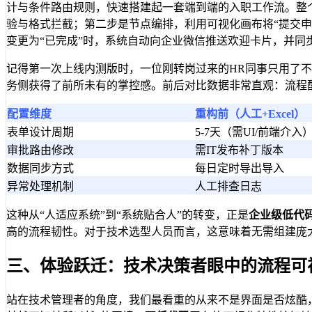
计与条件路由规则，快速搭建起一套端到端的入职工作流。整
验与格式拦截；第二步是节点编排，利用可视化画布将“提交申请-主
变更为“已完成”时，系统自动向企业微信推送欢迎卡片，并同
记得第一次上线内测版时，一位刚转岗过来的HR同事只用了不
务侧获得了前所未有的掌控感。前后对比数据非常直观：流程
配置维度
重构前（人工+Excel）
表单设计周期
5-7天（需UI/前端介入
审批路由修改
需IT发布补丁版本
数据同步方式
每日定时导出导入
异常处理机制
人工排查日志
这种从“人适应系统”到“系统贴合人”的转变，正是
企业级低代
高的流程韧性。对于技术选型人员而言，这意味着无需组建庞
三、体验跃迁：技术决策者眼中的流程可
站在技术管理者的角度，我们最看重的从来不是界面是否炫酷