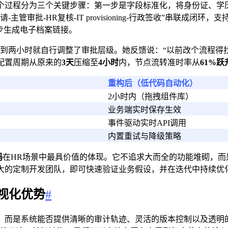
个过程分为三个关键步骤：第一步是字段标准化，将身份证、学
管审批-HR复核-IT provisioning-行政签收”串联成
步生成电子档案链接。
到两小时就自行调整了审批层级。她反馈说：“以前改个流程得找I
配置周期从原来的
3天
压缩至
4小时
内，节点流转准时率从
61%
跃
重构后（低代码自动化）
）
2小时内（拖拽组件库）
业务端实时保存生效
事件驱动实时API调用
内置重试与降级策略
码
在HR场景中最具价值的体现。它不追求大而全的功能堆砌，
大的定制开发团队，即可快速验证业务假设，并在迭代中持续优
视化优势
#
，而是系统能否提供清晰的审计轨迹、灵活的版本控制以及透明