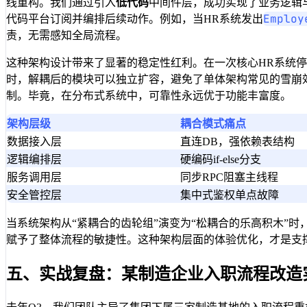
线重构。我们通过引入
低代码
中间件层，成功实现了业务逻辑与
Employ
代码平台订阅并编排后续动作。例如，当HR系统发出
责，无需感知全局流程。
这种架构设计带来了显著的稳定性红利。在一次核心HR系统
时，解耦后的模块可以独立扩容，避免了单体架构常见的雪崩效
制。毕竟，在分布式系统中，可靠性永远优于功能丰富度。
架构层级
耦合模式痛点
数据接入层
直连DB，强依赖表结构
逻辑编排层
硬编码if-else分支
服务调用层
同步RPC阻塞主线程
安全管控层
集中式鉴权单点故障
当系统架构从“紧耦合的齿轮组”演变为“松耦合的乐高积木”
赋予了整体流程的敏捷性。这种架构层面的体验优化，才是支
五、实战复盘：某制造企业入职流程改造