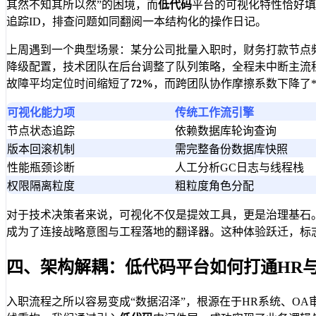
其然不知其所以然”的困境，而
低代码
平台的可视化特性恰好填
追踪ID，排查问题如同翻阅一本结构化的操作日记。
上周遇到一个典型场景：某分公司批量入职时，财务打款节点
降级配置，技术团队在后台调整了队列策略，全程未中断主流
故障平均定位时间缩短了
72%
，而跨团队协作摩擦系数下降了**
可视化能力项
传统工作流引擎
节点状态追踪
依赖数据库轮询查询
版本回滚机制
需完整备份数据库快照
性能瓶颈诊断
人工分析GC日志与线程栈
权限隔离粒度
粗粒度角色分配
对于技术决策者来说，可视化不仅是提效工具，更是治理基石
成为了连接战略意图与工程落地的翻译器。这种体验跃迁，标
四、架构解耦：低代码平台如何打通HR与
入职流程之所以容易变成“数据沼泽”，根源在于HR系统、O