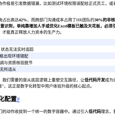
协作极易引发数据错漏，比如测试环境权限误配给正式员工，或
询占比高达
42%
，而跨部门沟通成本占用了HR团队约
30%
的非核
意识到，单纯靠增加人手或优化Excel模板已触及天花板，必
，才能真正释放人力资本的生产力。
，状态无法实时追踪
，易出现环境错配
调与资质核验脱节
无所适从
。我们需要的是从底层逻辑上重塑交互路径，让
低代码开发
成为
守护者”，这正是数字化转型中用户体验升级的核心起点。
化配置
#
门的动作收拢到一个统一的数字容器中。通过引入
低代码
理念，