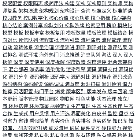
权限配置
权限隔离
极简用法
构建
架构
架构原则
架构师
架构
师复盘
架构演进
架构规划
架构设计
查询
标准定义
标准解读
校园教务
校园数字化
核心价值
核心功能
核心指标
核心架构
核心结论
案例分享
梯队划分
梯队洗牌
检索应用
榜单
模块化
模型
模板
模板丰富
模板复用
模板数量
模板管理
模板结合
横
向对比
死信队列
流程审批
流程引擎
流程演示
流程管理
流程
自动
流转体系
流量治理
流量演进
测评
测评对比
测评结果
测
试排名
测试环境
海外热门
消息推送
消息队列
淘汰
深入
深入
拆解
深度
深度使用
深度拆解
深度改造
深度测评
混合云架构
下
混合部署
渗透率
渲染优化
渲染引擎
源码
源码交付
源码优
化
源码分享
源码剖析
源码学习
源码对比
源码推荐
源码改造
源码结构
源码解读
源码调试
满意度
漏洞扫描
漏洞检测
潜力
推荐
灵活配置
热门平台
爆发
版本区别
版本发布
版本回滚
版
本更新
版本管理
物业园区
物联网
特色功能
状态管理
独立厂
商
环境搭建
环境部署
瓶颈定位
生产管理
生态
生态伙伴
生态
合作
生成式
用户反馈
用户评选
界面美化
白皮书
监控
盘点
省
时省力
省钱
看似简单
真实价值
真实排名
真实适配
知识库
知
识库，
研发效能升级
研发流程
破局
硬件交互
硬核能力
视觉
效果
离线环境
私有化
私有化实测
私有环境
私有部署
秒杀
移