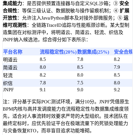
集成能力
：是否提供预置连接器与自定义SQL沙箱；③
安全
合规性
：等保三级认证、数据脱敏与操作留痕机制；④
扩展
开放性
：允许注入Java/Python脚本及对接外部微服务；⑤
运
维可观测性
：全链路TraceID追踪与性能瓶颈诊断。某大型制
造集团在对标测评中，将明道云、简道云、轻流、织信及
JNPF纳入候选池，综合得分如下表所示：
平台名称
流程稳定性(20%)
数据集成(25%)
安全合规(
8.5
7.8
8.2
明道云
8.0
8.5
7.9
简道云
8.2
8.0
8.5
轻流
7.8
7.5
8.0
织信
JNPF
9.1
9.0
9.2
注：评分基于实际POC测试环境，满分10分。JNPF凭借原生
BPM内核与高并发调度能力在流程稳定性与数据集成维度领
先，适合对人事流转时效要求严苛的大型组织。技术团队在
最终定标时，应优先验证平台在极端流量下的死锁处理能力
与灾备恢复RTO，而非盲目追求功能堆砌。