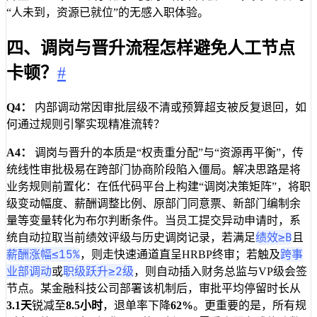
“人未到，资源已就位”的无感入职体验。
四、调岗与晋升流程怎样避免人工节点
卡顿？
#
Q4：
内部调动常因审批层级不清或预算超支被反复退回，如
何通过规则引擎实现精准流转？
A4：
调岗与晋升的本质是“权责重分配”与“资源再平衡”，传
统线性审批极易在跨部门协商阶段陷入僵局。解决思路是将
业务规则前置化：在低代码平台上构建“调岗决策矩阵”，将职
级变动幅度、薪酬调整比例、原部门同意票、新部门编制余
量等变量转化为布尔判断条件。当员工提交异动申请时，系
绩效≥B
统自动拉取当前绩效评级与历史调岗记录，若满足
且
薪酬涨幅≤15%
跨事
，则走快速通道直呈HRBP终审；若触及
业部调动
职级跃升≥2级
或
，则自动插入财务总监与VP级会签
节点。某金融科技公司部署该机制后，审批平均停留时长从
3.1天
锐减至
8.5小时
，退单率下降
62%
。更重要的是，所有规