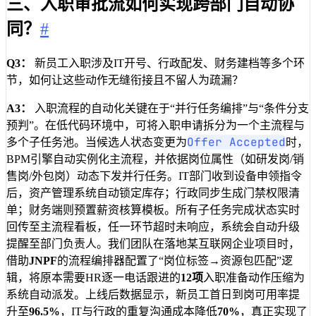
三、入职审批流如何实现跨部门自动协
同？
#
Q3：
新员工入职涉及IT开号、行政配发、财务建档等多个环
节，如何让这些动作无缝衔接且不留人为疏漏？
A3：
入职流程的自动化关键在于“并行任务编排”与“条件分支
预判”。在低代码环境中，可将入职申请拆分为一个主流程与
Offer Accepted
多个子任务池。当候选人状态变更为
时，
BPM引擎自动实例化主流程，并依据岗位属性（如研发岗/销
售岗/外包岗）动态下发并行任务。IT部门收到设备申领指令
后，资产管理系统自动锁定库存；行政同步生成门禁权限清
单；财务端则预置薪资核算模板。所有子任务完成状态实时
回传至主流程看板，任一环节超时未响应，系统会自动升级
提醒至部门负责人。我们团队在落地某互联网企业项目时，
借助
JNPF
的流程编排器配置了“岗位标签→资源包匹配”逻
辑，将原本需要HR逐一电话跟进的
12项
入职准备动作压缩为
系统自动派发。上线后数据显示，新员工首日到岗可用率提
升至
96.5%
，IT与行政的重复沟通成本降低
70%
，真正实现了