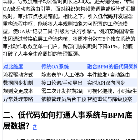
现象，导致流程平均滞留时间长达
2.4天
。更关键的是，传统
OA缺乏动态路由引擎，面对组织架构频繁调整或矩阵式汇报
线时，审批节点极易错配。相比之下，引入
低代码开发
理念
重构流程中枢，能够将人事规则抽象为可配置的工作流模
型，使OA从“记录工具”升级为“执行引擎”。例如某跨国零售
集团通过替换底层工作流内核，将原本分散在5个独立系统的
审批动作收敛至单一门户，跨部门协同耗时下降
51%
，彻底
打破了人事全生命周期的管理瓶颈。
对比维度
传统OA系统
融合BPM的低代码架构
流程驱动方式
静态表单+人工催办
事件触发+自动路由
数据同步机制
接口轮询/手动导出
实时API双向同步
规则变更成本
需二次开发排期2周+
可视化拖拽，小时级生
异常处理策略
依赖管理员后台干预
智能重试与降级预案
二、低代码如何打通人事系统与BPM底
层数据？
#