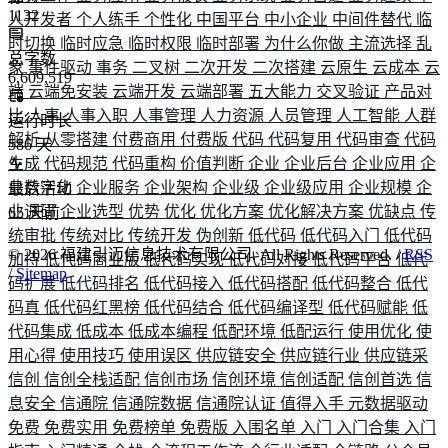
1132
人开发者
个人练手
个性化
中国平台
中小企业
中间件替代
临
时切换
临时应急
临时权限
临时部署
为什么你做
主流选择
乱
总字数
象
事件驱动
事务
二叉树
二次开发
二次搭建
云原生
云成本
云
6,609,519
端
云端免安装
云端开发
云端部署
五大能力
交叉验证
产品对
比
人事
人事入职
人事管理
人力资源
人员管理
人工智能
人群
运行时长
解析
从零搭建
付费商用
付费版
代码
代码复用
代码审查
代码
586
天
生成
代码规范
代码重构
价值判断
企业
企业后台
企业应用
企
业数字化
企业服务
企业架构
企业级
企业级应用
企业规模
企
最后活动
业调研
企业选型
优势
优化
优化方案
优化解决方案
优缺点
传
65
天前
统审批
传统对比
传统开发
伪创新
低代码
低代码入门
低代码
©
2026
福建引迈信息技术有限公司. All Rights Reserved. /
RSS
加持
低代码商业版
低代码实现
低代码对接
低代码平台
低代
/
Sitemap
码扩展
低代码排名
低代码接入
低代码搭配
低代码整合
低代
码真
低代码红黑榜
低代码结合
低代码编译型
低代码赋能
低
代码集成
低成本
低成本编程
低配环境
低配运行
使用优化
使
用心得
使用技巧
使用误区
供应链安全
供应链行业
供应链采
信创
信创全栈适配
信创市场
信创环境
信创适配
信创首选
信
息安全
信通院
信通院数据
信通院认证
值得入手
元数据驱动
免费
免费实用
免费榜单
免费版
入围名单
入门
入门合集
入门