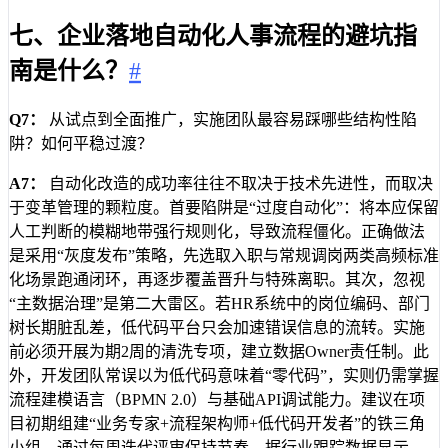
七、企业落地自动化人事流程的避坑指
南是什么？
#
Q7：
从试点到全面推广，实施团队最容易踩哪些结构性陷
阱？如何平稳过渡？
A7：
自动化改造的成功率往往不取决于技术先进性，而取决
于变革管理的颗粒度。首要陷阱是“过度自动化”：将本应保留
人工判断的模糊地带强行规则化，导致流程僵化。正确做法
是采用“灰度发布”策略，先选取入职与常规调岗两类高频标准
化场景跑通闭环，再逐步覆盖晋升与特殊离职。其次，忽视
“主数据治理”是第二大雷区。若HR系统中的岗位编码、部门
树长期脏乱差，低代码平台只会加速错误信息的流转。实施
前必须开展为期2周的清洗专项，建立数据Owner责任制。此
外，开发团队常误以为低代码意味着“零代码”，实则仍需掌握
流程建模语言（BPMN 2.0）与基础API调试能力。建议在项
目初期组建“业务专家+流程架构师+低代码开发者”的铁三角
小组，通过每周迭代评审保持节奏。据行业跟踪数据显示，