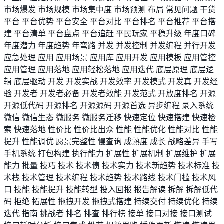
市场爆发
市场规模
市场集中度
市场预测
布局
常见问题
干货
平台
平台优势
平台安全
平台对比
平台排名
平台推荐
平台搭
建
平台清单
平台盘点
平台追赶
平民玩家
平稳升级
年度口碑
年度潜力
年度趋势
年弯路
并发
并发控制
并发编程
并行开发
应急处理
应用
应用场景
应用库
应用开发
应用模板
应用管控
应用管理
应用落地
应用轻松落地
应用迭代
底层原理
底层逻
辑
底层驱动
开发
开发实战
开发效率
开发模式
开发真
开发经
验
开发者
开发者必备
开发者效能
开发范式
开放度排名
开源
开源低代码
开源排名
开源源码
开源首选
异步编程
录入系统
微信
微信生态
微服务
微服务迁移
快速定位
快速搭建
快速检
索
快速落地
性价比
性价比出众
性能
性能优化
性能对比
性能
提升
性能调优
愿景完整性
慢查询
成熟度
成长
战略差异
手写
手机系统
打包构建
执行能力
扩展性
扩展机制
扩展维护
扩展
能力
批量
技巧
技术
技术债
技术实力
技术新趋势
技术标准
技
术栈
技术管理
技术编程
技术趋势
技术路线
技术门槛
技术风
口
技能
技能提升
技能转型
投入回报
报告解读
拆解
拆解低代
码
拒绝
拓展性
拖拽开发
拖拽式搭建
持续交付
持续优化
持续
迭代
指南
挑战者
排名
排查
排行榜
接单
接口对接
接口测试