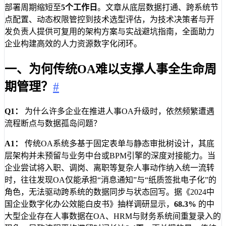
部署周期缩短至
5个工作日
。文章从底层数据打通、跨系统节
点配置、动态权限管控到技术选型评估，为技术决策者与开
发负责人提供可复用的架构方案与实战避坑指南，全面助力
企业构建高效的人力资源数字化闭环。
一、为何传统OA难以支撑人事全生命周
期管理？
#
Q1：
为什么许多企业在推进人事OA升级时，依然频繁遭遇
流程断点与数据孤岛问题？
A1：
传统OA系统多基于固定表单与静态审批树设计，其底
层架构并未预留与业务中台或BPM引擎的深度对接能力。当
企业尝试将入职、调岗、离职等复杂人事动作纳入统一流转
时，往往发现OA仅能承担“消息通知”与“纸质签批电子化”的
角色，无法驱动跨系统的数据同步与状态回写。据《2024中
国企业数字化办公效能白皮书》抽样调研显示，
68.3%
的中
大型企业存在人事数据在OA、HRM与财务系统间重复录入的