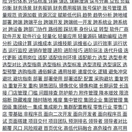
险
评价体系
评估标准
详解
误区
误解澄清
读写分离
豆包
负载
均衡
财务场景
财务报销
财务费用报销
账号保护
账号管理
质
量规范
资源加载
资源沉淀
赋能低代码
趋势
趋势分析
跨地域
部署
跨端
跨端平台
跨端开发
跨端统一开发
跨系统业
跨系统
对
跨设备
跨部门协作
路线图
踩坑率
身份认证
转型
软件厂商
软件开发
软件行业
轻量化
轻量应用
轻量源码
辅助编程
边界
分析
边缘计算
运维成本
运维技能
运维省心
运行效率
运行状
态
运行监控
进销存管理
进阶
进阶技巧
进阶玩法
迭代升级
迭
代更新
适用岗位
适配
适配信创环境
适配能力
选型
选型参考
选型对比
选型指南
选型指标
选型标准
选型流程
选型误区
选
型预警
选购指南
通俗解读
通用技能
速度优化
逻辑
避免冲突
避坑
避坑指南
部署
部署使用
部署适配
配置
采购避坑
重复劳
动
重复开发
重构
销售团队
镜像优化
镜像构建
长期运营
长连
接
门店管理
门槛
问题排查
防护能力
附件管理
降本增效
限流
熔断
隐藏难度
随时随地
难度
集中管控
集团企业
集团管理
集
团级
集团统一
集成
集成能力
集群配置教程
零售行业
零售门
店
零基础
非程序员
面向二次开发
面向开发者
面向程序员
面
试
页面搭建
项目交付
项目团队
预测排名
领导者
领导者对比
颠覆
风口
风险规避
首页优化
高低代码融合
高危操作
高可用