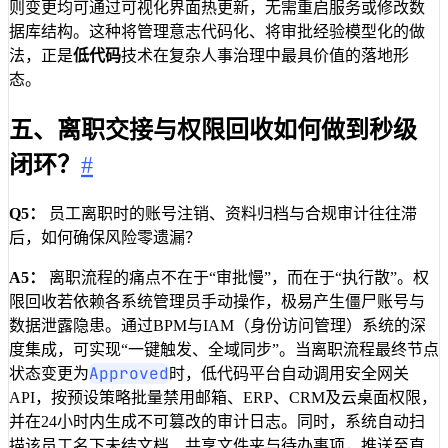
则变更均可通过可视化界面热更新，无需重启服务或修改数
据库结构。这种将管理意志代码化、将审批经验模型化的做
法，正是
低代码
技术在复杂人事治理中最具价值的落地形
态。
五、离职交接与权限回收如何做到秒级
闭环？
#
Q5：
员工离职时的账号注销、资料归档与合规审计往往滞
后，如何确保风险零遗漏？
A5：
离职流程的痛点不在于“审批慢”，而在于“执行散”。权
限回收若依赖各系统管理员手动操作，极易产生僵尸账号与
数据泄露隐患。通过BPM与IAM（身份访问管理）系统的深
度集成，可实现“一键触发、全域同步”。当离职流程最终节点
Approved
状态变更为
时，低代码平台自动调用安全网关
API，按预设策略批量禁用邮箱、ERP、CRM及云桌面权限，
并在24小时内生成不可篡改的审计日志。同时，系统自动扫
描该员工名下未结文档、共享文件夹与待办事项，推送至直