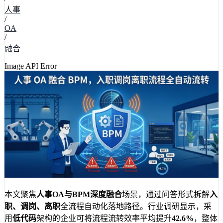
人事
/
OA
/
融合
Image API Error
本文聚焦
人事OA与BPM深度融合
场景，通过问答形式拆解
入
职、调岗、离职
全流程自动化落地路径。行业调研显示，采
用
低代码
架构的企业可将流程流转效率平均提升
42.6%
，整体