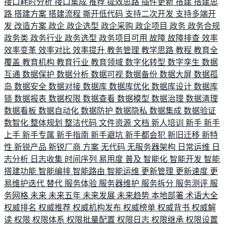
接口耗时分析
接口集成
推荐
提效思路
插件更新
搭建
搭建思
路
搭建方案
搭建流程
撕开低代码
支持二次开发
支持多端开
发
改造方案
政企
政企选型
政企采购
政企项目
政务
政务合规
政务类
政务行业
政务选型
政务项目可用
故障
故障排查
效率
效率变革
效率对比
效率提升
教务管理
教学思路
教程
教育全
覆盖
教育机构
教育行业
教育领域
数字化转型
数字孪生
数据
互通
数据保护
数据分析
数据可视
数据备份
数据大屏
数据孤
岛
数据安全
数据对接
数据库
数据库优化
数据库设计
数据库
锁
数据报表
数据权限
数据查看
数据模型
数据治理
数据清理
数据看板
数据自动化
数据防护
数据隐私
数据集成
数据验证
数智化
整体规划
整洁代码
文件资源
文档
新人培训
新手
新手
上手
新手专属
新手指南
新手避坑
新手都会犯
新旧迁移
新特
性
新锐产品
新锐厂商
方案
无代码
无服务器架构
日常运维
日
志分析
日志收集
时间序列
易用度
普及
智能化
智能开发
智能
搭建功能
智能编排
智能路由
智能运维
更新管理
更新速度
更
易维护迭代
替代
服务体验
服务器维护
服务拆分
服务测评
服
务网格
未来
未来五年
未来发展
未来趋势
本地部署
术语大全
权威排名
权威推荐
权威机构发布
权威榜单
权威背书
权威解
读
权限
权限体系
权限批量配置
权限日志
权限继承
权限设置