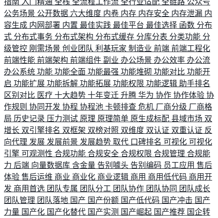
指南
入门精通
全栈
全流程工作流
全行业适配
全链路
公众号
公务场景
公开数据
六大维度
内卷
内存
内存安全
内存泄漏
内
容生成
内网部署
内置
最佳实践
最佳平台
最佳选择
函数
分布
式
分布式事务
分布式架构
分布式缓存
分库分表
分类功能
分
级管控
刚需场景
创业团队
利基玩家
制造业
前端
前端工程化
前端性能
前端架构
前端组件
副业
办公场景
办公效率
办公流
办公系统
功能
功能全面
功能最强
功能堆砌
功能对比
功能开
启
功能扩展
功能拆解
功能拓展
功能权限
功能逻辑
助手排名
区别对比
医疗
十大趋势
十年变迁
升腾
华为
协作
协作体验
协
作规则
协同开发
协程
协程池
卡顿排查
危机
厂商分级
厂商格
局
历史记录
压力测试
原理
原理简单
原生成标配
县域市场
双
增长
双引擎排名
双框架
双榜对照
双维度
双认证
双重认证
反
向代理
发展
发展前景
发展趋势
取代
口碑排名
可视化
可视化
引擎
可观测性
合规功能
合规安全
合规权限
合规管理
合规能
力
后端
向量数据库
含金量
告别噱头
告别编码
员工应用
售后
体验
售后运维
商业
商业化
商业逻辑
商用
商用低代码
商用开
发
商用首选
团队专属
团队分工
团队协作
团队协同
团队成长
团队管理
团队落地
国产
国产份额
国产低代码
国产冲击
国产
力量
国产化
国产化替代
国产实测
国产崛起
国产推荐
国企转