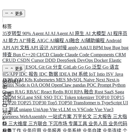
更多
标签
35岁转型
90%
Agent
AI
AI Agent
AI 原生
AI 大模型
AI 程序员
AI 能力
AI"排名
AIGC
AI编程
AI融合
AI辅助编程
Android
API
API 文档
API 设计
API对接
apply
ArkUI
BPM
bug
Bug
bug
排查
Bun
C++20
CI/CD
Claude
Claude Code
Components
CRM
CRUD
CSDN
Cursor
DDD
DeepSeek
DevOps
Docker
Elastic
ELK
Elysia
ESQL
Git
Git 分支
GitLab
Go
Go 泛型
Go 语言
更多
H5/APP
IDC 报告
IDC 数据
IDEA
IM 系统
IoT
Istio
ISV
Java
JNPF
JVM
K8s
Kubernetes
MES
MySQL
Naive
Next
Next.js
站点统计
Nginx
Node.js
OA
OOM
OpenClaw
pandas
POC
Prompt
Python
Qwen
RAG
RBAC
React
Redis
ROI
RPA 融合
Rust
SaaS
Saga
文章
SBOM
SGLang
SSE
SSO
TCC
Token
tokenizer
TOP10
TOP15
1741
TOP20
TOP25
TOP30
Top5
TOP50
Transformer
ts
TypeScript
UI
UI 测试
uniapp
UniApp
Vite
vLLM
vs
VSCode
Vue
Vue3
分类
vuepress
WebAssembly
一站式方案
万字长文
三大报告
三大指
6
标
三大维度
三方联合
下沉市场
专属工具
业务人员
业务代码
业务工作
业务应用
业务报表
业务系统
业务自建
业务连续
个
标签