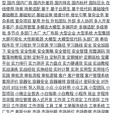
型
国内
国内厂商
国内外差异
国内排名
国内标杆
国际巨头
在
线使用
场景
场景适配
基于
基于云原生
基于低代码
基础操作
基础概念
基础知识
基础设施
增速分析
增长引擎
复杂业务
复
杂系统
复杂项目
复用
外包
外包团队
外部
多人协同
多人开发
多客户
多应用管理
多模态大模型
多端同步
多端适配
多级审
批
多节点
多部门
大厂
大厂布局
大型企业
大型系统
大型集团
大屏可视化
大性能瓶颈
大模型
大模型低代码
头部厂商
奉劝
程序员
学习规划
学习资源
学习路径
学习路线
安全
安全加固
下
安全性
安全性能
安全策略
安全管控
安全管理
完整源码
完
整落地教程
定制
定制平台
定制开发
定期维护
定期巡检
宝藏
平台
实力排行
实力测评
实力盘点
实力硬通货
实战
实战教程
实战演练
实战经验
实施经验
实时计算
实测
实用型
实用技巧
实践
审批流
审批流程
审批逻辑
客户
客户管理
客户管理系统
客观评价
容器化
容器安全
容器编排
容错设计
密码安全
对外
访问
对比分析
导入导出
小众
小众好用
小众工具
小型团队
小
型项目
小微企业首选
小白指南
小白教程
小程序
就业
岁程序
员突围
岗位管理
嵌入式开发
工作流
工作流定
工作流异
工作
流日
工作流权
工作流版
工具
工单
工单服务结合
工单系统
工
厂生产
差距分析
市场
市场份额
市场地位
市场数据
市场洞察