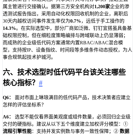
属主管进行交接确认。据第三方安全机构对
1,200家
企业的渗
透测试报告指出，采用自动化权限回收机制的企业，离职后
30天内越权访问事件发生率仅为
0.7%
，远低于手工操作的
14.3%
。在实际选型中，部分厂商如泛微、钉钉宜搭虽具备基
础权限控制，但在细粒度策略编排与跨域联动上仍显薄弱；
而成熟的企业级低代码方案通常内置RBAC/ABAC混合模
型，支持按IP、设备指纹、时间段等多维条件动态授权，为人
事合规筑起技术护城河。
六、技术选型时低代码平台该关注哪些
核心指标？
#
Q6：
面对市面上琳琅满目的低代码产品，技术决策者应建立
怎样的评估坐标系？
A6：
选型不能仅看界面美观度或组件数量，必须回归企业级
交付的硬指标。建议从以下五个维度建立加权评分模型：①
流程引擎性能
：支持并发实例数与事务一致性保障；②
数据