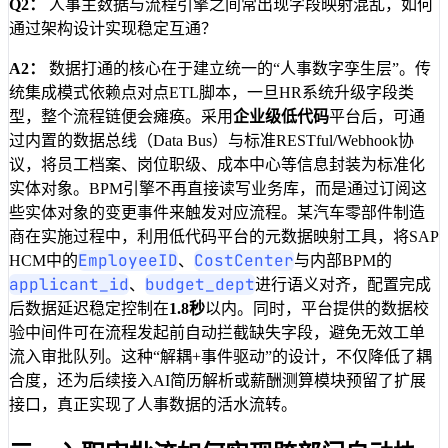
Q2：
人事主数据与流程引擎之间常出现字段映射混乱，如何
通过架构设计实现稳定互通？
A2：
数据打通的核心在于建立统一的“人事数字孪生层”。传
统集成模式依赖点对点ETL脚本，一旦HR系统升级字段类
型，整个流程链便会瘫痪。采用
企业级低代码
平台后，可通
过内置的数据总线（Data Bus）与标准RESTful/Webhook协
议，将员工档案、岗位职级、成本中心等信息封装为标准化
实体对象。BPM引擎不再直接读写业务库，而是通过订阅这
些实体对象的变更事件来触发对应流程。某汽车零部件制造
商在实施过程中，利用低代码平台的元数据映射工具，将SAP
EmployeeID
CostCenter
HCM中的
、
与内部BPM的
applicant_id
budget_dept
、
进行语义对齐，配置完成
后数据延迟稳定控制在
1.8秒
以内。同时，平台提供的数据校
验中间件可在流程发起前自动拦截缺失字段，避免无效工单
流入审批队列。这种“解耦+事件驱动”的设计，不仅降低了耦
合度，还为后续接入AI简历解析或薪酬测算模块预留了扩展
接口，真正实现了人事数据的活水流转。