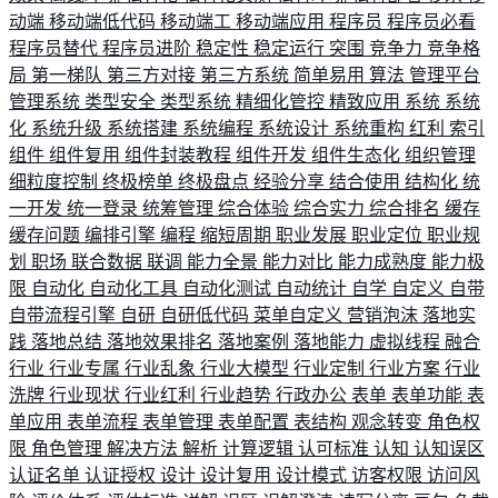
动端
移动端低代码
移动端工
移动端应用
程序员
程序员必看
程序员替代
程序员进阶
稳定性
稳定运行
突围
竞争力
竞争格
局
第一梯队
第三方对接
第三方系统
简单易用
算法
管理平台
管理系统
类型安全
类型系统
精细化管控
精致应用
系统
系统
化
系统升级
系统搭建
系统编程
系统设计
系统重构
红利
索引
组件
组件复用
组件封装教程
组件开发
组件生态化
组织管理
细粒度控制
终极榜单
终极盘点
经验分享
结合使用
结构化
统
一开发
统一登录
统筹管理
综合体验
综合实力
综合排名
缓存
缓存问题
编排引擎
编程
缩短周期
职业发展
职业定位
职业规
划
职场
联合数据
联调
能力全景
能力对比
能力成熟度
能力极
限
自动化
自动化工具
自动化测试
自动统计
自学
自定义
自带
自带流程引擎
自研
自研低代码
菜单自定义
营销泡沫
落地实
践
落地总结
落地效果排名
落地案例
落地能力
虚拟线程
融合
行业
行业专属
行业乱象
行业大模型
行业定制
行业方案
行业
洗牌
行业现状
行业红利
行业趋势
行政办公
表单
表单功能
表
单应用
表单流程
表单管理
表单配置
表结构
观念转变
角色权
限
角色管理
解决方法
解析
计算逻辑
认可标准
认知
认知误区
认证名单
认证授权
设计
设计复用
设计模式
访客权限
访问风