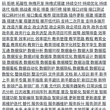
码
拒绝
拓展性
拖拽开发
拖拽式搭建
持续交付
持续优化
持续
迭代
指南
挑战者
排名
排查
排行榜
接单
接口对接
接口测试
接口耗时分析
接口集成
推荐
提效思路
插件更新
搭建
搭建思
路
搭建方案
搭建流程
撕开低代码
支持二次开发
支持多端开
发
改造方案
政企
政企选型
政企采购
政企项目
政务
政务合规
政务类
政务行业
政务选型
政务项目可用
故障
故障排查
效率
效率变革
效率对比
效率提升
教务管理
教学思路
教程
教育全
覆盖
教育机构
教育行业
教育领域
数字化转型
数字孪生
数据
互通
数据保护
数据分析
数据可视
数据备份
数据大屏
数据孤
岛
数据安全
数据对接
数据库
数据库优化
数据库设计
数据库
锁
数据报表
数据权限
数据查看
数据模型
数据治理
数据清理
数据看板
数据自动化
数据防护
数据隐私
数据集成
数据验证
数智化
整体规划
整洁代码
文件资源
文档
新人培训
新手
新手
上手
新手专属
新手指南
新手避坑
新手都会犯
新旧迁移
新特
性
新锐产品
新锐厂商
方案
无代码
无服务器架构
日常运维
日
志分析
日志收集
时间序列
易用度
普及
智能化
智能开发
智能
搭建功能
智能编排
智能路由
智能运维
更新管理
更新速度
更
易维护迭代
替代
服务体验
服务器维护
服务拆分
服务测评
服
务网格
未来
未来五年
未来发展
未来趋势
本地部署
术语大全