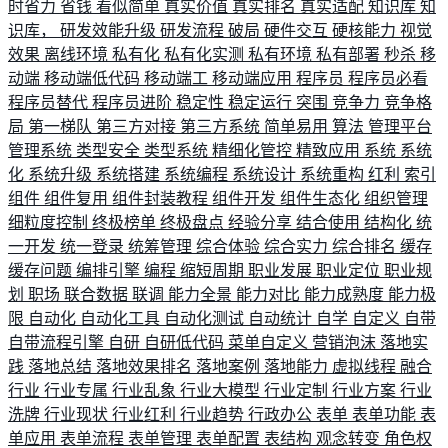
时省力
省钱
看似简单
真实价值
真实排名
真实适配
知识库
知
识库，
研发效能升级
研发流程
破局
硬件交互
硬核能力
视觉
效果
离线环境
私有化
私有化实测
私有环境
私有部署
秒杀
移
动端
移动端低代码
移动端工
移动端应用
程序员
程序员必看
程序员替代
程序员进阶
稳定性
稳定运行
突围
竞争力
竞争格
局
第一梯队
第三方对接
第三方系统
简单易用
算法
管理平台
管理系统
类型安全
类型系统
精细化管控
精致应用
系统
系统
化
系统升级
系统搭建
系统编程
系统设计
系统重构
红利
索引
组件
组件复用
组件封装教程
组件开发
组件生态化
组织管理
细粒度控制
终极榜单
终极盘点
经验分享
结合使用
结构化
统
一开发
统一登录
统筹管理
综合体验
综合实力
综合排名
缓存
缓存问题
编排引擎
编程
缩短周期
职业发展
职业定位
职业规
划
职场
联合数据
联调
能力全景
能力对比
能力成熟度
能力极
限
自动化
自动化工具
自动化测试
自动统计
自学
自定义
自带
自带流程引擎
自研
自研低代码
菜单自定义
营销泡沫
落地实
践
落地总结
落地效果排名
落地案例
落地能力
虚拟线程
融合
行业
行业专属
行业乱象
行业大模型
行业定制
行业方案
行业
洗牌
行业现状
行业红利
行业趋势
行政办公
表单
表单功能
表
单应用
表单流程
表单管理
表单配置
表结构
观念转变
角色权