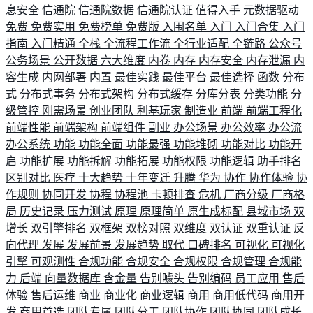
息安全
信通院
信通院数据
信通院认证
值得入手
元数据驱动
免费
免费实用
免费榜单
免费版
入围名单
入门
入门合集
入门
指南
入门精通
全栈
全流程工作流
全行业适配
全链路
公众号
公务场景
公开数据
六大维度
内卷
内存
内存安全
内存泄漏
内
容生成
内网部署
内置
最佳实践
最佳平台
最佳选择
函数
分布
式
分布式事务
分布式架构
分布式缓存
分库分表
分类功能
分
级管控
刚需场景
创业团队
利基玩家
制造业
前端
前端工程化
前端性能
前端架构
前端组件
副业
办公场景
办公效率
办公流
办公系统
功能
功能全面
功能最强
功能堆砌
功能对比
功能开
启
功能扩展
功能拆解
功能拓展
功能权限
功能逻辑
助手排名
区别对比
医疗
十大趋势
十年变迁
升腾
华为
协作
协作体验
协
作规则
协同开发
协程
协程池
卡顿排查
危机
厂商分级
厂商格
局
历史记录
压力测试
原理
原理简单
原生成标配
县域市场
双
增长
双引擎排名
双框架
双榜对照
双维度
双认证
双重认证
反
向代理
发展
发展前景
发展趋势
取代
口碑排名
可视化
可视化
引擎
可观测性
合规功能
合规安全
合规权限
合规管理
合规能
力
后端
向量数据库
含金量
告别噱头
告别编码
员工应用
售后
体验
售后运维
商业
商业化
商业逻辑
商用
商用低代码
商用开
发
商用首选
团队专属
团队分工
团队协作
团队协同
团队成长