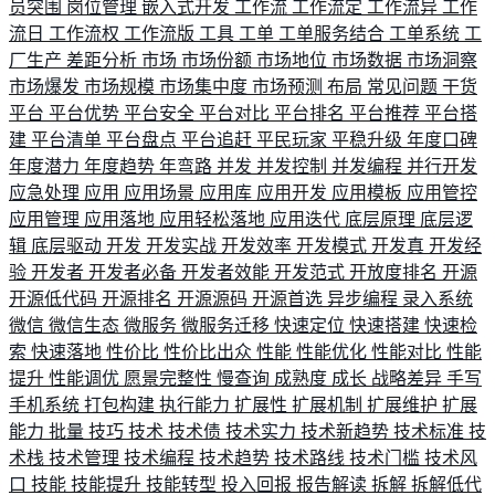
员突围
岗位管理
嵌入式开发
工作流
工作流定
工作流异
工作
流日
工作流权
工作流版
工具
工单
工单服务结合
工单系统
工
厂生产
差距分析
市场
市场份额
市场地位
市场数据
市场洞察
市场爆发
市场规模
市场集中度
市场预测
布局
常见问题
干货
平台
平台优势
平台安全
平台对比
平台排名
平台推荐
平台搭
建
平台清单
平台盘点
平台追赶
平民玩家
平稳升级
年度口碑
年度潜力
年度趋势
年弯路
并发
并发控制
并发编程
并行开发
应急处理
应用
应用场景
应用库
应用开发
应用模板
应用管控
应用管理
应用落地
应用轻松落地
应用迭代
底层原理
底层逻
辑
底层驱动
开发
开发实战
开发效率
开发模式
开发真
开发经
验
开发者
开发者必备
开发者效能
开发范式
开放度排名
开源
开源低代码
开源排名
开源源码
开源首选
异步编程
录入系统
微信
微信生态
微服务
微服务迁移
快速定位
快速搭建
快速检
索
快速落地
性价比
性价比出众
性能
性能优化
性能对比
性能
提升
性能调优
愿景完整性
慢查询
成熟度
成长
战略差异
手写
手机系统
打包构建
执行能力
扩展性
扩展机制
扩展维护
扩展
能力
批量
技巧
技术
技术债
技术实力
技术新趋势
技术标准
技
术栈
技术管理
技术编程
技术趋势
技术路线
技术门槛
技术风
口
技能
技能提升
技能转型
投入回报
报告解读
拆解
拆解低代