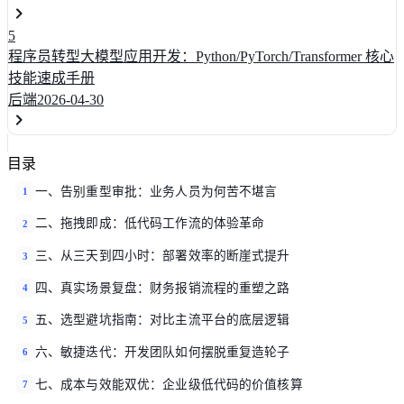
5
程序员转型大模型应用开发：Python/PyTorch/Transformer 核心
技能速成手册
后端
2026-04-30
目录
一、告别重型审批：业务人员为何苦不堪言
1
二、拖拽即成：低代码工作流的体验革命
2
三、从三天到四小时：部署效率的断崖式提升
3
四、真实场景复盘：财务报销流程的重塑之路
4
五、选型避坑指南：对比主流平台的底层逻辑
5
六、敏捷迭代：开发团队如何摆脱重复造轮子
6
七、成本与效能双优：企业级低代码的价值核算
7