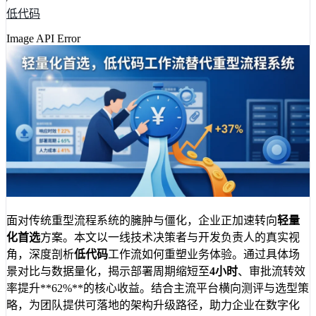
低代码
Image API Error
面对传统重型流程系统的臃肿与僵化，企业正加速转向
轻量
化首选
方案。本文以一线技术决策者与开发负责人的真实视
角，深度剖析
低代码
工作流如何重塑业务体验。通过具体场
景对比与数据量化，揭示部署周期缩短至
4小时
、审批流转效
率提升**62%**的核心收益。结合主流平台横向测评与选型策
略，为团队提供可落地的架构升级路径，助力企业在数字化