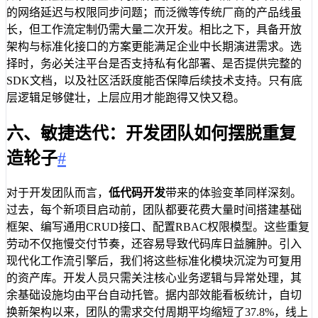
的网络延迟与权限同步问题；而泛微等传统厂商的产品线虽
长，但工作流定制仍需大量二次开发。相比之下，具备开放
架构与标准化接口的方案更能满足企业中长期演进需求。选
择时，务必关注平台是否支持私有化部署、是否提供完整的
SDK文档，以及社区活跃度能否保障后续技术支持。只有底
层逻辑足够健壮，上层应用才能跑得又快又稳。
六、敏捷迭代：开发团队如何摆脱重复
造轮子
#
对于开发团队而言，
低代码开发
带来的体验变革同样深刻。
过去，每个新项目启动前，团队都要花费大量时间搭建基础
框架、编写通用CRUD接口、配置RBAC权限模型。这些重复
劳动不仅拖慢交付节奏，还容易导致代码库日益臃肿。引入
现代化工作流引擎后，我们将这些标准化模块沉淀为可复用
的资产库。开发人员只需关注核心业务逻辑与异常处理，其
余基础设施均由平台自动托管。据内部效能看板统计，自切
换新架构以来，团队的需求交付周期平均缩短了37.8%，线上