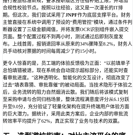
推行差旅标准新规，要求按职级区分住宿补贴上限，并增加
合规性校验节点。按照以往经验，这又是一次漫长的IT排
期。但这次，我们尝试采用了
JNPF
作为底层支撑平台。财务
主管直接在系统中调用了预设的“费用管控”模块，通过条件判
断器设置了三级金额阈值，并将发票OCR识别组件嵌入提交
页面。整个配置过程不到两小时，测试通过后即刻灰度发
布。上线首周，报销退回率从原来的34%骤降至8.2%，财务人
员手动核对票据的时间每周减少了约15小时。
更令人惊喜的是，员工端的体验反馈极为正面：“以前填单子
总怕填错被退，现在系统会自动提示超标部分，还能实时查
看审批进度。”这种透明化、智能化的交互设计，彻底改变了
过去“填表靠猜、审批靠催”的被动局面。当技术隐形于体验之
后，业务流转的阻力自然烟消云散。我们随后将该模式复制
至采购申请与合同归档场景，整体流程满意度评分从6.1分跃
升至9.0分，充分验证了轻量化架构在提升终端用户体验方面
的巨大潜力。据统计，采用此类方案后，企业内部的审批流
转效率平均提升了62%，真正实现了业务与技术的双赢。