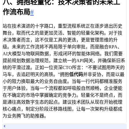
八、拥抱轻量化：技术决策者的未来工
作流布局
#
站在技术演进的十字路口，重型流程系统正在逐步退出历史
舞台，取而代之的是更加灵活、智能的轻量化架构。对于技
术决策者而言，这不仅是工具的更迭，更是管理思维的升
级。未来的工作流将不再局限于单向审批，而是融合RPA、
AI大模型与物联网数据，形成闭环的智能体网络。我们需要
提前规划数据治理规范，建立统一的API网关，并确保新旧系
统的平滑过渡。正如一位资深CTO所言：“不要试图用昨天的
马车，去追赶明天的高铁。”拥抱
低代码
并非妥协，而是以最
小的阻力换取最大的业务自由度。当每一行代码都精准服务
于用户体验，当每一个流程都如呼吸般自然顺畅，企业便能
在不确定的市场中掌握确定的竞争力。轻量化不是终点，而
是通往高效数字生态的起点。建议技术团队从现在开始梳理
核心痛点，制定分阶段迁移路线图，让每一次架构升级都成
为业务腾飞的助推器。