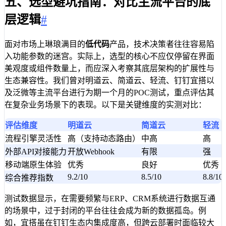
五、选型避坑指南：对比主流平台的底
层逻辑
#
面对市场上琳琅满目的
低代码
产品，技术决策者往往容易陷
入功能参数的迷宫。实际上，选型的核心不应仅停留在界面
美观度或组件数量上，而应深入考察其底层架构的扩展性与
生态兼容性。我们曾对明道云、简道云、轻流、钉钉宜搭以
及泛微等主流平台进行为期一个月的POC测试，重点评估其
在复杂业务场景下的表现。以下是关键维度的实测对比：
评估维度
明道云
简道云
轻流
流程引擎灵活性
高（支持动态路由）
中高
高
外部API对接能力
开放Webhook
有限
强
移动端原生体验
优秀
良好
优秀
9.2/10
8.5/10
8.8/10
综合推荐指数
测试数据显示，在需要频繁与ERP、CRM系统进行数据互通
的场景中，过于封闭的平台往往会成为新的数据孤岛。例
如，宜搭虽在钉钉生态内集成度高，但跨云部署时面临较大