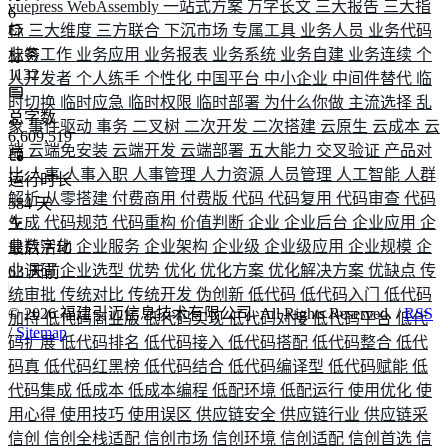
vuepress
WebAssembly
一站式方案
万字长文
三大报告
三大指
6
标
三大维度
三方联合
下沉市场
专属工具
业务人员
业务代码
业务工作
业务应用
业务报表
业务系统
业务自建
业务连续
个
标签
1132
人开发者
个人练手
个性化
中国平台
中小企业
中间件替代
临
时切换
临时应急
临时权限
临时部署
为什么你做
主流选择
乱
总字数
象
事件驱动
事务
二叉树
二次开发
二次搭建
云原生
云成本
云
6,609,519
端
云端免安装
云端开发
云端部署
五大能力
交叉验证
产品对
比
人事
人事入职
人事管理
人力资源
人员管理
人工智能
人群
运行时长
解析
从零搭建
付费商用
付费版
代码
代码复用
代码审查
代码
584
天
生成
代码规范
代码重构
价值判断
企业
企业后台
企业应用
企
业数字化
企业服务
企业架构
企业级
企业级应用
企业规模
企
最后活动
业调研
企业选型
优势
优化
优化方案
优化解决方案
优缺点
传
63
天前
统审批
传统对比
传统开发
伪创新
低代码
低代码入门
低代码
©
2026
福建引迈信息技术有限公司. All Rights Reserved. /
RSS
加持
低代码商业版
低代码实现
低代码对接
低代码平台
低代
/
Sitemap
码扩展
低代码排名
低代码接入
低代码搭配
低代码整合
低代
码真
低代码红黑榜
低代码结合
低代码编译型
低代码赋能
低
代码集成
低成本
低成本编程
低配环境
低配运行
使用优化
使
用心得
使用技巧
使用误区
供应链安全
供应链行业
供应链采
信创
信创全栈适配
信创市场
信创环境
信创适配
信创首选
信