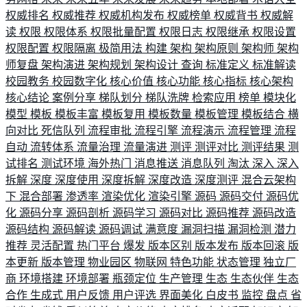
权威排名
权威推荐
权威机构发布
权威榜单
权威背书
权威解
读
权限
权限体系
权限批量配置
权限日志
权限继承
权限设置
权限配置
权限隔离
极简用法
构建
架构
架构原则
架构师
架构
师复盘
架构演进
架构规划
架构设计
查询
标准定义
标准解读
校园教务
校园数字化
核心价值
核心功能
核心指标
核心架构
核心结论
案例分享
梯队划分
梯队洗牌
检索应用
榜单
模块化
模型
模板
模板丰富
模板复用
模板数量
模板管理
模板结合
横
向对比
死信队列
流程审批
流程引擎
流程演示
流程管理
流程
自动
流转体系
流量治理
流量演进
测评
测评对比
测评结果
测
试排名
测试环境
海外热门
消息推送
消息队列
淘汰
深入
深入
拆解
深度
深度使用
深度拆解
深度改造
深度测评
混合云架构
下
混合部署
渗透率
渲染优化
渲染引擎
源码
源码交付
源码优
化
源码分享
源码剖析
源码学习
源码对比
源码推荐
源码改造
源码结构
源码解读
源码调试
满意度
漏洞扫描
漏洞检测
潜力
推荐
灵活配置
热门平台
爆发
版本区别
版本发布
版本回滚
版
本更新
版本管理
物业园区
物联网
特色功能
状态管理
独立厂
商
环境搭建
环境部署
瓶颈定位
生产管理
生态
生态伙伴
生态
合作
生成式
用户反馈
用户评选
界面美化
白皮书
监控
盘点
省