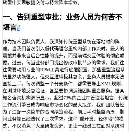
转型中实现敏捷交付与持续降本增效。
一、告别重型审批：业务人员为何苦不
堪言
#
作为技术团队负责人，我深知传统重型系统在落地时的阵
痛。当我们首次引入
低代码
理念重构内部工作流时，最大的
震撼并非来自后台性能的提升，而是前端交互体验的彻底颠
覆。过去，每当业务部门提出修改审批节点的需求，我们往
往需要动用专业的BPM工具进行底层配置。那些重型流程系
统虽然功能强大，但交互逻辑极其复杂，业务人员根本无法
直接上手。每次调整一个分支条件，都需要导出XML规则、
在测试环境反复验证，甚至要协调运维团队重启服务。据某
知名咨询机构调研显示，超过73%的企业IT管理者坦言，传统
工作流引擎已成为响应市场变化的最大瓶颈。我们团队曾经
为了适配一次简单的合同续签流程，前后耗时整整两周，期
间业务端已经迭代了三次需求。这种“重开发、轻体验”的模
式，不仅消耗了大量研发资源，更让一线员工在面对系统时