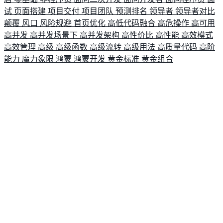
试
页面搭建
项目交付
项目团队
预测排名
领导者
领导者对比
颠覆
风口
风险规避
首页优化
高低代码融合
高危操作
高可用
高并发
高并发场景下
高并发架构
高性价比
高性能
高效模式
高效管理
高级
高级函数
高级流转
高级用法
高质量代码
高阶
能力
魔力象限
鸿蒙
鸿蒙开发
黄金标准
黄金组合