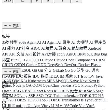
1713
11
9
5
2
1
更多
标签
35岁转型
90%
Agent
AI
AI Agent
AI 原生
AI 大模型
AI 程序员
AI 能力
AI"排名
AIGC
AI编程
AI融合
AI辅助编程
Android
API
API 文档
API 设计
API对接
apply
ArkUI
BPM
bug
Bug
bug
排查
Bun
C++20
CI/CD
Claude
Claude Code
Components
CRM
CRUD
CSDN
Cursor
DDD
DeepSeek
DevOps
Docker
Elastic
ELK
Elysia
ESQL
Git
Git 分支
GitLab
Go
Go 泛型
Go 语言
更多
H5/APP
IDC 报告
IDC 数据
IDEA
IM 系统
IoT
Istio
ISV
Java
JNPF
JVM
K8s
Kubernetes
MES
MySQL
Naive
Next
Next.js
站点统计
Nginx
Node.js
OA
OOM
OpenClaw
pandas
POC
Prompt
Python
Qwen
RAG
RBAC
React
Redis
ROI
RPA 融合
Rust
SaaS
Saga
文章
SBOM
SGLang
SSE
SSO
TCC
Token
tokenizer
TOP10
TOP15
1741
TOP20
TOP25
TOP30
Top5
TOP50
Transformer
ts
TypeScript
UI
UI 测试
uniapp
UniApp
Vite
vLLM
vs
VSCode
Vue
Vue3
分类