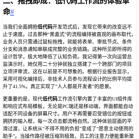
二、拖拽即成：低代码工作流的体验革
命
#
当我们全面拥抱
低代码
开发范式后，发现它带来的改变远不
止于速度。过去那种“黑盒式”的流程编排被直观的画布取代，
业务人员只需通过鼠标拖拽，就能将表单、审批节点、条件
分支和消息通知串联成完整的业务链路。这种所见即所得的
设计哲学，极大地降低了认知负荷。我记得第一次向运营总
监演示时，她仅用二十分钟就独立搭建了一个跨部门的项目
立项评审流，这在以前是不可想象的。根据行业报告显示，
采用可视化编排后，非技术人员参与流程设计的比例平均提
升了41.5%，真正实现了“人人都是开发者”的愿景。
更重要的是，现代
低代码
工作流引擎内置了丰富的UI组件库
和响应式布局模板，无论是PC端还是移动端，界面都能自动
适配不同设备的屏幕尺寸。用户不再需要忍受错位的按钮或
拥挤的输入框，每一次点击都流畅自然。这种体验层面的平
滑过渡，让系统从“不得不用的负担”变成了“愿意主动使用的
助手”。当操作路径被压缩到极致，员工的注意力便能重新聚