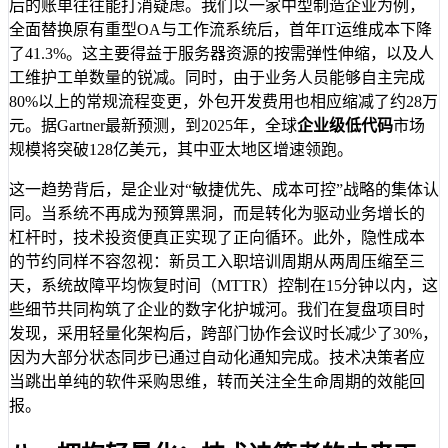
后的账单往往能打消疑虑。我们以一家中型制造企业为例，
全面替换原有重型OA与工作流系统后，首年IT运维成本下降
了41.3%。这主要得益于服务器资源的按需弹性伸缩，以及人
工维护工单数量的锐减。同时，由于业务人员能够自主完成
80%以上的常规流程变更，外包开发费用也相应缩减了约28万
元。据Gartner最新预测，到2025年，全球
企业级低代码
市场
规模将突破128亿美元，其中亚太地区增速领跑。
这一趋势背后，是企业对“敏捷优先、成本可控”战略的集体认
同。当系统不再成为预算黑洞，而是转化为驱动业务增长的
杠杆时，技术投资便真正实现了正向循环。此外，隐性成本
的节约同样不容忽视：新员工入职培训周期从两周压缩至三
天，系统故障平均恢复时间（MTTR）控制在15分钟以内，这
些细节共同构筑了企业的数字化护城河。我们在复盘项目时
发现，采用轻量化架构后，跨部门协作会议时长减少了30%，
因为大部分状态同步已通过自动化通知完成。技术决策者应
当跳出单纯的软件采购思维，转而关注全生命周期的效能回
报。