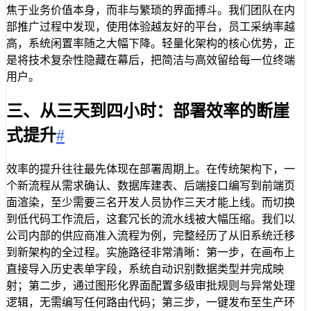
焦于业务价值本身，而非与繁琐的界面搏斗。我们团队在内
部推广过程中发现，使用体验越友好的平台，员工采纳率越
高，系统闲置率随之大幅下降。轻量化架构的核心优势，正
是将技术复杂性隐藏在幕后，把简洁与高效留给每一位终端
用户。
三、从三天到四小时：部署效率的断崖
式提升
#
效率的提升往往最先体现在部署周期上。在传统架构下，一
个新流程从需求确认、数据库建表、后端接口编写到前端页
面渲染，至少需要三名开发人员协作三天才能上线。而切换
到低代码工作流后，这套冗长的流水线被大幅压缩。我们以
公司内部的供应商准入流程为例，完整经历了从旧系统迁移
到新架构的全过程。实施路径非常清晰：第一步，在画布上
直接导入历史表单字段，系统自动识别数据类型并完成映
射；第二步，通过图形化界面配置多级审批规则与异常处理
逻辑，无需编写任何路由代码；第三步，一键发布至生产环