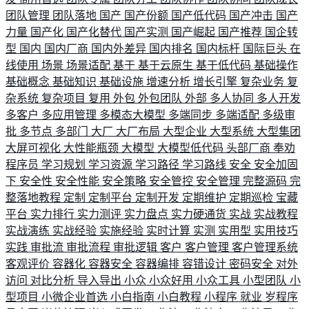
团队管理
团队落地
国产
国产份额
国产低代码
国产冲击
国产
力量
国产化
国产化替代
国产实测
国产崛起
国产推荐
国企转
型
国内
国内厂商
国内外差异
国内排名
国内标杆
国际巨头
在
线使用
场景
场景适配
基于
基于云原生
基于低代码
基础操作
基础概念
基础知识
基础设施
增速分析
增长引擎
复杂业务
复
杂系统
复杂项目
复用
外包
外包团队
外部
多人协同
多人开发
多客户
多应用管理
多模态大模型
多端同步
多端适配
多级审
批
多节点
多部门
大厂
大厂布局
大型企业
大型系统
大型集团
大屏可视化
大性能瓶颈
大模型
大模型低代码
头部厂商
奉劝
程序员
学习规划
学习资源
学习路径
学习路线
安全
安全加固
下
安全性
安全性能
安全策略
安全管控
安全管理
完整源码
完
整落地教程
定制
定制平台
定制开发
定期维护
定期巡检
宝藏
平台
实力排行
实力测评
实力盘点
实力硬通货
实战
实战教程
实战演练
实战经验
实施经验
实时计算
实测
实用型
实用技巧
实践
审批流
审批流程
审批逻辑
客户
客户管理
客户管理系统
客观评价
容器化
容器安全
容器编排
容错设计
密码安全
对外
访问
对比分析
导入导出
小众
小众好用
小众工具
小型团队
小
型项目
小微企业首选
小白指南
小白教程
小程序
就业
岁程序