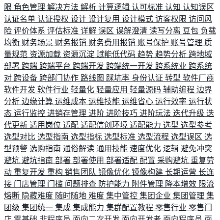
限
角色管理
解决方法
解析
计算逻辑
认可标准
认知
认知误区
认证名单
认证授权
设计
设计复用
设计模式
访客权限
访问风
险
评价体系
评估标准
详解
误区
误解澄清
读写分离
豆包
负载
均衡
财务场景
财务报销
财务费用报销
账号保护
账号管理
质
量规范
资源加载
资源沉淀
赋能低代码
趋势
趋势分析
跨地域
部署
跨端
跨端平台
跨端开发
跨端统一开发
跨系统业
跨系统
对
跨设备
跨部门协作
路线图
踩坑率
身份认证
转型
软件厂商
软件开发
软件行业
轻量化
轻量应用
轻量源码
辅助编程
边界
分析
边缘计算
运维成本
运维技能
运维省心
运行效率
运行状
态
运行监控
进销存管理
进阶
进阶技巧
进阶玩法
迭代升级
迭
代更新
适用岗位
适配
适配信创环境
适配能力
选型
选型参考
选型对比
选型指南
选型指标
选型标准
选型流程
选型误区
选
型预警
选购指南
通俗解读
通用技能
速度优化
逻辑
避免冲突
避坑
避坑指南
部署
部署使用
部署适配
配置
采购避坑
重复劳
动
重复开发
重构
销售团队
镜像优化
镜像构建
长期运营
长连
接
门店管理
门槛
问题排查
防护能力
附件管理
降本增效
限流
熔断
隐藏难度
随时随地
难度
集中管控
集团企业
集团管理
集
团级
集团统一
集成
集成能力
集群配置教程
零售行业
零售门
店
零基础
非程序员
面向二次开发
面向开发者
面向程序员
面