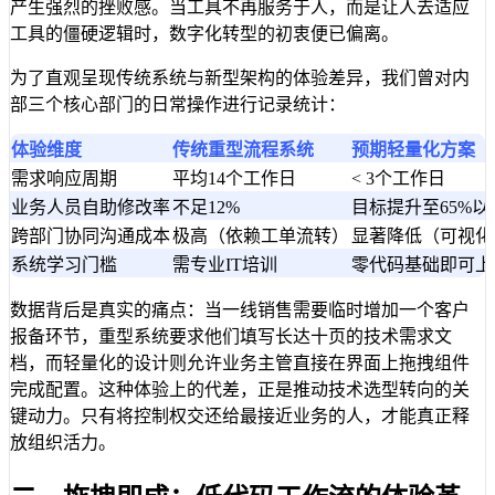
产生强烈的挫败感。当工具不再服务于人，而是让人去适应
工具的僵硬逻辑时，数字化转型的初衷便已偏离。
为了直观呈现传统系统与新型架构的体验差异，我们曾对内
部三个核心部门的日常操作进行记录统计：
体验维度
传统重型流程系统
预期轻量化方案
需求响应周期
平均14个工作日
< 3个工作日
业务人员自助修改率
不足12%
目标提升至65%以
跨部门协同沟通成本
极高（依赖工单流转）
显著降低（可视化
系统学习门槛
需专业IT培训
零代码基础即可上
数据背后是真实的痛点：当一线销售需要临时增加一个客户
报备环节，重型系统要求他们填写长达十页的技术需求文
档，而轻量化的设计则允许业务主管直接在界面上拖拽组件
完成配置。这种体验上的代差，正是推动技术选型转向的关
键动力。只有将控制权交还给最接近业务的人，才能真正释
放组织活力。