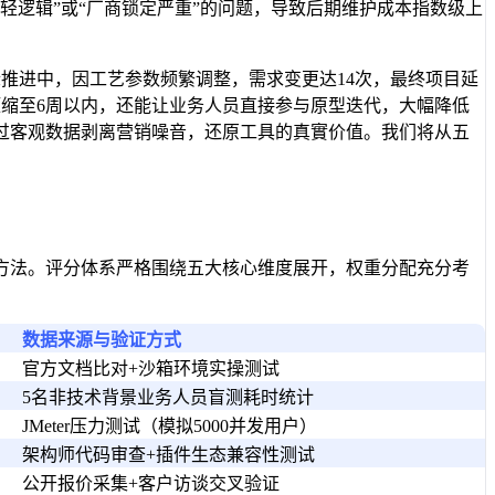
单轻逻辑”或“厂商锁定严重”的问题，导致后期维护成本指数级上
际推进中，因工艺参数频繁调整，需求变更达14次，最终项目延
缩至6周以内，还能让业务人员直接参与原型迭代，大幅降低
过客观数据剥离营销噪音，还原工具的真實价值。我们将从五
估方法。评分体系严格围绕五大核心维度展开，权重分配充分考
数据来源与验证方式
官方文档比对+沙箱环境实操测试
5名非技术背景业务人员盲测耗时统计
JMeter压力测试（模拟5000并发用户）
架构师代码审查+插件生态兼容性测试
公开报价采集+客户访谈交叉验证