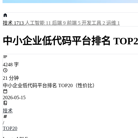
技术
1713
人工智能
11
后端
9
前端
5
开发工具
2
运维
1
中小企业低代码平台排名 TOP
4248 字
21 分钟
中小企业低代码平台排名 TOP20（性价比）
2026-05-15
技术
/
TOP20