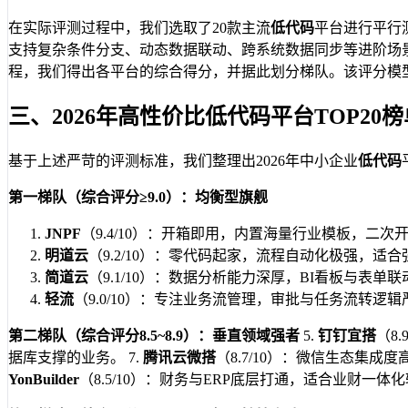
在实际评测过程中，我们选取了20款主流
低代码
平台进行平行测
支持复杂条件分支、动态数据联动、跨系统数据同步等进阶场
程，我们得出各平台的综合得分，并据此划分梯队。该评分模型
三、2026年高性价比低代码平台TOP20榜
基于上述严苛的评测标准，我们整理出2026年中小企业
低代码
第一梯队（综合评分≥9.0）：均衡型旗舰
JNPF
（9.4/10）：开箱即用，内置海量行业模板，二
明道云
（9.2/10）：零代码起家，流程自动化极强，适
简道云
（9.1/10）：数据分析能力深厚，BI看板与表单
轻流
（9.0/10）：专注业务流管理，审批与任务流转逻
第二梯队（综合评分8.5~8.9）：垂直领域强者
5.
钉钉宜搭
（8
据库支撑的业务。 7.
腾讯云微搭
（8.7/10）：微信生态集成
YonBuilder
（8.5/10）：财务与ERP底层打通，适合业财一体化转