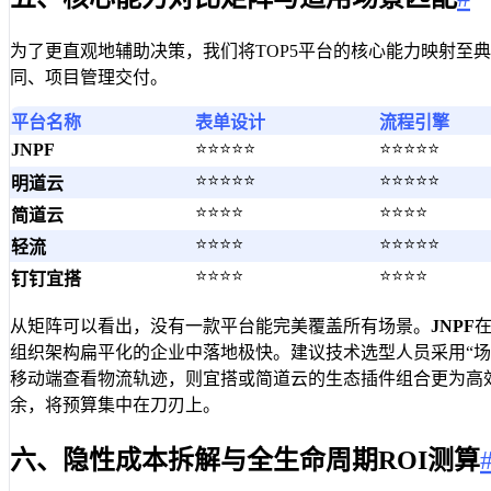
为了更直观地辅助决策，我们将TOP5平台的核心能力映射至
同、项目管理交付。
平台名称
表单设计
流程引擎
⭐⭐⭐⭐⭐
⭐⭐⭐⭐⭐
JNPF
⭐⭐⭐⭐⭐
⭐⭐⭐⭐⭐
明道云
⭐⭐⭐⭐
⭐⭐⭐⭐
简道云
⭐⭐⭐⭐
⭐⭐⭐⭐⭐
轻流
⭐⭐⭐⭐
⭐⭐⭐⭐
钉钉宜搭
从矩阵可以看出，没有一款平台能完美覆盖所有场景。
JNPF
组织架构扁平化的企业中落地极快。建议技术选型人员采用“
移动端查看物流轨迹，则宜搭或简道云的生态插件组合更为高效
余，将预算集中在刀刃上。
六、隐性成本拆解与全生命周期ROI测算