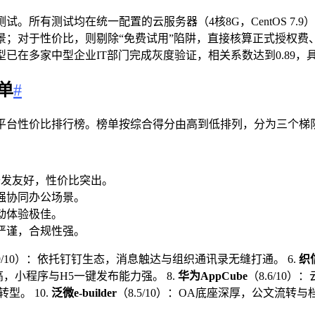
试。所有测试均在统一配置的云服务器（4核8G，CentOS 7
景；对于性价比，则剔除“免费试用”陷阱，直接核算正式授权费
已在多家中型企业IT部门完成灰度验证，相关系数达到0.89，
单
#
平台性价比排行榜。榜单按综合得分由高到低排列，分为三个梯
次开发友好，性价比突出。
合强协同办公场景。
联动体验极佳。
辑严谨，合规性强。
.9/10）：依托钉钉生态，消息触达与组织通讯录无缝打通。 6.
织信
度高，小程序与H5一键发布能力强。 8.
华为AppCube
（8.6/10
型。 10.
泛微e-builder
（8.5/10）：OA底座深厚，公文流转