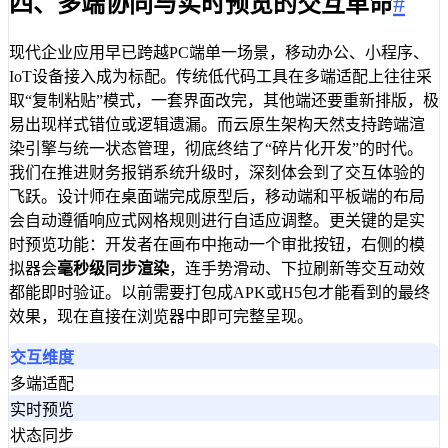
四、多端协同与实时预览的交互革命
#
现代企业应用早已跨越PC端单一场景，移动办公、小程序、
IoT设备接入成为标配。传统低代码工具在多端适配上往往采
取“复制粘贴”模式，一套界面改完，其他端还要重新排版，极
易出现样式错位或逻辑遗漏。而云原生架构天然支持跨端渲
染引擎与统一状态管理，彻底终结了“碎片化开发”的时代。
我们在推进财务报销系统升级时，深刻体会到了交互体验的
飞跃。设计师在桌面端完成原型后，移动端和平板端的布局
会自动遵循响应式网格规则进行自适应调整。更关键的是实
时预览功能：开发者在画布中拖动一个审批按钮，右侧的模
拟器会
毫秒级同步渲染
，连手势滑动、下拉刷新等交互动效
都能即时验证。以前需要打包成APK或H5包才能看到的最终
效果，现在直接在浏览器中即可完整呈现。
交互维度
多端适配
实时预览
状态同步