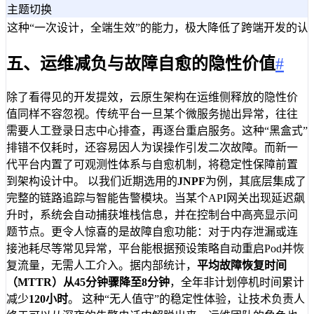
主题切换
这种“一次设计，全端生效”的能力，极大降低了跨端开发的
五、运维减负与故障自愈的隐性价值
#
除了看得见的开发提效，云原生架构在运维侧释放的隐性价
值同样不容忽视。传统平台一旦某个微服务抛出异常，往往
需要人工登录日志中心排查，再逐台重启服务。这种“黑盒式”
排错不仅耗时，还容易因人为误操作引发二次故障。而新一
代平台内置了可观测性体系与自愈机制，将稳定性保障前置
到架构设计中。 以我们近期选用的
JNPF
为例，其底层集成了
完整的链路追踪与智能告警模块。当某个API网关出现延迟飙
升时，系统会自动捕获堆栈信息，并在控制台中高亮显示问
题节点。更令人惊喜的是故障自愈功能：对于内存泄漏或连
接池耗尽等常见异常，平台能根据预设策略自动重启Pod并恢
复流量，无需人工介入。据内部统计，
平均故障恢复时间
（MTTR）从45分钟骤降至8分钟
，全年非计划停机时间累计
减少
120小时
。 这种“无人值守”的稳定性体验，让技术负责人