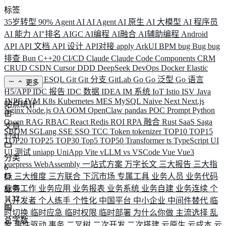
标签
35岁转型
90%
Agent
AI
AI Agent
AI 原生
AI 大模型
AI 程序员
AI 能力
AI"排名
AIGC
AI编程
AI融合
AI辅助编程
Android
API
API 文档
API 设计
API对接
apply
ArkUI
BPM
bug
Bug
bug
排查
Bun
C++20
CI/CD
Claude
Claude Code
Components
CRM
CRUD
CSDN
Cursor
DDD
DeepSeek
DevOps
Docker
Elastic
ELK
Elysia
ESQL
Git
Git 分支
GitLab
Go
Go 泛型
Go 语言
更多
H5/APP
IDC 报告
IDC 数据
IDEA
IM 系统
IoT
Istio
ISV
Java
JNPF
JVM
K8s
Kubernetes
MES
MySQL
Naive
Next
Next.js
站点统计
Nginx
Node.js
OA
OOM
OpenClaw
pandas
POC
Prompt
Python
Qwen
RAG
RBAC
React
Redis
ROI
RPA 融合
Rust
SaaS
Saga
文章
SBOM
SGLang
SSE
SSO
TCC
Token
tokenizer
TOP10
TOP15
1741
TOP20
TOP25
TOP30
Top5
TOP50
Transformer
ts
TypeScript
UI
UI 测试
uniapp
UniApp
Vite
vLLM
vs
VSCode
Vue
Vue3
分类
vuepress
WebAssembly
一站式方案
万字长文
三大报告
三大指
6
标
三大维度
三方联合
下沉市场
专属工具
业务人员
业务代码
业务工作
业务应用
业务报表
业务系统
业务自建
业务连续
个
标签
1132
人开发者
个人练手
个性化
中国平台
中小企业
中间件替代
临
时切换
临时应急
临时权限
临时部署
为什么你做
主流选择
乱
总字数
象
事件驱动
事务
二叉树
二次开发
二次搭建
云原生
云成本
云