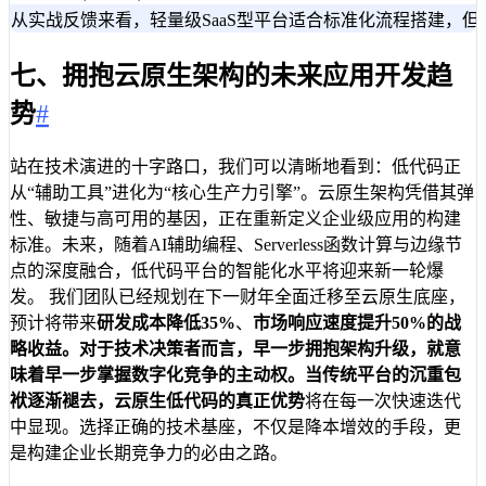
从实战反馈来看，轻量级SaaS型平台适合标准化流程搭建，
七、拥抱云原生架构的未来应用开发趋
势
#
站在技术演进的十字路口，我们可以清晰地看到：低代码正
从“辅助工具”进化为“核心生产力引擎”。云原生架构凭借其弹
性、敏捷与高可用的基因，正在重新定义企业级应用的构建
标准。未来，随着AI辅助编程、Serverless函数计算与边缘节
点的深度融合，低代码平台的智能化水平将迎来新一轮爆
发。 我们团队已经规划在下一财年全面迁移至云原生底座，
预计将带来
研发成本降低35%
、
市场响应速度提升50%
的战
略收益。对于技术决策者而言，早一步拥抱架构升级，就意
味着早一步掌握数字化竞争的主动权。当传统平台的沉重包
袱逐渐褪去，云原生低代码的真正
优势
将在每一次快速迭代
中显现。选择正确的技术基座，不仅是降本增效的手段，更
是构建企业长期竞争力的必由之路。