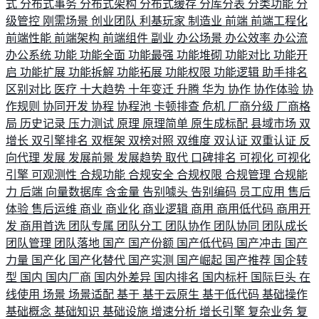
式
分布式事务
分布式架构
分布式缓存
分库分表
分类功能
分
级管控
刚需场景
创业团队
利基玩家
制造业
前端
前端工程化
前端性能
前端架构
前端组件
副业
办公场景
办公效率
办公流
办公系统
功能
功能全面
功能最强
功能堆砌
功能对比
功能开
启
功能扩展
功能拆解
功能拓展
功能权限
功能逻辑
助手排名
区别对比
医疗
十大趋势
十年变迁
升腾
华为
协作
协作体验
协
作规则
协同开发
协程
协程池
卡顿排查
危机
厂商分级
厂商格
局
历史记录
压力测试
原理
原理简单
原生成标配
县域市场
双
增长
双引擎排名
双框架
双榜对照
双维度
双认证
双重认证
反
向代理
发展
发展前景
发展趋势
取代
口碑排名
可视化
可视化
引擎
可观测性
合规功能
合规安全
合规权限
合规管理
合规能
力
后端
向量数据库
含金量
告别噱头
告别编码
员工应用
售后
体验
售后运维
商业
商业化
商业逻辑
商用
商用低代码
商用开
发
商用首选
团队专属
团队分工
团队协作
团队协同
团队成长
团队管理
团队落地
国产
国产份额
国产低代码
国产冲击
国产
力量
国产化
国产化替代
国产实测
国产崛起
国产推荐
国企转
型
国内
国内厂商
国内外差异
国内排名
国内标杆
国际巨头
在
线使用
场景
场景适配
基于
基于云原生
基于低代码
基础操作
基础概念
基础知识
基础设施
增速分析
增长引擎
复杂业务
复