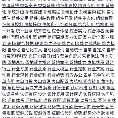
管理系统
类型安全
类型系统
精细化管控
精致应用
系统
系统
化
系统升级
系统搭建
系统编程
系统设计
系统重构
红利
索引
组件
组件复用
组件封装教程
组件开发
组件生态化
组织管理
细粒度控制
终极榜单
终极盘点
经验分享
结合使用
结构化
统
一开发
统一登录
统筹管理
综合体验
综合实力
综合排名
缓存
缓存问题
编排引擎
编程
缩短周期
职业发展
职业定位
职业规
划
职场
联合数据
联调
能力全景
能力对比
能力成熟度
能力极
限
自动化
自动化工具
自动化测试
自动统计
自学
自定义
自带
自带流程引擎
自研
自研低代码
菜单自定义
营销泡沫
落地实
践
落地总结
落地效果排名
落地案例
落地能力
虚拟线程
融合
行业
行业专属
行业乱象
行业大模型
行业定制
行业方案
行业
洗牌
行业现状
行业红利
行业趋势
行政办公
表单
表单功能
表
单应用
表单流程
表单管理
表单配置
表结构
观念转变
角色权
限
角色管理
解决方法
解析
计算逻辑
认可标准
认知
认知误区
认证名单
认证授权
设计
设计复用
设计模式
访客权限
访问风
险
评价体系
评估标准
详解
误区
误解澄清
读写分离
豆包
负载
均衡
财务场景
财务报销
财务费用报销
账号保护
账号管理
质
量规范
资源加载
资源沉淀
赋能低代码
趋势
趋势分析
跨地域