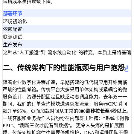
试错成本呈指数级下降。
部署环节
环境初始化
依赖配置
联调测试
生产发布
这种从“人工搬运”到“流水线自动化”的转变，本质上是将基
二、传统架构下的性能瓶颈与用户抱怨
#
随着企业数字化进程加速，早期搭建的低代码应用开始面临
严峻的性能考验。传统平台大多采用单体架构或紧耦合的微
服务设计，资源分配固定且缺乏动态调度能力。去年双十一
期间，我们的订单查询模块遭遇突发流量，服务器CPU瞬间
飙升至95%，页面加载时间从正常的
800毫秒拉长至4秒以上
。
一线客服和业务操作人员纷纷在内部群里吐槽：“系统卡得像
PPT”、“刷新三次才能看到数据”。 更令人头疼的是扩展困
境。传统架构扩容往往需要停机维护，DBA和运维团队不得