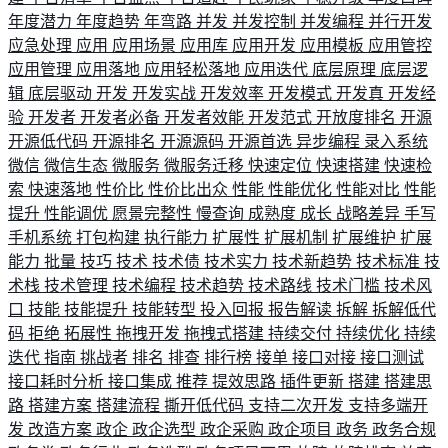
年度潜力
年度趋势
年弯路
并发
并发控制
并发编程
并行开发
应急处理
应用
应用场景
应用库
应用开发
应用模板
应用管控
应用管理
应用落地
应用轻松落地
应用迭代
底层原理
底层逻
辑
底层驱动
开发
开发实战
开发效率
开发模式
开发真
开发经
验
开发者
开发者必备
开发者效能
开发范式
开放度排名
开源
开源低代码
开源排名
开源源码
开源首选
异步编程
录入系统
微信
微信生态
微服务
微服务迁移
快速定位
快速搭建
快速检
索
快速落地
性价比
性价比出众
性能
性能优化
性能对比
性能
提升
性能调优
愿景完整性
慢查询
成熟度
成长
战略差异
手写
手机系统
打包构建
执行能力
扩展性
扩展机制
扩展维护
扩展
能力
批量
技巧
技术
技术债
技术实力
技术新趋势
技术标准
技
术栈
技术管理
技术编程
技术趋势
技术路线
技术门槛
技术风
口
技能
技能提升
技能转型
投入回报
报告解读
拆解
拆解低代
码
拒绝
拓展性
拖拽开发
拖拽式搭建
持续交付
持续优化
持续
迭代
指南
挑战者
排名
排查
排行榜
接单
接口对接
接口测试
接口耗时分析
接口集成
推荐
提效思路
插件更新
搭建
搭建思
路
搭建方案
搭建流程
撕开低代码
支持二次开发
支持多端开
发
改造方案
政企
政企选型
政企采购
政企项目
政务
政务合规