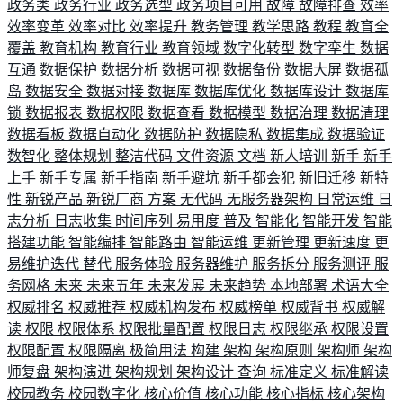
政务类
政务行业
政务选型
政务项目可用
故障
故障排查
效率
效率变革
效率对比
效率提升
教务管理
教学思路
教程
教育全
覆盖
教育机构
教育行业
教育领域
数字化转型
数字孪生
数据
互通
数据保护
数据分析
数据可视
数据备份
数据大屏
数据孤
岛
数据安全
数据对接
数据库
数据库优化
数据库设计
数据库
锁
数据报表
数据权限
数据查看
数据模型
数据治理
数据清理
数据看板
数据自动化
数据防护
数据隐私
数据集成
数据验证
数智化
整体规划
整洁代码
文件资源
文档
新人培训
新手
新手
上手
新手专属
新手指南
新手避坑
新手都会犯
新旧迁移
新特
性
新锐产品
新锐厂商
方案
无代码
无服务器架构
日常运维
日
志分析
日志收集
时间序列
易用度
普及
智能化
智能开发
智能
搭建功能
智能编排
智能路由
智能运维
更新管理
更新速度
更
易维护迭代
替代
服务体验
服务器维护
服务拆分
服务测评
服
务网格
未来
未来五年
未来发展
未来趋势
本地部署
术语大全
权威排名
权威推荐
权威机构发布
权威榜单
权威背书
权威解
读
权限
权限体系
权限批量配置
权限日志
权限继承
权限设置
权限配置
权限隔离
极简用法
构建
架构
架构原则
架构师
架构
师复盘
架构演进
架构规划
架构设计
查询
标准定义
标准解读
校园教务
校园数字化
核心价值
核心功能
核心指标
核心架构