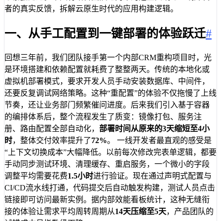
者的真实反馈，拆解云原生时代的应用构建逻辑。
一、从手工配置到一键部署的体验跃迁
#
回想三年前，我们团队接手第一个内部CRM重构项目时，光
是环境搭建和依赖配置就耗费了整整两天。传统的本地化或
虚拟机部署模式，要求开发人员手动安装数据库、中间件，
还要反复调试网络策略。这种“重配置”的体验不仅拖慢了上线
节奏，还让业务部门频繁催问进度。后来我们引入基于容器
的编排体系后，整个流程发生了质变：镜像打包、服务注
册、路由配置全部自动化，
部署时间从原来的3天缩短至4小
时
，整体交付效率提升了
72%
。 一线开发者最直观的感受是
“上下文切换成本”大幅降低。以前每次修改完表单逻辑，都要
手动同步测试环境、清理缓存、重启服务，一个微小的字段
调整平均需要花费
1.5小时
进行验证。现在通过声明式配置与
CI/CD流水线打通，代码提交后自动触发构建，测试人员点击
链接即可访问最新实例。据内部效能看板统计，这种无缝衔
接的体验让需求平均周转周期从
14天压缩至5天
，产品团队的