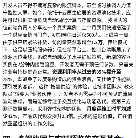
开发人员不得不编写复杂的限流脚本，甚至临时抽调人力值
守监控大屏。如今，依托于云原生底层的资源池化技术，应
用可以根据实际负载自动调配计算与存储资源。 我团队的一
位前端负责人分享过一个真实案例：上个月我们快速搭建了
一个供应商协同门户，初期预估日活仅500人。上线第一周，
由于供应链紧急补货，访问量突然激增至
1.2万
。传统模式
下，这足以压垮服务器；但在新平台上，控制台清晰展示了
资源水位曲线，系统自动触发了水平扩展策略，新增的容器
实例在
2分钟内
接管流量。开发者无需干预任何参数，只需关
注业务指标是否正常。
资源利用率从过去的35%提升至
78%
，既避免了过度采购造成的资金浪费，又杜绝了性能瓶
颈引发的客诉。 这种“按需供给”的体验，让技术团队从“救火
队员”转变为“业务伙伴”。开发者不再需要为不可预见的流量
波动焦虑，而是能够专注于交互优化与功能迭代。据第三方
测评数据显示，采用弹性架构的团队，
月度运维工时平均减
少42%
，产品迭代频次提升
2.3倍
。技术的隐形价值，正在悄
然重塑组织的工作文化。