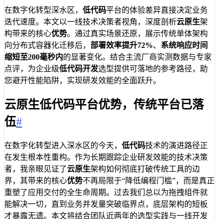
在数字化转型深水区，
低代码
平台的体验差异直接决定业务
迭代速度。本文以一线技术决策者视角，深度剖析
云原生
架
构带来的核心
优势
。通过真实场景还原，展示传统单体架构
向分布式容器化迁移后，
部署效率提升72%
、
系统响应时间
缩短至200毫秒内
的显著变化。结合主流厂商实测数据与专家
点评，为企业级
低代码开发
选型提供可落地的参考路径，助
您避开性能陷阱，实现研发效能的全面跃升。
云原生低代码平台优势，传统平台已落
伍
#
在数字化转型进入深水区的今天，
低代码
技术的演进路径正
在发生根本性重构。作为长期跟踪企业研发效能的技术决策
者，我亲眼见证了
云原生
架构如何彻底打破传统工具的边
界，其带来的核心
优势
不再局限于“降低编程门槛”，而是真正
重塑了应用交付的全生命周期。过去我们总以为拖拽组件就
能解决一切，直到业务并发量突破临界点，底层架构的短板
才暴露无遗。本文将结合团队近两年的选型实践与一线开发