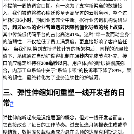
不提前一周协调窗口期。有一次为了支撑新渠道的数据接
入，我们被迫将核心库迁移至更高配置的云服务器，整个过
程耗时
36小时
，期间业务完全中断。据行业咨询机构调研显
示，
超过68%的企业曾遭遇过因架构僵化导致的线上故障
，
其中传统低代码平台的占比高达
41%
。这种“牵一发而动全身”
的脆弱性，不仅拉低了员工满意度，更直接影响了客户信任
度。 当我们切换到支持弹性计算的新架构后，同样的流量峰
值下，系统通过自动扩缩容机制在
30秒内
完成节点补充，接
口响应稳定维持在
200毫秒以内
。用户体验的断层被彻底弥
合，内部工单系统中关于“系统卡顿”的投诉率下降了
89%
。架
构的韧性，最终转化为了业务连续性的护城河。
三、弹性伸缩如何重塑一线开发者的日
常
#
弹性伸缩听起来是运维层面的概念，但对一线开发者而言，
它直接改变了每日的工作节奏。过去每逢月初报表生成或季
度结算，数据库负载就会成为悬在头顶的达摩克利斯之剑。