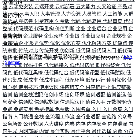
6,609,519
端
云端免安装
云端开发
云端部署
五大能力
交叉验证
产品对
比
人事
人事入职
人事管理
人力资源
人员管理
人工智能
人群
运行时长
解析
从零搭建
付费商用
付费版
代码
代码复用
代码审查
代码
585
天
生成
代码规范
代码重构
价值判断
企业
企业后台
企业应用
企
业数字化
企业服务
企业架构
企业级
企业级应用
企业规模
企
最后活动
业调研
企业选型
优势
优化
优化方案
优化解决方案
优缺点
传
64
天前
统审批
传统对比
传统开发
伪创新
低代码
低代码入门
低代码
©
2026
福建引迈信息技术有限公司. All Rights Reserved. /
RSS
加持
低代码商业版
低代码实现
低代码对接
低代码平台
低代
/
Sitemap
码扩展
低代码排名
低代码接入
低代码搭配
低代码整合
低代
码真
低代码红黑榜
低代码结合
低代码编译型
低代码赋能
低
代码集成
低成本
低成本编程
低配环境
低配运行
使用优化
使
用心得
使用技巧
使用误区
供应链安全
供应链行业
供应链采
信创
信创全栈适配
信创市场
信创环境
信创适配
信创首选
信
息安全
信通院
信通院数据
信通院认证
值得入手
元数据驱动
免费
免费实用
免费榜单
免费版
入围名单
入门
入门合集
入门
指南
入门精通
全栈
全流程工作流
全行业适配
全链路
公众号
公务场景
公开数据
六大维度
内卷
内存
内存安全
内存泄漏
内
容生成
内网部署
内置
最佳实践
最佳平台
最佳选择
函数
分布