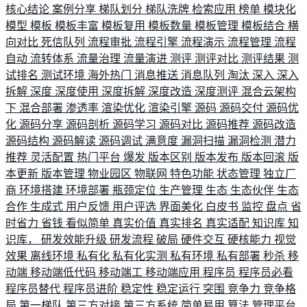
核心结论
案例分享
梯队划分
梯队洗牌
检索应用
榜单
模块化
模型
模板
模板丰富
模板复用
模板数量
模板管理
模板结合
横
向对比
死信队列
流程审批
流程引擎
流程演示
流程管理
流程
自动
流转体系
流量治理
流量演进
测评
测评对比
测评结果
测
试排名
测试环境
海外热门
消息推送
消息队列
淘汰
深入
深入
拆解
深度
深度使用
深度拆解
深度改造
深度测评
混合云架构
下
混合部署
渗透率
渲染优化
渲染引擎
源码
源码交付
源码优
化
源码分享
源码剖析
源码学习
源码对比
源码推荐
源码改造
源码结构
源码解读
源码调试
满意度
漏洞扫描
漏洞检测
潜力
推荐
灵活配置
热门平台
爆发
版本区别
版本发布
版本回滚
版
本更新
版本管理
物业园区
物联网
特色功能
状态管理
独立厂
商
环境搭建
环境部署
瓶颈定位
生产管理
生态
生态伙伴
生态
合作
生成式
用户反馈
用户评选
界面美化
白皮书
监控
盘点
省
时省力
省钱
看似简单
真实价值
真实排名
真实适配
知识库
知
识库，
研发效能升级
研发流程
破局
硬件交互
硬核能力
视觉
效果
离线环境
私有化
私有化实测
私有环境
私有部署
秒杀
移
动端
移动端低代码
移动端工
移动端应用
程序员
程序员必看
程序员替代
程序员进阶
稳定性
稳定运行
突围
竞争力
竞争格
局
第一梯队
第三方对接
第三方系统
简单易用
算法
管理平台