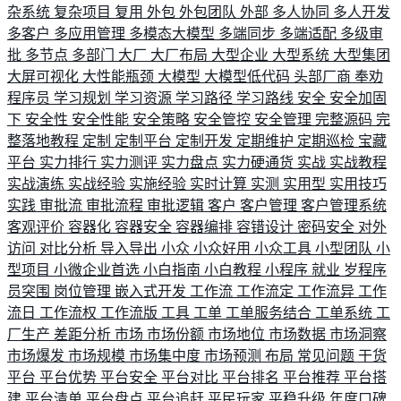
杂系统
复杂项目
复用
外包
外包团队
外部
多人协同
多人开发
多客户
多应用管理
多模态大模型
多端同步
多端适配
多级审
批
多节点
多部门
大厂
大厂布局
大型企业
大型系统
大型集团
大屏可视化
大性能瓶颈
大模型
大模型低代码
头部厂商
奉劝
程序员
学习规划
学习资源
学习路径
学习路线
安全
安全加固
下
安全性
安全性能
安全策略
安全管控
安全管理
完整源码
完
整落地教程
定制
定制平台
定制开发
定期维护
定期巡检
宝藏
平台
实力排行
实力测评
实力盘点
实力硬通货
实战
实战教程
实战演练
实战经验
实施经验
实时计算
实测
实用型
实用技巧
实践
审批流
审批流程
审批逻辑
客户
客户管理
客户管理系统
客观评价
容器化
容器安全
容器编排
容错设计
密码安全
对外
访问
对比分析
导入导出
小众
小众好用
小众工具
小型团队
小
型项目
小微企业首选
小白指南
小白教程
小程序
就业
岁程序
员突围
岗位管理
嵌入式开发
工作流
工作流定
工作流异
工作
流日
工作流权
工作流版
工具
工单
工单服务结合
工单系统
工
厂生产
差距分析
市场
市场份额
市场地位
市场数据
市场洞察
市场爆发
市场规模
市场集中度
市场预测
布局
常见问题
干货
平台
平台优势
平台安全
平台对比
平台排名
平台推荐
平台搭
建
平台清单
平台盘点
平台追赶
平民玩家
平稳升级
年度口碑