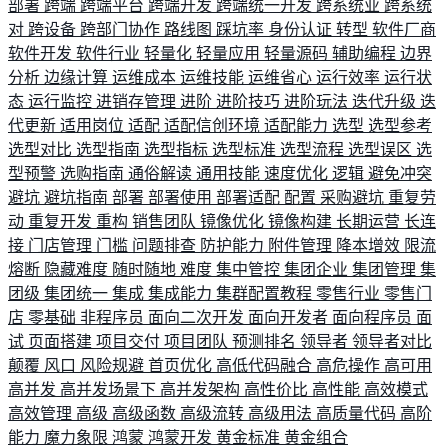
部署
跨端
跨端平台
跨端开发
跨端统一开发
跨系统业
跨系统
对
跨设备
跨部门协作
路线图
踩坑率
身份认证
转型
软件厂商
软件开发
软件行业
轻量化
轻量应用
轻量源码
辅助编程
边界
分析
边缘计算
运维成本
运维技能
运维省心
运行效率
运行状
态
运行监控
进销存管理
进阶
进阶技巧
进阶玩法
迭代升级
迭
代更新
适用岗位
适配
适配信创环境
适配能力
选型
选型参考
选型对比
选型指南
选型指标
选型标准
选型流程
选型误区
选
型预警
选购指南
通俗解读
通用技能
速度优化
逻辑
避免冲突
避坑
避坑指南
部署
部署使用
部署适配
配置
采购避坑
重复劳
动
重复开发
重构
销售团队
镜像优化
镜像构建
长期运营
长连
接
门店管理
门槛
问题排查
防护能力
附件管理
降本增效
限流
熔断
隐藏难度
随时随地
难度
集中管控
集团企业
集团管理
集
团级
集团统一
集成
集成能力
集群配置教程
零售行业
零售门
店
零基础
非程序员
面向二次开发
面向开发者
面向程序员
面
试
页面搭建
项目交付
项目团队
预测排名
领导者
领导者对比
颠覆
风口
风险规避
首页优化
高低代码融合
高危操作
高可用
高并发
高并发场景下
高并发架构
高性价比
高性能
高效模式
高效管理
高级
高级函数
高级流转
高级用法
高质量代码
高阶
能力
魔力象限
鸿蒙
鸿蒙开发
黄金标准
黄金组合