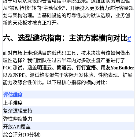
终于可以从深夜的告警电话中解脱出来。运维团队的角色也
从“被动抢修”转向“主动优化”，开始投入更多精力进行容量规
划与架构治理。当基础设施的可靠性成为默认选项，业务创
新的天花板才被真正打开。
六、选型避坑指南：主流方案横向对比
#
面对市场上琳琅满目的低代码工具，技术决策者该如何做出
理性选择？我们团队在过去半年内对多款主流产品进行了
POC测试，涵盖
明道云、简道云、钉钉宜搭、用友YonBuilder
以及
JNPF
。测试维度聚焦于实际开发体验、性能表现、扩展
能力及综合性价比。以下是核心指标的横向对比：
评估维度
上手难度
复杂逻辑支持
弹性伸缩能力
开放API覆盖
综合评分(10分制)