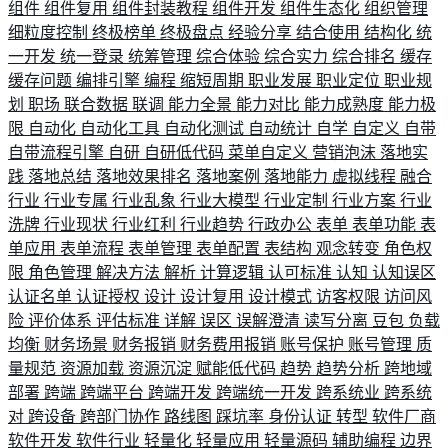
组件
组件复用
组件封装教程
组件开发
组件生态化
组织管理
细粒度控制
终极榜单
终极盘点
经验分享
结合使用
结构化
统
一开发
统一登录
统筹管理
综合体验
综合实力
综合排名
缓存
缓存问题
编排引擎
编程
缩短周期
职业发展
职业定位
职业规
划
职场
联合数据
联调
能力全景
能力对比
能力成熟度
能力极
限
自动化
自动化工具
自动化测试
自动统计
自学
自定义
自带
自带流程引擎
自研
自研低代码
菜单自定义
营销泡沫
落地实
践
落地总结
落地效果排名
落地案例
落地能力
虚拟线程
融合
行业
行业专属
行业乱象
行业大模型
行业定制
行业方案
行业
洗牌
行业现状
行业红利
行业趋势
行政办公
表单
表单功能
表
单应用
表单流程
表单管理
表单配置
表结构
观念转变
角色权
限
角色管理
解决方法
解析
计算逻辑
认可标准
认知
认知误区
认证名单
认证授权
设计
设计复用
设计模式
访客权限
访问风
险
评价体系
评估标准
详解
误区
误解澄清
读写分离
豆包
负载
均衡
财务场景
财务报销
财务费用报销
账号保护
账号管理
质
量规范
资源加载
资源沉淀
赋能低代码
趋势
趋势分析
跨地域
部署
跨端
跨端平台
跨端开发
跨端统一开发
跨系统业
跨系统
对
跨设备
跨部门协作
路线图
踩坑率
身份认证
转型
软件厂商
软件开发
软件行业
轻量化
轻量应用
轻量源码
辅助编程
边界