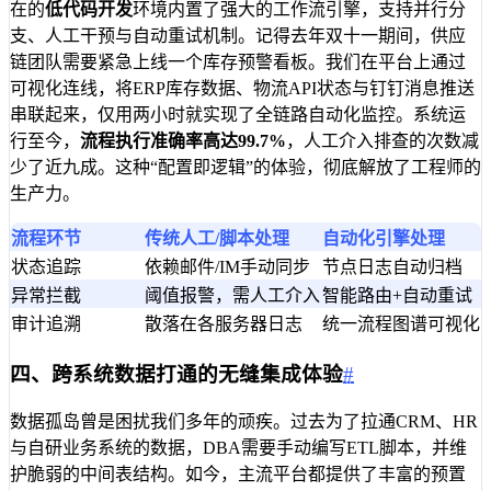
在的
低代码开发
环境内置了强大的工作流引擎，支持并行分
支、人工干预与自动重试机制。记得去年双十一期间，供应
链团队需要紧急上线一个库存预警看板。我们在平台上通过
可视化连线，将ERP库存数据、物流API状态与钉钉消息推送
串联起来，仅用两小时就实现了全链路自动化监控。系统运
行至今，
流程执行准确率高达99.7%
，人工介入排查的次数减
少了近九成。这种“配置即逻辑”的体验，彻底解放了工程师的
生产力。
流程环节
传统人工/脚本处理
自动化引擎处理
状态追踪
依赖邮件/IM手动同步
节点日志自动归档
异常拦截
阈值报警，需人工介入
智能路由+自动重试
审计追溯
散落在各服务器日志
统一流程图谱可视化
四、跨系统数据打通的无缝集成体验
#
数据孤岛曾是困扰我们多年的顽疾。过去为了拉通CRM、HR
与自研业务系统的数据，DBA需要手动编写ETL脚本，并维
护脆弱的中间表结构。如今，主流平台都提供了丰富的预置