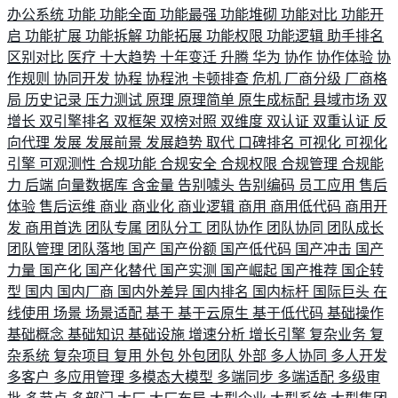
办公系统
功能
功能全面
功能最强
功能堆砌
功能对比
功能开
启
功能扩展
功能拆解
功能拓展
功能权限
功能逻辑
助手排名
区别对比
医疗
十大趋势
十年变迁
升腾
华为
协作
协作体验
协
作规则
协同开发
协程
协程池
卡顿排查
危机
厂商分级
厂商格
局
历史记录
压力测试
原理
原理简单
原生成标配
县域市场
双
增长
双引擎排名
双框架
双榜对照
双维度
双认证
双重认证
反
向代理
发展
发展前景
发展趋势
取代
口碑排名
可视化
可视化
引擎
可观测性
合规功能
合规安全
合规权限
合规管理
合规能
力
后端
向量数据库
含金量
告别噱头
告别编码
员工应用
售后
体验
售后运维
商业
商业化
商业逻辑
商用
商用低代码
商用开
发
商用首选
团队专属
团队分工
团队协作
团队协同
团队成长
团队管理
团队落地
国产
国产份额
国产低代码
国产冲击
国产
力量
国产化
国产化替代
国产实测
国产崛起
国产推荐
国企转
型
国内
国内厂商
国内外差异
国内排名
国内标杆
国际巨头
在
线使用
场景
场景适配
基于
基于云原生
基于低代码
基础操作
基础概念
基础知识
基础设施
增速分析
增长引擎
复杂业务
复
杂系统
复杂项目
复用
外包
外包团队
外部
多人协同
多人开发
多客户
多应用管理
多模态大模型
多端同步
多端适配
多级审