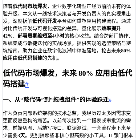
随着
低代码市场爆发
，企业数字化转型正经历前所未有的体
验升级。本文从一线技术决策者与开发负责人的真实视角出
发，深度拆解
低代码开发
平台如何重塑应用构建流程。通过
对比传统开发与可视化搭建的差异，量化展示
效率提升
42%
、
部署周期缩短至4小时
的核心收益。结合跨部门协作、
系统集成与敏捷迭代的实战场景，提供客观的选型策略与避
坑指南，助力企业在数字化浪潮中精准落地，抢占未来
80%
应用由低代码搭建
的先机。
低代码市场爆发，未来 80% 应用由低代
码搭建
#
一、从“敲代码”到“拖拽组件”的体验跃迁
#
作为负责内部系统架构的技术总监，我经历过太多因需求变
更而反复重构的痛苦。以前每次接到一个报表或审批流的需
求，前端切图、后端写接口、联调测试，一套流程走下来至
少需要
3天
。更别提那些非核心但高频的小工具，IT部门根本