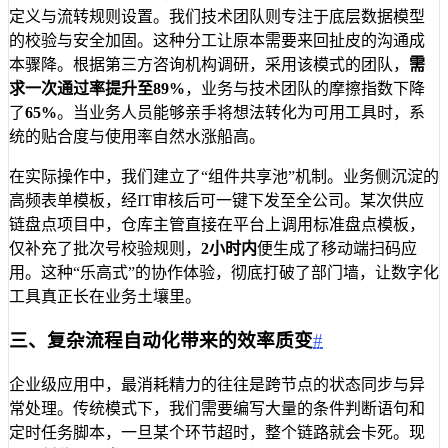
定义与流转规则设置。我们技术团队则专注于底层数据模型
的校验与安全加固。这种分工让原本需要来回扯皮的沟通成
本骤降。根据第三方咨询机构调研，采用该模式的团队，
需
求一次通过率提升至89%
，业务与技术团队的摩擦指数下降
了
65%
。当业务人员能够亲手将想法转化为可用工具时，系
统的贴合度与使用率自然水涨船高。
在实际操作中，我们建立了“组件共享池”机制。业务侧沉淀的
高频表单模板，经IT审核后可一键下发至全公司。某次供应
链盘点项目中，仓库主管直接在平台上调用标准盘点模板，
仅补充了批次号校验规则，
2小时内
便生成了移动端扫码应
用。这种“乐高式”的协作体验，彻底打破了部门墙，让数字化
工具真正长在业务土壤里。
三、复杂流程自动化带来的效率质变
#
企业级应用中，最消耗精力的往往是跨节点的状态同步与异
常处理。传统模式下，我们需要编写大量的条件判断语句和
定时任务脚本，一旦某个环节超时，整个链路就会卡死。现