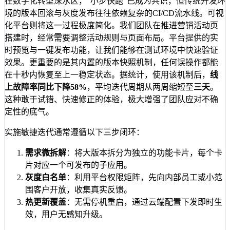
在数字化转型深水区，“小步快跑”已成为共识，但传统开发环
境的版本回滚与灰度发布往往依赖复杂的CI/CD流水线。可视
化平台则将这一过程极度简化。我们团队在推进营销活动页
搭建时，经常需要调整活动规则与页面布局。平台提供的实
时预览与一键发布功能，让我们能够在测试环境中快速验证
效果。更重要的是其内置的版本快照机制，任何误操作都能
在十秒内恢复至上一稳定状态。据统计，使用该机制后，
线
上故障率同比下降58%
，平均迭代周期从两周缩短至
三天
。
这种敢于试错、快速修正的体验，极大增强了团队应对不确
定性的底气。
实施敏捷迭代通常遵循以下三步闭环：
需求微拆解
：将大版本拆分为独立的功能卡片，每个卡
片对应一个可发布的子应用。
灰度白名单
：利用平台权限矩阵，先向内部员工或小范
围客户开放，收集真实反馈。
热更新覆盖
：无需停机重启，通过云端配置下发即时生
效，用户无感知升级。