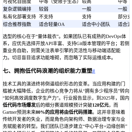
可视化自由度
中等（受限于生态）
较高
中等
复杂逻辑编排
较弱
一般
一般
私有化部署支持
不支持
支持
部分支
综合推荐指数
适合轻量OA
适合中小团队
适合流
选型的核心在于“量体裁衣”。如果团队已有成熟的DevOps体
系，应优先选择开放API丰富、支持Git版本管理的平台；若侧
重业务自助，则需关注表单引擎的灵活性与移动端适配能
力。切忌盲目追求功能堆砌，而忽略了实际运维成本。
七、拥抱低代码浪潮的组织能力重塑
#
技术工具的演进终将倒逼组织形态的变革。当应用构建的门
槛被大幅降低，企业的核心竞争力将从“拥有多少程序员”转向
“如何高效调度数字生产力”。行业报告显示，到2025年，国内
低代码市场爆发
后的细分赛道规模预计突破
128亿元
，而
Gartner预测未来
80%的应用将由低代码搭建
。这并非意味着
传统开发者的失业，而是角色向架构师、数据治理专家与业
务赋能者的转型。我们团队已逐步建立“中心平台+边缘创新”