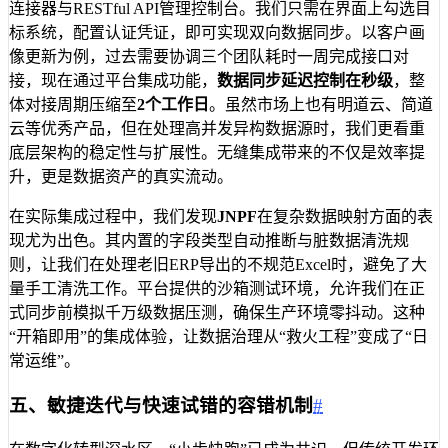
连接器与RESTful API管理控制台。我们只需在界面上勾选目
标系统，配置认证凭证，即可实现双向数据同步。以客户画
像更新为例，过去需要协调三个团队耗时一周完成接口对
接，现在通过平台集成功能，
数据同步延迟控制在秒级
，整
体对接周期压缩至
2个工作日
。虽然市场上也有明道云、简道
云等优秀产品，但在处理高并发异构数据源时，我们更看重
底层架构的稳定性与扩展性。无缝集成带来的不仅是效率提
升，更是数据资产的真实流动。
在实际集成过程中，我们发现
JNPF
在复杂数据映射方面的表
现尤为出色。其内置的字段类型自动推断与脏数据清洗规
则，让我们在处理老旧ERP导出的不规范Excel时，避免了大
量手工清洗工作。平台提供的沙箱测试环境，允许我们在正
式同步前模拟千万级数据压测，确保生产环境零抖动。这种
“开箱即用”的集成体验，让数据治理从“救火工程”变成了“日
常运维”。
五、敏捷迭代与快速试错的容错机制
#