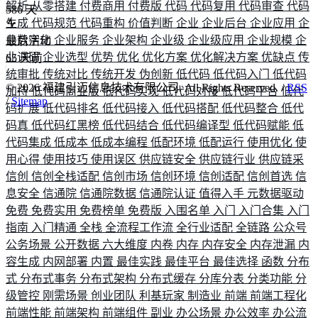
解析
从零搭建
付费商用
付费版
代码
代码复用
代码审查
代码
586
天
生成
代码规范
代码重构
价值判断
企业
企业后台
企业应用
企
业数字化
企业服务
企业架构
企业级
企业级应用
企业规模
企
最后活动
业调研
企业选型
优势
优化
优化方案
优化解决方案
优缺点
传
65
天前
统审批
传统对比
传统开发
伪创新
低代码
低代码入门
低代码
©
2026
福建引迈信息技术有限公司. All Rights Reserved. /
RSS
加持
低代码商业版
低代码实现
低代码对接
低代码平台
低代
/
Sitemap
码扩展
低代码排名
低代码接入
低代码搭配
低代码整合
低代
码真
低代码红黑榜
低代码结合
低代码编译型
低代码赋能
低
代码集成
低成本
低成本编程
低配环境
低配运行
使用优化
使
用心得
使用技巧
使用误区
供应链安全
供应链行业
供应链采
信创
信创全栈适配
信创市场
信创环境
信创适配
信创首选
信
息安全
信通院
信通院数据
信通院认证
值得入手
元数据驱动
免费
免费实用
免费榜单
免费版
入围名单
入门
入门合集
入门
指南
入门精通
全栈
全流程工作流
全行业适配
全链路
公众号
公务场景
公开数据
六大维度
内卷
内存
内存安全
内存泄漏
内
容生成
内网部署
内置
最佳实践
最佳平台
最佳选择
函数
分布
式
分布式事务
分布式架构
分布式缓存
分库分表
分类功能
分
级管控
刚需场景
创业团队
利基玩家
制造业
前端
前端工程化
前端性能
前端架构
前端组件
副业
办公场景
办公效率
办公流