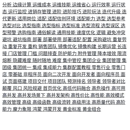
分析
边缘计算
运维成本
运维技能
运维省心
运行效率
运行状
态
运行监控
进销存管理
进阶
进阶技巧
进阶玩法
迭代升级
迭
代更新
适用岗位
适配
适配信创环境
适配能力
选型
选型参考
选型对比
选型指南
选型指标
选型标准
选型流程
选型误区
选
型预警
选购指南
通俗解读
通用技能
速度优化
逻辑
避免冲突
避坑
避坑指南
部署
部署使用
部署适配
配置
采购避坑
重复劳
动
重复开发
重构
销售团队
镜像优化
镜像构建
长期运营
长连
接
门店管理
门槛
问题排查
防护能力
附件管理
降本增效
限流
熔断
隐藏难度
随时随地
难度
集中管控
集团企业
集团管理
集
团级
集团统一
集成
集成能力
集群配置教程
零售行业
零售门
店
零基础
非程序员
面向二次开发
面向开发者
面向程序员
面
试
页面搭建
项目交付
项目团队
预测排名
领导者
领导者对比
颠覆
风口
风险规避
首页优化
高低代码融合
高危操作
高可用
高并发
高并发场景下
高并发架构
高性价比
高性能
高效模式
高效管理
高级
高级函数
高级流转
高级用法
高质量代码
高阶
能力
魔力象限
鸿蒙
鸿蒙开发
黄金标准
黄金组合