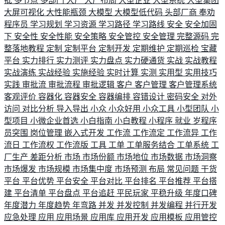
批
多节点
多部门
大厂
大厂布局
大型企业
大型系统
大型集团
大屏可视化
大性能瓶颈
大模型
大模型低代码
头部厂商
奉劝
程序员
学习规划
学习资源
学习路径
学习路线
安全
安全加固
下
安全性
安全性能
安全策略
安全管控
安全管理
完整源码
完
整落地教程
定制
定制平台
定制开发
定期维护
定期巡检
宝藏
平台
实力排行
实力测评
实力盘点
实力硬通货
实战
实战教程
实战演练
实战经验
实施经验
实时计算
实测
实用型
实用技巧
实践
审批流
审批流程
审批逻辑
客户
客户管理
客户管理系统
客观评价
容器化
容器安全
容器编排
容错设计
密码安全
对外
访问
对比分析
导入导出
小众
小众好用
小众工具
小型团队
小
型项目
小微企业首选
小白指南
小白教程
小程序
就业
岁程序
员突围
岗位管理
嵌入式开发
工作流
工作流定
工作流异
工作
流日
工作流权
工作流版
工具
工单
工单服务结合
工单系统
工
厂生产
差距分析
市场
市场份额
市场地位
市场数据
市场洞察
市场爆发
市场规模
市场集中度
市场预测
布局
常见问题
干货
平台
平台优势
平台安全
平台对比
平台排名
平台推荐
平台搭
建
平台清单
平台盘点
平台追赶
平民玩家
平稳升级
年度口碑
年度潜力
年度趋势
年弯路
并发
并发控制
并发编程
并行开发
应急处理
应用
应用场景
应用库
应用开发
应用模板
应用管控