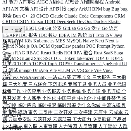
AI 能力
AI"排名
AIGC
AI编程
AI融合
AI辅助编程
Android
API
API 文档
API 设计
API对接
apply
ArkUI
BPM
bug
Bug
bug
排查
Bun
C++20
CI/CD
Claude
Claude Code
Components
CRM
CRUD
CSDN
Cursor
DDD
DeepSeek
DevOps
Docker
Elastic
ELK
Elysia
ESQL
Git
Git 分支
GitLab
Go
Go 泛型
Go 语言
更多
H5/APP
IDC 报告
IDC 数据
IDEA
IM 系统
IoT
Istio
ISV
Java
JNPF
JVM
K8s
Kubernetes
MES
MySQL
Naive
Next
Next.js
站点统计
Nginx
Node.js
OA
OOM
OpenClaw
pandas
POC
Prompt
Python
Qwen
RAG
RBAC
React
Redis
ROI
RPA 融合
Rust
SaaS
Saga
文章
SBOM
SGLang
SSE
SSO
TCC
Token
tokenizer
TOP10
TOP15
1741
TOP20
TOP25
TOP30
Top5
TOP50
Transformer
ts
TypeScript
UI
UI 测试
uniapp
UniApp
Vite
vLLM
vs
VSCode
Vue
Vue3
分类
vuepress
WebAssembly
一站式方案
万字长文
三大报告
三大指
6
标
三大维度
三方联合
下沉市场
专属工具
业务人员
业务代码
业务工作
业务应用
业务报表
业务系统
业务自建
业务连续
个
标签
1132
人开发者
个人练手
个性化
中国平台
中小企业
中间件替代
临
时切换
临时应急
临时权限
临时部署
为什么你做
主流选择
乱
总字数
象
事件驱动
事务
二叉树
二次开发
二次搭建
云原生
云成本
云
6,609,519
端
云端免安装
云端开发
云端部署
五大能力
交叉验证
产品对
比
人事
人事入职
人事管理
人力资源
人员管理
人工智能
人群
运行时长