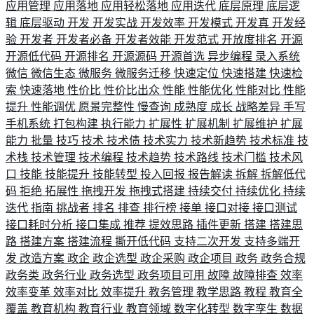
应用管理
应用落地
应用轻松落地
应用迭代
底层原理
底层逻
辑
底层驱动
开发
开发实战
开发效率
开发模式
开发真
开发经
验
开发者
开发者必备
开发者效能
开发范式
开放度排名
开源
开源低代码
开源排名
开源源码
开源首选
异步编程
录入系统
微信
微信生态
微服务
微服务迁移
快速定位
快速搭建
快速检
索
快速落地
性价比
性价比出众
性能
性能优化
性能对比
性能
提升
性能调优
愿景完整性
慢查询
成熟度
成长
战略差异
手写
手机系统
打包构建
执行能力
扩展性
扩展机制
扩展维护
扩展
能力
批量
技巧
技术
技术债
技术实力
技术新趋势
技术标准
技
术栈
技术管理
技术编程
技术趋势
技术路线
技术门槛
技术风
口
技能
技能提升
技能转型
投入回报
报告解读
拆解
拆解低代
码
拒绝
拓展性
拖拽开发
拖拽式搭建
持续交付
持续优化
持续
迭代
指南
挑战者
排名
排查
排行榜
接单
接口对接
接口测试
接口耗时分析
接口集成
推荐
提效思路
插件更新
搭建
搭建思
路
搭建方案
搭建流程
撕开低代码
支持二次开发
支持多端开
发
改造方案
政企
政企选型
政企采购
政企项目
政务
政务合规
政务类
政务行业
政务选型
政务项目可用
故障
故障排查
效率
效率变革
效率对比
效率提升
教务管理
教学思路
教程
教育全
覆盖
教育机构
教育行业
教育领域
数字化转型
数字孪生
数据