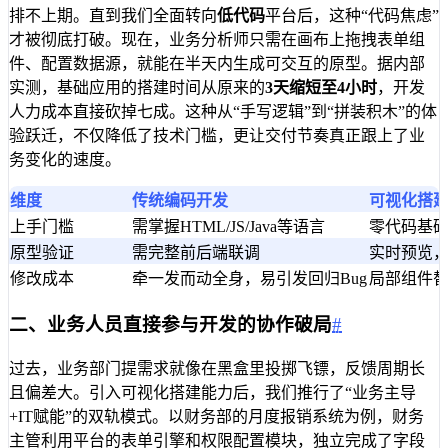
排不上期。直到我们全面转向
低代码
平台后，这种“代码焦虑”
才被彻底打破。现在，业务分析师只需在画布上拖拽表单组
件、配置数据源，就能在半天内生成可交互的原型。据内部
实测，基础应用的搭建时间从原来的
3天缩短至4小时
，开发
人力成本直接砍掉七成。这种从“手写逻辑”到“拼装积木”的体
验跃迁，不仅降低了技术门槛，更让交付节奏真正跟上了业
务变化的速度。
维度
传统编码开发
可视化搭
上手门槛
需掌握HTML/JS/Java等语言
零代码基
原型验证
需完整前后端联调
实时预览
修改成本
牵一发而动全身，易引发回归Bug
局部组件
二、业务人员直接参与开发的协作破局
#
过去，业务部门提需求就像在黑盒里投掷飞镖，反馈周期长
且偏差大。引入可视化搭建能力后，我们推行了“业务主导
+IT赋能”的双轨模式。以财务部的月度报销系统为例，财务
主管利用平台的表单引擎和权限配置模块，独立完成了字段