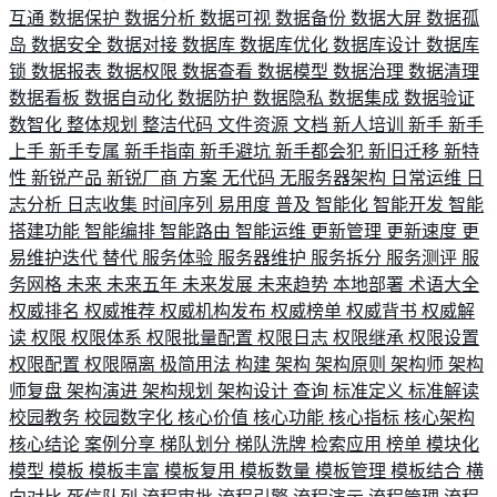
互通
数据保护
数据分析
数据可视
数据备份
数据大屏
数据孤
岛
数据安全
数据对接
数据库
数据库优化
数据库设计
数据库
锁
数据报表
数据权限
数据查看
数据模型
数据治理
数据清理
数据看板
数据自动化
数据防护
数据隐私
数据集成
数据验证
数智化
整体规划
整洁代码
文件资源
文档
新人培训
新手
新手
上手
新手专属
新手指南
新手避坑
新手都会犯
新旧迁移
新特
性
新锐产品
新锐厂商
方案
无代码
无服务器架构
日常运维
日
志分析
日志收集
时间序列
易用度
普及
智能化
智能开发
智能
搭建功能
智能编排
智能路由
智能运维
更新管理
更新速度
更
易维护迭代
替代
服务体验
服务器维护
服务拆分
服务测评
服
务网格
未来
未来五年
未来发展
未来趋势
本地部署
术语大全
权威排名
权威推荐
权威机构发布
权威榜单
权威背书
权威解
读
权限
权限体系
权限批量配置
权限日志
权限继承
权限设置
权限配置
权限隔离
极简用法
构建
架构
架构原则
架构师
架构
师复盘
架构演进
架构规划
架构设计
查询
标准定义
标准解读
校园教务
校园数字化
核心价值
核心功能
核心指标
核心架构
核心结论
案例分享
梯队划分
梯队洗牌
检索应用
榜单
模块化
模型
模板
模板丰富
模板复用
模板数量
模板管理
模板结合
横