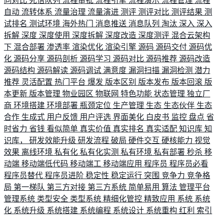
向对比
死信队列
流程审批
流程引擎
流程演示
流程管理
流程
自动
流转体系
流量治理
流量演进
测评
测评对比
测评结果
测
试排名
测试环境
海外热门
消息推送
消息队列
淘汰
深入
深入
拆解
深度
深度使用
深度拆解
深度改造
深度测评
混合云架构
下
混合部署
渗透率
渲染优化
渲染引擎
源码
源码交付
源码优
化
源码分享
源码剖析
源码学习
源码对比
源码推荐
源码改造
源码结构
源码解读
源码调试
满意度
漏洞扫描
漏洞检测
潜力
推荐
灵活配置
热门平台
爆发
版本区别
版本发布
版本回滚
版
本更新
版本管理
物业园区
物联网
特色功能
状态管理
独立厂
商
环境搭建
环境部署
瓶颈定位
生产管理
生态
生态伙伴
生态
合作
生成式
用户反馈
用户评选
界面美化
白皮书
监控
盘点
省
时省力
省钱
看似简单
真实价值
真实排名
真实适配
知识库
知
识库，
研发效能升级
研发流程
破局
硬件交互
硬核能力
视觉
效果
离线环境
私有化
私有化实测
私有环境
私有部署
秒杀
移
动端
移动端低代码
移动端工
移动端应用
程序员
程序员必看
程序员替代
程序员进阶
稳定性
稳定运行
突围
竞争力
竞争格
局
第一梯队
第三方对接
第三方系统
简单易用
算法
管理平台
管理系统
类型安全
类型系统
精细化管控
精致应用
系统
系统
化
系统升级
系统搭建
系统编程
系统设计
系统重构
红利
索引