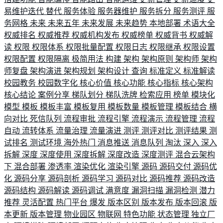
易维护迭代
替代
服务体验
服务器维护
服务拆分
服务测评
服
务网格
未来
未来五年
未来发展
未来趋势
本地部署
术语大全
权威排名
权威推荐
权威机构发布
权威榜单
权威背书
权威解
读
权限
权限体系
权限批量配置
权限日志
权限继承
权限设置
权限配置
权限隔离
极简用法
构建
架构
架构原则
架构师
架构
师复盘
架构演进
架构规划
架构设计
查询
标准定义
标准解读
校园教务
校园数字化
核心价值
核心功能
核心指标
核心架构
核心结论
案例分享
梯队划分
梯队洗牌
检索应用
榜单
模块化
模型
模板
模板丰富
模板复用
模板数量
模板管理
模板结合
横
向对比
死信队列
流程审批
流程引擎
流程演示
流程管理
流程
自动
流转体系
流量治理
流量演进
测评
测评对比
测评结果
测
试排名
测试环境
海外热门
消息推送
消息队列
淘汰
深入
深入
拆解
深度
深度使用
深度拆解
深度改造
深度测评
混合云架构
下
混合部署
渗透率
渲染优化
渲染引擎
源码
源码交付
源码优
化
源码分享
源码剖析
源码学习
源码对比
源码推荐
源码改造
源码结构
源码解读
源码调试
满意度
漏洞扫描
漏洞检测
潜力
推荐
灵活配置
热门平台
爆发
版本区别
版本发布
版本回滚
版
本更新
版本管理
物业园区
物联网
特色功能
状态管理
独立厂