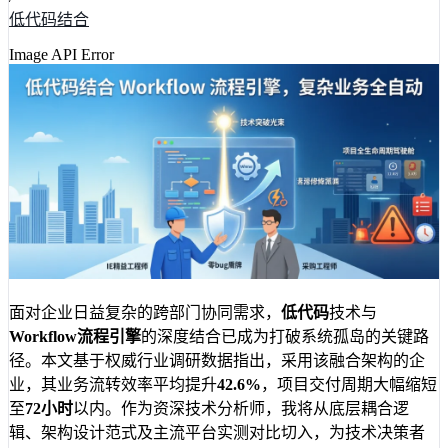
低代码结合
Image API Error
面对企业日益复杂的跨部门协同需求，
低代码
技术与
Workflow流程引擎
的深度结合已成为打破系统孤岛的关键路
径。本文基于权威行业调研数据指出，采用该融合架构的企
业，其业务流转效率平均提升
42.6%
，项目交付周期大幅缩短
至
72小时
以内。作为资深技术分析师，我将从底层耦合逻
辑、架构设计范式及主流平台实测对比切入，为技术决策者