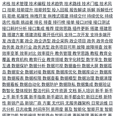
术栈
技术管理
技术编程
技术趋势
技术路线
技术门槛
技术风
口
技能
技能提升
技能转型
投入回报
报告解读
拆解
拆解低代
码
拒绝
拓展性
拖拽开发
拖拽式搭建
持续交付
持续优化
持续
迭代
指南
挑战者
排名
排查
排行榜
接单
接口对接
接口测试
接口耗时分析
接口集成
推荐
提效思路
插件更新
搭建
搭建思
路
搭建方案
搭建流程
撕开低代码
支持二次开发
支持多端开
发
改造方案
政企
政企选型
政企采购
政企项目
政务
政务合规
政务类
政务行业
政务选型
政务项目可用
故障
故障排查
效率
效率变革
效率对比
效率提升
教务管理
教学思路
教程
教育全
覆盖
教育机构
教育行业
教育领域
数字化转型
数字孪生
数据
互通
数据保护
数据分析
数据可视
数据备份
数据大屏
数据孤
岛
数据安全
数据对接
数据库
数据库优化
数据库设计
数据库
锁
数据报表
数据权限
数据查看
数据模型
数据治理
数据清理
数据看板
数据自动化
数据防护
数据隐私
数据集成
数据验证
数智化
整体规划
整洁代码
文件资源
文档
新人培训
新手
新手
上手
新手专属
新手指南
新手避坑
新手都会犯
新旧迁移
新特
性
新锐产品
新锐厂商
方案
无代码
无服务器架构
日常运维
日
志分析
日志收集
时间序列
易用度
普及
智能化
智能开发
智能
搭建功能
智能编排
智能路由
智能运维
更新管理
更新速度
更