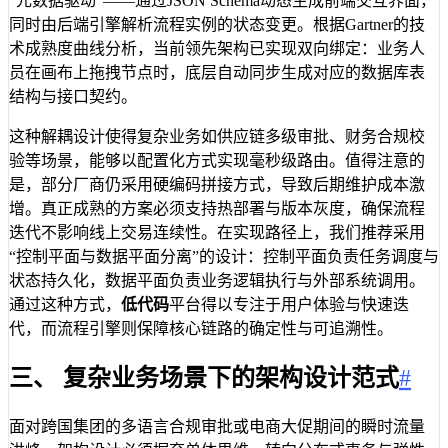
“元数据驱动”——通过JSON Schema动态生成前端交互界面，
同时由后端引擎解析流程实例的状态变更。根据Gartner的技
术成熟度曲线分析，当前领先架构已实现双向绑定：业务人
员在画布上拖拽节点时，底层自动同步生成对应的数据库表
结构与接口契约。
这种解耦设计使得复杂业务如供应链多级审批、财务合规校
验等场景，能够以配置化方式实现毫秒级路由。值得注意的
是，部分厂商仍采用硬编码拼接方式，导致后期维护成本激
增。真正成熟的方案必须支持热部署与版本灰度，确保流程
迭代不影响线上交易连续性。在实现路径上，我们推荐采用
“控制平面与数据平面分离”的设计：控制平面负责任务调度与
状态持久化，数据平面负责业务逻辑执行与外部系统调用。
通过这种方式，
低代码
平台得以专注于用户体验与快速迭
代，而流程引擎则保障核心链路的确定性与可追溯性。
三、 复杂业务场景下的架构设计范式
#
面对跨国集团的多语言合规审批或电商大促期间的瞬时流量