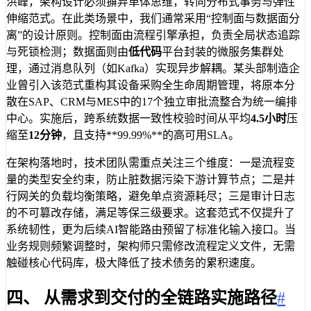
洪峰，架构设计必须摒弃单体思维，转向分布式事务与弹性
伸缩范式。在此类场景中，我们通常采用“控制面与数据面分
离”的设计原则。控制面由流程引擎承担，负责全局状态追踪
与死锁检测；数据面则由
低代码
平台封装的微服务集群处
理，通过消息队列（如Kafka）实现异步解耦。某头部制造企
业曾引入该范式重构其设备采购全生命周期管理，将原本分
散在SAP、CRM与MES中的17个独立审批流整合为统一编排
中心。实施后，跨系统数据一致性校验时间从平均
4.5小时
压
缩至
12分钟
，且支持**99.99%**的高可用SLA。
在架构落地时，技术团队需重点关注三个维度：一是流程变
量的类型安全约束，防止脏数据污染下游计算节点；二是并
行网关的负载均衡策略，避免单点资源耗尽；三是审计日志
的不可篡改存储，满足等保三级要求。这套范式不仅提升了
系统韧性，更为后续AI智能路由预留了标准化输入接口。当
业务规则频繁调整时，架构师只需修改流程定义文件，无需
触碰核心代码库，极大降低了技术债务的累积速度。
四、 从需求到交付的全链路实施路径
#