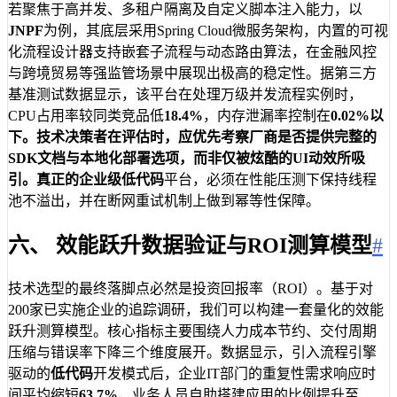
若聚焦于高并发、多租户隔离及自定义脚本注入能力，以
JNPF
为例，其底层采用Spring Cloud微服务架构，内置的可视
化流程设计器支持嵌套子流程与动态路由算法，在金融风控
与跨境贸易等强监管场景中展现出极高的稳定性。据第三方
基准测试数据显示，该平台在处理万级并发流程实例时，
CPU占用率较同类竞品低
18.4%
，内存泄漏率控制在
0.02%
以
下。技术决策者在评估时，应优先考察厂商是否提供完整的
SDK文档与本地化部署选项，而非仅被炫酷的UI动效所吸
引。真正的企业级
低代码
平台，必须在性能压测下保持线程
池不溢出，并在断网重试机制上做到幂等性保障。
六、 效能跃升数据验证与ROI测算模型
#
技术选型的最终落脚点必然是投资回报率（ROI）。基于对
200家已实施企业的追踪调研，我们可以构建一套量化的效能
跃升测算模型。核心指标主要围绕人力成本节约、交付周期
压缩与错误率下降三个维度展开。数据显示，引入流程引擎
驱动的
低代码
开发模式后，企业IT部门的重复性需求响应时
间平均缩短
63.7%
，业务人员自助搭建应用的比例提升至