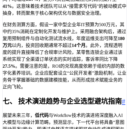
41%
。这意味着技术团队可以从“接需求写代码”的被动模式中
抽身，转而聚焦于核心架构优化与数据安全治理。
在财务测算方面，假设一家中型企业年IT预算为500万元，其
中约35%消耗在定制化开发与维护上。采用融合架构后，通过
复用预制组件与自动化测试流水线，年度运维支出可降至
180
万元
以内，投资回收期通常不超过
14个月
。此外，流程透明
度的提升直接降低了合规审计风险，某零售连锁企业通过该
系统实现了全渠道订单状态的实时追踪，客诉率同比下降
27.5%
。需要注意的是，ROI的兑现高度依赖于组织内部的数
字化素养培训。企业应配套设立“公民开发者”激励机制，让业
务骨干掌握基础的数据建模技能，从而形成技术赋能业务的
正向飞轮。
七、 技术演进趋势与企业选型避坑指南
#
展望未来三年，
低代码
与Workflow技术的演进将深度融入AI
大模型与边缘计算范畴。预测显示，下一代平台将具备“意图