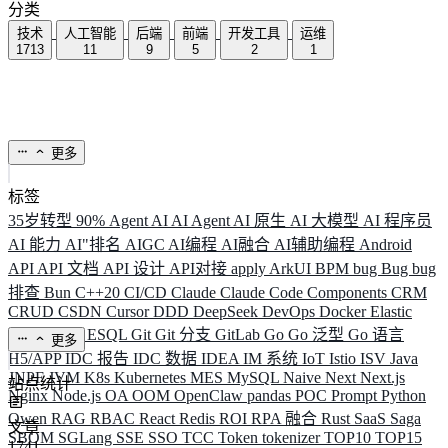
分类
技术
人工智能
后端
前端
开发工具
运维
1713
11
9
5
2
1
更多
标签
35岁转型
90%
Agent
AI
AI Agent
AI 原生
AI 大模型
AI 程序员
AI 能力
AI"排名
AIGC
AI编程
AI融合
AI辅助编程
Android
API
API 文档
API 设计
API对接
apply
ArkUI
BPM
bug
Bug
bug
排查
Bun
C++20
CI/CD
Claude
Claude Code
Components
CRM
CRUD
CSDN
Cursor
DDD
DeepSeek
DevOps
Docker
Elastic
ELK
Elysia
ESQL
Git
Git 分支
GitLab
Go
Go 泛型
Go 语言
更多
H5/APP
IDC 报告
IDC 数据
IDEA
IM 系统
IoT
Istio
ISV
Java
JNPF
JVM
K8s
Kubernetes
MES
MySQL
Naive
Next
Next.js
站点统计
Nginx
Node.js
OA
OOM
OpenClaw
pandas
POC
Prompt
Python
Qwen
RAG
RBAC
React
Redis
ROI
RPA 融合
Rust
SaaS
Saga
文章
SBOM
SGLang
SSE
SSO
TCC
Token
tokenizer
TOP10
TOP15
1741