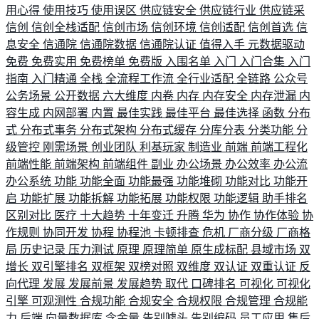
用心得
使用技巧
使用误区
供应链安全
供应链行业
供应链采
信创
信创全栈适配
信创市场
信创环境
信创适配
信创首选
信
息安全
信通院
信通院数据
信通院认证
值得入手
元数据驱动
免费
免费实用
免费榜单
免费版
入围名单
入门
入门合集
入门
指南
入门精通
全栈
全流程工作流
全行业适配
全链路
公众号
公务场景
公开数据
六大维度
内卷
内存
内存安全
内存泄漏
内
容生成
内网部署
内置
最佳实践
最佳平台
最佳选择
函数
分布
式
分布式事务
分布式架构
分布式缓存
分库分表
分类功能
分
级管控
刚需场景
创业团队
利基玩家
制造业
前端
前端工程化
前端性能
前端架构
前端组件
副业
办公场景
办公效率
办公流
办公系统
功能
功能全面
功能最强
功能堆砌
功能对比
功能开
启
功能扩展
功能拆解
功能拓展
功能权限
功能逻辑
助手排名
区别对比
医疗
十大趋势
十年变迁
升腾
华为
协作
协作体验
协
作规则
协同开发
协程
协程池
卡顿排查
危机
厂商分级
厂商格
局
历史记录
压力测试
原理
原理简单
原生成标配
县域市场
双
增长
双引擎排名
双框架
双榜对照
双维度
双认证
双重认证
反
向代理
发展
发展前景
发展趋势
取代
口碑排名
可视化
可视化
引擎
可观测性
合规功能
合规安全
合规权限
合规管理
合规能
力
后端
向量数据库
含金量
告别噱头
告别编码
员工应用
售后