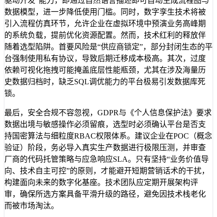
驱动开发”能力，即通过自然语言描述即可自动生成流程图与
数据模型，进一步降低使用门槛。同时，数字孪生技术将被
引入流程仿真环节，允许企业在虚拟环境中预演业务高峰期
的系统负载，提前优化资源配置。然而，技术红利的释放伴
随着选型陷阱。首要风险是“供应商锁定”，部分封闭生态的平
台强制使用私有协议，导致后期迁移成本极高。其次，过度
依赖可视化拖拽可能掩盖底层性能瓶颈，尤其在涉及海量历
史数据归档时，缺乏SQL调优能力的平台极易引发数据库死
锁。
最后，安全合规不容忽视，GDPR与《个人信息保护法》要求
数据出境与敏感操作必须留痕，选型时必须确认平台是否支
持国密算法与细粒度RBAC权限体系。建议企业在POC（概念
验证）阶段，务必导入真实生产数据进行极限压测，并审查
厂商的代码托管策略与应急响应SLA。只有坚持“业务价值导
向、技术自主可控”的原则，才能避开短期营销话术的干扰，
构建面向未来的数字化基座。技术团队应定期开展架构评
审，确保所选方案具备平滑升级的路径，避免因技术栈老化
而被市场淘汰。