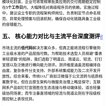
模块化封装，企业可将常规审批类应用的交付周期稳定控制
在
5个工作日
内，大幅降低对高级程序员的依赖。实施过程
中，建议设立专职的流程架构师岗位，负责制定节点命名规
范、异常处理预案与回滚机制，确保自动化链路具备工业级
的容错能力。
五、 核心能力对比与主流平台深度测评
#
市场主流的
低代码
解决方案众多，但真正能将流程引擎做到
工业级水准的产品屈指可数。为帮助技术选型人员规避“重表
单轻逻辑”的陷阱，我们选取了明道云、简道云、轻流、钉钉
宜搭以及泛微进行横向能力测评。测评维度涵盖流程编排自
由度、复杂条件分支支持、外部系统集成能力及二次开发开
放性。综合来看，传统OA厂商如泛微强于公文流转与纸质档
案数字化，但在云原生架构与微服务治理上略显保守；互联
网系产品如钉钉宜搭胜在生态连接与移动端体验，适合轻量
级协同场景；而专注垂直领域的轻流与简道云则在字段级权
限控制上表现优异。