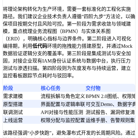
将理论架构转化为生产环境，需要一套标准化的工程化实施
路径。我们建议企业技术负责人遵循“四阶九步”方法论，以确
保项目按期交付且风险可控。第一阶段为需求收敛与领域建
模，重点梳理业务流程图（BPMN）与实体关系图
（ERD），明确核心指标与边界条件。第二阶段进入可视化
编排期，利用
低代码
环境的拖拽能力搭建原型，并通过Mock
数据验证逻辑分支的覆盖率。第三阶段是集成测试与安全加
固，对接企业现有IAM身份认证系统与数据中台，执行压力
测试与渗透扫描。第四阶段则为灰度发布与持续运营，建立
监控看板跟踪节点耗时与驳回率。
阶段
核心任务
交付物
需求建模
流程拆解与角色定义
BPMN 2.0图纸、权限矩
原型搭建
界面配置与逻辑串联
可交互Demo、数据字典
联调测试
API对接与性能压测
测试报告、漏洞修复清
上线运营
权限分配与监控配置
运维手册、告警规则集
该路径强调“小步快跑”，避免瀑布式开发的长周期风险。通过