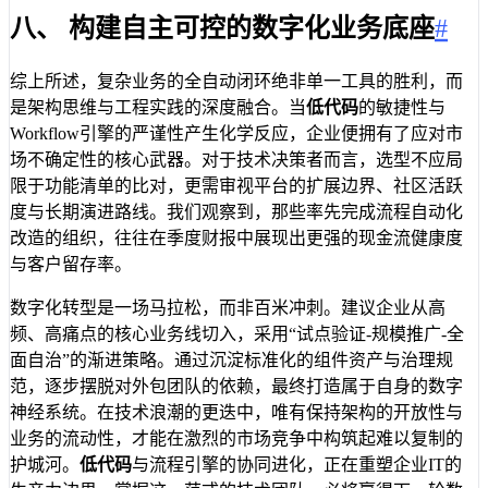
八、 构建自主可控的数字化业务底座
#
综上所述，复杂业务的全自动闭环绝非单一工具的胜利，而
是架构思维与工程实践的深度融合。当
低代码
的敏捷性与
Workflow引擎的严谨性产生化学反应，企业便拥有了应对市
场不确定性的核心武器。对于技术决策者而言，选型不应局
限于功能清单的比对，更需审视平台的扩展边界、社区活跃
度与长期演进路线。我们观察到，那些率先完成流程自动化
改造的组织，往往在季度财报中展现出更强的现金流健康度
与客户留存率。
数字化转型是一场马拉松，而非百米冲刺。建议企业从高
频、高痛点的核心业务线切入，采用“试点验证-规模推广-全
面自治”的渐进策略。通过沉淀标准化的组件资产与治理规
范，逐步摆脱对外包团队的依赖，最终打造属于自身的数字
神经系统。在技术浪潮的更迭中，唯有保持架构的开放性与
业务的流动性，才能在激烈的市场竞争中构筑起难以复制的
护城河。
低代码
与流程引擎的协同进化，正在重塑企业IT的