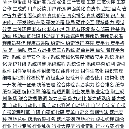
商
环境搭建
环境部署
瓶颈定位
生产管理
生态
生态伙伴
生态
合作
生成式
用户反馈
用户评选
界面美化
白皮书
监控
盘点
省
时省力
省钱
看似简单
真实价值
真实排名
真实适配
知识库
知
识库，
研发效能升级
研发流程
破局
硬件交互
硬核能力
视觉
效果
离线环境
私有化
私有化实测
私有环境
私有部署
秒杀
移
动端
移动端低代码
移动端工
移动端应用
程序员
程序员必看
程序员替代
程序员进阶
稳定性
稳定运行
突围
竞争力
竞争格
局
第一梯队
第三方对接
第三方系统
简单易用
算法
管理平台
管理系统
类型安全
类型系统
精细化管控
精致应用
系统
系统
化
系统升级
系统搭建
系统编程
系统设计
系统重构
红利
索引
组件
组件复用
组件封装教程
组件开发
组件生态化
组织管理
细粒度控制
终极榜单
终极盘点
经验分享
结合使用
结构化
统
一开发
统一登录
统筹管理
综合体验
综合实力
综合排名
缓存
缓存问题
编排引擎
编程
缩短周期
职业发展
职业定位
职业规
划
职场
联合数据
联调
能力全景
能力对比
能力成熟度
能力极
限
自动化
自动化工具
自动化测试
自动统计
自学
自定义
自带
自带流程引擎
自研
自研低代码
菜单自定义
营销泡沫
落地实
践
落地总结
落地效果排名
落地案例
落地能力
虚拟线程
融合
行业
行业专属
行业乱象
行业大模型
行业定制
行业方案
行业