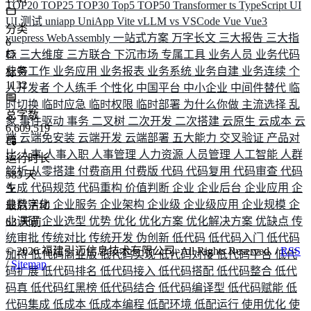
TOP20
TOP25
TOP30
Top5
TOP50
Transformer
ts
TypeScript
UI
UI 测试
uniapp
UniApp
Vite
vLLM
vs
VSCode
Vue
Vue3
分类
vuepress
WebAssembly
一站式方案
万字长文
三大报告
三大指
6
标
三大维度
三方联合
下沉市场
专属工具
业务人员
业务代码
业务工作
业务应用
业务报表
业务系统
业务自建
业务连续
个
标签
1132
人开发者
个人练手
个性化
中国平台
中小企业
中间件替代
临
时切换
临时应急
临时权限
临时部署
为什么你做
主流选择
乱
总字数
象
事件驱动
事务
二叉树
二次开发
二次搭建
云原生
云成本
云
6,609,519
端
云端免安装
云端开发
云端部署
五大能力
交叉验证
产品对
比
人事
人事入职
人事管理
人力资源
人员管理
人工智能
人群
运行时长
解析
从零搭建
付费商用
付费版
代码
代码复用
代码审查
代码
583
天
生成
代码规范
代码重构
价值判断
企业
企业后台
企业应用
企
业数字化
企业服务
企业架构
企业级
企业级应用
企业规模
企
最后活动
业调研
企业选型
优势
优化
优化方案
优化解决方案
优缺点
传
63
天前
统审批
传统对比
传统开发
伪创新
低代码
低代码入门
低代码
©
2026
福建引迈信息技术有限公司. All Rights Reserved. /
RSS
加持
低代码商业版
低代码实现
低代码对接
低代码平台
低代
/
Sitemap
码扩展
低代码排名
低代码接入
低代码搭配
低代码整合
低代
码真
低代码红黑榜
低代码结合
低代码编译型
低代码赋能
低
代码集成
低成本
低成本编程
低配环境
低配运行
使用优化
使