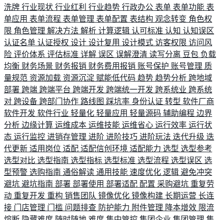
洗牌
行业现状
行业红利
行业趋势
行政办公
表单
表单功能
表
单应用
表单流程
表单管理
表单配置
表结构
观念转变
角色权
限
角色管理
解决方法
解析
计算逻辑
认可标准
认知
认知误区
认证名单
认证授权
设计
设计复用
设计模式
访客权限
访问风
险
评价体系
评估标准
详解
误区
误解澄清
读写分离
豆包
负载
均衡
财务场景
财务报销
财务费用报销
账号保护
账号管理
质
量规范
资源加载
资源沉淀
赋能低代码
趋势
趋势分析
跨地域
部署
跨端
跨端平台
跨端开发
跨端统一开发
跨系统业
跨系统
对
跨设备
跨部门协作
路线图
踩坑率
身份认证
转型
软件厂商
软件开发
软件行业
轻量化
轻量应用
轻量源码
辅助编程
边界
分析
边缘计算
运维成本
运维技能
运维省心
运行效率
运行状
态
运行监控
进销存管理
进阶
进阶技巧
进阶玩法
迭代升级
迭
代更新
适用岗位
适配
适配信创环境
适配能力
选型
选型参考
选型对比
选型指南
选型指标
选型标准
选型流程
选型误区
选
型预警
选购指南
通俗解读
通用技能
速度优化
逻辑
避免冲突
避坑
避坑指南
部署
部署使用
部署适配
配置
采购避坑
重复劳
动
重复开发
重构
销售团队
镜像优化
镜像构建
长期运营
长连
接
门店管理
门槛
问题排查
防护能力
附件管理
降本增效
限流
熔断
隐藏难度
随时随地
难度
集中管控
集团企业
集团管理
集