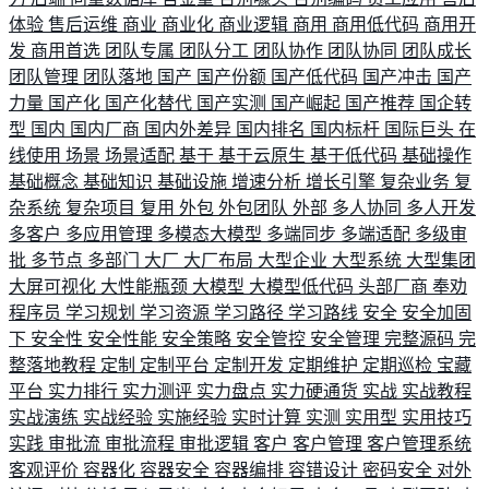
体验
售后运维
商业
商业化
商业逻辑
商用
商用低代码
商用开
发
商用首选
团队专属
团队分工
团队协作
团队协同
团队成长
团队管理
团队落地
国产
国产份额
国产低代码
国产冲击
国产
力量
国产化
国产化替代
国产实测
国产崛起
国产推荐
国企转
型
国内
国内厂商
国内外差异
国内排名
国内标杆
国际巨头
在
线使用
场景
场景适配
基于
基于云原生
基于低代码
基础操作
基础概念
基础知识
基础设施
增速分析
增长引擎
复杂业务
复
杂系统
复杂项目
复用
外包
外包团队
外部
多人协同
多人开发
多客户
多应用管理
多模态大模型
多端同步
多端适配
多级审
批
多节点
多部门
大厂
大厂布局
大型企业
大型系统
大型集团
大屏可视化
大性能瓶颈
大模型
大模型低代码
头部厂商
奉劝
程序员
学习规划
学习资源
学习路径
学习路线
安全
安全加固
下
安全性
安全性能
安全策略
安全管控
安全管理
完整源码
完
整落地教程
定制
定制平台
定制开发
定期维护
定期巡检
宝藏
平台
实力排行
实力测评
实力盘点
实力硬通货
实战
实战教程
实战演练
实战经验
实施经验
实时计算
实测
实用型
实用技巧
实践
审批流
审批流程
审批逻辑
客户
客户管理
客户管理系统
客观评价
容器化
容器安全
容器编排
容错设计
密码安全
对外