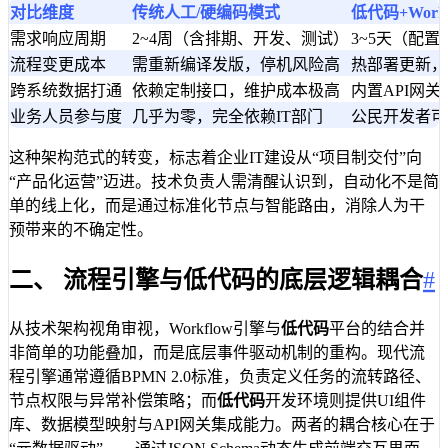
对比维度
传统人工/硬编码模式
低代码+Work
需求响应周期
2~4周（含排期、开发、测试）
3~5天（配
流程变更成本
需重新编译发版，停机风险高
热部署更新，
跨系统数据打通
依赖定制接口，维护成本极高
内置API网
业务人员参与度
几乎为零，完全依赖IT部门
公民开发者可
这种架构范式的转变，标志着企业IT建设从“项目制交付”向
“产品化运营”迈进。技术负责人需清醒认识到，自动化不是简
单的线上化，而是通过标准化节点与智能路由，消除人为干
预带来的不确定性。
二、 流程引擎与低代码的底层逻辑耦合
#
从技术架构视角审视，Workflow引擎与
低代码
平台的结合并
非简单的功能叠加，而是底层事件驱动机制的重构。现代流
程引擎通常遵循BPMN 2.0标准，负责定义任务的流转路径、
节点权限与异常补偿策略；而
低代码
开发环境则提供UI组件
库、数据模型映射与API网关集成能力。两者的耦合核心在于