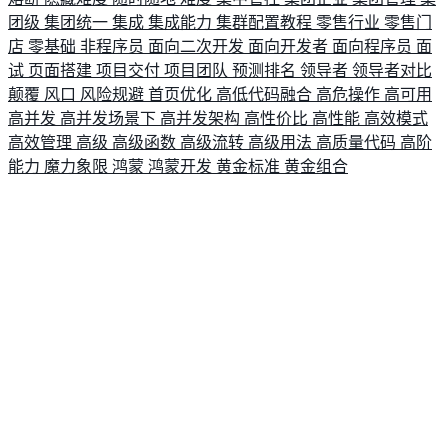
团级
集团统一
集成
集成能力
集群配置教程
零售行业
零售门
店
零基础
非程序员
面向二次开发
面向开发者
面向程序员
面
试
页面搭建
项目交付
项目团队
预测排名
领导者
领导者对比
颠覆
风口
风险规避
首页优化
高低代码融合
高危操作
高可用
高并发
高并发场景下
高并发架构
高性价比
高性能
高效模式
高效管理
高级
高级函数
高级流转
高级用法
高质量代码
高阶
能力
魔力象限
鸿蒙
鸿蒙开发
黄金标准
黄金组合