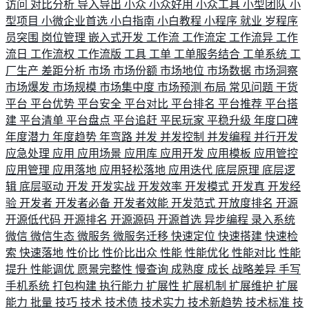
访问
对比分析
导入导出
小众
小众好用
小众工具
小型团队
小
型项目
小微企业首选
小白指南
小白教程
小程序
就业
岁程序
员突围
岗位管理
嵌入式开发
工作流
工作流定
工作流异
工作
流日
工作流权
工作流版
工具
工单
工单服务结合
工单系统
工
厂生产
差距分析
市场
市场份额
市场地位
市场数据
市场洞察
市场爆发
市场规模
市场集中度
市场预测
布局
常见问题
干货
平台
平台优势
平台安全
平台对比
平台排名
平台推荐
平台搭
建
平台清单
平台盘点
平台追赶
平民玩家
平稳升级
年度口碑
年度潜力
年度趋势
年弯路
并发
并发控制
并发编程
并行开发
应急处理
应用
应用场景
应用库
应用开发
应用模板
应用管控
应用管理
应用落地
应用轻松落地
应用迭代
底层原理
底层逻
辑
底层驱动
开发
开发实战
开发效率
开发模式
开发真
开发经
验
开发者
开发者必备
开发者效能
开发范式
开放度排名
开源
开源低代码
开源排名
开源源码
开源首选
异步编程
录入系统
微信
微信生态
微服务
微服务迁移
快速定位
快速搭建
快速检
索
快速落地
性价比
性价比出众
性能
性能优化
性能对比
性能
提升
性能调优
愿景完整性
慢查询
成熟度
成长
战略差异
手写
手机系统
打包构建
执行能力
扩展性
扩展机制
扩展维护
扩展
能力
批量
技巧
技术
技术债
技术实力
技术新趋势
技术标准
技