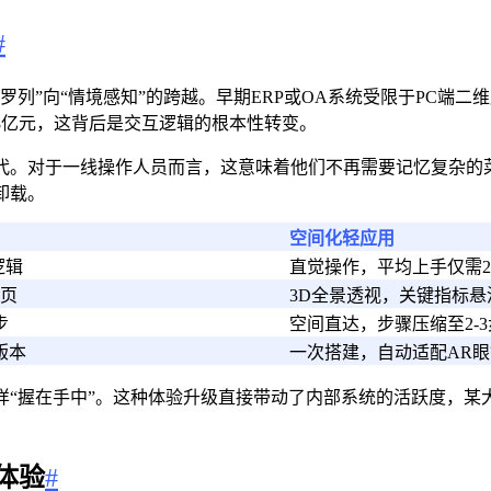
#
列”向“情境感知”的跨越。早期ERP或OA系统受限于PC端二
28亿元，这背后是交互逻辑的根本性转变。
代。对于一线操作人员而言，这意味着他们不再需要记忆复杂的
卸载。
空间化轻应用
逻辑
直觉操作，平均上手仅需
页
3D全景透视，关键指标悬
步
空间直达，步骤压缩至2-3
版本
一次搭建，自动适配AR眼
样“握在手中”。这种体验升级直接带动了内部系统的活跃度，某
体验
#