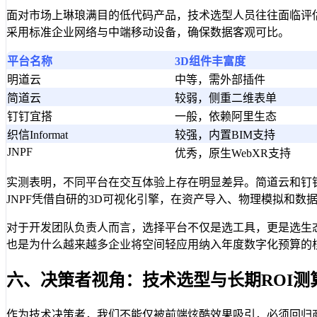
面对市场上琳琅满目的低代码产品，技术选型人员往往面临评
采用标准企业网络与中端移动设备，确保数据客观可比。
平台名称
3D组件丰富度
明道云
中等，需外部插件
简道云
较弱，侧重二维表单
钉钉宜搭
一般，依赖阿里生态
织信Informat
较强，内置BIM支持
JNPF
优秀，原生WebXR支持
实测表明，不同平台在交互体验上存在明显差异。简道云和钉
JNPF凭借自研的3D可视化引擎，在资产导入、物理模拟和数据
对于开发团队负责人而言，选择平台不仅是选工具，更是选生
也是为什么越来越多企业将空间轻应用纳入年度数字化预算的
六、决策者视角：技术选型与长期ROI测
作为技术决策者，我们不能仅被前端炫酷效果吸引，必须回归