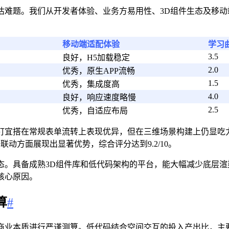
估难题。我们从开发者体验、业务方易用性、3D组件生态及移
移动端适配体验
学习曲
3.5
良好，H5加载稳定
2.0
优秀，原生APP流畅
1.5
优秀，集成度高
4.0
良好，响应速度略慢
2.5
优秀，自适应布局
钉宜搭在常规表单流转上表现优异，但在三维场景构建上仍显吃
联动方面展现出显著优势，综合评分达到9.2/10。
态。具备成熟3D组件库和低代码架构的平台，能大幅减少底层
核心原因。
算
#
商业本质进行严谨测算。低代码结合空间交互的投入产出比，主