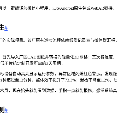
键编译为微信小程序、iOS/Android原生包或WebAR链
生
#
厂的实际项目。该厂原有巡检流程依赖纸质记录表与微信群汇报，
：首先导入厂区CAD图纸并转换为轻量化3D网格；其次将温度
低于传统定制开发所需的3天周期。
标设备自动高亮显示运行参数，异常区域闪烁红色警示。发现隐
缩短至12分钟，整体效率提升了73.3%；漏检率降至1.2%，
术员，现在抬头就能看到数据，手指一点就能报修，感觉系统真的
测
#