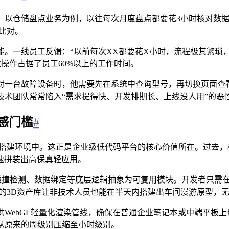
。以仓储盘点业务为例，以往每次月度盘点都要花3小时核对数
叉比对。
。一线员工反馈：“以前每次XX都要花X小时，流程极其繁琐
性操作占据了员工60%以上的工作时间。
对一台故障设备时，他需要先在系统中查询型号，再切换页面查看
技术团队常常陷入“需求提得快、开发排期长、上线没人用”的恶
感门槛
#
建环境中。这正是企业级低代码平台的核心价值所在。过去，构建一个
速拼装出高保真轻应用。
撞检测、数据绑定等底层逻辑抽象为可复用模块。开发者只需在画
的3D资产库让非技术人员也能在半天内搭建出车间漫游原型，无需编
WebGL轻量化渲染管线，确保在普通企业笔记本或中端平板上也
从原来的周级别压缩至小时级别。