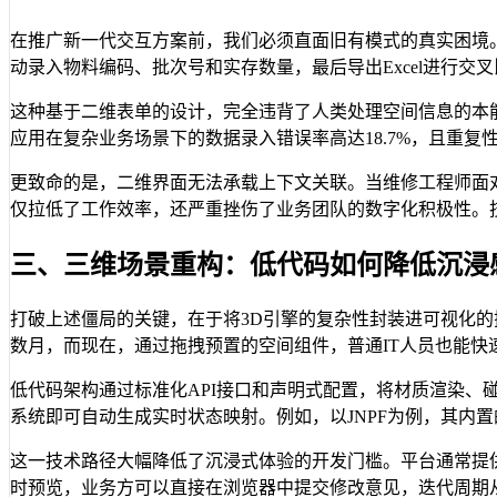
在推广新一代交互方案前，我们必须直面旧有模式的真实困境
动录入物料编码、批次号和实存数量，最后导出Excel进行交
这种基于二维表单的设计，完全违背了人类处理空间信息的本能
应用在复杂业务场景下的数据录入错误率高达18.7%，且重复
更致命的是，二维界面无法承载上下文关联。当维修工程师面
仅拉低了工作效率，还严重挫伤了业务团队的数字化积极性。
三、三维场景重构：低代码如何降低沉浸
打破上述僵局的关键，在于将3D引擎的复杂性封装进可视化的搭
数月，而现在，通过拖拽预置的空间组件，普通IT人员也能快
低代码架构通过标准化API接口和声明式配置，将材质渲染、碰
系统即可自动生成实时状态映射。例如，以JNPF为例，其内置
这一技术路径大幅降低了沉浸式体验的开发门槛。平台通常提供
时预览，业务方可以直接在浏览器中提交修改意见，迭代周期