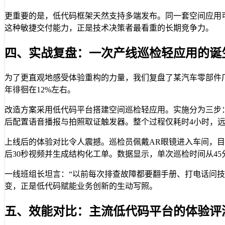
更重要的是，低代码框架天然支持多端发布。同一套空间应用可以一
这种敏捷交付能力，正是技术决策者最看重的长期竞争力。
四、实战复盘：一次产线巡检轻应用的诞
为了更直观地感受体验重构的力量，我们复盘了某汽车零部件
年徘徊在12%左右。
改造方案采用低代码平台搭建空间巡检轻应用。实施分为三步
后配置语音播报与拍照取证触发器。整个过程仅耗时4小时，远
上线后的体验对比令人震撼。巡检员佩戴AR眼镜进入车间，目
后30秒视频并生成结构化工单。数据显示，单次巡检时间从45分钟
一线班组长坦言：“以前每次排查故障都要翻手册、打电话问技
变，正是低代码赋能业务创新的生动写照。
五、效能对比：主流低代码平台的体验评