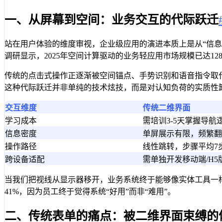
一、从屏幕到空间：业务交互的代际跃迁
站在用户体验的维度审视，企业级应用的演进本质上是从“信息罗
调研显示，2025年空间计算驱动的业务轻应用市场规模已达1
传统的点击式操作正逐渐被空间锚点、手势识别和语音指令取
这种代际跃迁并非单纯的技术炫技，而是对认知负荷的实质性
交互维度
传统二维界面
学习成本
需培训3-5天掌握导航
信息密度
单屏展示有限，频繁翻
操作路径
线性跳转，步骤平均7
跨设备适配
需单独开发移动端/H5
当我们把视线从显示器移开，业务系统终于能够像实体工具一
41%，因为员工终于觉得系统“好用”而非“难用”。
二、传统表单的痛点：被二维界面束缚的