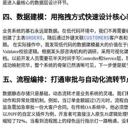
是进入最核心的数据层设计环节。
四、数据建模：用拖拽方式快速设计核心
业务系统的基石永远是数据。在低代码环境中，我们不再需要编
ORDERS
CUSTOMERS
创建了主表
，随后通过外键关联
客户表和
题。 在实际操作中，我发现低代码的数据建模最大的价值在于
Validator校验逻辑。根据某头部咨询机构的调研，采用可
档。以前开发人员需要花半天时间手写Controller和Ser
成功映射完毕，整个系统的骨架已然清晰可见，下一步便是赋
五、流程编排：打通审批与自动化流转节
数据静态存储只是基础，动态流转才是业务系统的灵魂。我们
动作和异常处理机制。例如，当订单金额超过5万元时，流程
监急需加急审批一份大客户合同。在传统OA系统中，他必须登
以JNPF的自定义插件为例，开发者可直接注入原生JS逻辑
缩短了
72%
。当看到流程图上的绿色运行指示灯一路畅通，没