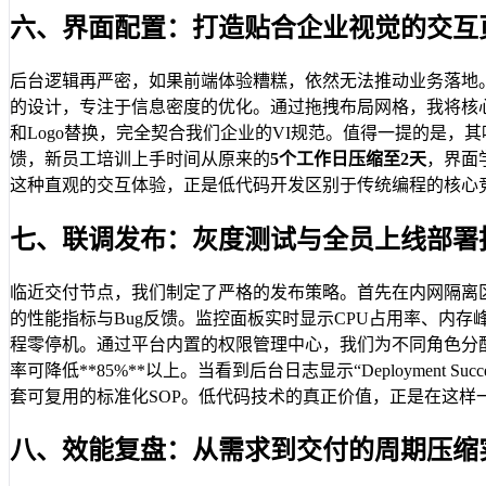
六、界面配置：打造贴合企业视觉的交互
后台逻辑再严密，如果前端体验糟糕，依然无法推动业务落地。
的设计，专注于信息密度的优化。通过拖拽布局网格，我将核心
和Logo替换，完全契合我们企业的VI规范。值得一提的是，
馈，新员工培训上手时间从原来的
5个工作日压缩至2天
，界面
这种直观的交互体验，正是低代码开发区别于传统编程的核心
七、联调发布：灰度测试与全员上线部署
临近交付节点，我们制定了严格的发布策略。首先在内网隔离
的性能指标与Bug反馈。监控面板实时显示CPU占用率、内
程零停机。通过平台内置的权限管理中心，我们为不同角色分配
率可降低**85%**以上。当看到后台日志显示“Deploymen
套可复用的标准化SOP。低代码技术的真正价值，正是在这样
八、效能复盘：从需求到交付的周期压缩