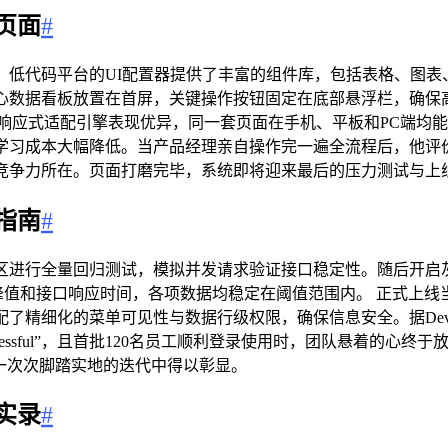
页面
#
低代码平台的UI配置器提供了丰富的组件库，包括表格、图表
数据看板放置在首屏，关键操作按钮固定在底部悬浮栏，确保高
其响应式适配引擎表现优异，同一套页面在手机、平板和PC端均
学习成本大幅降低。当产品经理亲自操作完一遍全流程后，他评价
竞争力所在。页面打磨完毕，系统即将迎来最后的压力测试与上
指南
#
区进行全量回归测试，模拟并发请求验证接口稳定性。随后开启
存峰值和接口响应时间，各项数据均稳定在阈值范围内。 正式上
了精细化的菜单可见性与数据行级权限，确保信息安全。据Dev
t Successful”，且首批120名员工顺利登录使用时，团队悬
一次次脚踏实地的迭代中得以彰显。
实录
#