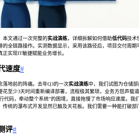
。本文通过一次完整的
实战演练
，详细拆解如何借助
低代码
技术
排的全链路操作。实测数据显示，采用该路径后，项目交付周期
正实现IT敏捷赋能业务增长。
代速度
#
念落地前的阵痛。去年Q3的一次
实战演练
中，我们试图为仓储部
花至少3天时间重新编译部署，流程极其繁琐，业务方怨声载道。据
行代码，牵动整个系统”的困境，直接拖慢了市场响应速度。我们
，传统的瀑布式开发显然已触及天花板。我们需要一种能打破部
测评
#