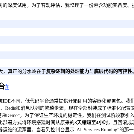
周的深度试用。为了客观评估，我整理了一份包含功能完备度、
大，真正的分水岭在于
复杂逻辑的处理能力
与
底层代码的可控性
台
#
E不同，低代码平台通常提供开箱即用的容器化部署包。我们按照官方
L、Redis和消息队列的繁琐步骤，现在全部封装成了标准化
emo”。为了保证生产环境的稳定性，我们在测试阶段就引入了CI/C
化部署方式将环境搭建时间从原来的
3天缩短至4小时
，且回滚成
泥潭里。当看到控制台显示“All Services Runnin