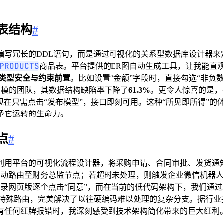
表结构
#
写冗长的DDL语句，而是通过可视化的关系型数据库设计器来
PRODUCTS
商品表。平台提供的ER图自动生成工具，让我能直
类型安全与约束前置
。比如设置“金额”字段时，直接勾选“非负
视化建模的团队，其数据结构缺陷率下降了
61.3%
。更令人惊喜的是，平
vice层，现在只需点击“发布模型”，接口即刻可用。这种“所见即
予它运转的生命力。
点
#
利用平台的可视化流程设计器，将采购申请、合同审批、发货通
自动路由至财务总监节点；若超时未处理，则触发企业微信机器人
录网页版逐个点击“同意”，而在当前的低代码架构下，我们通过
处理特殊路由，完美解决了以往硬编码难以处理的复杂分支。据行
有任何红牌报错时，我深刻感受到技术架构简化带来的巨大红利