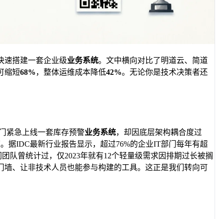
快速搭建一套企业级
业务系统
。文中横向对比了明道云、简道
可缩短
68%
，整体运维成本降低
42%
。无论你是技术决策者还
门紧急上线一套库存预警
业务系统
，却因底层架构耦合度过
IDC最新行业报告显示，超过76%的企业IT部门每年有超
团队曾统计过，仅2023年就有12个轻量级需求因排期过长被搁
门墙、让非技术人员也能参与构建的工具。这正是我们转向可